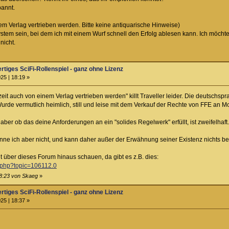
pannt.
nem Verlag vertrieben werden. Bitte keine antiquarische Hinweise)
System sein, bei dem ich mit einem Wurf schnell den Erfolg ablesen kann. Ich mö
nicht.
ertiges SciFi-Rollenspiel - ganz ohne Lizenz
25 | 18:19 »
zeit auch von einem Verlag vertrieben werden" killt Traveller leider. Die deutschsp
Wurde vermutlich heimlich, still und leise mit dem Verkauf der Rechte von FFE an 
, aber ob das deine Anforderungen an ein "solides Regelwerk" erfüllt, ist zweifelhaf
enne ich aber nicht, und kann daher außer der Erwähnung seiner Existenz nichts be
t über dieses Forum hinaus schauen, da gibt es z.B. dies:
x.php?topic=106112.0
18:23 von Skaeg
»
ertiges SciFi-Rollenspiel - ganz ohne Lizenz
25 | 18:37 »