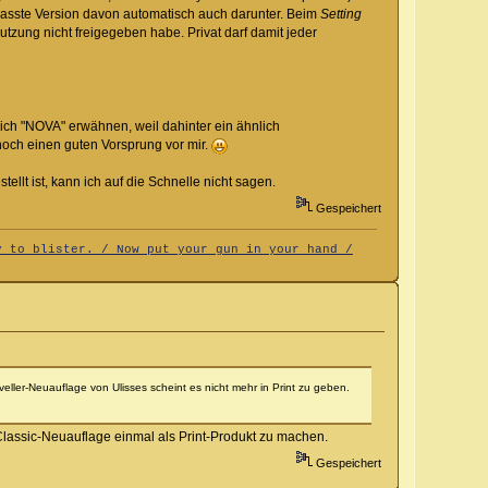
passte Version davon automatisch auch darunter. Beim
Setting
tzung nicht freigegeben habe. Privat darf damit jeder
 ich "NOVA" erwähnen, weil dahinter ein ähnlich
r noch einen guten Vorsprung vor mir.
llt ist, kann ich auf die Schnelle nicht sagen.
Gespeichert
y to blister. / Now put your gun in your hand /
aveller-Neuauflage von Ulisses scheint es nicht mehr in Print zu geben.
 Classic-Neuauflage einmal als Print-Produkt zu machen.
Gespeichert