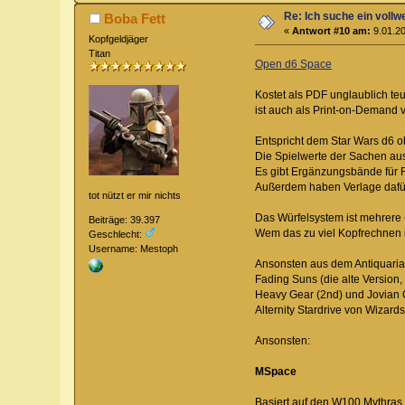
Re: Ich suche ein vollw
Boba Fett
«
Antwort #10 am:
9.01.20
Kopfgeldjäger
Titan
Open d6 Space
Kostet als PDF unglaublich teu
ist auch als Print-on-Demand v
Entspricht dem Star Wars d6 o
Die Spielwerte der Sachen aus
Es gibt Ergänzungsbände für 
Außerdem haben Verlage dafür a
tot nützt er mir nichts
Das Würfelsystem ist mehrere
Beiträge: 39.397
Wem das zu viel Kopfrechnen i
Geschlecht:
Username: Mestoph
Ansonsten aus dem Antiquaria
Fading Suns (die alte Version,
Heavy Gear (2nd) und Jovian C
Alternity Stardrive von Wizards
Ansonsten:
MSpace
Basiert auf den W100 Mythras