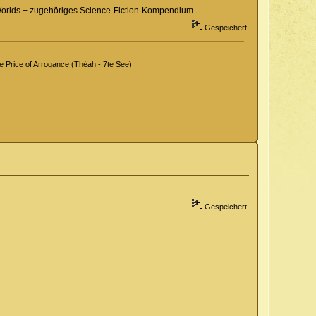
ge Worlds + zugehöriges Science-Fiction-Kompendium.
Gespeichert
Price of Arrogance (Théah - 7te See)
Gespeichert