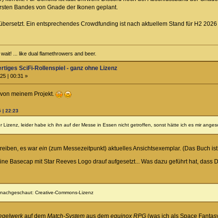
ersten Bandes von Gnade der Ikonen geplant.
d übersetzt. Ein entsprechendes Crowdfunding ist nach aktuellem Stand für H2 2026
ait! ... like dual flamethrowers and beer.
ertiges SciFi-Rollenspiel - ganz ohne Lizenz
25 | 00:31 »
 von meinem Projekt.
 | 22:23
er Lizenz, leider habe ich ihn auf der Messe in Essen nicht getroffen, sonst hätte ich es mir ange
treiben, es war
ein
(zum Messezeitpunkt) aktuelles Ansichtsexemplar. (Das Buch ist prin
eine Basecap mit Star Reeves Logo drauf aufgesetzt... Was dazu geführt hat, dass 
h nachgeschaut: Creative-Commons-Lizenz
egelwerk
auf dem
Match-System
aus dem
equinox RPG
(was ich als Space Fantasy