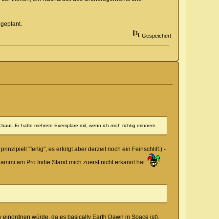
 geplant.
Gespeichert
schaut. Er hatte mehrere Exemplare mit, wenn ich mich richtig erinnere.
zipiell "fertig", es erfolgt aber derzeit noch ein Feinschliff.) -
Dammi am Pro Indie Stand mich zuerst nicht erkannt hat.
 einordnen würde, da es basically Earth Dawn in Space ist).