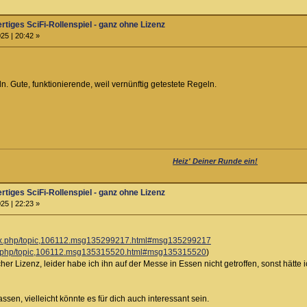
ertiges SciFi-Rollenspiel - ganz ohne Lizenz
25 | 20:42 »
. Gute, funktionierende, weil vernünftig getestete Regeln.
Heiz' Deiner Runde ein!
ertiges SciFi-Rollenspiel - ganz ohne Lizenz
25 | 22:23 »
ndex.php/topic,106112.msg135299217.html#msg135299217
dex.php/topic,106112.msg135315520.html#msg135315520
)
lcher Lizenz, leider habe ich ihn auf der Messe in Essen nicht getroffen, sonst hätt
assen, vielleicht könnte es für dich auch interessant sein.