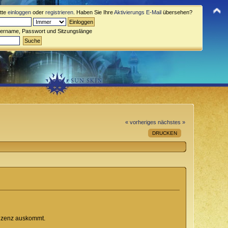
itte
einloggen
oder
registrieren
. Haben Sie Ihre
Aktivierungs E-Mail
übersehen?
zername, Passwort und Sitzungslänge
« vorheriges
nächstes »
DRUCKEN
Lizenz auskommt.