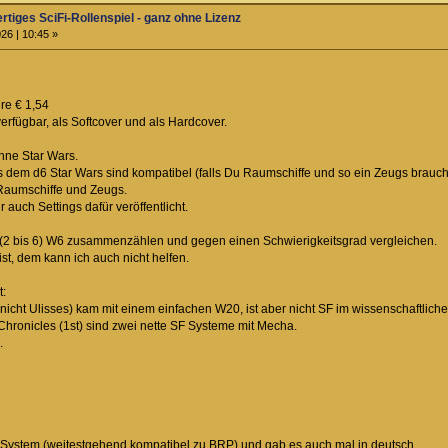
ertiges SciFi-Rollenspiel - ganz ohne Lizenz
26 | 10:45 »
re € 1,54
erfügbar, als Softcover und als Hardcover.
hne Star Wars.
 dem d6 Star Wars sind kompatibel (falls Du Raumschiffe und so ein Zeugs brauchs
Raumschiffe und Zeugs.
uch Settings dafür veröffentlicht.
 (2 bis 6) W6 zusammenzählen und gegen einen Schwierigkeitsgrad vergleichen.
st, dem kann ich auch nicht helfen.
t:
 nicht Ulisses) kam mit einem einfachen W20, ist aber nicht SF im wissenschaftlich
hronicles (1st) sind zwei nette SF Systeme mit Mecha.
.
 System (weitestgehend kompatibel zu BRP) und gab es auch mal in deutsch.