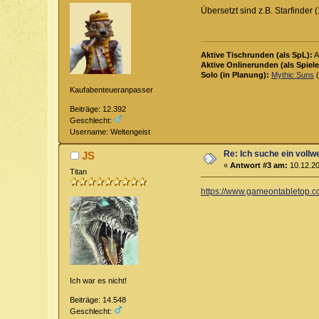
Übersetzt sind z.B. Starfinder
Aktive Tischrunden (als SpL):
A
Aktive Onlinerunden (als Spiele
Solo (in Planung):
Mythic Suns
(
Kaufabenteueranpasser
Beiträge: 12.392
Geschlecht:
Username: Weltengeist
Re: Ich suche ein vollw
JS
«
Antwort #3 am:
10.12.20
Titan
https://www.gameontabletop.com
Ich war es nicht!
Beiträge: 14.548
Geschlecht: