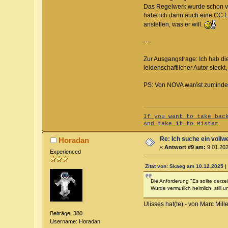
Das Regelwerk wurde schon vom
habe ich dann auch eine CC L
anstellen, was er will.
---
Zur Ausgangsfrage: Ich hab die
leidenschaftlicher Autor steckt
PS: Von NOVA war/ist zumindest
If you want to take bac
And take it to Mister
Re: Ich suche ein vollw
Horadan
«
Antwort #9 am:
9.01.202
Experienced
Zitat von: Skaeg am 10.12.2025 |
Die Anforderung "Es sollte derzei
Wurde vermutlich heimlich, still
Ulisses hat(te) - von Marc Mil
Beiträge: 380
Username: Horadan