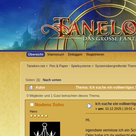
Übersicht
Impressum
Einloggen
Registrieren
Tanelorn.net
»
Pen & Paper - Spielsysteme
»
Systemübergreifende The
Seiten: [
1
]
Nach unten
Autor
Thema: Ich suche ein vollwertiges 
0 Mitglieder und 1 Gast betrachten dieses Thema.
Ich suche ein vollwerti
Nodens Sohn
«
am:
10.12.2025 | 18:01 »
Hero
Hi,
irgendwie vermisse ich ein Sc
Oder habe ich da vielleicht e