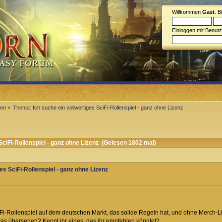
Willkommen
Gast
. B
Einloggen mit Benut
men
»
Thema:
Ich suche ein vollwertiges SciFi-Rollenspiel - ganz ohne Lizenz
SciFi-Rollenspiel - ganz ohne Lizenz (Gelesen 1802 mal)
ges SciFi-Rollenspiel - ganz ohne Lizenz
iFi-Rollenspiel auf dem deutschen Markt, das solide Regeln hat, und ohne Merch-
twas übersehen? Kennt ihr eines, das ihr empfehlen könntet?