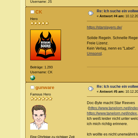
Username: JS
Re: Ich suche ein vollw
CK
«
Antwort #4 am:
10.12.20
Hero
https://starslayers.de/
Solide Regeln. Schnelle Regeln
Freie Lizenz.
Kein Verlag, nenn es "Label".
Umsonst
.
Beiträge: 1.293
Username: CK
Re: Ich suche ein vollw
gunware
«
Antwort #5 am:
10.12.20
Famous Hero
Doc-Byte macht Star Reeves
(
https://www.tanelorn.net/i
https://www.tanelorn.net/in
Ich weiß leider nicht unter we
ich mich richtig erinnere.
Ich wollte es nicht unerwähnt l
Eine Ohrfeige zu richtiger Zeit