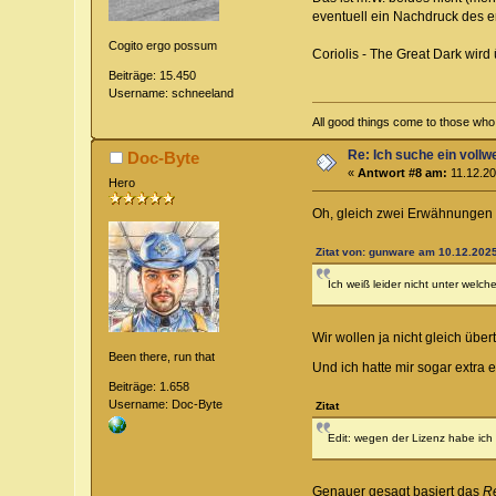
eventuell ein Nachdruck des 
Cogito ergo possum
Coriolis - The Great Dark wir
Beiträge: 15.450
Username: schneeland
All good things come to those who w
Re: Ich suche ein vollw
Doc-Byte
«
Antwort #8 am:
11.12.20
Hero
Oh, gleich zwei Erwähnungen
Zitat von: gunware am 10.12.2025
Ich weiß leider nicht unter welch
Wir wollen ja nicht gleich über
Been there, run that
Und ich hatte mir sogar extra 
Beiträge: 1.658
Username: Doc-Byte
Zitat
Edit: wegen der Lizenz habe ic
Genauer gesagt basiert das
R