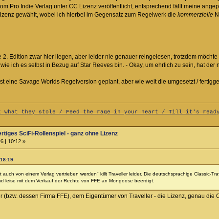
 Pro Indie Verlag unter CC Lizenz veröffentlicht, entsprechend fällt meine ange
izenz gewählt, wobei ich hierbei im Gegensatz zum Regelwerk die
kommerzielle
Nu
 2. Edition zwar hier liegen, aber leider nie genauer reingelesen, trotzdem möchte
, wie ich es selbst in Bezug auf Star Reeves bin. - Okay, um ehrlich zu sein, hat de
 eine Savage Worlds Regelversion geplant, aber wie weit die umgesetzt / fertiggeste
k what they stole / Feed the rage in your heart / Till it's read
ertiges SciFi-Rollenspiel - ganz ohne Lizenz
6 | 10:12 »
 18:19
t auch von einem Verlag vertrieben werden" killt Traveller leider. Die deutschsprachige Classic-Tr
 und leise mit dem Verkauf der Rechte von FFE an Mongoose beerdigt.
ler (bzw. dessen Firma FFE), dem Eigentümer von Traveller - die Lizenz, genau die