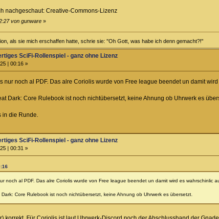
ich nachgeschaut: Creative-Commons-Lizenz
22:27 von gunware
»
ution, als sie mich erschaffen hatte, schrie sie: "Oh Gott, was habe ich denn gemacht?!"
ertiges SciFi-Rollenspiel - ganz ohne Lizenz
25 | 00:16 »
es nur noch al PDF. Das alre Coriolis wurde von Free league beendet un damit wir
at Dark: Core Rulebook ist noch nichtübersetzt, keine Ahnung ob Uhrwerk es übers
s in die Runde.
ertiges SciFi-Rollenspiel - ganz ohne Lizenz
25 | 00:31 »
0:16
nur noch al PDF. Das alre Coriolis wurde von Free league beendet un damit wird es wahrschinlic
 Dark: Core Rulebook ist noch nichtübersetzt, keine Ahnung ob Uhrwerk es übersetzt.
hr) korrekt. Für Coriolis ist laut Uhrwerk-Discord noch der Abschlussband der Gna