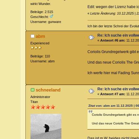
wirkt Wunder.
Edit: wegen der Lizenz habe 
Beiträge: 2.515
«
Letzte Änderung: 10.12.2025 | 
Geschlecht:
Username: gunware
Ich bin der letzte Schrei der Evol
Re: Ich suche ein vollw
abm
«
Antwort #6 am:
11.12.20
Experienced
Coriolis Grundregelwerk gibt 
Beiträge: 110
Username: abm
Und das neue Coriolis The Gre
Ich werfe hier mal Fading Sun
Re: Ich suche ein vollw
schneeland
«
Antwort #7 am:
11.12.20
Administrator
Titan
Zitat von: abm am 11.12.2025 | 0
Coriolis Grundregelwerk gibt es 
Und das neue Coriolis The Great
Das ist m.W. beides nicht (me