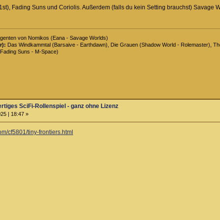
 (1st), Fading Suns und Coriolis. Außerdem (falls du kein Setting brauchst) Sava
genten von Nomikos (Eana - Savage Worlds)
r):
Das Windkammtal (Barsaive - Earthdawn), Die Grauen (Shadow World - Rolemaster), The 
Fading Suns - M-Space)
ertiges SciFi-Rollenspiel - ganz ohne Lizenz
25 | 18:47 »
/cf5801/tiny-frontiers.html