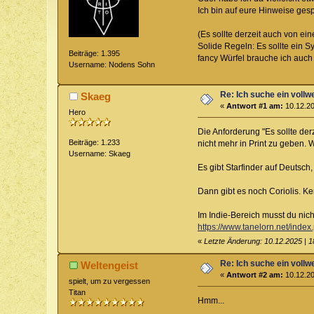
Ich bin auf eure Hinweise ges
(Es sollte derzeit auch von ei
Solide Regeln: Es sollte ein 
Beiträge: 1.395
fancy Würfel brauche ich auch 
Username: Nodens Sohn
Re: Ich suche ein vollw
Skaeg
«
Antwort #1 am:
10.12.20
Hero
Die Anforderung "Es sollte der
Beiträge: 1.233
nicht mehr in Print zu geben. 
Username: Skaeg
Es gibt Starfinder auf Deutsch
Dann gibt es noch Coriolis. K
Im Indie-Bereich musst du nich
https://www.tanelorn.net/inde
«
Letzte Änderung: 10.12.2025 | 
Re: Ich suche ein vollw
Weltengeist
«
Antwort #2 am:
10.12.20
spielt, um zu vergessen
Titan
Hmm...