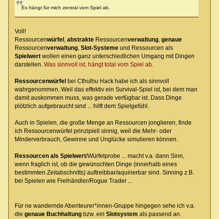
Es hängt für mich zentral vom Spiel ab.
Voll!
Ressourcen
würfel
,
abstrakte
Ressourcen
verwaltung
,
genaue
Ressourcen
verwaltung
,
Slot-Systeme
und Ressourcen als
Spielwert
wollen einen ganz unterschiedlichen Umgang mit Dingen
darstellen.
Was sinnvoll ist, hängt total vom Spiel ab.
Ressourcenwürfel
bei Cthulhu Hack habe ich als sinnvoll
wahrgenommen. Weil das effektiv ein Survival-Spiel ist, bei dem man
damit auskommen muss, was gerade verfügbar ist. Dass Dinge
plötzlich aufgebraucht sind ... hilft dem Spielgefühl.
Auch in Spielen, die große Menge an Ressourcen jonglieren, finde
ich Ressourcenwürfel prinzipiell sinnig, weil die Mehr- oder
Minderverbrauch, Gewinne und Unglücke simulieren können.
Ressourcen als Spielwert
/Würfelprobe ... macht v.a. dann Sinn,
wenn fraglich ist, ob die gewünschten Dinge (innerhalb eines
bestimmten Zeitabschnitts) auftreibbar/aquirierbar sind. Sinning z.B.
bei Spielen wie Freihändler/Rogue Trader ...
Für ne wandernde Abenteurer*innen-Gruppe hingegen sehe ich v.a.
die
genaue Buchhaltung
bzw. ein
Slotsystem
als passend an.