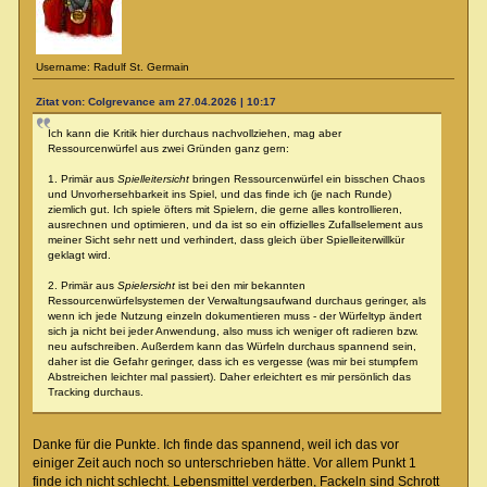
Username: Radulf St. Germain
Zitat von: Colgrevance am 27.04.2026 | 10:17
Ich kann die Kritik hier durchaus nachvollziehen, mag aber
Ressourcenwürfel aus zwei Gründen ganz gern:
1. Primär aus
Spielleitersicht
bringen Ressourcenwürfel ein bisschen Chaos
und Unvorhersehbarkeit ins Spiel, und das finde ich (je nach Runde)
ziemlich gut. Ich spiele öfters mit Spielern, die gerne alles kontrollieren,
ausrechnen und optimieren, und da ist so ein offizielles Zufallselement aus
meiner Sicht sehr nett und verhindert, dass gleich über Spielleiterwillkür
geklagt wird.
2. Primär aus
Spielersicht
ist bei den mir bekannten
Ressourcenwürfelsystemen der Verwaltungsaufwand durchaus geringer, als
wenn ich jede Nutzung einzeln dokumentieren muss - der Würfeltyp ändert
sich ja nicht bei jeder Anwendung, also muss ich weniger oft radieren bzw.
neu aufschreiben. Außerdem kann das Würfeln durchaus spannend sein,
daher ist die Gefahr geringer, dass ich es vergesse (was mir bei stumpfem
Abstreichen leichter mal passiert). Daher erleichtert es mir persönlich das
Tracking durchaus.
Danke für die Punkte. Ich finde das spannend, weil ich das vor
einiger Zeit auch noch so unterschrieben hätte. Vor allem Punkt 1
finde ich nicht schlecht. Lebensmittel verderben, Fackeln sind Schrott