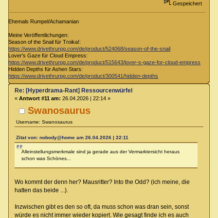
Gespeichert
Ehemals Rumpel/Achamanian
Meine Veröffentlichungen:
Season of the Snail für Troika!:
https://www.drivethrurpg.com/de/product/524068/season-of-the-snail
Lover's Gaze für Cloud Empress:
https://www.drivethrurpg.com/de/product/515643/lover-s-gaze-for-cloud-empress
Hidden Depths für Ashen Stars:
https://www.drivethrurpg.com/de/product/300541/hidden-depths
Re: [Hyperdrama-Rant] Ressourcenwürfel
«
Antwort #11 am:
26.04.2026 | 22:14 »
Swanosaurus
Username: Swanosaurus
Zitat von: nobody@home am 26.04.2026 | 22:11
Alleinstellungsmerkmale sind ja gerade aus der Vermarktersicht heraus
schon was Schönes...
Wo kommt der denn her? Mausritter? Into the Odd? (ich meine, die
hatten das beide ...).
Inzwischen gibt es den so oft, da muss schon was dran sein, sonst
würde es nicht immer wieder kopiert. Wie gesagt finde ich es auch