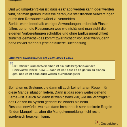
Und wo umgekehrt klar ist, dass es knapp werden kann oder werden
wird, hat man großes Interesse daran, die statistischen Verwerfungen
durch den Ressourcenwürfel zu vermeiden.
Sprich: wenn innerhalb weniger Anwendungen ordentlich Einsen
fallen, gehen die Ressourcen weg wie nichts und man sieht die
eigenen Vorbereitungen schuldlos und ohne Einflussmöglichkeit
zunichte gemacht - das kommt zwar nicht oft vor, aber wenn, dann
nervt es viel mehr als jede detaillierte Buchhaltung.
Zitat von: Swanosaurus am 26.04.2026 | 22:12
Die Rationen sind alle/verdorben ist ein Zufallsergebnis auf der
Reisevorfall-Tabelle. Usw. ... dann ist klar, dass es da gar nix zu planen
gibt. Und es ist dann auch wirklich buchhaltungsfrei.
So halten es Systeme, die dann oft auch keine harten Regeln für
diese Mangelsituation liefern. Dann ist das eben weitestgehend
Farbe - ist ja auch ok, dann ist wenigstens klar, wie die Wichtigkeit
des Ganzen im System gedacht ist. Anders als beim
Ressourcenwürfel, wo man dann immer noch sehr konkrete Regeln
für den Mangel hat, aber die Mangelvermeidung nicht recht
spielerisch beackern kann.
Gespeichert