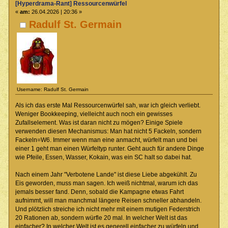
[Hyperdrama-Rant] Ressourcenwürfel
«
am:
26.04.2026 | 20:36 »
Radulf St. Germain
Username: Radulf St. Germain
Als ich das erste Mal Ressourcenwürfel sah, war ich gleich verliebt.
Weniger Bookkeeping, vielleicht auch noch ein gewisses
Zufallselement. Was ist daran nicht zu mögen? Einige Spiele
verwenden diesen Mechanismus: Man hat nicht 5 Fackeln, sondern
Fackeln=W6. Immer wenn man eine anmacht, würfelt man und bei
einer 1 geht man einen Würfeltyp runter. Geht auch für andere Dinge
wie Pfeile, Essen, Wasser, Kokain, was ein SC halt so dabei hat.
Nach einem Jahr "Verbotene Lande" ist diese Liebe abgekühlt. Zu
Eis geworden, muss man sagen. Ich weiß nichtmal, warum ich das
jemals besser fand. Denn, sobald die Kampagne etwas Fahrt
aufnimmt, will man manchmal längere Reisen schneller abhandeln.
Und plötzlich streiche ich nicht mehr mit einem mutigen Federstrich
20 Rationen ab, sondern würfle 20 mal. In welcher Welt ist das
einfacher? In welcher Welt ist es generell einfacher zu würfeln und