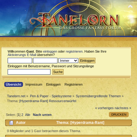
Willkommen
Gast
. Bitte
einloggen
oder
registrieren
. Haben Sie Ihre
Aktivierungs E-Mail
übersehen?
Einloggen mit Benutzername, Passwort und Sitzungslänge
Übersicht
Impressum
Einloggen
Registrieren
Tanelorn.net
»
Pen & Paper - Spielsysteme
»
Systemübergreifende Themen
»
Thema:
[Hyperdrama-Rant] Ressourcenwürfel
« vorheriges
nächstes »
DRUCKEN
Seiten: [
1
]
2
Alle
Nach unten
Autor
Thema: [Hyperdrama-Rant]
Ressourcenwürfel (Gelesen 2151 mal)
0 Mitglieder und 1 Gast betrachten dieses Thema.