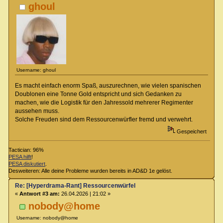
ghoul
Username: ghoul
Es macht einfach enorm Spaß, auszurechnen, wie vielen spanischen
Doublonen eine Tonne Gold entspricht und sich Gedanken zu
machen, wie die Logistik für den Jahressold mehrerer Regimenter
aussehen muss.
Solche Freuden sind dem Ressourcenwürfler fremd und verwehrt.
Gespeichert
Tactician: 96%
PESA hilft
!
PESA diskutiert
.
Desweiteren: Alle deine Probleme wurden bereits in AD&D 1e gelöst.
Re: [Hyperdrama-Rant] Ressourcenwürfel
«
Antwort #3 am:
26.04.2026 | 21:02 »
nobody@home
Username: nobody@home