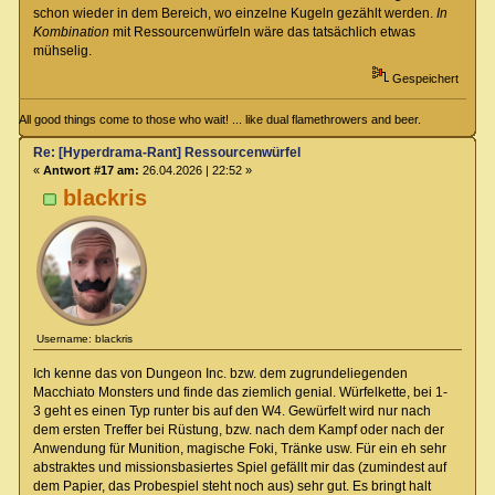
schon wieder in dem Bereich, wo einzelne Kugeln gezählt werden.
In
Kombination
mit Ressourcenwürfeln wäre das tatsächlich etwas
mühselig.
Gespeichert
All good things come to those who wait! ... like dual flamethrowers and beer.
Re: [Hyperdrama-Rant] Ressourcenwürfel
«
Antwort #17 am:
26.04.2026 | 22:52 »
blackris
Username: blackris
Ich kenne das von Dungeon Inc. bzw. dem zugrundeliegenden
Macchiato Monsters und finde das ziemlich genial. Würfelkette, bei 1-
3 geht es einen Typ runter bis auf den W4. Gewürfelt wird nur nach
dem ersten Treffer bei Rüstung, bzw. nach dem Kampf oder nach der
Anwendung für Munition, magische Foki, Tränke usw. Für ein eh sehr
abstraktes und missionsbasiertes Spiel gefällt mir das (zumindest auf
dem Papier, das Probespiel steht noch aus) sehr gut. Es bringt halt