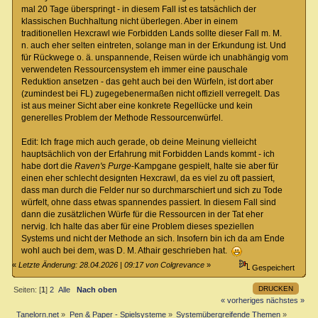
mal 20 Tage überspringt - in diesem Fall ist es tatsächlich der
klassischen Buchhaltung nicht überlegen. Aber in einem
traditionellen Hexcrawl wie Forbidden Lands sollte dieser Fall m. M.
n. auch eher selten eintreten, solange man in der Erkundung ist. Und
für Rückwege o. ä. unspannende, Reisen würde ich unabhängig vom
verwendeten Ressourcensystem eh immer eine pauschale
Reduktion ansetzen - das geht auch bei den Würfeln, ist dort aber
(zumindest bei FL) zugegebenermaßen nicht offiziell verregelt. Das
ist aus meiner Sicht aber eine konkrete Regellücke und kein
generelles Problem der Methode Ressourcenwürfel.
Edit: Ich frage mich auch gerade, ob deine Meinung vielleicht
hauptsächlich von der Erfahrung mit Forbidden Lands kommt - ich
habe dort die
Raven's Purge
-Kampgane gespielt, halte sie aber für
einen eher schlecht designten Hexcrawl, da es viel zu oft passiert,
dass man durch die Felder nur so durchmarschiert und sich zu Tode
würfelt, ohne dass etwas spannendes passiert. In diesem Fall sind
dann die zusätzlichen Würfe für die Ressourcen in der Tat eher
nervig. Ich halte das aber für eine Problem dieses speziellen
Systems und nicht der Methode an sich. Insofern bin ich da am Ende
wohl auch bei dem, was D. M. Athair geschrieben hat.
«
Letzte Änderung: 28.04.2026 | 09:17 von Colgrevance
»
Gespeichert
DRUCKEN
Seiten: [
1
]
2
Alle
Nach oben
« vorheriges
nächstes »
Tanelorn.net
»
Pen & Paper - Spielsysteme
»
Systemübergreifende Themen
»