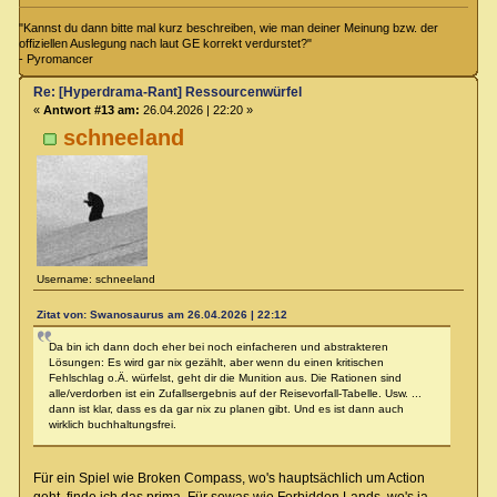
"Kannst du dann bitte mal kurz beschreiben, wie man deiner Meinung bzw. der
offiziellen Auslegung nach laut GE korrekt verdurstet?"
- Pyromancer
Re: [Hyperdrama-Rant] Ressourcenwürfel
«
Antwort #13 am:
26.04.2026 | 22:20 »
schneeland
Username: schneeland
Zitat von: Swanosaurus am 26.04.2026 | 22:12
Da bin ich dann doch eher bei noch einfacheren und abstrakteren
Lösungen: Es wird gar nix gezählt, aber wenn du einen kritischen
Fehlschlag o.Ä. würfelst, geht dir die Munition aus. Die Rationen sind
alle/verdorben ist ein Zufallsergebnis auf der Reisevorfall-Tabelle. Usw. ...
dann ist klar, dass es da gar nix zu planen gibt. Und es ist dann auch
wirklich buchhaltungsfrei.
Für ein Spiel wie Broken Compass, wo's hauptsächlich um Action
geht, finde ich das prima. Für sowas wie Forbidden Lands, wo's ja