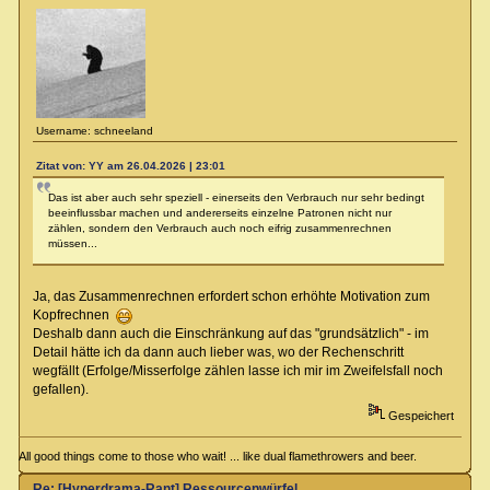
Username: schneeland
Zitat von: YY am 26.04.2026 | 23:01
Das ist aber auch sehr speziell - einerseits den Verbrauch nur sehr bedingt
beeinflussbar machen und andererseits einzelne Patronen nicht nur
zählen, sondern den Verbrauch auch noch eifrig zusammenrechnen
müssen...
Ja, das Zusammenrechnen erfordert schon erhöhte Motivation zum
Kopfrechnen
Deshalb dann auch die Einschränkung auf das "grundsätzlich" - im
Detail hätte ich da dann auch lieber was, wo der Rechenschritt
wegfällt (Erfolge/Misserfolge zählen lasse ich mir im Zweifelsfall noch
gefallen).
Gespeichert
All good things come to those who wait! ... like dual flamethrowers and beer.
Re: [Hyperdrama-Rant] Ressourcenwürfel