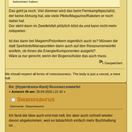
bekommen haben.
Das geht ja noch. Viel dümmer wird das beim Fernkampfspezialist,
der keine Ahnung hat, wie viele Pfeile/Magazine/Raketen er noch
dabei hat.
Der steht dann im Zweifelsfall plötzlich blöd da und kann nicht mehr
mitspielen.
Ist das dann bei Magiern/Psionikern eigentlich auch so? Müssen die
statt Spellslots/Manapunkten dann auch auf den Ressourcenwürfel
würfeln, ob ihnen die Energie/Komponenten ausgeht?
Wäre ja nur gerecht, wenn der Bogenschütze das auch muss.
Gespeichert
We should respect all forms of consciousness. The body is just a vessel, a mere
hull.
Re: [Hyperdrama-Rant] Ressourcenwürfel
«
Antwort #6 am:
26.04.2026 | 21:42 »
Swanosaurus
Username: Swanosaurus
Ich fand die Idee auch erst mal nett, bin aber auch schnell wieder
davon abgekommen, weil es tatsächlich einfach mehr Buchhaltung
ist ...