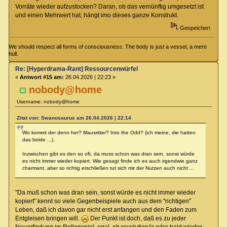
Vorräte wieder aufzustocken? Daran, ob das vernünftig umgesetzt ist
und einen Mehrwert hat, hängt imo dieses ganze Konstrukt.
Gespeichert
We should respect all forms of consciousness. The body is just a vessel, a mere
hull.
Re: [Hyperdrama-Rant] Ressourcenwürfel
«
Antwort #15 am:
26.04.2026 | 22:23 »
nobody@home
Username: nobody@home
Zitat von: Swanosaurus am 26.04.2026 | 22:14
Wo kommt der denn her? Mausritter? Into the Odd? (ich meine, die hatten
das beide ...).
Inzwischen gibt es den so oft, da muss schon was dran sein, sonst würde
es nicht immer wieder kopiert. Wie gesagt finde ich es auch irgendwie ganz
charmant, aber so richtig erschließen tut sich mir der Nutzen auch nicht ...
"Da muß schon was dran sein, sonst würde es nicht immer wieder
kopiert" kennt so viele Gegenbeispiele auch aus dem "richtigen"
Leben, daß ich davon gar nicht erst anfangen und den Faden zum
Entgleisen bringen will.
Der Punkt ist doch, daß es zu jeder
Neuerfindung im Rollenspiel, egal, ob revolutionär oder bald wieder