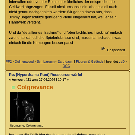
Intervallen oder vor der Reise oder ähnliches der entsprechende
Geldwert abgezogen. Es soll nicht umsonst sein, aber es soll auch
nicht genau nachgehalten werden: Wir gehen davon aus, dass
Jimmy Bogenschütze genügend Pfeile eingekauft hat, weil er sein
Handwerk versteht.
Und da "detailliertes Tracking" und "oberflächliches Tracking" einfach
zwei unterschiedliche Spielerlebnisse sind, muss man schauen, was
einfach für die Kampagne besser passt.
Gespeichert
PF2
-
Dolmenwood
-
Symbaroum
-
Earthdawn
|
Figuren & Gelände
| beendet
vsD
-
DCC
Re: [Hyperdrama-Rant] Ressourcenwürfel
«
Antwort #21 am:
27.04.2026 | 10:17 »
Colgrevance
Username: Colgrevance
Ich kann die Kritik hier durchaus nachvollziehen, mag aber