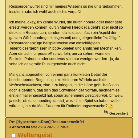
Ressourcenwürfel sind mir meines Wissens so nie untergekommen,
insofern habe ich wohl auch nichts verpaßt.
Ich meine, okay, ich kenne Würfel, die durch höhere oder niedrigere
ersetzt werden können, durch Marvel Heroic (da geht's aber nicht so
direkt um Ressourcen, sondern da ist das einfach ein Aspekt der
ganzen Würfelpoolregeln insgesamt) und gelegentliche "zufällige"
Ressourcenabzüge beispielsweise von einschlägigen
Teilerfolgsergebnissen in pbtA-Spielen und ähnlichen Mechaniken.
Aber einfach nur
generell
zu würfeln, um zu sehen, wann die
Fackeln, Patronen oder sonstwas sichtbar weniger werden...ja, da
sehe ich das große Plus irgendwie auch nicht.
Mal ganz abgesehen von einem ganz konkreten Detail der
beschriebenen Regel: da ja mit kleineren Würfeln auch die
Wahrscheinlichkeit,
eine 1 zu kriegen, in die Höhe geht, heißt das
doch eigentlich, daß sich das Schwinden der Vorräte, nachdem es
erst einmal eingesetzt hat, sogar zunehmend
beschleunigt
. Ich weiß
ja nicht, ob das unbedingt das ist, was ich im Spiel so haben wollen
würde...gibt's da Modifikatoren für Rationierungsversuche?
Gespeichert
Re: [Hyperdrama-Rant] Ressourcenwürfel
«
Antwort #4 am:
26.04.2026 | 21:04 »
Weltengeist