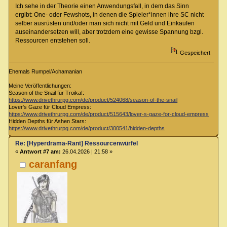
Ich sehe in der Theorie einen Anwendungsfall, in dem das Sinn
ergibt: One- oder Fewshots, in denen die Spieler*innen ihre SC nicht
selber ausrüsten und/oder man sich nicht mit Geld und Einkaufen
auseinandersetzen will, aber trotzdem eine gewisse Spannung bzgl.
Ressourcen entstehen soll.
Gespeichert
Ehemals Rumpel/Achamanian
Meine Veröffentlichungen:
Season of the Snail für Troika!:
https://www.drivethrurpg.com/de/product/524068/season-of-the-snail
Lover's Gaze für Cloud Empress:
https://www.drivethrurpg.com/de/product/515643/lover-s-gaze-for-cloud-empress
Hidden Depths für Ashen Stars:
https://www.drivethrurpg.com/de/product/300541/hidden-depths
Re: [Hyperdrama-Rant] Ressourcenwürfel
«
Antwort #7 am:
26.04.2026 | 21:58 »
caranfang