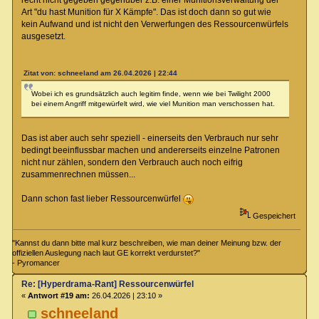
recht nicht gegeben gegenüber z.B. einer Munitionsverwaltung der
Art "du hast Munition für X Kämpfe". Das ist doch dann so gut wie
kein Aufwand und ist nicht den Verwerfungen des Ressourcenwürfels
ausgesetzt.
Zitat von: schneeland am 26.04.2026 | 22:44
Wobei ich es grundsätzlich auch legitim finde, wenn wie bei Twilight 2000
bei einem Angriff mitgewürfelt wird, wie viel Munition man verschossen hat.
Das ist aber auch sehr speziell - einerseits den Verbrauch nur sehr
bedingt beeinflussbar machen und andererseits einzelne Patronen
nicht nur zählen, sondern den Verbrauch auch noch eifrig
zusammenrechnen müssen...
Dann schon fast lieber Ressourcenwürfel
Gespeichert
"Kannst du dann bitte mal kurz beschreiben, wie man deiner Meinung bzw. der
offiziellen Auslegung nach laut GE korrekt verdurstet?"
- Pyromancer
Re: [Hyperdrama-Rant] Ressourcenwürfel
«
Antwort #19 am:
26.04.2026 | 23:10 »
schneeland