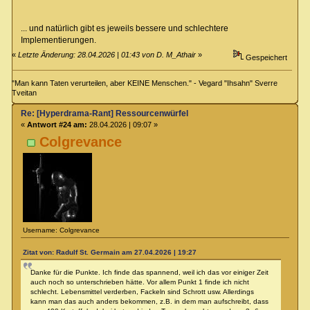
... und natürlich gibt es jeweils bessere und schlechtere
Implementierungen.
«
Letzte Änderung: 28.04.2026 | 01:43 von D. M_Athair
»
Gespeichert
"Man kann Taten verurteilen, aber KEINE Menschen." - Vegard "Ihsahn" Sverre
Tveitan
Re: [Hyperdrama-Rant] Ressourcenwürfel
«
Antwort #24 am:
28.04.2026 | 09:07 »
Colgrevance
Username: Colgrevance
Zitat von: Radulf St. Germain am 27.04.2026 | 19:27
Danke für die Punkte. Ich finde das spannend, weil ich das vor einiger Zeit
auch noch so unterschrieben hätte. Vor allem Punkt 1 finde ich nicht
schlecht. Lebensmittel verderben, Fackeln sind Schrott usw. Allerdings
kann man das auch anders bekommen, z.B. in dem man aufschreibt, dass