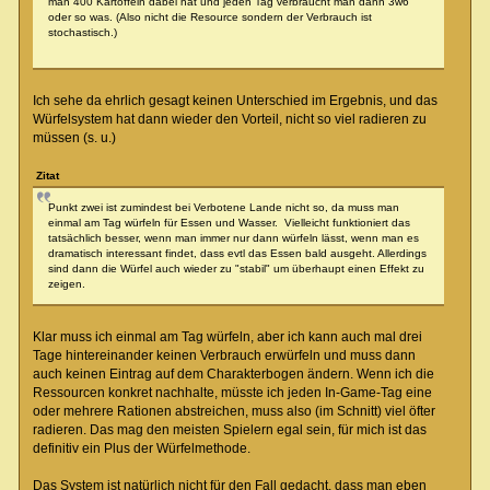
man 400 Kartoffeln dabei hat und jeden Tag verbraucht man dann 3w6
oder so was. (Also nicht die Resource sondern der Verbrauch ist
stochastisch.)
Ich sehe da ehrlich gesagt keinen Unterschied im Ergebnis, und das
Würfelsystem hat dann wieder den Vorteil, nicht so viel radieren zu
müssen (s. u.)
Zitat
Punkt zwei ist zumindest bei Verbotene Lande nicht so, da muss man
einmal am Tag würfeln für Essen und Wasser. Vielleicht funktioniert das
tatsächlich besser, wenn man immer nur dann würfeln lässt, wenn man es
dramatisch interessant findet, dass evtl das Essen bald ausgeht. Allerdings
sind dann die Würfel auch wieder zu "stabil" um überhaupt einen Effekt zu
zeigen.
Klar muss ich einmal am Tag würfeln, aber ich kann auch mal drei
Tage hintereinander keinen Verbrauch erwürfeln und muss dann
auch keinen Eintrag auf dem Charakterbogen ändern. Wenn ich die
Ressourcen konkret nachhalte, müsste ich jeden In-Game-Tag eine
oder mehrere Rationen abstreichen, muss also (im Schnitt) viel öfter
radieren. Das mag den meisten Spielern egal sein, für mich ist das
definitiv ein Plus der Würfelmethode.
Das System ist natürlich nicht für den Fall gedacht, dass man eben