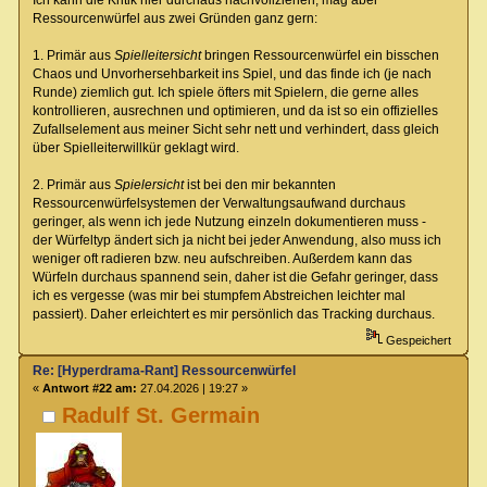
Ressourcenwürfel aus zwei Gründen ganz gern:
1. Primär aus
Spielleitersicht
bringen Ressourcenwürfel ein bisschen
Chaos und Unvorhersehbarkeit ins Spiel, und das finde ich (je nach
Runde) ziemlich gut. Ich spiele öfters mit Spielern, die gerne alles
kontrollieren, ausrechnen und optimieren, und da ist so ein offizielles
Zufallselement aus meiner Sicht sehr nett und verhindert, dass gleich
über Spielleiterwillkür geklagt wird.
2. Primär aus
Spielersicht
ist bei den mir bekannten
Ressourcenwürfelsystemen der Verwaltungsaufwand durchaus
geringer, als wenn ich jede Nutzung einzeln dokumentieren muss -
der Würfeltyp ändert sich ja nicht bei jeder Anwendung, also muss ich
weniger oft radieren bzw. neu aufschreiben. Außerdem kann das
Würfeln durchaus spannend sein, daher ist die Gefahr geringer, dass
ich es vergesse (was mir bei stumpfem Abstreichen leichter mal
passiert). Daher erleichtert es mir persönlich das Tracking durchaus.
Gespeichert
Re: [Hyperdrama-Rant] Ressourcenwürfel
«
Antwort #22 am:
27.04.2026 | 19:27 »
Radulf St. Germain