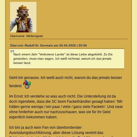
Username: Weltengeist
Zitat von: Radulf St. Germain am 26.04.2026 | 20:36
Nach einem Jahr "Verbotene Lande" ist diese Liebe abgekühlt. Zu Eis
geworden, muss man sagen. Ich weiß nichtmal, warum ich das jemals
besser fand.
Geht mir genauso. Ich weiß auch nicht, warum du das jemals besser
fandest.
Im Ernst: Ich verstehe so was auch nicht. Die Unterstellung ist da
doch irgendwie, dass die SC beim Fackelhändler gesagt haben: 'Wir
hätten gerne wenige / ein paar / viele / ganz viele Fackeln'. Und zwar
ohne hinterher auch nur nachzuschauen, was sie für ihr Geld
eigentlich bekommen haben.
Ich bin ja auch kein Fan von überbordender
Ausrüstungsbuchführung, aber diese Lösung vereint das