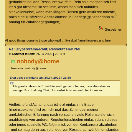
gedanklich bei den Ressourcenwürfeln. Rein spielmechanisch find'
ich's gar nicht mal so schlimm, wobei man sich natürlich
sinnvollerweise, wenn man längere Reisen gern abkürzen möchte,
noch eine zusätzliche Abstraktionsstufe überlegt (gilt aber dann m.E.
analog für Zufallsbegegnungen).
Gespeichert
All good things come to those who wait! ... like dual flamethrowers and beer.
Re: [Hyperdrama-Rant] Ressourcenwürfel
«
Antwort #9 am:
26.04.2026 | 22:11 »
nobody@home
Username: nobody@home
Zitat von: caranfang am 26.04.2026 | 21:58
Ich glaube, dass die Entwickler wohl gedacht haben, dass dies eher zu
weniger Buchhaltung führt. Und vielleicht ist es auch bei ihnen so.
Vielleicht (und Achtung, das ist jetzt einfach ins Blaue
hineinspekuliert!) ist es nicht mal das. Zumindest meiner
anekdotischen Erfahrung nach versuchen viele Rollenspiele, sich
unabhängig von anderen Regelunterschieden einfach durch dieses
oder jenes spezielle
Würfel
gimmick von der Konkurrenz abzuheben -
- und so mag denn auch die Idee von Ressourcenwürfeln entstanden