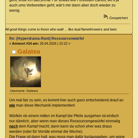
auch ums Vorbereiten geht, wär's mir dann aber doch wieder zu
wenig.
Gespeichert
All good things come to those who wait! ... like dual flamethrowers and beer.
Re: [Hyperdrama-Rant] Ressourcenwürfel
«
Antwort #14 am:
26.04.2026 | 22:22 »
Galatea
Username: Galatea
Um mal fair zu sein, es kommt hier auch ganz entscheidend drauf an
wie
man diese Mechanik implementiert.
Würfeln ob einem mitten im Kampf die Pfeile ausgehen ist einfach
nur dämlich, aber wenn man dieses Ressourcengewürfel einmalig
nach
dem Kampf macht, dann kann da schon eher was draus
werden (oder für Vorräte einmal die Woche).
Die Frage ist dann halt, was muss man dafür tun/ausgeben, um seine