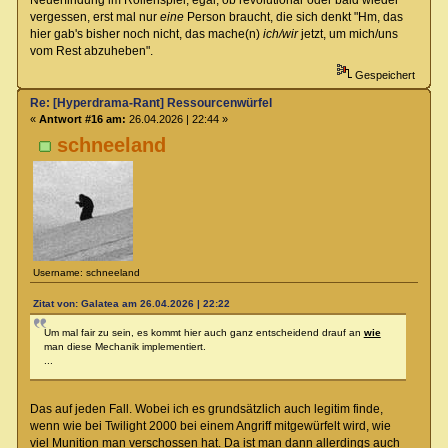
vergessen, erst mal nur
eine
Person braucht, die sich denkt "Hm, das
hier gab's bisher noch nicht, das mache(n)
ich/wir
jetzt, um mich/uns
vom Rest abzuheben".
Gespeichert
Re: [Hyperdrama-Rant] Ressourcenwürfel
«
Antwort #16 am:
26.04.2026 | 22:44 »
schneeland
Username: schneeland
Zitat von: Galatea am 26.04.2026 | 22:22
Um mal fair zu sein, es kommt hier auch ganz entscheidend drauf an
wie
man diese Mechanik implementiert.
...
Das auf jeden Fall. Wobei ich es grundsätzlich auch legitim finde,
wenn wie bei Twilight 2000 bei einem Angriff mitgewürfelt wird, wie
viel Munition man verschossen hat. Da ist man dann allerdings auch