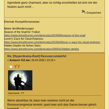
irgendwie ganz charmant, aber so richtig erschließen tut sich mir der
Nutzen auch nicht ...
Gespeichert
Ehemals Rumpel/Achamanian
Meine Veröffentlichungen:
Season of the Snail für Troika!:
https://www.drivethrurpg.com/de/product/524068/season-of-the-snail
Lover's Gaze für Cloud Empress:
https://www.drivethrurpg.com/de/product/515643/lover-s-gaze-for-cloud-empress
Hidden Depths für Ashen Stars:
https://www.drivethrurpg.com/de/product/300541/hidden-depths
Re: [Hyperdrama-Rant] Ressourcenwürfel
«
Antwort #12 am:
26.04.2026 | 22:19 »
YY
Username: YY
Wenn absehbar ist, dass man sowieso nicht an die
Ressourcengrenze kommt, spart man sich das Ganze besser gleich
komplett.