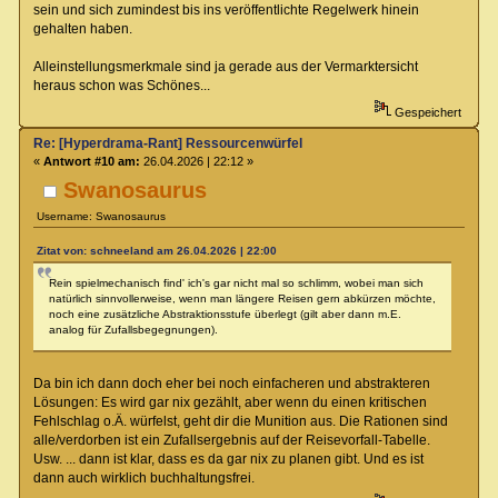
sein und sich zumindest bis ins veröffentlichte Regelwerk hinein
gehalten haben.
Alleinstellungsmerkmale sind ja gerade aus der Vermarktersicht
heraus schon was Schönes...
Gespeichert
Re: [Hyperdrama-Rant] Ressourcenwürfel
«
Antwort #10 am:
26.04.2026 | 22:12 »
Swanosaurus
Username: Swanosaurus
Zitat von: schneeland am 26.04.2026 | 22:00
Rein spielmechanisch find' ich's gar nicht mal so schlimm, wobei man sich
natürlich sinnvollerweise, wenn man längere Reisen gern abkürzen möchte,
noch eine zusätzliche Abstraktionsstufe überlegt (gilt aber dann m.E.
analog für Zufallsbegegnungen).
Da bin ich dann doch eher bei noch einfacheren und abstrakteren
Lösungen: Es wird gar nix gezählt, aber wenn du einen kritischen
Fehlschlag o.Ä. würfelst, geht dir die Munition aus. Die Rationen sind
alle/verdorben ist ein Zufallsergebnis auf der Reisevorfall-Tabelle.
Usw. ... dann ist klar, dass es da gar nix zu planen gibt. Und es ist
dann auch wirklich buchhaltungsfrei.