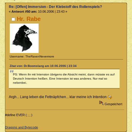
Re: [Offen] Immersion - Der Klebstoff des Rollenspiels?
«
Antwort #50 am:
10.06.2006 | 23:43 »
Hr. Rabe
Username: TheRavenNevermore
Zitat von: Dr.Boomslang am 10.06.2006 | 23:34
PS: Wenn ihr mit Intension übrigens die Absicht meint, dann müsste es auf
Deutsch Intention heißen. Eine Intension ist was anderes. Nur mal so
nebenbei.
Argh... Lang leben die Fettnäpfchen... klar meine ich Intention
Gespeichert
#define EVER ( ; ; )
Dragons and Bytecode