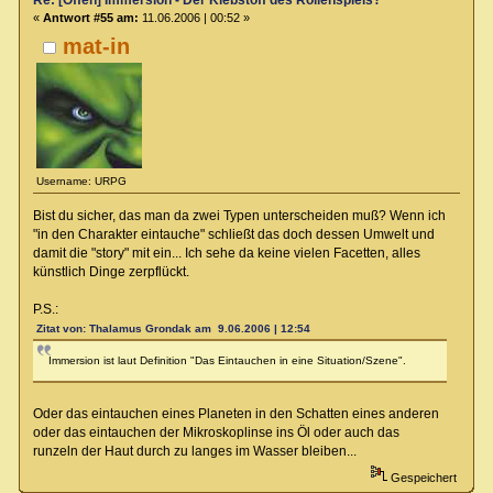
Re: [Offen] Immersion - Der Klebstoff des Rollenspiels?
«
Antwort #55 am:
11.06.2006 | 00:52 »
mat-in
Username: URPG
Bist du sicher, das man da zwei Typen unterscheiden muß? Wenn ich
"in den Charakter eintauche" schließt das doch dessen Umwelt und
damit die "story" mit ein... Ich sehe da keine vielen Facetten, alles
künstlich Dinge zerpflückt.
P.S.:
Zitat von: Thalamus Grondak am 9.06.2006 | 12:54
Immersion ist laut Definition "Das Eintauchen in eine Situation/Szene".
Oder das eintauchen eines Planeten in den Schatten eines anderen
oder das eintauchen der Mikroskoplinse ins Öl oder auch das
runzeln der Haut durch zu langes im Wasser bleiben...
Gespeichert