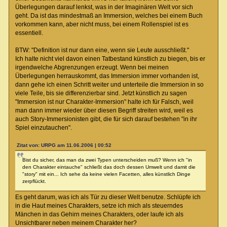
Überlegungen darauf lenkst, was in der Imaginären Welt vor sich
geht. Da ist das mindestmaß an Immersion, welches bei einem Buch
vorkommen kann, aber nicht muss, bei einem Rollenspiel ist es
essentiell.
BTW: "Definition ist nur dann eine, wenn sie Leute ausschließt."
Ich halte nicht viel davon einen Tatbestand künstlich zu biegen, bis er
irgendwelche Abgrenzungen erzeugt. Wenn bei meinen
Überlegungen herrauskommt, das Immersion immer vorhanden ist,
dann gehe ich einen Schritt weiter und unterteile die Immersion in so
viele Teile, bis sie differenzierbar sind. Jetzt künstlich zu sagen
"Immersion ist nur Charakter-Immersion" halte ich für Falsch, weil
man dann immer wieder über diesen Begriff streiten wird, weil es
auch Story-Immersionisten gibt, die für sich darauf bestehen "in ihr
Spiel einzutauchen".
Zitat von: URPG am 11.06.2006 | 00:52
Bist du sicher, das man da zwei Typen unterscheiden muß? Wenn ich "in
den Charakter eintauche" schließt das doch dessen Umwelt und damit die
"story" mit ein... Ich sehe da keine vielen Facetten, alles künstlich Dinge
zerpflückt.
Es geht darum, was ich als Tür zu dieser Welt benutze. Schlüpfe ich
in die Haut meines Charakters, setze ich mich als steuerndes
Mänchen in das Gehirn meines Charakters, oder laufe ich als
Unsichtbarer neben meinem Charakter her?