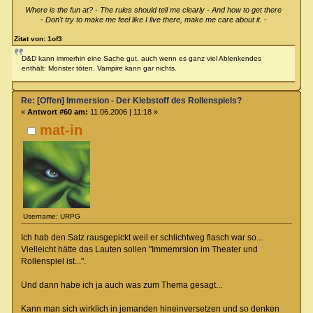
Where is the fun at? - The rules should tell me clearly - And how to get there
-
Don't try to make me feel like I live there, make me care about it.
-
Zitat von: 1of3
D&D kann immerhin eine Sache gut, auch wenn es ganz viel Ablenkendes
enthält: Monster töten. Vampire kann gar nichts.
Re: [Offen] Immersion - Der Klebstoff des Rollenspiels?
«
Antwort #60 am:
11.06.2006 | 11:18 »
mat-in
Username: URPG
Ich hab den Satz rausgepickt weil er schlichtweg flasch war so...
Vielleicht hätte das Lauten sollen "Immemrsion im Theater und
Rollenspiel ist...".
Und dann habe ich ja auch was zum Thema gesagt...
Kann man sich wirklich in jemanden hineinversetzen und so denken