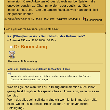
Immersion. Klarer Antworten würdest du wohl nur bei Spielern, die
entweder deutlich auf Char-Immersion, oder deutlich auf Story-
Immersion aus sind. Aber die ganzen Facetten, wird man damit nicht
eingrenzen können.
«
Letzte Änderung: 11.06.2006 | 00:06 von Thalamus Grondak
»
Gespeichert
Even if you win the Rat race, you´re still a Rat
Re: [Offen] Immersion - Der Klebstoff des Rollenspiels?
«
Antwort #53 am:
11.06.2006 | 00:15 »
Dr.Boomslang
Username: Dr.Boomslang
Zitat von: Thalamus Grondak am 11.06.2006 | 00:04
Wenn du mich fragst was ich lieber mache, würde ich eindeutig "In den
Charakter hineinversetzen" sagen...
Was das gleiche wäre was du in Bezug auf Immersion auch schon
gesagt hast. Es gibt nichts spezifisches an Immersion, wenn du es so
benutzt.
Wenn das alles sein soll, dann sind wir wohl fertig. Immersion heißt
nichts weiter als Interesse? Beschäftigung? Hineinversetzen?
Beteiligung?