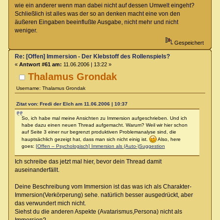
wie ein anderer wenn man dabei nicht auf dessen Umwelt eingeht?
Schließlich ist alles was der so an denken macht eine von den
äußeren Eingaben beeinflußte Ausgabe, nicht mehr und nicht
weniger.
Gespeichert
Re: [Offen] Immersion - Der Klebstoff des Rollenspiels?
«
Antwort #61 am:
11.06.2006 | 13:22 »
Thalamus Grondak
Username: Thalamus Grondak
Zitat von: Fredi der Elch am 11.06.2006 | 10:37
So, ich habe mal meine Ansichten zu Immersion aufgeschrieben. Und ich
habe dazu einen neuen Thread aufgemacht. Warum? Weil wir hier schon
auf Seite 3 einer nur begrenzt produktiven Problemanalyse sind, die
hauptsächlich gezeigt hat, dass man sich nicht einig ist.
Also, here
goes:
[Offen – Psychologisch] Immersion als (Auto-)Suggestion
Ich schreibe das jetzt mal hier, bevor dein Thread damit
auseinanderfällt.
Deine Beschreibung vom Immersion ist das was ich als Charakter-
Immersion(Verkörperung) sehe. natürlich besser ausgedrückt, aber
das verwundert mich nicht.
Siehst du die anderen Aspekte (Avatarismus,Persona) nicht als
Immersion?