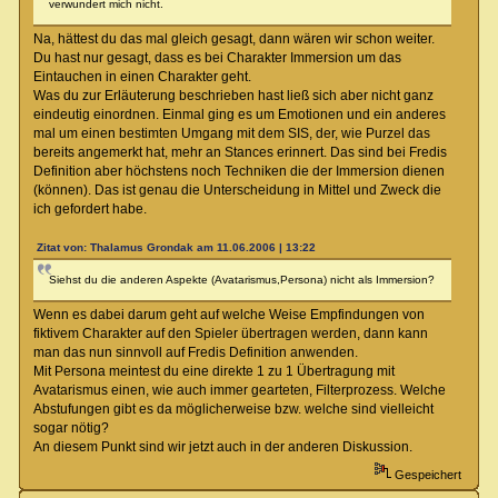
verwundert mich nicht.
Na, hättest du das mal gleich gesagt, dann wären wir schon weiter.
Du hast nur gesagt, dass es bei Charakter Immersion um das
Eintauchen in einen Charakter geht.
Was du zur Erläuterung beschrieben hast ließ sich aber nicht ganz
eindeutig einordnen. Einmal ging es um Emotionen und ein anderes
mal um einen bestimten Umgang mit dem SIS, der, wie Purzel das
bereits angemerkt hat, mehr an Stances erinnert. Das sind bei Fredis
Definition aber höchstens noch Techniken die der Immersion dienen
(können). Das ist genau die Unterscheidung in Mittel und Zweck die
ich gefordert habe.
Zitat von: Thalamus Grondak am 11.06.2006 | 13:22
Siehst du die anderen Aspekte (Avatarismus,Persona) nicht als Immersion?
Wenn es dabei darum geht auf welche Weise Empfindungen von
fiktivem Charakter auf den Spieler übertragen werden, dann kann
man das nun sinnvoll auf Fredis Definition anwenden.
Mit Persona meintest du eine direkte 1 zu 1 Übertragung mit
Avatarismus einen, wie auch immer gearteten, Filterprozess. Welche
Abstufungen gibt es da möglicherweise bzw. welche sind vielleicht
sogar nötig?
An diesem Punkt sind wir jetzt auch in der anderen Diskussion.
Gespeichert