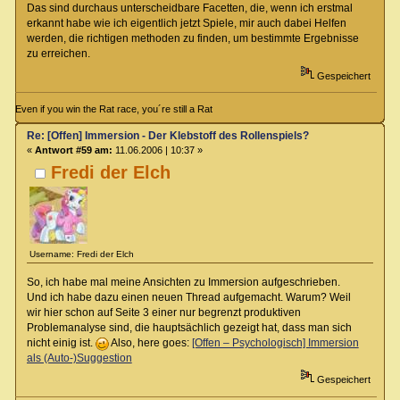
Das sind durchaus unterscheidbare Facetten, die, wenn ich erstmal
erkannt habe wie ich eigentlich jetzt Spiele, mir auch dabei Helfen
werden, die richtigen methoden zu finden, um bestimmte Ergebnisse
zu erreichen.
Gespeichert
Even if you win the Rat race, you´re still a Rat
Re: [Offen] Immersion - Der Klebstoff des Rollenspiels?
«
Antwort #59 am:
11.06.2006 | 10:37 »
Fredi der Elch
Username: Fredi der Elch
So, ich habe mal meine Ansichten zu Immersion aufgeschrieben.
Und ich habe dazu einen neuen Thread aufgemacht. Warum? Weil
wir hier schon auf Seite 3 einer nur begrenzt produktiven
Problemanalyse sind, die hauptsächlich gezeigt hat, dass man sich
nicht einig ist.
Also, here goes:
[Offen – Psychologisch] Immersion
als (Auto-)Suggestion
Gespeichert