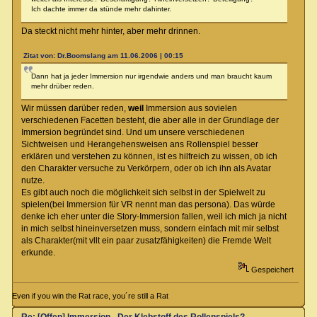
Ich dachte immer da stünde mehr dahinter.
Da steckt nicht mehr hinter, aber mehr drinnen.
Zitat von: Dr.Boomslang am 11.06.2006 | 00:15
Dann hat ja jeder Immersion nur irgendwie anders und man braucht kaum
mehr drüber reden.
Wir müssen darüber reden,
weil
Immersion aus sovielen
verschiedenen Facetten besteht, die aber alle in der Grundlage der
Immersion begründet sind. Und um unsere verschiedenen
Sichtweisen und Herangehensweisen ans Rollenspiel besser
erklären und verstehen zu können, ist es hilfreich zu wissen, ob ich
den Charakter versuche zu Verkörpern, oder ob ich ihn als Avatar
nutze.
Es gibt auch noch die möglichkeit sich selbst in der Spielwelt zu
spielen(bei Immersion für VR nennt man das persona). Das würde
denke ich eher unter die Story-Immersion fallen, weil ich mich ja nicht
in mich selbst hineinversetzen muss, sondern einfach mit mir selbst
als Charakter(mit vllt ein paar zusatzfähigkeiten) die Fremde Welt
erkunde.
Gespeichert
Even if you win the Rat race, you´re still a Rat