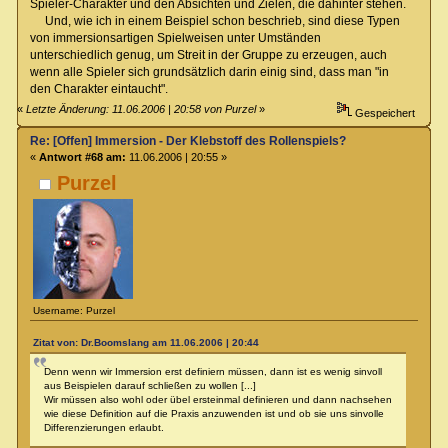
Spieler-Charakter und den Absichten und Zielen, die dahinter stehen.
Und, wie ich in einem Beispiel schon beschrieb, sind diese Typen
von immersionsartigen Spielweisen unter Umständen
unterschiedlich genug, um Streit in der Gruppe zu erzeugen, auch
wenn alle Spieler sich grundsätzlich darin einig sind, dass man "in
den Charakter eintaucht".
«
Letzte Änderung: 11.06.2006 | 20:58 von Purzel
»
Gespeichert
Re: [Offen] Immersion - Der Klebstoff des Rollenspiels?
«
Antwort #68 am:
11.06.2006 | 20:55 »
Purzel
Username: Purzel
Zitat von: Dr.Boomslang am 11.06.2006 | 20:44
Denn wenn wir Immersion erst definiern müssen, dann ist es wenig sinvoll
aus Beispielen darauf schließen zu wollen [...]
Wir müssen also wohl oder übel ersteinmal definieren und dann nachsehen
wie diese Definition auf die Praxis anzuwenden ist und ob sie uns sinvolle
Differenzierungen erlaubt.