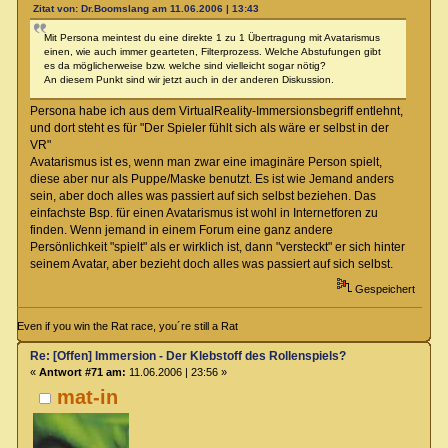
Zitat von: Dr.Boomslang am 11.06.2006 | 13:43
Mit Persona meintest du eine direkte 1 zu 1 Übertragung mit Avatarismus
einen, wie auch immer gearteten, Filterprozess. Welche Abstufungen gibt
es da möglicherweise bzw. welche sind vielleicht sogar nötig?
An diesem Punkt sind wir jetzt auch in der anderen Diskussion.
Persona habe ich aus dem VirtualReality-Immersionsbegriff entlehnt,
und dort steht es für "Der Spieler fühlt sich als wäre er selbst in der
VR"
Avatarismus ist es, wenn man zwar eine imaginäre Person spielt,
diese aber nur als Puppe/Maske benutzt. Es ist wie Jemand anders
sein, aber doch alles was passiert auf sich selbst beziehen. Das
einfachste Bsp. für einen Avatarismus ist wohl in Internetforen zu
finden. Wenn jemand in einem Forum eine ganz andere
Persönlichkeit "spielt" als er wirklich ist, dann "versteckt" er sich hinter
seinem Avatar, aber bezieht doch alles was passiert auf sich selbst.
Gespeichert
Even if you win the Rat race, you´re still a Rat
Re: [Offen] Immersion - Der Klebstoff des Rollenspiels?
«
Antwort #71 am:
11.06.2006 | 23:56 »
mat-in