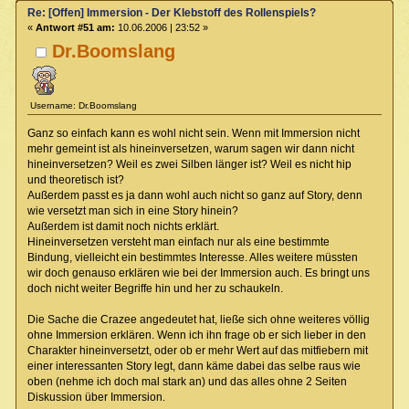
Re: [Offen] Immersion - Der Klebstoff des Rollenspiels?
«
Antwort #51 am:
10.06.2006 | 23:52 »
Dr.Boomslang
Username: Dr.Boomslang
Ganz so einfach kann es wohl nicht sein. Wenn mit Immersion nicht
mehr gemeint ist als hineinversetzen, warum sagen wir dann nicht
hineinversetzen? Weil es zwei Silben länger ist? Weil es nicht hip
und theoretisch ist?
Außerdem passt es ja dann wohl auch nicht so ganz auf Story, denn
wie versetzt man sich in eine Story hinein?
Außerdem ist damit noch nichts erklärt.
Hineinversetzen versteht man einfach nur als eine bestimmte
Bindung, vielleicht ein bestimmtes Interesse. Alles weitere müssten
wir doch genauso erklären wie bei der Immersion auch. Es bringt uns
doch nicht weiter Begriffe hin und her zu schaukeln.
Die Sache die Crazee angedeutet hat, ließe sich ohne weiteres völlig
ohne Immersion erklären. Wenn ich ihn frage ob er sich lieber in den
Charakter hineinversetzt, oder ob er mehr Wert auf das mitfiebern mit
einer interessanten Story legt, dann käme dabei das selbe raus wie
oben (nehme ich doch mal stark an) und das alles ohne 2 Seiten
Diskussion über Immersion.