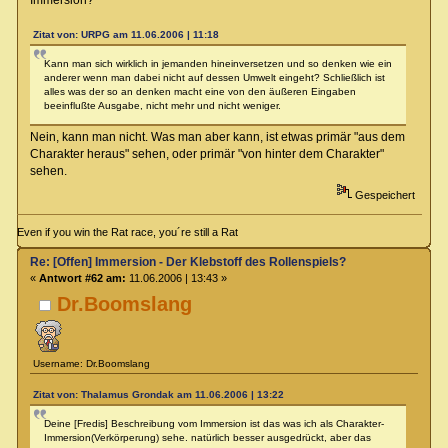
Zitat von: URPG am 11.06.2006 | 11:18
Kann man sich wirklich in jemanden hineinversetzen und so denken wie ein
anderer wenn man dabei nicht auf dessen Umwelt eingeht? Schließlich ist
alles was der so an denken macht eine von den äußeren Eingaben
beeinflußte Ausgabe, nicht mehr und nicht weniger.
Nein, kann man nicht. Was man aber kann, ist etwas primär "aus dem
Charakter heraus" sehen, oder primär "von hinter dem Charakter"
sehen.
Gespeichert
Even if you win the Rat race, you´re still a Rat
Re: [Offen] Immersion - Der Klebstoff des Rollenspiels?
«
Antwort #62 am:
11.06.2006 | 13:43 »
Dr.Boomslang
Username: Dr.Boomslang
Zitat von: Thalamus Grondak am 11.06.2006 | 13:22
Deine [Fredis] Beschreibung vom Immersion ist das was ich als Charakter-
Immersion(Verkörperung) sehe. natürlich besser ausgedrückt, aber das