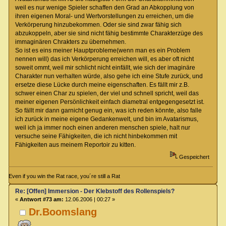
weil es nur wenige Spieler schaffen den Grad an Abkopplung von
ihren eigenen Moral- und Wertvorstellungen zu erreichen, um die
Verkörperung hinzubekommen. Oder sie sind zwar fähig sich
abzukoppeln, aber sie sind nicht fähig bestimmte Charakterzüge des
immaginären Chrakters zu übernehmen.
So ist es eins meiner Hauptprobleme(wenn man es ein Problem
nennen will) das ich Verkörperung erreichen will, es aber oft nicht
soweit ommt, weil mir schlicht nicht einfällt, wie sich der imaginäre
Charakter nun verhalten würde, also gehe ich eine Stufe zurück, und
ersetze diese Lücke durch meine eigenschaften. Es fällt mir z.B.
schwer einen Char zu spielen, der viel und schnell spricht, weil das
meiner eigenen Persönlichkeit einfach diametral entgegengesetzt ist.
So fällt mir dann garnicht genug ein, was ich reden könnte, also falle
ich zurück in meine eigene Gedankenwelt, und bin im Avatarismus,
weil ich ja immer noch einen anderen menschen spiele, halt nur
versuche seine Fähigkeiten, die ich nicht hinbekommen mit
Fähigkeiten aus meinem Reportoir zu kitten.
Gespeichert
Even if you win the Rat race, you´re still a Rat
Re: [Offen] Immersion - Der Klebstoff des Rollenspiels?
«
Antwort #73 am:
12.06.2006 | 00:27 »
Dr.Boomslang