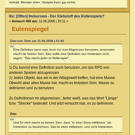
enthält: Monster töten. Vampire kann gar nichts.
Re: [Offen] Immersion - Der Klebstoff des Rollenspiels?
«
Antwort #65 am:
11.06.2006 | 20:11 »
Eulenspiegel
Zitat von: Dom am 11.06.2006 | 01:02
Eine Definition kann man doch nur zum Abgrenzen benutzen, ansonsten
macht sie keinen Sinn. Also sollte eine Definition von Immersion nicht
sagen: "Das macht jeder im Rollenspiel"
1) Du kannst eine Definition auch benutzen, um das RPG von
anderen Spielen abzugrenzen.
2) Jedes Objekt, das wir in der Alltagswelt treffen, hat eine Masse.
Obwohl aber alles Masse hat, macht es trotzdem Sinn, Masse zu
definieren und zu benutzen.
Zu Definitionen im allgemeinen: Jeder weiß, was das Wort "Länge"
bzw. "Strecke" bedeutet. Und jetzt versucht mal, es zu definieren.
Zitat
Und für mich macht es keinen Sinn, dass "in einer Story mitfiebern" als
Immersion zu bezeichnen. Das ist eben mitfiebern, und nicht Immersion.