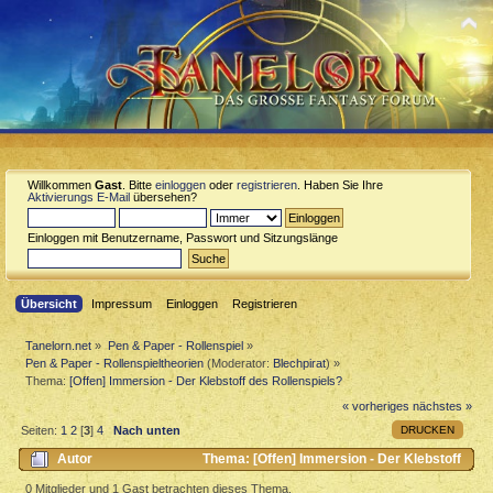
Willkommen
Gast
. Bitte
einloggen
oder
registrieren
. Haben Sie Ihre
Aktivierungs E-Mail
übersehen?
Einloggen mit Benutzername, Passwort und Sitzungslänge
Übersicht
Impressum
Einloggen
Registrieren
Tanelorn.net
»
Pen & Paper - Rollenspiel
»
Pen & Paper - Rollenspieltheorien
(Moderator:
Blechpirat
) »
Thema:
[Offen] Immersion - Der Klebstoff des Rollenspiels?
« vorheriges
nächstes »
DRUCKEN
Seiten:
1
2
[
3
]
4
Nach unten
Autor
Thema: [Offen] Immersion - Der Klebstoff
des Rollenspiels? (Gelesen 28425 mal)
0 Mitglieder und 1 Gast betrachten dieses Thema.