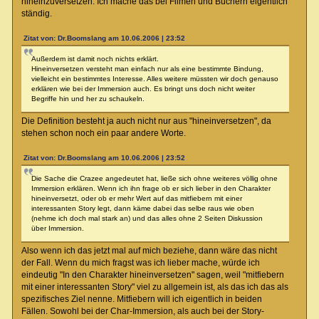
hineinzuversetzen. Ich mache das bei Filmen und Büchern eigentlich
ständig.
Zitat von: Dr.Boomslang am 10.06.2006 | 23:52
Außerdem ist damit noch nichts erklärt.
Hineinversetzen versteht man einfach nur als eine bestimmte Bindung,
vielleicht ein bestimmtes Interesse. Alles weitere müssten wir doch genauso
erklären wie bei der Immersion auch. Es bringt uns doch nicht weiter
Begriffe hin und her zu schaukeln.
Die Definition besteht ja auch nicht nur aus "hineinversetzen", da
stehen schon noch ein paar andere Worte.
Zitat von: Dr.Boomslang am 10.06.2006 | 23:52
Die Sache die Crazee angedeutet hat, ließe sich ohne weiteres völlig ohne
Immersion erklären. Wenn ich ihn frage ob er sich lieber in den Charakter
hineinversetzt, oder ob er mehr Wert auf das mitfiebern mit einer
interessanten Story legt, dann käme dabei das selbe raus wie oben
(nehme ich doch mal stark an) und das alles ohne 2 Seiten Diskussion
über Immersion.
Also wenn ich das jetzt mal auf mich beziehe, dann wäre das nicht
der Fall. Wenn du mich fragst was ich lieber mache, würde ich
eindeutig "In den Charakter hineinversetzen" sagen, weil "mitfiebern
mit einer interessanten Story" viel zu allgemein ist, als das ich das als
spezifisches Ziel nenne. Mitfiebern will ich eigentlich in beiden
Fällen. Sowohl bei der Char-Immersion, als auch bei der Story-