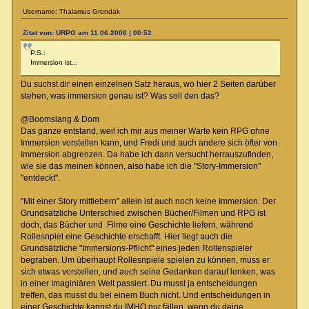
Username: Thalamus Grondak
Zitat von: URPG am 11.06.2006 | 00:52
P.S.:
Immersion ist...
Du suchst dir einen einzelnen Satz heraus, wo hier 2 Seiten darüber
stehen, was immersion genau ist? Was soll den das?
@Boomslang & Dom
Das ganze entstand, weil ich mir aus meiner Warte kein RPG ohne
Immersion vorstellen kann, und Fredi und auch andere sich öfter von
Immersion abgrenzen. Da habe ich dann versucht herrauszufinden,
wie sie das meinen können, also habe ich die "Story-Immersion"
"entdeckt".
"Mit einer Story mitfiebern" allein ist auch noch keine Immersion. Der
Grundsätzliche Unterschied zwischen Bücher/Filmen und RPG ist
doch, das Bücher und Filme eine Geschichte liefern, während
Rollesnpiel eine Geschichte erschafft. Hier liegt auch die
Grundsätzliche "Immersions-Pflicht" eines jeden Rollenspieler
begraben. Um überhaupt Rollesnpiele spielen zu können, muss er
sich etwas vorstellen, und auch seine Gedanken darauf lenken, was
in einer Imaginiären Welt passiert. Du musst ja entscheidungen
treffen, das musst du bei einem Buch nicht. Und entscheidungen in
einer Geschichte kannst du IMHO nur fällen, wenn du deine