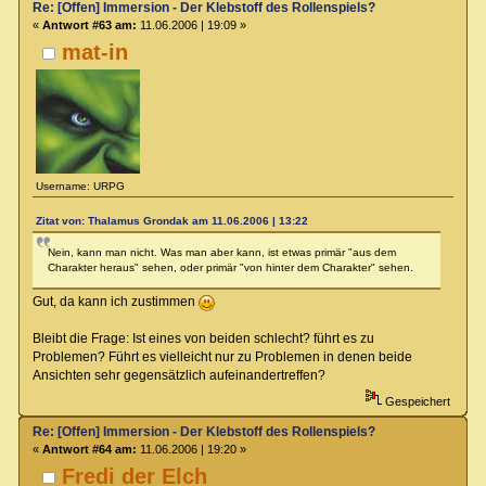
Re: [Offen] Immersion - Der Klebstoff des Rollenspiels?
«
Antwort #63 am:
11.06.2006 | 19:09 »
mat-in
Username: URPG
Zitat von: Thalamus Grondak am 11.06.2006 | 13:22
Nein, kann man nicht. Was man aber kann, ist etwas primär "aus dem
Charakter heraus" sehen, oder primär "von hinter dem Charakter" sehen.
Gut, da kann ich zustimmen
Bleibt die Frage: Ist eines von beiden schlecht? führt es zu
Problemen? Führt es vielleicht nur zu Problemen in denen beide
Ansichten sehr gegensätzlich aufeinandertreffen?
Gespeichert
Re: [Offen] Immersion - Der Klebstoff des Rollenspiels?
«
Antwort #64 am:
11.06.2006 | 19:20 »
Fredi der Elch