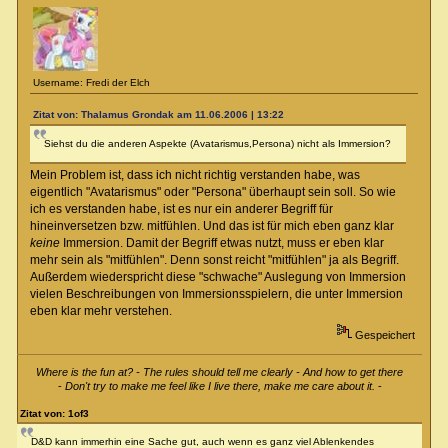
Username: Fredi der Elch
Zitat von: Thalamus Grondak am 11.06.2006 | 13:22
Siehst du die anderen Aspekte (Avatarismus,Persona) nicht als Immersion?
Mein Problem ist, dass ich nicht richtig verstanden habe, was
eigentlich "Avatarismus" oder "Persona" überhaupt sein soll. So wie
ich es verstanden habe, ist es nur ein anderer Begriff für
hineinversetzen bzw. mitfühlen. Und das ist für mich eben ganz klar
keine
Immersion. Damit der Begriff etwas nutzt, muss er eben klar
mehr sein als "mitfühlen". Denn sonst reicht "mitfühlen" ja als Begriff.
Außerdem wiederspricht diese "schwache" Auslegung von Immersion
vielen Beschreibungen von Immersionsspielern, die unter Immersion
eben klar mehr verstehen.
Gespeichert
Where is the fun at? - The rules should tell me clearly - And how to get there
-
Don't try to make me feel like I live there, make me care about it.
-
Zitat von: 1of3
D&D kann immerhin eine Sache gut, auch wenn es ganz viel Ablenkendes