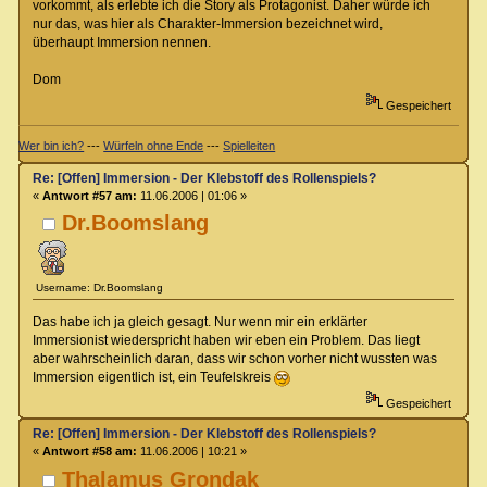
vorkommt, als erlebte ich die Story als Protagonist. Daher würde ich
nur das, was hier als Charakter-Immersion bezeichnet wird,
überhaupt Immersion nennen.
Dom
Gespeichert
Wer bin ich?
---
Würfeln ohne Ende
---
Spielleiten
Re: [Offen] Immersion - Der Klebstoff des Rollenspiels?
«
Antwort #57 am:
11.06.2006 | 01:06 »
Dr.Boomslang
Username: Dr.Boomslang
Das habe ich ja gleich gesagt. Nur wenn mir ein erklärter
Immersionist wiederspricht haben wir eben ein Problem. Das liegt
aber wahrscheinlich daran, dass wir schon vorher nicht wussten was
Immersion eigentlich ist, ein Teufelskreis
Gespeichert
Re: [Offen] Immersion - Der Klebstoff des Rollenspiels?
«
Antwort #58 am:
11.06.2006 | 10:21 »
Thalamus Grondak