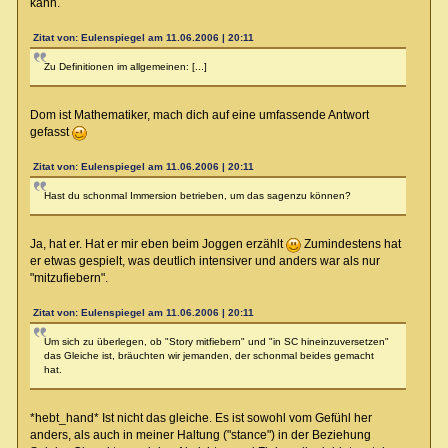
kann.
Zitat von: Eulenspiegel am 11.06.2006 | 20:11
Zu Definitionen im allgemeinen: [...]
Dom ist Mathematiker, mach dich auf eine umfassende Antwort
gefasst
Zitat von: Eulenspiegel am 11.06.2006 | 20:11
Hast du schonmal Immersion betrieben, um das sagenzu können?
Ja, hat er. Hat er mir eben beim Joggen erzählt
Zumindestens hat
er etwas gespielt, was deutlich intensiver und anders war als nur
"mitzufiebern".
Zitat von: Eulenspiegel am 11.06.2006 | 20:11
Um sich zu überlegen, ob "Story mitfiebern" und "in SC hineinzuversetzen"
das Gleiche ist, bräuchten wir jemanden, der schonmal beides gemacht
hat.
*hebt_hand* Ist nicht das gleiche. Es ist sowohl vom Gefühl her
anders, als auch in meiner Haltung ("stance") in der Beziehung