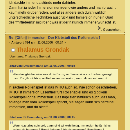
Ich dachte immer da stünde mehr dahinter.
Dann hat ja jeder Immersion nur irgendwie anders und man braucht
kaum mehr drüber reden, weil alles andere sich durch wirklich
unterschiedliche Techniken ausdrückt und Immersion nur ein Grad
des "mitfieberns" mit irgendwas ist der natürlich immer erwünscht ist.
Gespeichert
Re: [Offen] Immersion - Der Klebstoff des Rollenspiels?
«
Antwort #54 am:
11.06.2006 | 00:24 »
Thalamus Grondak
Username: Thalamus Grondak
Zitat von: Dr.Boomslang am 11.06.2006 | 00:15
Was das gleiche wäre was du in Bezug auf Immersion auch schon gesagt
hast. Es gibt nichts spezifisches an Immersion, wenn du es so benutzt.
In sachen Rollenspiel ist das IMHO auch so. Wie schon geschrieben.
IMHO ist Immersion Essentiell fürs Rollenspiel und es gibt kein
Rollenspiel ohne Immersion. Das impliziert natürlich auch, das man,
solange man vom Rollenspiel spricht, nie sagen kann "Ich betreibe
Immersion, und du nicht".
Zitat von: Dr.Boomslang am 11.06.2006 | 00:15
Wenn das alles sein soll, dann sind wir wohl fertig. Immersion heißt nichts
weiter als Interesse? Beschäftigung? Hineinversetzen? Beteiligung?