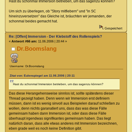
Hast du schonmal Immersion betrieben, um das sagenzu können?
Um sich zu überlegen, ob "Story mitfiebern" und "in SC
hineinzuversetzen" das Gleiche ist, bräuchten wir jemanden, der
schonmal beides gemacht hat.
Gespeichert
Re: [Offen] Immersion - Der Klebstoff des Rollenspiels?
«
Antwort #66 am:
11.06.2006 | 20:44 »
Dr.Boomslang
Username: Dr.Boomslang
Zitat von: Eulenspiegel am 11.06.2006 | 20:11
Hast du schonmal Immersion betrieben, um das sagenzu können?
Das diese Herangehensweise sinnlos ist, sollte spätestens dieser
Thread gezeigt haben. Denn wenn wir Immersion erst definiern
müssen, dann ist es wenig sinvoll aus Beispielen darauf schließen zu
wollen, denn nichts garanatiert uns, dass das was diese Fälle
gemeinsam haben dann Immersion ist, oder dass diese Fälle
überhaupt irgendwas signifikantes gemeinsam haben. Das liegt
natürlich daran, dass alle etwas anderes mit Immersion bezeichnen,
eben grade weil es noch keine Definition gibt.