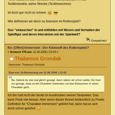
Textilindustrie, siehe Strecke (Textilmaschine)
Ist doch gar nicht so schwer
:
Wie definieren wir denn nu Imersion im Rollenspiel?
Das "eintauchen" in und mitfühlen mit Wesen und Verhalten der
Spielfigur und deren Interaktion mit der Spielwelt?
Gespeichert
Re: [Offen] Immersion - Der Klebstoff des Rollenspiels?
«
Antwort #70 am:
11.06.2006 | 23:43 »
Thalamus Grondak
Username: Thalamus Grondak
Zitat von: Dr.Boomslang am 11.06.2006 | 13:43
Na, hättest du das mal gleich gesagt, dann wären wir schon weiter. Du hast
nur gesagt, dass es bei Charakter Immersion um das Eintauchen in einen
Charakter geht.
Ich bin halt nicht der beste im Ausdrücken meiner Gedanken. Das
kann Fredi viel besser. Aber wenn dieser thread letztendlich zu Fredis
Definition für "Charakter-Immersion" geführt hat, dann hat es sich
doch schon gelohnt