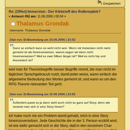
Gespeichert
Re: [Offen] Immersion - Der Klebstoff des Rollenspiels?
«
Antwort #52 am:
11.06.2006 | 00:04 »
Thalamus Grondak
Username: Thalamus Grondak
Zitat von: Dr.Boomslang am 10.06.2006 | 23:52
Ganz so einfach kann es wohl nicht sein. Wenn mit Immersion nicht mehr
gemeint ist als hineinversetzen, warum sagen wir dann nicht
hineinversetzen? Weil es zwei Silben länger ist? Weil es nicht hip und
theoretisch ist?
weil man für Theoriebegriffe besser Begriffe nimmt, die man nicht im
täglichen Sprachgebracuh nutzt, damit jeder weiss, wann einfach die
allgemeine Bedeutung des Wortes gemeint ist, und wann es um den
RPG-Theorie relevanten Teil geht.
Zitat von: Dr.Boomslang am 10.06.2006 | 23:52
Außerdem passt es ja dann wohl auch nicht so ganz auf Story, denn wie
versetzt man sich in eine Story hinein?
Ich habe noch nie ein Problem damit gehabt, mich in eine Story
hineinzuversetzen. Jede Geschichte die in der 3. Person erzählt wird,
ist wie dafür gemacht sich in die Story, statt in den einzelnen Char