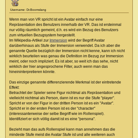
Username: Dr.Boomslang
Wenn man von VR spricht ist ein Avatar einfach nur eine
Repräsentation des Benutzers innerhalb der VR. Das ist ersteinmal
nur völlig räumlich gemeint, d.h. es wird ein Bezug des Benutzers
zum virtuellen Bezugsystem hergestellt.
Im Wikipedia-Artikel zur
Immersion
wird der Begriff Avatar
darüberhinaus als Stufe der Immersion verwendet. Da ich aber die
genannte Quelle bezüglich der Immersion nicht kenne, kann ich nicht
wirklich beurteilen was genau die Definition im Bezug zur Immersion
meint, oder noch impliziert. Es ist aber, so weit ich das sehe, nicht
wirklich der hier angesprochene Filter, auch wenn man das
hineininterpretieren könnte.
Das einzige genannte differenzierende Merkmal ist der eintretende
Effekt:
Betrachtet der Spieler seine Figur nichtmal als Repräsentation und
vielleicht nichtmal als Person, dann ist es nur die Stufe "player".
Spricht er von der Figur in der dritten Person ist es ein "Avatar".
Spricht er in der ersten Person ist es der "character"
(interessanterweise der selbe Begriff wie im Rollenspiel).
Identifiziert er sich völlig damit ist es eine "persona".
Bezieht man das aufs Rollenspiel kann man annehmen das die
mindeste Stufe meist die Avatar Stufe ist und alle weiteren auch