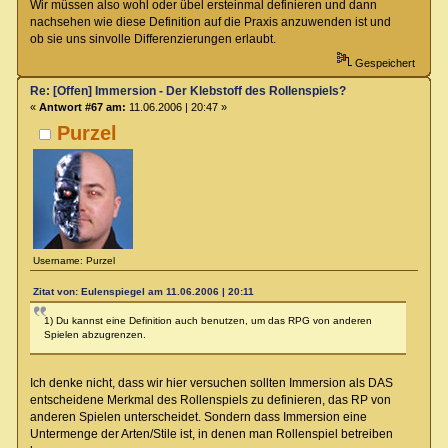
Wir müssen also wohl oder übel ersteinmal definieren und dann
nachsehen wie diese Definition auf die Praxis anzuwenden ist und
ob sie uns sinvolle Differenzierungen erlaubt.
Gespeichert
Re: [Offen] Immersion - Der Klebstoff des Rollenspiels?
«
Antwort #67 am:
11.06.2006 | 20:47 »
Purzel
Username: Purzel
Zitat von: Eulenspiegel am 11.06.2006 | 20:11
1) Du kannst eine Definition auch benutzen, um das RPG von anderen
Spielen abzugrenzen.
Ich denke nicht, dass wir hier versuchen sollten Immersion als DAS
entscheidene Merkmal des Rollenspiels zu definieren, das RP von
anderen Spielen unterscheidet. Sondern dass Immersion eine
Untermenge der Arten/Stile ist, in denen man Rollenspiel betreiben