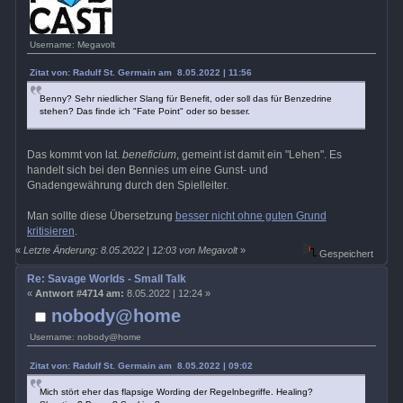
Username: Megavolt
Zitat von: Radulf St. Germain am 8.05.2022 | 11:56
Benny? Sehr niedlicher Slang für Benefit, oder soll das für Benzedrine
stehen? Das finde ich "Fate Point" oder so besser.
Das kommt von lat.
beneficium
, gemeint ist damit ein "Lehen". Es
handelt sich bei den Bennies um eine Gunst- und
Gnadengewährung durch den Spielleiter.
Man sollte diese Übersetzung
besser nicht ohne guten Grund
kritisieren
.
«
Letzte Änderung: 8.05.2022 | 12:03 von Megavolt
»
Gespeichert
Re: Savage Worlds - Small Talk
«
Antwort #4714 am:
8.05.2022 | 12:24 »
nobody@home
Username: nobody@home
Zitat von: Radulf St. Germain am 8.05.2022 | 09:02
Mich stört eher das flapsige Wording der Regelnbegriffe. Healing?