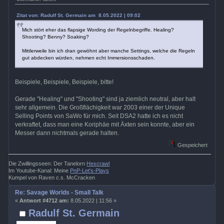
Zitat von: Radulf St. Germain am 8.05.2022 | 09:02
Mich stört eher das flapsige Wording der Regelnbegriffe. Healing?
Shooting? Benny? Soaking?
Mittlerweile bin ich dran gewöhnt aber manche Settings, welche die Regeln
gut abdecken würden, nehmen echt Immersionsschaden.
Beispiele, Beispiele, Beispiele, bitte!
Gerade "Healing" und "Shooting" sind ja ziemlich neutral, aber halt
sehr allgemein. Die Großflächigkeit war 2003 einer der Unique
Selling Points von SaWo für mich. Seit DSA2 hatte ich es nicht
verkraftet, dass man eine Koriphäe mit Äxten sein konnte, aber ein
Messer dann nichtmals gerade halten.
Gespeichert
Die Zwillingsseen: Der Tanelorn
Hexcrawl
Im Youtube-Kanal: Meine
PnP-Let's-Plays
Kumpel von Raven c.s. McCracken
Re: Savage Worlds - Small Talk
«
Antwort #4712 am:
8.05.2022 | 11:56 »
Radulf St. Germain