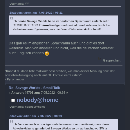
Username: YY
Zitat von: tartex am 7.05.2022 | 09:11
Ich denke Savage Worlds hatte im deutschen Sprachraum einfach sehr
RECHTHABERISCHE
Fans
Prediger und deshalb sind viele empfindlicher
als bei anderen Systemen, was die Foren-Diskussionskultur betrifft.
Das gab es im englischen Sprachraum auch und gibt es dort
weiterhin. Also von anderen und nicht, weil die deutschen Vertreter
auch Englisch können
Gespeichert
"Kannst du dann bitte mal kurz beschreiben, wie man deiner Meinung bzw. der
offiziellen Auslegung nach laut GE korrekt verdurstet?"
- Pyromancer
Re: Savage Worlds - Small Talk
«
Antwort #4703 am:
7.05.2022 | 09:36 »
nobody@home
Username: nobody@home
Zitat von: aikar am 7.05.2022 | 08:59
Ich finde es auch schon irgendwie interessant und amüsant, dass diese
Abwehr-Haltung gerade bei Savage Worlds so oft auftaucht, wo SW ja