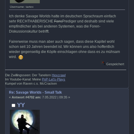
Username: tartex
Ich denke Savage Worlds hatte im deutschen Sprachraum einfach
sehr RECHTHABERISCHE
Fans
Prediger und deshalb sind viele
empfindlicher als bei anderen Systemen, was die Foren-
Diskussionskultur betrifft.
Fairerweise muss man aber auch sagen, dass diese Kapitel wohl
schon seit 10 Jahren beendet ist. Wir können uns also hoffentlich
wieder gegenseitig die Köpfe einschlagen ohne dass es zu mühsam
wird.
Gespeichert
Die Zwillingsseen: Der Tanelorn
Hexcrawl
Im Youtube-Kanal: Meine
PnP-Let's-Plays
Kumpel von Raven c.s. McCracken
Re: Savage Worlds - Small Talk
«
Antwort #4702 am:
7.05.2022 | 09:35 »
YY