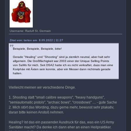
Username: Radulf St. Germain
Zitat von: tartex am 8.05.2022 | 11:27
Beispiele, Beispiele, Beispiele, bitte!
Gerade "Healing" und "Shooting" sind ja ziemlich neutral, aber halt sehr
allgemein. Die Großflächigkeit war 2003 einer der Unique Selling Points
von SaWo für mich. Seit DSA2 hatte ich es nicht verkraftet, dass man eine
Koriphäe mit Äxten sein konnte, aber ein Messer dann nichtmals gerade
halten.
Vielleicht meinen wir verschiedene Dinge.
1. Shooting statt "small calibre weapons", "heavy handguns",
"semiautomatic pistols", "archaic bows", "crossbows" .... - gute Sache
2. Mich stört das Wording, dazu gerne mehr, bewusst sehr plakativ,
daran bitte keinen Anstoß nehmen.
Healing? Ist das ein passender Ausdruck für das, was ein US Army
Sanitäter macht? Da denke ich dann eher an einen Heilpraktiker.