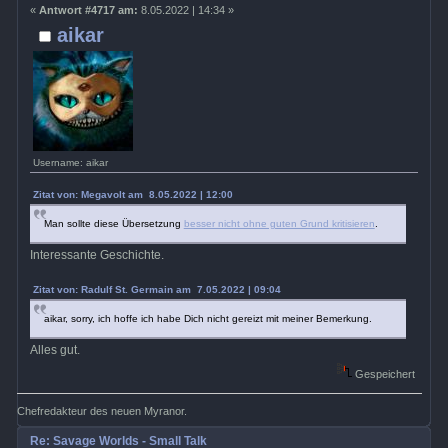
«
Antwort #4717 am:
8.05.2022 | 14:34 »
aikar
Username: aikar
Zitat von: Megavolt am 8.05.2022 | 12:00
Man sollte diese Übersetzung
besser nicht ohne guten Grund kritisieren
.
Interessante Geschichte.
Zitat von: Radulf St. Germain am 7.05.2022 | 09:04
aikar, sorry, ich hoffe ich habe Dich nicht gereizt mit meiner Bemerkung.
Alles gut.
Gespeichert
Chefredakteur des neuen Myranor.
Re: Savage Worlds - Small Talk