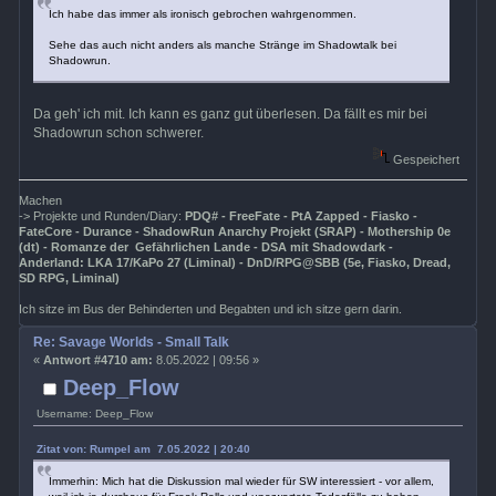
Ich habe das immer als ironisch gebrochen wahrgenommen.
Sehe das auch nicht anders als manche Stränge im Shadowtalk bei
Shadowrun.
Da geh' ich mit. Ich kann es ganz gut überlesen. Da fällt es mir bei
Shadowrun schon schwerer.
Gespeichert
Machen
-> Projekte und Runden/Diary:
PDQ# - FreeFate - PtA Zapped - Fiasko -
FateCore - Durance - ShadowRun Anarchy Projekt (SRAP) - Mothership 0e
(dt) - Romanze der Gefährlichen Lande - DSA mit Shadowdark -
Anderland: LKA 17/KaPo 27 (Liminal) - DnD/RPG@SBB (5e, Fiasko, Dread,
SD RPG, Liminal)
Ich sitze im Bus der Behinderten und Begabten und ich sitze gern darin.
Re: Savage Worlds - Small Talk
«
Antwort #4710 am:
8.05.2022 | 09:56 »
Deep_Flow
Username: Deep_Flow
Zitat von: Rumpel am 7.05.2022 | 20:40
Immerhin: Mich hat die Diskussion mal wieder für SW interessiert - vor allem,