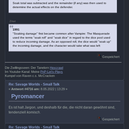
Soak total was subtracted and the remainder (if any) was then used to
determine the actual effects on the defender.
Zitat
1991
"Soaking damage" first became common after Vampire: The Masquerade
used the terms "soak roll" and "soak dice" in regard to the dice pool used
to reduce incoming damage. As an opposed roll, the dice would "soak up"
the incoming damage, and the character would take what was left
Gespeichert
Die Zwillingsseen: Der Tanelorn
Hexcrawl
Im Youtube-Kanal: Meine
PnP-Let's-Plays
Kumpel von Raven c.s. McCracken
Re: Savage Worlds - Small Talk
«
Antwort #4716 am:
8.05.2022 | 13:29 »
Pyromancer
Es ist halt
Jargon
, und deshalb für die, die nicht daran gewöhnt sind,
tendenziell
komisch
.
Gespeichert
Re: Savage Worlds - Small Talk