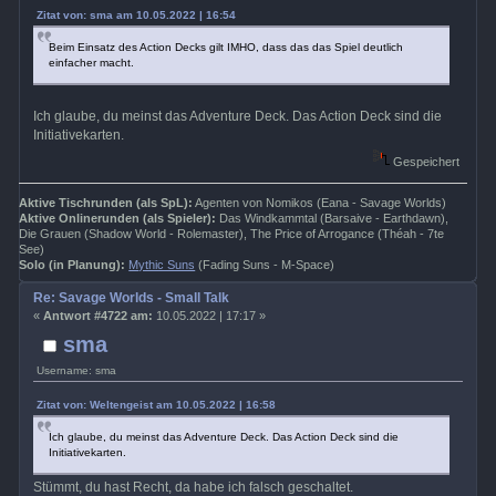
Zitat von: sma am 10.05.2022 | 16:54
Beim Einsatz des Action Decks gilt IMHO, dass das das Spiel deutlich
einfacher macht.
Ich glaube, du meinst das Adventure Deck. Das Action Deck sind die
Initiativekarten.
Gespeichert
Aktive Tischrunden (als SpL):
Agenten von Nomikos (Eana - Savage Worlds)
Aktive Onlinerunden (als Spieler):
Das Windkammtal (Barsaive - Earthdawn),
Die Grauen (Shadow World - Rolemaster), The Price of Arrogance (Théah - 7te
See)
Solo (in Planung):
Mythic Suns
(Fading Suns - M-Space)
Re: Savage Worlds - Small Talk
«
Antwort #4722 am:
10.05.2022 | 17:17 »
sma
Username: sma
Zitat von: Weltengeist am 10.05.2022 | 16:58
Ich glaube, du meinst das Adventure Deck. Das Action Deck sind die
Initiativekarten.
Stümmt, du hast Recht, da habe ich falsch geschaltet.