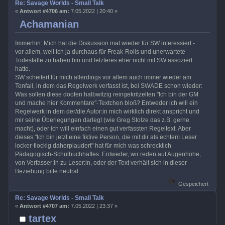
Re: Savage Worlds - Small Talk
«
Antwort #4706 am:
7.05.2022 | 20:40 »
Achamanian
Immerhin: Mich hat die Diskussion mal wieder für SW interessiert -
vor allem, weil ich ja durchaus für Freak-Rolls und unerwartete
Todesfälle zu haben bin und letzteres eher nicht mit SW assoziert
hatte.
SW scheitert für mich allerdings vor allem auch immer wieder am
Tonfall, in dem das Regelwerk verfasst ist, bei SWADE schon wieder:
Was sollen diese doofen halbwitzig reingekritzelten "Ich bin der GM
und mache hier Kommentare"-Textchen bloß? Entweder ich will ein
Regelwerk in dem der/die Autor:in mich wirklich direkt anspricht und
mir seine Überlegungen darlegt (wie Greg Stolze das z.B. gerne
macht), oder ich will einfach einen gut verfassten Regeltext. Aber
dieses "Ich bin jetzt eine fiktive Person, die mit dir als echtem Leser
locker-flockig daherplaudert" hat für mich was schrecklich
Pädagogisch-Schulbuchhaftes. Entweder, wir reden auf Augenhöhe,
von Verfasser:in zu Leser:in, oder der Text verhält sich in dieser
Beziehung bitte neutral.
Gespeichert
Re: Savage Worlds - Small Talk
«
Antwort #4707 am:
7.05.2022 | 23:37 »
tartex