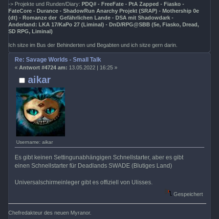
-> Projekte und Runden/Diary:
PDQ# - FreeFate - PtA Zapped - Fiasko -
FateCore - Durance - ShadowRun Anarchy Projekt (SRAP) - Mothership 0e
(dt) - Romanze der Gefährlichen Lande - DSA mit Shadowdark -
Anderland: LKA 17/KaPo 27 (Liminal) - DnD/RPG@SBB (5e, Fiasko, Dread,
SD RPG, Liminal)
Ich sitze im Bus der Behinderten und Begabten und ich sitze gern darin.
Re: Savage Worlds - Small Talk
«
Antwort #4724 am:
13.05.2022 | 16:25 »
aikar
Username: aikar
Es gibt keinen Settingunabhängigen Schnellstarter, aber es gibt
einen Schnellstarter für Deadlands SWADE (Blutiges Land)
Universalschirmeinleger gibt es offiziell von Ulisses.
Gespeichert
Chefredakteur des neuen Myranor.