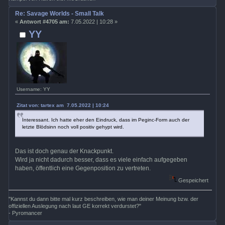
Re: Savage Worlds - Small Talk
«
Antwort #4705 am:
7.05.2022 | 10:28 »
YY
Username: YY
Zitat von: tartex am 7.05.2022 | 10:24
Interessant. Ich hatte eher den Eindruck, dass im Peginc-Form auch der
letzte Blödsinn noch voll positiv gehypt wird.
Das ist doch genau der Knackpunkt.
Wird ja nicht dadurch besser, dass es viele einfach aufgegeben
haben, öffentlich eine Gegenposition zu vertreten.
Gespeichert
"Kannst du dann bitte mal kurz beschreiben, wie man deiner Meinung bzw. der
offiziellen Auslegung nach laut GE korrekt verdurstet?"
- Pyromancer