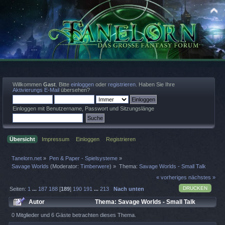
Willkommen
Gast
. Bitte
einloggen
oder
registrieren
. Haben Sie Ihre
Aktivierungs E-Mail
übersehen?
Einloggen mit Benutzername, Passwort und Sitzungslänge
Übersicht
Impressum
Einloggen
Registrieren
Tanelorn.net
»
Pen & Paper - Spielsysteme
»
Savage Worlds
(Moderator:
Timberwere
) »
Thema:
Savage Worlds - Small Talk
« vorheriges
nächstes »
DRUCKEN
Seiten:
1
...
187
188
[
189
]
190
191
...
213
Nach unten
Autor
Thema: Savage Worlds - Small Talk
(Gelesen 913284 mal)
0 Mitglieder und 6 Gäste betrachten dieses Thema.