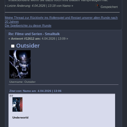
insbesondere wenn sie dazu noch ihre blauen Vampiraugen hat.
«
Letzte Änderung: 4.04.2026 | 13:18 von Namo
»
Gespeichert
Meine Thread zur Rückkehr ins Rollenspiel und Restart unserer alten Runde nach
20 Jahren
Die Spielberichte zu dieser Runde
Re: Filme und Serien - Smalltalk
«
Antwort #12612 am:
4.04.2026 | 13:09 »
Outsider
Username: Outsider
Zitat von: Namo am 4.04.2026 | 13:06
Underworld