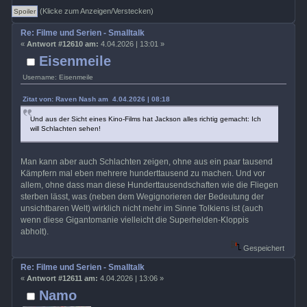
(Klicke zum Anzeigen/Verstecken)
Re: Filme und Serien - Smalltalk
«
Antwort #12610 am:
4.04.2026 | 13:01 »
Eisenmeile
Username: Eisenmeile
Zitat von: Raven Nash am 4.04.2026 | 08:18
Und aus der Sicht eines Kino-Films hat Jackson alles richtig gemacht: Ich
will Schlachten sehen!
Man kann aber auch Schlachten zeigen, ohne aus ein paar tausend
Kämpfern mal eben mehrere hunderttausend zu machen. Und vor
allem, ohne dass man diese Hunderttausendschaften wie die Fliegen
sterben lässt, was (neben dem Wegignorieren der Bedeutung der
unsichtbaren Welt) wirklich nicht mehr im Sinne Tolkiens ist (auch
wenn diese Gigantomanie vielleicht die Superhelden-Kloppis
abholt).
Gespeichert
Re: Filme und Serien - Smalltalk
«
Antwort #12611 am:
4.04.2026 | 13:06 »
Namo