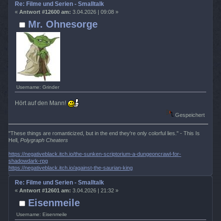
Re: Filme und Serien - Smalltalk
«
Antwort #12600 am:
3.04.2026 | 09:08 »
Mr. Ohnesorge
Username: Grinder
Hört auf den Mann!
Gespeichert
"These things are romanticized, but in the end they're only colorful lies." - This Is
Hell,
Polygraph Cheaters
https://negativeblack.itch.io/the-sunken-scriptorium-a-dungeoncrawl-for-
shadowdark-rpg
https://negativeblack.itch.io/against-the-saurian-king
Re: Filme und Serien - Smalltalk
«
Antwort #12601 am:
3.04.2026 | 21:32 »
Eisenmeile
Username: Eisenmeile