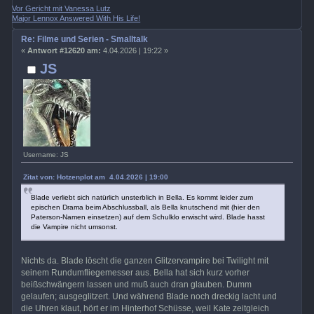
Vor Gericht mit Vanessa Lutz
Major Lennox Answered With His Life!
Re: Filme und Serien - Smalltalk
«
Antwort #12620 am:
4.04.2026 | 19:22 »
JS
Username: JS
Zitat von: Hotzenplot am 4.04.2026 | 19:00
Blade verliebt sich natürlich unsterblich in Bella. Es kommt leider zum
epischen Drama beim Abschlussball, als Bella knutschend mit (hier den
Paterson-Namen einsetzen) auf dem Schulklo erwischt wird. Blade hasst
die Vampire nicht umsonst.
Nichts da. Blade löscht die ganzen Glitzervampire bei Twilight mit
seinem Rundumfliegemesser aus. Bella hat sich kurz vorher
beißschwängern lassen und muß auch dran glauben. Dumm
gelaufen; ausgeglitzert. Und während Blade noch dreckig lacht und
die Uhren klaut, hört er im Hinterhof Schüsse, weil Kate zeitgleich