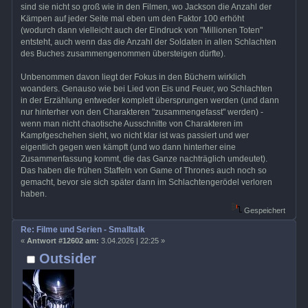
sind sie nicht so groß wie in den Filmen, wo Jackson die Anzahl der
Kämpen auf jeder Seite mal eben um den Faktor 100 erhöht
(wodurch dann vielleicht auch der Eindruck von "Millionen Toten"
entsteht, auch wenn das die Anzahl der Soldaten in allen Schlachten
des Buches zusammengenommen übersteigen dürfte).
Unbenommen davon liegt der Fokus in den Büchern wirklich
woanders. Genauso wie bei Lied von Eis und Feuer, wo Schlachten
in der Erzählung entweder komplett übersprungen werden (und dann
nur hinterher von den Charakteren "zusammengefasst" werden) -
wenn man nicht chaotische Ausschnitte von Charakteren im
Kampfgeschehen sieht, wo nicht klar ist was passiert und wer
eigentlich gegen wen kämpft (und wo dann hinterher eine
Zusammenfassung kommt, die das Ganze nachträglich umdeutet).
Das haben die frühen Staffeln von Game of Thrones auch noch so
gemacht, bevor sie sich später dann im Schlachtengerödel verloren
haben.
Gespeichert
Re: Filme und Serien - Smalltalk
«
Antwort #12602 am:
3.04.2026 | 22:25 »
Outsider