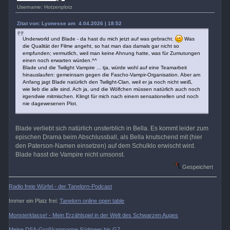
Username: Hotzenplotz
Zitat von: Lyonesse am 4.04.2026 | 18:52
Underworld und Blade - da hast du mich jetzt auf was gebracht.
Was
die Qualität der Filme angeht, so hat man das damals gar nicht so
empfunden; vermutlich, weil man keine Ahnung hatte, was für Zumutungen
einen noch erwarten würden.^^
Blade und die Twilight Vampire ... tja, würde wohl auf eine Teamarbeit
hinauslaufen: gemeinsam gegen die Fascho-Vampir-Organisation. Aber am
Anfang jagt Blade natürlich den Twilight-Clan, weil er ja noch nicht weiß,
wie lieb die alle sind. Ach ja, und die Wölfchen müssen natürlich auch noch
irgendwie mitmischen. Klingt für mich nach einem sensationellen und noch
nie dagewesenen Plot.
Blade verliebt sich natürlich unsterblich in Bella. Es kommt leider zum
epischen Drama beim Abschlussball, als Bella knutschend mit (hier
den Paterson-Namen einsetzen) auf dem Schulklo erwischt wird.
Blade hasst die Vampire nicht umsonst.
Gespeichert
Radio freie Würfel - der Tanelorn-Podcast
Immer ein Platz frei:
Tanelorn online open table
Monsterklasse! - Mein Erzählspiel in der Welt des Schwarzen Auges
Meine DSA-Großkampagne Südmeer bis G7