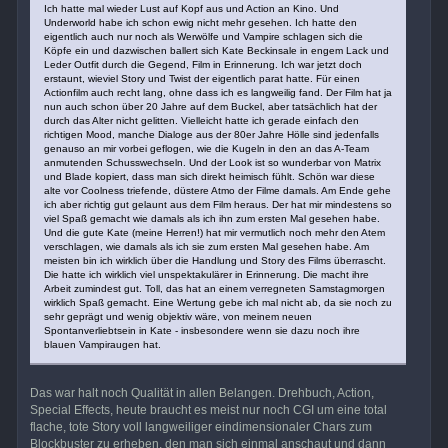
Ich hatte mal wieder Lust auf Kopf aus und Action an Kino. Und
Underworld habe ich schon ewig nicht mehr gesehen. Ich hatte den
eigentlich auch nur noch als Werwölfe und Vampire schlagen sich die
Köpfe ein und dazwischen ballert sich Kate Beckinsale in engem Lack und
Leder Outfit durch die Gegend, Film in Erinnerung. Ich war jetzt doch
erstaunt, wieviel Story und Twist der eigentlich parat hatte. Für einen
Actionfilm auch recht lang, ohne dass ich es langweilig fand. Der Film hat ja
nun auch schon über 20 Jahre auf dem Buckel, aber tatsächlich hat der
durch das Alter nicht gelitten. Vielleicht hatte ich gerade einfach den
richtigen Mood, manche Dialoge aus der 80er Jahre Hölle sind jedenfalls
genauso an mir vorbei geflogen, wie die Kugeln in den an das A-Team
anmutenden Schusswechseln. Und der Look ist so wunderbar von Matrix
und Blade kopiert, dass man sich direkt heimisch fühlt. Schön war diese
alte vor Coolness triefende, düstere Atmo der Filme damals. Am Ende gehe
ich aber richtig gut gelaunt aus dem Film heraus. Der hat mir mindestens so
viel Spaß gemacht wie damals als ich ihn zum ersten Mal gesehen habe.
Und die gute Kate (meine Herren!) hat mir vermutlich noch mehr den Atem
verschlagen, wie damals als ich sie zum ersten Mal gesehen habe. Am
meisten bin ich wirklich über die Handlung und Story des Films überrascht.
Die hatte ich wirklich viel unspektakulärer in Erinnerung. Die macht ihre
Arbeit zumindest gut. Toll, das hat an einem verregneten Samstagmorgen
wirklich Spaß gemacht. Eine Wertung gebe ich mal nicht ab, da sie noch zu
sehr geprägt und wenig objektiv wäre, von meinem neuen
Spontanverliebtsein in Kate - insbesondere wenn sie dazu noch ihre
blauen Vampiraugen hat.
Das war halt noch Qualität in allen Belangen. Drehbuch, Action,
Special Effects, heute braucht es meist nur noch CGI um eine total
flache, tote Story voll langweiliger eindimensionaler Chars zum
Blockbuster zu erheben, den man sich einmal anschaut und dann