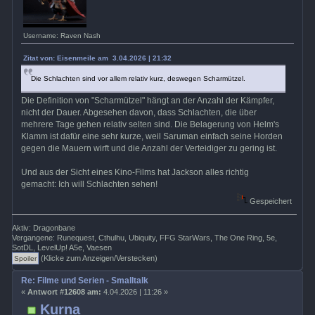
Username: Raven Nash
Zitat von: Eisenmeile am 3.04.2026 | 21:32
Die Schlachten sind vor allem relativ kurz, deswegen Scharmützel.
Die Definition von "Scharmützel" hängt an der Anzahl der Kämpfer,
nicht der Dauer. Abgesehen davon, dass Schlachten, die über
mehrere Tage gehen relativ selten sind. Die Belagerung von Helm's
Klamm ist dafür eine sehr kurze, weil Saruman einfach seine Horden
gegen die Mauern wirft und die Anzahl der Verteidiger zu gering ist.
Und aus der Sicht eines Kino-Films hat Jackson alles richtig
gemacht: Ich will Schlachten sehen!
Gespeichert
Aktiv: Dragonbane
Vergangene: Runequest, Cthulhu, Ubiquity, FFG StarWars, The One Ring, 5e,
SotDL, LevelUp! A5e, Vaesen
(Klicke zum Anzeigen/Verstecken)
Re: Filme und Serien - Smalltalk
«
Antwort #12608 am:
4.04.2026 | 11:26 »
Kurna