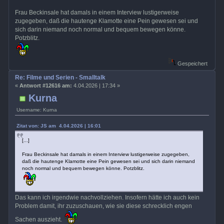
Frau Beckinsale hat damals in einem Interview lustigerweise
zugegeben, daß die hautenge Klamotte eine Pein gewesen sei und
sich darin niemand noch normal und bequem bewegen könne.
Potzblitz.
Gespeichert
Re: Filme und Serien - Smalltalk
«
Antwort #12616 am:
4.04.2026 | 17:34 »
Kurna
Username: Kurna
Zitat von: JS am 4.04.2026 | 16:01
[...]
Frau Beckinsale hat damals in einem Interview lustigerweise zugegeben,
daß die hautenge Klamotte eine Pein gewesen sei und sich darin niemand
noch normal und bequem bewegen könne. Potzblitz.
Das kann ich irgendwie nachvollziehen. Insofern hätte ich auch kein
Problem damit, ihr zuzuschauen, wie sie diese schrecklich engen
Sachen auszieht.