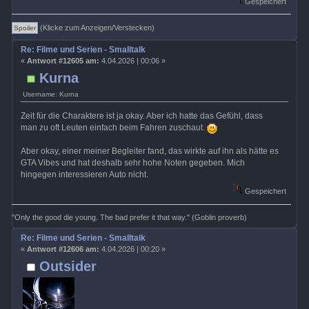
Gespeichert
(Klicke zum Anzeigen/Verstecken)
Re: Filme und Serien - Smalltalk
«
Antwort #12605 am:
4.04.2026 | 00:06 »
Kurna
Username: Kurna
Zeit für die Charaktere ist ja okay. Aber ich hatte das Gefühl, dass
man zu oft Leuten einfach beim Fahren zuschaut.
Aber okay, einer meiner Begleiter fand, das wirkte auf ihn als hätte es
GTA Vibes und hat deshalb sehr hohe Noten gegeben. Mich
hingegen interessieren Auto nicht.
Gespeichert
"Only the good die young. The bad prefer it that way." (Goblin proverb)
Re: Filme und Serien - Smalltalk
«
Antwort #12606 am:
4.04.2026 | 00:20 »
Outsider