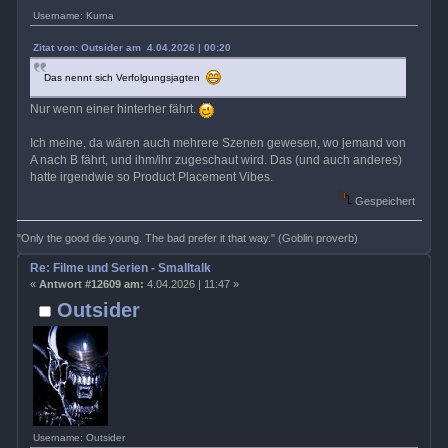
Username: Kurna
Zitat von: Outsider am 4.04.2026 | 00:20
Das nennt sich Verfolgungsjagten
Nur wenn einer hinterher fährt.
Ich meine, da wären auch mehrere Szenen gewesen, wo jemand von
A nach B fährt, und ihm/ihr zugeschaut wird. Das (und auch anderes)
hatte irgendwie so Product Placement Vibes.
Gespeichert
"Only the good die young. The bad prefer it that way." (Goblin proverb)
Re: Filme und Serien - Smalltalk
«
Antwort #12609 am:
4.04.2026 | 11:47 »
Outsider
Username: Outsider