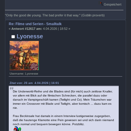
Gespeichert
"Only the good die young. The bad prefer it that way." (Goblin proverb)
Re: Filme und Serien - Smalltalk
«
Antwort #12617 am:
4.04.2026 | 18:52 »
Lyonesse
Username: Lyonesse
Zitat von: JS am 4.04.2026 | 16:01
Die Underworld-Reihe und die Blades sind (für mich) auch zeitlose Knaller,
vor allem mit Blick auf die filmischen Schrecken, die parallel dazu oder
danach im Vampirgeschäft kamen (Twilight und Co). Mein Träumchen war
immer ein Crossover mit Blade und Twilight, aber komisch ... dazu kam es
nie.
Frau Beckinsale hat damals in einem Interview lustigerweise zugegeben,
daß die hautenge Klamotte eine Pein gewesen sei und sich darin niemand
noch normal und bequem bewegen könne. Potzblitz.