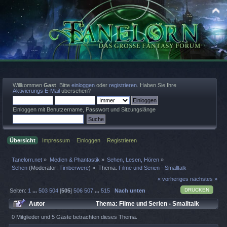
Willkommen
Gast
. Bitte
einloggen
oder
registrieren
. Haben Sie Ihre
Aktivierungs E-Mail
übersehen?
Einloggen mit Benutzername, Passwort und Sitzungslänge
Übersicht
Impressum
Einloggen
Registrieren
Tanelorn.net
»
Medien & Phantastik
»
Sehen, Lesen, Hören
»
Sehen
(Moderator:
Timberwere
) »
Thema:
Filme und Serien - Smalltalk
« vorheriges
nächstes »
DRUCKEN
Seiten:
1
...
503
504
[
505
]
506
507
...
515
Nach unten
Autor
Thema: Filme und Serien - Smalltalk
(Gelesen 1618309 mal)
0 Mitglieder und 5 Gäste betrachten dieses Thema.