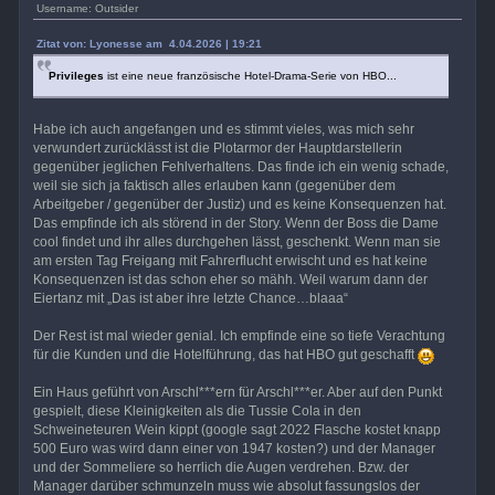
Username: Outsider
Zitat von: Lyonesse am 4.04.2026 | 19:21
Privileges
ist eine neue französische Hotel-Drama-Serie von HBO...
Habe ich auch angefangen und es stimmt vieles, was mich sehr
verwundert zurücklässt ist die Plotarmor der Hauptdarstellerin
gegenüber jeglichen Fehlverhaltens. Das finde ich ein wenig schade,
weil sie sich ja faktisch alles erlauben kann (gegenüber dem
Arbeitgeber / gegenüber der Justiz) und es keine Konsequenzen hat.
Das empfinde ich als störend in der Story. Wenn der Boss die Dame
cool findet und ihr alles durchgehen lässt, geschenkt. Wenn man sie
am ersten Tag Freigang mit Fahrerflucht erwischt und es hat keine
Konsequenzen ist das schon eher so mähh. Weil warum dann der
Eiertanz mit „Das ist aber ihre letzte Chance…blaaa“
Der Rest ist mal wieder genial. Ich empfinde eine so tiefe Verachtung
für die Kunden und die Hotelführung, das hat HBO gut geschafft
Ein Haus geführt von Arschl***ern für Arschl***er. Aber auf den Punkt
gespielt, diese Kleinigkeiten als die Tussie Cola in den
Schweineteuren Wein kippt (google sagt 2022 Flasche kostet knapp
500 Euro was wird dann einer von 1947 kosten?) und der Manager
und der Sommeliere so herrlich die Augen verdrehen. Bzw. der
Manager darüber schmunzeln muss wie absolut fassungslos der