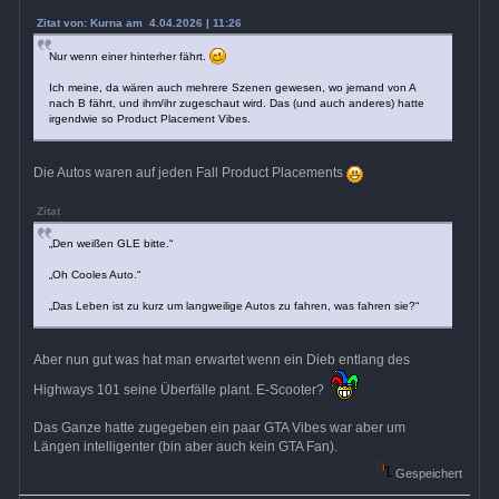
Zitat von: Kurna am 4.04.2026 | 11:26
Nur wenn einer hinterher fährt.
Ich meine, da wären auch mehrere Szenen gewesen, wo jemand von A
nach B fährt, und ihm/ihr zugeschaut wird. Das (und auch anderes) hatte
irgendwie so Product Placement Vibes.
Die Autos waren auf jeden Fall Product Placements
Zitat
„Den weißen GLE bitte.“
„Oh Cooles Auto.“
„Das Leben ist zu kurz um langweilige Autos zu fahren, was fahren sie?“
Aber nun gut was hat man erwartet wenn ein Dieb entlang des
Highways 101 seine Überfälle plant. E-Scooter?
Das Ganze hatte zugegeben ein paar GTA Vibes war aber um
Längen intelligenter (bin aber auch kein GTA Fan).
Gespeichert