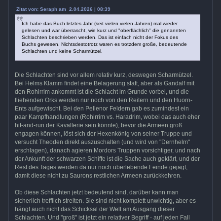
Zitat von: Seraph am 2.04.2026 | 08:39
Ich habe das Buch letztes Jahr (seit vielen vielen Jahren) mal wieder
gelesen und war überrascht, wie kurz und "oberflächlich" die genannten
Schlachten beschrieben werden. Das ist einfach nicht der Fokus des
Buchs gewesen. Nichtsdestotrotz waren es trotzdem große, bedeutende
Schlachten und keine Scharmützel.
Die Schlachten sind vor allem relativ kurz, deswegen Scharmützel.
Bei Helms Klamm findet eine Belagerung statt, aber als Gandalf mit
den Rohirrim ankommt ist die Schlacht im Grunde vorbei, und die
fliehenden Orks werden nur noch von den Reitern und den Huorn-
Ents aufgewischt. Bei den Pellenor Feldern gab es zumindest ein
paar Kampfhandlungen (Rohirrim vs. Haradrim, wobei das auch eher
hit-and-run der Kavallerie sein könnte), bevor die Armeen groß
engagen können, löst sich der Hexenkönig von seiner Truppe und
versucht Theoden direkt auszuschalten (und wird von "Dernhelm"
erschlagen), danach agieren Mordors Truppen vorsichtiger, und nach
der Ankunft der schwarzen Schiffe ist die Sache auch geklärt, und der
Rest des Tages werden da nur noch überlebende Feinde gejagt,
damit diese nicht zu Saurons restlichen Armeen zurückkehren.
Ob diese Schlachten jetzt bedeutend sind, darüber kann man
sicherlich trefflich streiten. Sie sind nicht komplett unwichtig, aber es
hängt auch nicht das Schicksal der Welt am Ausgang dieser
Schlachten. Und "groß" ist jetzt ein relativer Begriff - auf jeden Fall