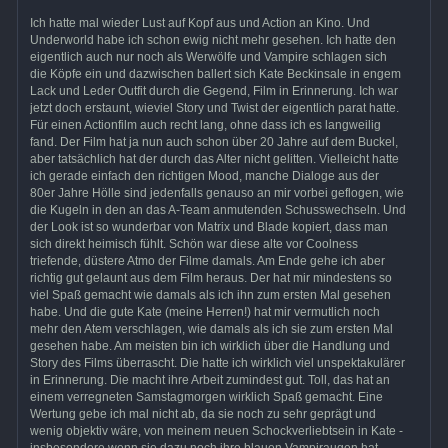
Ich hatte mal wieder Lust auf Kopf aus und Action an Kino. Und
Underworld habe ich schon ewig nicht mehr gesehen. Ich hatte den
eigentlich auch nur noch als Werwölfe und Vampire schlagen sich
die Köpfe ein und dazwischen ballert sich Kate Beckinsale in engem
Lack und Leder Outfit durch die Gegend, Film in Erinnerung. Ich war
jetzt doch erstaunt, wieviel Story und Twist der eigentlich parat hatte.
Für einen Actionfilm auch recht lang, ohne dass ich es langweilig
fand. Der Film hat ja nun auch schon über 20 Jahre auf dem Buckel,
aber tatsächlich hat der durch das Alter nicht gelitten. Vielleicht hatte
ich gerade einfach den richtigen Mood, manche Dialoge aus der
80er Jahre Hölle sind jedenfalls genauso an mir vorbei geflogen, wie
die Kugeln in den an das A-Team anmutenden Schusswechseln. Und
der Look ist so wunderbar von Matrix und Blade kopiert, dass man
sich direkt heimisch fühlt. Schön war diese alte vor Coolness
triefende, düstere Atmo der Filme damals. Am Ende gehe ich aber
richtig gut gelaunt aus dem Film heraus. Der hat mir mindestens so
viel Spaß gemacht wie damals als ich ihn zum ersten Mal gesehen
habe. Und die gute Kate (meine Herren!) hat mir vermutlich noch
mehr den Atem verschlagen, wie damals als ich sie zum ersten Mal
gesehen habe. Am meisten bin ich wirklich über die Handlung und
Story des Films überrascht. Die hatte ich wirklich viel unspektakulärer
in Erinnerung. Die macht ihre Arbeit zumindest gut. Toll, das hat an
einem verregneten Samstagmorgen wirklich Spaß gemacht. Eine
Wertung gebe ich mal nicht ab, da sie noch zu sehr geprägt und
wenig objektiv wäre, von meinem neuen Schockverliebtsein in Kate -