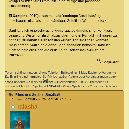
völliger Verzicht auf Filmmusik - eine mutige und passende
Entscheidung.
El Campino
(2019) muss man als überlange Abschlussfolge
anschauen, nicht als eigenständigen Spielfilm. War dann okay.
Saul fand ich eine schwache Figur, laut, aufdringlich, nur Funktion:
Jesse und Walter juristisch abzusichern und in Kontakt mit Figuren zu
bringen, zu denen sie ansonsten keinen Kontakt finden könnten.
Dass gerade Saul eine eigene Serie spendiert bekommt, fand ich
nicht so attraktiv. Doch die erste Folge
Better Call Saul
zeigte
Potenzial.
Gespeichert
Forum schöner nutzen: Links, Tabellen, Bulletpoints, Bilder, Suchen // Verdeckte
SL-Eingriffe sind normales SL-Privileg, außer Regeln oder Vereinbarungen sagen
etwas anderes // So ticken
nys // Drachenfieber: Ein 3.5-Abenteuer für
vorbereitet-flexiblen Spielstil // ESKALATION als Spielsystem // Zeitreise-Anleitung
Re: Filme und Serien - Smalltalk
«
Antwort #12656 am:
25.04.2026 | 01:43 »
Talasha