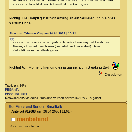
in einer Endlosschleife an Selbstmitleid und Unfähigkeit.
Richtig. Die Hauptfigur ist von Anfang an ein Verlierer und bleibt es
bis zum Ende.
Zitat von: Crimson King am 26.04.2026 | 10:23
meines Erachtens ein riesengroßes Desaster. Handlung nicht vorhanden,
Message komplett beschissen (vermutlich nicht intendiert). Beim
Zielpublikum kam er allerdings an.
Richtig! Ach Moment, hier ging es ja gar nicht um Breaking Bad.
Gespeichert
Tactician: 96%
PESA hilft
!
PESA diskutiert
.
Desweiteren: Alle deine Probleme wurden bereits in AD&D 1e gelöst.
Re: Filme und Serien - Smalltalk
«
Antwort #12668 am:
26.04.2026 | 11:01 »
manbehind
Username: manbehind