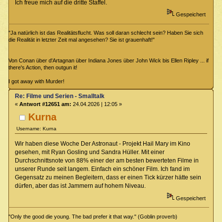
Ich freue mich auf die dritte Staffel.
Gespeichert
"Ja natürlich ist das Realitätsflucht. Was soll daran schlecht sein? Haben Sie sich
die Realität in letzter Zeit mal angesehen? Sie ist grauenhaft!"
Von Conan über d'Artagnan über Indiana Jones über John Wick bis Ellen Ripley ... if
there's Action, then outgun it!
I got away with Murder!
Re: Filme und Serien - Smalltalk
«
Antwort #12651 am:
24.04.2026 | 12:05 »
Kurna
Username: Kurna
Wir haben diese Woche Der Astronaut - Projekt Hail Mary im Kino
gesehen, mit Ryan Gosling und Sandra Hüller. Mit einer
Durchschnittsnote von 88% einer der am besten bewerteten Filme in
unserer Runde seit langem. Einfach ein schöner Film. Ich fand im
Gegensatz zu meinen Begleitern, dass er einen Tick kürzer hätte sein
dürfen, aber das ist Jammern auf hohem Niveau.
Gespeichert
"Only the good die young. The bad prefer it that way." (Goblin proverb)