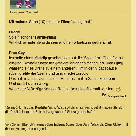
Username: Sashael
Mit meinem Sohn (19) ein paar Filme "nachgeholt".
Dredd
So ein schöner Familienfilm!
Wirklich schade, dass da niemand ne Fortsetzung gedreht hat.
Free Guy
Ich hatte einen Miniclip gesehen, der auf die "Szene" mit Chris Evans
einging. Reynolds hatte ihn getextet, ob er das macht und Evans ging
während eines Drehs zu einem anderen Film in der Mittagspause
rüber, drehte die Szene und ging wieder zurück.
Das hat mich motiviert, mir den Film nochmal in Gänze zu geben.
Und der ist schon witzig.
Wobei die AI Bezüge von der Realität komplett überholt wurden.
Gespeichert
"Ja natürlich ist das Realitätsflucht. Was soll daran schlecht sein? Haben Sie sich
die Realität in letzter Zeit mal angesehen? Sie ist grauenhaft!"
Von Conan über d'Artagnan über Indiana Jones über John Wick bis Ellen Ripley ... if
there's Action, then outgun it!