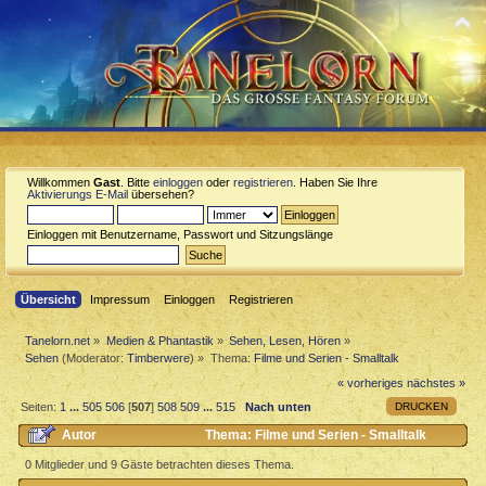
Willkommen
Gast
. Bitte
einloggen
oder
registrieren
. Haben Sie Ihre
Aktivierungs E-Mail
übersehen?
Einloggen mit Benutzername, Passwort und Sitzungslänge
Übersicht
Impressum
Einloggen
Registrieren
Tanelorn.net
»
Medien & Phantastik
»
Sehen, Lesen, Hören
»
Sehen
(Moderator:
Timberwere
) »
Thema:
Filme und Serien - Smalltalk
« vorheriges
nächstes »
DRUCKEN
Seiten:
1
...
505
506
[
507
]
508
509
...
515
Nach unten
Autor
Thema: Filme und Serien - Smalltalk
(Gelesen 1618698 mal)
0 Mitglieder und 9 Gäste betrachten dieses Thema.