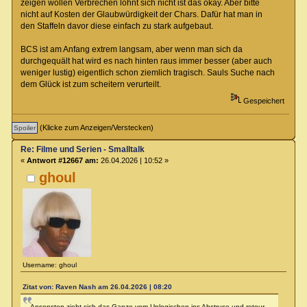
zeigen wollen Verbrechen lohnt sich nicht ist das okay. Aber bitte
nicht auf Kosten der Glaubwürdigkeit der Chars. Dafür hat man in
den Staffeln davor diese einfach zu stark aufgebaut.
BCS ist am Anfang extrem langsam, aber wenn man sich da
durchgequält hat wird es nach hinten raus immer besser (aber auch
weniger lustig) eigentlich schon ziemlich tragisch. Sauls Suche nach
dem Glück ist zum scheitern verurteilt.
Gespeichert
(Klicke zum Anzeigen/Verstecken)
Re: Filme und Serien - Smalltalk
«
Antwort #12667 am:
26.04.2026 | 10:52 »
ghoul
Username: ghoul
Zitat von: Raven Nash am 26.04.2026 | 08:20
Ansonsten zieht sich das Ganze vom Unlogischen ins Abstruse und retour,