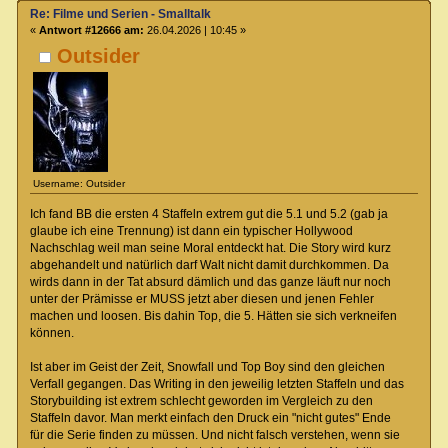
Re: Filme und Serien - Smalltalk
«
Antwort #12666 am:
26.04.2026 | 10:45 »
Outsider
Username: Outsider
Ich fand BB die ersten 4 Staffeln extrem gut die 5.1 und 5.2 (gab ja
glaube ich eine Trennung) ist dann ein typischer Hollywood
Nachschlag weil man seine Moral entdeckt hat. Die Story wird kurz
abgehandelt und natürlich darf Walt nicht damit durchkommen. Da
wirds dann in der Tat absurd dämlich und das ganze läuft nur noch
unter der Prämisse er MUSS jetzt aber diesen und jenen Fehler
machen und loosen. Bis dahin Top, die 5. Hätten sie sich verkneifen
können.
Ist aber im Geist der Zeit, Snowfall und Top Boy sind den gleichen
Verfall gegangen. Das Writing in den jeweilig letzten Staffeln und das
Storybuilding ist extrem schlecht geworden im Vergleich zu den
Staffeln davor. Man merkt einfach den Druck ein "nicht gutes" Ende
für die Serie finden zu müssen. Und nicht falsch verstehen, wenn sie