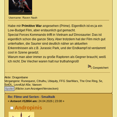
Username: Raven Nash
Habe mir
Primitive War
angesehen (Prime). Eigentlich ist es ja ein
Low-Budget Film, aber erstaunlich gut gemacht.
Special Forces Kommando trifft in Vietnam auf Dinosaurier. Das ist
eigentlich schon die ganze Story. Aber trotzdem hat der Film mich gut
unterhalten, die Saurier sind deutlich näher an aktuellen
Erkenntnissen als z.B. Jurassic Park, und der Endkampf ist verdammt
cool in Szene gesetzt.
Warum man aber immer zu große Raptoren als Gegner braucht, weiß
ich nicht. Die Viecher waren halt nur truthahngroß!
Gespeichert
Aktiv: Dragonbane
Vergangene: Runequest, Cthulhu, Ubiquity, FFG StarWars, The One Ring, 5e,
SotDL, LevelUp! A5e, Vaesen
(Klicke zum Anzeigen/Verstecken)
Re: Filme und Serien - Smalltalk
«
Antwort #12654 am:
24.04.2026 | 23:08 »
Andropinis