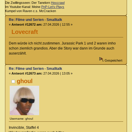
Die Zwillingsseen: Der Tanelorn
Hexcrawl
Im Youtube-Kanal: Meine
PnP-Let's-Plays
Kumpel von Raven c.s. McCracken
Re: Filme und Serien - Smalltalk
«
Antwort #12672 am:
27.04.2026 | 12:55 »
Lovecraft
Dem würde ich nicht zustimmen. Jurassic Park 1 und 2 waren imho
schon ziemlich grandios. Aber die Story war dann im Grunde auch
auserzählt.
Gespeichert
Re: Filme und Serien - Smalltalk
«
Antwort #12673 am:
27.04.2026 | 13:05 »
ghoul
Username: ghoul
Invincible, Staffel 4