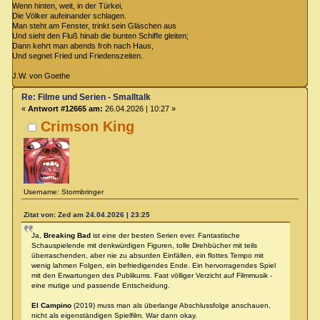
Wenn hinten, weit, in der Türkei,
Die Völker aufeinander schlagen.
Man steht am Fenster, trinkt sein Gläschen aus
Und sieht den Fluß hinab die bunten Schiffe gleiten;
Dann kehrt man abends froh nach Haus,
Und segnet Fried und Friedenszeiten.
J.W. von Goethe
Re: Filme und Serien - Smalltalk
«
Antwort #12665 am:
26.04.2026 | 10:27 »
Crimson King
Username: Stormbringer
Zitat von: Zed am 24.04.2026 | 23:25
Ja,
Breaking Bad
ist eine der besten Serien ever. Fantastische
Schauspielende mit denkwürdigen Figuren, tolle Drehbücher mit teils
überraschenden, aber nie zu absurden Einfällen, ein flottes Tempo mit
wenig lahmen Folgen, ein befriedigendes Ende. Ein hervorragendes Spiel
mit den Erwartungen des Publikums. Fast völliger Verzicht auf Filmmusik -
eine mutige und passende Entscheidung.
El Campino
(2019) muss man als überlange Abschlussfolge anschauen,
nicht als eigenständigen Spielfilm. War dann okay.