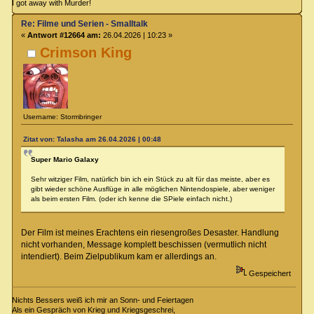
I got away with Murder!
Re: Filme und Serien - Smalltalk
«
Antwort #12664 am:
26.04.2026 | 10:23 »
Crimson King
Username: Stormbringer
Zitat von: Talasha am 26.04.2026 | 00:48
Super Mario Galaxy
Sehr witziger Film, natürlich bin ich ein Stück zu alt für das meiste, aber es
gibt wieder schöne Ausflüge in alle möglichen Nintendospiele, aber weniger
als beim ersten Film. (oder ich kenne die SPiele einfach nicht.)
Der Film ist meines Erachtens ein riesengroßes Desaster. Handlung
nicht vorhanden, Message komplett beschissen (vermutlich nicht
intendiert). Beim Zielpublikum kam er allerdings an.
Gespeichert
Nichts Bessers weiß ich mir an Sonn- und Feiertagen
Als ein Gespräch von Krieg und Kriegsgeschrei,