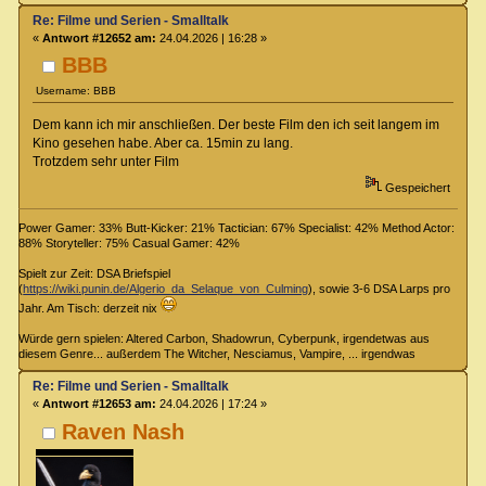
Re: Filme und Serien - Smalltalk
«
Antwort #12652 am:
24.04.2026 | 16:28 »
BBB
Username: BBB
Dem kann ich mir anschließen. Der beste Film den ich seit langem im
Kino gesehen habe. Aber ca. 15min zu lang.
Trotzdem sehr unter Film
Gespeichert
Power Gamer: 33% Butt-Kicker: 21% Tactician: 67% Specialist: 42% Method Actor:
88% Storyteller: 75% Casual Gamer: 42%
Spielt zur Zeit: DSA Briefspiel
(
https://wiki.punin.de/Algerio_da_Selaque_von_Culming
), sowie 3-6 DSA Larps pro
Jahr. Am Tisch: derzeit nix
Würde gern spielen: Altered Carbon, Shadowrun, Cyberpunk, irgendetwas aus
diesem Genre... außerdem The Witcher, Nesciamus, Vampire, ... irgendwas
Re: Filme und Serien - Smalltalk
«
Antwort #12653 am:
24.04.2026 | 17:24 »
Raven Nash