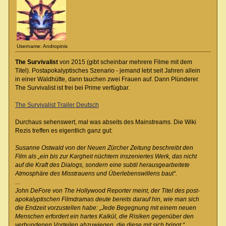
Username: Andropinis
The Survivalist
von 2015 (gibt scheinbar mehrere Filme mit dem
Titel). Postapokalyptisches Szenario - jemand lebt seit Jahren allein
in einer Waldhütte, dann tauchen zwei Frauen auf. Dann Plünderer.
The Survivalist ist frei bei Prime verfügbar.
The Survivalist Trailer Deutsch
Durchaus sehenswert, mal was abseits des Mainstreams. Die Wiki
Rezis treffen es eigentlich ganz gut:
Susanne Ostwald von der Neuen Zürcher Zeitung beschreibt den
Film als „ein bis zur Kargheit nüchtern inszeniertes Werk, das nicht
auf die Kraft des Dialogs, sondern eine subtil herausgearbeitete
Atmosphäre des Misstrauens und Überlebenswillens baut“.
...
John DeFore von The Hollywood Reporter meint, der Titel des post-
apokalyptischen Filmdramas deute bereits darauf hin, wie man sich
die Endzeit vorzustellen habe: „Jede Begegnung mit einem neuen
Menschen erfordert ein hartes Kalkül, die Risiken gegenüber den
verbundenen Vorteilen abzuwiegen, die diese mit sich bringt.“