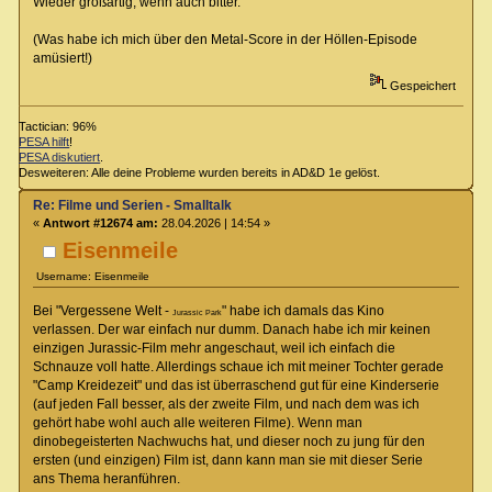
Wieder großartig, wenn auch bitter.
(Was habe ich mich über den Metal-Score in der Höllen-Episode
amüsiert!)
Gespeichert
Tactician: 96%
PESA hilft
!
PESA diskutiert
.
Desweiteren: Alle deine Probleme wurden bereits in AD&D 1e gelöst.
Re: Filme und Serien - Smalltalk
«
Antwort #12674 am:
28.04.2026 | 14:54 »
Eisenmeile
Username: Eisenmeile
Bei "Vergessene Welt -
" habe ich damals das Kino
Jurassic Park
verlassen. Der war einfach nur dumm. Danach habe ich mir keinen
einzigen Jurassic-Film mehr angeschaut, weil ich einfach die
Schnauze voll hatte. Allerdings schaue ich mit meiner Tochter gerade
"Camp Kreidezeit" und das ist überraschend gut für eine Kinderserie
(auf jeden Fall besser, als der zweite Film, und nach dem was ich
gehört habe wohl auch alle weiteren Filme). Wenn man
dinobegeisterten Nachwuchs hat, und dieser noch zu jung für den
ersten (und einzigen) Film ist, dann kann man sie mit dieser Serie
ans Thema heranführen.