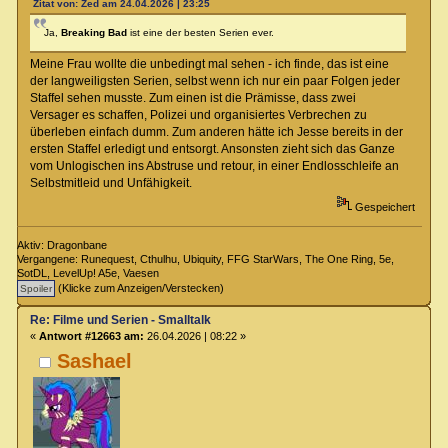
Zitat von: Zed am 24.04.2026 | 23:25
Ja,
Breaking Bad
ist eine der besten Serien ever.
Meine Frau wollte die unbedingt mal sehen - ich finde, das ist eine
der langweiligsten Serien, selbst wenn ich nur ein paar Folgen jeder
Staffel sehen musste. Zum einen ist die Prämisse, dass zwei
Versager es schaffen, Polizei und organisiertes Verbrechen zu
überleben einfach dumm. Zum anderen hätte ich Jesse bereits in der
ersten Staffel erledigt und entsorgt. Ansonsten zieht sich das Ganze
vom Unlogischen ins Abstruse und retour, in einer Endlosschleife an
Selbstmitleid und Unfähigkeit.
Gespeichert
Aktiv: Dragonbane
Vergangene: Runequest, Cthulhu, Ubiquity, FFG StarWars, The One Ring, 5e,
SotDL, LevelUp! A5e, Vaesen
(Klicke zum Anzeigen/Verstecken)
Re: Filme und Serien - Smalltalk
«
Antwort #12663 am:
26.04.2026 | 08:22 »
Sashael