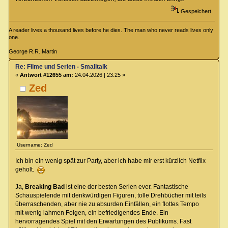
Gespeichert
A reader lives a thousand lives before he dies. The man who never reads lives only
one.
George R.R. Martin
Re: Filme und Serien - Smalltalk
«
Antwort #12655 am:
24.04.2026 | 23:25 »
Zed
Username: Zed
Ich bin ein wenig spät zur Party, aber ich habe mir erst kürzlich Netflix
geholt.
Ja,
Breaking Bad
ist eine der besten Serien ever. Fantastische
Schauspielende mit denkwürdigen Figuren, tolle Drehbücher mit teils
überraschenden, aber nie zu absurden Einfällen, ein flottes Tempo
mit wenig lahmen Folgen, ein befriedigendes Ende. Ein
hervorragendes Spiel mit den Erwartungen des Publikums. Fast