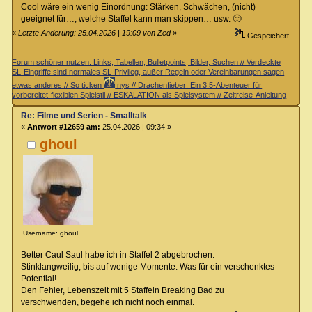
Cool wäre ein wenig Einordnung: Stärken, Schwächen, (nicht)
geeignet für…, welche Staffel kann man skippen… usw. 🙂
«
Letzte Änderung: 25.04.2026 | 19:09 von Zed
»
Gespeichert
Forum schöner nutzen: Links, Tabellen, Bulletpoints, Bilder, Suchen // Verdeckte
SL-Eingriffe sind normales SL-Privileg, außer Regeln oder Vereinbarungen sagen
etwas anderes // So ticken
nys // Drachenfieber: Ein 3.5-Abenteuer für
vorbereitet-flexiblen Spielstil // ESKALATION als Spielsystem // Zeitreise-Anleitung
Re: Filme und Serien - Smalltalk
«
Antwort #12659 am:
25.04.2026 | 09:34 »
ghoul
Username: ghoul
Better Caul Saul habe ich in Staffel 2 abgebrochen.
Stinklangweilig, bis auf wenige Momente. Was für ein verschenktes
Potential!
Den Fehler, Lebenszeit mit 5 Staffeln Breaking Bad zu
verschwenden, begehe ich nicht noch einmal.