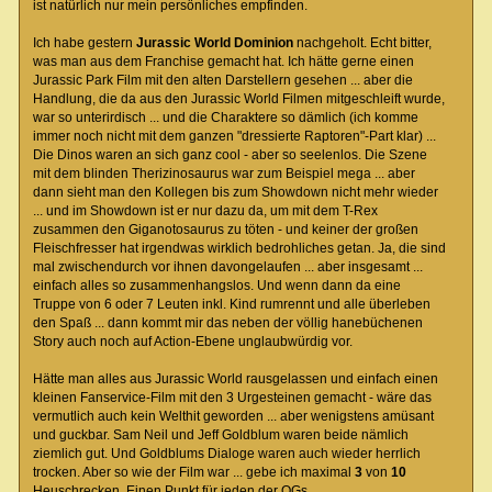
ist natürlich nur mein persönliches empfinden.
Ich habe gestern
Jurassic World Dominion
nachgeholt. Echt bitter,
was man aus dem Franchise gemacht hat. Ich hätte gerne einen
Jurassic Park Film mit den alten Darstellern gesehen ... aber die
Handlung, die da aus den Jurassic World Filmen mitgeschleift wurde,
war so unterirdisch ... und die Charaktere so dämlich (ich komme
immer noch nicht mit dem ganzen "dressierte Raptoren"-Part klar) ...
Die Dinos waren an sich ganz cool - aber so seelenlos. Die Szene
mit dem blinden Therizinosaurus war zum Beispiel mega ... aber
dann sieht man den Kollegen bis zum Showdown nicht mehr wieder
... und im Showdown ist er nur dazu da, um mit dem T-Rex
zusammen den Giganotosaurus zu töten - und keiner der großen
Fleischfresser hat irgendwas wirklich bedrohliches getan. Ja, die sind
mal zwischendurch vor ihnen davongelaufen ... aber insgesamt ...
einfach alles so zusammenhangslos. Und wenn dann da eine
Truppe von 6 oder 7 Leuten inkl. Kind rumrennt und alle überleben
den Spaß ... dann kommt mir das neben der völlig hanebüchenen
Story auch noch auf Action-Ebene unglaubwürdig vor.
Hätte man alles aus Jurassic World rausgelassen und einfach einen
kleinen Fanservice-Film mit den 3 Urgesteinen gemacht - wäre das
vermutlich auch kein Welthit geworden ... aber wenigstens amüsant
und guckbar. Sam Neil und Jeff Goldblum waren beide nämlich
ziemlich gut. Und Goldblums Dialoge waren auch wieder herrlich
trocken. Aber so wie der Film war ... gebe ich maximal
3
von
10
Heuschrecken. Einen Punkt für jeden der OGs.