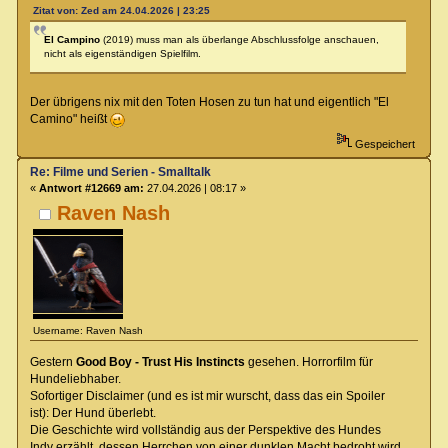
Zitat von: Zed am 24.04.2026 | 23:25
El Campino
(2019) muss man als überlange Abschlussfolge anschauen,
nicht als eigenständigen Spielfilm.
Der übrigens nix mit den Toten Hosen zu tun hat und eigentlich "El
Camino" heißt
Gespeichert
Re: Filme und Serien - Smalltalk
«
Antwort #12669 am:
27.04.2026 | 08:17 »
Raven Nash
Username: Raven Nash
Gestern
Good Boy - Trust His Instincts
gesehen. Horrorfilm für
Hundeliebhaber.
Sofortiger Disclaimer (und es ist mir wurscht, dass das ein Spoiler
ist): Der Hund überlebt.
Die Geschichte wird vollständig aus der Perspektive des Hundes
Indy erzählt, dessen Herrchen von einer dunklen Macht bedroht wird.