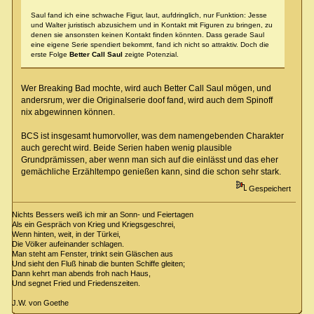
Saul fand ich eine schwache Figur, laut, aufdringlich, nur Funktion: Jesse
und Walter juristisch abzusichern und in Kontakt mit Figuren zu bringen, zu
denen sie ansonsten keinen Kontakt finden könnten. Dass gerade Saul
eine eigene Serie spendiert bekommt, fand ich nicht so attraktiv. Doch die
erste Folge
Better Call Saul
zeigte Potenzial.
Wer Breaking Bad mochte, wird auch Better Call Saul mögen, und
andersrum, wer die Originalserie doof fand, wird auch dem Spinoff
nix abgewinnen können.
BCS ist insgesamt humorvoller, was dem namengebenden Charakter
auch gerecht wird. Beide Serien haben wenig plausible
Grundprämissen, aber wenn man sich auf die einlässt und das eher
gemächliche Erzähltempo genießen kann, sind die schon sehr stark.
Gespeichert
Nichts Bessers weiß ich mir an Sonn- und Feiertagen
Als ein Gespräch von Krieg und Kriegsgeschrei,
Wenn hinten, weit, in der Türkei,
Die Völker aufeinander schlagen.
Man steht am Fenster, trinkt sein Gläschen aus
Und sieht den Fluß hinab die bunten Schiffe gleiten;
Dann kehrt man abends froh nach Haus,
Und segnet Fried und Friedenszeiten.
J.W. von Goethe