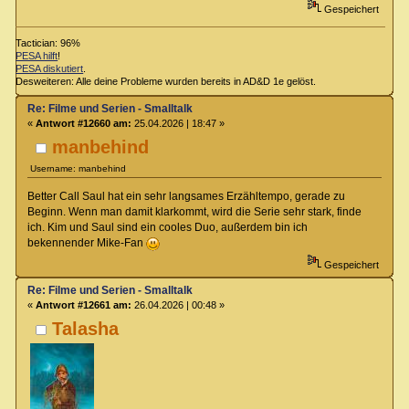
Gespeichert
Tactician: 96%
PESA hilft
!
PESA diskutiert
.
Desweiteren: Alle deine Probleme wurden bereits in AD&D 1e gelöst.
Re: Filme und Serien - Smalltalk
«
Antwort #12660 am:
25.04.2026 | 18:47 »
manbehind
Username: manbehind
Better Call Saul hat ein sehr langsames Erzähltempo, gerade zu
Beginn. Wenn man damit klarkommt, wird die Serie sehr stark, finde
ich. Kim und Saul sind ein cooles Duo, außerdem bin ich
bekennender Mike-Fan
Gespeichert
Re: Filme und Serien - Smalltalk
«
Antwort #12661 am:
26.04.2026 | 00:48 »
Talasha