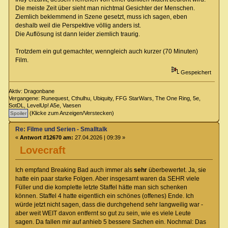
Die meiste Zeit über sieht man nichtmal Gesichter der Menschen.
Ziemlich beklemmend in Szene gesetzt, muss ich sagen, eben
deshalb weil die Perspektive völlig anders ist.
Die Auflösung ist dann leider ziemlich traurig.
Trotzdem ein gut gemachter, wenngleich auch kurzer (70 Minuten)
Film.
Gespeichert
Aktiv: Dragonbane
Vergangene: Runequest, Cthulhu, Ubiquity, FFG StarWars, The One Ring, 5e,
SotDL, LevelUp! A5e, Vaesen
(Klicke zum Anzeigen/Verstecken)
Re: Filme und Serien - Smalltalk
«
Antwort #12670 am:
27.04.2026 | 09:39 »
Lovecraft
Ich empfand Breaking Bad auch immer als
sehr
überbewertet. Ja, sie
hatte ein paar starke Folgen. Aber insgesamt waren da SEHR viele
Füller und die komplette letzte Staffel hätte man sich schenken
können. Staffel 4 hatte eigentlich ein schönes (offenes) Ende. Ich
würde jetzt nicht sagen, dass die durchgehend sehr langweilig war -
aber weit WEIT davon entfernt so gut zu sein, wie es viele Leute
sagen. Da fallen mir auf anhieb 5 bessere Sachen ein. Nochmal: Das