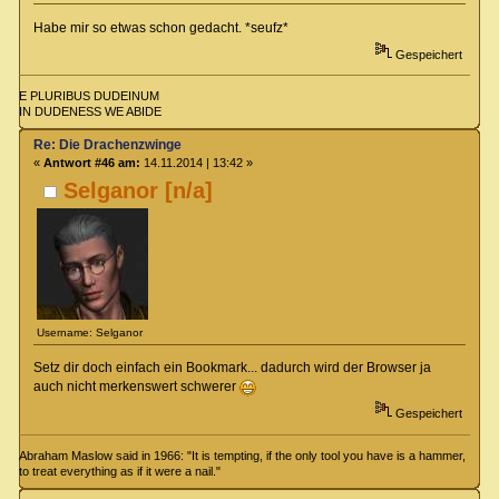
Habe mir so etwas schon gedacht. *seufz*
Gespeichert
E PLURIBUS DUDEINUM
IN DUDENESS WE ABIDE
Re: Die Drachenzwinge
«
Antwort #46 am:
14.11.2014 | 13:42 »
Selganor [n/a]
Username: Selganor
Setz dir doch einfach ein Bookmark... dadurch wird der Browser ja
auch nicht merkenswert schwerer
Gespeichert
Abraham Maslow said in 1966: "It is tempting, if the only tool you have is a hammer,
to treat everything as if it were a nail."