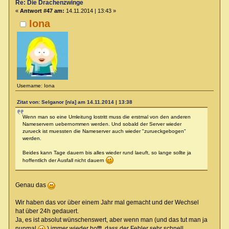
Re: Die Drachenzwinge
«
Antwort #47 am:
14.11.2014 | 13:43 »
Iona
Username: Iona
Zitat von: Selganor [n/a] am 14.11.2014 | 13:38
Wenn man so eine Umleitung lostritt muss die erstmal von den anderen
Nameservern uebernommen werden. Und sobald der Server wieder
zurueck ist muessten die Nameserver auch wieder "zurueckgebogen"
werden.
Beides kann Tage dauern bis alles wieder rund laeuft, so lange sollte ja
hoffentlich der Ausfall nicht dauern
Genau das
Wir haben das vor über einem Jahr mal gemacht und der Wechsel
hat über 24h gedauert.
Ja, es ist absolut wünschenswert, aber wenn man (und das tut man ja
nunmal
) immer wieder hofft, dass der Fehler sehr schnell