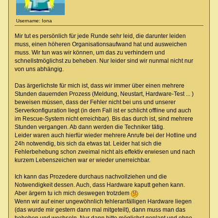
Username: Iona
Mir tut es persönlich für jede Runde sehr leid, die darunter leiden
muss, einen höheren Organisationsaufwand hat und ausweichen
muss. Wir tun was wir können, um das zu verhindern und
schnellstmöglichst zu beheben. Nur leider sind wir nunmal nicht nur
von uns abhängig.
Das ärgerlichste für mich ist, dass wir immer über einen mehrere
Stunden dauernden Prozess (Meldung, Neustart, Hardware-Test ... )
beweisen müssen, dass der Fehler nicht bei uns und unserer
Serverkonfiguration liegt (in dem Fall ist er schlicht offline und auch
im Rescue-System nicht erreichbar). Bis das durch ist, sind mehrere
Stunden vergangen. Ab dann werden die Techniker tätig.
Leider waren auch hierfür wieder mehrere Anrufe bei der Hotline und
24h notwendig, bis sich da etwas tat. Leider hat sich die
Fehlerbehebung schon zweimal nicht als effektiv erwiesen und nach
kurzem Lebenszeichen war er wieder unerreichbar.
Ich kann das Prozedere durchaus nachvollziehen und die
Notwendigkeit dessen. Auch, dass Hardware kaputt gehen kann.
Aber ärgern tu ich mich deswegen trotzdem
Wenn wir auf einer ungewöhnlich fehleranfälligen Hardware liegen
(das wurde mir gestern dann mal mitgeteilt), dann muss man das
beheben und wechseln. Nur dann bitte möglichst geplant und ohne