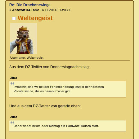
Re: Die Drachenzwinge
«
Antwort #41 am:
14.11.2014 | 13:03 »
Weltengeist
Username: Weltengeist
Aus dem DZ-Twitter von Donnerstagnachmittag:
Zitat
Immerhin sind wir bei der Fehlerbehebung jetzt in der höchsten
Prioritätsstufe, die es beim Provider gibt.
Und aus dem DZ-Twitter von gerade eben:
Zitat
Daher findet heute oder Montag ein Hardware-Tausch statt.