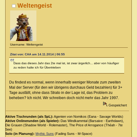
Weltengeist
Username: Weltengeist
Zitat von: CAA am 14.11.2014 | 06:55
Dass das dieses Jahr das 2te mal ist, ist zwar ärgerlich... aber von häufiger
zu reden halte ich für Übertrieben
Du findest es normal, wenn innerhalb weniger Monate zum zweiten
Mal der Server (für den wir übrigens durchaus Geld bezahlen) für 3+
Tage ausfällt, ohne dass Strato in der Lage ist, das Problem zu
beheben? Ich nicht. Wir schreiben doch nicht mehr das Jahr 1997.
Gespeichert
Aktive Tischrunden (als SpL):
Agenten von Nomikos (Eana - Savage Worlds)
Aktive Onlinerunden (als Spieler):
Das Windkammtal (Barsaive - Earthdawn),
Die Grauen (Shadow World - Rolemaster), The Price of Arrogance (Théah - 7te
See)
Solo (in Planung):
Mythic Suns
(Fading Suns - M-Space)