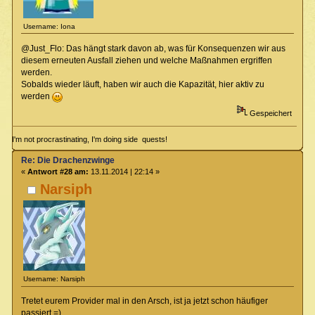
Username: Iona
@Just_Flo: Das hängt stark davon ab, was für Konsequenzen wir aus
diesem erneuten Ausfall ziehen und welche Maßnahmen ergriffen
werden.
Sobalds wieder läuft, haben wir auch die Kapazität, hier aktiv zu
werden
Gespeichert
I'm not procrastinating, I'm doing side quests!
Re: Die Drachenzwinge
«
Antwort #28 am:
13.11.2014 | 22:14 »
Narsiph
Username: Narsiph
Tretet eurem Provider mal in den Arsch, ist ja jetzt schon häufiger
passiert =)