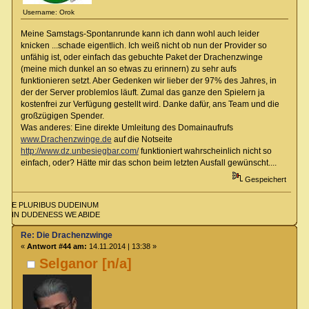
Username: Orok
Meine Samstags-Spontanrunde kann ich dann wohl auch leider
knicken ...schade eigentlich. Ich weiß nicht ob nun der Provider so
unfähig ist, oder einfach das gebuchte Paket der Drachenzwinge
(meine mich dunkel an so etwas zu erinnern) zu sehr aufs
funktionieren setzt. Aber Gedenken wir lieber der 97% des Jahres, in
der der Server problemlos läuft. Zumal das ganze den Spielern ja
kostenfrei zur Verfügung gestellt wird. Danke dafür, ans Team und die
großzügigen Spender.
Was anderes: Eine direkte Umleitung des Domainaufrufs
www.Drachenzwinge.de
auf die Notseite
http://www.dz.unbesiegbar.com/
funktioniert wahrscheinlich nicht so
einfach, oder? Hätte mir das schon beim letzten Ausfall gewünscht....
Gespeichert
E PLURIBUS DUDEINUM
IN DUDENESS WE ABIDE
Re: Die Drachenzwinge
«
Antwort #44 am:
14.11.2014 | 13:38 »
Selganor [n/a]