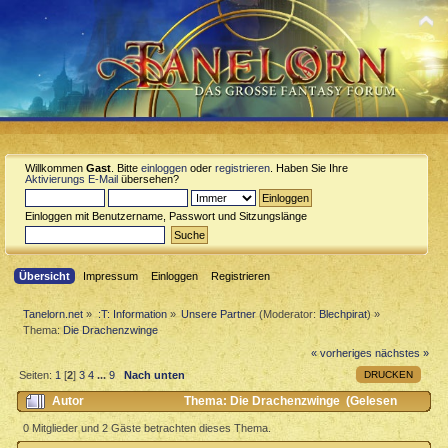
Willkommen
Gast
. Bitte
einloggen
oder
registrieren
. Haben Sie Ihre
Aktivierungs E-Mail
übersehen?
Einloggen mit Benutzername, Passwort und Sitzungslänge
Übersicht
Impressum
Einloggen
Registrieren
Tanelorn.net
»
:T: Information
»
Unsere Partner
(Moderator:
Blechpirat
) »
Thema:
Die Drachenzwinge
« vorheriges
nächstes »
DRUCKEN
Seiten:
1
[
2
]
3
4
...
9
Nach unten
Autor
Thema: Die Drachenzwinge (Gelesen
63119 mal)
0 Mitglieder und 2 Gäste betrachten dieses Thema.