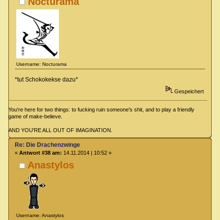
Nocturama
Username: Nocturama
*tut Schokokekse dazu*
Gespeichert
You're here for two things: to fucking ruin someone's shit, and to play a friendly
game of make-believe.
AND YOU'RE ALL OUT OF IMAGINATION.
Re: Die Drachenzwinge
«
Antwort #38 am:
14.11.2014 | 10:52 »
Anastylos
Username: Anastylos