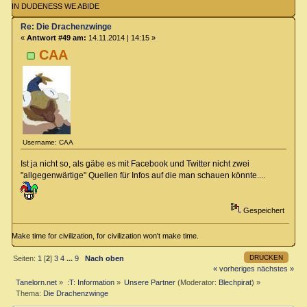
IN DUDENESS WE ABIDE
Re: Die Drachenzwinge
«
Antwort #49 am:
14.11.2014 | 14:15 »
CAA
Username: CAA
Ist ja nicht so, als gäbe es mit Facebook und Twitter nicht zwei
"allgegenwärtige" Quellen für Infos auf die man schauen könnte....
Gespeichert
Make time for civilization, for civilization won't make time.
DRUCKEN
Seiten:
1
[
2
]
3
4
...
9
Nach oben
« vorheriges
nächstes »
Tanelorn.net
»
:T: Information
»
Unsere Partner
(Moderator:
Blechpirat
) »
Thema:
Die Drachenzwinge