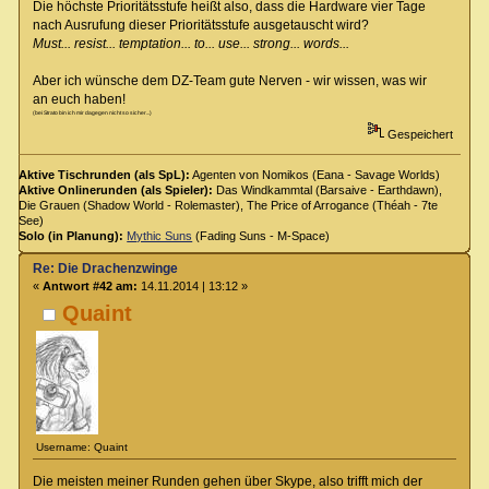
Die höchste Prioritätsstufe heißt also, dass die Hardware vier Tage
nach Ausrufung dieser Prioritätsstufe ausgetauscht wird?
Must... resist... temptation... to... use... strong... words...
Aber ich wünsche dem DZ-Team gute Nerven - wir wissen, was wir
an euch haben!
(bei Strato bin ich mir dagegen nicht so sicher...)
Gespeichert
Aktive Tischrunden (als SpL):
Agenten von Nomikos (Eana - Savage Worlds)
Aktive Onlinerunden (als Spieler):
Das Windkammtal (Barsaive - Earthdawn),
Die Grauen (Shadow World - Rolemaster), The Price of Arrogance (Théah - 7te
See)
Solo (in Planung):
Mythic Suns
(Fading Suns - M-Space)
Re: Die Drachenzwinge
«
Antwort #42 am:
14.11.2014 | 13:12 »
Quaint
Username: Quaint
Die meisten meiner Runden gehen über Skype, also trifft mich der