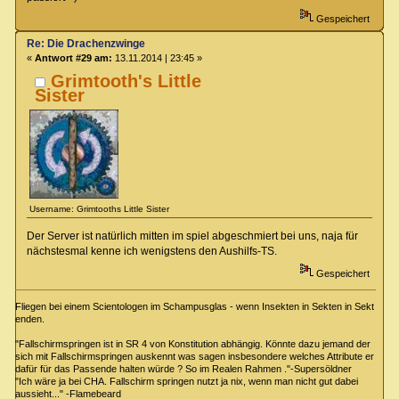
Gespeichert
Re: Die Drachenzwinge
«
Antwort #29 am:
13.11.2014 | 23:45 »
Grimtooth's Little
Sister
Username: Grimtooths Little Sister
Der Server ist natürlich mitten im spiel abgeschmiert bei uns, naja für
nächstesmal kenne ich wenigstens den Aushilfs-TS.
Gespeichert
Fliegen bei einem Scientologen im Schampusglas - wenn Insekten in Sekten in Sekt
enden.
"Fallschirmspringen ist in SR 4 von Konstitution abhängig. Könnte dazu jemand der
sich mit Fallschirmspringen auskennt was sagen insbesondere welches Attribute er
dafür für das Passende halten würde ? So im Realen Rahmen ."-Supersöldner
"Ich wäre ja bei CHA. Fallschirm springen nutzt ja nix, wenn man nicht gut dabei
aussieht..." -Flamebeard