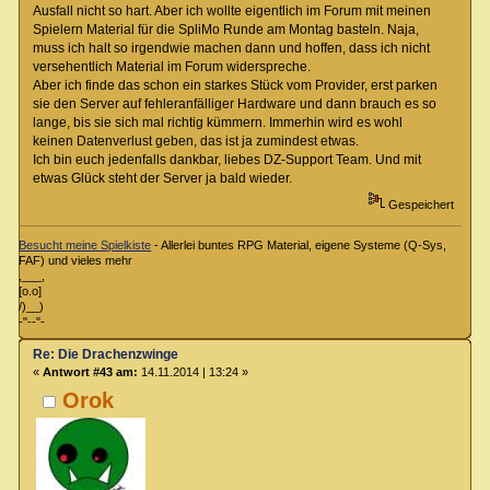
Ausfall nicht so hart. Aber ich wollte eigentlich im Forum mit meinen
Spielern Material für die SpliMo Runde am Montag basteln. Naja,
muss ich halt so irgendwie machen dann und hoffen, dass ich nicht
versehentlich Material im Forum widerspreche.
Aber ich finde das schon ein starkes Stück vom Provider, erst parken
sie den Server auf fehleranfälliger Hardware und dann brauch es so
lange, bis sie sich mal richtig kümmern. Immerhin wird es wohl
keinen Datenverlust geben, das ist ja zumindest etwas.
Ich bin euch jedenfalls dankbar, liebes DZ-Support Team. Und mit
etwas Glück steht der Server ja bald wieder.
Gespeichert
Besucht meine Spielkiste
- Allerlei buntes RPG Material, eigene Systeme (Q-Sys,
FAF) und vieles mehr
,___,
[o.o]
/)__)
-"--"-
Re: Die Drachenzwinge
«
Antwort #43 am:
14.11.2014 | 13:24 »
Orok