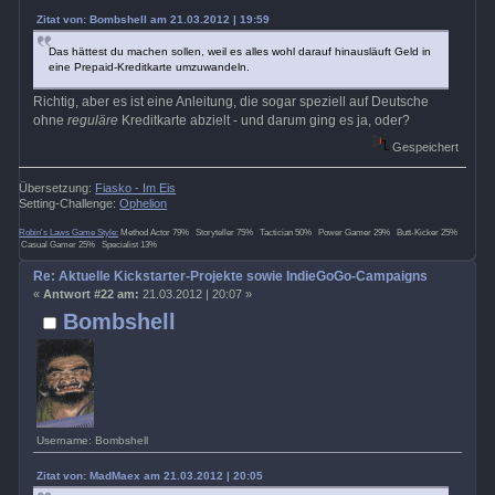
Zitat von: Bombshell am 21.03.2012 | 19:59
Das hättest du machen sollen, weil es alles wohl darauf hinausläuft Geld in
eine Prepaid-Kreditkarte umzuwandeln.
Richtig, aber es ist eine Anleitung, die sogar speziell auf Deutsche
ohne
reguläre
Kreditkarte abzielt - und darum ging es ja, oder?
Gespeichert
Übersetzung:
Fiasko - Im Eis
Setting-Challenge:
Ophelion
Robin's Laws Game Style:
Method Actor 79% Storyteller 75% Tactician 50% Power Gamer 29% Butt-Kicker 25%
Casual Gamer 25% Specialist 13%
Re: Aktuelle Kickstarter-Projekte sowie IndieGoGo-Campaigns
«
Antwort #22 am:
21.03.2012 | 20:07 »
Bombshell
Username: Bombshell
Zitat von: MadMaex am 21.03.2012 | 20:05