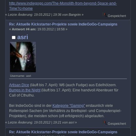
http://www.indiegogo.com/The-Monolith-from-beyond-Space-and-
Time?c=home
«
Letzte Änderung: 19.03.2012 | 19:36 von Bangrim
»
Gespeichert
Re: Aktuelle Kickstarter-Projekte sowie IndieGoGo-Campaigns
«
Antwort #4 am:
19.03.2012 | 18:58 »
asri
Username: asri
Artisan Dice
(läuft bis 7. April): W6 (auch Fudge) aus Edelhölzern.
Bumps in the Night
(läuft bis 17. April): Eine handvoll Abenteuer für
Call of Cthulhu.
Bei IndieGoGo sind in der
Kategorie "Gaming"
erstaunlich viele
Rollenspiel-Sachen (im Verhältnis zu Brettspiel- und Computerspiel-
Projekten), die meisten schon (oft erfolgreich) abgelaufen.
«
Letzte Änderung: 19.03.2012 | 19:21 von asri
»
Gespeichert
Re: Aktuelle Kickstarter-Projekte sowie IndieGoGo-Campaigns