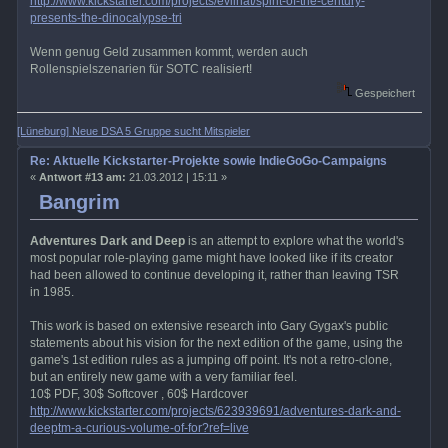
http://www.kickstarter.com/projects/evilhat/spirit-of-the-century-
presents-the-dinocalypse-tri
Wenn genug Geld zusammen kommt, werden auch
Rollenspielszenarien für SOTC realisiert!
Gespeichert
[Lüneburg] Neue DSA 5 Gruppe sucht Mitspieler
Re: Aktuelle Kickstarter-Projekte sowie IndieGoGo-Campaigns
«
Antwort #13 am:
21.03.2012 | 15:11 »
Bangrim
Adventures Dark and Deep
is an attempt to explore what the world's
most popular role-playing game might have looked like if its creator
had been allowed to continue developing it, rather than leaving TSR
in 1985.
This work is based on extensive research into Gary Gygax's public
statements about his vision for the next edition of the game, using the
game's 1st edition rules as a jumping off point. It's not a retro-clone,
but an entirely new game with a very familiar feel.
10$ PDF, 30$ Softcover , 60$ Hardcover
http://www.kickstarter.com/projects/623939691/adventures-dark-and-
deeptm-a-curious-volume-of-for?ref=live