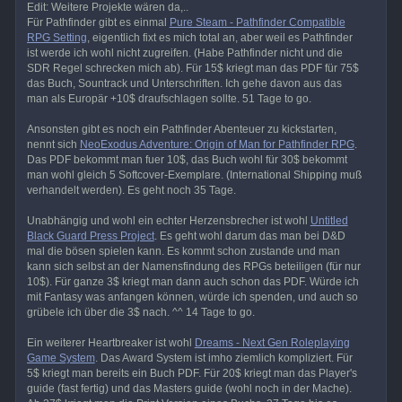
Edit: Weitere Projekte wären da,..
Für Pathfinder gibt es einmal
Pure Steam - Pathfinder Compatible
RPG Setting
, eigentlich fixt es mich total an, aber weil es Pathfinder
ist werde ich wohl nicht zugreifen. (Habe Pathfinder nicht und die
SDR Regel schrecken mich ab). Für 15$ kriegt man das PDF für 75$
das Buch, Sountrack und Unterschriften. Ich gehe davon aus das
man als Europär +10$ draufschlagen sollte. 51 Tage to go.
Ansonsten gibt es noch ein Pathfinder Abenteuer zu kickstarten,
nennt sich
NeoExodus Adventure: Origin of Man for Pathfinder RPG
.
Das PDF bekommt man fuer 10$, das Buch wohl für 30$ bekommt
man wohl gleich 5 Softcover-Exemplare. (International Shipping muß
verhandelt werden). Es geht noch 35 Tage.
Unabhängig und wohl ein echter Herzensbrecher ist wohl
Untitled
Black Guard Press Project
. Es geht wohl darum das man bei D&D
mal die bösen spielen kann. Es kommt schon zustande und man
kann sich selbst an der Namensfindung des RPGs beteiligen (für nur
10$). Für ganze 3$ kriegt man dann auch schon das PDF. Würde ich
mit Fantasy was anfangen können, würde ich spenden, und auch so
grübele ich über die 3$ nach. ^^ 14 Tage to go.
Ein weiterer Heartbreaker ist wohl
Dreams - Next Gen Roleplaying
Game System
. Das Award System ist imho ziemlich kompliziert. Für
5$ kriegt man bereits ein Buch PDF. Für 20$ kriegt man das Player's
guide (fast fertig) und das Masters guide (wohl noch in der Mache).