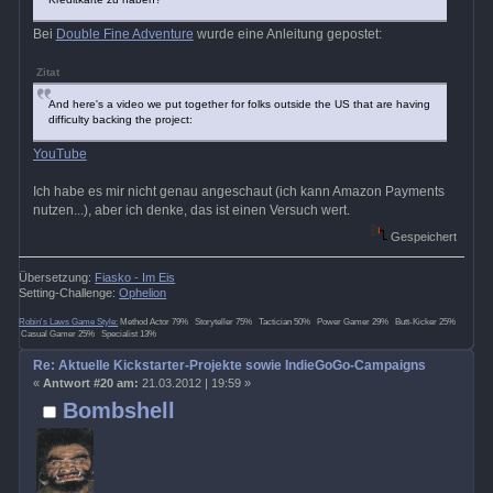
Bei
Double Fine Adventure
wurde eine Anleitung gepostet:
Zitat
And here's a video we put together for folks outside the US that are having
difficulty backing the project:
YouTube
Ich habe es mir nicht genau angeschaut (ich kann Amazon Payments
nutzen...), aber ich denke, das ist einen Versuch wert.
Gespeichert
Übersetzung:
Fiasko - Im Eis
Setting-Challenge:
Ophelion
Robin's Laws Game Style:
Method Actor 79% Storyteller 75% Tactician 50% Power Gamer 29% Butt-Kicker 25%
Casual Gamer 25% Specialist 13%
Re: Aktuelle Kickstarter-Projekte sowie IndieGoGo-Campaigns
«
Antwort #20 am:
21.03.2012 | 19:59 »
Bombshell