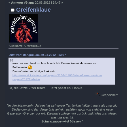
«
Antwort #9 am:
20.03.2012 | 14:47 »
Greifenklaue
Username: Greifenklaue
Zitat von: Bangrim am 20.03.2012 | 13:37
anscheinend hast du falsch verlinkt? Bei mir kommt da immer ne
Fehlerseite
Das müsste der richtige Link sein:
http://www.kickstarter.com/projects/1134441668/risus-free-adventure-
project-2012?ref=live
Ja, die letzte Ziffer fehlte ... Jetzt passt es. Danke!
Gespeichert
"In den letzten zehn Jahren hat sich unser Territorium halbiert, mehr als zwanzig
Siedlungen sind der Verderbnis anheim gefallen, doch nun steht eine neue
Generation Grenzer vor mir. Diesmal schlagen wir zurück und holen uns wieder,
was unseres ist.
Schwarzauge wird büssen."