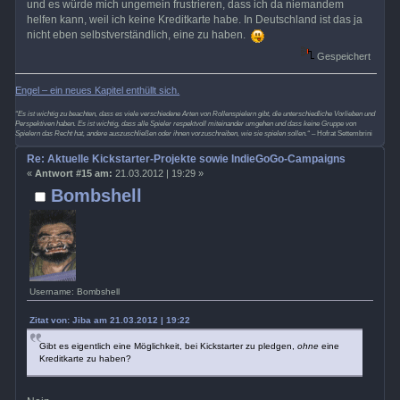
und es würde mich ungemein frustrieren, dass ich da niemandem
helfen kann, weil ich keine Kreditkarte habe. In Deutschland ist das ja
nicht eben selbstverständlich, eine zu haben.
Gespeichert
Engel – ein neues Kapitel enthüllt sich.
“Es ist wichtig zu beachten, dass es viele verschiedene Arten von Rollenspielern gibt, die unterschiedliche Vorlieben und
Perspektiven haben. Es ist wichtig, dass alle Spieler respektvoll miteinander umgehen und dass keine Gruppe von
Spielern das Recht hat, andere auszuschließen oder ihnen vorzuschreiben, wie sie spielen sollen.“
– Hofrat Settembrini
Re: Aktuelle Kickstarter-Projekte sowie IndieGoGo-Campaigns
«
Antwort #15 am:
21.03.2012 | 19:29 »
Bombshell
Username: Bombshell
Zitat von: Jiba am 21.03.2012 | 19:22
Gibt es eigentlich eine Möglichkeit, bei Kickstarter zu pledgen,
ohne
eine
Kreditkarte zu haben?