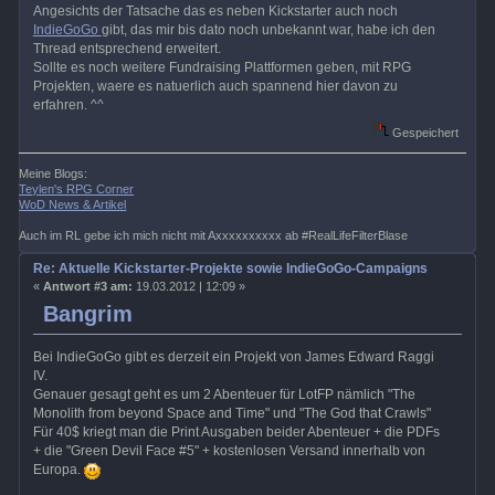
Angesichts der Tatsache das es neben Kickstarter auch noch
IndieGoGo
gibt, das mir bis dato noch unbekannt war, habe ich den
Thread entsprechend erweitert.
Sollte es noch weitere Fundraising Plattformen geben, mit RPG
Projekten, waere es natuerlich auch spannend hier davon zu
erfahren. ^^
Gespeichert
Meine Blogs:
Teylen's RPG Corner
WoD News & Artikel
Auch im RL gebe ich mich nicht mit Axxxxxxxxxx ab #RealLifeFilterBlase
Re: Aktuelle Kickstarter-Projekte sowie IndieGoGo-Campaigns
«
Antwort #3 am:
19.03.2012 | 12:09 »
Bangrim
Bei IndieGoGo gibt es derzeit ein Projekt von James Edward Raggi
IV.
Genauer gesagt geht es um 2 Abenteuer für LotFP nämlich "The
Monolith from beyond Space and Time" und "The God that Crawls"
Für 40$ kriegt man die Print Ausgaben beider Abenteuer + die PDFs
+ die "Green Devil Face #5" + kostenlosen Versand innerhalb von
Europa.