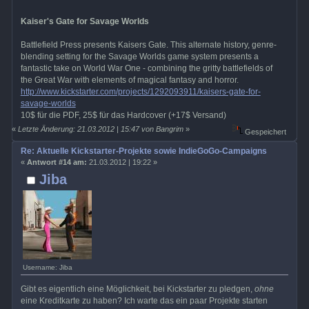
Kaiser's Gate for Savage Worlds
Battlefield Press presents Kaisers Gate. This alternate history, genre-
blending setting for the Savage Worlds game system presents a
fantastic take on World War One - combining the gritty battlefields of
the Great War with elements of magical fantasy and horror.
http://www.kickstarter.com/projects/1292093911/kaisers-gate-for-
savage-worlds
10$ für die PDF, 25$ für das Hardcover (+17$ Versand)
«
Letzte Änderung: 21.03.2012 | 15:47 von Bangrim
»
Gespeichert
Re: Aktuelle Kickstarter-Projekte sowie IndieGoGo-Campaigns
«
Antwort #14 am:
21.03.2012 | 19:22 »
Jiba
Username: Jiba
Gibt es eigentlich eine Möglichkeit, bei Kickstarter zu pledgen,
ohne
eine Kreditkarte zu haben? Ich warte das ein paar Projekte starten