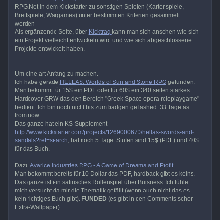
RPG.Net in dem Kickstarter zu sonstigen Spielen (Kartenspiele,
Brettspiele, Wargames) unter bestimmten Kriterien gesammelt
werden
Als ergänzende Seite, über
Kicktraq
kann man sich ansehen wie sich
ein Projekt vielleicht entwickeln wird und wie sich abgeschlossene
Projekte entwickelt haben.
Um eine art Anfang zu machen.
Ich habe gerade
HELLAS: Worlds of Sun and Stone RPG
gefunden.
Man bekommt für 15$ ein PDF oder für 60$ ein 340 seiten starkes
Hardcover GRW das den Bereich "Greek Space opera roleplaygame"
bedient. Ich bin noch nicht bis zum badgen geflashed. 33 Tage as
from now.
Das ganze hat ein KS-Supplement
http://www.kickstarter.com/projects/1269000670/hellas-swords-and-
sandals?ref=search
, hat noch 5 Tage. Stufen sind 15$ (PDF) und 40$
für das Buch.
Dazu
Avarice Industries RPG - A Game of Dreams and Profit
.
Man bekommt bereits für 10 Dollar das PDF, hardback gibt es keins.
Das ganze ist ein satirisches Rollenspiel über Buisness. Ich fühle
mich versucht da mir die Thematik gefällt (wenn auch nicht das es
kein richtiges Buch gibt).
FUNDED
(es gibt in den Comments schon
Extra-Wallpaper)