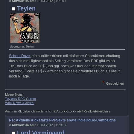
«
Antwort #5 am:
19.03.2012 | 19:18 »
Teylen
Username: Teylen
School Daze
, ein narritive-driven mit einfacher Charaktererschaffung
das sich die Highschool als Setting vornimmt. Das PDF gibt es ab
10$, das Buch ab 20$ (und ggf. noch was fuer den Internationalen
Versand). Sollte es $7k erreichen gibt es ein weiteres Buch. Es laeuft
noch 6 Tage.
Gespeichert
Meine Blogs:
Teylen's RPG Corner
WoD News & Artikel
Auch im RL gebe ich mich nicht mit Axxxxxxxxxx ab #RealLifeFilterBlase
Re: Aktuelle Kickstarter-Projekte sowie IndieGoGo-Campaigns
«
Antwort #6 am:
19.03.2012 | 19:31 »
Lord Verminaard