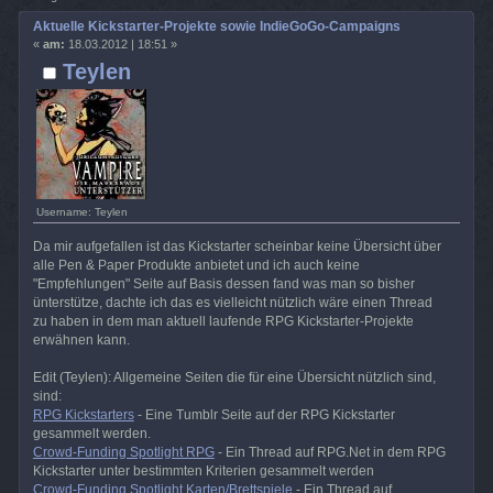
Aktuelle Kickstarter-Projekte sowie IndieGoGo-Campaigns
«
am:
18.03.2012 | 18:51 »
Teylen
Username: Teylen
Da mir aufgefallen ist das Kickstarter scheinbar keine Übersicht über
alle Pen & Paper Produkte anbietet und ich auch keine
"Empfehlungen" Seite auf Basis dessen fand was man so bisher
ünterstütze, dachte ich das es vielleicht nützlich wäre einen Thread
zu haben in dem man aktuell laufende RPG Kickstarter-Projekte
erwähnen kann.
Edit (Teylen): Allgemeine Seiten die für eine Übersicht nützlich sind,
sind:
RPG Kickstarters
- Eine Tumblr Seite auf der RPG Kickstarter
gesammelt werden.
Crowd-Funding Spotlight RPG
- Ein Thread auf RPG.Net in dem RPG
Kickstarter unter bestimmten Kriterien gesammelt werden
Crowd-Funding Spotlight Karten/Brettspiele
- Ein Thread auf