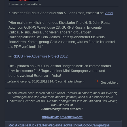
Username: Greifenklaue
Kickstarter für Risus-Abenteuer von S. John Ross, entdeckt bei
Amel
"Hier mal ein wirklich lohnendes Kickstarter-Projekt: S. John Ross,
Autor von GURPS Warehouse 23, GURPS Russia, Encounter
Critical, Risus, Uresia und vielen anderen großartigen
Rollenspieltexten, will ein kleines Fantasy-Abenteuer für Risus
finanzieren. Kommt genug Geld zusammen, wird es für alle kostenfrei
als PDF veröffentlicht."
->
RISUS Free Adventure Project 2012
Die Optionen ab 2.500 Dollar sind übrigens nett: ich komme vorbei
bzw. ich komme für 5 Tage zu einer Mini-Kampagne vorbei und
bereite zweimal Essen zu ... Yeha!
«
Letzte Änderung: 20.03.2012 | 14:46 von Greifenklaue
»
Gespeichert
"In den letzten zehn Jahren hat sich unser Territorium halbiert, mehr als zwanzig
Siedlungen sind der Verderbnis anheim gefallen, doch nun steht eine neue
Generation Grenzer vor mir. Diesmal schlagen wir zurück und holen uns wieder,
was unseres ist.
Schwarzauge wird büssen."
http://www.greifenklaue.de
Re: Aktuelle Kickstarter-Projekte sowie IndieGoGo-Campaigns