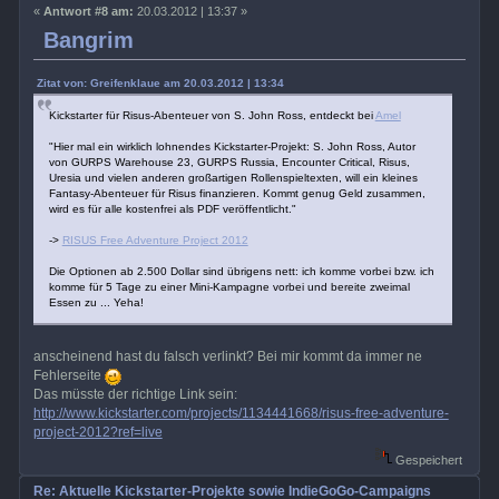
«
Antwort #8 am:
20.03.2012 | 13:37 »
Bangrim
Zitat von: Greifenklaue am 20.03.2012 | 13:34
Kickstarter für Risus-Abenteuer von S. John Ross, entdeckt bei
Amel
"Hier mal ein wirklich lohnendes Kickstarter-Projekt: S. John Ross, Autor
von GURPS Warehouse 23, GURPS Russia, Encounter Critical, Risus,
Uresia und vielen anderen großartigen Rollenspieltexten, will ein kleines
Fantasy-Abenteuer für Risus finanzieren. Kommt genug Geld zusammen,
wird es für alle kostenfrei als PDF veröffentlicht."
->
RISUS Free Adventure Project 2012
Die Optionen ab 2.500 Dollar sind übrigens nett: ich komme vorbei bzw. ich
komme für 5 Tage zu einer Mini-Kampagne vorbei und bereite zweimal
Essen zu ... Yeha!
anscheinend hast du falsch verlinkt? Bei mir kommt da immer ne
Fehlerseite
Das müsste der richtige Link sein:
http://www.kickstarter.com/projects/1134441668/risus-free-adventure-
project-2012?ref=live
Gespeichert
Re: Aktuelle Kickstarter-Projekte sowie IndieGoGo-Campaigns