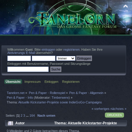
Willkommen
Gast
. Bitte
einloggen
oder
registrieren
. Haben Sie Ihre
Aktivierungs E-Mail
übersehen?
Einloggen mit Benutzername, Passwort und Sitzungslänge
Übersicht
Impressum
Einloggen
Registrieren
Tanelorn.net
»
Pen & Paper - Rollenspiel
»
Pen & Paper - Allgemein
»
Pen & Paper - Info
(Moderator:
Timberwere
) »
Thema:
Aktuelle Kickstarter-Projekte sowie IndieGoGo-Campaigns
« vorheriges
nächstes »
DRUCKEN
Seiten: [
1
]
2
3
...
164
Nach unten
Autor
Thema: Aktuelle Kickstarter-Projekte
sowie IndieGoGo-Campaigns (Gelesen 767094 mal)
0 Mitglieder und 2 Gäste betrachten dieses Thema.