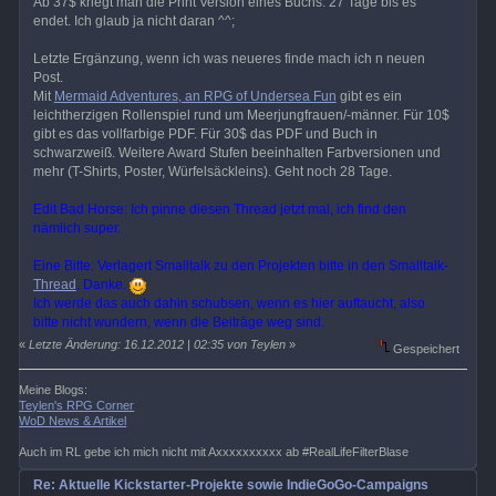
Ab 37$ kriegt man die Print Version eines Buchs. 27 Tage bis es
endet. Ich glaub ja nicht daran ^^;
Letzte Ergänzung, wenn ich was neueres finde mach ich n neuen
Post.
Mit
Mermaid Adventures, an RPG of Undersea Fun
gibt es ein
leichtherzigen Rollenspiel rund um Meerjungfrauen/-männer. Für 10$
gibt es das vollfarbige PDF. Für 30$ das PDF und Buch in
schwarzweiß. Weitere Award Stufen beeinhalten Farbversionen und
mehr (T-Shirts, Poster, Würfelsäckleins). Geht noch 28 Tage.
Edit Bad Horse: Ich pinne diesen Thread jetzt mal, ich find den
nämlich super.
Eine Bitte: Verlagert Smalltalk zu den Projekten bitte in den Smalltalk-
Thread
. Danke.
Ich werde das auch dahin schubsen, wenn es hier auftaucht, also
bitte nicht wundern, wenn die Beiträge weg sind.
«
Letzte Änderung: 16.12.2012 | 02:35 von Teylen
»
Gespeichert
Meine Blogs:
Teylen's RPG Corner
WoD News & Artikel
Auch im RL gebe ich mich nicht mit Axxxxxxxxxx ab #RealLifeFilterBlase
Re: Aktuelle Kickstarter-Projekte sowie IndieGoGo-Campaigns