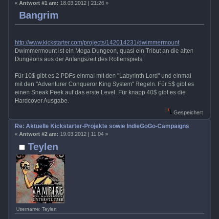
«
Antwort #1 am:
18.03.2012 | 21:26 »
Bangrim
http://www.kickstarter.com/projects/142014231/dwimmermount
Dwimmermount ist ein Mega Dungeon, quasi ein Tribut an die alten
Dungeons aus der Anfangszeit des Rollenspiels.
Für 10$ gibt es 2 PDFs einmal mit den "Labyrinth Lord" und einmal
mit den "Adventurer Conqueror King System" Regeln. Für 5$ gibt es
einen Sneak Peek auf das erste Level. Für knapp 40$ gibt es die
Hardcover Ausgabe.
Gespeichert
Re: Aktuelle Kickstarter-Projekte sowie IndieGoGo-Campaigns
«
Antwort #2 am:
19.03.2012 | 11:04 »
Teylen
Username: Teylen