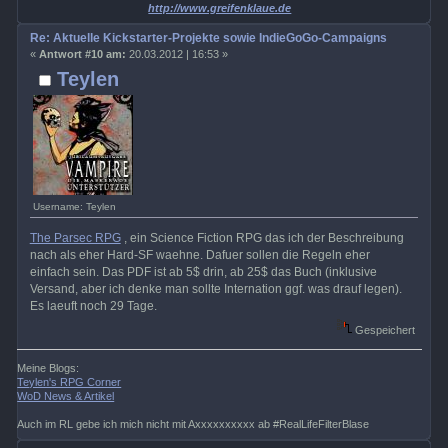
http://www.greifenklaue.de
Re: Aktuelle Kickstarter-Projekte sowie IndieGoGo-Campaigns
«
Antwort #10 am:
20.03.2012 | 16:53 »
Teylen
Username: Teylen
The Parsec RPG
, ein Science Fiction RPG das ich der Beschreibung
nach als eher Hard-SF waehne. Dafuer sollen die Regeln eher
einfach sein. Das PDF ist ab 5$ drin, ab 25$ das Buch (inklusive
Versand, aber ich denke man sollte Internation ggf. was drauf legen).
Es laeuft noch 29 Tage.
Gespeichert
Meine Blogs:
Teylen's RPG Corner
WoD News & Artikel
Auch im RL gebe ich mich nicht mit Axxxxxxxxxx ab #RealLifeFilterBlase