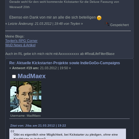
Gerade wohl für den wohl kommende Kickstarter für die Deluxe Fassung von
Werewolf 20th
Ebenso ein Dank von mir an alle die sich beteiligen
«
Letzte Änderung: 21.03.2012 | 19:48 von Teylen
»
Gespeichert
Meine Blogs:
Teylen's RPG Corner
WoD News & Artikel
Auch im RL gebe ich mich nicht mit Axxxxxxxxxx ab #RealLifeFilterBlase
Re: Aktuelle Kickstarter-Projekte sowie IndieGoGo-Campaigns
«
Antwort #19 am:
21.03.2012 | 19:50 »
MadMaex
Username: MadMaex
Zitat von: Jiba am 21.03.2012 | 19:22
Gibt es eigentlich eine Möglichkeit, bei Kickstarter zu pledgen,
ohne
eine
Kreditkarte zu haben?