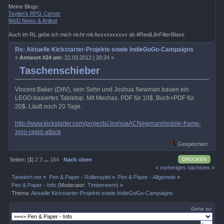
Meine Blogs:
Teylen's RPG Corner
WoD News & Artikel
Auch im RL gebe ich mich nicht mit Axxxxxxxxxx ab #RealLifeFilterBlase
Re: Aktuelle Kickstarter-Projekte sowie IndieGoGo-Campaigns
«
Antwort #24 am:
22.03.2012 | 20:24 »
Taschenschieber
Vincent Baker (DitV), sein Sohn und Joshua Newman bauen ein
LEGO-basiertes Tabletop. Mit Mechas. PDF für 10$, Buch+PDF für
20$. Läuft noch 20 Tage.
http://www.kickstarter.com/projects/JoshuaACNewman/mobile-frame-
zero-rapid-attack
Gespeichert
DRUCKEN
Seiten: [
1
]
2
3
...
164
Nach oben
« vorheriges
nächstes »
Tanelorn.net
»
Pen & Paper - Rollenspiel
»
Pen & Paper - Allgemein
»
Pen & Paper - Info
(Moderator:
Timberwere
) »
Thema:
Aktuelle Kickstarter-Projekte sowie IndieGoGo-Campaigns
Gehe zu: