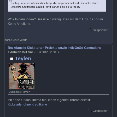
Richtig, aber es ist eine Anleitung, die sogar speziell auf Deutsche ohne
reguläre
Kreditkarte abzielt - und darum ging es ja, oder?
Wo? In dem Video? Das ist ein wenig Spaß mit dem Link ins Forum.
Keine Anleitung.
Gespeichert
Kurze klare Worte
Re: Aktuelle Kickstarter-Projekte sowie IndieGoGo-Campaigns
«
Antwort #23 am:
21.03.2012 | 20:08 »
Teylen
Username: Teylen
Ich habe für das Thema mal einen eigenen Thread erstellt:
Kickstarter ohne Kreditkarte
Gespeichert