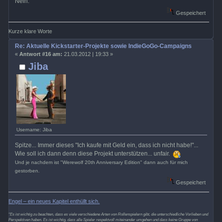
Nein.
Gespeichert
Kurze klare Worte
Re: Aktuelle Kickstarter-Projekte sowie IndieGoGo-Campaigns
«
Antwort #16 am:
21.03.2012 | 19:33 »
Jiba
Username: Jiba
Spitze... Immer dieses "Ich kaufe mit Geld ein, dass ich nicht habe!"...
Wie soll ich dann denn diese Projekt unterstützen... unfair.
Und je nachdem ist "Werewolf 20th Anniversary Edition" dann auch für mich
gestorben.
Gespeichert
Engel – ein neues Kapitel enthüllt sich.
“Es ist wichtig zu beachten, dass es viele verschiedene Arten von Rollenspielern gibt, die unterschiedliche Vorlieben und
Perspektiven haben. Es ist wichtig, dass alle Spieler respektvoll miteinander umgehen und dass keine Gruppe von