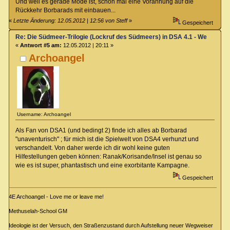
Und weil es gerade Mode ist, schon mal eine Vorahnung auf die
Rückkehr Borbarads mit einbauen...
«
Letzte Änderung: 12.05.2012 | 12:56 von Steff
»
Gespeichert
Re: Die Südmeer-Trilogie (Lockruf des Südmeers) in DSA 4.1 - Wer hat E
«
Antwort #5 am:
12.05.2012 | 20:11 »
Archoangel
Username: Archoangel
Als Fan von DSA1 (und bedingt 2) finde ich alles ab Borbarad
"unaventurisch" ; für mich ist die Spielwelt von DSA4 verhunzt und
verschandelt. Von daher werde ich dir wohl keine guten
Hilfestellungen geben können: Ranak/Korisande/Insel ist genau so
wie es ist super, phantastisch und eine exorbitante Kampagne.
Gespeichert
4E Archoangel - Love me or leave me!
Methuselah-School GM
Ideologie ist der Versuch, den Straßenzustand durch Aufstellung neuer Wegweiser