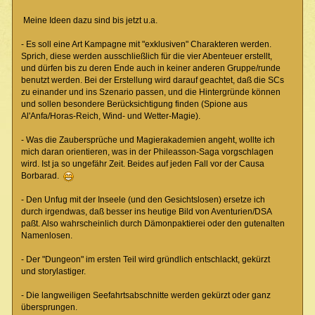
Meine Ideen dazu sind bis jetzt u.a.
- Es soll eine Art Kampagne mit "exklusiven" Charakteren werden.
Sprich, diese werden ausschließlich für die vier Abenteuer erstellt,
und dürfen bis zu deren Ende auch in keiner anderen Gruppe/runde
benutzt werden. Bei der Erstellung wird darauf geachtet, daß die SCs
zu einander und ins Szenario passen, und die Hintergründe können
und sollen besondere Berücksichtigung finden (Spione aus
Al'Anfa/Horas-Reich, Wind- und Wetter-Magie).
- Was die Zaubersprüche und Magierakademien angeht, wollte ich
mich daran orientieren, was in der Phileasson-Saga vorgschlagen
wird. Ist ja so ungefähr Zeit. Beides auf jeden Fall vor der Causa
Borbarad.
- Den Unfug mit der Inseele (und den Gesichtslosen) ersetze ich
durch irgendwas, daß besser ins heutige Bild von Aventurien/DSA
paßt. Also wahrscheinlich durch Dämonpaktierei oder den gutenalten
Namenlosen.
- Der "Dungeon" im ersten Teil wird gründlich entschlackt, gekürzt
und storylastiger.
- Die langweiligen Seefahrtsabschnitte werden gekürzt oder ganz
übersprungen.