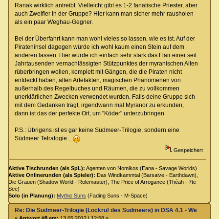
Ranak wirklich antreibt. Vielleicht gibt es 1-2 fanatische Priester, aber
auch Zweifler in der Gruppe? Hier kann man sicher mehr rausholen
als ein paar Weghau-Gegner.
Bei der Überfahrt kann man wohl vieles so lassen, wie es ist. Auf der
Pirateninsel dagegen würde ich wohl kaum einen Stein auf dem
anderen lassen. Hier würde ich einfach sehr stark das Flair einer seit
Jahrtausenden vernachlässigten Stützpunktes der myranischen Alten
rüberbringen wollen, komplett mit Gängen, die die Piraten nicht
entdeckt haben, alten Artefakten, magischen Phänomenen von
außerhalb des Regelbuches und Räumen, die zu vollkommen
unerklärlichen Zwecken verwendet wurden. Falls deine Gruppe sich
mit dem Gedanken trägt, irgendwann mal Myranor zu erkunden,
dann ist das der perfekte Ort, um "Köder" unterzubringen.
P.S.: Übrigens ist es gar keine Südmeer-Trilogie, sondern eine
Südmeer Tetralogie...
Gespeichert
Aktive Tischrunden (als SpL):
Agenten von Nomikos (Eana - Savage Worlds)
Aktive Onlinerunden (als Spieler):
Das Windkammtal (Barsaive - Earthdawn),
Die Grauen (Shadow World - Rolemaster), The Price of Arrogance (Théah - 7te
See)
Solo (in Planung):
Mythic Suns
(Fading Suns - M-Space)
Re: Die Südmeer-Trilogie (Lockruf des Südmeers) in DSA 4.1 - Wer hat E
«
Antwort #8 am:
13.05.2012 | 12:58 »