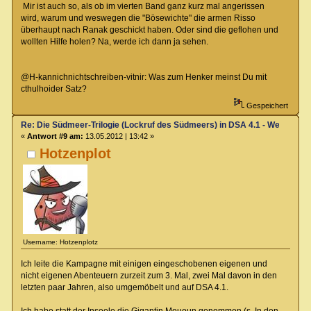
Mir ist auch so, als ob im vierten Band ganz kurz mal angerissen
wird, warum und weswegen die "Bösewichte" die armen Risso
überhaupt nach Ranak geschickt haben. Oder sind die geflohen und
wollten Hilfe holen? Na, werde ich dann ja sehen.
@H-kannichnichtschreiben-vitnir: Was zum Henker meinst Du mit
cthulhoider Satz?
Gespeichert
Re: Die Südmeer-Trilogie (Lockruf des Südmeers) in DSA 4.1 - Wer hat E
«
Antwort #9 am:
13.05.2012 | 13:42 »
Hotzenplot
Username: Hotzenplotz
Ich leite die Kampagne mit einigen eingeschobenen eigenen und
nicht eigenen Abenteuern zurzeit zum 3. Mal, zwei Mal davon in den
letzten paar Jahren, also umgemöbelt und auf DSA 4.1.
Ich habe statt der Inseele die Gigantin Mououn genommen (s. In den