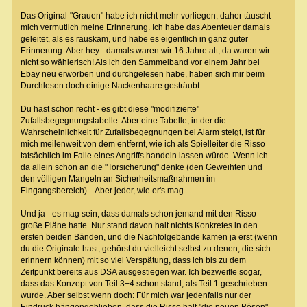
Das Original-"Grauen" habe ich nicht mehr vorliegen, daher täuscht
mich vermutlich meine Erinnerung. Ich habe das Abenteuer damals
geleitet, als es rauskam, und habe es eigentlich in ganz guter
Erinnerung. Aber hey - damals waren wir 16 Jahre alt, da waren wir
nicht so wählerisch! Als ich den Sammelband vor einem Jahr bei
Ebay neu erworben und durchgelesen habe, haben sich mir beim
Durchlesen doch einige Nackenhaare gesträubt.
Du hast schon recht - es gibt diese "modifizierte"
Zufallsbegegnungstabelle. Aber eine Tabelle, in der die
Wahrscheinlichkeit für Zufallsbegegnungen bei Alarm steigt, ist für
mich meilenweit von dem entfernt, wie ich als Spielleiter die Risso
tatsächlich im Falle eines Angriffs handeln lassen würde. Wenn ich
da allein schon an die "Torsicherung" denke (den Geweihten und
den völligen Mangeln an Sicherheitsmaßnahmen im
Eingangsbereich)... Aber jeder, wie er's mag.
Und ja - es mag sein, dass damals schon jemand mit den Risso
große Pläne hatte. Nur stand davon halt nichts Konkretes in den
ersten beiden Bänden, und die Nachfolgebände kamen ja erst (wenn
du die Originale hast, gehörst du vielleicht selbst zu denen, die sich
erinnern können) mit so viel Verspätung, dass ich bis zu dem
Zeitpunkt bereits aus DSA ausgestiegen war. Ich bezweifle sogar,
dass das Konzept von Teil 3+4 schon stand, als Teil 1 geschrieben
wurde. Aber selbst wenn doch: Für mich war jedenfalls nur der
Eindruck hängengeblieben, dass die Risso halt "die neuen Bösen"