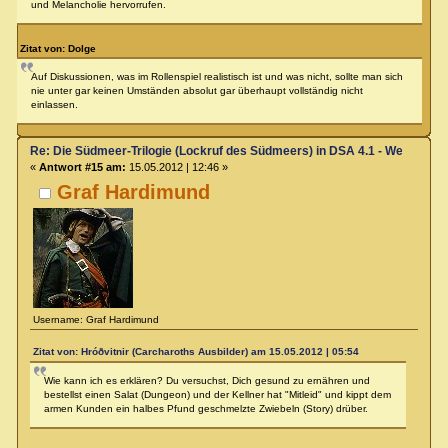
und Melancholie hervorrufen.
Zitat von: Dolge
Auf Diskussionen, was im Rollenspiel realistisch ist und was nicht, sollte man sich
nie unter gar keinen Umständen absolut gar überhaupt vollständig nicht
einlassen.
Re: Die Südmeer-Trilogie (Lockruf des Südmeers) in DSA 4.1 - Wer hat E
«
Antwort #15 am:
15.05.2012 | 12:46 »
Graf Hardimund
Username: Graf Hardimund
Zitat von: Hróðvitnir (Carcharoths Ausbilder) am 15.05.2012 | 05:54
Wie kann ich es erklären? Du versuchst, Dich gesund zu ernähren und
bestellst einen Salat (Dungeon) und der Kellner hat "Mitleid" und kippt dem
armen Kunden ein halbes Pfund geschmelzte Zwiebeln (Story) drüber.