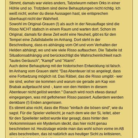
Stimmt, damals war vieles anders, Tatzelwurm neben Orks in einer
Höhle und so. Trotzdem sind deine Behauptungen nicht richtig. Ich
weiß nicht, woher du diese Aussagen hast, sie entsprechen
überhaupt nicht der Wahrheit.
Sowohl im Original-Grauen (!) als auch in der Neuauflage sind die
Risso NICHT statisch in einem Raum und warten dort. Schon im
Original, damals für diese Zeit wohl eine Neuheit, gibt es für den
Tempel eine Zufallstabelle im Anhang. Dort steht in der
Beschreibung, dass es abhängig vom Ort und vom Verhalten der
Helden abhängt, wo und wie viele Risso auftauchen. Die Tabelle ist
Situationsabhängig und berücksichtigt die Wahrscheinlichkeit nach
"lautes Geräusch", "Kampf" und "Alarm".
Auch deine Behauptung mit der historischen Entwicklung ist falsch.
Im Anhang vom Grauen steht: "Das Abenteuer ist so angelegt, dass
eine Fortsetzung möglich ist. Das Rätsel, das die Risso umgibt - wer
sie sind, woher sie kommen und warum sie gerade am Kap von
Brabak aufgetaucht sind -, kann von den Helden in diesem
Abenteuer nicht gelöst werden." Danach wird noch etwas darauf
eingegangen, was mit geflohenen Risso passiert. Außerdem werden
denkbare (!) Enden angerissen.
Es stimmt also nicht, dass die Risso "einfach die bösen sind", wie du
sagst. Für die Spieler vielleicht, je nach dem wie der SL leitet, aber
für den Spielleiter selbst wurde klar gesagt, dass hinter den
Vorkommnissen ein Mysterium steckt, das hier nicht genau
beschrieben ist. Heutzutage würde man das wohl schon vorne im AB
alles beschreiben, das ist natürlich aus heutiger Sicht zu kritisieren,