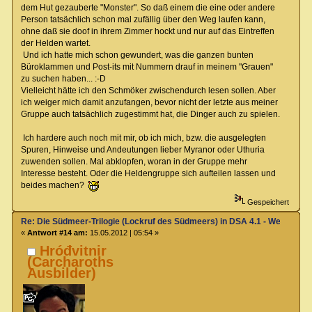
dem Hut gezauberte "Monster". So daß einem die eine oder andere
Person tatsächlich schon mal zufällig über den Weg laufen kann,
ohne daß sie doof in ihrem Zimmer hockt und nur auf das Eintreffen
der Helden wartet.
Und ich hatte mich schon gewundert, was die ganzen bunten
Büroklammen und Post-its mit Nummern drauf in meinem "Grauen"
zu suchen haben... :-D
Vielleicht hätte ich den Schmöker zwischendurch lesen sollen. Aber
ich weiger mich damit anzufangen, bevor nicht der letzte aus meiner
Gruppe auch tatsächlich zugestimmt hat, die Dinger auch zu spielen.
Ich hardere auch noch mit mir, ob ich mich, bzw. die ausgelegten
Spuren, Hinweise und Andeutungen lieber Myranor oder Uthuria
zuwenden sollen. Mal abklopfen, woran in der Gruppe mehr
Interesse besteht. Oder die Heldengruppe sich aufteilen lassen und
beides machen?
Gespeichert
Re: Die Südmeer-Trilogie (Lockruf des Südmeers) in DSA 4.1 - Wer hat E
«
Antwort #14 am:
15.05.2012 | 05:54 »
Hróđvitnir
(Carcharoths
Ausbilder)