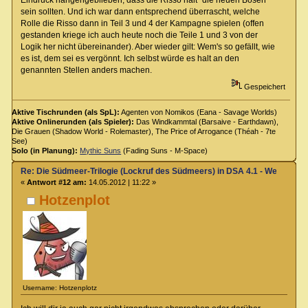
sein sollten. Und ich war dann entsprechend überrascht, welche
Rolle die Risso dann in Teil 3 und 4 der Kampagne spielen (offen
gestanden kriege ich auch heute noch die Teile 1 und 3 von der
Logik her nicht übereinander). Aber wieder gilt: Wem's so gefällt, wie
es ist, dem sei es vergönnt. Ich selbst würde es halt an den
genannten Stellen anders machen.
Gespeichert
Aktive Tischrunden (als SpL):
Agenten von Nomikos (Eana - Savage Worlds)
Aktive Onlinerunden (als Spieler):
Das Windkammtal (Barsaive - Earthdawn),
Die Grauen (Shadow World - Rolemaster), The Price of Arrogance (Théah - 7te
See)
Solo (in Planung):
Mythic Suns
(Fading Suns - M-Space)
Re: Die Südmeer-Trilogie (Lockruf des Südmeers) in DSA 4.1 - Wer hat E
«
Antwort #12 am:
14.05.2012 | 11:22 »
Hotzenplot
Username: Hotzenplotz