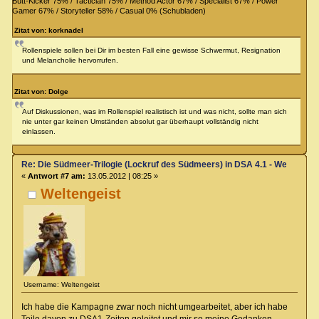
Butt-Kicker 75% / Tactician 75% / Method Actor 67% / Specialist 67% / Power
Gamer 67% / Storyteller 58% / Casual 0% (Schubladen)
Zitat von: korknadel
Rollenspiele sollen bei Dir im besten Fall eine gewisse Schwermut, Resignation
und Melancholie hervorrufen.
Zitat von: Dolge
Auf Diskussionen, was im Rollenspiel realistisch ist und was nicht, sollte man sich
nie unter gar keinen Umständen absolut gar überhaupt vollständig nicht
einlassen.
Re: Die Südmeer-Trilogie (Lockruf des Südmeers) in DSA 4.1 - Wer hat E
«
Antwort #7 am:
13.05.2012 | 08:25 »
Weltengeist
Username: Weltengeist
Ich habe die Kampagne zwar noch nicht umgearbeitet, aber ich habe