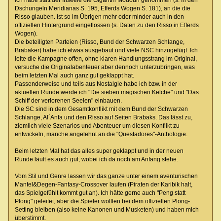
Dschungeln Meridianas S. 195, Efferds Wogen S. 181), an die die
Risso glauben. Ist so im Übrigen mehr oder minder auch in den
offiziellen Hintergrund eingeflossen (s. Daten zu den Risso in Efferds
Wogen).
Die beteiligten Parteien (Risso, Bund der Schwarzen Schlange,
Brabaker) habe ich etwas ausgebaut und viele NSC hinzugefügt. Ich
leite die Kampagne offen, ohne klaren Handlungsstrang im Original,
versuche die Originalabenteuer aber dennoch unterzubringen, was
beim letzten Mal auch ganz gut geklappt hat.
Passenderweise und teils aus Nostalgie habe ich bzw. in der
aktuellen Runde werde ich "Die sieben magischen Kelche" und "Das
Schiff der verlorenen Seelen" einbauen.
Die SC sind in dem Gesamtkonflikt mit dem Bund der Schwarzen
Schlange, Al´Anfa und den Risso auf Seiten Brabaks. Das lässt zu,
ziemlich viele Szenarios und Abenteuer um diesen Konflikt zu
entwickeln, manche angelehnt an die "Questadores"-Anthologie.
Beim letzten Mal hat das alles super geklappt und in der neuen
Runde läuft es auch gut, wobei ich da noch am Anfang stehe.
Vom Stil und Genre lassen wir das ganze unter einem aventurischen
Mantel&Degen-Fantasy-Crossover laufen (Piraten der Karibik halt,
das Spielgefühlt kommt gut an). Ich hätte gerne auch "Peng statt
Plong" geleitet, aber die Spieler wollten bei dem offiziellen Plong-
Setting bleiben (also keine Kanonen und Musketen) und haben mich
überstimmt.