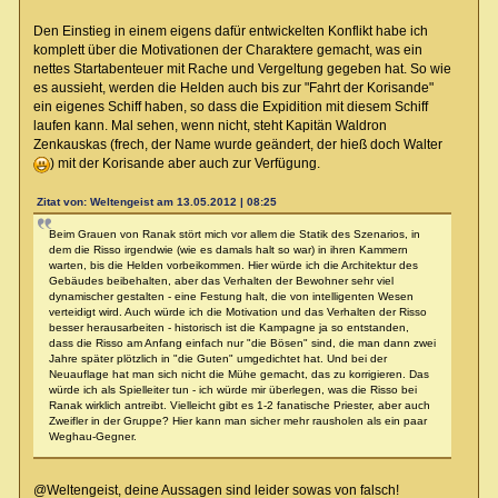
Den Einstieg in einem eigens dafür entwickelten Konflikt habe ich
komplett über die Motivationen der Charaktere gemacht, was ein
nettes Startabenteuer mit Rache und Vergeltung gegeben hat. So wie
es aussieht, werden die Helden auch bis zur "Fahrt der Korisande"
ein eigenes Schiff haben, so dass die Expidition mit diesem Schiff
laufen kann. Mal sehen, wenn nicht, steht Kapitän Waldron
Zenkauskas (frech, der Name wurde geändert, der hieß doch Walter
) mit der Korisande aber auch zur Verfügung.
Zitat von: Weltengeist am 13.05.2012 | 08:25
Beim Grauen von Ranak stört mich vor allem die Statik des Szenarios, in
dem die Risso irgendwie (wie es damals halt so war) in ihren Kammern
warten, bis die Helden vorbeikommen. Hier würde ich die Architektur des
Gebäudes beibehalten, aber das Verhalten der Bewohner sehr viel
dynamischer gestalten - eine Festung halt, die von intelligenten Wesen
verteidigt wird. Auch würde ich die Motivation und das Verhalten der Risso
besser herausarbeiten - historisch ist die Kampagne ja so entstanden,
dass die Risso am Anfang einfach nur "die Bösen" sind, die man dann zwei
Jahre später plötzlich in "die Guten" umgedichtet hat. Und bei der
Neuauflage hat man sich nicht die Mühe gemacht, das zu korrigieren. Das
würde ich als Spielleiter tun - ich würde mir überlegen, was die Risso bei
Ranak wirklich antreibt. Vielleicht gibt es 1-2 fanatische Priester, aber auch
Zweifler in der Gruppe? Hier kann man sicher mehr rausholen als ein paar
Weghau-Gegner.
@Weltengeist, deine Aussagen sind leider sowas von falsch!