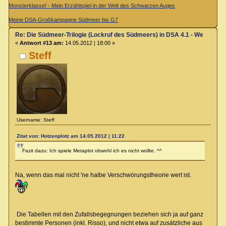
Monsterklasse! - Mein Erzählspiel in der Welt des Schwarzen Auges
Meine DSA-Großkampagne Südmeer bis G7
Re: Die Südmeer-Trilogie (Lockruf des Südmeers) in DSA 4.1 - Wer hat E
«
Antwort #13 am:
14.05.2012 | 18:00 »
Steff
Username: Steff
Zitat von: Hotzenplotz am 14.05.2012 | 11:22
Fazit dazu: Ich spiele Metaplot obwohl ich es nicht wollte. ^^
Na, wenn das mal nicht 'ne halbe Verschwörungstheorie wert ist.
Die Tabellen mit den Zufallsbegegnungen beziehen sich ja auf ganz
bestimmte Personen (inkl. Risso), und nicht etwa auf zusätzliche aus