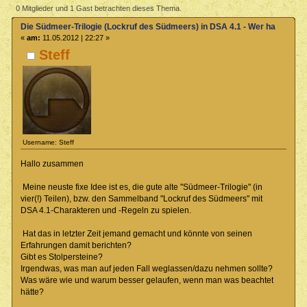
Südmeers) in DSA 4.1 - Wer hat Erfahrung? (Gelesen 6383 mal)
0 Mitglieder und 1 Gast betrachten dieses Thema.
Die Südmeer-Trilogie (Lockruf des Südmeers) in DSA 4.1 - Wer hat Erfah
«
am:
11.05.2012 | 22:27 »
Steff
Username: Steff
Hallo zusammen
Meine neuste fixe Idee ist es, die gute alte "Südmeer-Trilogie" (in
vier(!) Teilen), bzw. den Sammelband "Lockruf des Südmeers" mit
DSA 4.1-Charakteren und -Regeln zu spielen.
Hat das in letzter Zeit jemand gemacht und könnte von seinen
Erfahrungen damit berichten?
Gibt es Stolpersteine?
Irgendwas, was man auf jeden Fall weglassen/dazu nehmen sollte?
Was wäre wie und warum besser gelaufen, wenn man was beachtet
hätte?