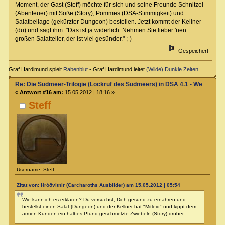
Moment, der Gast (Steff) möchte für sich und seine Freunde Schnitzel
(Abenteuer) mit Soße (Story), Pommes (DSA-Stimmigkeit) und
Salatbeilage (gekürzter Dungeon) bestellen. Jetzt kommt der Kellner
(du) und sagt ihm: "Das ist ja widerlich. Nehmen Sie lieber 'nen
großen Salatteller, der ist viel gesünder." ;-)
Gespeichert
Graf Hardimund spielt
Rabenblut
- Graf Hardimund leitet
(Wilde) Dunkle Zeiten
Re: Die Südmeer-Trilogie (Lockruf des Südmeers) in DSA 4.1 - Wer hat E
«
Antwort #16 am:
15.05.2012 | 18:16 »
Steff
Username: Steff
Zitat von: Hróðvitnir (Carcharoths Ausbilder) am 15.05.2012 | 05:54
Wie kann ich es erklären? Du versuchst, Dich gesund zu ernähren und
bestellst einen Salat (Dungeon) und der Kellner hat "Mitleid" und kippt dem
armen Kunden ein halbes Pfund geschmelzte Zwiebeln (Story) drüber.