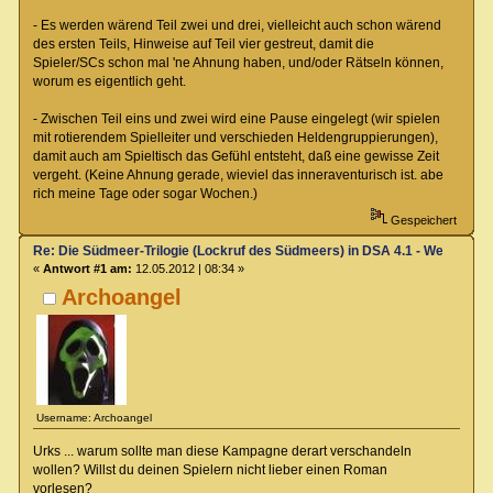
- Es werden wärend Teil zwei und drei, vielleicht auch schon wärend
des ersten Teils, Hinweise auf Teil vier gestreut, damit die
Spieler/SCs schon mal 'ne Ahnung haben, und/oder Rätseln können,
worum es eigentlich geht.
- Zwischen Teil eins und zwei wird eine Pause eingelegt (wir spielen
mit rotierendem Spielleiter und verschieden Heldengruppierungen),
damit auch am Spieltisch das Gefühl entsteht, daß eine gewisse Zeit
vergeht. (Keine Ahnung gerade, wieviel das inneraventurisch ist. abe
rich meine Tage oder sogar Wochen.)
Gespeichert
Re: Die Südmeer-Trilogie (Lockruf des Südmeers) in DSA 4.1 - Wer hat E
«
Antwort #1 am:
12.05.2012 | 08:34 »
Archoangel
Username: Archoangel
Urks ... warum sollte man diese Kampagne derart verschandeln
wollen? Willst du deinen Spielern nicht lieber einen Roman
vorlesen?