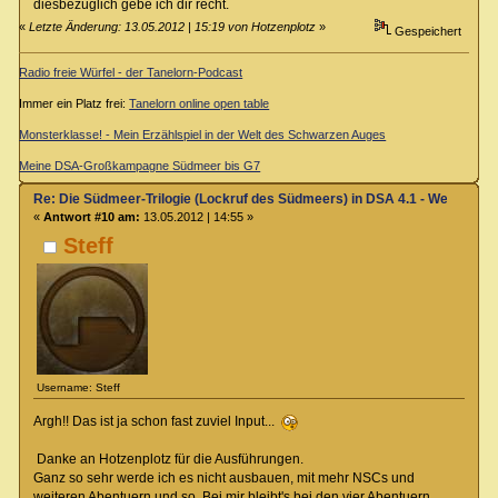
diesbezüglich gebe ich dir recht.
«
Letzte Änderung: 13.05.2012 | 15:19 von Hotzenplotz
»
Gespeichert
Radio freie Würfel - der Tanelorn-Podcast
Immer ein Platz frei:
Tanelorn online open table
Monsterklasse! - Mein Erzählspiel in der Welt des Schwarzen Auges
Meine DSA-Großkampagne Südmeer bis G7
Re: Die Südmeer-Trilogie (Lockruf des Südmeers) in DSA 4.1 - Wer hat E
«
Antwort #10 am:
13.05.2012 | 14:55 »
Steff
Username: Steff
Argh!! Das ist ja schon fast zuviel Input...
Danke an Hotzenplotz für die Ausführungen.
Ganz so sehr werde ich es nicht ausbauen, mit mehr NSCs und
weiteren Abentuern und so. Bei mir bleibt's bei den vier Abentuern