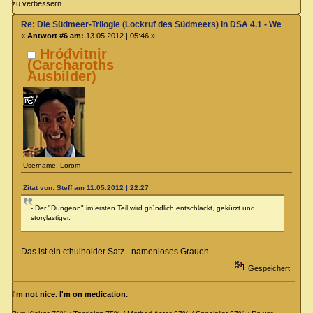
zu verbessern.
Re: Die Südmeer-Trilogie (Lockruf des Südmeers) in DSA 4.1 - Wer hat E
«
Antwort #6 am:
13.05.2012 | 05:46 »
Hróđvitnir
(Carcharoths
Ausbilder)
Username: Lorom
Zitat von: Steff am 11.05.2012 | 22:27
- Der "Dungeon" im ersten Teil wird gründlich entschlackt, gekürzt und
storylastiger.
Das ist ein cthulhoider Satz - namenloses Grauen...
Gespeichert
I'm not nice. I'm on medication.