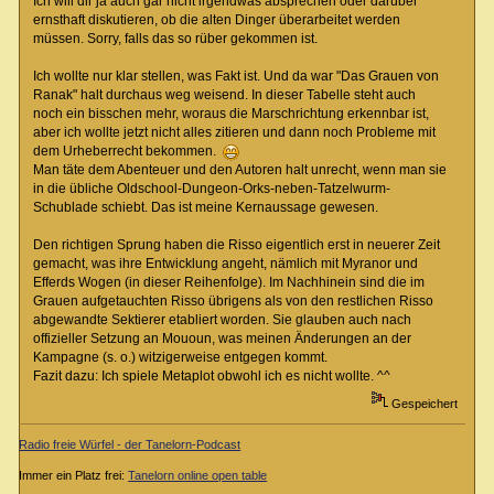
Ich will dir ja auch gar nicht irgendwas absprechen oder darüber
ernsthaft diskutieren, ob die alten Dinger überarbeitet werden
müssen. Sorry, falls das so rüber gekommen ist.
Ich wollte nur klar stellen, was Fakt ist. Und da war "Das Grauen von
Ranak" halt durchaus weg weisend. In dieser Tabelle steht auch
noch ein bisschen mehr, woraus die Marschrichtung erkennbar ist,
aber ich wollte jetzt nicht alles zitieren und dann noch Probleme mit
dem Urheberrecht bekommen.
Man täte dem Abenteuer und den Autoren halt unrecht, wenn man sie
in die übliche Oldschool-Dungeon-Orks-neben-Tatzelwurm-
Schublade schiebt. Das ist meine Kernaussage gewesen.
Den richtigen Sprung haben die Risso eigentlich erst in neuerer Zeit
gemacht, was ihre Entwicklung angeht, nämlich mit Myranor und
Efferds Wogen (in dieser Reihenfolge). Im Nachhinein sind die im
Grauen aufgetauchten Risso übrigens als von den restlichen Risso
abgewandte Sektierer etabliert worden. Sie glauben auch nach
offizieller Setzung an Mououn, was meinen Änderungen an der
Kampagne (s. o.) witzigerweise entgegen kommt.
Fazit dazu: Ich spiele Metaplot obwohl ich es nicht wollte. ^^
Gespeichert
Radio freie Würfel - der Tanelorn-Podcast
Immer ein Platz frei:
Tanelorn online open table