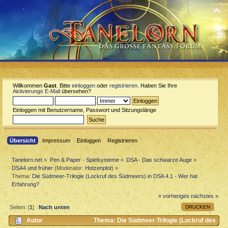
Willkommen
Gast
. Bitte
einloggen
oder
registrieren
. Haben Sie Ihre
Aktivierungs E-Mail
übersehen?
Einloggen mit Benutzername, Passwort und Sitzungslänge
Übersicht
Impressum
Einloggen
Registrieren
Tanelorn.net
»
Pen & Paper - Spielsysteme
»
DSA - Das schwarze Auge
»
DSA4 und früher
(Moderator:
Hotzenplot
) »
Thema:
Die Südmeer-Trilogie (Lockruf des Südmeers) in DSA 4.1 - Wer hat
Erfahrung?
« vorheriges
nächstes »
DRUCKEN
Seiten: [
1
]
Nach unten
Autor
Thema: Die Südmeer-Trilogie (Lockruf des