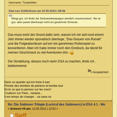
Username: Tümpelritter
Zitat von: ErikErikson am 12.05.2012 | 08:36
Klingt gut. ich finde die Südmeerkampagne ziemlich unaventurisch. Sie ist
gut, aber passt überhaupt nicht ins gewohnte Schema.
Das muss wohl der Grund dafür sein, warum ich mir seit rund einem
Jahr immer wieder sporadisch überlege, "Das Grauen von Ranak"
und die Folgeabenteuer auf ein mir genehmes Rollenspiel zu
konvertieren. Aber ich habe immer noch den Eindruck, da steckt für
meinen Geschmack zu viel Aventurien drin
Die Vorstellung, daraus
noch mehr DSA
zu machen, finde ich..
beklemmend.
Gespeichert
Dans un quartier qui est triste à tuer
Prends des bombes de peinture et bombe tout
Ecris se que tu penses sur les murs!
Couleurs sur Paris...nanana...
Il est temps de changer... na nana na
Re: Die Südmeer-Trilogie (Lockruf des Südmeers) in DSA 4.1 - Wer hat E
«
Antwort #4 am:
12.05.2012 | 12:52 »
Steff