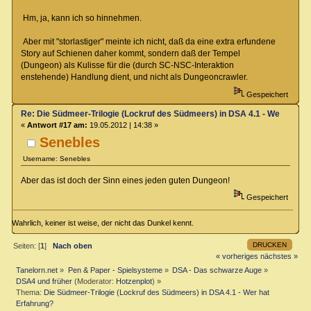
Hm, ja, kann ich so hinnehmen.
Aber mit "storlastiger" meinte ich nicht, daß da eine extra erfundene
Story auf Schienen daher kommt, sondern daß der Tempel
(Dungeon) als Kulisse für die (durch SC-NSC-Interaktion
enstehende) Handlung dient, und nicht als Dungeoncrawler.
Gespeichert
Re: Die Südmeer-Trilogie (Lockruf des Südmeers) in DSA 4.1 - Wer hat E
«
Antwort #17 am:
19.05.2012 | 14:38 »
Senebles
Username: Senebles
Aber das ist doch der Sinn eines jeden guten Dungeon!
Gespeichert
Wahrlich, keiner ist weise, der nicht das Dunkel kennt.
DRUCKEN
Seiten: [
1
]
Nach oben
« vorheriges
nächstes »
Tanelorn.net
»
Pen & Paper - Spielsysteme
»
DSA - Das schwarze Auge
»
DSA4 und früher
(Moderator:
Hotzenplot
) »
Thema:
Die Südmeer-Trilogie (Lockruf des Südmeers) in DSA 4.1 - Wer hat
Erfahrung?