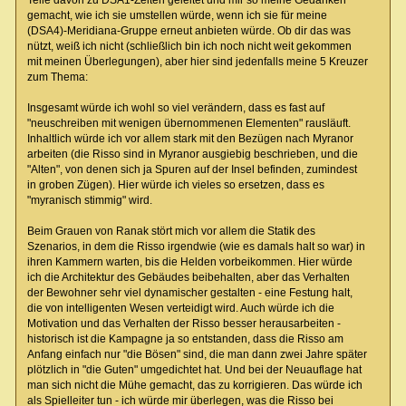
Teile davon zu DSA1-Zeiten geleitet und mir so meine Gedanken
gemacht, wie ich sie umstellen würde, wenn ich sie für meine
(DSA4)-Meridiana-Gruppe erneut anbieten würde. Ob dir das was
nützt, weiß ich nicht (schließlich bin ich noch nicht weit gekommen
mit meinen Überlegungen), aber hier sind jedenfalls meine 5 Kreuzer
zum Thema:
Insgesamt würde ich wohl so viel verändern, dass es fast auf
"neuschreiben mit wenigen übernommenen Elementen" rausläuft.
Inhaltlich würde ich vor allem stark mit den Bezügen nach Myranor
arbeiten (die Risso sind in Myranor ausgiebig beschrieben, und die
"Alten", von denen sich ja Spuren auf der Insel befinden, zumindest
in groben Zügen). Hier würde ich vieles so ersetzen, dass es
"myranisch stimmig" wird.
Beim Grauen von Ranak stört mich vor allem die Statik des
Szenarios, in dem die Risso irgendwie (wie es damals halt so war) in
ihren Kammern warten, bis die Helden vorbeikommen. Hier würde
ich die Architektur des Gebäudes beibehalten, aber das Verhalten
der Bewohner sehr viel dynamischer gestalten - eine Festung halt,
die von intelligenten Wesen verteidigt wird. Auch würde ich die
Motivation und das Verhalten der Risso besser herausarbeiten -
historisch ist die Kampagne ja so entstanden, dass die Risso am
Anfang einfach nur "die Bösen" sind, die man dann zwei Jahre später
plötzlich in "die Guten" umgedichtet hat. Und bei der Neuauflage hat
man sich nicht die Mühe gemacht, das zu korrigieren. Das würde ich
als Spielleiter tun - ich würde mir überlegen, was die Risso bei