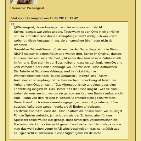
Username: Weltengeist
Zitat von: Hotzenplotz am 13.05.2012 | 13:42
@Weltengeist, deine Aussagen sind leider sowas von falsch!
Stimmt, damals war vieles anders, Tatzelwurm neben Orks in einer Höhle
und so. Trotzdem sind deine Behauptungen nicht richtig. Ich weiß nicht,
woher du diese Aussagen hast, sie entsprechen überhaupt nicht der
Wahrheit.
Sowohl im Original-Grauen (!) als auch in der Neuauflage sind die Risso
NICHT statisch in einem Raum und warten dort. Schon im Original, damals
für diese Zeit wohl eine Neuheit, gibt es für den Tempel eine Zufallstabelle
im Anhang. Dort steht in der Beschreibung, dass es abhängig vom Ort und
vom Verhalten der Helden abhängt, wo und wie viele Risso auftauchen.
Die Tabelle ist Situationsabhängig und berücksichtigt die
Wahrscheinlichkeit nach "lautes Geräusch", "Kampf" und "Alarm".
Auch deine Behauptung mit der historischen Entwicklung ist falsch. Im
Anhang vom Grauen steht: "Das Abenteuer ist so angelegt, dass eine
Fortsetzung möglich ist. Das Rätsel, das die Risso umgibt - wer sie sind,
woher sie kommen und warum sie gerade am Kap von Brabak aufgetaucht
sind -, kann von den Helden in diesem Abenteuer nicht gelöst werden."
Danach wird noch etwas darauf eingegangen, was mit geflohenen Risso
passiert. Außerdem werden denkbare (!) Enden angerissen.
Es stimmt also nicht, dass die Risso "einfach die bösen sind", wie du sagst.
Für die Spieler vielleicht, je nach dem wie der SL leitet, aber für den
Spielleiter selbst wurde klar gesagt, dass hinter den Vorkommnissen ein
Mysterium steckt, das hier nicht genau beschrieben ist. Heutzutage würde
man das wohl schon vorne im AB alles beschreiben, das ist natürlich aus
heutiger Sicht zu kritisieren, diesbezüglich gebe ich dir recht.