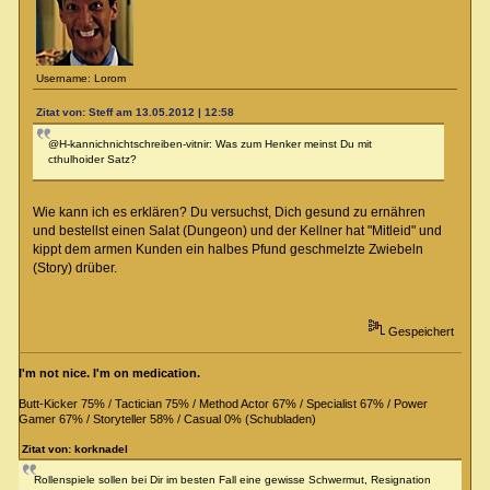
Username: Lorom
Zitat von: Steff am 13.05.2012 | 12:58
@H-kannichnichtschreiben-vitnir: Was zum Henker meinst Du mit
cthulhoider Satz?
Wie kann ich es erklären? Du versuchst, Dich gesund zu ernähren
und bestellst einen Salat (Dungeon) und der Kellner hat "Mitleid" und
kippt dem armen Kunden ein halbes Pfund geschmelzte Zwiebeln
(Story) drüber.
Gespeichert
I'm not nice. I'm on medication.
Butt-Kicker 75% / Tactician 75% / Method Actor 67% / Specialist 67% / Power
Gamer 67% / Storyteller 58% / Casual 0% (Schubladen)
Zitat von: korknadel
Rollenspiele sollen bei Dir im besten Fall eine gewisse Schwermut, Resignation