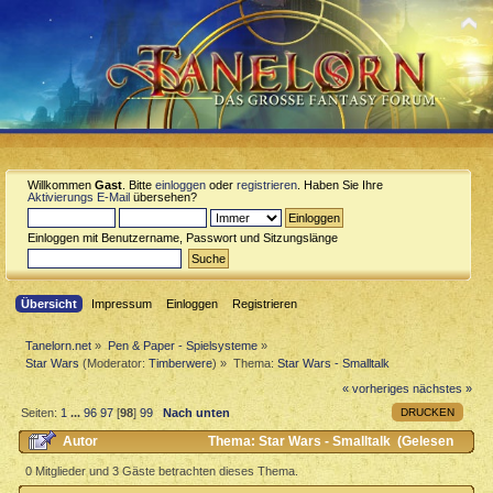
Willkommen
Gast
. Bitte
einloggen
oder
registrieren
. Haben Sie Ihre
Aktivierungs E-Mail
übersehen?
Einloggen mit Benutzername, Passwort und Sitzungslänge
Übersicht
Impressum
Einloggen
Registrieren
Tanelorn.net
»
Pen & Paper - Spielsysteme
»
Star Wars
(Moderator:
Timberwere
) »
Thema:
Star Wars - Smalltalk
« vorheriges
nächstes »
DRUCKEN
Seiten:
1
...
96
97
[
98
]
99
Nach unten
Autor
Thema: Star Wars - Smalltalk (Gelesen
437797 mal)
0 Mitglieder und 3 Gäste betrachten dieses Thema.