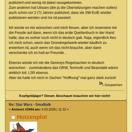
publiziert und wenig ist dabei rausgekommen.
Zum anderen hat Ulisses (die ja die Übersetzungen machen sollen)
auch schon vor 2 (?) Jahren publiziert, dass sie SW-EotE wieder
publizieren werden und nix ist passiert.
Ich würde es mir wünschen und mich freuen, aber ich reserviere mir
die Freude auf dann, wenn ich das erste Quellenbuch in der Hand
halte, das es vorher noch nicht in deutsch gab. Naja, eigentlich freu
ich mich schon, wenn das Grundregelwerk wieder käuflich zu
erwerben ist, auch wenn ich das nicht brauche, aber dann
verschenke ich es halt an Freunde...
Ebenso würde ich mir die Genesys Regelsachen in deutsch
wünschen - zumindestens das GRW, Terrinoth und Beanstalk wären
wirklich toll. L5R ebenso.
Aber da halte ich mich in Sachen "Hoffnung" mal ganz stark zurück!
Gespeichert
Kopfgeldjäger? Diesen Abschaum brauchen wir hier nicht!
Re: Star Wars - Smalltalk
«
Antwort #2444 am:
4.03.2026 | 11:32 »
Hotzenplot