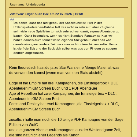
Username: Undwiederda
Zitat von: Edgar Allan Poe am 22.07.2025 | 10:59
Ich denke, dass das hier genau der Knackpunkt ist. Hier in der
Rollenspielveteranen-Bubble fällt das nicht so sehr auf, aber ich glaube,
sehr viele neue Spielleiter tun sich sehr schwer damit, eigene Abenteuer zu
bauen. Ganz besonders, wenn es nicht Standard-Fantasy ist. Klar, wir
haben damals auch tonnenweise eigenen Shit gebaut. Aber das war
damals eine ganz andere Zeit, was man nicht unterschätzen sollte. Heute
ist die freie Zeit und der Bock sich selbst was aus den Fingern zu saugen
deutlich abgesunken.
Rein theoretisch hast du ja zu Star Wars eine Menge Material, was
du verwenden kannst (wenn man von den Stats absieht)
Edge of the Empire hat drei Kampagnen, die Einsteigerbox + DLC,
Abenteuer im GM Screen Buch und 1 PDF Abenteuer
Age of Rebellion hat zwei Kampagnen, die Einsteigerbox + DLC,
Abenteuer im GM Screen Buch
Force and Destiny hat zwei Kampagnen, die Einsteigerbox + DLC,
Abenteuer im GM Screen Buch
zusätlich hätte man noch die 10 teilige PDF Kampagne von der Sage
Edition von WotC
und die ganzen Abenteuer/Kampagnen aus der Westendgame Zeit,
die sind natürlich eher Legends als Kanon