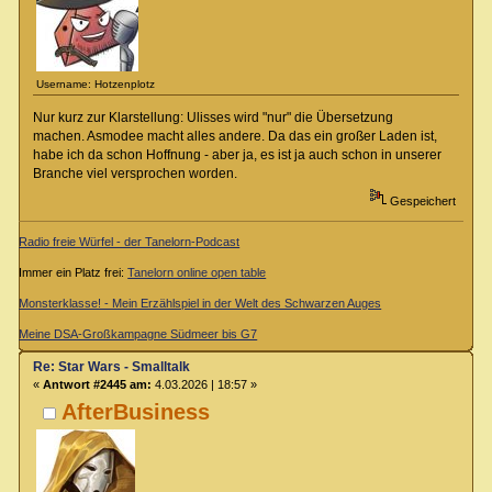
Username: Hotzenplotz
Nur kurz zur Klarstellung: Ulisses wird "nur" die Übersetzung
machen. Asmodee macht alles andere. Da das ein großer Laden ist,
habe ich da schon Hoffnung - aber ja, es ist ja auch schon in unserer
Branche viel versprochen worden.
Gespeichert
Radio freie Würfel - der Tanelorn-Podcast
Immer ein Platz frei:
Tanelorn online open table
Monsterklasse! - Mein Erzählspiel in der Welt des Schwarzen Auges
Meine DSA-Großkampagne Südmeer bis G7
Re: Star Wars - Smalltalk
«
Antwort #2445 am:
4.03.2026 | 18:57 »
AfterBusiness