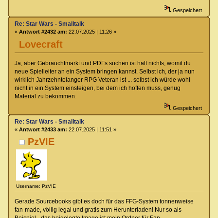
Gespeichert
Re: Star Wars - Smalltalk
«
Antwort #2432 am:
22.07.2025 | 11:26 »
Lovecraft
Ja, aber Gebrauchtmarkt und PDFs suchen ist halt nichts, womit du
neue Spielleiter an ein System bringen kannst. Selbst ich, der ja nun
wirklich Jahrzehntelanger RPG Veteran ist ... selbst ich würde wohl
nicht in ein System einsteigen, bei dem ich hoffen muss, genug
Material zu bekommen.
Gespeichert
Re: Star Wars - Smalltalk
«
Antwort #2433 am:
22.07.2025 | 11:51 »
PzVIE
Username: PzVIE
Gerade Sourcebooks gibt es doch für das FFG-System tonnenweise
fan-made, völlig legal und gratis zum Herunterladen! Nur so als
Beispiel - das beigelegte Image ist mein Ordner für Fan-