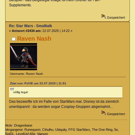
Supplements.
Gespeichert
Re: Star Wars - Smalltalk
«
Antwort #2434 am:
22.07.2025 | 14:22 »
Raven Nash
Username: Raven Nash
Zitat von: PzVIE am 22.07.2025 | 11:51
völlig legal
Das bezweifle ich im Falle von StarWars mal. Disney ist da ziemlich
unentspannt - da werden sogar Cosplay-Gruppen abgemahnt...
Gespeichert
Aktiv: Dragonbane
Vergangene: Runequest, Cthulhu, Ubiquity, FFG StarWars, The One Ring, 5e,
SotDL, LevelUp! A5e, Vaesen