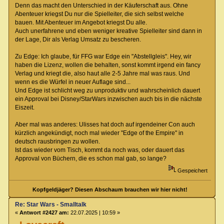
Denn das macht den Unterschied in der Käuferschaft aus. Ohne
Abenteuer kriegst Du nur die Spielleiter, die sich selbst welche
bauen. Mit Abenteuer im Angebot kriegst Du alle.
Auch unerfahrene und eben weniger kreative Spielleiter sind dann in
der Lage, Dir als Verlag Umsatz zu bescheren.
Zu Edge: Ich glaube, für FFG war Edge ein "Abstellgleis". Hey, wir
haben die Lizenz, wollen die behalten, sonst kommt irgend ein fancy
Verlag und kriegt die, also haut alle 2-5 Jahre mal was raus. Und
wenn es die Würfel in neuer Auflage sind...
Und Edge ist schlicht weg zu unproduktiv und wahrscheinlich dauert
ein Approval bei Disney/StarWars inzwischen auch bis in die nächste
Eiszeit.
Aber mal was anderes: Ulisses hat doch auf irgendeiner Con auch
kürzlich angekündigt, noch mal wieder "Edge of the Empire" in
deutsch rausbringen zu wollen.
Ist das wieder vom Tisch, kommt da noch was, oder dauert das
Approval von Büchern, die es schon mal gab, so lange?
Gespeichert
Kopfgeldjäger? Diesen Abschaum brauchen wir hier nicht!
Re: Star Wars - Smalltalk
«
Antwort #2427 am:
22.07.2025 | 10:59 »