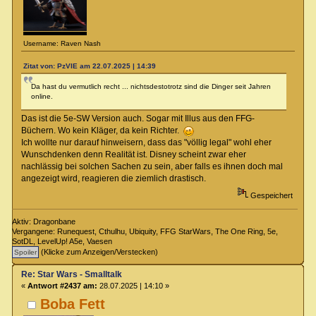
Username: Raven Nash
Zitat von: PzVIE am 22.07.2025 | 14:39
Da hast du vermutlich recht ... nichtsdestotrotz sind die Dinger seit Jahren
online.
Das ist die 5e-SW Version auch. Sogar mit Illus aus den FFG-
Büchern. Wo kein Kläger, da kein Richter.
Ich wollte nur darauf hinweisern, dass das "völlig legal" wohl eher
Wunschdenken denn Realität ist. Disney scheint zwar eher
nachlässig bei solchen Sachen zu sein, aber falls es ihnen doch mal
angezeigt wird, reagieren die ziemlich drastisch.
Gespeichert
Aktiv: Dragonbane
Vergangene: Runequest, Cthulhu, Ubiquity, FFG StarWars, The One Ring, 5e,
SotDL, LevelUp! A5e, Vaesen
(Klicke zum Anzeigen/Verstecken)
Re: Star Wars - Smalltalk
«
Antwort #2437 am:
28.07.2025 | 14:10 »
Boba Fett