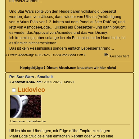
übersetzt worden…
Und Star Wars sollte von den Heidelbären vollständig übersetzt
werden, dann von Ulisses, dann wieder von Ulisses (Ankündigung
von MArkus Plötz vor 1-2 Jahren auf nem Panel auf der RatCon) und
jetzt von Asmodee/Edge… Ulisses als Übersetzer - und dann braucht
es wieder das Approval von Asmodee und das von Disney.
Ich freu mich ja, aber solange ich ein Buch nicht in der Hand halte, ist
es für mich nicht erschienen.
Das ist kein Pessimismus sondern einfach Lebenserfahrung…
«
Letzte Änderung: 4.03.2026 | 19:24 von Boba Fett
»
Gespeichert
Kopfgeldjäger? Diesen Abschaum brauchen wir hier nicht!
Re: Star Wars - Smalltalk
«
Antwort #2447 am:
20.05.2026 | 14:05 »
Ludovico
Username: Kaffeebecher
Hi! Ich bin am Überlegen, mir Edge of the Empire zuzulegen.
Plant Edge Studios einen einfachen Reprint oder wird es eine