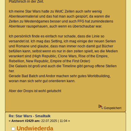
Platzhirsch in der Zeit.
Ich meine Star Wars hatte zu WotC Zeiten auch sehr wenig
Abenteuermaterial und das hat man auch gespürt, da waren die
Zeiten zu Westendgames besser und auch FFG hat zumindestens
Abenteuer rausgehauen, auch wenn es überschaubar war.
Ich persönlich finde es einfach nur schade, dass die Linie so
versandet ist. Ich mag das Setting, ich mag einige der neuen Serien
und Romane und glaube, dass man immer noch damit gut Bücher
befüllen kann, selbst wenn es nur in den zeiten spielt, wo die Medien
verankert sind (High Republic, Clone Wars, Rise of the Empire,
Rebellion, New Republic, Empire of the First Order)
Die Galaxis ist groß und auch die Timeline gibt genug offene Stellen
her.
Gerade Bad Batch und Andor machen sehr gutes Worldbuilding,
woran man sich sehr gut orientieren kann.
Aber der Drops ist wohl gelutscht
Gespeichert
Re: Star Wars - Smalltalk
«
Antwort #2429 am:
22.07.2025 | 11:04 »
Undwiederda