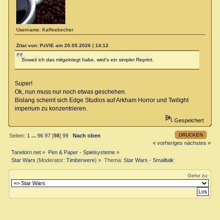
Username: Kaffeebecher
Zitat von: PzVIE am 20.05.2026 | 14:12
Soweit ich das mitgekriegt habe, wird's ein simpler Reprint.
Super!
Ok, nun muss nur noch etwas geschehen.
Bislang scheint sich Edge Studios auf Arkham Horror und Twilight
imperium zu konzentrieren.
Gespeichert
DRUCKEN
Seiten:
1
...
96
97
[
98
]
99
Nach oben
« vorheriges
nächstes »
Tanelorn.net
»
Pen & Paper - Spielsysteme
»
Star Wars
(Moderator:
Timberwere
) »
Thema:
Star Wars - Smalltalk
Gehe zu: