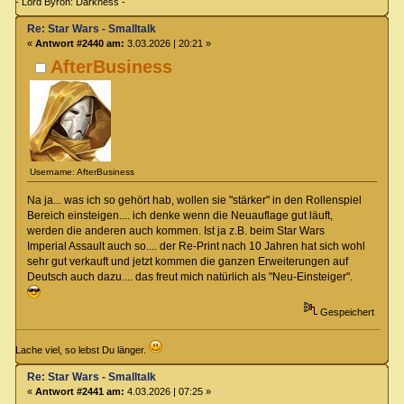
- Lord Byron: Darkness -
Re: Star Wars - Smalltalk
«
Antwort #2440 am:
3.03.2026 | 20:21 »
AfterBusiness
Username: AfterBusiness
Na ja... was ich so gehört hab, wollen sie "stärker" in den Rollenspiel
Bereich einsteigen.... ich denke wenn die Neuauflage gut läuft,
werden die anderen auch kommen. Ist ja z.B. beim Star Wars
Imperial Assault auch so.... der Re-Print nach 10 Jahren hat sich wohl
sehr gut verkauft und jetzt kommen die ganzen Erweiterungen auf
Deutsch auch dazu.... das freut mich natürlich als "Neu-Einsteiger".
Gespeichert
Lache viel, so lebst Du länger.
Re: Star Wars - Smalltalk
«
Antwort #2441 am:
4.03.2026 | 07:25 »