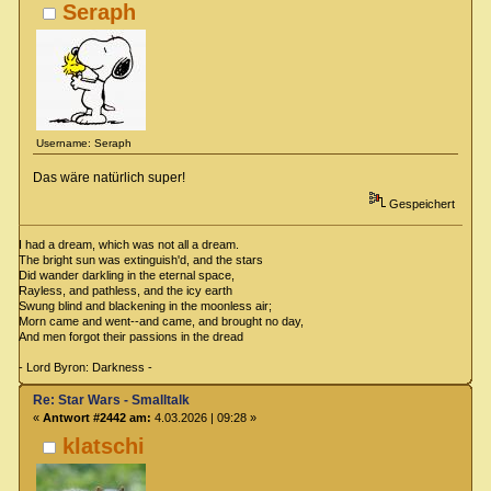
Seraph
Username: Seraph
Das wäre natürlich super!
Gespeichert
I had a dream, which was not all a dream.
The bright sun was extinguish'd, and the stars
Did wander darkling in the eternal space,
Rayless, and pathless, and the icy earth
Swung blind and blackening in the moonless air;
Morn came and went--and came, and brought no day,
And men forgot their passions in the dread
- Lord Byron: Darkness -
Re: Star Wars - Smalltalk
«
Antwort #2442 am:
4.03.2026 | 09:28 »
klatschi