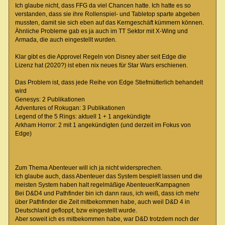
Ich glaube nicht, dass FFG da viel Chancen hatte. Ich hatte es so
verstanden, dass sie ihre Rollenspiel- und Tabletop sparte abgeben
mussten, damit sie sich eben auf das Kerngeschäft kümmern können.
Ähnliche Probleme gab es ja auch im TT Sektor mit X-Wing und
Armada, die auch eingestellt wurden.
Klar gibt es die Approvel Regeln von Disney aber seit Edge die
Lizenz hat (2020?) ist eben nix neues für Star Wars erschienen.
Das Problem ist, dass jede Reihe von Edge Stiefmütterlich behandelt
wird
Genesys: 2 Publikationen
Adventures of Rokugan: 3 Publikationen
Legend of the 5 Rings: aktuell 1 + 1 angekündigte
Arkham Horror: 2 mit 1 angekündigten (und derzeit im Fokus von
Edge)
Zum Thema Abenteuer will ich ja nicht widersprechen.
Ich glaube auch, dass Abenteuer das System bespielt lassen und die
meisten System haben halt regelmäßige Abenteuer/Kampagnen
Bei D&D4 und Pathfinder bin ich dann raus, ich weiß, dass ich mehr
über Pathfinder die Zeit mitbekommen habe, auch weil D&D 4 in
Deutschland gefloppt, bzw eingestellt wurde.
Aber soweit ich es mitbekommen habe, war D&D trotzdem noch der