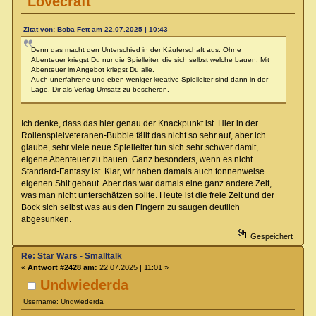
Lovecraft
Zitat von: Boba Fett am 22.07.2025 | 10:43
Denn das macht den Unterschied in der Käuferschaft aus. Ohne
Abenteuer kriegst Du nur die Spielleiter, die sich selbst welche bauen. Mit
Abenteuer im Angebot kriegst Du alle.
Auch unerfahrene und eben weniger kreative Spielleiter sind dann in der
Lage, Dir als Verlag Umsatz zu bescheren.
Ich denke, dass das hier genau der Knackpunkt ist. Hier in der
Rollenspielveteranen-Bubble fällt das nicht so sehr auf, aber ich
glaube, sehr viele neue Spielleiter tun sich sehr schwer damit,
eigene Abenteuer zu bauen. Ganz besonders, wenn es nicht
Standard-Fantasy ist. Klar, wir haben damals auch tonnenweise
eigenen Shit gebaut. Aber das war damals eine ganz andere Zeit,
was man nicht unterschätzen sollte. Heute ist die freie Zeit und der
Bock sich selbst was aus den Fingern zu saugen deutlich
abgesunken.
Gespeichert
Re: Star Wars - Smalltalk
«
Antwort #2428 am:
22.07.2025 | 11:01 »
Undwiederda
Username: Undwiederda