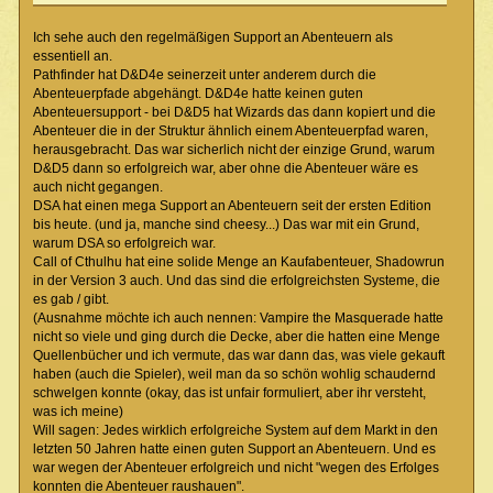
Ich sehe auch den regelmäßigen Support an Abenteuern als
essentiell an.
Pathfinder hat D&D4e seinerzeit unter anderem durch die
Abenteuerpfade abgehängt. D&D4e hatte keinen guten
Abenteuersupport - bei D&D5 hat Wizards das dann kopiert und die
Abenteuer die in der Struktur ähnlich einem Abenteuerpfad waren,
herausgebracht. Das war sicherlich nicht der einzige Grund, warum
D&D5 dann so erfolgreich war, aber ohne die Abenteuer wäre es
auch nicht gegangen.
DSA hat einen mega Support an Abenteuern seit der ersten Edition
bis heute. (und ja, manche sind cheesy...) Das war mit ein Grund,
warum DSA so erfolgreich war.
Call of Cthulhu hat eine solide Menge an Kaufabenteuer, Shadowrun
in der Version 3 auch. Und das sind die erfolgreichsten Systeme, die
es gab / gibt.
(Ausnahme möchte ich auch nennen: Vampire the Masquerade hatte
nicht so viele und ging durch die Decke, aber die hatten eine Menge
Quellenbücher und ich vermute, das war dann das, was viele gekauft
haben (auch die Spieler), weil man da so schön wohlig schaudernd
schwelgen konnte (okay, das ist unfair formuliert, aber ihr versteht,
was ich meine)
Will sagen: Jedes wirklich erfolgreiche System auf dem Markt in den
letzten 50 Jahren hatte einen guten Support an Abenteuern. Und es
war wegen der Abenteuer erfolgreich und nicht "wegen des Erfolges
konnten die Abenteuer raushauen".