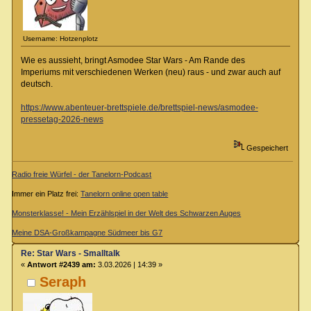
Username: Hotzenplotz
Wie es aussieht, bringt Asmodee Star Wars - Am Rande des
Imperiums mit verschiedenen Werken (neu) raus - und zwar auch auf
deutsch.
https://www.abenteuer-brettspiele.de/brettspiel-news/asmodee-
pressetag-2026-news
Gespeichert
Radio freie Würfel - der Tanelorn-Podcast
Immer ein Platz frei:
Tanelorn online open table
Monsterklasse! - Mein Erzählspiel in der Welt des Schwarzen Auges
Meine DSA-Großkampagne Südmeer bis G7
Re: Star Wars - Smalltalk
«
Antwort #2439 am:
3.03.2026 | 14:39 »
Seraph