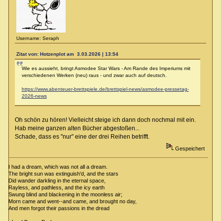
Username: Seraph
Zitat von: Hotzenplot am 3.03.2026 | 13:54
Wie es aussieht, bringt Asmodee Star Wars - Am Rande des Imperiums mit
verschiedenen Werken (neu) raus - und zwar auch auf deutsch.
https://www.abenteuer-brettspiele.de/brettspiel-news/asmodee-pressetag-
2026-news
Oh schön zu hören! Vielleicht steige ich dann doch nochmal mit ein.
Hab meine ganzen alten Bücher abgestoßen...
Schade, dass es "nur" eine der drei Reihen betrifft.
Gespeichert
I had a dream, which was not all a dream.
The bright sun was extinguish'd, and the stars
Did wander darkling in the eternal space,
Rayless, and pathless, and the icy earth
Swung blind and blackening in the moonless air;
Morn came and went--and came, and brought no day,
And men forgot their passions in the dread