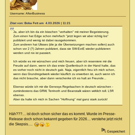
Username: AfterBusiness
Zitat von: Boba Fett am 4.03.2026 | 11:21
Ja, aber ich bin da ein bisschen "verhalten" mit meiner Begeisterung.
Zum einen hat Edge schon mehrfach "jetzt legen wir aber richtig los"
publiziert und wenig ist dabei rausgekommen.
Zum anderen hat Ulisses (die ja die Übersetzungen machen sollen) auch
schon vor 2 (?) Jahren publiziert, dass sie SW-EotE wieder publizieren
werden und nix ist passiert.
Ich würde es mir wünschen und mich freuen, aber ich reserviere mir die
Freude auf dann, wenn ich das erste Quellenbuch in der Hand halte, das
es vorher noch nicht in deutsch gab. Naja, eigentlich freu ich mich schon,
wenn das Grundregelwerk wieder käuflich zu erwerben ist, auch wenn ich
das nicht brauche, aber dann verschenke ich es halt an Freunde...
Ebenso würde ich mir die Genesys Regelsachen in deutsch wünschen -
zumindestens das GRW, Terrinoth und Beanstalk wären wirklich toll. L5R
ebenso.
Aber da halte ich mich in Sachen "Hoffnung" mal ganz stark zurück!
Häh???.... ist doch schon sicher das es kommt. Wurde im Presse-
Release doch schon bekannt gegeben für 2026.... verstehe jetzt nicht
die Skepsis.....
Gespeichert