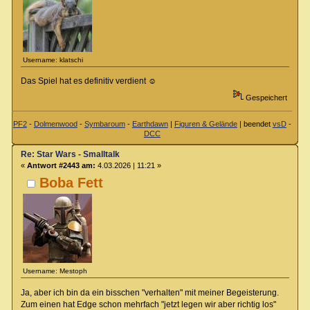
Username: klatschi
Das Spiel hat es definitiv verdient ☺️
Gespeichert
PF2
-
Dolmenwood
-
Symbaroum
-
Earthdawn
|
Figuren & Gelände
| beendet
vsD
-
DCC
Re: Star Wars - Smalltalk
«
Antwort #2443 am:
4.03.2026 | 11:21 »
Boba Fett
Username: Mestoph
Ja, aber ich bin da ein bisschen "verhalten" mit meiner Begeisterung.
Zum einen hat Edge schon mehrfach "jetzt legen wir aber richtig los"