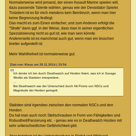
Normalerweise wird jemand, der einen Assault Marine spielen will,
dazu passende Talente wählen, genau wie der Devastator-Spieler.
Trotzdem ist es für mich meistens kein Beinbruch, wenn man hier
keine Begrenzung festlegt.
Das macht es zum Einen einfacher, und zum Anderen erfolgt die
"Strafe" dann ggf. in der Weise, dass man in seiner eigentlichen
Spezialisierung nicht so gut ist, wie man sein könnte.
Andererseits ist es manchmal auch gut, wenn man ein bisschen
breiter aufgestellt ist.
Mehr Wahlfreiheit ist normalerweise gut.
Zitat von: Klaus am 29.11.2014 | 19:54
Ich denke ich bin durch Deathwatch auf Horden fixiert, was ich in Savage
Worlds als Statisten interpretiere.
...
Bei Deathwatch war der Unterschied durch Hit Points von NSCs und
Magnitude der Horden geregelt.
Statisten sind irgendwo zwischen den normalen NSCs und den
Horden.
Da hat man auch noch Stellschrauben in Form von Fähigkeiten und
Robustheit/Panzerung etc. - genau wie es in Deathwatch Horden mit
sehr unterschiedlicher Gefährlichkeit gibt.
Aber trotzdem ist die Unterscheidung in Statist und Wildcard