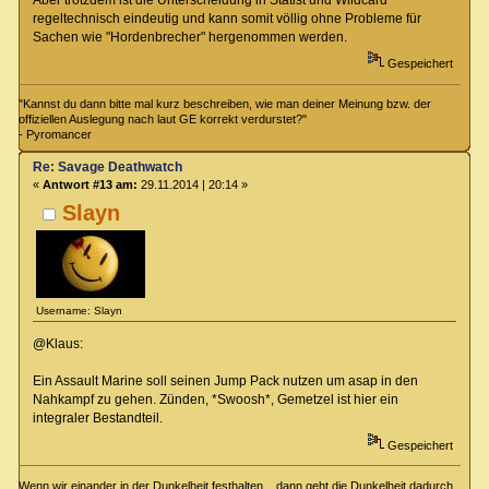
regeltechnisch eindeutig und kann somit völlig ohne Probleme für
Sachen wie "Hordenbrecher" hergenommen werden.
Gespeichert
"Kannst du dann bitte mal kurz beschreiben, wie man deiner Meinung bzw. der
offiziellen Auslegung nach laut GE korrekt verdurstet?"
- Pyromancer
Re: Savage Deathwatch
«
Antwort #13 am:
29.11.2014 | 20:14 »
Slayn
Username: Slayn
@Klaus:
Ein Assault Marine soll seinen Jump Pack nutzen um asap in den
Nahkampf zu gehen. Zünden, *Swoosh*, Gemetzel ist hier ein
integraler Bestandteil.
Gespeichert
Wenn wir einander in der Dunkelheit festhalten .. dann geht die Dunkelheit dadurch