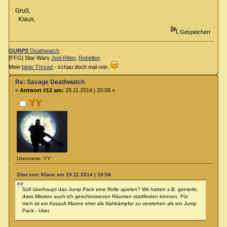
Gruß,
Klaus.
Gespeichert
GURPS
Deathwatch
[FFG] Star Wars
Jedi Ritter
,
Rebellen
Mein
biete Thread
- schau doch mal rein.
Re: Savage Deathwatch
«
Antwort #12 am:
29.11.2014 | 20:08 »
YY
Username: YY
Zitat von: Klaus am 29.11.2014 | 19:54
Soll überhaupt das Jump Pack eine Rolle spielen? Wir hatten z.B. gemerkt,
dass Mission auch ich geschlossenen Räumen stattfinden können. Für
mich ist ein Assault Marine eher als Nahkämpfer zu verstehen als ein Jump
Pack - User.