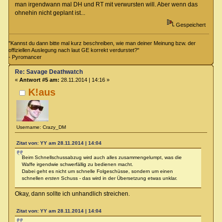
man irgendwann mal DH und RT mit verwursten will. Aber wenn das
ohnehin nicht geplant ist...
Gespeichert
"Kannst du dann bitte mal kurz beschreiben, wie man deiner Meinung bzw. der
offiziellen Auslegung nach laut GE korrekt verdurstet?"
- Pyromancer
Re: Savage Deathwatch
«
Antwort #5 am:
28.11.2014 | 14:16 »
K!aus
Username: Crazy_DM
Zitat von: YY am 28.11.2014 | 14:04
Beim Schnellschussabzug wird auch alles zusammengelumpt, was die
Waffe irgendwie schwerfällig zu bedienen macht.
Dabei geht es nicht um schnelle Folgeschüsse, sondern um einen
schnellen
ersten
Schuss - das wird in der Übersetzung etwas unklar.
Okay, dann sollte ich unhandlich streichen.
Zitat von: YY am 28.11.2014 | 14:04