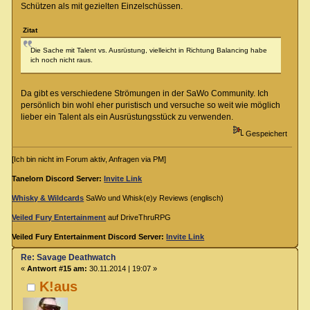
Schützen als mit gezielten Einzelschüssen.
Zitat
Die Sache mit Talent vs. Ausrüstung, vielleicht in Richtung Balancing habe
ich noch nicht raus.
Da gibt es verschiedene Strömungen in der SaWo Community. Ich
persönlich bin wohl eher puristisch und versuche so weit wie möglich
lieber ein Talent als ein Ausrüstungsstück zu verwenden.
Gespeichert
[Ich bin nicht im Forum aktiv, Anfragen via PM]
Tanelorn Discord Server:
Invite Link
Whisky & Wildcards
SaWo und Whisk(e)y Reviews (englisch)
Veiled Fury Entertainment
auf DriveThruRPG
Veiled Fury Entertainment Discord Server:
Invite Link
Re: Savage Deathwatch
«
Antwort #15 am:
30.11.2014 | 19:07 »
K!aus