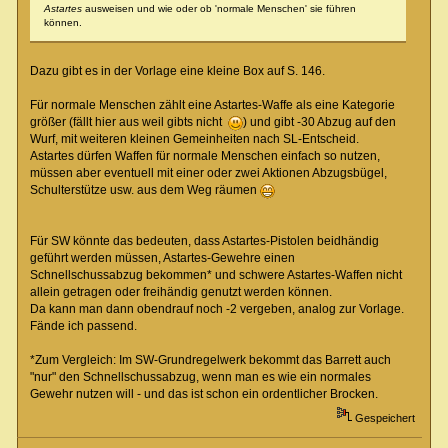
Astartes
ausweisen und wie oder ob 'normale Menschen' sie führen
können.
Dazu gibt es in der Vorlage eine kleine Box auf S. 146.
Für normale Menschen zählt eine Astartes-Waffe als eine Kategorie
größer (fällt hier aus weil gibts nicht
) und gibt -30 Abzug auf den
Wurf, mit weiteren kleinen Gemeinheiten nach SL-Entscheid.
Astartes dürfen Waffen für normale Menschen einfach so nutzen,
müssen aber eventuell mit einer oder zwei Aktionen Abzugsbügel,
Schulterstütze usw. aus dem Weg räumen
Für SW könnte das bedeuten, dass Astartes-Pistolen beidhändig
geführt werden müssen, Astartes-Gewehre einen
Schnellschussabzug bekommen* und schwere Astartes-Waffen nicht
allein getragen oder freihändig genutzt werden können.
Da kann man dann obendrauf noch -2 vergeben, analog zur Vorlage.
Fände ich passend.
*Zum Vergleich: Im SW-Grundregelwerk bekommt das Barrett auch
"nur" den Schnellschussabzug, wenn man es wie ein normales
Gewehr nutzen will - und das ist schon ein ordentlicher Brocken.
Gespeichert