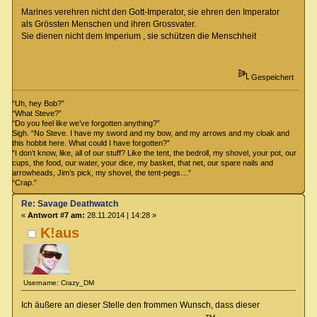
Marines verehren nicht den Gott-Imperator, sie ehren den Imperator
als Grössten Menschen und ihren Grossvater.
Sie dienen nicht dem Imperium , sie schützen die Menschheit
Gespeichert
“Uh, hey Bob?”
“What Steve?”
“Do you feel like we’ve forgotten anything?”
Sigh. “No Steve. I have my sword and my bow, and my arrows and my cloak and
this hobbit here. What could I have forgotten?”
“I don’t know, like, all of our stuff? Like the tent, the bedroll, my shovel, your pot, our
cups, the food, our water, your dice, my basket, that net, our spare nails and
arrowheads, Jim’s pick, my shovel, the tent-pegs…”
“Crap.”
Re: Savage Deathwatch
«
Antwort #7 am:
28.11.2014 | 14:28 »
K!aus
Username: Crazy_DM
Ich äußere an dieser Stelle den frommen Wunsch, dass dieser