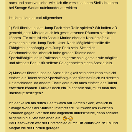
nach und nach verstehe, wie sich die verschiedenen Stellschrauben
bei Savage Worlds aufeinander auswirken.
Ich formuliere es mal allgemeiner:
1) Soll überhaupt das Jump Pack eine Rolle spielen? Wir hatten z.B.
gemerkt, dass Mission auch ich geschlossenen Räumen stattfinden
können. Für mich ist ein Assault Marine eher als Nahkämpfer zu
verstehen als ein Jump Pack - User. Nach Möglichkeit sollte die
Fähigkeit unabhängig vom Jump Pack sein. Sicherlich
Geschmacksache, aber ich habe gerade Talente oder
Spezialfähigkeiten in Rollenspielen gerne so allgemein wie möglich
und nicht als Bonus für seltene Gelegenheiten eines Spezialfalls.
2) Muss es überhaupt eine Spezialfähigkeit sein oder kann es nicht
einfach ein Talent sein? Spezialfähigkeiten führt natürlich zu direkten
Unterschieden, da andere Charaktere nicht auch einfach das Talent
erwerben können. Falls es doch ein Talent sein soll, muss man das
überhaupt festlegen?
Ich denke ich bin durch Deathwatch auf Horden fixiert, was ich in
Savage Worlds als Statisten interpretiere. Nur wenn ich zwischen
Schaden gegen Statisten und allgemein unterscheide, dann schließt
allgemein die Statisten eben ein.
Bei Deathwatch war der Unterschied durch Hit Points von NSCs und
Magnitude der Horden geregelt.