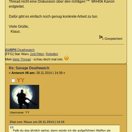
TM
Thread nicht eine Diskussion über den richtigen
WH40k Kanon
entgleitet.
Dafür gibt es einfach noch genug konkrete Arbeit zu tun.
Viele Grüße,
Klaus.
Gespeichert
GURPS
Deathwatch
[FFG] Star Wars
Jedi Ritter
,
Rebellen
Mein
biete Thread
- schau doch mal rein.
Re: Savage Deathwatch
«
Antwort #8 am:
28.11.2014 | 14:39 »
YY
Username: YY
Zitat von: Klaus am 28.11.2014 | 14:16
Falls du das ähnlich siehst, dann würde ich die aufgeführten Waffen als