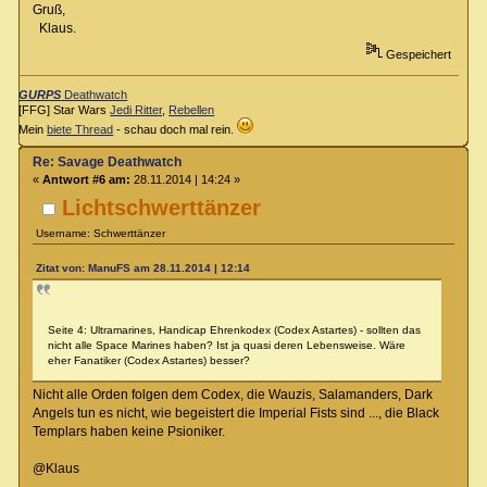
Gruß,
Klaus.
Gespeichert
GURPS
Deathwatch
[FFG] Star Wars
Jedi Ritter
,
Rebellen
Mein
biete Thread
- schau doch mal rein.
Re: Savage Deathwatch
«
Antwort #6 am:
28.11.2014 | 14:24 »
Lichtschwerttänzer
Username: Schwerttänzer
Zitat von: ManuFS am 28.11.2014 | 12:14
Seite 4: Ultramarines, Handicap Ehrenkodex (Codex Astartes) - sollten das
nicht alle Space Marines haben? Ist ja quasi deren Lebensweise. Wäre
eher Fanatiker (Codex Astartes) besser?
Nicht alle Orden folgen dem Codex, die Wauzis, Salamanders, Dark
Angels tun es nicht, wie begeistert die Imperial Fists sind ..., die Black
Templars haben keine Psioniker.
@Klaus