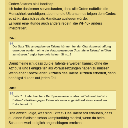
Codex Astartes als Handicap.
Ich habe das immer so verstanden, dass alle Orden natürlich die
Menschheit verteidigen, aber nur die Ultramarines folgen dem Codex
so strikt, dass ich es als Handicap auslegen würde.
Es kann eine Runde auch anders regeln, die WH40k anders
interpretiert.
Zitat
Der Satz "Die angegebenen Talente können bei der Charaktererschaffung
erworben werden, ohne die Voraussetzungen (Ausnahme Talente) erfüllen
zu müssen." ergibt irgendwie keinen Sinn...?
Damit meine ich, dass du die Talente erwerben kannst, ohne die
Attribute und Fertigkeiten als Voraussetzungen haben zu müssen.
Wenn aber Kontrollierter Blitzhieb das Talent Blitzhieb erfordert, dann
benötigst du das auf jeden Fall.
Zitat
Seite 7: Hordenbrecher - Der Spacemarine ist also bei "wildem Um-Sich-
Ballern" effektiver gegen Extras als wenn er gezielt auf einen einzelnen
Extra feuert...?
Bitte entschuldige, was sind Extras? Das Talent soll erlauben, dass
du einen Statisten schon kampfunfähig machst, wenn du beim
Schadenswurf lediglich angeschlagen erreichst.