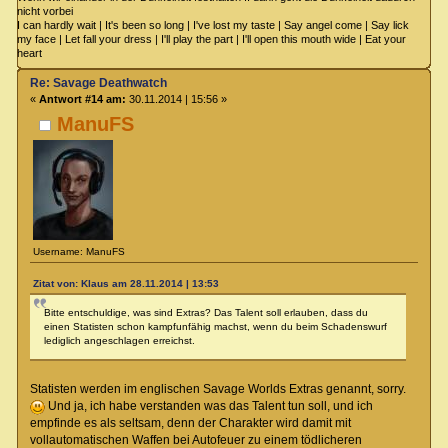
nicht vorbei
I can hardly wait | It's been so long | I've lost my taste | Say angel come | Say lick
my face | Let fall your dress | I'll play the part | I'll open this mouth wide | Eat your
heart
Re: Savage Deathwatch
«
Antwort #14 am:
30.11.2014 | 15:56 »
ManuFS
Username: ManuFS
Zitat von: Klaus am 28.11.2014 | 13:53
Bitte entschuldige, was sind Extras? Das Talent soll erlauben, dass du
einen Statisten schon kampfunfähig machst, wenn du beim Schadenswurf
lediglich angeschlagen erreichst.
Statisten werden im englischen Savage Worlds Extras genannt, sorry.
Und ja, ich habe verstanden was das Talent tun soll, und ich
empfinde es als seltsam, denn der Charakter wird damit mit
vollautomatischen Waffen bei Autofeuer zu einem tödlicheren