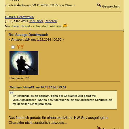
«
Letzte Änderung: 30.11.2014 | 19:35 von Klaus
»
Gespeichert
GURPS
Deathwatch
[FFG] Star Wars
Jedi Ritter
,
Rebellen
Mein
biete Thread
- schau doch mal rein.
Re: Savage Deathwatch
«
Antwort #16 am:
1.12.2014 | 00:50 »
YY
Username: YY
Zitat von: ManuFS am 30.11.2014 | 15:56
ich empfinde es als seltsam, denn der Charakter wird damit mit
vollautomatischen Waffen bei Autofeuer zu einem tödlicheren Schützen als
mit gezielten Einzelschüssen.
Das finde ich gerade für einen explizit als HW-Guy ausgelegten
Charakter nicht sonderlich abwegig...