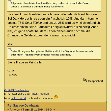
Allgemein: Pasch-Mechanik wirklich nötig, oder reicht auch die SaWo
übliche "Bei einer 1 auf dem Fertigkeitenwürfel"?
Das läuft für mich auf die Frage hinaus: Wie gefährlich soll Psi sein.
Bei Dark Heresy ist es eben ein Pasch, d.h. 10%. Und dann kommen
erstmal 75%
Spuk Effekte
und erst zu 25% wird es wirklich gefährlich.
Da erscheint mir eine 1 auf dem Fertigkeitswürfel als zu heftig. Aber
klar, ich gebe später bei dem Karten ziehen auch nochmal die
Chance die Gefahr abzwenden - warum also nicht.
Zitat
Seite 16: eigene Techpriester Kräfte - wirklich nötig, oder lassen sie sich
auch über Trappings vorhandener Mächte abbilden?
Siehe Frage zu Psi Kräften.
Gruß,
Klaus.
Gespeichert
GURPS
Deathwatch
[FFG] Star Wars
Jedi Ritter
,
Rebellen
Mein
biete Thread
- schau doch mal rein.
Re: Savage Deathwatch
«
Antwort #4 am:
28.11.2014 | 14:04 »