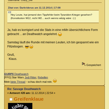
Username: Crazy_DM
Zitat von: Darkriderus am 11.12.2014 | 17:08
Hey Leute, hat jemand den Tippfehler beim Tyraniden-Krieger gesehen?
(Konstitution W12, nicht W2... auch wenns witzig wäre :-) )
Ja, hab es korrigiert und die Stats in eine mMn übersichtlichere Form
gebracht ... an Deathwatch angelehnt.
Samstag läuft die Runde mit meinen Leuten, ich bin gespannt wie ein
Flitzebogen.
Gruß,
Klaus.
Gespeichert
GURPS
Deathwatch
[FFG] Star Wars
Jedi Ritter
,
Rebellen
Mein
biete Thread
- schau doch mal rein.
Re: Savage Deathwatch
«
Antwort #20 am:
11.12.2014 | 22:54 »
Greifenklaue