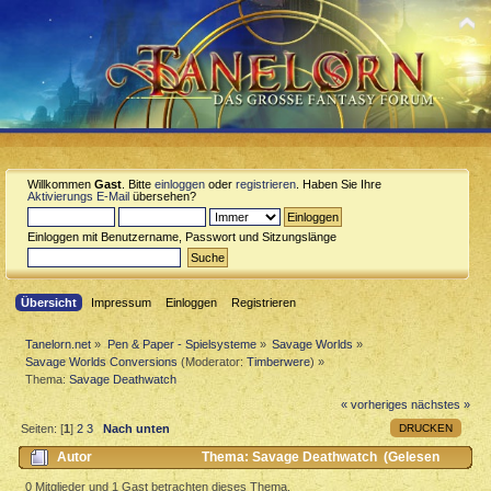
Willkommen
Gast
. Bitte
einloggen
oder
registrieren
. Haben Sie Ihre
Aktivierungs E-Mail
übersehen?
Einloggen mit Benutzername, Passwort und Sitzungslänge
Übersicht
Impressum
Einloggen
Registrieren
Tanelorn.net
»
Pen & Paper - Spielsysteme
»
Savage Worlds
»
Savage Worlds Conversions
(Moderator:
Timberwere
) »
Thema:
Savage Deathwatch
« vorheriges
nächstes »
DRUCKEN
Seiten: [
1
]
2
3
Nach unten
Autor
Thema: Savage Deathwatch (Gelesen
25476 mal)
0 Mitglieder und 1 Gast betrachten dieses Thema.