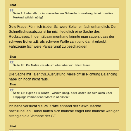
Zitat
Seite 9: Unhandlich - tut dasselbe wie Schnellschussabzug, ist ein zweites
Merkmal wirklich nötig?
Gute Frage. Für mich ist der Schwere Bolter einfach unhandlich. Der
Schnellschussabzug ist für mich lediglich eine Sache des
Rückstosses. In dem Zusammenhang könnte man sagen, dass der
schwere Bolter z.B. als schwere Waffe zählt und damit erlaubt
Fahrzeuge (schwere Panzerung) zu beschädigen.
Zitat
Seite 10: Psi Matrix - würde ich eher über ein Talent lösen
Die Sache mit Talent vs. Ausrüstung, vielleicht in Richtung Balancing
habe ich noch nicht raus.
Zitat
Seite 13: eigene Psi Kräfte - wirklich nötig, oder lassen sie sich auch über
Trappings vorhandener Mächte abbilden?
Ich habe versucht die Psi Kräfte anhand der SaWo Mächte
nachzubauen. Dabei halten sich manche enger und manche weniger
streng an die Vorhabe der GE.
Zitat