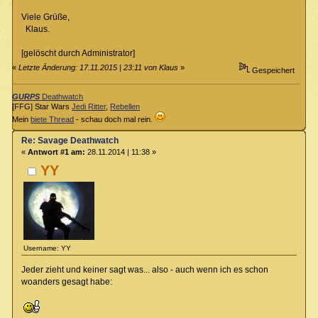
Viele Grüße,
Klaus.
[gelöscht durch Administrator]
«
Letzte Änderung: 17.11.2015 | 23:11 von Klaus
»
Gespeichert
GURPS
Deathwatch
[FFG] Star Wars
Jedi Ritter
,
Rebellen
Mein
biete Thread
- schau doch mal rein.
Re: Savage Deathwatch
«
Antwort #1 am:
28.11.2014 | 11:38 »
YY
Username: YY
Jeder zieht und keiner sagt was... also - auch wenn ich es schon
woanders gesagt habe: