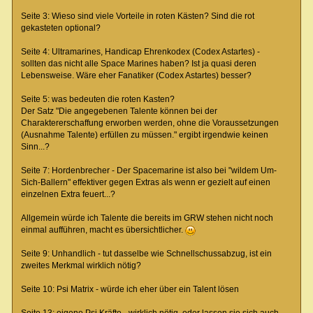
Seite 3: Wieso sind viele Vorteile in roten Kästen? Sind die rot
gekasteten optional?
Seite 4: Ultramarines, Handicap Ehrenkodex (Codex Astartes) -
sollten das nicht alle Space Marines haben? Ist ja quasi deren
Lebensweise. Wäre eher Fanatiker (Codex Astartes) besser?
Seite 5: was bedeuten die roten Kasten?
Der Satz "Die angegebenen Talente können bei der
Charaktererschaffung erworben werden, ohne die Voraussetzungen
(Ausnahme Talente) erfüllen zu müssen." ergibt irgendwie keinen
Sinn...?
Seite 7: Hordenbrecher - Der Spacemarine ist also bei "wildem Um-
Sich-Ballern" effektiver gegen Extras als wenn er gezielt auf einen
einzelnen Extra feuert...?
Allgemein würde ich Talente die bereits im GRW stehen nicht noch
einmal aufführen, macht es übersichtlicher.
Seite 9: Unhandlich - tut dasselbe wie Schnellschussabzug, ist ein
zweites Merkmal wirklich nötig?
Seite 10: Psi Matrix - würde ich eher über ein Talent lösen