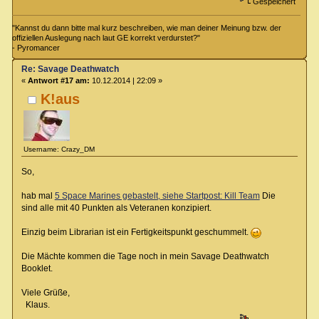
Gespeichert
"Kannst du dann bitte mal kurz beschreiben, wie man deiner Meinung bzw. der
offiziellen Auslegung nach laut GE korrekt verdurstet?"
- Pyromancer
Re: Savage Deathwatch
«
Antwort #17 am:
10.12.2014 | 22:09 »
K!aus
Username: Crazy_DM
So,
hab mal
5 Space Marines gebastelt, siehe Startpost: Kill Team
Die
sind alle mit 40 Punkten als Veteranen konzipiert.
Einzig beim Librarian ist ein Fertigkeitspunkt geschummelt.
Die Mächte kommen die Tage noch in mein Savage Deathwatch
Booklet.
Viele Grüße,
Klaus.