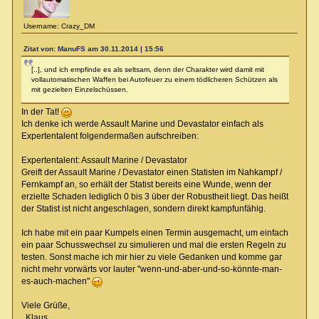
Username: Crazy_DM
Zitat von: ManuFS am 30.11.2014 | 15:56
[..], und ich empfinde es als seltsam, denn der Charakter wird damit mit
vollautomatischen Waffen bei Autofeuer zu einem tödlicheren Schützen als
mit gezielten Einzelschüssen.
In der Tat!
Ich denke ich werde Assault Marine und Devastator einfach als
Expertentalent folgendermaßen aufschreiben:
Expertentalent: Assault Marine / Devastator
Greift der Assault Marine / Devastator einen Statisten im Nahkampf /
Fernkampf an, so erhält der Statist bereits eine Wunde, wenn der
erzielte Schaden lediglich 0 bis 3 über der Robustheit liegt. Das heißt
der Statist ist nicht angeschlagen, sondern direkt kampfunfähig.
Ich habe mit ein paar Kumpels einen Termin ausgemacht, um einfach
ein paar Schusswechsel zu simulieren und mal die ersten Regeln zu
testen. Sonst mache ich mir hier zu viele Gedanken und komme gar
nicht mehr vorwärts vor lauter "wenn-und-aber-und-so-könnte-man-
es-auch-machen"
Viele Grüße,
Klaus