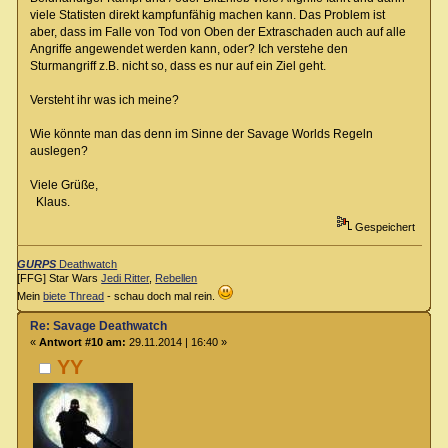
viele Statisten direkt kampfunfähig machen kann. Das Problem ist
aber, dass im Falle von Tod von Oben der Extraschaden auch auf alle
Angriffe angewendet werden kann, oder? Ich verstehe den
Sturmangriff z.B. nicht so, dass es nur auf ein Ziel geht.
Versteht ihr was ich meine?
Wie könnte man das denn im Sinne der Savage Worlds Regeln
auslegen?
Viele Grüße,
Klaus.
Gespeichert
GURPS
Deathwatch
[FFG] Star Wars
Jedi Ritter
,
Rebellen
Mein
biete Thread
- schau doch mal rein.
Re: Savage Deathwatch
«
Antwort #10 am:
29.11.2014 | 16:40 »
YY