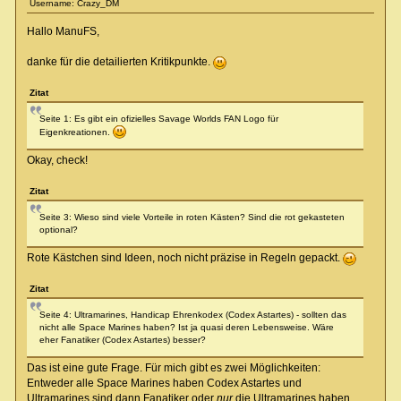
Username: Crazy_DM
Hallo ManuFS,
danke für die detailierten Kritikpunkte.
Zitat
Seite 1: Es gibt ein ofizielles Savage Worlds FAN Logo für
Eigenkreationen.
Okay, check!
Zitat
Seite 3: Wieso sind viele Vorteile in roten Kästen? Sind die rot gekasteten
optional?
Rote Kästchen sind Ideen, noch nicht präzise in Regeln gepackt.
Zitat
Seite 4: Ultramarines, Handicap Ehrenkodex (Codex Astartes) - sollten das
nicht alle Space Marines haben? Ist ja quasi deren Lebensweise. Wäre
eher Fanatiker (Codex Astartes) besser?
Das ist eine gute Frage. Für mich gibt es zwei Möglichkeiten:
Entweder alle Space Marines haben Codex Astartes und
Ultramarines sind dann Fanatiker oder
nur
die Ultramarines haben