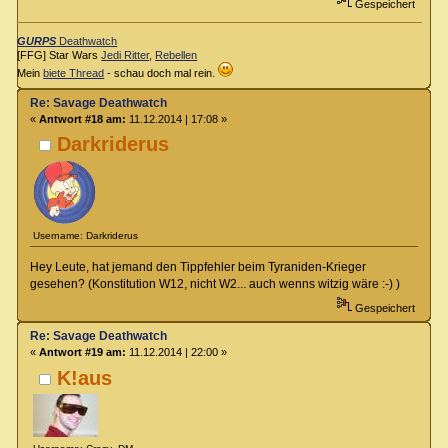
Gespeichert
GURPS
Deathwatch
[FFG] Star Wars
Jedi Ritter
,
Rebellen
Mein
biete Thread
- schau doch mal rein.
Re: Savage Deathwatch
«
Antwort #18 am:
11.12.2014 | 17:08 »
Darkriderus
Username: Darkriderus
Hey Leute, hat jemand den Tippfehler beim Tyraniden-Krieger
gesehen? (Konstitution W12, nicht W2... auch wenns witzig wäre :-) )
Gespeichert
Re: Savage Deathwatch
«
Antwort #19 am:
11.12.2014 | 22:00 »
K!aus