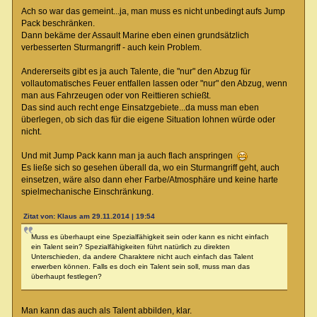
Ach so war das gemeint...ja, man muss es nicht unbedingt aufs Jump
Pack beschränken.
Dann bekäme der Assault Marine eben einen grundsätzlich
verbesserten Sturmangriff - auch kein Problem.
Andererseits gibt es ja auch Talente, die "nur" den Abzug für
vollautomatisches Feuer entfallen lassen oder "nur" den Abzug, wenn
man aus Fahrzeugen oder von Reittieren schießt.
Das sind auch recht enge Einsatzgebiete...da muss man eben
überlegen, ob sich das für die eigene Situation lohnen würde oder
nicht.
Und mit Jump Pack kann man ja auch flach anspringen
Es ließe sich so gesehen überall da, wo ein Sturmangriff geht, auch
einsetzen, wäre also dann eher Farbe/Atmosphäre und keine harte
spielmechanische Einschränkung.
Zitat von: Klaus am 29.11.2014 | 19:54
Muss es überhaupt eine Spezialfähigkeit sein oder kann es nicht einfach
ein Talent sein? Spezialfähigkeiten führt natürlich zu direkten
Unterschieden, da andere Charaktere nicht auch einfach das Talent
erwerben können. Falls es doch ein Talent sein soll, muss man das
überhaupt festlegen?
Man kann das auch als Talent abbilden, klar.