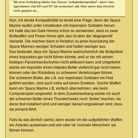
Mit einer Aufteilung bliebe das Ganze "aufwärtskompatibel", wenn man
irgendwann mal DH und RT mit verwursten will. Aber wenn das ohnehin
nicht geplant ist...
Nun, ich denke Kompatibilität ist direkt eine Frage, denn die Space
Marine laufen unter Umständen mit imperialen Soldaten herum.
Ich hatte das bei Dark Heresy schon so verstanden, dass es zwar
Boltwaffen und Power Armor gibt, das ist aber die 'abgespeckt'
Variante. Die machen dann in Relation zu jener Ausrüstung der
Space Marines weniger Schaden und halten weniger aus.
Das bedeutet, dass ein Space Marine wahrscheinlich die Boltpistole
eines Inquisitors gar nicht führen könnte, weil er sie mit seinen
klobigen Panzerhandschuhen nicht abfeuern kann und umgekehrt
würde ein Inquisitor einen Astartes Bolter vielleicht gar nicht heben
können oder der Rückstoss zu schweren Verletzungen führen.
Die schweren Bolter, die z.B. von imperialen Soldaten ins Feld
geführt werden, sind auch extra auf einem Dreibein. Solche Waffen
kann ein Space Marine z.B. einfach übernehmen, wie beim
Computerspiel umgesetzt. In dem Zusammenhang würde ich auch
die schweren Bolter eines Thunderhawks noch 'dicker' machen, da
diese fest installiert sind und weniger darauf angewiesen sind, dass
sie jemand führt.
Falls du das ähnlich siehst, dann würde ich die aufgeführten Waffen
als
Astartes
ausweisen und wie oder ob 'normale Menschen' sie
führen können.