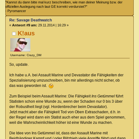
"Kannst du dann bitte mal kurz beschreiben, wie man deiner Meinung bzw. der
offiziellen Auslegung nach laut GE korrekt verdurstet?"
- Pyromancer
Re: Savage Deathwatch
«
Antwort #9 am:
29.11.2014 | 16:29 »
K!aus
Username: Crazy_DM
So, update.
Ich habe u.A. bei Assault Marine und Devastator die Fähigkeiten der
Spezialisierung umzuschreiben, bin mir allerdings nicht sicher, ob
das was geworden ist.
Zum Beispiel beim Assault Marine: Die Fähigkeit
Ins Getümmel
führt
Statisten schon eine Wunde zu, wenn der Schaden nur 0 bis 3 über
der Robustheit liegt (vgl. Hordenbrecher beim Devastator).
Jetzt macht aber die Fähigkeit Tod von Oben Extraschaden, d.h. in
der Regel wird dann ein Statist auch eher aus dem Spiel genommen,
weil die Wahrscheinlichkeit höher ist eine Wunde zu machen.
Die Idee von Ins Getümmel ist, dass der Assault Marine mit
Beidhändiger Kampf und / oder Blitzhieb viele Angriffe fährt und dann