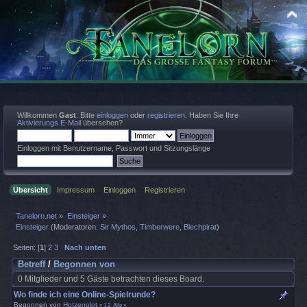
Willkommen
Gast
. Bitte
einloggen
oder
registrieren
. Haben Sie Ihre
Aktivierungs E-Mail
übersehen?
Einloggen mit Benutzername, Passwort und Sitzungslänge
Übersicht
Impressum
Einloggen
Registrieren
Tanelorn.net
»
Einsteiger
»
Einsteiger
(Moderatoren:
Sir Mythos
,
Timberwere
,
Blechpirat
)
Seiten: [
1
]
2
3
Nach unten
Betreff
/
Begonnen von
0 Mitglieder und 5 Gäste betrachten dieses Board.
Wo finde ich eine Online-Spielrunde?
Begonnen von
Hotzenplot
«
1
2
Alle
»