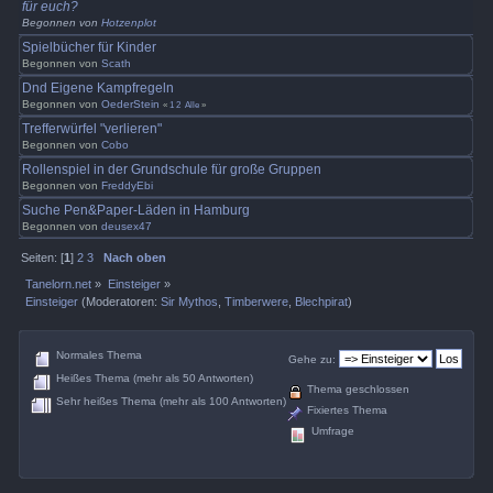
für euch?
Begonnen von
Hotzenplot
Spielbücher für Kinder
Begonnen von
Scath
Dnd Eigene Kampfregeln
Begonnen von
OederStein
«
1
2
Alle
»
Trefferwürfel "verlieren"
Begonnen von
Cobo
Rollenspiel in der Grundschule für große Gruppen
Begonnen von
FreddyEbi
Suche Pen&Paper-Läden in Hamburg
Begonnen von
deusex47
Seiten: [
1
]
2
3
Nach oben
Tanelorn.net
»
Einsteiger
»
Einsteiger
(Moderatoren:
Sir Mythos
,
Timberwere
,
Blechpirat
)
Normales Thema
Gehe zu:
Heißes Thema (mehr als 50 Antworten)
Thema geschlossen
Sehr heißes Thema (mehr als 100 Antworten)
Fixiertes Thema
Umfrage