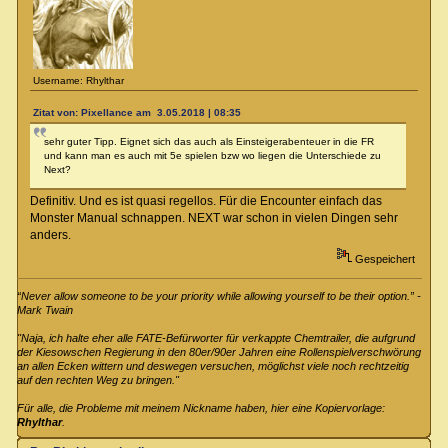
Username: Rhylthar
Zitat von: Pixellance am 3.05.2018 | 08:35
sehr guter Tipp. Eignet sich das auch als Einsteigerabenteuer in die FR
und kann man es auch mit 5e spielen bzw wo liegen die Unterschiede zu
Next?
Definitiv. Und es ist quasi regellos. Für die Encounter einfach das
Monster Manual schnappen. NEXT war schon in vielen Dingen sehr
anders.
Gespeichert
“Never allow someone to be your priority while allowing yourself to be their option.” -
Mark Twain
"Naja, ich halte eher alle FATE-Befürworter für verkappte Chemtrailer, die aufgrund
der Kiesowschen Regierung in den 80er/90er Jahren eine Rollenspielverschwörung
an allen Ecken wittern und deswegen versuchen, möglichst viele noch rechtzeitig
auf den rechten Weg zu bringen."
Für alle, die Probleme mit meinem Nickname haben, hier eine Kopiervorlage:
Rhylthar
.