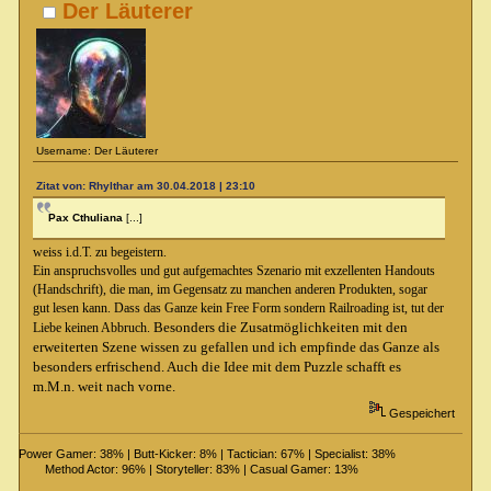
Der Läuterer
Username: Der Läuterer
Zitat von: Rhylthar am 30.04.2018 | 23:10
Pax Cthuliana
[...]
weiss i.d.T. zu begeistern.
Ein anspruchsvolles und gut aufgemachtes Szenario mit exzellenten Handouts
(Handschrift), die man, im Gegensatz zu manchen anderen Produkten, sogar
gut lesen kann. Dass das Ganze kein Free Form sondern Railroading ist, tut der
Besonders die Zusatmöglichkeiten mit den
Liebe keinen Abbruch.
erweiterten Szene wissen zu gefallen und ich empfinde das Ganze als
besonders erfrischend. Auch die Idee mit dem Puzzle schafft es
m.M.n. weit nach vorne.
Gespeichert
Power Gamer: 38% | Butt-Kicker: 8% | Tactician: 67% | Specialist: 38%
Method Actor: 96% | Storyteller: 83% | Casual Gamer: 13%