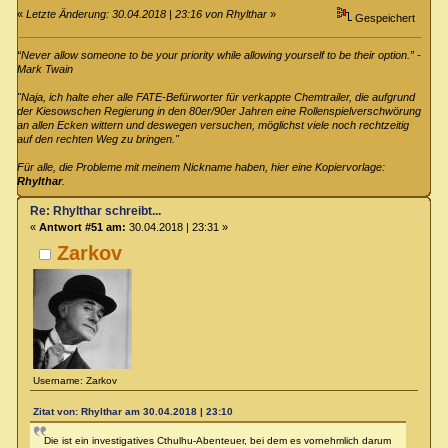
«
Letzte Änderung: 30.04.2018 | 23:16 von Rhylthar
»
Gespeichert
“Never allow someone to be your priority while allowing yourself to be their option.” -
Mark Twain
"Naja, ich halte eher alle FATE-Befürworter für verkappte Chemtrailer, die aufgrund
der Kiesowschen Regierung in den 80er/90er Jahren eine Rollenspielverschwörung
an allen Ecken wittern und deswegen versuchen, möglichst viele noch rechtzeitig
auf den rechten Weg zu bringen."
Für alle, die Probleme mit meinem Nickname haben, hier eine Kopiervorlage:
Rhylthar
.
Re: Rhylthar schreibt...
«
Antwort #51 am:
30.04.2018 | 23:31 »
Zarkov
Username: Zarkov
Zitat von: Rhylthar am 30.04.2018 | 23:10
Die ist ein investigatives Cthulhu-Abenteuer, bei dem es vornehmlich darum