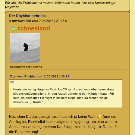
Für alle, die Probleme mit meinem Nickname haben, hier eine Kopiervorlage:
Rhylthar
.
Re: Rhylthar schreibt...
«
Antwort #56 am:
2.05.2018 | 21:47 »
schneeland
Username: schneeland
Zitat von: Rhylthar am 2.05.2018 | 20:33
...
Heute ein wenig längeres Fazit: LotCS ist mit das beste Abenteuer, dass
ich, systemübergreifend, in den letzten Jahren in den Händen hatte. Für
mich ein absolutes Highlight in meinem Regal (und da stehen einige
Abenteuer...). Kaufen!
Nachdem Du das gesagt hast, hatte ich ja keine Wahl
(und ein
Ausflug ins Eiswindtal ist nostalgieträchtig genug, um eine weitere
Ausnahme vom allgemeinen Kaufstopp zu rechtfertigen). Danke für
die Besprechung!