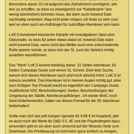
Besondere daran: Es ist aufgrund des Zeitrahmens unmöglich, alle
drei zu schaffen, so dass es unweigerlich zur "Katastrophe" (ein
wenig übertrieben) kommen muss, die dann auch Icewind Dale
nachhaltig verändert. Mag nicht jeder mögen, ich finde es sehr cool,
weil es eben auch ein Aufhänger für zukünftige Abenteuer sein kann.
LotCS kombiniert klassische Kämpfe mit investigativen Spiel plus
Diplomatie, so dass für jeden etwas dabei ist. Icewind Dale wäre
nicht Icewind Dale, wenn nicht das Wetter auch eine entscheidende
Rolle spielen würde, so dass sich der SL (und die Spieler) richtig
austoben kann/können.
Das "Werk" LotCS kommt dreiteilig daher: 32 Seiten Abenteuer, 64
Seiten Campaign Guide und einem SL-Schirm. Eine tolle Sache,
warum sich dieses Abenteuer auch jetzt noch absolut lohnt: LotCS ist
nahezu wertefrei. Das Abenteuer ist in meinen Augen richtig gut, aber
zum richtigen Top-Produkt macht es eigentlich der Campaign Guide.
Ausführliche NSC-Beschreibungen, Karten, Beschreibungen der
Umgebung der Städte, Abenteueraufhänger...ich würde WotC noch
Geld hinterherwerfen, hätten sie dieses Format für die 5E-Abenteuer
beibehalten!
Sollte man sich das pdf zulegen (gerade für 9,99 € im Angebot), gibt
es auch noch die Werte für D&D 3.5, 4E und die Playtestregeln dazu;
ansonsten gibt es sie aber auch umsonst auf der Wizards-Seite zum
Download. Die Printfassung ist nicht mehr ganz einfach zu kriegen,