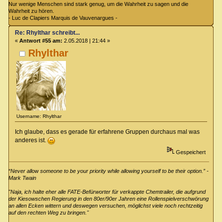
Nur wenige Menschen sind stark genug, um die Wahrheit zu sagen und die
Wahrheit zu hören.
- Luc de Clapiers Marquis de Vauvenargues -
Re: Rhylthar schreibt...
«
Antwort #55 am:
2.05.2018 | 21:44 »
Rhylthar
Username: Rhylthar
Ich glaube, dass es gerade für erfahrene Gruppen durchaus mal was
anderes ist.
Gespeichert
“Never allow someone to be your priority while allowing yourself to be their option.” -
Mark Twain
"Naja, ich halte eher alle FATE-Befürworter für verkappte Chemtrailer, die aufgrund
der Kiesowschen Regierung in den 80er/90er Jahren eine Rollenspielverschwörung
an allen Ecken wittern und deswegen versuchen, möglichst viele noch rechtzeitig
auf den rechten Weg zu bringen."