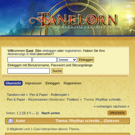
Willkommen
Gast
. Bitte
einloggen
oder
registrieren
. Haben Sie Ihre
Aktivierungs E-Mail
übersehen?
Einloggen mit Benutzername, Passwort und Sitzungslänge
Übersicht
Impressum
Einloggen
Registrieren
Tanelorn.net
»
Pen & Paper - Rollenspiel
»
Pen & Paper - Rezensionen
(Moderator:
Thallion
) »
Thema:
Rhylthar schreibt...
« vorheriges
nächstes »
DRUCKEN
Seiten:
1
2
[
3
]
4
5
...
11
Nach unten
Autor
Thema: Rhylthar schreibt... (Gelesen
96871 mal)
0 Mitglieder und 1 Gast betrachten dieses Thema.