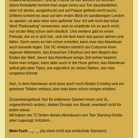
(beim Kickstarter kommt man sogar eines aus Ton dazubestellen,
aber ich denke, ausgedruckt und auf Pappe geklebt reicht auch).
Drittens scheint es zwar auf den ersten Blick im sandboxigen London
zu spielen, ist aber eher eine geführte Tour. Ich will nicht das böse
Wort "Railroading" verwenden, weil so empfinde ich es auch nicht,
nur ist der Weg schon sehr deutlich. Und viertens gibt es einen
Prelude, der es in sich hat...und mit dem kann das ganze stehen und
fallen. Denn wenn es hier schon scheitert, kann man das Abenteuer
auch beiseite legen. Die SC erleben nämlich als Cutscene ihren
eigenen Wahnsinn, das Erwachen Cthulhus und den Beginn des
Endes der Welt...bevor das Abenteuer einige Zeit vorher beginnt.
Kann man mögen, kann aber auch in die Hose gehen; das Abenteuer
selbst gibt aber Tipps, wie eigentlich an vielen Stellen, wie man
vorgehen könnte.
Nun, in dem Abenteuer sind dann auch noch Alistair Crowley und ein
gewisser Tolkien verbaut, also man kann schon einiges erleben.
Zusammengefasst: Nur für erfahrene Spieler/-innen und SL,
ungewöhnlich anders, starker Einsatz von Musik, eventuell nicht für
jeden etwas.
Mit haben die 72 Seiten dieses Abenteuers von Two Starving Gnolls
aber zugesagt, trotzdem...
Mein Fazit:
(da eben nicht das einfachste Szenario)