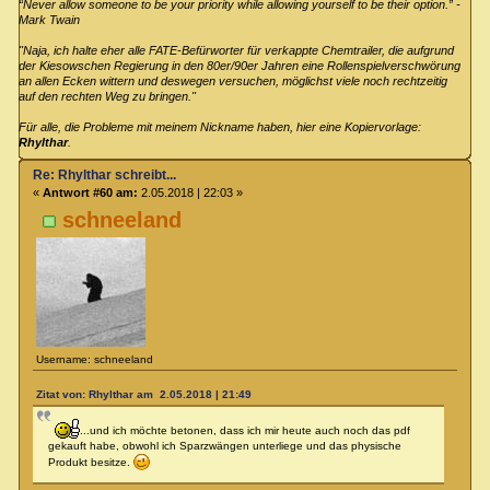
“Never allow someone to be your priority while allowing yourself to be their option.” -
Mark Twain
"Naja, ich halte eher alle FATE-Befürworter für verkappte Chemtrailer, die aufgrund
der Kiesowschen Regierung in den 80er/90er Jahren eine Rollenspielverschwörung
an allen Ecken wittern und deswegen versuchen, möglichst viele noch rechtzeitig
auf den rechten Weg zu bringen."
Für alle, die Probleme mit meinem Nickname haben, hier eine Kopiervorlage:
Rhylthar
.
Re: Rhylthar schreibt...
«
Antwort #60 am:
2.05.2018 | 22:03 »
schneeland
Username: schneeland
Zitat von: Rhylthar am 2.05.2018 | 21:49
...und ich möchte betonen, dass ich mir heute auch noch das pdf
gekauft habe, obwohl ich Sparzwängen unterliege und das physische
Produkt besitze.