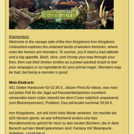
Klappentext:
Welcome to the savage side of the Iron Kingdoms! Iron Kingdoms
Unleashed explores the untamed lands of western Immoren, where
even the heroes are monsters. To survive, you’ll need a bad attitude
and a big appetite. Bash, slice, and chomp your way through your
foes, then use their broken bodies as a power-packed snack to fuel
your rampages or as ingredients for your primal magic. Monsters may
be bad, but being a monster is good.
Mein Eindruck:
451 Seiten Hardcover für 52,95 €...stolzer Preis für etwas, was man
auf jeden Fall für die Jagd auf Hauswinkelspinnen exzellent
verwenden kann (oder, obwohl bei dem Cover natürlich unpassend,
zum Blumenpressen). Problem: Das pdf kostet nochmal 30,00 €.
Iron Kingsdoms...ich will nicht viele Worte verlieren. Ich mochte die
d20-Version gerne, es war erfrischend anders und das
Monsternomicon gehört für mich zu den besten Büchern, die in dem
Bereich auf den Markt gekommen sind. Fantasy mit Steampunk-
Anleihen...count me in.