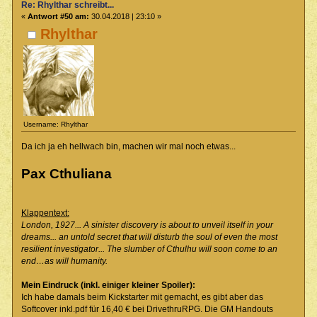
Re: Rhylthar schreibt...
«
Antwort #50 am:
30.04.2018 | 23:10 »
Rhylthar
Username: Rhylthar
Da ich ja eh hellwach bin, machen wir mal noch etwas...
Pax Cthuliana
Klappentext:
London, 1927... A sinister discovery is about to unveil itself in your
dreams... an untold secret that will disturb the soul of even the most
resilient investigator... The slumber of Cthulhu will soon come to an
end…as will humanity.
Mein Eindruck (inkl. einiger kleiner Spoiler):
Ich habe damals beim Kickstarter mit gemacht, es gibt aber das
Softcover inkl.pdf für 16,40 € bei DrivethruRPG. Die GM Handouts