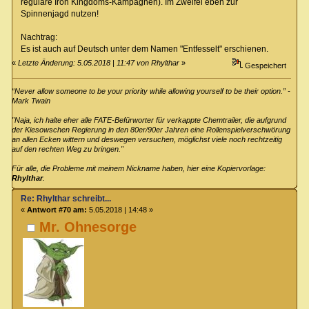
reguläre Iron Kingdoms-Kampagnen). Im Zweifel eben zur
Spinnenjagd nutzen!
Nachtrag:
Es ist auch auf Deutsch unter dem Namen "Entfesselt" erschienen.
«
Letzte Änderung: 5.05.2018 | 11:47 von Rhylthar
»
Gespeichert
“Never allow someone to be your priority while allowing yourself to be their option.” -
Mark Twain
"Naja, ich halte eher alle FATE-Befürworter für verkappte Chemtrailer, die aufgrund
der Kiesowschen Regierung in den 80er/90er Jahren eine Rollenspielverschwörung
an allen Ecken wittern und deswegen versuchen, möglichst viele noch rechtzeitig
auf den rechten Weg zu bringen."
Für alle, die Probleme mit meinem Nickname haben, hier eine Kopiervorlage:
Rhylthar
.
Re: Rhylthar schreibt...
«
Antwort #70 am:
5.05.2018 | 14:48 »
Mr. Ohnesorge