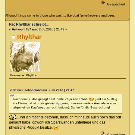
Gespeichert
All good things come to those who wait! ... like dual flamethrowers and beer.
Re: Rhylthar schreibt...
«
Antwort #57 am:
2.05.2018 | 21:49 »
Rhylthar
Username: Rhylthar
Zitat von: schneeland am 2.05.2018 | 21:47
Nachdem Du das gesagt hast, hatte ich ja keine Wahl
(und ein Ausflug
ins Eiswindtal ist nostalgieträchtig genug, um eine weitere Ausnahme vom
allgemeinen Kaufstopp zu rechtfertigen). Danke für die Besprechung!
...und ich möchte betonen, dass ich mir heute auch noch das pdf
gekauft habe, obwohl ich Sparzwängen unterliege und das
physische Produkt besitze.
Gespeichert