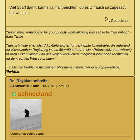
Viel Spaß damit, kannst ja mal berichten, ob es Dir auch so zugesagt
hat wie mir.
Gespeichert
“Never allow someone to be your priority while allowing yourself to be their option.” -
Mark Twain
"Naja, ich halte eher alle FATE-Befürworter für verkappte Chemtrailer, die aufgrund
der Kiesowschen Regierung in den 80er/90er Jahren eine Rollenspielverschwörung
an allen Ecken wittern und deswegen versuchen, möglichst viele noch rechtzeitig
auf den rechten Weg zu bringen."
Für alle, die Probleme mit meinem Nickname haben, hier eine Kopiervorlage:
Rhylthar
.
Re: Rhylthar schreibt...
«
Antwort #62 am:
2.05.2018 | 22:10 »
schneeland
Username: schneeland