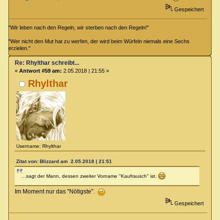
Gespeichert
"Wir leben nach den Regeln, wir sterben nach den Regeln!"
"Wer nicht den Mut hat zu werfen, der wird beim Würfeln niemals eine Sechs
erzielen."
Re: Rhylthar schreibt...
«
Antwort #59 am:
2.05.2018 | 21:55 »
Rhylthar
Username: Rhylthar
Zitat von: Blizzard am 2.05.2018 | 21:51
...sagt der Mann, dessen zweiter Vorname "Kaufrausch" ist.
Im Moment nur das "Nötigste".
Gespeichert