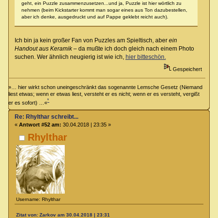
geht, ein Puzzle zusammenzusetzen...und ja, Puzzle ist hier wörtlich zu
nehmen (beim Kickstarter kommt man sogar eines aus Ton dazubestellen,
aber ich denke, ausgedruckt und auf Pappe geklebt reicht auch).
Ich bin ja kein großer Fan von Puzzles am Spieltisch, aber
ein
Handout aus Keramik
– da mußte ich doch gleich nach einem Photo
suchen. Wer ähnlich neugierig ist wie ich,
hier bitteschön.
Gespeichert
»… hier wirkt schon uneingeschränkt das sogenannte Lemsche Gesetz (Niemand
liest etwas; wenn er etwas liest, versteht er es nicht; wenn er es versteht, vergißt
*
er es sofort) …«
Re: Rhylthar schreibt...
«
Antwort #52 am:
30.04.2018 | 23:35 »
Rhylthar
Username: Rhylthar
Zitat von: Zarkov am 30.04.2018 | 23:31