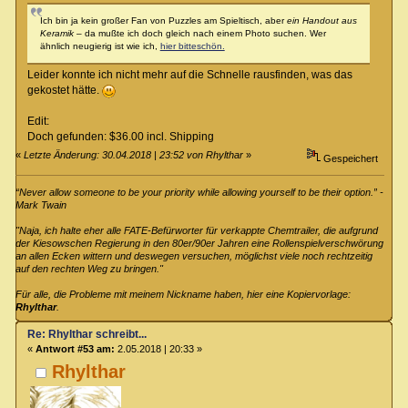
Ich bin ja kein großer Fan von Puzzles am Spieltisch, aber
ein Handout aus
Keramik
– da mußte ich doch gleich nach einem Photo suchen. Wer
ähnlich neugierig ist wie ich,
hier bitteschön.
Leider konnte ich nicht mehr auf die Schnelle rausfinden, was das
gekostet hätte.
Edit:
Doch gefunden: $36.00 incl. Shipping
«
Letzte Änderung: 30.04.2018 | 23:52 von Rhylthar
»
Gespeichert
“Never allow someone to be your priority while allowing yourself to be their option.” -
Mark Twain
"Naja, ich halte eher alle FATE-Befürworter für verkappte Chemtrailer, die aufgrund
der Kiesowschen Regierung in den 80er/90er Jahren eine Rollenspielverschwörung
an allen Ecken wittern und deswegen versuchen, möglichst viele noch rechtzeitig
auf den rechten Weg zu bringen."
Für alle, die Probleme mit meinem Nickname haben, hier eine Kopiervorlage:
Rhylthar
.
Re: Rhylthar schreibt...
«
Antwort #53 am:
2.05.2018 | 20:33 »
Rhylthar