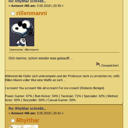
Re: Rhylthar schreibt...
«
Antwort #65 am:
3.05.2018 | 20:39 »
rillenmanni
Username: rillenmanni
Och menno, schon wieder was gekauft! ...
Gespeichert
Während die Opfer sich umkrempeln und der Professor nicht zu erreichen ist, reißt
Rillen-Manni voller Wut eine Waffe an sich ...
I scream! You scream! We all scream! For ice-cream! (Roberto Benigni)
Power Gamer: 67% | Butt-Kicker: 54% | Tactician: 71% | Specialist: 42% | Method
Actor: 50% | Storyteller: 50% | Casual Gamer: 50%
Re: Rhylthar schreibt...
«
Antwort #66 am:
3.05.2018 | 20:42 »
Rhylthar