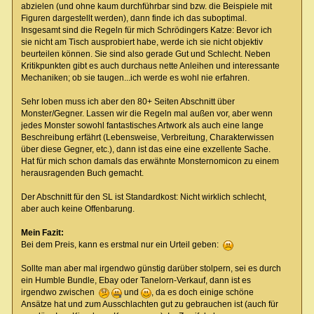
abzielen (und ohne kaum durchführbar sind bzw. die Beispiele mit
Figuren dargestellt werden), dann finde ich das suboptimal.
Insgesamt sind die Regeln für mich Schrödingers Katze: Bevor ich
sie nicht am Tisch ausprobiert habe, werde ich sie nicht objektiv
beurteilen können. Sie sind also gerade Gut und Schlecht. Neben
Kritikpunkten gibt es auch durchaus nette Anleihen und interessante
Mechaniken; ob sie taugen...ich werde es wohl nie erfahren.
Sehr loben muss ich aber den 80+ Seiten Abschnitt über
Monster/Gegner. Lassen wir die Regeln mal außen vor, aber wenn
jedes Monster sowohl fantastisches Artwork als auch eine lange
Beschreibung erfährt (Lebensweise, Verbreitung, Charakterwissen
über diese Gegner, etc.), dann ist das eine eine exzellente Sache.
Hat für mich schon damals das erwähnte Monsternomicon zu einem
herausragenden Buch gemacht.
Der Abschnitt für den SL ist Standardkost: Nicht wirklich schlecht,
aber auch keine Offenbarung.
Mein Fazit:
Bei dem Preis, kann es erstmal nur ein Urteil geben:
Sollte man aber mal irgendwo günstig darüber stolpern, sei es durch
ein Humble Bundle, Ebay oder Tanelorn-Verkauf, dann ist es
irgendwo zwischen
und
, da es doch einige schöne
Ansätze hat und zum Ausschlachten gut zu gebrauchen ist (auch für