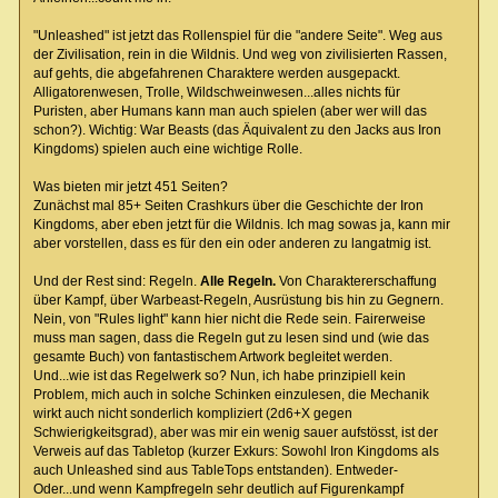
"Unleashed" ist jetzt das Rollenspiel für die "andere Seite". Weg aus
der Zivilisation, rein in die Wildnis. Und weg von zivilisierten Rassen,
auf gehts, die abgefahrenen Charaktere werden ausgepackt.
Alligatorenwesen, Trolle, Wildschweinwesen...alles nichts für
Puristen, aber Humans kann man auch spielen (aber wer will das
schon?). Wichtig: War Beasts (das Äquivalent zu den Jacks aus Iron
Kingdoms) spielen auch eine wichtige Rolle.
Was bieten mir jetzt 451 Seiten?
Zunächst mal 85+ Seiten Crashkurs über die Geschichte der Iron
Kingdoms, aber eben jetzt für die Wildnis. Ich mag sowas ja, kann mir
aber vorstellen, dass es für den ein oder anderen zu langatmig ist.
Und der Rest sind: Regeln.
Alle Regeln.
Von Charaktererschaffung
über Kampf, über Warbeast-Regeln, Ausrüstung bis hin zu Gegnern.
Nein, von "Rules light" kann hier nicht die Rede sein. Fairerweise
muss man sagen, dass die Regeln gut zu lesen sind und (wie das
gesamte Buch) von fantastischem Artwork begleitet werden.
Und...wie ist das Regelwerk so? Nun, ich habe prinzipiell kein
Problem, mich auch in solche Schinken einzulesen, die Mechanik
wirkt auch nicht sonderlich kompliziert (2d6+X gegen
Schwierigkeitsgrad), aber was mir ein wenig sauer aufstösst, ist der
Verweis auf das Tabletop (kurzer Exkurs: Sowohl Iron Kingdoms als
auch Unleashed sind aus TableTops entstanden). Entweder-
Oder...und wenn Kampfregeln sehr deutlich auf Figurenkampf