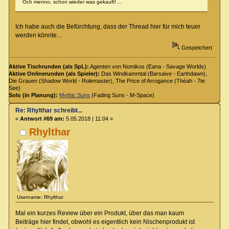
Och menno, schon wieder was gekauft! ...
Ich habe auch die Befürchtung, dass der Thread hier für mich teuer
werden könnte...
Gespeichert
Aktive Tischrunden (als SpL):
Agenten von Nomikos (Eana - Savage Worlds)
Aktive Onlinerunden (als Spieler):
Das Windkammtal (Barsaive - Earthdawn),
Die Grauen (Shadow World - Rolemaster), The Price of Arrogance (Théah - 7te
See)
Solo (in Planung):
Mythic Suns
(Fading Suns - M-Space)
Re: Rhylthar schreibt...
«
Antwort #69 am:
5.05.2018 | 11:04 »
Rhylthar
Username: Rhylthar
Mal ein kurzes Review über ein Produkt, über das man kaum
Beiträge hier findet, obwohl es eigentlich kein Nischenprodukt ist