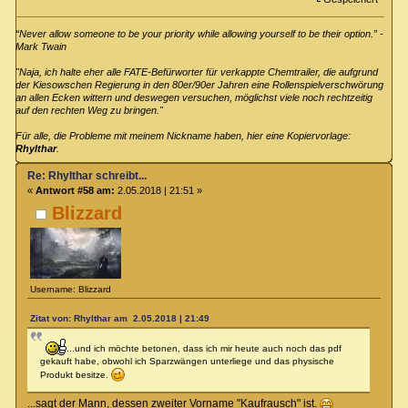
“Never allow someone to be your priority while allowing yourself to be their option.” -
Mark Twain
"Naja, ich halte eher alle FATE-Befürworter für verkappte Chemtrailer, die aufgrund
der Kiesowschen Regierung in den 80er/90er Jahren eine Rollenspielverschwörung
an allen Ecken wittern und deswegen versuchen, möglichst viele noch rechtzeitig
auf den rechten Weg zu bringen."
Für alle, die Probleme mit meinem Nickname haben, hier eine Kopiervorlage:
Rhylthar
.
Re: Rhylthar schreibt...
«
Antwort #58 am:
2.05.2018 | 21:51 »
Blizzard
Username: Blizzard
Zitat von: Rhylthar am 2.05.2018 | 21:49
...und ich möchte betonen, dass ich mir heute auch noch das pdf
gekauft habe, obwohl ich Sparzwängen unterliege und das physische
Produkt besitze.
...sagt der Mann, dessen zweiter Vorname "Kaufrausch" ist.