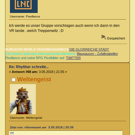
Username: Pixellance
Ich werde es unser Gruppe vorschlagen auch wenn ich dann in den
VR lande ..welch Treppenwitz :-D
Gespeichert
DUNGEON WORLD FANZINE/SANDBOX
DIE GLORREICHE STADT
Gib Deinem Spiel eine überraschende Wendung
Blaupausen - Zufallstabellen
Pixellance und seine RPG Pixelbilder auf
TWITTER
Re: Rhylthar schreibt...
«
Antwort #68 am:
3.05.2018 | 21:55 »
Weltengeist
Username: Weltengeist
Zitat von: rillenmanni am 3.05.2018 | 20:39