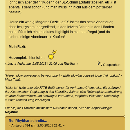
lohnt sich aber definitiv, denn der SL-Schirm (Zufallstabellen, etc.) ist
ebenfalls sehr schön (und man muss ihn nicht aus dem pdf selber
basteln).
Heute ein wenig längeres Fazit: LotCS ist mit das beste Abenteuer,
dass ich, systemübergreifend, in den letzten Jahren in den Händen
hatte. Für mich ein absolutes Highlight in meinem Regal (und da
stehen einige Abenteuer...). Kaufen!
Mein Fazit:
Hotzenplotz, hier ist es:
«
Letzte Änderung: 2.05.2018 | 21:09 von Rhylthar
»
Gespeichert
“Never allow someone to be your priority while allowing yourself to be their option.” -
Mark Twain
"Naja, ich halte eher alle FATE-Befürworter für verkappte Chemtrailer, die aufgrund
der Kiesowschen Regierung in den 80er/90er Jahren eine Rollenspielverschwörung
an allen Ecken wittern und deswegen versuchen, möglichst viele noch rechtzeitig
auf den rechten Weg zu bringen."
Für alle, die Probleme mit meinem Nickname haben, hier eine Kopiervorlage:
Rhylthar
.
Re: Rhylthar schreibt...
«
Antwort #54 am:
2.05.2018 | 21:41 »