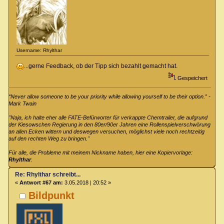
Username: Rhylthar
...gerne Feedback, ob der Tipp sich bezahlt gemacht hat.
Gespeichert
“Never allow someone to be your priority while allowing yourself to be their option.” -
Mark Twain
"Naja, ich halte eher alle FATE-Befürworter für verkappte Chemtrailer, die aufgrund
der Kiesowschen Regierung in den 80er/90er Jahren eine Rollenspielverschwörung
an allen Ecken wittern und deswegen versuchen, möglichst viele noch rechtzeitig
auf den rechten Weg zu bringen."
Für alle, die Probleme mit meinem Nickname haben, hier eine Kopiervorlage:
Rhylthar
.
Re: Rhylthar schreibt...
«
Antwort #67 am:
3.05.2018 | 20:52 »
Bildpunkt