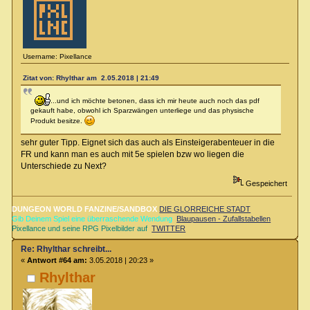
Username: Pixellance
Zitat von: Rhylthar am 2.05.2018 | 21:49
...und ich möchte betonen, dass ich mir heute auch noch das pdf
gekauft habe, obwohl ich Sparzwängen unterliege und das physische
Produkt besitze.
sehr guter Tipp. Eignet sich das auch als Einsteigerabenteuer in die
FR und kann man es auch mit 5e spielen bzw wo liegen die
Unterschiede zu Next?
Gespeichert
DUNGEON WORLD FANZINE/SANDBOX
DIE GLORREICHE STADT
Gib Deinem Spiel eine überraschende Wendung
Blaupausen - Zufallstabellen
Pixellance und seine RPG Pixelbilder auf
TWITTER
Re: Rhylthar schreibt...
«
Antwort #64 am:
3.05.2018 | 20:23 »
Rhylthar