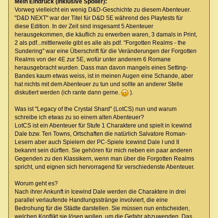
Mein Eindruck (inklusive Spoiler):
Vorweg vielleicht ein wenig D&D-Geschichte zu diesem Abenteuer.
"D&D NEXT" war der Titel für D&D 5E während des Playtests für
diese Edition. In der Zeit sind insgesamt 5 Abenteuer
herausgekommen, die käuflich zu erwerben waren, 3 damals in Print,
2 als pdf...mittlerweile gibt es alle als pdf. "Forgotten Realms - the
Sundering" war eine Überschrift für die Veränderungen der Forgotten
Realms von der 4E zur 5E, wofür unter anderem 6 Romane
herausgebracht wurden. Dass man davon mangels eines Setting-
Bandes kaum etwas weiss, ist in meinen Augen eine Schande, aber
hat nichts mit dem Abenteuer zu tun und sollte an anderer Stelle
diskutiert werden (ich rante dann gerne.
).
Was ist "Legacy of the Crystal Shard" (LotCS) nun und warum
schreibe ich etwas zu so einem alten Abenteuer?
LotCS ist ein Abenteuer für Stufe 1 Charaktere und spielt in Icewind
Dale bzw. Ten Towns, Ortschaften die natürlich Salvatore Roman-
Lesern aber auch Spielern der PC-Spiele Icewind Dale I und II
bekannt sein dürften. Sie gehören für mich neben ein paar anderen
Gegenden zu den Klassikern, wenn man über die Forgotten Realms
spricht, und eignen sich hervorragend für verschiedenste Abenteuer.
Worum geht es?
Nach ihrer Ankunft in Icewind Dale werden die Charaktere in drei
parallel verlaufende Handlungsstränge involviert, die eine
Bedrohung für die Städte darstellen. Sie müssen nun entscheiden,
welchen Konflikt sie lösen wollen, um die Gefahr abzuwenden. Das