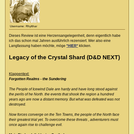
Username: Rhylthar
Dieses Review ist eine Herzensangelegenheit, denn eigentlich habe
ich das schon mal Jahren ausführlich rezensiert. Wer also eine
Langfassung haben möchte, möge
*HIER*
klicken.
Legacy of the Crystal Shard (D&D NEXT)
Klappentext:
Forgotten Realms - the Sundering
The People of Icewind Dale are hardy and have long stood against
the perils of he North. the events that shook the region a hundred
years ago are now a distant memory. But what was defeated was not
destroyed.
Now forces converge on the Ten Towns, the people of the North face
their greatest trial yet. To overcome these threats , adventurers must
once again rise to challenge evil.