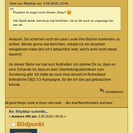
Zitat von: Rhylthar am 2.05.2018 | 22:04
Physisch ist sogar noch besser. Ebay?
Viel Spaß damit, kannst ja mal berichten, ob es Dir auch so zugesagt hat
wie mir.
Amazon. Da scheinen noch ein paar Leute ihre Bücher loswerden zu
wollen. Werde gerne mal berichten, sobald ich ein bisschen
reingelesen habe (bis ich's tatsächlich leite, wird's wohl noch etwas
dauern).
An dieser Stelle nur mal kurz festhalten: ich stimme Dir zu, dass es
eine Schande ist, dass es kein Überleitungsabenteuer zum
Sundering gibt. Ich hätte da noch eine derzeit im Ruhestand
befindliche D&D 3.5-Kampagne, für die ich das gut gebrauchen
könnte.
Gespeichert
All good things come to those who wait! ... like dual flamethrowers and beer.
Re: Rhylthar schreibt...
«
Antwort #63 am:
3.05.2018 | 08:35 »
Bildpunkt