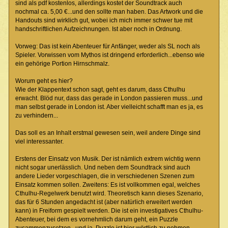
sind als pdf kostenlos, allerdings kostet der Soundtrack auch
nochmal ca. 5,00 €...und den sollte man haben. Das Artwork und die
Handouts sind wirklich gut, wobei ich mich immer schwer tue mit
handschriftlichen Aufzeichnungen. Ist aber noch in Ordnung.
Vorweg: Das ist kein Abenteuer für Anfänger, weder als SL noch als
Spieler. Vorwissen vom Mythos ist dringend erforderlich...ebenso wie
ein gehörige Portion Hirnschmalz.
Worum geht es hier?
Wie der Klappentext schon sagt, geht es darum, dass Cthulhu
erwacht. Blöd nur, dass das gerade in London passieren muss...und
man selbst gerade in London ist. Aber vielleicht schafft man es ja, es
zu verhindern...
Das soll es an Inhalt erstmal gewesen sein, weil andere Dinge sind
viel interessanter.
Erstens der Einsatz von Musik. Der ist nämlich extrem wichtig wenn
nicht sogar unerlässlich. Und neben dem Soundtrack sind auch
andere Lieder vorgeschlagen, die in verschiedenen Szenen zum
Einsatz kommen sollen. Zweitens: Es ist vollkommen egal, welches
Cthulhu-Regelwerk benutzt wird. Theoretisch kann dieses Szenario,
das für 6 Stunden angedacht ist (aber natürlich erweitert werden
kann) in Freiform gespielt werden. Die ist ein investigatives Cthulhu-
Abenteuer, bei dem es vornehmlich darum geht, ein Puzzle
zusammenzusetzen...und ja, Puzzle ist hier wörtlich zu nehmen