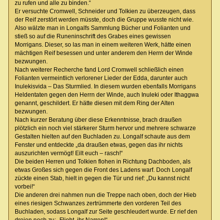
zu rufen und alle zu binden.“
Er versuchte Cromwell, Schneider und Tolkien zu überzeugen, dass
der Reif zerstört werden müsste, doch die Gruppe wusste nicht wie.
Also wälzte man in Longalfs Sammlung Bücher und Folianten und
stieß so auf die Runeninschrift des Grabes eines gewissen
Morrigans. Dieser, so las man in einem weiteren Werk, hätte einen
mächtigen Reif besessen und unter anderem den Herrn der Winde
bezwungen.
Nach weiterer Recherche fand Lord Cromwell schließlich einen
Folianten vermeintlich verlorener Lieder der Edda, darunter auch
Inulekisvida – Das Sturmlied. In diesem wurden ebenfalls Morrigans
Heldentaten gegen den Herrn der Winde, auch Inuleki oder Ithaggwa
genannt, geschildert. Er hätte diesen mit dem Ring der Alten
bezwungen.
Nach kurzer Beratung über diese Erkenntnisse, brach draußen
plötzlich ein noch viel stärkerer Sturm hervor und mehrere schwarze
Gestalten hielten auf den Buchladen zu. Longalf schaute aus dem
Fenster und entdeckte „da draußen etwas, gegen das ihr nichts
auszurichten vermögt! Eilt euch – rasch!“
Die beiden Herren und Tolkien flohen in Richtung Dachboden, als
etwas Großes sich gegen die Front des Ladens warf. Doch Longalf
zückte einen Stab, hielt in gegen die Tür und rief: „Du kannst nicht
vorbei!“
Die anderen drei nahmen nun die Treppe nach oben, doch der Hieb
eines riesigen Schwanzes zertrümmerte den vorderen Teil des
Buchladen, sodass Longalf zur Seite geschleudert wurde. Er rief den
dreien noch zu: „Flieht, ihr Narren!“.