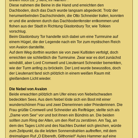
Diese nahmen die Beine in die Hand und erreichten den
Dachboden, doch das Dach wurde langsam abgedeckt. Trotz der
herumwirbelnden Dachschindeln, die Otto Schneider trafen, konnten
er und die anderen durch das Dachbodenfenster entkommen und
flohen aus der Stadt in Richtung Glastonbury Tor, wie Tolkien
vorschlug.
Beim Glastonbury Tor handelte sich dabei um eine Turmruine auf
einem Hügel, die der Legende nach ein Tor zum mystischen Reich
von Avalon darstellte.
Auf dem Weg dorthin wurden sie von zwei Kultisten verfolgt, doch
erreichten sie schließlich die Turmruine. Zwar war es dort zunächst
windstill, aber Lord Cromwell und Lieutenant Schneider bemerkten,
wie der Turm anfing zu bröckeln. Der Lord wurde bewusstlos, doch
der Lieutenant fand sich plötzlich in einem weißen Raum mit
gleißendem Licht wieder.
Die Nebel von Avalon
Beide erwachten plötzlich am Ufer eines von Nebelschwaden
bedeckten Sees. Aus dem Nebel löste sich ein Boot mit einer
wunderschönen Frau und zwei Dienerinnen oder Priesterinnen. Die
Frau grüßte Cromwell und Schneider als Reifträger, stellte sich als
„Dame vom See“ vor und bot ihnen ein Bündnis an. Die beiden
sollten zum Ring der Alten, um den Reif zu zerstören. Am Tag, an
dem des Tages Licht und des Nachtes Dunkel sich gleichen, würde
zum Zeitpunkt, da die letzten Sonnenstrahlen auftreffen, mit dem
dreimaligen Ruf „O Elbereth, Gilthoniel!“ Aules Hammer auf eine