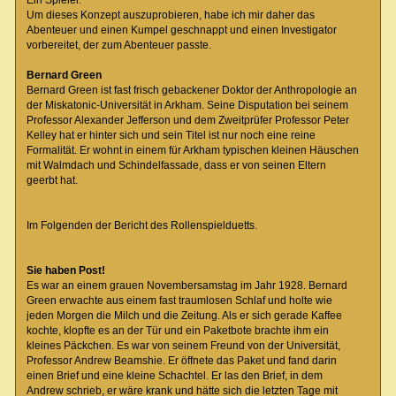
Ein Spieler.
Um dieses Konzept auszuprobieren, habe ich mir daher das
Abenteuer und einen Kumpel geschnappt und einen Investigator
vorbereitet, der zum Abenteuer passte.
Bernard Green
Bernard Green ist fast frisch gebackener Doktor der Anthropologie an
der Miskatonic-Universität in Arkham. Seine Disputation bei seinem
Professor Alexander Jefferson und dem Zweitprüfer Professor Peter
Kelley hat er hinter sich und sein Titel ist nur noch eine reine
Formalität. Er wohnt in einem für Arkham typischen kleinen Häuschen
mit Walmdach und Schindelfassade, dass er von seinen Eltern
geerbt hat.
Im Folgenden der Bericht des Rollenspielduetts.
Sie haben Post!
Es war an einem grauen Novembersamstag im Jahr 1928. Bernard
Green erwachte aus einem fast traumlosen Schlaf und holte wie
jeden Morgen die Milch und die Zeitung. Als er sich gerade Kaffee
kochte, klopfte es an der Tür und ein Paketbote brachte ihm ein
kleines Päckchen. Es war von seinem Freund von der Universität,
Professor Andrew Beamshie. Er öffnete das Paket und fand darin
einen Brief und eine kleine Schachtel. Er las den Brief, in dem
Andrew schrieb, er wäre krank und hätte sich die letzten Tage mit