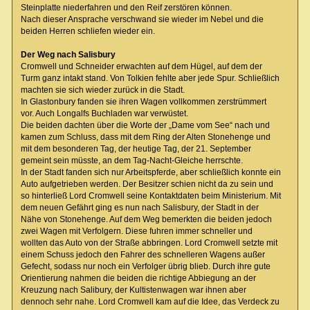
Steinplatte niederfahren und den Reif zerstören können.
Nach dieser Ansprache verschwand sie wieder im Nebel und die
beiden Herren schliefen wieder ein.
Der Weg nach Salisbury
Cromwell und Schneider erwachten auf dem Hügel, auf dem der
Turm ganz intakt stand. Von Tolkien fehlte aber jede Spur. Schließlich
machten sie sich wieder zurück in die Stadt.
In Glastonbury fanden sie ihren Wagen vollkommen zerstrümmert
vor. Auch Longalfs Buchladen war verwüstet.
Die beiden dachten über die Worte der „Dame vom See“ nach und
kamen zum Schluss, dass mit dem Ring der Alten Stonehenge und
mit dem besonderen Tag, der heutige Tag, der 21. September
gemeint sein müsste, an dem Tag-Nacht-Gleiche herrschte.
In der Stadt fanden sich nur Arbeitspferde, aber schließlich konnte ein
Auto aufgetrieben werden. Der Besitzer schien nicht da zu sein und
so hinterließ Lord Cromwell seine Kontaktdaten beim Ministerium. Mit
dem neuen Gefährt ging es nun nach Salisbury, der Stadt in der
Nähe von Stonehenge. Auf dem Weg bemerkten die beiden jedoch
zwei Wagen mit Verfolgern. Diese fuhren immer schneller und
wollten das Auto von der Straße abbringen. Lord Cromwell setzte mit
einem Schuss jedoch den Fahrer des schnelleren Wagens außer
Gefecht, sodass nur noch ein Verfolger übrig blieb. Durch ihre gute
Orientierung nahmen die beiden die richtige Abbiegung an der
Kreuzung nach Salibury, der Kultistenwagen war ihnen aber
dennoch sehr nahe. Lord Cromwell kam auf die Idee, das Verdeck zu