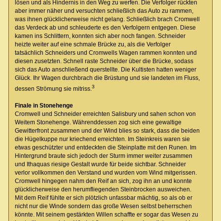
lösen und als Hindernis in den Weg zu werfen. Die Verfolger rückten
aber immer näher und versuchten schließlich das Auto zu rammen,
was ihnen glücklicherweise nicht gelang. Schließlich brach Cromwell
das Verdeck ab und schleuderte es den Verfolgern entgegen. Diese
kamen ins Schlittern, konnten sich aber noch fangen. Schneider
heizte weiter auf eine schmale Brücke zu, als die Verfolger
tatsächlich Schneiders und Cromwells Wagen rammen konnten und
diesen zusetzten. Schnell raste Schneider über die Brücke, sodass
sich das Auto anschließend querstellte. Die Kultisten hatten weniger
Glück. Ihr Wagen durchbrach die Brüstung und sie landeten im Fluss,
3
dessen Strömung sie mitriss.
Finale in Stonehenge
Cromwell und Schneider erreichten Salisbury und sahen schon von
Weitem Stonehenge. Währenddessen zog sich eine gewaltige
Gewitterfront zusammen und der Wind blies so stark, dass die beiden
die Hügelkuppe nur kriechend erreichten. Im Steinkreis waren sie
etwas geschützter und entdeckten die Steinplatte mit den Runen. Im
Hintergrund braute sich jedoch der Sturm immer weiter zusammen
und Ithaquas riesige Gestalt wurde für beide sichtbar. Schneider
verlor vollkommen den Verstand und wurden vom Wind mitgerissen.
Cromwell hingegen nahm den Reif an sich, zog ihn an und konnte
glücklicherweise den herumfliegenden Steinbrocken ausweichen.
Mit dem Reif fühlte er sich plötzlich unfassbar mächtig, so als ob er
nicht nur die Winde sondern das große Wesen selbst beherrschen
könnte. Mit seinem gestärkten Willen schaffte er sogar das Wesen zu