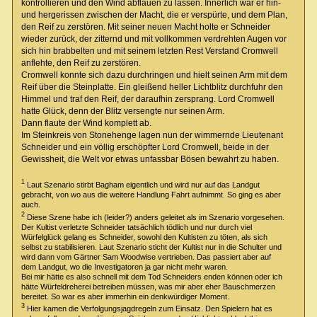
kontrollieren und den Wind abflauen zu lassen. Innerlich war er hin-
und hergerissen zwischen der Macht, die er verspürte, und dem Plan,
den Reif zu zerstören. Mit seiner neuen Macht holte er Schneider
wieder zurück, der zitternd und mit vollkommen verdrehten Augen vor
sich hin brabbelten und mit seinem letzten Rest Verstand Cromwell
anflehte, den Reif zu zerstören.
Cromwell konnte sich dazu durchringen und hielt seinen Arm mit dem
Reif über die Steinplatte. Ein gleißend heller Lichtblitz durchfuhr den
Himmel und traf den Reif, der daraufhin zersprang. Lord Cromwell
hatte Glück, denn der Blitz versengte nur seinen Arm.
Dann flaute der Wind komplett ab.
Im Steinkreis von Stonehenge lagen nun der wimmernde Lieutenant
Schneider und ein völlig erschöpfter Lord Cromwell, beide in der
Gewissheit, die Welt vor etwas unfassbar Bösen bewahrt zu haben.
1
Laut Szenario stirbt Bagham eigentlich und wird nur auf das Landgut
gebracht, von wo aus die weitere Handlung Fahrt aufnimmt. So ging es aber
auch.
2
Diese Szene habe ich (leider?) anders geleitet als im Szenario vorgesehen.
Der Kultist verletzte Schneider tatsächlich tödlich und nur durch viel
Würfelglück gelang es Schneider, sowohl den Kultisten zu töten, als sich
selbst zu stabilisieren. Laut Szenario sticht der Kultist nur in die Schulter und
wird dann vom Gärtner Sam Woodwise vertrieben. Das passiert aber auf
dem Landgut, wo die Investigatoren ja gar nicht mehr waren.
Bei mir hätte es also schnell mit dem Tod Schneiders enden können oder ich
hätte Würfeldreherei betreiben müssen, was mir aber eher Bauschmerzen
bereitet. So war es aber immerhin ein denkwürdiger Moment.
3
Hier kamen die Verfolgungsjagdregeln zum Einsatz. Den Spielern hat es