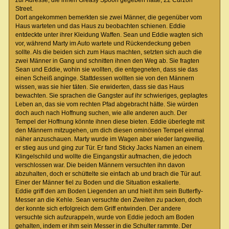
Street.
Dort angekommen bemerkten sie zwei Männer, die gegenüber vom
Haus warteten und das Haus zu beobachten schienen. Eddie
entdeckte unter ihrer Kleidung Waffen. Sean und Eddie wagten sich
vor, während Marty im Auto wartete und Rückendeckung geben
sollte. Als die beiden sich zum Haus machten, setzten sich auch die
zwei Männer in Gang und schnitten ihnen den Weg ab. Sie fragten
Sean und Eddie, wohin sie wollten, die entgegneten, dass sie das
einen Scheiß anginge. Stattdessen wollten sie von den Männern
wissen, was sie hier täten. Sie erwiderten, dass sie das Haus
bewachten. Sie sprachen die Gangster auf ihr schwieriges, geplagtes
Leben an, das sie vom rechten Pfad abgebracht hätte. Sie würden
doch auch nach Hoffnung suchen, wie alle anderen auch. Der
Tempel der Hoffnung könnte ihnen diese bieten. Eddie überlegte mit
den Männern mitzugehen, um dich diesen ominösen Tempel einmal
näher anzuschauen. Marty wurde im Wagen aber wieder langweilig,
er stieg aus und ging zur Tür. Er fand Sticky Jacks Namen an einem
Klingelschild und wollte die Eingangstür aufmachen, die jedoch
verschlossen war. Die beiden Männern versuchten ihn davon
abzuhalten, doch er schüttelte sie einfach ab und brach die Tür auf.
Einer der Männer fiel zu Boden und die Situation eskalierte.
Eddie griff den am Boden Liegenden an und hielt ihm sein Butterfly-
Messer an die Kehle. Sean versuchte den Zweiten zu packen, doch
der konnte sich erfolgreich dem Griff entwinden. Der andere
versuchte sich aufzurappeln, wurde von Eddie jedoch am Boden
gehalten, indem er ihm sein Messer in die Schulter rammte. Der