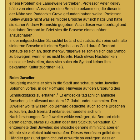
einem Problem die Langeweile vertrieben. Professor Peter Kelley
hätte von einem Aussteiger eine Brosche bekommen, die dieser in
der Nähe von Puddock‘s Grove gefunden haben wollte. Professor
Kelley wüsste nicht was es mit der Brosche auf sich hätte und hätte
sie daher Andrew Beamshie gegeben. Auch dieser war überfragt und
bat daher Bernard im Brief sich die Brosche einmal näher
anzuschauen.
In der mitgeschickten Schachtel befand sich tatsächlich eine sehr alte
steinerne Brosche mit einem Symbol aus Gold darauf. Bernard
schaute es sich an, doch merkwürdigerweise schien sich das Symbol
zu bewegen, wenn er es nicht fixierte. Nach etwas Nachdenken
musste er feststellen, dass sich solch ein Symbol keiner ihm
bekannten Kultur zuordnen ließ.
Beim Juwelier
Neugierig machte er sich in die Stadt und schaute beim Juwelier
Solomon vorbei, in der Hoffnung, Hinweise auf den Ursprung des
1
Schmuckstücks zu erhalten.
Er entdeckte tatsächlich ähnliche
Broschen, die allesamt aus dem 17. Jahrhundert stammten. Der
Juwelier wollte wissen, ob Bernard gedachte, auch solche Broschen
zu kaufen, doch Bernard erklärte, es handelte sich um
Nachforschungen. Der Juwelier wirkte verärgert, da Bernard nicht
daran dachte, etwas zu kaufen oder das Stück zu verkaufen. Er
entgegnete dem Juwelier, die Brosche gehörte ihm nicht, aber er
könnte sie vielleicht bald verkaufen. Dieses Vertrösten gefiel dem
Händler ganz und gar nicht und er wurde so verärgert, dass er