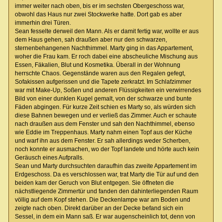
immer weiter nach oben, bis er im sechsten Obergeschoss war,
obwohl das Haus nur zwei Stockwerke hatte. Dort gab es aber
immerhin drei Türen.
Sean fesselte derweil den Mann. Als er damit fertig war, wollte er aus
dem Haus gehen, sah draußen aber nur den schwarzen,
sternenbehangenen Nachthimmel. Marty ging in das Appartement,
woher die Frau kam. Er roch dabei eine abscheuliche Mischung aus
Essen, Fäkalien, Blut und Kosmetika. Überall in der Wohnung
herrschte Chaos. Gegenstände waren aus den Regalen gefegt,
Sofakissen aufgerissen und die Tapete zerkratzt. Im Schlafzimmer
war mit Make-Up, Soßen und anderen Flüssigkeiten ein verwirrendes
Bild von einer dunklen Kugel gemalt, von der schwarze und bunte
Fäden abgingen. Für kurze Zeit schien es Marty so, als würden sich
diese Bahnen bewegen und er verließ das Zimmer. Auch er schaute
nach draußen aus dem Fenster und sah den Nachthimmel, ebenso
wie Eddie im Treppenhaus. Marty nahm einen Topf aus der Küche
und warf ihn aus dem Fenster. Er sah allerdings weder Scherben,
noch konnte er ausmachen, wo der Topf landete und hörte auch kein
Geräusch eines Aufpralls.
Sean und Marty durchsuchten daraufhin das zweite Appartement im
Erdgeschoss. Da es verschlossen war, trat Marty die Tür auf und den
beiden kam der Geruch von Blut entgegen. Sie öffneten die
nächstliegende Zimmertür und fanden den dahinterliegenden Raum
völlig auf dem Kopf stehen. Die Deckenlampe war am Boden und
zeigte nach oben. Direkt darüber an der Decke befand sich ein
Sessel, in dem ein Mann saß. Er war augenscheinlich tot, denn von