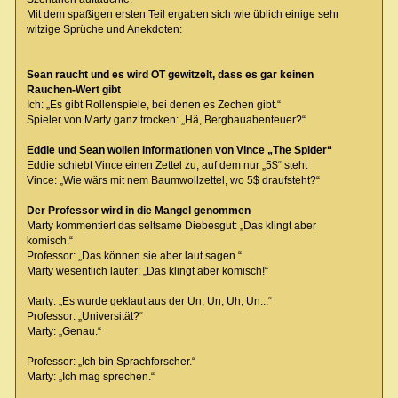
Mit dem spaßigen ersten Teil ergaben sich wie üblich einige sehr
witzige Sprüche und Anekdoten:
Sean raucht und es wird OT gewitzelt, dass es gar keinen
Rauchen-Wert gibt
Ich: „Es gibt Rollenspiele, bei denen es Zechen gibt.“
Spieler von Marty ganz trocken: „Hä, Bergbauabenteuer?“
Eddie und Sean wollen Informationen von Vince „The Spider“
Eddie schiebt Vince einen Zettel zu, auf dem nur „5$“ steht
Vince: „Wie wärs mit nem Baumwollzettel, wo 5$ draufsteht?“
Der Professor wird in die Mangel genommen
Marty kommentiert das seltsame Diebesgut: „Das klingt aber
komisch.“
Professor: „Das können sie aber laut sagen.“
Marty wesentlich lauter: „Das klingt aber komisch!“
Marty: „Es wurde geklaut aus der Un, Un, Uh, Un...“
Professor: „Universität?“
Marty: „Genau.“
Professor: „Ich bin Sprachforscher.“
Marty: „Ich mag sprechen.“