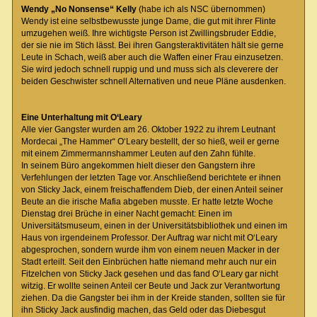
Wendy „No Nonsense“ Kelly
(habe ich als NSC übernommen)
Wendy ist eine selbstbewusste junge Dame, die gut mit ihrer Flinte
umzugehen weiß. Ihre wichtigste Person ist Zwillingsbruder Eddie,
der sie nie im Stich lässt. Bei ihren Gangsteraktivitäten hält sie gerne
Leute in Schach, weiß aber auch die Waffen einer Frau einzusetzen.
Sie wird jedoch schnell ruppig und und muss sich als cleverere der
beiden Geschwister schnell Alternativen und neue Pläne ausdenken.
Eine Unterhaltung mit O‘Leary
Alle vier Gangster wurden am 26. Oktober 1922 zu ihrem Leutnant
Mordecai „The Hammer“ O‘Leary bestellt, der so hieß, weil er gerne
mit einem Zimmermannshammer Leuten auf den Zahn fühlte.
In seinem Büro angekommen hielt dieser den Gangstern ihre
Verfehlungen der letzten Tage vor. Anschließend berichtete er ihnen
von Sticky Jack, einem freischaffendem Dieb, der einen Anteil seiner
Beute an die irische Mafia abgeben musste. Er hatte letzte Woche
Dienstag drei Brüche in einer Nacht gemacht: Einen im
Universitätsmuseum, einen in der Universitätsbibliothek und einen im
Haus von irgendeinem Professor. Der Auftrag war nicht mit O‘Leary
abgesprochen, sondern wurde ihm von einem neuen Macker in der
Stadt erteilt. Seit den Einbrüchen hatte niemand mehr auch nur ein
Fitzelchen von Sticky Jack gesehen und das fand O‘Leary gar nicht
witzig. Er wollte seinen Anteil cer Beute und Jack zur Verantwortung
ziehen. Da die Gangster bei ihm in der Kreide standen, sollten sie für
ihn Sticky Jack ausfindig machen, das Geld oder das Diebesgut