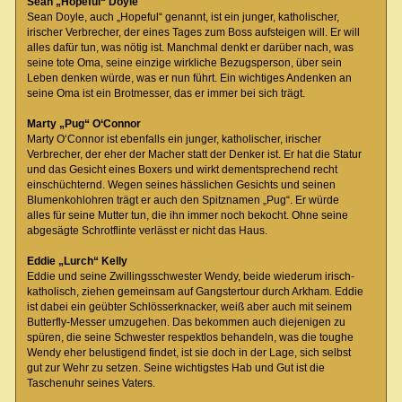
Sean „Hopeful“ Doyle
Sean Doyle, auch „Hopeful“ genannt, ist ein junger, katholischer,
irischer Verbrecher, der eines Tages zum Boss aufsteigen will. Er will
alles dafür tun, was nötig ist. Manchmal denkt er darüber nach, was
seine tote Oma, seine einzige wirkliche Bezugsperson, über sein
Leben denken würde, was er nun führt. Ein wichtiges Andenken an
seine Oma ist ein Brotmesser, das er immer bei sich trägt.
Marty „Pug“ O‘Connor
Marty O‘Connor ist ebenfalls ein junger, katholischer, irischer
Verbrecher, der eher der Macher statt der Denker ist. Er hat die Statur
und das Gesicht eines Boxers und wirkt dementsprechend recht
einschüchternd. Wegen seines hässlichen Gesichts und seinen
Blumenkohlohren trägt er auch den Spitznamen „Pug“. Er würde
alles für seine Mutter tun, die ihn immer noch bekocht. Ohne seine
abgesägte Schrotflinte verlässt er nicht das Haus.
Eddie „Lurch“ Kelly
Eddie und seine Zwillingsschwester Wendy, beide wiederum irisch-
katholisch, ziehen gemeinsam auf Gangstertour durch Arkham. Eddie
ist dabei ein geübter Schlösserknacker, weiß aber auch mit seinem
Butterfly-Messer umzugehen. Das bekommen auch diejenigen zu
spüren, die seine Schwester respektlos behandeln, was die toughe
Wendy eher belustigend findet, ist sie doch in der Lage, sich selbst
gut zur Wehr zu setzen. Seine wichtigstes Hab und Gut ist die
Taschenuhr seines Vaters.