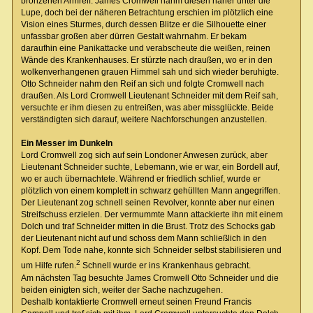
bronzenen Armreif. James Cromwell nahm diesen näher unter die
Lupe, doch bei der näheren Betrachtung erschien im plötzlich eine
Vision eines Sturmes, durch dessen Blitze er die Silhouette einer
unfassbar großen aber dürren Gestalt wahrnahm. Er bekam
daraufhin eine Panikattacke und verabscheute die weißen, reinen
Wände des Krankenhauses. Er stürzte nach draußen, wo er in den
wolkenverhangenen grauen Himmel sah und sich wieder beruhigte.
Otto Schneider nahm den Reif an sich und folgte Cromwell nach
draußen. Als Lord Cromwell Lieutenant Schneider mit dem Reif sah,
versuchte er ihm diesen zu entreißen, was aber missglückte. Beide
verständigten sich darauf, weitere Nachforschungen anzustellen.
Ein Messer im Dunkeln
Lord Cromwell zog sich auf sein Londoner Anwesen zurück, aber
Lieutenant Schneider suchte, Lebemann, wie er war, ein Bordell auf,
wo er auch übernachtete. Während er friedlich schlief, wurde er
plötzlich von einem komplett in schwarz gehüllten Mann angegriffen.
Der Lieutenant zog schnell seinen Revolver, konnte aber nur einen
Streifschuss erzielen. Der vermummte Mann attackierte ihn mit einem
Dolch und traf Schneider mitten in die Brust. Trotz des Schocks gab
der Lieutenant nicht auf und schoss dem Mann schließlich in den
Kopf. Dem Tode nahe, konnte sich Schneider selbst stabilisieren und
2
um Hilfe rufen.
Schnell wurde er ins Krankenhaus gebracht.
Am nächsten Tag besuchte James Cromwell Otto Schneider und die
beiden einigten sich, weiter der Sache nachzugehen.
Deshalb kontaktierte Cromwell erneut seinen Freund Francis