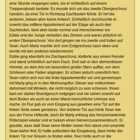
eine Stunde vergangen wäre, bis er schließlich auf einem
Treppenabsatz landete. Es musste sich um das zweite Obergeschoss
handeln, da eine Tür in Richtung Dachboden führte. Er rief die
anderen, bekam aber keine Antwort. Schließlich durchsuchte er
sowohl das mittlere Appartement auf der Etage als auch den
Dachboden, fand aber beide normal und menschenleer vor.
Eddie und der Junge verließen das Zimmer und waren plötzlich im
ersten Obergeschoss. Von dort gingen sie ins zweite und trafen auf
Sean. Auch Marty machte sich vom Erdgeschoss nach oben und
wurde mit den anderen wiedervereint.
Eddie ging ebenfalls ins Dachgeschoss, kletterte aus einem Fenster
und stand schließlich auf dem Dach. Dort sah er den sternenklaren
Himmel, an dem ihm ein besonders großer Stern auffiel, von dem
Schlieren oder Fäden abgingen. Er schien jedoch unendlich fern.
Sean nahm sich nun die linke Appartementtür vor und gemeinsam
mit Marty ging er in den Wohnungsflur. Dieser war vollkommen
deformiert mit Winkeln, die nicht möglich zu sein schienen. Ihnen
kam ein starker Brandgeruch entgegen und sie sahen sowohl auf
dem Boden als auch an einer Wand menschliche Umrisse aus
Asche. Im Flur gab es vom Eingang aus gesehen eine Tür auf der
linken Seite sowie geradezu. Von letzterer Tür aus hörte Sean wie
aus der Ferne Hilferufe, doch für Marty erklang das hirnzermarternde
Flötenspiel wieder und er bekam einen Nervenzusammenbruch. Er
glaubte, dass statt Sean seine Mutter neben ihm stand und umarmte
Sean daher fest. Er hatte außerdem die Eingebung, dass hinter der
linken Tür nur Grauen zu finden wäre. Nun hörte auch er die