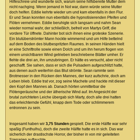
Hilfeschreie und wunderte sich, warum seine hilfsbereite Mutter dem
nicht nachging. Wenn jemand in Not war, dann würde seine Mutter
doch helfen. Eddie kehrte wieder um und kam ebenfalls in den Flur.
Er und Sean konnten nun ebenfalls die hypnotisierenden Pfeifen und
Flöten vernehmen. Eddie beruhigte sich langsam und nahm Sean
wieder normal wahr, der schließlich, befreit von Martys Griff, die
vordere Tür öffnete. Dahinter bot sich ihnen eine groteske Szenerie.
Ein blutüberströmter Mann hockte wimmernd und um Hilfe bettelnd
auf dem Boden des blutbespritzten Raumes. In seinen Händen hielt
er eine Schriftrolle sowie einen Dolch und um ihn herum flogen von
einem unsichtbaren Wind getrieben beschriebene Blätter umher. Er
flehte die drei an, ihn umzubringen. Er hätte es versucht, aber nicht
geschafft. Sie sahen, dass er sich die Pulsadern aufgeschlitzt hatte,
aus denen auch weiterhin das Blut strömte. Sean rammte sein
Brotmesser in den Rücken den Mannes, der kurz aufschrie, doch am
Leben blieb. Eddie trat vor, zog seine Machete und hackte mit dieser
den Kopf den Mannes ab. Danach hörten unmittelbar die
Flötengeräusche und der ätherische Wind auf. Im Angesicht der
brutal zurichteten Leiche übergab sich Marty, doch alle drei hatten
das erleichternde Gefühl, knapp dem Tode oder schlimmerem
entronnen zu sein.
Insgesamt haben wir
3,75 Stunden
gespielt. Die erste Hälfte war sehr
spaßig (Funthulhu), doch die zweite Hälfte hatte es in sich. Das war
sicherlich der drastischste Horror, der bisher in von mir geleiteten
Szenarien auftauchte.