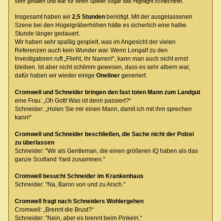
sehr gefallen und war für einen Spieler sogar das Highlight schlechthin.
Insgesamt haben wir
2,5 Stunden
benötigt. Mit der ausgelassenen
Szene bei den Hügelgräberhöhen hätte es sicherlich eine halbe
Stunde länger gedauert.
Wir haben sehr spaßig gespielt, was im Angesicht der vielen
Referenzen auch kein Wunder war. Wenn Longalf zu den
Investigatoren ruft „Flieht, ihr Narren!“, kann man auch nicht ernst
bleiben. Ist aber nicht schlimm gewesen, dass es sehr albern war,
dafür haben wir wieder einige
Oneliner
generiert:
Cromwell und Schneider bringen den fast toten Mann zum Landgut
eine Frau: „Oh Gott! Was ist denn passiert?“
Schneider: „Holen Sie mir einen Mann, damit ich mit ihm sprechen
kann!“
Cromwell und Schneider beschließen, die Sache nicht der Polzei
zu überlassen
Schneider: "Wir als Gentleman, die einen größeren IQ haben als das
ganze Scotland Yard zusammen."
Cromwell besucht Schneider im Krankenhaus
Schneider: "Na, Baron von und zu Arsch."
Cromwell fragt nach Schneiders Wohlergehen
Cromwell: „Brennt die Brust?“
Schneider: "Nein, aber es brennt beim Pinkeln.“