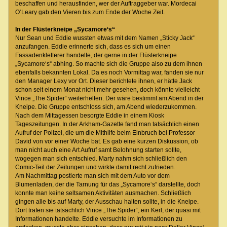
beschaffen und herausfinden, wer der Auftraggeber war. Mordecai
O‘Leary gab den Vieren bis zum Ende der Woche Zeit.
In der Flüsterkneipe „Sycamore‘s“
Nur Sean und Eddie wussten etwas mit dem Namen „Sticky Jack“
anzufangen. Eddie erinnerte sich, dass es sich um einen
Fassadenkletterer handelte, der gerne in der Flüsterkneipe
„Sycamore‘s“ abhing. So machte sich die Gruppe also zu dem ihnen
ebenfalls bekannten Lokal. Da es noch Vormittag war, fanden sie nur
den Manager Lexy vor Ort. Dieser berichtete ihnen, er hätte Jack
schon seit einem Monat nicht mehr gesehen, doch könnte vielleicht
Vince „The Spider“ weiterhelfen. Der wäre bestimmt am Abend in der
Kneipe. Die Gruppe entschloss sich, am Abend wiederzukommen.
Nach dem Mittagessen besorgte Eddie in einem Kiosk
Tageszeitungen. In der Arkham-Gazette fand man tatsächlich einen
Aufruf der Polizei, die um die Mithilfe beim Einbruch bei Professor
David von vor einer Woche bat. Es gab eine kurzen Diskussion, ob
man nicht auch eine Art Aufruf samt Belohnung starten sollte,
wogegen man sich entschied. Marty nahm sich schließlich den
Comic-Teil der Zeitungen und wirkte damit recht zufrieden.
Am Nachmittag postierte man sich mit dem Auto vor dem
Blumenladen, der die Tarnung für das „Sycamore‘s“ darstellte, doch
konnte man keine seltsamen Aktivitäten ausmachen. Schließlich
gingen alle bis auf Marty, der Ausschau halten sollte, in die Kneipe.
Dort trafen sie tatsächlich Vince „The Spider“, ein Kerl, der quasi mit
Informationen handelte. Eddie versuchte im Informationen zu