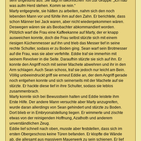
sehr ungesund aus. Sie sagt in lakonischen Ton zur Gruppe: „Ich hab
was aufm Herd stehen. Komm se rein.“
Marty entgegnete, sie hätten zu arbeiten, nahm sich den noch
lebenden Mann vor und fühlte ihm auf den Zahn. Er berichtete, dass
schon Männer bei Jack waren, aber nicht wiedergekommen wären.
Deswegen wären sie als Beobachter abkommandiert worden.
Plötzlich warf die Frau eine Kaffeekanne auf Marty, der er knapp
ausweichen konnte, doch die Frau selbst stürzte sich mit einem
riesigen Küchenmesser auf ihn und trieb das Messer tief in seine
rechte Schulter, sodass er zu Boden ging. Sean warf sein Brotmesser
auf die Frau, was sie aber verfehlte. Eddie traf sie immerhin mit
seinem Revolver in die Seite. Daraufhin stürzte sie sich auf ihn. Er
konnte den Angriff noch mit seiner Machete abwehren und ihr in den
Arm schlagen. Auch Sean schoss, traf sie jedoch nur leicht am Bein.
Völlig unbeeindruckt griff sie erneut Eddie an, der dem Angriff gerade
noch entgehen konnte und sich seinerseits mit der Machete auf sie
stürzte. Er hackte diese tief in ihre Schulter, sodass sie leblos
zusammenbrach.
Marty konnte sich bei Bewusstsein halten und Eddie leistete ihm
Erste Hilfe. Der andere Mann versuchte aber Marty anzugreifen,
wurde daran allerdings von Sean gehindert und stürzte zu Boden.
Dort blieb er in Embryonalstellung liegen. Er wimmerte und zischte
etwas von der reinigenden Hoffnung, Azathoth und anderem
unverständlichen Zeug.
Eddie lief schnell nach oben, musste aber feststellen, dass sich im
ersten Obergeschoss keine Türen befanden. Er klopfte die Wände
ab, die allesamt aus massivem Mauerwerk zu sein schienen. Er lief