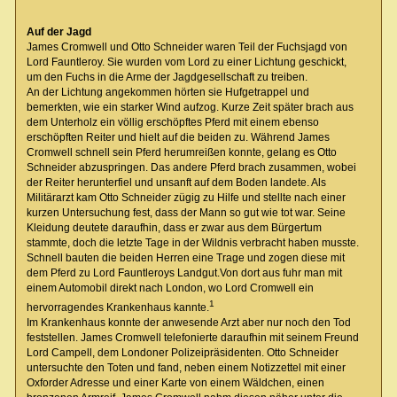
Auf der Jagd
James Cromwell und Otto Schneider waren Teil der Fuchsjagd von
Lord Fauntleroy. Sie wurden vom Lord zu einer Lichtung geschickt,
um den Fuchs in die Arme der Jagdgesellschaft zu treiben.
An der Lichtung angekommen hörten sie Hufgetrappel und
bemerkten, wie ein starker Wind aufzog. Kurze Zeit später brach aus
dem Unterholz ein völlig erschöpftes Pferd mit einem ebenso
erschöpften Reiter und hielt auf die beiden zu. Während James
Cromwell schnell sein Pferd herumreißen konnte, gelang es Otto
Schneider abzuspringen. Das andere Pferd brach zusammen, wobei
der Reiter herunterfiel und unsanft auf dem Boden landete. Als
Militärarzt kam Otto Schneider zügig zu Hilfe und stellte nach einer
kurzen Untersuchung fest, dass der Mann so gut wie tot war. Seine
Kleidung deutete daraufhin, dass er zwar aus dem Bürgertum
stammte, doch die letzte Tage in der Wildnis verbracht haben musste.
Schnell bauten die beiden Herren eine Trage und zogen diese mit
dem Pferd zu Lord Fauntleroys Landgut.Von dort aus fuhr man mit
einem Automobil direkt nach London, wo Lord Cromwell ein
1
hervorragendes Krankenhaus kannte.
Im Krankenhaus konnte der anwesende Arzt aber nur noch den Tod
feststellen. James Cromwell telefonierte daraufhin mit seinem Freund
Lord Campell, dem Londoner Polizeipräsidenten. Otto Schneider
untersuchte den Toten und fand, neben einem Notizzettel mit einer
Oxforder Adresse und einer Karte von einem Wäldchen, einen