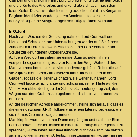
Campell und traf sich mit ihm. Lord Cromwell untersuchte den Dolch
und die Kutte des Angreifers und erkundigte sich auch nach dem
toten Reiter. Dieser war durch einen glücklichen Zufall als Benjamin
Bagham identifiziert worden, einem Amateurhistoriker, der
hobbymäßig kleine Ausgrabungen von Hügelgräbern vornahm.
In Oxford
Nach zwei Wochen der Genesung nahmen Lord Cromwell und
Lieutenant Schneider ihre Untersuchungen wieder auf. Sie fuhren
zunächst mit Lord Cromwells Automobil aber Otto Schneider am
Steuer zur gefundenen Oxforder Adresse.
Auf dem Weg dorthin sahen sie einige Sturmschäden, ihnen
versperrte sogar ein umgestürzter Baum den Weg. Während des
Manövrierens bemerkten sie vier in schwarz gehüllte Reiter, die auf
sie zupreschten. Beim Zurücksetzen fuhr Otto Schneider in den
Graben, sodass die Reiter Zeit hatten, sie weiter zu nähern. Lord
Cromwell fackelte nicht lange und schoss mit seiner Flinte auf die
Vier. Er verfehlte, doch gab der Schuss Schneider genug Zeit, den
Wagen aus dem Graben zu bugsieren und schnell von dannen zu
brausen.
An der gesuchten Adresse angekommen, stellte sich heraus, dass es
die eines gewissen J.R.R. Tolkien war, einem Literaturprofessor, wie
sich James Cromwell wage erinnerte.
Man klopfte, wurde von einer Dame empfangen und nach der Bitte
Lord Cromwells, Mister Tolkien in einer Regierungsangelegenheit zu
sprechen, wurde ihnen selbstverständlich Zutritt gewährt. Sie setzten
sich mit Tolkien in seinem Arbeitszimmer zusammen, wo sie ihm ihre