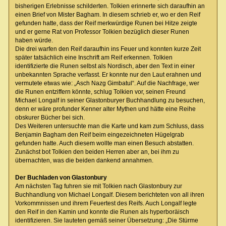
bisherigen Erlebnisse schilderten. Tolkien erinnerte sich daraufhin an
einen Brief von Mister Bagham. In diesem schrieb er, wo er den Reif
gefunden hatte, dass der Reif merkwürdige Runen bei Hitze zeigte
und er gerne Rat von Professor Tolkien bezüglich dieser Runen
haben würde.
Die drei warfen den Reif daraufhin ins Feuer und konnten kurze Zeit
später tatsächlich eine Inschrift am Reif erkennen. Tolkien
identifizierte die Runen selbst als Nordisch, aber den Text in einer
unbekannten Sprache verfasst. Er konnte nur den Laut erahnen und
vermutete etwas wie: „Asch Nazg Gimbatul“. Auf die Nachfrage, wer
die Runen entziffern könnte, schlug Tolkien vor, seinen Freund
Michael Longalf in seiner Glastonburyer Buchhandlung zu besuchen,
denn er wäre profunder Kenner alter Mythen und hätte eine Reihe
obskurer Bücher bei sich.
Des Weiteren untersuchte man die Karte und kam zum Schluss, dass
Benjamin Bagham den Reif beim eingezeichneten Hügelgrab
gefunden hatte. Auch diesem wollte man einen Besuch abstatten.
Zunächst bot Tolkien den beiden Herren aber an, bei ihm zu
übernachten, was die beiden dankend annahmen.
Der Buchladen von Glastonbury
Am nächsten Tag fuhren sie mit Tolkien nach Glastonbury zur
Buchhandlung von Michael Longalf. Diesem berichteten von all ihren
Vorkommnissen und ihrem Feuertest des Reifs. Auch Longalf legte
den Reif in den Kamin und konnte die Runen als hyperboräisch
identifizieren. Sie lauteten gemäß seiner Übersetzung: „Die Stürme