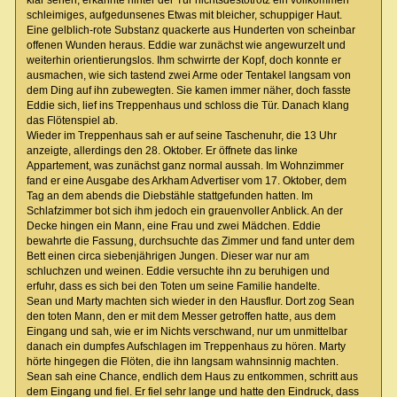
klar sehen, erkannte hinter der Tür nichtsdestotrotz ein vollkommen
schleimiges, aufgedunsenes Etwas mit bleicher, schuppiger Haut.
Eine gelblich-rote Substanz quackerte aus Hunderten von scheinbar
offenen Wunden heraus. Eddie war zunächst wie angewurzelt und
weiterhin orientierungslos. Ihm schwirrte der Kopf, doch konnte er
ausmachen, wie sich tastend zwei Arme oder Tentakel langsam von
dem Ding auf ihn zubewegten. Sie kamen immer näher, doch fasste
Eddie sich, lief ins Treppenhaus und schloss die Tür. Danach klang
das Flötenspiel ab.
Wieder im Treppenhaus sah er auf seine Taschenuhr, die 13 Uhr
anzeigte, allerdings den 28. Oktober. Er öffnete das linke
Appartement, was zunächst ganz normal aussah. Im Wohnzimmer
fand er eine Ausgabe des Arkham Advertiser vom 17. Oktober, dem
Tag an dem abends die Diebstähle stattgefunden hatten. Im
Schlafzimmer bot sich ihm jedoch ein grauenvoller Anblick. An der
Decke hingen ein Mann, eine Frau und zwei Mädchen. Eddie
bewahrte die Fassung, durchsuchte das Zimmer und fand unter dem
Bett einen circa siebenjährigen Jungen. Dieser war nur am
schluchzen und weinen. Eddie versuchte ihn zu beruhigen und
erfuhr, dass es sich bei den Toten um seine Familie handelte.
Sean und Marty machten sich wieder in den Hausflur. Dort zog Sean
den toten Mann, den er mit dem Messer getroffen hatte, aus dem
Eingang und sah, wie er im Nichts verschwand, nur um unmittelbar
danach ein dumpfes Aufschlagen im Treppenhaus zu hören. Marty
hörte hingegen die Flöten, die ihn langsam wahnsinnig machten.
Sean sah eine Chance, endlich dem Haus zu entkommen, schritt aus
dem Eingang und fiel. Er fiel sehr lange und hatte den Eindruck, dass