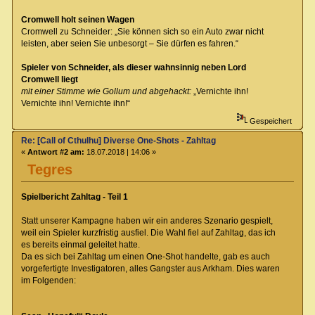
Cromwell holt seinen Wagen
Cromwell zu Schneider: „Sie können sich so ein Auto zwar nicht
leisten, aber seien Sie unbesorgt – Sie dürfen es fahren.“
Spieler von Schneider, als dieser wahnsinnig neben Lord
Cromwell liegt
mit einer Stimme wie Gollum und abgehackt:
„Vernichte ihn!
Vernichte ihn! Vernichte ihn!“
Gespeichert
Re: [Call of Cthulhu] Diverse One-Shots - Zahltag
«
Antwort #2 am:
18.07.2018 | 14:06 »
Tegres
Spielbericht Zahltag - Teil 1
Statt unserer Kampagne haben wir ein anderes Szenario gespielt,
weil ein Spieler kurzfristig ausfiel. Die Wahl fiel auf Zahltag, das ich
es bereits einmal geleitet hatte.
Da es sich bei Zahltag um einen One-Shot handelte, gab es auch
vorgefertigte Investigatoren, alles Gangster aus Arkham. Dies waren
im Folgenden: