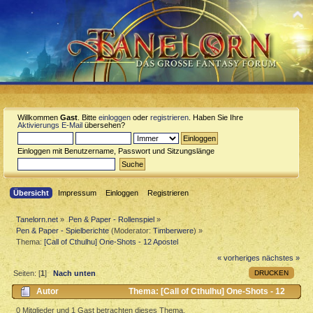
Willkommen
Gast
. Bitte
einloggen
oder
registrieren
. Haben Sie Ihre
Aktivierungs E-Mail
übersehen?
Einloggen mit Benutzername, Passwort und Sitzungslänge
Übersicht
Impressum
Einloggen
Registrieren
Tanelorn.net
»
Pen & Paper - Rollenspiel
»
Pen & Paper - Spielberichte
(Moderator:
Timberwere
) »
Thema:
[Call of Cthulhu] One-Shots - 12 Apostel
« vorheriges
nächstes »
DRUCKEN
Seiten: [
1
]
Nach unten
Autor
Thema: [Call of Cthulhu] One-Shots - 12
Apostel (Gelesen 16596 mal)
0 Mitglieder und 1 Gast betrachten dieses Thema.