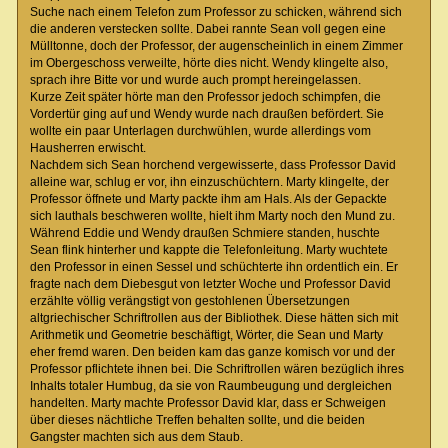
Suche nach einem Telefon zum Professor zu schicken, während sich
die anderen verstecken sollte. Dabei rannte Sean voll gegen eine
Mülltonne, doch der Professor, der augenscheinlich in einem Zimmer
im Obergeschoss verweilte, hörte dies nicht. Wendy klingelte also,
sprach ihre Bitte vor und wurde auch prompt hereingelassen.
Kurze Zeit später hörte man den Professor jedoch schimpfen, die
Vordertür ging auf und Wendy wurde nach draußen befördert. Sie
wollte ein paar Unterlagen durchwühlen, wurde allerdings vom
Hausherren erwischt.
Nachdem sich Sean horchend vergewisserte, dass Professor David
alleine war, schlug er vor, ihn einzuschüchtern. Marty klingelte, der
Professor öffnete und Marty packte ihm am Hals. Als der Gepackte
sich lauthals beschweren wollte, hielt ihm Marty noch den Mund zu.
Während Eddie und Wendy draußen Schmiere standen, huschte
Sean flink hinterher und kappte die Telefonleitung. Marty wuchtete
den Professor in einen Sessel und schüchterte ihn ordentlich ein. Er
fragte nach dem Diebesgut von letzter Woche und Professor David
erzählte völlig verängstigt von gestohlenen Übersetzungen
altgriechischer Schriftrollen aus der Bibliothek. Diese hätten sich mit
Arithmetik und Geometrie beschäftigt, Wörter, die Sean und Marty
eher fremd waren. Den beiden kam das ganze komisch vor und der
Professor pflichtete ihnen bei. Die Schriftrollen wären bezüglich ihres
Inhalts totaler Humbug, da sie von Raumbeugung und dergleichen
handelten. Marty machte Professor David klar, dass er Schweigen
über dieses nächtliche Treffen behalten sollte, und die beiden
Gangster machten sich aus dem Staub.