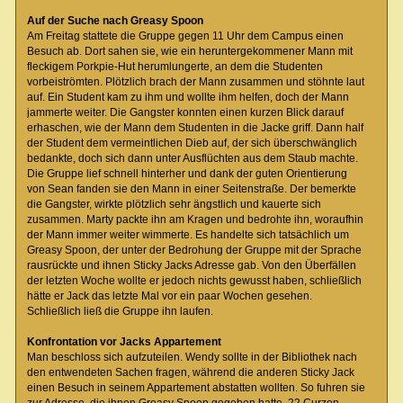
Auf der Suche nach Greasy Spoon
Am Freitag stattete die Gruppe gegen 11 Uhr dem Campus einen
Besuch ab. Dort sahen sie, wie ein heruntergekommener Mann mit
fleckigem Porkpie-Hut herumlungerte, an dem die Studenten
vorbeiströmten. Plötzlich brach der Mann zusammen und stöhnte laut
auf. Ein Student kam zu ihm und wollte ihm helfen, doch der Mann
jammerte weiter. Die Gangster konnten einen kurzen Blick darauf
erhaschen, wie der Mann dem Studenten in die Jacke griff. Dann half
der Student dem vermeintlichen Dieb auf, der sich überschwänglich
bedankte, doch sich dann unter Ausflüchten aus dem Staub machte.
Die Gruppe lief schnell hinterher und dank der guten Orientierung
von Sean fanden sie den Mann in einer Seitenstraße. Der bemerkte
die Gangster, wirkte plötzlich sehr ängstlich und kauerte sich
zusammen. Marty packte ihn am Kragen und bedrohte ihn, woraufhin
der Mann immer weiter wimmerte. Es handelte sich tatsächlich um
Greasy Spoon, der unter der Bedrohung der Gruppe mit der Sprache
rausrückte und ihnen Sticky Jacks Adresse gab. Von den Überfällen
der letzten Woche wollte er jedoch nichts gewusst haben, schließlich
hätte er Jack das letzte Mal vor ein paar Wochen gesehen.
Schließlich ließ die Gruppe ihn laufen.
Konfrontation vor Jacks Appartement
Man beschloss sich aufzuteilen. Wendy sollte in der Bibliothek nach
den entwendeten Sachen fragen, während die anderen Sticky Jack
einen Besuch in seinem Appartement abstatten wollten. So fuhren sie
zur Adresse, die ihnen Greasy Spoon gegeben hatte, 22 Curzon