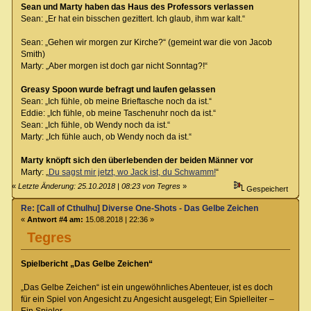
Sean und Marty haben das Haus des Professors verlassen
Sean: „Er hat ein bisschen gezittert. Ich glaub, ihm war kalt.“
Sean: „Gehen wir morgen zur Kirche?“ (gemeint war die von Jacob
Smith)
Marty: „Aber morgen ist doch gar nicht Sonntag?!“
Greasy Spoon wurde befragt und laufen gelassen
Sean: „Ich fühle, ob meine Brieftasche noch da ist.“
Eddie: „Ich fühle, ob meine Taschenuhr noch da ist.“
Sean: „Ich fühle, ob Wendy noch da ist.“
Marty: „Ich fühle auch, ob Wendy noch da ist.“
Marty knöpft sich den überlebenden der beiden Männer vor
Marty: „
Du sagst mir jetzt, wo Jack ist, du Schwamm!
“
«
Letzte Änderung: 25.10.2018 | 08:23 von Tegres
»
Gespeichert
Re: [Call of Cthulhu] Diverse One-Shots - Das Gelbe Zeichen
«
Antwort #4 am:
15.08.2018 | 22:36 »
Tegres
Spielbericht „Das Gelbe Zeichen“
„Das Gelbe Zeichen“ ist ein ungewöhnliches Abenteuer, ist es doch
für ein Spiel von Angesicht zu Angesicht ausgelegt; Ein Spielleiter –