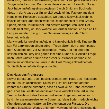
entlocken, musste aber einsehen, dass nur mit ein paar Dollar Vince‘
Zunge zu lockern war. Dann erzählte er aber recht freimütig, Sticky
Jack habe im Auftrag eines gewissen Jacob Smith ein Buch oder
etwas in der Art aus der Universität sowie einige Papiere aus dem
Haus eines Professors gestohlen. Wo genau Sticky Jack wohnte,
wusste er nicht, aber nach weiteren Dollar berichtet er von Greasy
Spoon, einem Herumtreiber und bestem Kumpel von Jack. Der
wüsste bestimmt, wo Jack wohnte. Außerdem empfahl er, sich an Fat
Larry zu wenden, der gut über Neuankömmlinge in der Stadt
bescheid wüsste.
Marty wurde langweilig im Auto und kam ebenfalls in die Kneipe. Er
sah Fat Larry neben einem dürren Typen sitzen, den er prompt aus
dem Stuhl hob und zur Seite schubste. Marty und die anderen
setzten sich zu Larry und gaben ihm eine Runde aus. Auf die Frage
nach Smith wusste er nur, dass dieser Südstaatler war und eine
Kirche für wohlhabende Leute in der East College Street betrieb.
Schließlich verließ die Gruppe die Bar.
Das Haus des Professors
Es war bereits spät, doch beschloss man, dem Haus des Professors
einen Besuch abzustatten. Selbst im Licht der Straßenlaternen
konnte die Gruppe erkennen, dass es zwar keine Einbruchsspuren
gab, aber ein Fenster an der linken Seite komplett erneuert wurde.
Sean schaute sich das Fenster und seine Umgebung näher an. Er
fand interessanterweise keine Spuren auf dem Boden, jedoch leichte
Abplatzungen und Kratzer an Zierelementen der Fassade. Die
Gruppe beschloss, Wendy unter dem Vorwand eines Unfalls und der