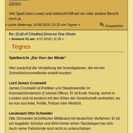
Zahltag
Viel Spaß beim Lesen und vielleicht hilft der ein oder andere Bericht
euch ja.
«
Letzte Änderung: 14.06.2019 | 23:25 von Tegres
»
Gespeichert
Re: [Call of Cthulhu] Diverse One-Shots
«
Antwort #1 am:
4.07.2018 | 11:35 »
Tegres
Spielbericht „Der Herr der Winde“
Hier zunächst die Vorstellung der Investigatoren, die mit der
Schnellschussmethode erstellt wurden:
Lord James Cromwell
James Cromwell ist Politiker und Staatssekretär im
Kolonialministerium (Colonial Office). Er ist Ende Vierzig, wohnt in
London und ist bestens mit den Eliten der Gesellschaft verdrahtet, sei
es nun aus Adel, Politik, Polizei oder Medizin.
Lieutenant Otto Schneider
Otto Schneider ist britischer Militärarzt mit deutschen Vorfahren. Er ist
ein begabter Schütze und führt immer einen Stockdegen bei sich.
Auch seine Fahrkünste sind nicht zu unterschätzen.