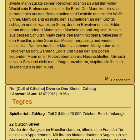
zweite Mann zückte seinen Revolver, aber Sean warf ihm voller
Wucht sein Brotmesser mitten in die Brust. Der Mann konnte sich
gerade noch auf den Beinen halten und fuchtelte nun mit der Waffe
umher. Marty gelang es nicht, den Taumelnden an den Kopf zu
schlagen und so war es an Sean, der den Revolver entriss. Eddie
nahm dem anderen Mann seine Machete ab und zog sein Messer
aus dessen Schulter. Marty zerrte den Mann mit dem Brotmesser in
den Hausflur, wobei Sean das Messer herauszog und wieder
einsteckte. Danach brach der Mann zusammen. Marty nahm den
Revolver an sich, während Eddie und Sean den am Boden
liegenden Mann unter Protest ebenfalls ins Haus schleiften. Um sich
dessen Geschrei nicht mehr länger anzuhören, stopften sie ihm ein
Taschentuch in den Mund.
Gespeichert
Re: [Call of Cthulhu] Diverse One-Shots - Zahltag
«
Antwort #3 am:
18.07.2018 | 14:08 »
Tegres
Spielbericht Zahltag - Teil 2
(blöde 20.000-Zeichen-Beschränkung)
22 Curzon Street
Als die drei Gangster im Hausflur standen, öffnete eine Frau die Tür
des linken Appartements. Mit ihremn blutunterlaufenen Augen sah sie