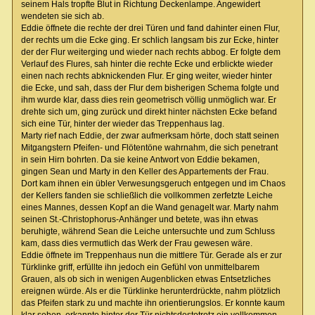
seinem Hals tropfte Blut in Richtung Deckenlampe. Angewidert
wendeten sie sich ab.
Eddie öffnete die rechte der drei Türen und fand dahinter einen Flur,
der rechts um die Ecke ging. Er schlich langsam bis zur Ecke, hinter
der der Flur weiterging und wieder nach rechts abbog. Er folgte dem
Verlauf des Flures, sah hinter die rechte Ecke und erblickte wieder
einen nach rechts abknickenden Flur. Er ging weiter, wieder hinter
die Ecke, und sah, dass der Flur dem bisherigen Schema folgte und
ihm wurde klar, dass dies rein geometrisch völlig unmöglich war. Er
drehte sich um, ging zurück und direkt hinter nächsten Ecke befand
sich eine Tür, hinter der wieder das Treppenhaus lag.
Marty rief nach Eddie, der zwar aufmerksam hörte, doch statt seinen
Mitgangstern Pfeifen- und Flötentöne wahrnahm, die sich penetrant
in sein Hirn bohrten. Da sie keine Antwort von Eddie bekamen,
gingen Sean und Marty in den Keller des Appartements der Frau.
Dort kam ihnen ein übler Verwesungsgeruch entgegen und im Chaos
der Kellers fanden sie schließlich die vollkommen zerfetzte Leiche
eines Mannes, dessen Kopf an die Wand genagelt war. Marty nahm
seinen St.-Christophorus-Anhänger und betete, was ihn etwas
beruhigte, während Sean die Leiche untersuchte und zum Schluss
kam, dass dies vermutlich das Werk der Frau gewesen wäre.
Eddie öffnete im Treppenhaus nun die mittlere Tür. Gerade als er zur
Türklinke griff, erfüllte ihn jedoch ein Gefühl von unmittelbarem
Grauen, als ob sich in wenigen Augenblicken etwas Entsetzliches
ereignen würde. Als er die Türklinke herunterdrückte, nahm plötzlich
das Pfeifen stark zu und machte ihn orientierungslos. Er konnte kaum