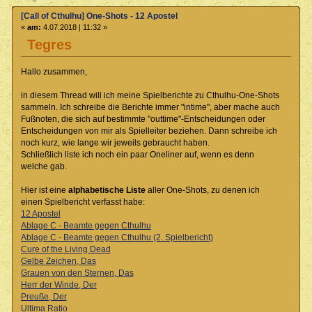
[Call of Cthulhu] One-Shots - 12 Apostel
«
am:
4.07.2018 | 11:32 »
Tegres
Hallo zusammen,
in diesem Thread will ich meine Spielberichte zu Cthulhu-One-Shots
sammeln. Ich schreibe die Berichte immer "intime", aber mache auch
Fußnoten, die sich auf bestimmte "outtime"-Entscheidungen oder
Entscheidungen von mir als Spielleiter beziehen. Dann schreibe ich
noch kurz, wie lange wir jeweils gebraucht haben.
Schließlich liste ich noch ein paar Oneliner auf, wenn es denn
welche gab.
Hier ist eine
alphabetische Liste
aller One-Shots, zu denen ich
einen Spielbericht verfasst habe:
12 Apostel
Ablage C - Beamte gegen Cthulhu
Ablage C - Beamte gegen Cthulhu (2. Spielbericht)
Cure of the Living Dead
Gelbe Zeichen, Das
Grauen von den Sternen, Das
Herr der Winde, Der
Preuße, Der
Ultima Ratio