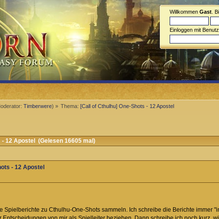
Willkommen
Gast
. B
Einloggen mit Benut
oderator:
Timberwere
) »
Thema:
[Call of Cthulhu] One-Shots - 12 Apostel
 - 12 Apostel (Gelesen 16605 mal)
hots - 12 Apostel
ne Spielberichte zu Cthulhu-One-Shots sammeln. Ich schreibe die Berichte immer "
 Entscheidungen von mir als Spielleiter beziehen. Dann schreibe ich noch kurz, wi