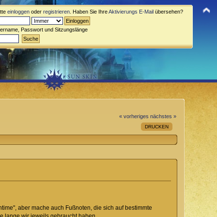
itte
einloggen
oder
registrieren
. Haben Sie Ihre
Aktivierungs E-Mail
übersehen?
zername, Passwort und Sitzungslänge
« vorheriges
nächstes »
DRUCKEN
intime", aber mache auch Fußnoten, die sich auf bestimmte
e lange wir jeweils gebraucht haben.