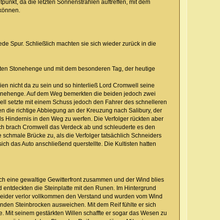
unkt, da die letzten Sonnenstrahlen auftreffen, mit dem
 können.
de Spur. Schließlich machten sie sich wieder zurück in die
lten Stonehenge und mit dem besonderen Tag, der heutige
hien nicht da zu sein und so hinterließ Lord Cromwell seine
Stonehenge. Auf dem Weg bemerkten die beiden jedoch zwei
ell setzte mit einem Schuss jedoch den Fahrer des schnelleren
en die richtige Abbiegung an der Kreuzung nach Salibury, der
s Hindernis in den Weg zu werfen. Die Verfolger rückten aber
ich brach Cromwell das Verdeck ab und schleuderte es den
 schmale Brücke zu, als die Verfolger tatsächlich Schneiders
h das Auto anschließend querstellte. Die Kultisten hatten
h eine gewaltige Gewitterfront zusammen und der Wind blies
d entdeckten die Steinplatte mit den Runen. Im Hintergrund
chneider verlor vollkommen den Verstand und wurden vom Wind
nden Steinbrocken ausweichen. Mit dem Reif fühlte er sich
e. Mit seinem gestärkten Willen schaffte er sogar das Wesen zu