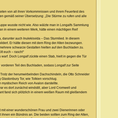
teten von all ihren Vorkommnissen und ihrem Feuertest des
eten gemäß seiner Übersetzung: „Die Stürme zu rufen und alle
ruppe wusste nicht wie. Also wälzte man in Longalfs Sammlung
an in einem weiteren Werk, hätte einen mächtigen Reif
, darunter auch Inulekisvida – Das Sturmlied. In diesem
ldert. Er hätte diesen mit dem Ring der Alten bezwungen.
 mehrere schwarze Gestalten hielten auf den Buchladen zu.
lt euch – rasch!“
arf. Doch Longalf zückte einen Stab, hielt in gegen die Tür
vorderen Teil des Buchladen, sodass Longalf zur Seite
Trotz der herumwirbelnden Dachschindeln, die Otto Schneider
Glastonbury Tor, wie Tolkien vorschlug.
 mystischen Reich von Avalon darstellte.
war es dort zunächst windstill, aber Lord Cromwell und
ant fand sich plötzlich in einem weißen Raum mit gleißendem
t mit einer wunderschönen Frau und zwei Dienerinnen oder
t ihnen ein Bündnis an. Die beiden sollten zum Ring der Alten,