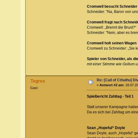
Cromwell besucht Schneider
Schneider: "Na, Baron von und
Cromwell fragt nach Schnei
Cromwell: „Brennt die Brust?“
Schneider: "Nein, aber es bren
Cromwell holt seinen Wagen
Cromwell zu Schneider: „Sie kö
Spieler von Schneider, als d
mit einer Stimme wie Gollum 
Re: [Call of Cthulhu] D
Tegres
«
Antwort #2 am:
18.07.20
Gast
Spielbericht Zahltag - Teil 1
Statt unserer Kampagne haben wi
Da es sich bei Zahltag um ein
Sean „Hopeful“ Doyle
Sean Doyle, auch „Hopeful“ gena