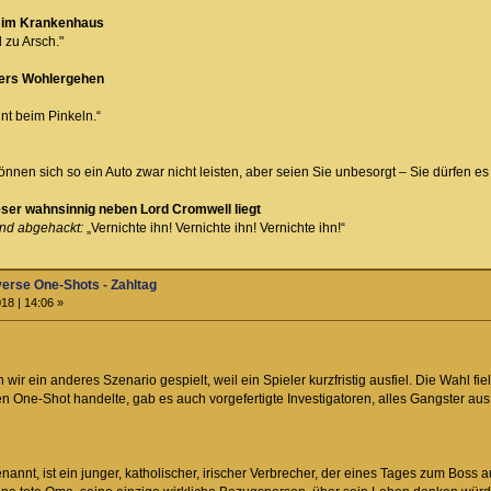
 im Krankenhaus
 zu Arsch."
ders Wohlergehen
nt beim Pinkeln.“
nnen sich so ein Auto zwar nicht leisten, aber seien Sie unbesorgt – Sie dürfen es 
ieser wahnsinnig neben Lord Cromwell liegt
und abgehackt:
„Vernichte ihn! Vernichte ihn! Vernichte ihn!“
iverse One-Shots - Zahltag
18 | 14:06 »
r ein anderes Szenario gespielt, weil ein Spieler kurzfristig ausfiel. Die Wahl fiel 
en One-Shot handelte, gab es auch vorgefertigte Investigatoren, alles Gangster a
nnt, ist ein junger, katholischer, irischer Verbrecher, der eines Tages zum Boss auf