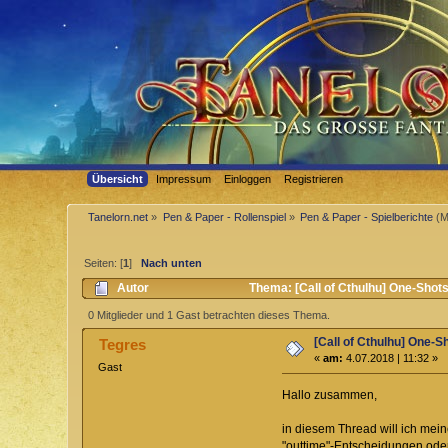
Übersicht
Impressum
Einloggen
Registrieren
Tanelorn.net
»
Pen & Paper - Rollenspiel
»
Pen & Paper - Spielberichte
(M
Seiten: [
1
]
Nach unten
Autor
Thema: [Call of Cthulhu] One-Shots
0 Mitglieder und 1 Gast betrachten dieses Thema.
[Call of Cthulhu] One-S
Tegres
«
am:
4.07.2018 | 11:32 »
Gast
Hallo zusammen,
in diesem Thread will ich mei
"outtime"-Entscheidungen oder