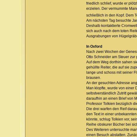
friedlich schlief, wurde er pl
erzielen. Der vermummte Mann 
schließlich in den Kopf. Dem T
Am nächsten Tag besuchte Jam
Deshalb kontaktierte Cromwell
sich auch nach dem toten Reite
Ausgrabungen von Hügelgräb
In Oxford
Nach zwei Wochen der Genesun
Otto Schneider am Steuer zur
Auf dem Weg dorthin sahen si
gehüllte Reiter, die auf sie z
lange und schoss mit seiner F
brausen.
An der gesuchten Adresse ange
Man klopfte, wurde von einer 
selbstverständlich Zutritt gew
daraufhin an einen Brief von 
Professor Tolkien bezüglich 
Die drei warfen den Reif darauf
den Text in einer unbekannten
könnte, schlug Tolkien vor, s
Reihe obskurer Bücher bei sic
Des Weiteren untersuchte man
einen Besuch abstatten. Zunä