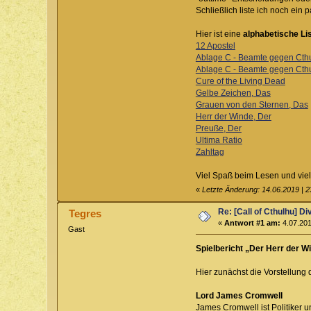
Schließlich liste ich noch ein
Hier ist eine
alphabetische Li
12 Apostel
Ablage C - Beamte gegen Cth
Ablage C - Beamte gegen Cthul
Cure of the Living Dead
Gelbe Zeichen, Das
Grauen von den Sternen, Das
Herr der Winde, Der
Preuße, Der
Ultima Ratio
Zahltag
Viel Spaß beim Lesen und vielle
«
Letzte Änderung: 14.06.2019 | 
Re: [Call of Cthulhu] D
Tegres
«
Antwort #1 am:
4.07.201
Gast
Spielbericht „Der Herr der W
Hier zunächst die Vorstellung 
Lord James Cromwell
James Cromwell ist Politiker un