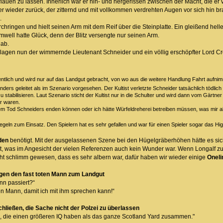
lauen zu lassen. Innerlich war er hin- und hergerissen zwischen der Macht, die er 
r wieder zurück, der zitternd und mit vollkommen verdrehten Augen vor sich hin b
.
hringen und hielt seinen Arm mit dem Reif über die Steinplatte. Ein gleißend heller
well hatte Glück, denn der Blitz versengte nur seinen Arm.
 ab.
lagen nun der wimmernde Lieutenant Schneider und ein völlig erschöpfter Lord Cro
entlich und wird nur auf das Landgut gebracht, von wo aus die weitere Handlung Fahrt aufnim
ders geleitet als im Szenario vorgesehen. Der Kultist verletzte Schneider tatsächlich tödlic
t zu stabilisieren. Laut Szenario sticht der Kultist nur in die Schulter und wird dann vom Gä
hr waren.
 dem Tod Schneiders enden können oder ich hätte Würfeldreherei betreiben müssen, was mir 
geln zum Einsatz. Den Spielern hat es sehr gefallen und war für einen Spieler sogar das High
den
benötigt. Mit der ausgelassenen Szene bei den Hügelgräberhöhen hätte es sich
, was im Angesicht der vielen Referenzen auch kein Wunder war. Wenn Longalf zu de
nicht schlimm gewesen, dass es sehr albern war, dafür haben wir wieder einige
Oneli
gen den fast toten Mann zum Landgut
enn passiert?“
en Mann, damit ich mit ihm sprechen kann!“
ließen, die Sache nicht der Polzei zu überlassen
n, die einen größeren IQ haben als das ganze Scotland Yard zusammen."