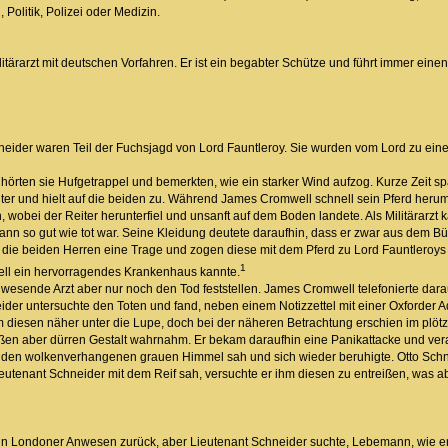
 Politik, Polizei oder Medizin.
Militärarzt mit deutschen Vorfahren. Er ist ein begabter Schütze und führt immer ein
ider waren Teil der Fuchsjagd von Lord Fauntleroy. Sie wurden vom Lord zu einer
rten sie Hufgetrappel und bemerkten, wie ein starker Wind aufzog. Kurze Zeit spät
er und hielt auf die beiden zu. Während James Cromwell schnell sein Pferd heru
obei der Reiter herunterfiel und unsanft auf dem Boden landete. Als Militärarzt k
nn so gut wie tot war. Seine Kleidung deutete daraufhin, dass er zwar aus dem Bür
die beiden Herren eine Trage und zogen diese mit dem Pferd zu Lord Fauntleroys 
1
ll ein hervorragendes Krankenhaus kannte.
wesende Arzt aber nur noch den Tod feststellen. James Cromwell telefonierte da
eider untersuchte den Toten und fand, neben einem Notizzettel mit einer Oxforde
diesen näher unter die Lupe, doch bei der näheren Betrachtung erschien im plötzli
roßen aber dürren Gestalt wahrnahm. Er bekam daraufhin eine Panikattacke und v
in den wolkenverhangenen grauen Himmel sah und sich wieder beruhigte. Otto Schn
utenant Schneider mit dem Reif sah, versuchte er ihm diesen zu entreißen, was ab
in Londoner Anwesen zurück, aber Lieutenant Schneider suchte, Lebemann, wie er 