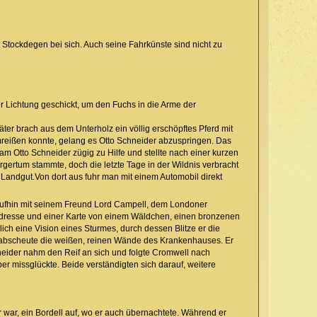
en Stockdegen bei sich. Auch seine Fahrkünste sind nicht zu
 Lichtung geschickt, um den Fuchs in die Arme der
er brach aus dem Unterholz ein völlig erschöpftes Pferd mit
mreißen konnte, gelang es Otto Schneider abzuspringen. Das
am Otto Schneider zügig zu Hilfe und stellte nach einer kurzen
gertum stammte, doch die letzte Tage in der Wildnis verbracht
Landgut.Von dort aus fuhr man mit einem Automobil direkt
raufhin mit seinem Freund Lord Campell, dem Londoner
r Adresse und einer Karte von einem Wäldchen, einen bronzenen
ch eine Vision eines Sturmes, durch dessen Blitze er die
erabscheute die weißen, reinen Wände des Krankenhauses. Er
eider nahm den Reif an sich und folgte Cromwell nach
er missglückte. Beide verständigten sich darauf, weitere
war, ein Bordell auf, wo er auch übernachtete. Während er