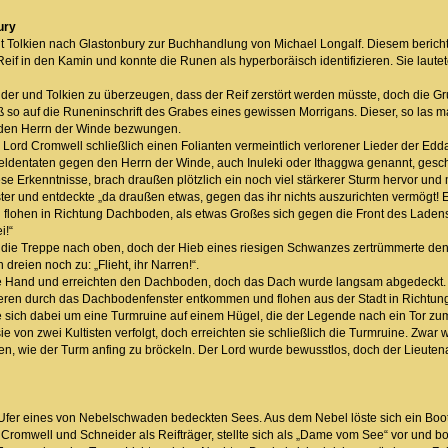
ury
t Tolkien nach Glastonbury zur Buchhandlung von Michael Longalf. Diesem berich
Reif in den Kamin und konnte die Runen als hyperboräisch identifizieren. Sie laut
der und Tolkien zu überzeugen, dass der Reif zerstört werden müsste, doch die G
ß so auf die Runeninschrift des Grabes eines gewissen Morrigans. Dieser, so las m
den Herrn der Winde bezwungen.
Lord Cromwell schließlich einen Folianten vermeintlich verlorener Lieder der Edda
ldentaten gegen den Herrn der Winde, auch Inuleki oder Ithaggwa genannt, geschi
se Erkenntnisse, brach draußen plötzlich ein noch viel stärkerer Sturm hervor und
er und entdeckte „da draußen etwas, gegen das ihr nichts auszurichten vermögt! Ei
 flohen in Richtung Dachboden, als etwas Großes sich gegen die Front des Ladens w
i!“
die Treppe nach oben, doch der Hieb eines riesigen Schwanzes zertrümmerte den 
 dreien noch zu: „Flieht, ihr Narren!“.
e Hand und erreichten den Dachboden, doch das Dach wurde langsam abgedeckt. 
deren durch das Dachbodenfenster entkommen und flohen aus der Stadt in Richtung 
 sich dabei um eine Turmruine auf einem Hügel, die der Legende nach ein Tor zum
 von zwei Kultisten verfolgt, doch erreichten sie schließlich die Turmruine. Zwar 
n, wie der Turm anfing zu bröckeln. Der Lord wurde bewusstlos, doch der Lieuten
 Ufer eines von Nebelschwaden bedeckten Sees. Aus dem Nebel löste sich ein Boo
 Cromwell und Schneider als Reifträger, stellte sich als „Dame vom See“ vor und bo