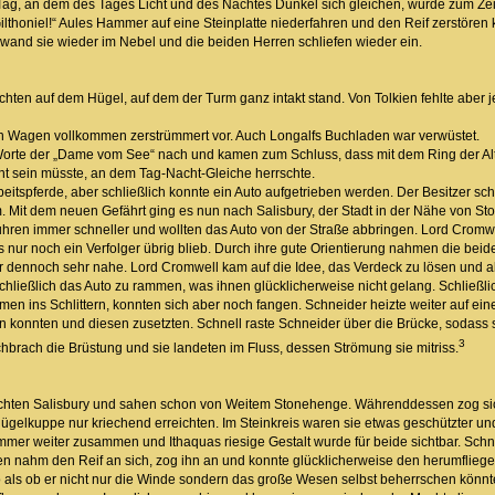
Tag, an dem des Tages Licht und des Nachtes Dunkel sich gleichen, würde zum Zeitp
ilthoniel!“ Aules Hammer auf eine Steinplatte niederfahren und den Reif zerstören
and sie wieder im Nebel und die beiden Herren schliefen wieder ein.
ten auf dem Hügel, auf dem der Turm ganz intakt stand. Von Tolkien fehlte aber je
en Wagen vollkommen zerstrümmert vor. Auch Longalfs Buchladen war verwüstet.
Worte der „Dame vom See“ nach und kamen zum Schluss, dass mit dem Ring der A
t sein müsste, an dem Tag-Nacht-Gleiche herrschte.
rbeitspferde, aber schließlich konnte ein Auto aufgetrieben werden. Der Besitzer sc
. Mit dem neuen Gefährt ging es nun nach Salisbury, der Stadt in der Nähe von 
uhren immer schneller und wollten das Auto von der Straße abbringen. Lord Cromw
nur noch ein Verfolger übrig blieb. Durch ihre gute Orientierung nahmen die beid
 dennoch sehr nahe. Lord Cromwell kam auf die Idee, das Verdeck zu lösen und al
hließlich das Auto zu rammen, was ihnen glücklicherweise nicht gelang. Schließl
en ins Schlittern, konnten sich aber noch fangen. Schneider heizte weiter auf eine
nnten und diesen zusetzten. Schnell raste Schneider über die Brücke, sodass sic
3
hbrach die Brüstung und sie landeten im Fluss, dessen Strömung sie mitriss.
chten Salisbury und sahen schon von Weitem Stonehenge. Währenddessen zog sic
Hügelkuppe nur kriechend erreichten. Im Steinkreis waren sie etwas geschützter un
immer weiter zusammen und Ithaquas riesige Gestalt wurde für beide sichtbar. S
n nahm den Reif an sich, zog ihn an und konnte glücklicherweise den herumfliege
so als ob er nicht nur die Winde sondern das große Wesen selbst beherrschen könnt