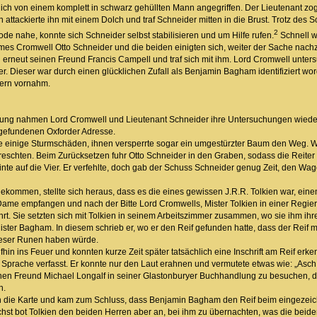
ötzlich von einem komplett in schwarz gehüllten Mann angegriffen. Der Lieutenant zo
attackierte ihn mit einem Dolch und traf Schneider mitten in die Brust. Trotz des
2
ode nahe, konnte sich Schneider selbst stabilisieren und um Hilfe rufen.
Schnell w
es Cromwell Otto Schneider und die beiden einigten sich, weiter der Sache nac
 erneut seinen Freund Francis Campell und traf sich mit ihm. Lord Cromwell unters
r. Dieser war durch einen glücklichen Zufall als Benjamin Bagham identifiziert w
ern vornahm.
g nahmen Lord Cromwell und Lieutenant Schneider ihre Untersuchungen wieder a
 gefundenen Oxforder Adresse.
e einige Sturmschäden, ihnen versperrte sogar ein umgestürzter Baum den Weg. W
upreschten. Beim Zurücksetzen fuhr Otto Schneider in den Graben, sodass die Reiter Z
linte auf die Vier. Er verfehlte, doch gab der Schuss Schneider genug Zeit, den 
kommen, stellte sich heraus, dass es die eines gewissen J.R.R. Tolkien war, eine
Dame empfangen und nach der Bitte Lord Cromwells, Mister Tolkien in einer Regi
ährt. Sie setzten sich mit Tolkien in seinem Arbeitszimmer zusammen, wo sie ihm ihre
Mister Bagham. In diesem schrieb er, wo er den Reif gefunden hatte, dass der Reif
dieser Runen haben würde.
hin ins Feuer und konnten kurze Zeit später tatsächlich eine Inschrift am Reif erken
 Sprache verfasst. Er konnte nur den Laut erahnen und vermutete etwas wie: „Asch 
einen Freund Michael Longalf in seiner Glastonburyer Buchhandlung zu besuchen, d
h.
 die Karte und kam zum Schluss, dass Benjamin Bagham den Reif beim eingezeic
chst bot Tolkien den beiden Herren aber an, bei ihm zu übernachten, was die be