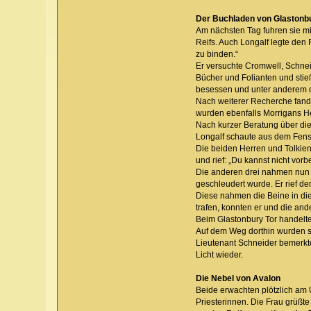
Der Buchladen von Glastonb
Am nächsten Tag fuhren sie mi
Reifs. Auch Longalf legte den 
zu binden.“
Er versuchte Cromwell, Schnei
Bücher und Folianten und stie
besessen und unter anderem 
Nach weiterer Recherche fand 
wurden ebenfalls Morrigans He
Nach kurzer Beratung über die
Longalf schaute aus dem Fenst
Die beiden Herren und Tolkien
und rief: „Du kannst nicht vorbe
Die anderen drei nahmen nun 
geschleudert wurde. Er rief den
Diese nahmen die Beine in di
trafen, konnten er und die an
Beim Glastonbury Tor handelte
Auf dem Weg dorthin wurden sie
Lieutenant Schneider bemerkte
Licht wieder.
Die Nebel von Avalon
Beide erwachten plötzlich am
Priesterinnen. Die Frau grüßte