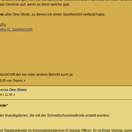
 paar Oneliner auf, wenn es denn welche gab.
ste
aller One-Shots, zu denen ich einen Spielbericht verfasst habe:
ulhu
hu (2. Spielbericht)
icht hilft der ein oder andere Bericht euch ja.
23:25 von Tegres
»
iverse One-Shots
8 | 11:35 »
inde“
der Investigatoren, die mit der Schnellschussmethode erstellt wurden:
d Staatssekretär im Kolonialministerium (Colonial Office). Er ist Ende Vierzig, woh