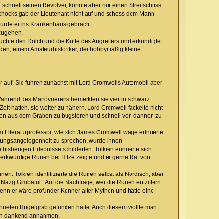
g schnell seinen Revolver, konnte aber nur einen Streifschuss
 Schocks gab der Lieutenant nicht auf und schoss dem Mann
urde er ins Krankenhaus gebracht.
hzugehen.
uchte den Dolch und die Kutte des Angreifers und erkundigte
orden, einem Amateurhistoriker, der hobbymäßig kleine
uf. Sie fuhren zunächst mit Lord Cromwells Automobil aber
ährend des Manövrierens bemerkten sie vier in schwarz
eit hatten, sie weiter zu nähern. Lord Cromwell fackelte nicht
Wagen aus dem Graben zu bugsieren und schnell von dannen zu
m Literaturprofessor, wie sich James Cromwell wage erinnerte.
erungsangelegenheit zu sprechen, wurde ihnen
 bisherigen Erlebnisse schilderten. Tolkien erinnerte sich
 merkwürdige Runen bei Hitze zeigte und er gerne Rat von
nen. Tolkien identifizierte die Runen selbst als Nordisch, aber
Nazg Gimbatul“. Auf die Nachfrage, wer die Runen entziffern
enn er wäre profunder Kenner alter Mythen und hätte eine
hneten Hügelgrab gefunden hatte. Auch diesem wollte man
iden dankend annahmen.