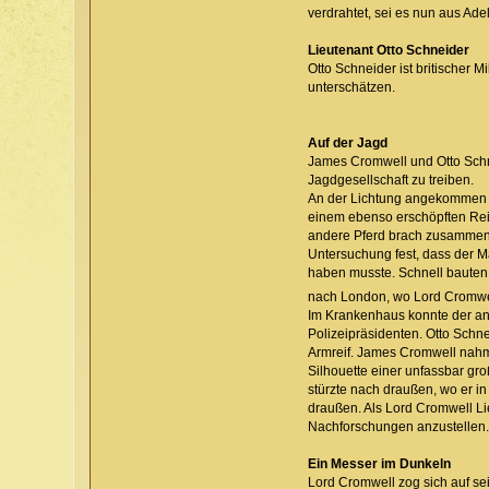
verdrahtet, sei es nun aus Adel,
Lieutenant Otto Schneider
Otto Schneider ist britischer 
unterschätzen.
Auf der Jagd
James Cromwell und Otto Schne
Jagdgesellschaft zu treiben.
An der Lichtung angekommen hö
einem ebenso erschöpften Reit
andere Pferd brach zusammen, w
Untersuchung fest, dass der Ma
haben musste. Schnell bauten 
nach London, wo Lord Cromwe
Im Krankenhaus konnte der an
Polizeipräsidenten. Otto Schn
Armreif. James Cromwell nahm 
Silhouette einer unfassbar g
stürzte nach draußen, wo er 
draußen. Als Lord Cromwell Lie
Nachforschungen anzustellen.
Ein Messer im Dunkeln
Lord Cromwell zog sich auf se