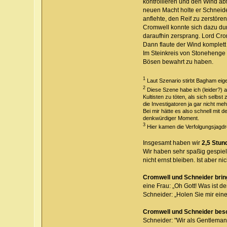
kontrollieren und den Wind abf
neuen Macht holte er Schneide
anflehte, den Reif zu zerstören
Cromwell konnte sich dazu durc
daraufhin zersprang. Lord Crom
Dann flaute der Wind komplett
Im Steinkreis von Stonehenge 
Bösen bewahrt zu haben.
1
Laut Szenario stirbt Bagham eig
2
Diese Szene habe ich (leider?) an
Kultisten zu töten, als sich selbs
die Investigatoren ja gar nicht me
Bei mir hätte es also schnell mit
denkwürdiger Moment.
3
Hier kamen die Verfolgungsjagdre
Insgesamt haben wir
2,5 Stun
Wir haben sehr spaßig gespielt
nicht ernst bleiben. Ist aber 
Cromwell und Schneider brin
eine Frau: „Oh Gott! Was ist d
Schneider: „Holen Sie mir ein
Cromwell und Schneider besch
Schneider: "Wir als Gentlema