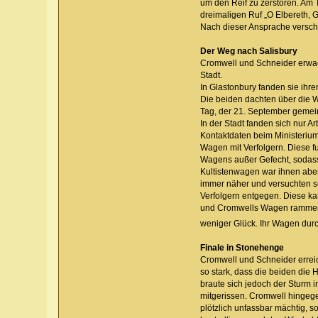
um den Reif zu zerstören. Am 
dreimaligen Ruf „O Elbereth, G
Nach dieser Ansprache verschw
Der Weg nach Salisbury
Cromwell und Schneider erwach
Stadt.
In Glastonbury fanden sie ihr
Die beiden dachten über die 
Tag, der 21. September gemein
In der Stadt fanden sich nur A
Kontaktdaten beim Ministerium
Wagen mit Verfolgern. Diese f
Wagens außer Gefecht, sodass 
Kultistenwagen war ihnen aber
immer näher und versuchten sc
Verfolgern entgegen. Diese kam
und Cromwells Wagen rammen ko
weniger Glück. Ihr Wagen durc
Finale in Stonehenge
Cromwell und Schneider errei
so stark, dass die beiden die 
braute sich jedoch der Sturm 
mitgerissen. Cromwell hingege
plötzlich unfassbar mächtig, 