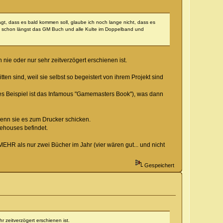
 sagt, dass es bald kommen soll, glaube ich noch lange nicht, dass es
a schon längst das GM Buch und alle Kulte im Doppelband und
ie oder nur sehr zeitverzögert erschienen ist.
ten sind, weil sie selbst so begeistert von ihrem Projekt sind
stes Beispiel ist das Infamous "Gamemasters Book"), was dann
 wenn sie es zum Drucker schicken.
rehouses befindet.
EHR als nur zwei Bücher im Jahr (vier wären gut... und nicht
Gespeichert
 zeitverzögert erschienen ist.