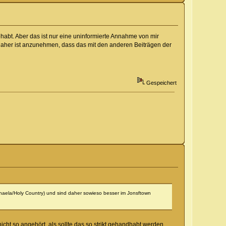
abt. Aber das ist nur eine uninformierte Annahme von mir
n daher ist anzunehmen, dass das mit den anderen Beiträgen der
Gespeichert
haela/Holy Country) und sind daher sowieso besser im Jonsftown
icht so angehört, als sollte das so strikt gehandhabt werden.