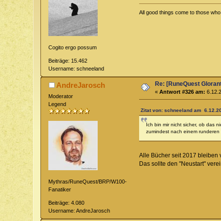
All good things come to those who w
Cogito ergo possum
Beiträge: 15.462
Username: schneeland
Re: [RuneQuest Glorant
AndreJarosch
«
Antwort #326 am:
6.12.2
Moderator
Legend
Zitat von: schneeland am 6.12.20
Ich bin mir nicht sicher, ob das
zumindest nach einem runderen 
Alle Bücher seit 2017 bleiben 
Das sollte den "Neustart" vere
Mythras/RuneQuest/BRP/W100-
Fanatiker
Beiträge: 4.080
Username: AndreJarosch