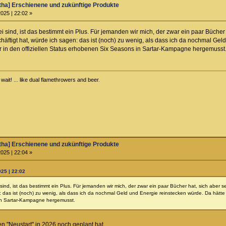
ha] Erschienene und zukünftige Produkte
025 | 22:02 »
ei sind, ist das bestimmt ein Plus. Für jemanden wir mich, der zwar ein paar Büch
häftigt hat, würde ich sagen: das ist (noch) zu wenig, als dass ich da nochmal Ge
r in den offiziellen Status erhobenen Six Seasons in Sartar-Kampagne hergemusst
ait! ... like dual flamethrowers and beer.
ha] Erschienene und zukünftige Produkte
025 | 22:04 »
25 | 22:02
 sind, ist das bestimmt ein Plus. Für jemanden wir mich, der zwar ein paar Bücher hat, sich ab
: das ist (noch) zu wenig, als dass ich da nochmal Geld und Energie reinstecken würde. Da hätte 
in Sartar-Kampagne hergemusst.
 "Neustart" in 2026 noch geplant hat.