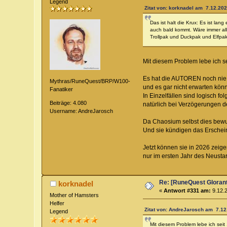
Legend
Zitat von: korknadel am 7.12.202
Das ist halt die Krux: Es ist lan
auch bald kommt. Wäre immer al
Trollpak und Duckpak und Elfpa
Mit diesem Problem lebe ich s
Es hat die AUTOREN noch nie geh
Mythras/RuneQuest/BRP/W100-
und es gar nicht erwarten könn
Fanatiker
In Einzelfällen sind logisch 
Beiträge: 4.080
natürlich bei Verzögerungen d
Username: AndreJarosch
Da Chaosium selbst dies bewuss
Und sie kündigen das Erschein
Jetzt können sie in 2026 zeige
nur im ersten Jahr des Neustar
Re: [RuneQuest Glorant
korknadel
«
Antwort #331 am:
9.12.2
Mother of Hamsters
Helfer
Zitat von: AndreJarosch am 7.12
Legend
Mit diesem Problem lebe ich sei