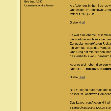
Beiträge: 4.080
Username: AndreJarosch
Als Autor des Imther-Buches w
Und es gibt im Jonstown Com
Imther für RQG ist.
Siehe
Hier!
Es war eine Abenteuersammlung f
wie weit das noch was werden
Zur geplanten größeren Riskla
ich vermute, dass das Manuskr
Und Greg hat mit Stephen Marti
das Verhältnis von Chaosium zu
Aber es gibt neben diversen 
Dorastor"): "
Holiday Dorastor:
Siehe
Hier!
BEIDE liegen außerhalb des B
besser im Jonsftown Compen
Das Layout von Avalon Hill w
«
Letzte Änderung: 9.12.2025 | 0