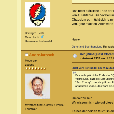
Das recht plötzliche Ende der 
von AH abfahre. Die Vorstellu
Chaosium schmückt sich ja mit
verfügbar machen. Aber wenn s
Beiträge: 5.768
Geschlecht:
Hipster
Username: korknadel
Otherland Buchhandlung
Rumspiels
Re: [RuneQuest Glorant
AndreJarosch
«
Antwort #332 am:
9.12.2
Moderator
Legend
Zitat von: korknadel am 9.12.202
Das recht plötzliche Ende der RQ
Vorstellung, dass die Manuskrip
"Sun County", das als pdf und P
annehmen würde, das wäre eine S
Um fair zu sein:
Wir wissen nicht wie gut diese
Mythras/RuneQuest/BRP/W100-
Fanatiker
Keines der beiden taucht in ei