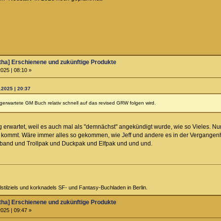
ha] Erschienene und zukünftige Produkte
025 | 08:10 »
.2025 | 20:37
gerwartete GM Buch relativ schnell auf das revised GRW folgen wird.
ang erwartet, weil es auch mal als "demnächst" angekündigt wurde, wie so Vieles. Nur
d kommt. Wäre immer alles so gekommen, wie Jeff und andere es in der Vergangenh
lband und Trollpak und Duckpak und Elfpak und und und.
tilziels und korknadels SF- und Fantasy-Buchladen in Berlin.
ha] Erschienene und zukünftige Produkte
025 | 09:47 »