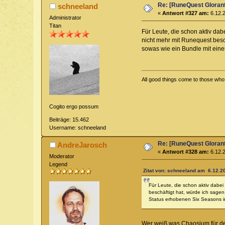
Re: [RuneQuest Glorant
schneeland
«
Antwort #327 am:
6.12.2
Administrator
Titan
Für Leute, die schon aktiv dab
nicht mehr mit Runequest besc
sowas wie ein Bundle mit eine
All good things come to those who w
Cogito ergo possum
Beiträge: 15.462
Username: schneeland
Re: [RuneQuest Glorant
AndreJarosch
«
Antwort #328 am:
6.12.2
Moderator
Legend
Zitat von: schneeland am 6.12.20
Für Leute, die schon aktiv dabei
beschäftigt hat, würde ich sagen
Status erhobenen Six Seasons 
Wer weiß was Chaosium für den