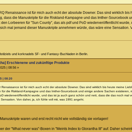
RQ Renaissance ist für mich auch echt der absolute Downer. Das sind wirklich bis 
ng, dass die Manuskripte für die Riskland-Kampagne und das Imther-Sourcebook und
 den Lorbeeren für "Sun County", das als pdf und PoD wiederveröffentlicht wurde, 
ich mal jemand dieser Manuskripte annehmen würde, das wäre eine Sensation. Von 
tilziels und korknadels SF- und Fantasy-Buchladen in Berlin.
ha] Erschienene und zukünftige Produkte
025 | 08:56 »
5 | 08:20
 Renaissance ist für mich auch echt der absolute Downer. Das sind wirklich bis heute meine Liebl
te für die Riskland-Kampagne und das Imther-Sourcebook und einige andere Sachen existieren, ma
oD wiederveröffentlicht wurde, und das ist ja auch ganz schön und nett, dass die das noch mal
ensation. Von daher, ja, ich fühle voll mit, was 1991 angeht.
 Manuskripte waren und erst recht nicht wie vollständig sie vorlagen!
ner der "What never was"-Boxen in "Meints Index to Glorantha III" auf. Daher schei