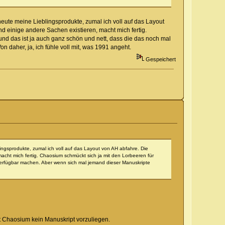
heute meine Lieblingsprodukte, zumal ich voll auf das Layout
 einige andere Sachen existieren, macht mich fertig.
und das ist ja auch ganz schön und nett, dass die das noch mal
daher, ja, ich fühle voll mit, was 1991 angeht.
Gespeichert
ingsprodukte, zumal ich voll auf das Layout von AH abfahre. Die
cht mich fertig. Chaosium schmückt sich ja mit den Lorbeeren für
 verfügbar machen. Aber wenn sich mal jemand dieser Manuskripte
nt Chaosium kein Manuskript vorzuliegen.