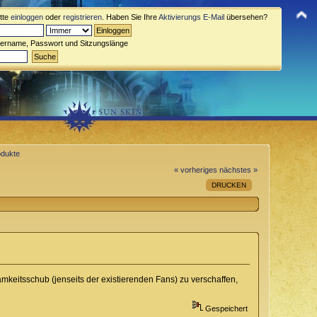
itte
einloggen
oder
registrieren
. Haben Sie Ihre
Aktivierungs E-Mail
übersehen?
zername, Passwort und Sitzungslänge
odukte
« vorheriges
nächstes »
DRUCKEN
amkeitsschub (jenseits der existierenden Fans) zu verschaffen,
Gespeichert