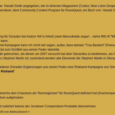
ar Harald Smith angegeben, der in diversen Magazinen (Codex, New Lolon Gospel, .
pendium, dem Community Content Program für RuneQuest, ein Buch von Harald S
ür Dorastor bei Avalon Hill in Arbeit (zwei Manuskripte sogar!... siehe MIG III "Wh
 kann.
nd-Kampagne kann ich nicht viel sagen, außer, dass damals "Troy Bankert" (Psre
ipt zum Großteil aus seiner Feder stammte.
n gebrochen, als dieser um 2007 versucht hat über Glorantha zu bestimmen, als Gr
 Stephen Martin ist; zumindest werden alle Elemente die Stephen Martin in Glorant
weiteren Dorastor-Ergänzungen aus seiner Feder eine Riskland-Kampagne von S
 Riskland
"
ereichs den Chaosium als "Kernregionen" für RuneQuest definiert hat (Drachenpas
dium aufgehoben.
ird natürlich keines der Jonstown Compendium Produkte übernehmen.
9:05 von AndreJarosch
»