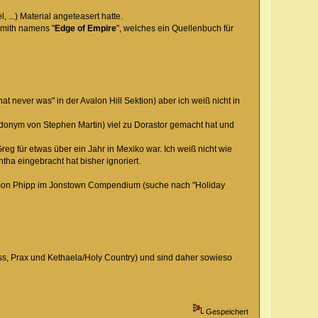
..) Material angeteasert hatte.
mith namens "
Edge of Empire
", welches ein Quellenbuch für
at never was" in der Avalon Hill Sektion) aber ich weiß nicht in
udonym von Stephen Martin) viel zu Dorastor gemacht hat und
eg für etwas über ein Jahr in Mexiko war. Ich weiß nicht wie
ha eingebracht hat bisher ignoriert.
imon Phipp im Jonstown Compendium (suche nach "Holiday
s, Prax und Kethaela/Holy Country) und sind daher sowieso
Gespeichert