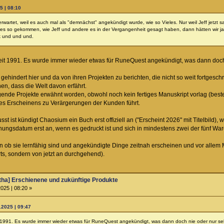
5 | 08:10
g erwartet, weil es auch mal als "demnächst" angekündigt wurde, wie so Vieles. Nur weil Jeff jetzt
les so gekommen, wie Jeff und andere es in der Vergangenheit gesagt haben, dann hätten wir j
k und und und.
eit 1991. Es wurde immer wieder etwas für RuneQuest angekündigt, was dann doch n
indert hier und da von ihren Projekten zu berichten, die nicht so weit fortgeschrit
en, dass die Welt davon erfährt.
folgende Projekte erwähnt worden, obwohl noch kein fertiges Manuskript vorlag (be
es Erscheinens zu Verärgerungen der Kunden führt.
t ist kündigt Chaosium ein Buch erst offiziell an ("Erscheint 2026" mit Titelbild),
ungsdatum erst an, wenn es gedruckt ist und sich in mindestens zwei der fünf Wa
n ob sie lernfähig sind und angekündigte Dinge zeitnah erscheinen und vor allem M
ts, sondern von jetzt an durchgehend).
ha] Erschienene und zukünftige Produkte
025 | 08:20 »
.2025 | 09:47
t 1991. Es wurde immer wieder etwas für RuneQuest angekündigt, was dann doch nie oder nur sehr