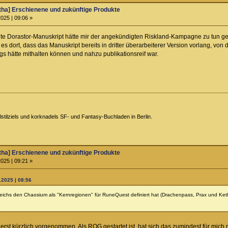
ha] Erschienene und zukünftige Produkte
025 | 09:06 »
te Dorastor-Manuskript hätte mir der angekündigten Riskland-Kampagne zu tun geh
s dort, dass das Manuskript bereits in dritter überarbeiterer Version vorlang, vo
 hätte mithalten können und nahzu publikationsreif war.
tilziels und korknadels SF- und Fantasy-Buchladen in Berlin.
ha] Erschienene und zukünftige Produkte
025 | 09:21 »
.2025 | 08:56
ichs den Chaosium als "Kernregionen" für RuneQuest definiert hat (Drachenpass, Prax und Ket
 erst kürzlich vorgenommen. Als RQG gestartet ist, hat sich das zumindest für mich n