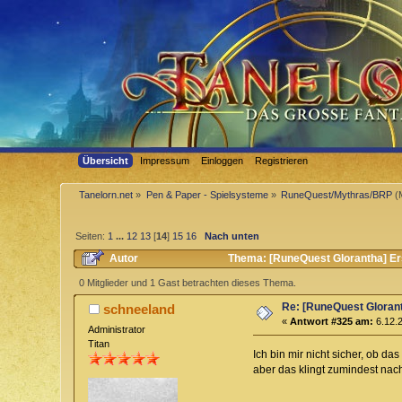
Übersicht
Impressum
Einloggen
Registrieren
Tanelorn.net
»
Pen & Paper - Spielsysteme
»
RuneQuest/Mythras/BRP
(
Seiten:
1
...
12
13
[
14
]
15
16
Nach unten
Autor
Thema: [RuneQuest Glorantha] Er
0 Mitglieder und 1 Gast betrachten dieses Thema.
Re: [RuneQuest Glorant
schneeland
«
Antwort #325 am:
6.12.2
Administrator
Titan
Ich bin mir nicht sicher, ob d
aber das klingt zumindest nac