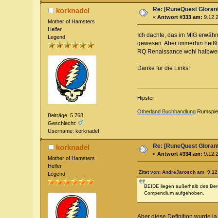
Re: [RuneQuest Glorant
korknadel
«
Antwort #333 am:
9.12.2
Mother of Hamsters
Helfer
Ich dachte, das im MIG erwähn
Legend
gewesen. Aber immerhin heißt e
RQ Renaissance wohl halbwegs
Danke für die Links!
Hipster
Otherland Buchhandlung
Rumspiels
Beiträge: 5.768
Geschlecht:
Username: korknadel
Re: [RuneQuest Glorant
korknadel
«
Antwort #334 am:
9.12.2
Mother of Hamsters
Helfer
Zitat von: AndreJarosch am 9.12
Legend
BEIDE liegen außerhalb des Bere
Compendium aufgehoben.
Aber diese Definition wurde ja