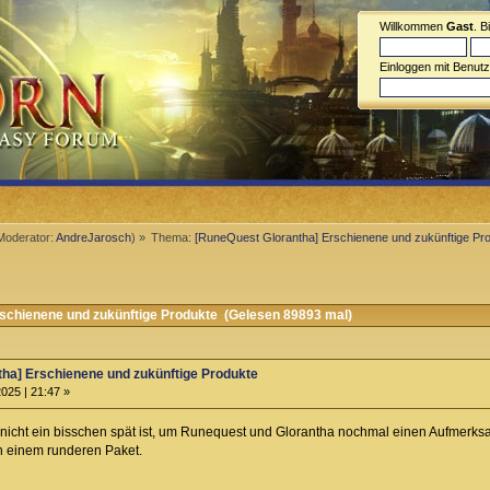
Willkommen
Gast
. B
Einloggen mit Benut
Moderator:
AndreJarosch
) »
Thema:
[RuneQuest Glorantha] Erschienene und zukünftige Pr
schienene und zukünftige Produkte (Gelesen 89893 mal)
ha] Erschienene und zukünftige Produkte
025 | 21:47 »
as nicht ein bisschen spät ist, um Runequest und Glorantha nochmal einen Aufmerks
h einem runderen Paket.