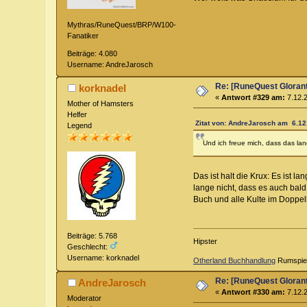
Mythras/RuneQuest/BRP/W100-
Fanatiker
Beiträge: 4.080
Username: AndreJarosch
Re: [RuneQuest Glorant
korknadel
«
Antwort #329 am:
7.12.2
Mother of Hamsters
Helfer
Zitat von: AndreJarosch am 6.12
Legend
Und ich freue mich, dass das lan
Das ist halt die Krux: Es ist l
lange nicht, dass es auch bal
Buch und alle Kulte im Doppe
Beiträge: 5.768
Hipster
Geschlecht:
Username: korknadel
Otherland Buchhandlung
Rumspiels
Re: [RuneQuest Glorant
AndreJarosch
«
Antwort #330 am:
7.12.2
Moderator