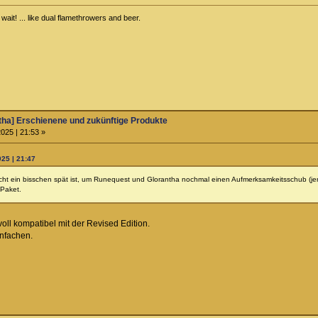
ait! ... like dual flamethrowers and beer.
ha] Erschienene und zukünftige Produkte
025 | 21:53 »
25 | 21:47
 nicht ein bisschen spät ist, um Runequest und Glorantha nochmal einen Aufmerksamkeitsschub (jen
Paket.
voll kompatibel mit der Revised Edition.
infachen.