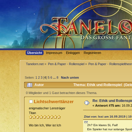
Übersicht
Impressum
Einloggen
Registrieren
Tanelorn.net
»
Pen & Paper - Rollenspiel
»
Pen & Paper - Rollenspieltheor
Seiten:
1
2
3
[
4
]
5
6
...
8
Nach unten
Autor
Thema: Ethik und Rollenspiel (Gel
0 Mitglieder und 1 Gast betrachten dieses Thema.
Re: Ethik und Rollenspi
Lichtschwerttänzer
«
Antwort #75 am:
16.09.2
enigmatischer Lensträger
Titan
Zitat von: Issi am 16.09.2019 | 10
2h? Ein klares SL Fail!
Wo bin Ich, Wer ist Ich
Ein Spieler hat nur solange Spotl