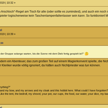
019 | 10:32 »
in Arschloch"-Regel am Tisch für alle (oder sollte es zumindest), und auch ein noch 
pieler
logischerweise kein Taschenlampenfallenlasser sein
kann
. So funktioniert
el
019 | 10:39 »
:30
der Gruppe solange warten, bis die Szene mit dem Dieb fertig gespielt ist?"
ern ein Abenteuer, das zum großen Teil auf einem Magierkonvent spielte, die Nicht
leriker wurde völlig ignoriert, da hätten auch Nichtpriester was tun können.
anything?”
and my bow, and my arrows and my cloak and this hobbit here. What could I have forgotten?
ff? Like the tent, the bedroll, my shovel, your pot, our cups, the food, our water, your dice, my
el