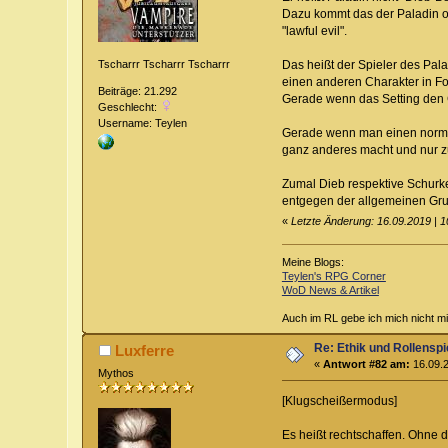
Dazu kommt das der Paladin oft
"lawful evil".
Das heißt der Spieler des Pala
Tscharrr Tscharrr Tscharrr
einen anderen Charakter in F
Beiträge: 21.292
Gerade wenn das Setting den G
Geschlecht:
Username: Teylen
Gerade wenn man einen normale
ganz anderes macht und nur zuf
Zumal Dieb respektive Schurke
entgegen der allgemeinen Grup
«
Letzte Änderung: 16.09.2019 | 1
Meine Blogs:
Teylen's RPG Corner
WoD News & Artikel
Auch im RL gebe ich mich nicht mi
Re: Ethik und Rollenspi
Luxferre
«
Antwort #82 am:
16.09.2
Mythos
[Klugscheißermodus]
Es heißt rechtschaffen. Ohne d