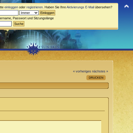
itte
einloggen
oder
registrieren
. Haben Sie Ihre
Aktivierungs E-Mail
übersehen?
zername, Passwort und Sitzungslänge
« vorheriges
nächstes »
DRUCKEN