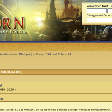
Willkommen
Gast
. B
Einloggen mit Benut
ien
(Moderator:
Blechpirat
) »
Thema:
Ethik und Rollenspiel
esen 30344 mal)
el
019 | 10:26 »
:21
ight, wie der SL das mitmacht. Ein SL ist für eine gerechte Spotlight Verteilung mitverantwortlich.