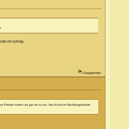
h
.
ände ich schräg.
Gespeichert
ive Priester hatten da gar nix zu tun, das Konzil im Nachbargebäude