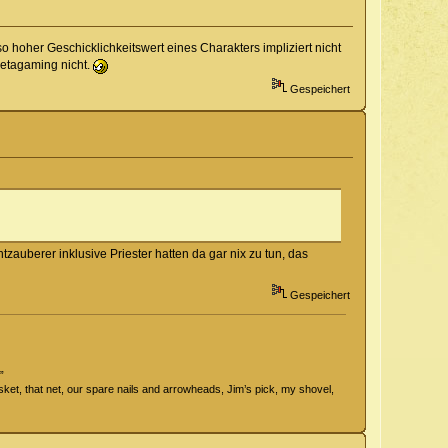
so hoher Geschicklichkeitswert eines Charakters impliziert nicht
 Metagaming nicht.
Gespeichert
zauberer inklusive Priester hatten da gar nix zu tun, das
Gespeichert
”
 basket, that net, our spare nails and arrowheads, Jim’s pick, my shovel,