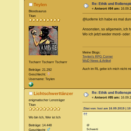
Re: Ethik und Rollenspi
Teylen
«
Antwort #84 am:
16.09.2
Bloodsaurus
Titan
@luxferre Ich habe es mal durc
Ansonsten, so allgemein, ich 
Wo ich jetzt weder mord- ode
Meine Blogs:
Teylen's RPG Corner
WoD News & Artikel
Tscharrr Tscharrr Tscharrr
Auch im RL gebe ich mich nicht mi
Beiträge: 21.292
Geschlecht:
Username: Teylen
Re: Ethik und Rollenspi
Lichtschwerttänzer
«
Antwort #85 am:
16.09.2
enigmatischer Lensträger
Titan
Zitat von: Issi am 16.09.2019 | 10
Wo bin Ich, Wer ist Ich
Beiträge: 14.448
@
Schwerti
Geschlecht: