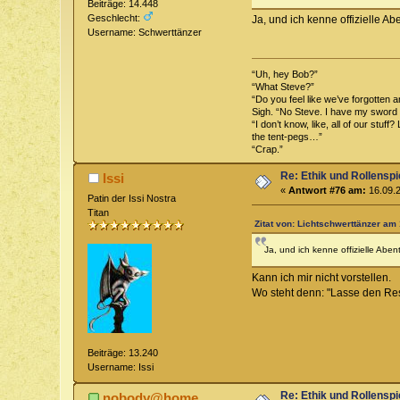
Beiträge: 14.448
Geschlecht:
Ja, und ich kenne offizielle A
Username: Schwerttänzer
“Uh, hey Bob?”
“What Steve?”
“Do you feel like we’ve forgotten 
Sigh. “No Steve. I have my sword 
“I don’t know, like, all of our stu
the tent-pegs…”
“Crap.”
Re: Ethik und Rollenspi
Issi
«
Antwort #76 am:
16.09.2
Patin der Issi Nostra
Titan
Zitat von: Lichtschwerttänzer am 
Ja, und ich kenne offizielle Abe
Kann ich mir nicht vorstellen.
Wo steht denn: "Lasse den Rest
Beiträge: 13.240
Username: Issi
Re: Ethik und Rollenspi
nobody@home