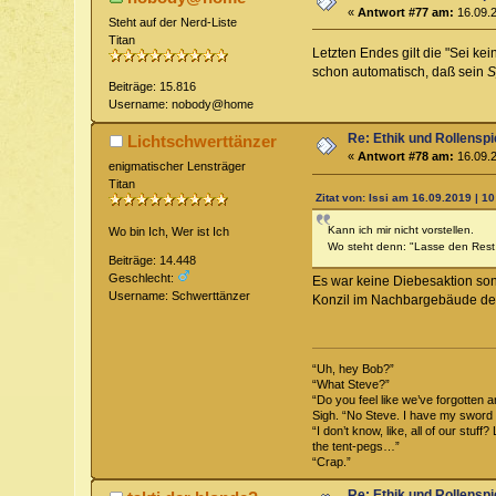
«
Antwort #77 am:
16.09.2
Steht auf der Nerd-Liste
Titan
Letzten Endes gilt die "Sei ke
schon automatisch, daß sein
S
Beiträge: 15.816
Username: nobody@home
Re: Ethik und Rollenspi
Lichtschwerttänzer
«
Antwort #78 am:
16.09.2
enigmatischer Lensträger
Titan
Zitat von: Issi am 16.09.2019 | 10
Kann ich mir nicht vorstellen.
Wo bin Ich, Wer ist Ich
Wo steht denn: "Lasse den Rest 
Beiträge: 14.448
Geschlecht:
Es war keine Diebesaktion sond
Username: Schwerttänzer
Konzil im Nachbargebäude der K
“Uh, hey Bob?”
“What Steve?”
“Do you feel like we’ve forgotten 
Sigh. “No Steve. I have my sword 
“I don’t know, like, all of our stu
the tent-pegs…”
“Crap.”
Re: Ethik und Rollenspi