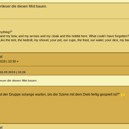
benteuer die diesen Mist bauen.
anything?”
and my bow, and my arrows and my cloak and this hobbit here. What could I have forgotten?
ff? Like the tent, the bedroll, my shovel, your pot, our cups, the food, our water, your dice, my
el
019 | 10:30 »
16.09.2019 | 10:26
nteuer die diesen Mist bauen.
 der Gruppe solange warten, bis die Szene mit dem Dieb fertig gespielt ist?"
el