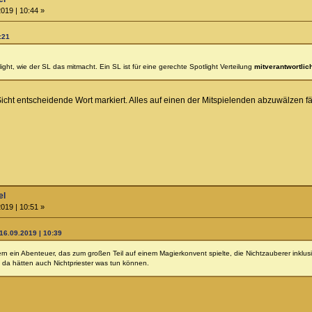
019 | 10:44 »
:21
ight, wie der SL das mitmacht. Ein SL ist für eine gerechte Spotlight Verteilung
mitverantwortlic
icht entscheidende Wort markiert. Alles auf einen der Mitspielenden abzuwälzen f
el
019 | 10:51 »
16.09.2019 | 10:39
n ein Abenteuer, das zum großen Teil auf einem Magierkonvent spielte, die Nichtzauberer inklus
rt, da hätten auch Nichtpriester was tun können.