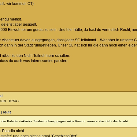
 weiß wir kommen OT)
er du meinst.
geleitet aber gespielt.
 35000 Einwohner um genau zu sein. Und hier hätte, da hast du vermutlich Recht,
 Abenteuer davon ausgegangen, dass jeder SC teilnimmt. - War aber in unserer Gr
t sich dann in der Stadt rumgetrieben. Unser SL hat sich für die dann noch einen eige
 rüber zu den Nicht Teilnehmern schalten.
 dass da auch was Interessantes passiert.
el
019 | 10:54 »
 | 09:45
 der Paladin - inklusive Strafandrohung gegen seine Person, wenn er das nicht durchzieht.
 Paladin nicht.
estrafer" und noch nicht einmal "Gesetzeshüter".