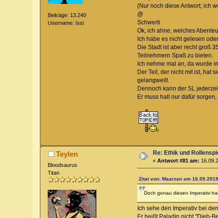
(Nur noch diese Antwort, ich
@
Beiträge: 13.240
Schwerti
Username: Issi
Ok, ich ahne, welches Abenteu
Ich habe es nicht gelesen oder 
Die Stadt ist aber recht groß
Teilnehmern Spaß zu bieten.
Ich nehme mal an, da wurde im
Der Teil, der nicht mit ist, ha
gelangweilt.
Dennoch kann der SL jederzeit
Er muss halt nur dafür sorgen,
Re: Ethik und Rollenspi
Teylen
«
Antwort #81 am:
16.09.2
Bloodsaurus
Titan
Zitat von: Maarzan am 16.09.2019
Doch genau diesen Imperativ hat
Ich sehe den Imperativ bei dem
Er heißt Paladin nicht "Dieb-B