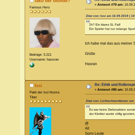
takti der blonde?
«
Antwort #79 am:
16.09.2
Famous Hero
Zitat von: Issi am 16.09.2019 | 10
2h? Ein klares SL Fail!
Ein Spieler hat nur solange Spotl
Ich habe mal das aus meiner S
Grüße
Beiträge: 3.221
Username: hassran
Hasran
Re: Ethik und Rollenspi
Issi
«
Antwort #80 am:
16.09.2
Patin der Issi Nostra
Titan
Zitat von: Lichtschwerttänzer am 
Es war keine Diebesaktion sonder
der Kleriker wurde völlig ignorie
@
All
Sorry Leute