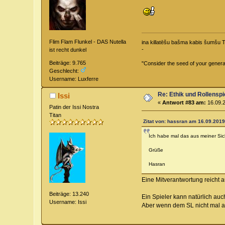
Flim Flam Flunkel - DAS Nutella
ina killatēšu bašma kabis šumšu 
-
ist recht dunkel
Beiträge: 9.765
"Consider the seed of your generat
Geschlecht:
Username: Luxferre
Re: Ethik und Rollenspi
Issi
«
Antwort #83 am:
16.09.2
Patin der Issi Nostra
Titan
Zitat von: hassran am 16.09.2019
Ich habe mal das aus meiner Sic
Grüße
Hasran
Eine Mitverantwortung reicht a
Beiträge: 13.240
Ein Spieler kann natürlich auc
Username: Issi
Aber wenn dem SL nicht mal au