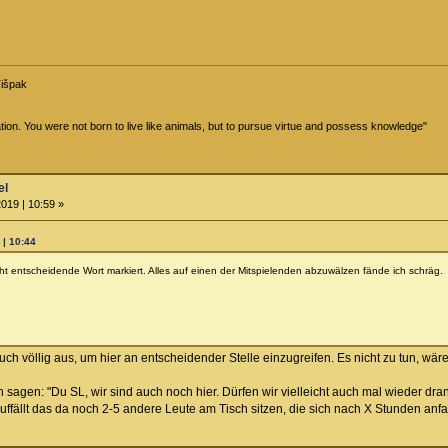
Tišpak
ion. You were not born to live like animals, but to pursue virtue and possess knowledge"
el
019 | 10:59 »
 | 10:44
ht entscheidende Wort markiert. Alles auf einen der Mitspielenden abzuwälzen fände ich schräg.
uch völlig aus, um hier an entscheidender Stelle einzugreifen. Es nicht zu tun, w
h sagen: "Du SL, wir sind auch noch hier. Dürfen wir vielleicht auch mal wieder d
ffällt das da noch 2-5 andere Leute am Tisch sitzen, die sich nach X Stunden anfa