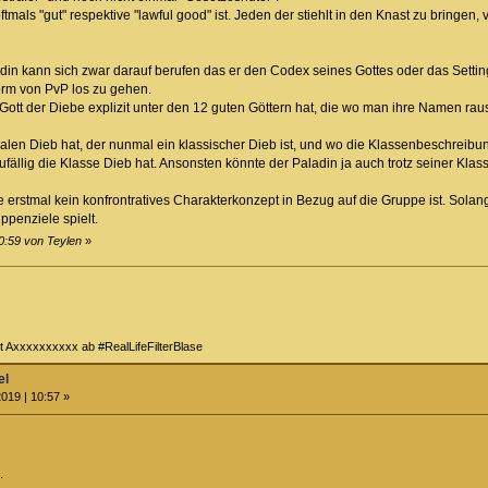
mals "gut" respektive "lawful good" ist. Jeden der stiehlt in den Knast zu bringen, 
din kann sich zwar darauf berufen das er den Codex seines Gottes oder das Setting
orm von PvP los zu gehen.
ott der Diebe explizit unter den 12 guten Göttern hat, die wo man ihre Namen rau
n Dieb hat, der nunmal ein klassischer Dieb ist, und wo die Klassenbeschreibung 
ällig die Klasse Dieb hat. Ansonsten könnte der Paladin ja auch trotz seiner Klass
 erstmal kein konfrontratives Charakterkonzept in Bezug auf die Gruppe ist. Solan
penziele spielt.
0:59 von Teylen
»
t Axxxxxxxxxx ab #RealLifeFilterBlase
el
019 | 10:57 »
.