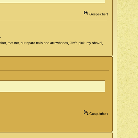
Gespeichert
”
 basket, that net, our spare nails and arrowheads, Jim’s pick, my shovel,
Gespeichert