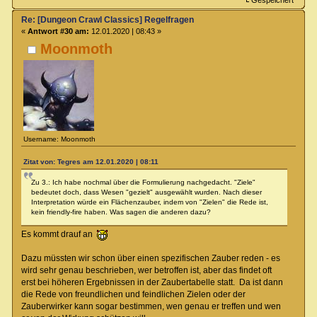
Re: [Dungeon Crawl Classics] Regelfragen
«
Antwort #30 am:
12.01.2020 | 08:43 »
Moonmoth
Username: Moonmoth
Zitat von: Tegres am 12.01.2020 | 08:11
Zu 3.: Ich habe nochmal über die Formulierung nachgedacht. "Ziele"
bedeutet doch, dass Wesen "gezielt" ausgewählt wurden. Nach dieser
Interpretation würde ein Flächenzauber, indem von "Zielen" die Rede ist,
kein friendly-fire haben. Was sagen die anderen dazu?
Es kommt drauf an
Dazu müssten wir schon über einen spezifischen Zauber reden - es
wird sehr genau beschrieben, wer betroffen ist, aber das findet oft
erst bei höheren Ergebnissen in der Zaubertabelle statt. Da ist dann
die Rede von freundlichen und feindlichen Zielen oder der
Zauberwirker kann sogar bestimmen, wen genau er treffen und wen