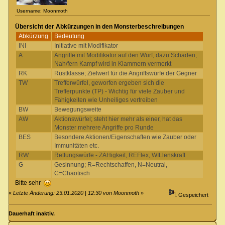
Username: Moonmoth
Übersicht der Abkürzungen in den Monsterbeschreibungen
Abkürzung
Bedeutung
INI
Initiative mit Modifikator
A
Angriffe mit Modifikator auf den Wurf, dazu Schaden;
Nah/fern Kampf wird in Klammern vermerkt
RK
Rüstklasse; Zielwert für die Angriffswürfe der Gegner
TW
Trefferwürfel, geworfen ergeben sich die
Trefferpunkte (TP) - Wichtig für viele Zauber und
Fähigkeiten wie Unheiliges vertreiben
BW
Bewegungsweite
AW
Aktionswürfel; steht hier mehr als einer, hat das
Monster mehrere Angriffe pro Runde
BES
Besondere Aktionen/Eigenschaften wie Zauber oder
Immunitäten etc.
RW
Rettungswürfe - ZÄHigkeit, REFlex, WILlenskraft
G
Gesinnung; R=Rechtschaffen, N=Neutral,
C=Chaotisch
Bitte sehr
«
Letzte Änderung: 23.01.2020 | 12:30 von Moonmoth
»
Gespeichert
Dauerhaft inaktiv.