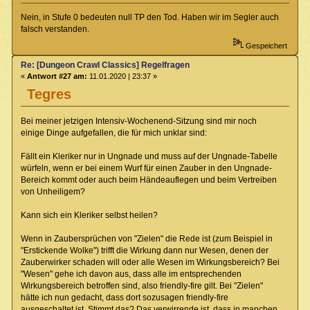
Nein, in Stufe 0 bedeuten null TP den Tod. Haben wir im Segler auch
falsch verstanden.
Gespeichert
Re: [Dungeon Crawl Classics] Regelfragen
«
Antwort #27 am:
11.01.2020 | 23:37 »
Tegres
Bei meiner jetzigen Intensiv-Wochenend-Sitzung sind mir noch
einige Dinge aufgefallen, die für mich unklar sind:
Fällt ein Kleriker nur in Ungnade und muss auf der Ungnade-Tabelle
würfeln, wenn er bei einem Wurf für einen Zauber in den Ungnade-
Bereich kommt oder auch beim Händeauflegen und beim Vertreiben
von Unheiligem?
Kann sich ein Kleriker selbst heilen?
Wenn in Zaubersprüchen von "Zielen" die Rede ist (zum Beispiel in
"Erstickende Wolke") trifft die Wirkung dann nur Wesen, denen der
Zauberwirker schaden will oder alle Wesen im Wirkungsbereich? Bei
"Wesen" gehe ich davon aus, dass alle im entsprechenden
Wirkungsbereich betroffen sind, also friendly-fire gilt. Bei "Zielen"
hätte ich nun gedacht, dass dort sozusagen friendly-fire
ausgeschaltet ist. Stimmt das? Das verwirrende ist, dass in manchen