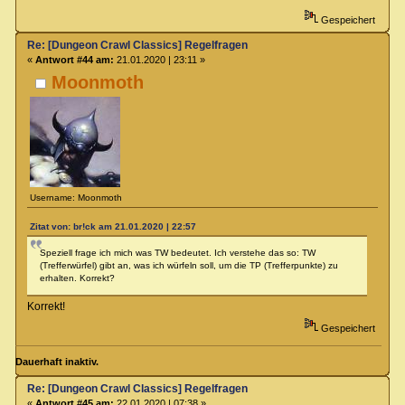
Gespeichert
Re: [Dungeon Crawl Classics] Regelfragen
«
Antwort #44 am:
21.01.2020 | 23:11 »
Moonmoth
Username: Moonmoth
Zitat von: br!ck am 21.01.2020 | 22:57
Speziell frage ich mich was TW bedeutet. Ich verstehe das so: TW
(Trefferwürfel) gibt an, was ich würfeln soll, um die TP (Trefferpunkte) zu
erhalten. Korrekt?
Korrekt!
Gespeichert
Dauerhaft inaktiv.
Re: [Dungeon Crawl Classics] Regelfragen
«
Antwort #45 am:
22.01.2020 | 07:38 »