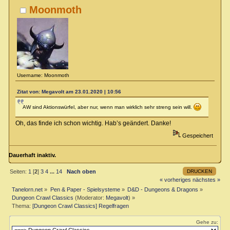
Moonmoth
Username: Moonmoth
Zitat von: Megavolt am 23.01.2020 | 10:56
AW sind Aktionswürfel, aber nur, wenn man wirklich sehr streng sein will.
Oh, das finde ich schon wichtig. Hab’s geändert. Danke!
Gespeichert
Dauerhaft inaktiv.
DRUCKEN
Seiten:
1
[
2
]
3
4
...
14
Nach oben
« vorheriges
nächstes »
Tanelorn.net
»
Pen & Paper - Spielsysteme
»
D&D - Dungeons & Dragons
»
Dungeon Crawl Classics
(Moderator:
Megavolt
) »
Thema:
[Dungeon Crawl Classics] Regelfragen
Gehe zu: