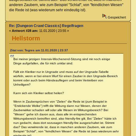
anderen Zaubern, wie zum Beispiel "Schlaf", von "feindlichen Wesen"
die Rede ist (was wiederum sehr eindeutig ist).
Gespeichert
Re: [Dungeon Crawl Classics] Regelfragen
«
Antwort #28 am:
11.01.2020 | 23:55 »
Hellstorm
Zitat von: Tegres am 11.01.2020 | 23:37
Bei meiner jetzigen Intensiv-Wochenend-Sitzung sind mir noch einige
Dinge aufgefallen, die für mich unklar sind:
Fällt ein Kleriker nur in Ungnade und muss auf der Ungnade-Tabelle
würfeln, wenn er bei einem Wurf für einen Zauber in den Ungnade-Bereich
kommt oder auch beim Händeauflegen und beim Vertreiben von
Unheiligem?
Kann sich ein Kleriker selbst heilen?
Wenn in Zaubersprüchen von "Zielen" die Rede ist (zum Beispiel in
"Erstickende Wolke") trifft die Wirkung dann nur Wesen, denen der
Zauberwirker schaden will oder alle Wesen im Wirkungsbereich? Bei
"Wesen" gehe ich davon aus, dass alle im entsprechenden
Wirkungsbereich betroffen sind, also friendly-fire gilt. Bei "Zielen" hätte ich
nun gedacht, dass dort sozusagen friendly-fire ausgeschaltet ist. Stimmt
das? Das verwirrende ist, dass in manchen anderen Zaubern, wie zum
Beispiel "Schlaf", von "feindlichen Wesen" die Rede ist (was wiederum sehr
eindeutig ist).