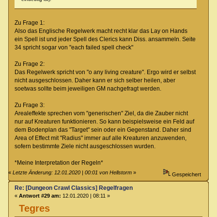
Zu Frage 1:
Also das Englische Regelwerk macht recht klar das Lay on Hands
ein Spell ist und jeder Spell des Clerics kann Diss. ansammeln. Seite
34 spricht sogar von "each failed spell check"
Zu Frage 2:
Das Regelwerk spricht von "o any living creature". Ergo wird er selbst
nicht ausgeschlossen. Daher kann er sich selber heilen, aber
soetwas sollte beim jeweiligen GM nachgefragt werden.
Zu Frage 3:
Arealeffekte sprechen vom "generischen" Ziel, da die Zauber nicht
nur auf Kreaturen funktionieren. So kann beispielsweise ein Feld auf
dem Bodenplan das "Target" sein oder ein Gegenstand. Daher sind
Area of Effect mit "Radius" immer auf alle Kreaturen anzuwenden,
sofern bestimmte Ziele nicht ausgeschlossen wurden.
*Meine Interpretation der Regeln*
«
Letzte Änderung: 12.01.2020 | 00:01 von Hellstorm
»
Gespeichert
Re: [Dungeon Crawl Classics] Regelfragen
«
Antwort #29 am:
12.01.2020 | 08:11 »
Tegres