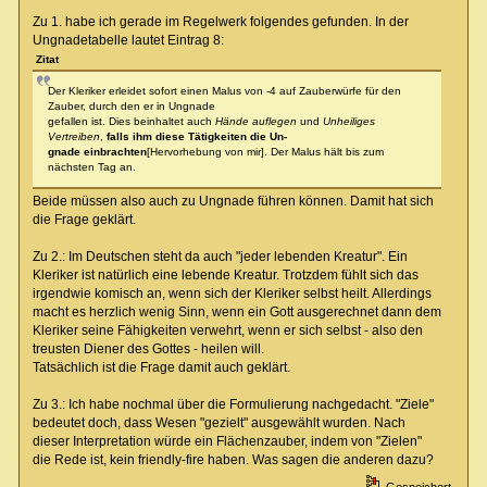
Zu 1. habe ich gerade im Regelwerk folgendes gefunden. In der
Ungnadetabelle lautet Eintrag 8:
Zitat
Der Kleriker erleidet sofort einen Malus von -4 auf Zauberwürfe für den
Zauber, durch den er in Ungnade
gefallen ist. Dies beinhaltet auch
Hände auflegen
und
Unheiliges
Vertreiben
,
falls ihm diese Tätigkeiten die Un-
gnade einbrachten
[Hervorhebung von mir]. Der Malus hält bis zum
nächsten Tag an.
Beide müssen also auch zu Ungnade führen können. Damit hat sich
die Frage geklärt.
Zu 2.: Im Deutschen steht da auch "jeder lebenden Kreatur". Ein
Kleriker ist natürlich eine lebende Kreatur. Trotzdem fühlt sich das
irgendwie komisch an, wenn sich der Kleriker selbst heilt. Allerdings
macht es herzlich wenig Sinn, wenn ein Gott ausgerechnet dann dem
Kleriker seine Fähigkeiten verwehrt, wenn er sich selbst - also den
treusten Diener des Gottes - heilen will.
Tatsächlich ist die Frage damit auch geklärt.
Zu 3.: Ich habe nochmal über die Formulierung nachgedacht. "Ziele"
bedeutet doch, dass Wesen "gezielt" ausgewählt wurden. Nach
dieser Interpretation würde ein Flächenzauber, indem von "Zielen"
die Rede ist, kein friendly-fire haben. Was sagen die anderen dazu?
Gespeichert