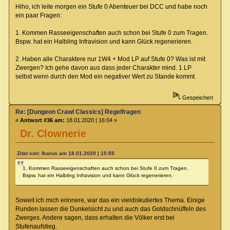
Hiho, ich leite morgen ein Stufe 0 Abenteuer bei DCC und habe noch
ein paar Fragen:
1. Kommen Rasseeigenschaften auch schon bei Stufe 0 zum Tragen.
Bspw. hat ein Halbling Infravision und kann Glück regenerieren.
2. Haben alle Charaktere nur 1W4 + Mod LP auf Stufe 0? Was ist mit
Zwergen? Ich gehe davon aus dass jeder Charakter mind. 1 LP
selbst wenn durch den Mod ein negativer Wert zu Stande kommt.
Gespeichert
Re: [Dungeon Crawl Classics] Regelfragen
«
Antwort #36 am:
18.01.2020 | 16:04 »
Dr. Clownerie
Zitat von: Ikarus am 18.01.2020 | 15:55
1. Kommen Rasseeigenschaften auch schon bei Stufe 0 zum Tragen.
Bspw. hat ein Halbling Infravision und kann Glück regenerieren.
Soweit ich mich erinnere, war das ein vieldiskutiertes Thema. Einige
Runden lassen die Dunkelsicht zu und auch das Goldschnüffeln des
Zwerges. Andere sagen, dass erhalten die Völker erst bei
Stufenaufstieg.