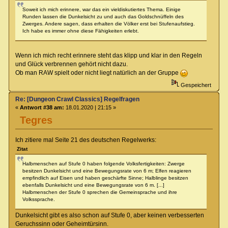
Soweit ich mich erinnere, war das ein vieldiskutiertes Thema. Einige
Runden lassen die Dunkelsicht zu und auch das Goldschnüffeln des
Zwerges. Andere sagen, dass erhalten die Völker erst bei Stufenaufstieg.
Ich habe es immer ohne diese Fähigkeiten erlebt.
Wenn ich mich recht erinnere steht das klipp und klar in den Regeln
und Glück verbrennen gehört nicht dazu.
Ob man RAW spielt oder nicht liegt natürlich an der Gruppe
Gespeichert
Re: [Dungeon Crawl Classics] Regelfragen
«
Antwort #38 am:
18.01.2020 | 21:15 »
Tegres
Ich zitiere mal Seite 21 des deutschen Regelwerks:
Zitat
Halbmenschen auf Stufe 0 haben folgende Volksfertigkeiten: Zwerge
besitzen Dunkelsicht und eine Bewegungsrate von 6 m; Elfen reagieren
empfindlich auf Eisen und haben geschärfte Sinne; Halblinge besitzen
ebenfalls Dunkelsicht und eine Bewegungsrate von 6 m. [...]
Halbmenschen der Stufe 0 sprechen die Gemeinsprache und ihre
Volkssprache.
Dunkelsicht gibt es also schon auf Stufe 0, aber keinen verbesserten
Geruchssinn oder Geheimtürsinn.