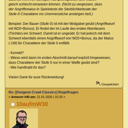
gleich schlecht einsetzen können. (Nicht zu vergessen, dass
der Angriffsmalus in Spieletests die Sterblichkeitsrate der
Stufe-0-Charaktere ins Unermessliche ansteigen ließ.)
Beispiel: Der Bauer (Stufe 0) ist mit der Mistgabel geübt (Angriffswurf
mit W20+Bonus). Er findet der im Laufe des ersten Abenteuers
(Trichter) ein Schwert. Damit ist er ungeübt. Er hat jedoch mit dem
Schwert ebenfalls einen Angriffswurf von W20+Bonus, da der Malus
(-1W) für Charaktere der Stufe 0 entfällt.
- Korrekt?
- Wieso wird dann im ersten Abschnitt darauf explizit hingewiesen,
dass Charaktere der Stufe 0 nur in einer Waffe geübt sind?
- Wie handhabt ihr das?
Vielen Dank für eure Rückmeldung!
Gespeichert
Re: [Dungeon Crawl Classics] Regelfragen
«
Antwort #40 am:
21.01.2020 | 10:25 »
10aufmW30