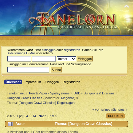
Willkommen
Gast
. Bitte
einloggen
oder
registrieren
. Haben Sie Ihre
Aktivierungs E-Mail
übersehen?
Einloggen mit Benutzername, Passwort und Sitzungslänge
Übersicht
Impressum
Einloggen
Registrieren
Tanelorn.net
»
Pen & Paper - Spielsysteme
»
D&D - Dungeons & Dragons
»
Dungeon Crawl Classics
(Moderator:
Megavolt
) »
Thema:
[Dungeon Crawl Classics] Regelfragen
« vorheriges
nächstes »
DRUCKEN
Seiten:
1
[
2
]
3
4
...
14
Nach unten
Autor
Thema: [Dungeon Crawl Classics]
Regelfragen (Gelesen 55543 mal)
0 Mitglieder und 1 Gast betrachten dieses Thema.