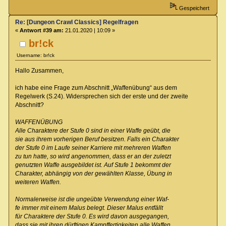
Gespeichert
Re: [Dungeon Crawl Classics] Regelfragen
«
Antwort #39 am:
21.01.2020 | 10:09 »
br!ck
Username: br!ck
Hallo Zusammen,
ich habe eine Frage zum Abschnitt „Waffenübung“ aus dem
Regelwerk (S.24). Widersprechen sich der erste und der zweite
Abschnitt?
WAFFENÜBUNG
Alle Charaktere der Stufe 0 sind in einer Waffe geübt, die
sie aus ihrem vorherigen Beruf besitzen. Falls ein Charakter
der Stufe 0 im Laufe seiner Karriere mit mehreren Waffen
zu tun hatte, so wird angenommen, dass er an der zuletzt
genutzten Waffe ausgebildet ist. Auf Stufe 1 bekommt der
Charakter, abhängig von der gewählten Klasse, Übung in
weiteren Waffen.
Normalerweise ist die ungeübte Verwendung einer Waf-
fe immer mit einem Malus belegt. Dieser Malus entfällt
für Charaktere der Stufe 0. Es wird davon ausgegangen,
dass sie mit ihren dürftigen Kampffertigkeiten alle Waffen