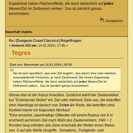
Ergebnisse haben Flächeneffekte, die dann tatsächlich auf
jedes
Wesen/Ziel im Zielbereich wirken. Das ist ziemlich genau
beschrieben.
Gespeichert
Dauerhaft inaktiv.
Re: [Dungeon Crawl Classics] Regelfragen
«
Antwort #33 am:
14.01.2020 | 17:45 »
Tegres
Zitat von: Moonmoth am 14.01.2020 | 16:55
Der ist sehr spezifisch, was sein Ziel angeht - das wären eine oder mehrere
auszuwählende Personen, je nach Zauberwurf. Die hohen Ergebnisse
haben Flächeneffekte, die dann tatsächlich auf
jedes
Wesen/Ziel im
Zielbereich wirken. Das ist ziemlich genau beschrieben.
Genau das ist der Kasus Knacktus. Zunächst wählt der Zauberwirker
bei "Erstickende Wolke" ein Ziel oder mehrere Ziele aus, die betroffen
sind. Allerdings ist danach von Ziel
en
die Rede, die betroffen sind.
Konkret meine ich folgenden Wortlauf:
"Eine einzelne, säurehaltige Giftwolke mit einem Radius von 6 m
erscheint auf einem Ziel nach Wahl des Zauberwirkers. 1W4 + 2
Runden lang erleiden alle Ziele innerhalb der Wolke einen Malus
von -2 auf alle Würfe (Angriffs-, Schadens-, Fertigkeits- und