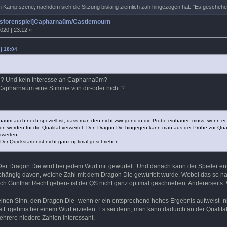
n Kampfszene, nachdem sich die Sitzung bislang ziemlich zäh hingezogen hat: "Es gesche
tsforenspiel]Capharnaüm/Castlemourn
020 | 23:12 »
| 18:04
n? Und kein Interesse an Capharnaüm?
apharnaüm eine Stimme von dir-oder nicht ?
üm auch noch speziell ist, dass man den nicht zwingend in die Probe einbauen muss, wenn er h
en werden für die Qualität verwertet. Den Dragon Die hingegen kann man aus der Probe zur Qual
rwerten.
Der Quickstarter ist nicht ganz optimal geschrieben.
Der Dragon Die wird bei jedem Wurf mit gewürfelt. Und danach kann der Spieler e
abhängig davon, welche Zahl mit dem Dragon Die gewürfelt wurde. Wobei das so nat
ich Gunthar Recht geben- ist der QS nicht ganz optimal geschrieben. Andererseits:
einen Sinn, den Dragon Die- wenn er ein entsprechend hohes Ergebnis aufweist- n
e Ergebnis bei einem Wurf erzielen. Es sei denn, man kann dadurch an der Qualitä
rere niedere Zahlen interessant.