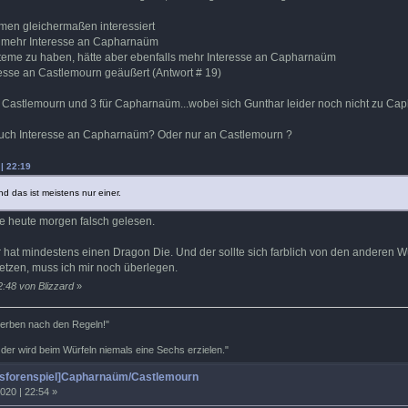
emen gleichermaßen interessiert
ber mehr Interesse an Capharnaüm
steme zu haben, hätte aber ebenfalls mehr Interesse an Capharnaüm
resse an Castlemourn geäußert (Antwort # 19)
r Castlemourn und 3 für Capharnaüm...wobei sich Gunthar leider noch nicht zu Cap
auch Interesse an Capharnaüm? Oder nur an Castlemourn ?
| 22:19
d das ist meistens nur einer.
ile heute morgen falsch gelesen.
 hat mindestens einen Dragon Die. Und der sollte sich farblich von den anderen Wü
etzen, muss ich mir noch überlegen.
2:48 von Blizzard
»
terben nach den Regeln!"
 der wird beim Würfeln niemals eine Sechs erzielen."
tsforenspiel]Capharnaüm/Castlemourn
020 | 22:54 »