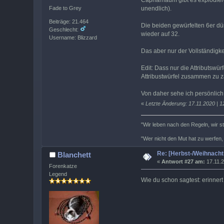
Capharnaüm gibt es explodiere
unendlich).
Fade to Grey
Beiträge: 21.464
Die beiden gewürfelten 6er dü
Geschlecht:
wieder auf 32.
Username: Blizzard
Das aber nur der Vollständigkei
Edit: Dass nur die Attributswü
Attribustwürfel zusammen zu z
Von daher sehe ich persönlic
«
Letzte Änderung: 17.11.2020 | 1
"Wir leben nach den Regeln, wir s
"Wer nicht den Mut hat zu werfen,
Re: [Herbst-/Weihnach
Blanchett
«
Antwort #27 am:
17.11.2
Forenkatze
Legend
Wie du schon sagtest: erinnert