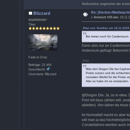
Stoßseufzer angesichts der erste
Re: [Herbst-/Weihnach
Blizzard
«
Antwort #33 am:
18.11.2
WaWiWeWe²
Titan
Zitat von: Gunthar am 18.11.2020 
Bin immer noch für Castlemourn.
Dann also nur an Castlemour
Andersrum gefragt: Bekommt C
Fade to Grey
Zitat
Beiträge: 21.464
Was den Dragon Die bei Capharna
Geschlecht:
Probe nutzen und die schlechter
Username: Blizzard
normalen Würfel für die Probe ve
Also so habe ich es verstanden. 
@Dragon Die: Ja, so in etwa. 
Pool mit dazu zählen will, un
ableiten). Von daher-da muss 
Im Normalfall macht es aber k
will man ja das höchstmöglich
Constellations
werden auch meh