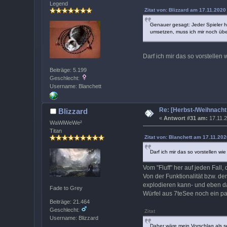
Legend
Zitat von: Blizzard am 17.11.2020
Genauer gesagt: Jeder Spieler ha
umsetzen, muss ich mir noch übe
Darf ich mir das so vorstelle
Beiträge: 5.199
Geschlecht:
Username: Blanchett
Re: [Herbst-/Weihnach
Blizzard
«
Antwort #31 am:
17.11.2
WaWiWeWe²
Titan
Zitat von: Blanchett am 17.11.202
Darf ich mir das so vorstellen wi
Vom "Fluff" her auf jeden Fa
Von der Funktionalität bzw. de
explodieren kann- und eben da
Fade to Grey
Würfel aus 7teSee noch ein pa
Beiträge: 21.464
Geschlecht:
Zitat
Username: Blizzard
Daher wäre mein Vorschlag als s