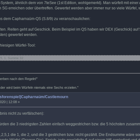
ystem, ähnlich dem von 7teSee (1st Edition, wohlgemerkt). Man würfelt mit einer 
G erreichen oder übertreffen. Gewertet werden aber immer nur so viele Würfel, wie
us dem Capharnaüm-QS (S.8/9) zu veranschaulichen:
iten. Reiten geht auf Geschick. Beim Beispiel im QS haben wir DEX (Geschick) au
sten) gewertet werden.
 hiesigen Würfel-Tool:
2, 5, 1, Summe 32
terben nach den Regeln!"
 der wird beim Würfeln niemals eine Sechs erzielen."
tsforenspiel]Capharnaüm/Castlemourn
020 | 12:08 »
nis nicht zu verfälschen):
rden die 3 niedrigsten Zahlen einfach weggestrichen bzw. die 5 höchsten zusamm
,5,1 die 1, die 2, und die 3 gestrichen bzw. nicht gezählt. Die Endsumme wäre som