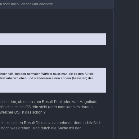
hen doch noch Leichen und Wunden!"
och fällt. bei den normalen Würfeln muss man die besten für die
ität rüberschieben und stattdessen einen andern (besseren) der
ntscheiden, ob er ihn zum Result-Pool oder zum Magnitude-
ürlich nicht im QS drin steht (aber man kann es daraus
 Welcher QS ist das schon ?
icht zu seinen Result Dice dazu zu nehmen-denn schließlich
t noch was drehen...und durch die Sache mit den