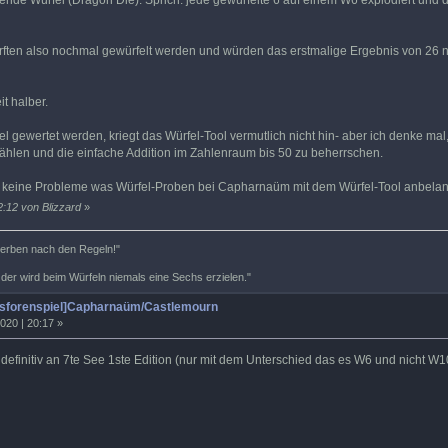
nde Würfel (Dragon Die). Sprich: jede gewürfelte 6 auf einem W6 explodiert und 
rften also nochmal gewürfelt werden und würden das erstmalige Ergebnis von 26 
t halber.
rfel gewertet werden, kriegt das Würfel-Tool vermutlich nicht hin- aber ich denke ma
ählen und die einfache Addition im Zahlenraum bis 50 zu beherrschen.
h keine Probleme was Würfel-Proben bei Capharnaüm mit dem Würfel-Tool anbelan
2:12 von Blizzard
»
terben nach den Regeln!"
 der wird beim Würfeln niemals eine Sechs erzielen."
tsforenspiel]Capharnaüm/Castlemourn
020 | 20:17 »
 definitiv an 7te See 1ste Edition (nur mit dem Unterschied das es W6 und nicht W1