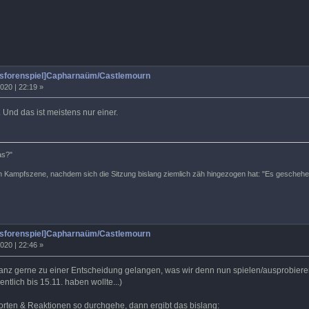
tsforenspiel]Capharnaüm/Castlemourn
020 | 22:19 »
 Und das ist meistens nur einer.
das?"
n Kampfszene, nachdem sich die Sitzung bislang ziemlich zäh hingezogen hat: "Es gesche
tsforenspiel]Capharnaüm/Castlemourn
020 | 22:46 »
ganz gerne zu einer Entscheidung gelangen, was wir denn nun spielen/ausprobieren
ntlich bis 15.11. haben wollte...)
worten & Reaktionen so durchgehe, dann ergibt das bislang: