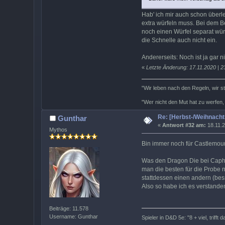
Hab' ich mir auch schon überl
extra würfeln muss. Bei dem B
noch einen Würfel separat wür
die Schnelle auch nicht ein.
Andererseits: Noch ist ja gar 
«
Letzte Änderung: 17.11.2020 | 2
"Wir leben nach den Regeln, wir s
"Wer nicht den Mut hat zu werfen,
Re: [Herbst-/Weihnach
Gunthar
«
Antwort #32 am:
18.11.2
Mythos
Bin immer noch für Castlemou
Was den Dragon Die bei Capha
man die besten für die Probe 
stattdessen einen andern (bes
Also so habe ich es verstanden
Beiträge: 11.578
Username: Gunthar
Spieler in D&D 5e: "8 + viel, trifft 