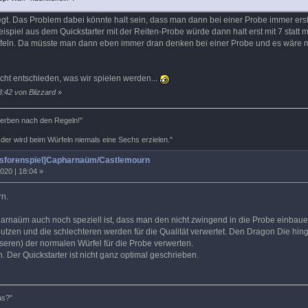
egt. Das Problem dabei könnte halt sein, dass man dann bei einer Probe immer er
eispiel aus dem Quickstarter mit der Reiten-Probe würde dann halt erst mit 7 stat
feln. Da müsste man dann eben immer dran denken bei einer Probe und es wäre min
nicht entschieden, was wir spielen werden...
3:42 von Blizzard
»
terben nach den Regeln!"
 der wird beim Würfeln niemals eine Sechs erzielen."
tsforenspiel]Capharnaüm/Castlemourn
020 | 18:04 »
rn.
rnaüm auch noch speziell ist, dass man den nicht zwingend in die Probe einbauen
nutzen und die schlechteren werden für die Qualität verwertet. Den Dragon Die hi
seren) der normalen Würfel für die Probe verwerten.
. Der Quickstarter ist nicht ganz optimal geschrieben.
das?"