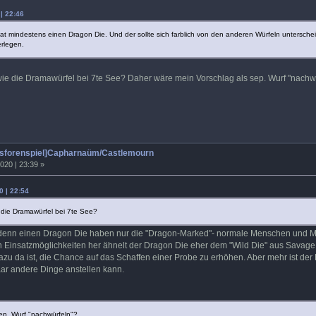
 | 22:46
t mindestens einen Dragon Die. Und der sollte sich farblich von den anderen Würfeln unterschei
rlegen.
n wie die Dramawürfel bei 7te See? Daher wäre mein Vorschlag als sep. Wurf "nachw
tsforenspiel]Capharnaüm/Castlemourn
020 | 23:39 »
0 | 22:54
e die Dramawürfel bei 7te See?
ll, denn einen Dragon Die haben nur die "Dragon-Marked"- normale Menschen und 
n Einsatzmöglichkeiten her ähnelt der Dragon Die eher dem "Wild Die" aus Savage Wor
zu da ist, die Chance auf das Schaffen einer Probe zu erhöhen. Aber mehr ist der
ar andere Dinge anstellen kann.
ep. Wurf "nachwürfeln"?