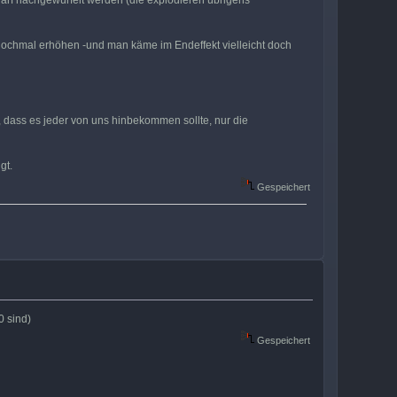
darf nachgewürfelt werden (die explodieren übrigens
nochmal erhöhen -und man käme im Endeffekt vielleicht doch
l, dass es jeder von uns hinbekommen sollte, nur die
gt.
Gespeichert
0 sind)
Gespeichert