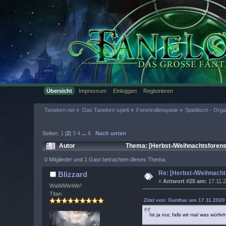
Übersicht
Impressum
Einloggen
Registrieren
Tanelorn.net
»
Das Tanelorn spielt
»
Forenrollenspiele
»
Spieltisch - Org
Seiten:
1
[
2
]
3
4
...
6
Nach unten
Autor
Thema: [Herbst-/Weihnachtsforens
0 Mitglieder und 1 Gast betrachten dieses Thema.
Re: [Herbst-/Weihnach
Blizzard
«
Antwort #25 am:
17.11.2
WaWiWeWe²
Titan
Zitat von: Gunthar am 17.11.2020 
Ist ja nur, falls wir mal was würfe