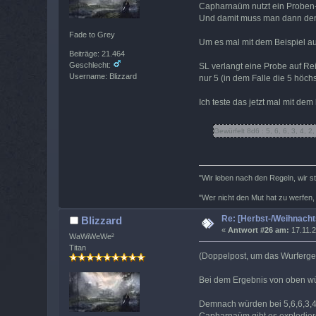
Capharnaüm nutzt ein Proben-S
Und damit muss man dann den S
Fade to Grey
Um es mal mit dem Beispiel a
Beiträge: 21.464
Geschlecht:
SL verlangt eine Probe auf Re
Username: Blizzard
nur 5 (in dem Falle die 5 höch
Ich teste das jetzt mal mit dem
Gewürfelt 8d6 : 5, 6, 6, 3, 4, 
"Wir leben nach den Regeln, wir s
"Wer nicht den Mut hat zu werfen,
Re: [Herbst-/Weihnach
Blizzard
«
Antwort #26 am:
17.11.2
WaWiWeWe²
Titan
(Doppelpost, um das Wurfergeb
Bei dem Ergebnis von oben wü
Demnach würden bei 5,6,6,3,4,2