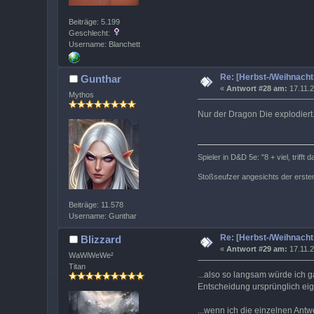
Beiträge: 5.199
Geschlecht:
Username: Blanchett
Re: [Herbst-/Weihnach
Gunthar
«
Antwort #28 am:
17.11.2
Mythos
Nur der Dragon Die explodiert.
Spieler in D&D 5e: "8 + viel, trifft 
Stoßseufzer angesichts der erste
Beiträge: 11.578
Username: Gunthar
Re: [Herbst-/Weihnach
Blizzard
«
Antwort #29 am:
17.11.2
WaWiWeWe²
Titan
...also so langsam würde ich 
Entscheidung ursprünglich eige
...wenn ich die einzelnen Ant