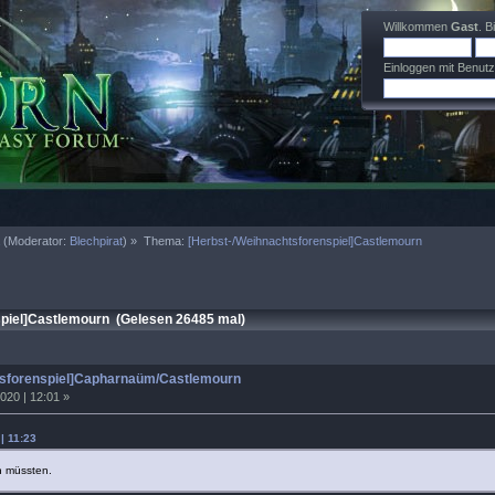
Willkommen
Gast
. B
Einloggen mit Benut
a
(Moderator:
Blechpirat
) »
Thema:
[Herbst-/Weihnachtsforenspiel]Castlemourn
piel]Castlemourn (Gelesen 26485 mal)
tsforenspiel]Capharnaüm/Castlemourn
020 | 12:01 »
| 11:23
ln müssten.