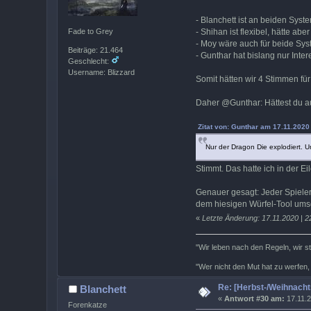
- Blanchett ist an beiden Syst
- Shihan ist flexibel, hätte a
Fade to Grey
- Moy wäre auch für beide Sy
Beiträge: 21.464
- Gunthar hat bislang nur Inte
Geschlecht:
Username: Blizzard
Somit hätten wir 4 Stimmen fü
Daher @Gunthar: Hättest du 
Zitat von: Gunthar am 17.11.2020 
Nur der Dragon Die explodiert. Un
Stimmt. Das hatte ich in der E
Genauer gesagt: Jeder Spieler
dem hiesigen Würfel-Tool ums
«
Letzte Änderung: 17.11.2020 | 2
"Wir leben nach den Regeln, wir s
"Wer nicht den Mut hat zu werfen,
Re: [Herbst-/Weihnach
Blanchett
«
Antwort #30 am:
17.11.2
Forenkatze