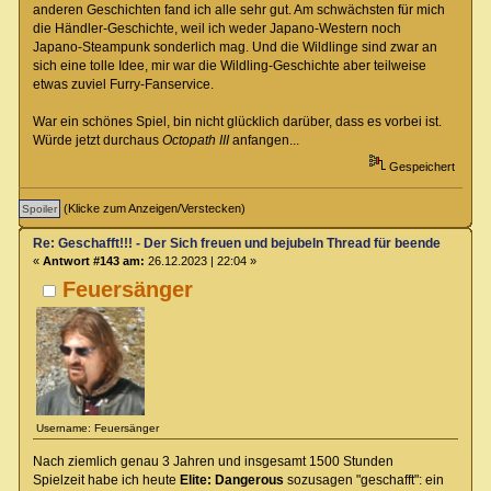
anderen Geschichten fand ich alle sehr gut. Am schwächsten für mich
die Händler-Geschichte, weil ich weder Japano-Western noch
Japano-Steampunk sonderlich mag. Und die Wildlinge sind zwar an
sich eine tolle Idee, mir war die Wildling-Geschichte aber teilweise
etwas zuviel Furry-Fanservice.
War ein schönes Spiel, bin nicht glücklich darüber, dass es vorbei ist.
Würde jetzt durchaus
Octopath III
anfangen...
Gespeichert
(Klicke zum Anzeigen/Verstecken)
Re: Geschafft!!! - Der Sich freuen und bejubeln Thread für beendete Spiel
«
Antwort #143 am:
26.12.2023 | 22:04 »
Feuersänger
Username: Feuersänger
Nach ziemlich genau 3 Jahren und insgesamt 1500 Stunden
Spielzeit habe ich heute
Elite: Dangerous
sozusagen "geschafft": ein