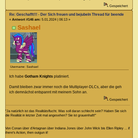
Gespeichert
Re: Geschafft!!! - Der Sich freuen und bejubeln Thread für beendete Spiel
«
Antwort #146 am:
5.01.2024 | 06:13 »
Sashael
Username: Sashael
Ich habe
Gotham Knights
platiniert.
Damit bleiben zwar immer noch die Multiplayer-DLCs, aber die geh
ich demnächst entspannt mit meinem Sohn an.
Gespeichert
"Ja natürlich ist das Realitätsflucht. Was soll daran schlecht sein? Haben Sie sich
die Realität in letzter Zeit mal angesehen? Sie ist grauenhaft!"
Von Conan über d'Artagnan über Indiana Jones über John Wick bis Ellen Ripley ... if
there's Action, then outgun it!