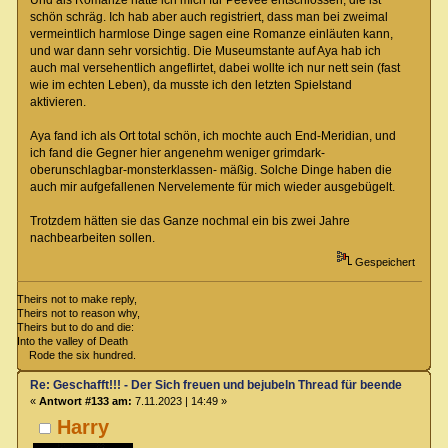
Und als Romanze hatte ich mich für Peevee entschlossen, die ist
schön schräg. Ich hab aber auch registriert, dass man bei zweimal
vermeintlich harmlose Dinge sagen eine Romanze einläuten kann,
und war dann sehr vorsichtig. Die Museumstante auf Aya hab ich
auch mal versehentlich angeflirtet, dabei wollte ich nur nett sein (fast
wie im echten Leben), da musste ich den letzten Spielstand
aktivieren.
Aya fand ich als Ort total schön, ich mochte auch End-Meridian, und
ich fand die Gegner hier angenehm weniger grimdark-
oberunschlagbar-monsterklassen- mäßig. Solche Dinge haben die
auch mir aufgefallenen Nervelemente für mich wieder ausgebügelt.
Trotzdem hätten sie das Ganze nochmal ein bis zwei Jahre
nachbearbeiten sollen.
Gespeichert
Theirs not to make reply,
Theirs not to reason why,
Theirs but to do and die:
Into the valley of Death
Rode the six hundred.
Re: Geschafft!!! - Der Sich freuen und bejubeln Thread für beendete Spiel
«
Antwort #133 am:
7.11.2023 | 14:49 »
Harry