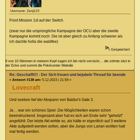
Username: Zanji123
Front Mission 1st auf der Switch.
(zwar nur die ursprüngliche Kampagne der OCU aber die zweite
Kampagne kommt noch. Die ist aber gleich zu Anfang schwerer als
ich dachte holla die waldfee)
Gespeichert
9 von 10 Stimmen in meinem Kopf sagen ich bin nicht verrückt.... die zehnte sitzt in
der Ecke und summt die Pokécenter Melodie
Re: Geschafft!!! - Der Sich freuen und bejubeln Thread für beendete Spiel
«
Antwort #138 am:
5.12.2023 | 21:59 »
Lovecraft
Und soeben lief der Abspann von Baldur's Gate 3.
Ja ... war ein schönes Spiel. Die Möglichkeiten waren schon
beeindruckend. Insgesamt aber hat es sich am Ende sehr "gehetzt"
angefühlt. Der letzte Akt wirkte so, als hätte er eigentlich auf 3 weitere
Akte aufgeteilt werden sollen, aber die Jungs von Larian wollten halt
mal fertig werden.