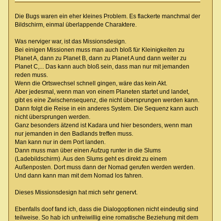
Die Bugs waren ein eher kleines Problem. Es flackerte manchmal der
Bildschirm, einmal überlappende Charaktere.
Was nerviger war, ist das Missionsdesign.
Bei einigen Missionen muss man auch bloß für Kleinigkeiten zu
Planet A, dann zu Planet B, dann zu Planet A und dann weiter zu
Planet C,... Das kann auch bloß sein, dass man nur mit jemanden
reden muss.
Wenn die Ortswechsel schnell gingen, wäre das kein Akt.
Aber jedesmal, wenn man von einem Planeten startet und landet,
gibt es eine Zwischensequenz, die nicht übersprungen werden kann.
Dann folgt die Reise in ein anderes System. Die Sequenz kann auch
nicht übersprungen werden.
Ganz besonders ätzend ist Kadara und hier besonders, wenn man
nur jemanden in den Badlands treffen muss.
Man kann nur in dem Port landen.
Dann muss man über einen Aufzug runter in die Slums
(Ladebildschirm). Aus den Slums geht es direkt zu einem
Außenposten. Dort muss dann der Nomad gerufen werden werden.
Und dann kann man mit dem Nomad los fahren.
Dieses Missionsdesign hat mich sehr genervt.
Ebenfalls doof fand ich, dass die Dialogoptionen nicht eindeutig sind
teilweise. So hab ich unfreiwillig eine romatische Beziehung mit dem