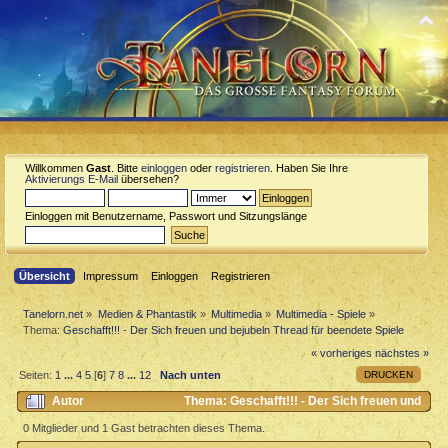
Willkommen
Gast
. Bitte
einloggen
oder
registrieren
. Haben Sie Ihre
Aktivierungs E-Mail
übersehen?
Einloggen mit Benutzername, Passwort und Sitzungslänge
Übersicht
Impressum
Einloggen
Registrieren
Tanelorn.net
»
Medien & Phantastik
»
Multimedia
»
Multimedia - Spiele
»
Thema:
Geschafft!!! - Der Sich freuen und bejubeln Thread für beendete Spiele
« vorheriges
nächstes »
DRUCKEN
Seiten:
1
...
4
5
[
6
]
7
8
...
12
Nach unten
Autor
Thema: Geschafft!!! - Der Sich freuen und
bejubeln Thread für beendete Spiele (Gelesen 44516 mal)
0 Mitglieder und 1 Gast betrachten dieses Thema.