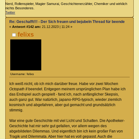
Nerd, Rollenspieler, Magier Samurai, Geschichtenerzähler, Chemiker und wirklich
nichts Besonderes.
Twitter
Re: Geschafft!!! - Der Sich freuen und bejubeln Thread für beendete Spiel
«
Antwort #142 am:
21.12.2023 | 11:24 »
felixs
Username: felixs
Ich weiß nicht, ob ich mich darüber freue. Habe vor zwei Wochen
Octopath II
beendet. Entgegen meinem ursprünglichen Plan habe ich
das Endspiel auch gespielt - fand ich, nach anfänglicher Skepsis,
auch ganz gut. War natürlich, japano-RPG-typisch, wieder ziemlich
kosmisch und abgefahren, aber gut gemacht und grundsätzlich
stimmig.
War eine gute Geschichte mit viel Licht und Schatten. Die Apotheker-
Geschichte hat mir sehr gut gefallen, vor allem wegen des
abgebildeten Dilemmas. Und eigentlich bin ich kein großer Fan von
Tragik und Dilemmata. Aber hier hat es voll gepasst. Auch die