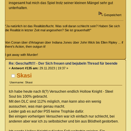
insgesamt hat mich das Spiel trotz seiner kleinen Mängel sehr gut
unterhalten.
Gespeichert
"Ja natürlich ist das Realitätsflucht. Was soll daran schlecht sein? Haben Sie sich
die Realität in letzter Zeit mal angesehen? Sie ist grauenhaft!"
Von Conan über d'Artagnan über Indiana Jones über John Wick bis Ellen Ripley ... if
there's Action, then outgun it!
I got away with Murder!
Re: Geschafft!!! - Der Sich freuen und bejubeln Thread für beendete Spiel
«
Antwort #135 am:
29.11.2023 | 19:37 »
Skasi
Username: Skasi
Ich habe heute nach 8(?) Versuchen endlich Hollow Knight - Steel
Soul bis 100% gebracht.
Mit den DLC sind 112% möglich, man kann also ein wenig
aussuchen, was man genau macht.
Leider gab es auf der PS5 keine Trophäe dafür.
Bei einigen vorherigen Versuchen war ich einfach nur schlecht, bei
anderen aber war ich zu selbstsicher und bin aus Blödheit gestorben.