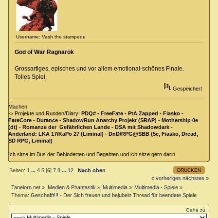
Username: Vash the stampede
God of War Ragnarök
Grossartiges, episches und vor allem emotional-schönes Finale.
Tolles Spiel.
Gespeichert
Machen
-> Projekte und Runden/Diary:
PDQ# - FreeFate - PtA Zapped - Fiasko -
FateCore - Durance - ShadowRun Anarchy Projekt (SRAP) - Mothership 0e
(dt) - Romanze der Gefährlichen Lande - DSA mit Shadowdark -
Anderland: LKA 17/KaPo 27 (Liminal) - DnD/RPG@SBB (5e, Fiasko, Dread,
SD RPG, Liminal)
Ich sitze im Bus der Behinderten und Begabten und ich sitze gern darin.
DRUCKEN
Seiten:
1
...
4
5
[
6
]
7
8
...
12
Nach oben
« vorheriges
nächstes »
Tanelorn.net
»
Medien & Phantastik
»
Multimedia
»
Multimedia - Spiele
»
Thema:
Geschafft!!! - Der Sich freuen und bejubeln Thread für beendete Spiele
Gehe zu: