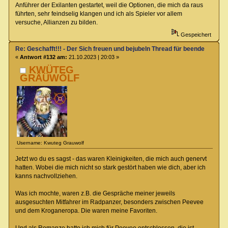
Anführer der Exilanten gestartet, weil die Optionen, die mich da raus
führten, sehr feindselig klangen und ich als Spieler vor allem
versuche, Allianzen zu bilden.
Gespeichert
Re: Geschafft!!! - Der Sich freuen und bejubeln Thread für beendete Spiel
«
Antwort #132 am:
21.10.2023 | 20:03 »
KWÜTEG
GRÄÜWÖLF
Username: Kwuteg Grauwolf
Jetzt wo du es sagst - das waren Kleinigkeiten, die mich auch genervt
hatten. Wobei die mich nicht so stark gestört haben wie dich, aber ich
kanns nachvollziehen.
Was ich mochte, waren z.B. die Gespräche meiner jeweils
ausgesuchten Mitfahrer im Radpanzer, besonders zwischen Peevee
und dem Kroganeropa. Die waren meine Favoriten.