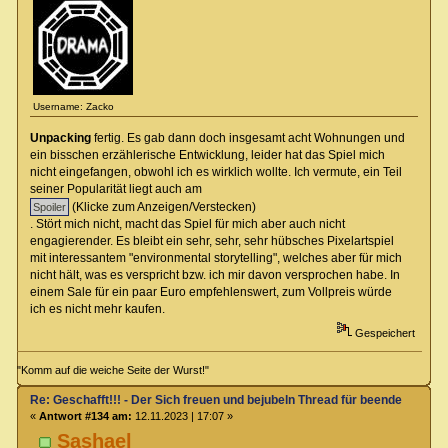
Username: Zacko
Unpacking
fertig. Es gab dann doch insgesamt acht Wohnungen und
ein bisschen erzählerische Entwicklung, leider hat das Spiel mich
nicht eingefangen, obwohl ich es wirklich wollte. Ich vermute, ein Teil
seiner Popularität liegt auch am
(Klicke zum Anzeigen/Verstecken)
. Stört mich nicht, macht das Spiel für mich aber auch nicht
engagierender. Es bleibt ein sehr, sehr, sehr hübsches Pixelartspiel
mit interessantem "environmental storytelling", welches aber für mich
nicht hält, was es verspricht bzw. ich mir davon versprochen habe. In
einem Sale für ein paar Euro empfehlenswert, zum Vollpreis würde
ich es nicht mehr kaufen.
Gespeichert
"Komm auf die weiche Seite der Wurst!"
Re: Geschafft!!! - Der Sich freuen und bejubeln Thread für beendete Spiel
«
Antwort #134 am:
12.11.2023 | 17:07 »
Sashael