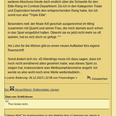
weiterer Abschuss hievte mich endlich über die Schwelle für den
Elite-Rang im Combat-Department. Da ich in den Kategorien Trade
und Exploration bereits den entsprechenden Rang habe, bin ich
somit nun also "Triple Elite".
Besonders nett: der finale Kill geschah ausgerechnet im Wing
zusammen mit Quaint und seiner Frau, die mich damals auch schon
in das Spiel eingeführt hatten. Obwohl sie es jetzt nicht mehr so oft
spielen, hat es sich doch so gefügt. ^^
Als Lohn für die Mühen gibt es einen neuen Aufkleber fürs eigene
Raumschiff:
Sonst ändert sich nix. xD Allerdings muss ich dazu sagen, dass ich
noch nicht annähernd alles gesehen habe, was dieses Spiel zu
zeigen hat, insbesondere was Weltraumphänomene angeht. Ich
werde es also wohl noch eine Weile weiterdaddeln...
«
Letzte Änderung: 26.12.2023 | 22:08 von Feuersänger
»
Gespeichert
Der
-Sprachführer: Rollenspieler-Jargon
Zitat von: ErikErikson
Thor lootet nicht.
"I blame WotC for brainwashing us into thinking that +2 damage per attack is