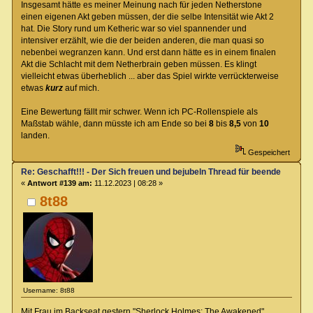
Insgesamt hätte es meiner Meinung nach für jeden Netherstone
einen eigenen Akt geben müssen, der die selbe Intensität wie Akt 2
hat. Die Story rund um Ketheric war so viel spannender und
intensiver erzählt, wie die der beiden anderen, die man quasi so
nebenbei wegranzen kann. Und erst dann hätte es in einem finalen
Akt die Schlacht mit dem Netherbrain geben müssen. Es klingt
vielleicht etwas überheblich ... aber das Spiel wirkte verrückterweise
etwas
kurz
auf mich.
Eine Bewertung fällt mir schwer. Wenn ich PC-Rollenspiele als
Maßstab wähle, dann müsste ich am Ende so bei
8
bis
8,5
von
10
landen.
Gespeichert
Re: Geschafft!!! - Der Sich freuen und bejubeln Thread für beendete Spiel
«
Antwort #139 am:
11.12.2023 | 08:28 »
8t88
Username: 8t88
Mit Frau im Backseat gestern "Sherlock Holmes: The Awakened"