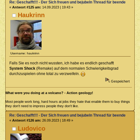
Re: Geschafft!!! - Der Sich freuen und bejubeln Thread für beendete Spiel
«
Antwort #125 am:
14.09.2023 | 19:43 »
Haukrinn
Username: haukrinn
Falls Sie es noch nicht wussten, ich habe es endlich geschafft
System Shock
(Remake) auf dem normalen Schwierigkeitsgrad
durchzuspielen ohne total zu verzweifeln.
Gespeichert
What were you doing at a volcano? - Action geology!
Most people work long, hard hours at jobs they hate that enable them to buy things
they don't need to impress people they don't like.
Re: Geschafft!!! - Der Sich freuen und bejubeln Thread für beendete Spiel
«
Antwort #126 am:
26.09.2023 | 18:49 »
Ludovico