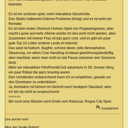
beendet.
Es ist ein schönes spiel, mehr interaktive Geschichte.
Das Studio hattewohl Externe Probleme (Krieg) und es ist wohl ein
Remake.
Es ist mein erstes Sherlock Holmes Spiel von Frogwaregames, aber
macht Laune auf mehr. Alleine würde ich des wohl nicht spielen, aber
Zusammen mit meiner Frau ist das ganz cool, und es gibt ein paar
gute Top 10 Listen anderer Leute im Internet.
Das spiel ist hübsch. Bugfrei, schöne Ideen, tolle Atmosphähre.
Steuerung, vor allem Clue Handling ist etwas gewöhnungsbedürftig
aber machbar, wenn man nicht os viel Pause zwischen den Sessions
lässt.
Mehr ein interaktiver Film/Point&Click adventure in 3D, lineare Story,
ein paar Rätsel die ganz knackig waren.
Den Umständen entsprechend kann ich es empfehlen, gerade um
den Developer zu unterstützen.
Ja, Animation ist hölzern im Gesicht nach heutigem Standard, aber
ich bin da nicht so anspruchsvoll.
======
Bin noch eine Mission vorm Ende vom Robocop: Rogue City Spiel.
Gespeichert
Live and let rock!
Klick den Spoiler Button!!