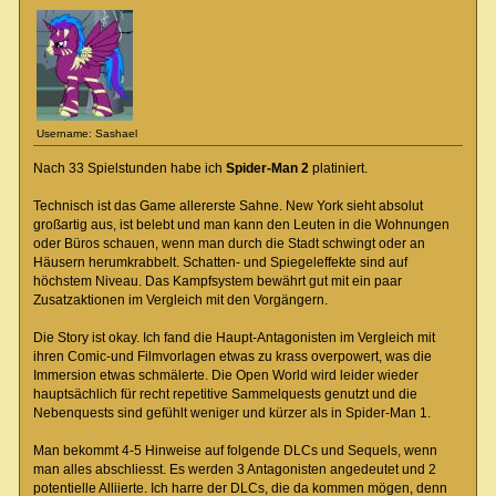
Username: Sashael
Nach 33 Spielstunden habe ich
Spider-Man 2
platiniert.
Technisch ist das Game allererste Sahne. New York sieht absolut
großartig aus, ist belebt und man kann den Leuten in die Wohnungen
oder Büros schauen, wenn man durch die Stadt schwingt oder an
Häusern herumkrabbelt. Schatten- und Spiegeleffekte sind auf
höchstem Niveau. Das Kampfsystem bewährt gut mit ein paar
Zusatzaktionen im Vergleich mit den Vorgängern.
Die Story ist okay. Ich fand die Haupt-Antagonisten im Vergleich mit
ihren Comic-und Filmvorlagen etwas zu krass overpowert, was die
Immersion etwas schmälerte. Die Open World wird leider wieder
hauptsächlich für recht repetitive Sammelquests genutzt und die
Nebenquests sind gefühlt weniger und kürzer als in Spider-Man 1.
Man bekommt 4-5 Hinweise auf folgende DLCs und Sequels, wenn
man alles abschliesst. Es werden 3 Antagonisten angedeutet und 2
potentielle Alliierte. Ich harre der DLCs, die da kommen mögen, denn