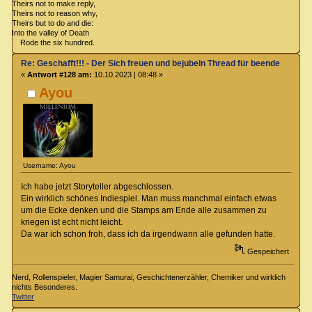
Theirs not to make reply,
Theirs not to reason why,
Theirs but to do and die:
Into the valley of Death
Rode the six hundred.
Re: Geschafft!!! - Der Sich freuen und bejubeln Thread für beendete Spiel
«
Antwort #128 am:
10.10.2023 | 08:48 »
Ayou
Username: Ayou
Ich habe jetzt Storyteller abgeschlossen.
Ein wirklich schönes Indiespiel. Man muss manchmal einfach etwas
um die Ecke denken und die Stamps am Ende alle zusammen zu
kriegen ist echt nicht leicht.
Da war ich schon froh, dass ich da irgendwann alle gefunden hatte.
Gespeichert
Nerd, Rollenspieler, Magier Samurai, Geschichtenerzähler, Chemiker und wirklich
nichts Besonderes.
Twitter