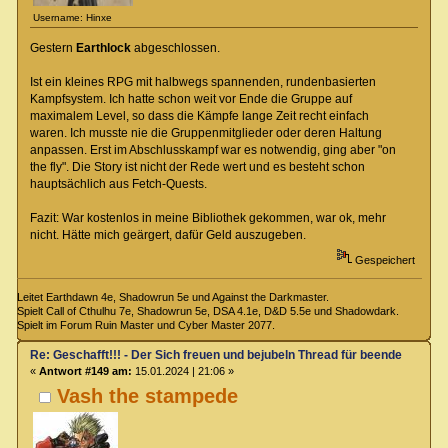
Username: Hinxe
Gestern
Earthlock
abgeschlossen.
Ist ein kleines RPG mit halbwegs spannenden, rundenbasierten
Kampfsystem. Ich hatte schon weit vor Ende die Gruppe auf
maximalem Level, so dass die Kämpfe lange Zeit recht einfach
waren. Ich musste nie die Gruppenmitglieder oder deren Haltung
anpassen. Erst im Abschlusskampf war es notwendig, ging aber "on
the fly". Die Story ist nicht der Rede wert und es besteht schon
hauptsächlich aus Fetch-Quests.
Fazit: War kostenlos in meine Bibliothek gekommen, war ok, mehr
nicht. Hätte mich geärgert, dafür Geld auszugeben.
Gespeichert
Leitet Earthdawn 4e, Shadowrun 5e und Against the Darkmaster.
Spielt Call of Cthulhu 7e, Shadowrun 5e, DSA 4.1e, D&D 5.5e und Shadowdark.
Spielt im Forum Ruin Master und Cyber Master 2077.
Re: Geschafft!!! - Der Sich freuen und bejubeln Thread für beendete Spiel
«
Antwort #149 am:
15.01.2024 | 21:06 »
Vash the stampede