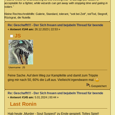
acceptable for a fighter, while wizards can get away with stopping time and gating in
solars."
Kleine Rechtschreibhilfe: Galerie, Standard, tolerant, "seit bei Zeit", tot/Tod, Stegreif,
Rückgrat, die Nutella
Re: Geschafft!!! - Der Sich freuen und bejubeln Thread für beendete Spiel
«
Antwort #144 am:
26.12.2023 | 22:53 »
JS
Username: JS
Feine Sache. Auf dem Weg zur Kampfelite und damit zum Tripple
ging mir nach 50, 60% die Luft aus. Vielleicht irgendwann mal.
Gespeichert
Re: Geschafft!!! - Der Sich freuen und bejubeln Thread für beendete Spiel
«
Antwort #145 am:
5.01.2024 | 00:44 »
Last Ronin
Hab heute „Murder - Soul Suspect“ zu Ende gespielt. Tolles Spiel!