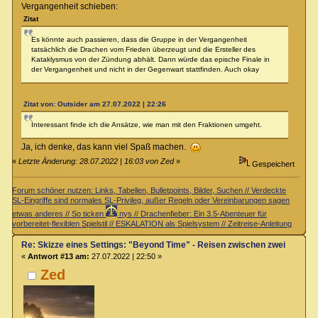
Vergangenheit schieben:
Zitat
Es könnte auch passieren, dass die Gruppe in der Vergangenheit
tatsächlich die Drachen vom Frieden überzeugt und die Ersteller des
Kataklysmus von der Zündung abhält. Dann würde das epische Finale in
der Vergangenheit und nicht in der Gegenwart stattfinden. Auch okay
Zitat von: Outsider am 27.07.2022 | 22:26
Interessant finde ich die Ansätze, wie man mit den Fraktionen umgeht.
Ja, ich denke, das kann viel Spaß machen.
«
Letzte Änderung: 28.07.2022 | 16:03 von Zed
»
Gespeichert
Forum schöner nutzen: Links, Tabellen, Bulletpoints, Bilder, Suchen // Verdeckte
SL-Eingriffe sind normales SL-Privileg, außer Regeln oder Vereinbarungen sagen
etwas anderes // So ticken
nys // Drachenfieber: Ein 3.5-Abenteuer für
vorbereitet-flexiblen Spielstil // ESKALATION als Spielsystem // Zeitreise-Anleitung
Re: Skizze eines Settings: "Beyond Time" - Reisen zwischen zwei Zeiteb
«
Antwort #13 am:
27.07.2022 | 22:50 »
Zed