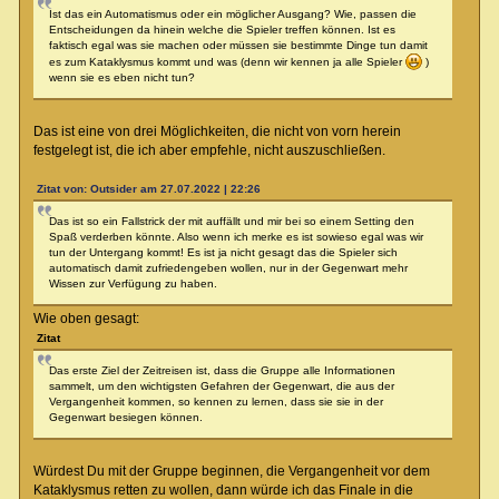
Ist das ein Automatismus oder ein möglicher Ausgang? Wie, passen die
Entscheidungen da hinein welche die Spieler treffen können. Ist es
faktisch egal was sie machen oder müssen sie bestimmte Dinge tun damit
es zum Kataklysmus kommt und was (denn wir kennen ja alle Spieler
)
wenn sie es eben nicht tun?
Das ist eine von drei Möglichkeiten, die nicht von vorn herein
festgelegt ist, die ich aber empfehle, nicht auszuschließen.
Zitat von: Outsider am 27.07.2022 | 22:26
Das ist so ein Fallstrick der mit auffällt und mir bei so einem Setting den
Spaß verderben könnte. Also wenn ich merke es ist sowieso egal was wir
tun der Untergang kommt! Es ist ja nicht gesagt das die Spieler sich
automatisch damit zufriedengeben wollen, nur in der Gegenwart mehr
Wissen zur Verfügung zu haben.
Wie oben gesagt:
Zitat
Das erste Ziel der Zeitreisen ist, dass die Gruppe alle Informationen
sammelt, um den wichtigsten Gefahren der Gegenwart, die aus der
Vergangenheit kommen, so kennen zu lernen, dass sie sie in der
Gegenwart besiegen können.
Würdest Du mit der Gruppe beginnen, die Vergangenheit vor dem
Kataklysmus retten zu wollen, dann würde ich das Finale in die