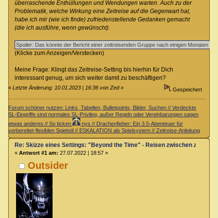
überraschende Enthüllungen und Wendungen warten. Auch zu der
Problematik, welche Wirkung eine Zeitreise auf die Gegenwart hat,
habe ich mir (wie ich finde) zufriedenstellende Gedanken gemacht
(die ich ausführe, wenn gewünscht).
(Klicke zum Anzeigen/Verstecken)
Meine Frage: Klingt das Zeitreise-Setting bis hierhin für Dich
interessant genug, um sich weiter damit zu beschäftigen?
«
Letzte Änderung: 10.01.2023 | 16:36 von Zed
»
Gespeichert
Forum schöner nutzen: Links, Tabellen, Bulletpoints, Bilder, Suchen // Verdeckte
SL-Eingriffe sind normales SL-Privileg, außer Regeln oder Vereinbarungen sagen
etwas anderes // So ticken
nys // Drachenfieber: Ein 3.5-Abenteuer für
vorbereitet-flexiblen Spielstil // ESKALATION als Spielsystem // Zeitreise-Anleitung
Re: Skizze eines Settings: "Beyond the Time" - Reisen zwischen zwei Zei
«
Antwort #1 am:
27.07.2022 | 18:57 »
Outsider