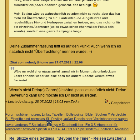
Okay, zum Thema Zeitparadoxien hat sich also jemand schon mal
zumindest ein
paar
Gedanken gemacht, das beruhigt.
Mein Setting wäre es wahrscheinlich trotzdem nicht so recht, aber das hat
mehr mit Überfrachtung zu tun: Fäntelalter
und
Jungsteinzeit
und
regelmäßiges Hin- und Herhopsen zwischen beiden, und das nicht nur für
ein einzelnes Abenteuer (wo so etwas schon eher mal der Fokus sein
könnte), sondern eine ganze Kampagne lang?
Deine Zusammenfassung trifft es auf den Punkt! Auch wenn ich es
natürlich nicht "Überfrachtung" nennen würde. :-)
Zitat von: nobody@home am 27.07.2022 | 22:06
Wäre mir wohl eher etwas zuviel, zumal mir im Moment als unbelecktem
Leser ohnehin weder die eine noch die andere Epoche wirklich etwas
bedeutet
...
Wenn's nicht Dein(e) Genre(s) ist/sind, passt es natürlich nicht: Deine
Bewertung kann und möchte ich Dir nicht ausreden.
«
Letzte Änderung: 28.07.2022 | 16:03 von Zed
»
Gespeichert
Forum schöner nutzen: Links, Tabellen, Bulletpoints, Bilder, Suchen // Verdeckte
SL-Eingriffe sind normales SL-Privileg, außer Regeln oder Vereinbarungen sagen
etwas anderes // So ticken
nys // Drachenfieber: Ein 3.5-Abenteuer für
vorbereitet-flexiblen Spielstil // ESKALATION als Spielsystem // Zeitreise-Anleitung
Re: Skizze eines Settings: "Beyond the Time" - Reisen zwischen zwei Zei