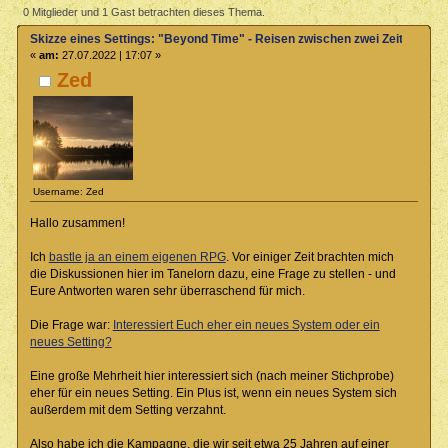
Time" - Reisen zwischen zwei Zeitebenen (Gelesen 4059 mal)
0 Mitglieder und 1 Gast betrachten dieses Thema.
Skizze eines Settings: "Beyond Time" - Reisen zwischen zwei Zeitebenen
«
am:
27.07.2022 | 17:07 »
Zed
Username: Zed
Hallo zusammen!
Ich
bastle ja an einem eigenen RPG
. Vor einiger Zeit brachten mich
die Diskussionen hier im Tanelorn dazu, eine Frage zu stellen - und
Eure Antworten waren sehr überraschend für mich.
Die Frage war:
Interessiert Euch eher ein neues System oder ein
neues Setting?
Eine große Mehrheit hier interessiert sich (nach meiner Stichprobe)
eher für ein neues Setting. Ein Plus ist, wenn ein neues System sich
außerdem mit dem Setting verzahnt.
Also habe ich die Kampagne, die wir seit etwa 25 Jahren auf einer