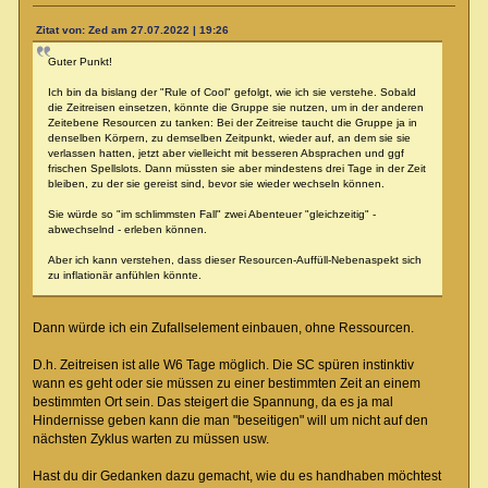
Zitat von: Zed am 27.07.2022 | 19:26
Guter Punkt!
Ich bin da bislang der "Rule of Cool" gefolgt, wie ich sie verstehe. Sobald
die Zeitreisen einsetzen, könnte die Gruppe sie nutzen, um in der anderen
Zeitebene Resourcen zu tanken: Bei der Zeitreise taucht die Gruppe ja in
denselben Körpern, zu demselben Zeitpunkt, wieder auf, an dem sie sie
verlassen hatten, jetzt aber vielleicht mit besseren Absprachen und ggf
frischen Spellslots. Dann müssten sie aber mindestens drei Tage in der Zeit
bleiben, zu der sie gereist sind, bevor sie wieder wechseln können.
Sie würde so "im schlimmsten Fall" zwei Abenteuer "gleichzeitig" -
abwechselnd - erleben können.
Aber ich kann verstehen, dass dieser Resourcen-Auffüll-Nebenaspekt sich
zu inflationär anfühlen könnte.
Dann würde ich ein Zufallselement einbauen, ohne Ressourcen.
D.h. Zeitreisen ist alle W6 Tage möglich. Die SC spüren instinktiv
wann es geht oder sie müssen zu einer bestimmten Zeit an einem
bestimmten Ort sein. Das steigert die Spannung, da es ja mal
Hindernisse geben kann die man "beseitigen" will um nicht auf den
nächsten Zyklus warten zu müssen usw.
Hast du dir Gedanken dazu gemacht, wie du es handhaben möchtest