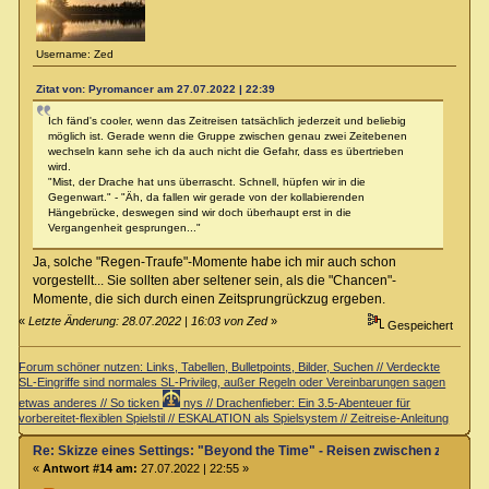
Username: Zed
Zitat von: Pyromancer am 27.07.2022 | 22:39
Ich fänd's cooler, wenn das Zeitreisen tatsächlich jederzeit und beliebig
möglich ist. Gerade wenn die Gruppe zwischen genau zwei Zeitebenen
wechseln kann sehe ich da auch nicht die Gefahr, dass es übertrieben
wird.
"Mist, der Drache hat uns überrascht. Schnell, hüpfen wir in die
Gegenwart." - "Äh, da fallen wir gerade von der kollabierenden
Hängebrücke, deswegen sind wir doch überhaupt erst in die
Vergangenheit gesprungen..."
Ja, solche "Regen-Traufe"-Momente habe ich mir auch schon
vorgestellt... Sie sollten aber seltener sein, als die "Chancen"-
Momente, die sich durch einen Zeitsprungrückzug ergeben.
«
Letzte Änderung: 28.07.2022 | 16:03 von Zed
»
Gespeichert
Forum schöner nutzen: Links, Tabellen, Bulletpoints, Bilder, Suchen // Verdeckte
SL-Eingriffe sind normales SL-Privileg, außer Regeln oder Vereinbarungen sagen
etwas anderes // So ticken
nys // Drachenfieber: Ein 3.5-Abenteuer für
vorbereitet-flexiblen Spielstil // ESKALATION als Spielsystem // Zeitreise-Anleitung
Re: Skizze eines Settings: "Beyond the Time" - Reisen zwischen zwei Zei
«
Antwort #14 am:
27.07.2022 | 22:55 »