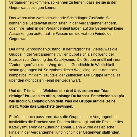
Vergangenheit kommen, so kennen zu lernen, dass sie sie in der
Gegenwart besiegen können.
Das wären also zwei schwebende Schrödinger-Zustände: Sie
können die Gegenwart durch Taten in der Vergangenheit ändern,
oder ihre Taten in der Vergangenheit haben auf die Gegenwart keine
Auswirkungen außer auf ihr Wissen um die wahren Feinde der
Gegenwart.
Der dritte Schrödinger-Zustand ist der tragischste: Vieles, was die
Gruppe in der Vergangenheit tut, entpuppt sich als notwendiger
Baustein zur Zündung des Kataklysmus. Die Gruppe erfüllt mit ihren
"Änderungen" also den Weg, den die Geschichte in Wirklichkeit
schon gegangen ist. So zynisch dieser Weg klingt, er ist dennoch
kompatibel mit dem Hauptziel der Zeitreisen: Die Gruppe lernt alles
über den wichtigsten Feind der Gegenwart.
Und der Trick lautet:
Welches der drei Universum nun "das
richtige" ist - lass es offen, solange Du kannst. Entscheide so spät
wie möglich, abhängig von dem, was die Gruppe auf die Beine
stellt. Möge das Epischste gewinnen.
Es könnte auch passieren, dass die Gruppe in der Vergangenheit
tatsächlich die Drachen vom Frieden überzeugt und die Ersteller des
Kataklysmus von der Zündung abhält. Dann würde das epische
Finale in der Vergangenheit und nicht in der Gegenwart stattfinden.