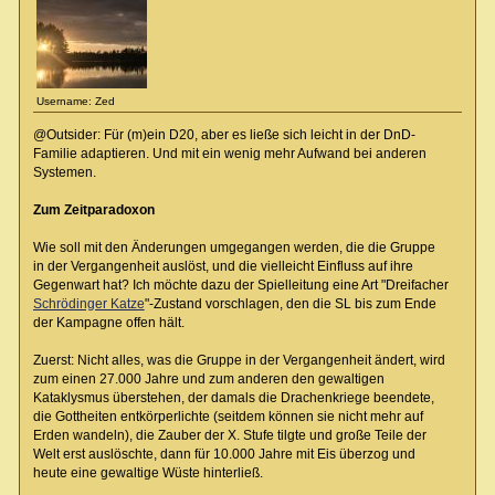
Username: Zed
@Outsider: Für (m)ein D20, aber es ließe sich leicht in der DnD-
Familie adaptieren. Und mit ein wenig mehr Aufwand bei anderen
Systemen.
Zum Zeitparadoxon
Wie soll mit den Änderungen umgegangen werden, die die Gruppe
in der Vergangenheit auslöst, und die vielleicht Einfluss auf ihre
Gegenwart hat? Ich möchte dazu der Spielleitung eine Art "Dreifacher
Schrödinger Katze
"-Zustand vorschlagen, den die SL bis zum Ende
der Kampagne offen hält.
Zuerst: Nicht alles, was die Gruppe in der Vergangenheit ändert, wird
zum einen 27.000 Jahre und zum anderen den gewaltigen
Kataklysmus überstehen, der damals die Drachenkriege beendete,
die Gottheiten entkörperlichte (seitdem können sie nicht mehr auf
Erden wandeln), die Zauber der X. Stufe tilgte und große Teile der
Welt erst auslöschte, dann für 10.000 Jahre mit Eis überzog und
heute eine gewaltige Wüste hinterließ.