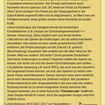
Charaktere) erlernen können. Der Einsatz zieht jedoch auch
Nachteile mit sich (genaue Zeit, Ort, bleibt ein Portal zur Rückkehr
offen? Ist es sichtbar? Ein Portal aus der Vergangenheit in die
Zukunft bleibt ungewollt offen und es folgt jemand.). Je öfters man die
Fähigkeit einsetzt, desto größer werden diese Nachteile (es kostet
Kraft).
• Eine Kombination der Fähigkeit könnte bei bestimmten
Konstellationen (z.B. Gruppe als Schicksalsgemeinschaft <=>
Glaube, Gesinnung, Ziele) möglich sein und bringt Vorteile.
• Wie können die Spieler die Änderungen, die sie selbst induzieren,
abschätzen. Hier würde ich eine zweite (prophetische) NWP
einführen, die Prophezeiungen auf die Zukunft z.B. grafisch
(Beschreibung) visualisiert. Wie verfärbt sich die Welt. Wird ein Teil
Dunkel. Wird ein anderer Teil heller? Droht gesamte Dunkelheit?
Sind keine Änderungen zu sehen? Natürlich sollten die Spieler nie
wissen, wie sicher sie sich bei diesen Einschätzungen sein sollten.
• Zusätzliche Spannung z.B. durch NPCs, die auch aus der Zukunft in
die Gegenwart reisen können, um evtl. den Spielern zu helfen oder
deren Plane zunichtemachen. Dieses Szenario wäre dann vielleicht
durch eine Verschmelzung von Zeitlinien möglich. Bei parallelem
Änderungsversuch (der Vergangenheit) in die eine oder die andere
Richtung könnte es zu einem imaginären Kampf zwischen den
Gruppen kommen, der in einer Arena des "
Chronoscape
" stattfindet.
Jede Gruppe behält ihr Leben, doch die siegenden Gruppe setzt ihre
Zeitlinie durch.
«
Letzte Änderung: 28.07.2022 | 18:17 von FaustianRites
»
Gespeichert