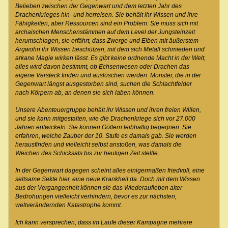
Belieben zwischen der Gegenwart und dem letzten Jahr des
Drachenkrieges hin- und herreisen. Sie behält ihr Wissen und ihre
Fähigkeiten, aber Ressourcen sind ein Problem: Sie muss sich mit
archaischen Menschenstämmen auf dem Level der Jungsteinzeit
herumschlagen, sie erfährt, dass Zwerge und Elben mit äußerstem
Argwohn ihr Wissen beschützen, mit dem sich Metall schmieden und
arkane Magie wirken lässt. Es gibt keine ordnende Macht in der Welt,
alles wird davon bestimmt, ob Echsenwesen oder Drachen das
eigene Versteck finden und auslöschen werden. Monster, die in der
Gegenwart längst ausgestorben sind, suchen die Schlachtfelder
nach Körpern ab, an denen sie sich laben können.
Unsere Abenteuergruppe behält ihr Wissen und ihren freien Willen,
und sie kann mitgestalten, wie die Drachenkriege sich vor 27.000
Jahren entwickeln. Sie können Göttern leibhaftig begegnen. Sie
erfahren, welche Zauber der 10. Stufe es damals gab. Sie werden
herausfinden und vielleicht selbst anstoßen, was damals die
Weichen des Schicksals bis zur heutigen Zeit stellte.
In der Gegenwart dagegen scheint alles einigermaßen friedvoll, eine
seltsame Sekte hier, eine neue Krankheit da. Doch mit dem Wissen
aus der Vergangenheit können sie das Wiederaufleben alter
Bedrohungen vielleicht verhindern, bevor es zur nächsten,
weltverändernden Katastrophe kommt.
Ich kann versprechen, dass im Laufe dieser Kampagne mehrere