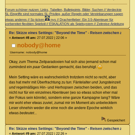
Forum schöner nutzen: Links, Tabellen, Bulletpoints, Bilder, Suchen // Verdeckte
SL-Eingriffe sind normales SL-Privileg, außer Regeln oder Vereinbarungen sagen
etwas anderes // So ticken
nys // Drachenfieber: Ein 3.5-Abenteuer für
vorbereitet-flexiblen Spielstil // ESKALATION als Spielsystem // Zeitreise-Anleitung
Re: Skizze eines Settings: "Beyond the Time" - Reisen zwischen zwei Zei
«
Antwort #8 am:
27.07.2022 | 22:06 »
nobody@home
Username: nobody@home
Okay, zum Thema Zeitparadoxien hat sich also jemand schon mal
zumindest ein
paar
Gedanken gemacht, das beruhigt.
Mein Setting wäre es wahrscheinlich trotzdem nicht so recht, aber
das hat mehr mit Überfrachtung zu tun: Fäntelalter
und
Jungsteinzeit
und
regelmäßiges Hin- und Herhopsen zwischen beiden, und das
nicht nur für ein einzelnes Abenteuer (wo so etwas schon eher mal
der Fokus sein könnte), sondern eine ganze Kampagne lang? Wäre
mir wohl eher etwas zuviel, zumal mir im Moment als unbelecktem
Leser ohnehin weder die eine noch die andere Epoche wirklich
etwas
bedeutet
...
Gespeichert
Re: Skizze eines Settings: "Beyond the Time" - Reisen zwischen zwei Zei
«
Antwort #9 am:
27.07.2022 | 22:26 »