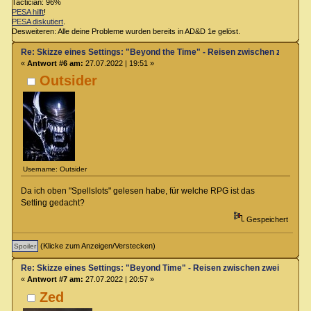
Tactician: 96%
PESA hilft
!
PESA diskutiert
.
Desweiteren: Alle deine Probleme wurden bereits in AD&D 1e gelöst.
Re: Skizze eines Settings: "Beyond the Time" - Reisen zwischen zwei Zei
«
Antwort #6 am:
27.07.2022 | 19:51 »
Outsider
Username: Outsider
Da ich oben "Spellslots" gelesen habe, für welche RPG ist das
Setting gedacht?
Gespeichert
(Klicke zum Anzeigen/Verstecken)
Re: Skizze eines Settings: "Beyond Time" - Reisen zwischen zwei Zeiteb
«
Antwort #7 am:
27.07.2022 | 20:57 »
Zed