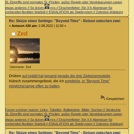
SL-Eingriffe sind normales SL-Privileg, außer Regeln oder Vereinbarungen sagen
etwas anderes // So ticken
nys // Drachenfieber: Ein 3.5-Abenteuer für
vorbereitet-flexiblen Spielstil // ESKALATION als Spielsystem // Zeitreise-Anleitung
Re: Skizze eines Settings: "Beyond Time" - Reisen zwischen zwei Zeiteb
«
Antwort #20 am:
2.08.2022 | 11:50 »
Zed
Username: Zed
Drüben
auf reddit hat jemand gerade die drei Zeitreisemodelle
hübsch zusammengefasst, die ich
empfehle, in "Beyond Time"
möglichst lange offen zu halten
.
Gespeichert
Forum schöner nutzen: Links, Tabellen, Bulletpoints, Bilder, Suchen // Verdeckte
SL-Eingriffe sind normales SL-Privileg, außer Regeln oder Vereinbarungen sagen
etwas anderes // So ticken
nys // Drachenfieber: Ein 3.5-Abenteuer für
vorbereitet-flexiblen Spielstil // ESKALATION als Spielsystem // Zeitreise-Anleitung
Re: Skizze eines Settings: "Beyond Time" - Reisen zwischen zwei Zeiteb