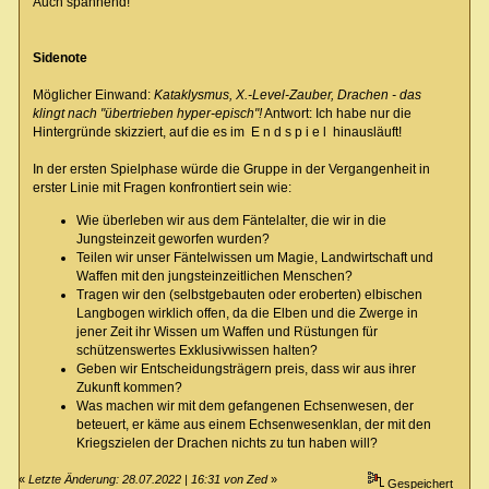
Auch spannend!
Sidenote
Möglicher Einwand:
Kataklysmus, X.-Level-Zauber, Drachen - das
klingt nach "übertrieben hyper-episch"!
Antwort: Ich habe nur die
Hintergründe skizziert, auf die es im E n d s p i e l hinausläuft!
In der ersten Spielphase würde die Gruppe in der Vergangenheit in
erster Linie mit Fragen konfrontiert sein wie:
Wie überleben wir aus dem Fäntelalter, die wir in die
Jungsteinzeit geworfen wurden?
Teilen wir unser Fäntelwissen um Magie, Landwirtschaft und
Waffen mit den jungsteinzeitlichen Menschen?
Tragen wir den (selbstgebauten oder eroberten) elbischen
Langbogen wirklich offen, da die Elben und die Zwerge in
jener Zeit ihr Wissen um Waffen und Rüstungen für
schützenswertes Exklusivwissen halten?
Geben wir Entscheidungsträgern preis, dass wir aus ihrer
Zukunft kommen?
Was machen wir mit dem gefangenen Echsenwesen, der
beteuert, er käme aus einem Echsenwesenklan, der mit den
Kriegszielen der Drachen nichts zu tun haben will?
«
Letzte Änderung: 28.07.2022 | 16:31 von Zed
»
Gespeichert