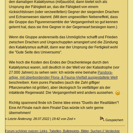
den damaligen Kataklysmus (mit)auslöst, dann bietet sich als
Ursprung der Fähigkeit an, das die Fähigkeit von einem
rücksichtslosen (oder verzweifelten) Gegner der siegenden Drachen
und Echsenwesen stammt. (Mit dem ungewollten Nebeneffekt, dass
die Gruppe das Figurenensemble der Vergangenheit so gut kennen
gelernt hat, dass sie ihre Gegner in der Gegenwart besiegen kann.)
Wenn die Gruppe andererseits das Unmögliche schafft und Frieden
zwischen Drachen und Ungeschuppten arrangiert und die Zündung
des Kataklysmus aufhält, dann war der Ursprung der Fertigkeit wohl
die "Gute Seite des Universums".
Wie hoch die Kosten des Endes der Drachenkriege durch den
Kataklysmus waren, soll deutlich in der Welt vor der Katastrophe (vor
27.000 Jahren) zu sehen sein: Ich würde eine beinahe
Pandora-
artige, mit überbordender Flora- & Fauna-Vielfalt ausgestattete Welt
beschreiben. Kein pures Paradies (auch die Zahl giftiger
Pflanzenarten ist größer), aber ökologisch 5x vielfältiger als der
intakteste Regenwald: Die Vergangenheit wird anders aussehen.
Richtig spannend finde ich Deine Idee eines "Duells der Realitäten"!
Eine Art Finale nach dem Finale! Das würde ich sehr gerne
übernehmen!
«
Letzte Änderung: 28.07.2022 | 19:42 von Zed
»
Gespeichert
Forum schöner nutzen: Links, Tabellen, Bulletpoints, Bilder, Suchen // Verdeckte