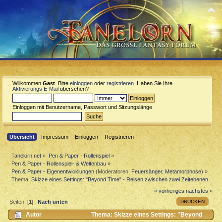
Willkommen
Gast
. Bitte
einloggen
oder
registrieren
. Haben Sie Ihre
Aktivierungs E-Mail
übersehen?
Einloggen mit Benutzername, Passwort und Sitzungslänge
Übersicht
Impressum
Einloggen
Registrieren
Tanelorn.net
»
Pen & Paper - Rollenspiel
»
Pen & Paper - Rollenspiel- & Weltenbau
»
Pen & Paper - Eigenentwicklungen
(Moderatoren:
Feuersänger
,
Metamorphose
) »
Thema:
Skizze eines Settings: "Beyond Time" - Reisen zwischen zwei Zeitebenen
« vorheriges
nächstes »
DRUCKEN
Seiten: [
1
]
Nach unten
Autor
Thema: Skizze eines Settings: "Beyond