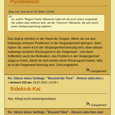
Pyromancer
Zitat von: Zed am 27.07.2022 | 22:50
Ja, solche "Regen-Traufe"-Momente habe ich mir auch schon vorgestellt...
Sie sollten aber seltener sein, als die "Chancen"-Momente, die sich durch
einen Zeitsprungrückzug ergeben.
Das liegt ja ziemlich in der Hand der Gruppe. Wenn sie nur aus
halbwegs sicheren Positionen in die Vergangenheit springen, dann
haben sie, wenn es in der Vergangenheit brenzlig wird, eben diesen
halbwegs sicheren Rückzugsort in der Gegenwart - und dann
hoffentlich auch die Motivation, das Problem in der Vergangenheit
zügig zu lösen, damit sie dort wieder einen Rückzugsort haben, falls
es in der Gegenwart brenzlig wird. Und umgekehrt.
Gespeichert
Re: Skizze eines Settings: "Beyond the Time" - Reisen zwischen zwei Zei
«
Antwort #15 am:
28.07.2022 | 10:34 »
Sidekick-Kai
Abo. Klingt recht vielversprechend.
Gespeichert
Re: Skizze eines Settings: "Beyond Time" - Reisen zwischen zwei Zeiteb