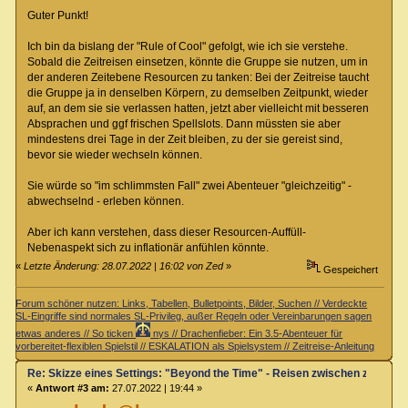
Guter Punkt!
Ich bin da bislang der "Rule of Cool" gefolgt, wie ich sie verstehe.
Sobald die Zeitreisen einsetzen, könnte die Gruppe sie nutzen, um in
der anderen Zeitebene Resourcen zu tanken: Bei der Zeitreise taucht
die Gruppe ja in denselben Körpern, zu demselben Zeitpunkt, wieder
auf, an dem sie sie verlassen hatten, jetzt aber vielleicht mit besseren
Absprachen und ggf frischen Spellslots. Dann müssten sie aber
mindestens drei Tage in der Zeit bleiben, zu der sie gereist sind,
bevor sie wieder wechseln können.
Sie würde so "im schlimmsten Fall" zwei Abenteuer "gleichzeitig" -
abwechselnd - erleben können.
Aber ich kann verstehen, dass dieser Resourcen-Auffüll-
Nebenaspekt sich zu inflationär anfühlen könnte.
«
Letzte Änderung: 28.07.2022 | 16:02 von Zed
»
Gespeichert
Forum schöner nutzen: Links, Tabellen, Bulletpoints, Bilder, Suchen // Verdeckte
SL-Eingriffe sind normales SL-Privileg, außer Regeln oder Vereinbarungen sagen
etwas anderes // So ticken
nys // Drachenfieber: Ein 3.5-Abenteuer für
vorbereitet-flexiblen Spielstil // ESKALATION als Spielsystem // Zeitreise-Anleitung
Re: Skizze eines Settings: "Beyond the Time" - Reisen zwischen zwei Zei
«
Antwort #3 am:
27.07.2022 | 19:44 »