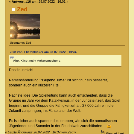
«
Antwort #16 am:
28.07.2022 | 16:01 »
Zed
Username: Zed
Zitat von: Flietenkicker am 28.07.2022 | 10:34
Abo. Klingt recht vielversprechend.
Das freut mich!
Namensänderung:
"Beyond Time"
ist nicht nur ein besserer,
sondern auch ein kürzerer Titel.
Nächste Idee: Die Spielleitung kann auch entscheiden, dass die
Gruppe im Jahr vor dem Kataklysmus, in der Jungsteinzeit, das Spiel
beginnt, und die Gruppe die Fähigkeit erhält, 27.000 Jahre in die
Zukunft zu springen, ins Fäntelalter der Welt.
Es ist sicher auch spannend zu erleben, wie sich die nomadischen
Jägerinnen und Sammler in der Feudalwelt zurechtfinden...
«
Letzte Änderung: 28.07.2022 | 16:37 von Zed
»
Gespeichert