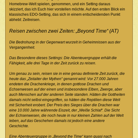
Homebrew-Welt spielen, genommen, und ein Setting daraus
skizziert, das ich Euch hier vorstellen möchte. Auf den ersten Blick ein
klassisches EDO-Setting, das sich in einem entscheidenden Punkt
abhebt: Zeitreisen.
Reisen zwischen zwei Zeiten: „Beyond Time“ (AT)
Die Bedrohung in der Gegenwart wurzelt in Geheimnissen aus der
Vergangenheit.
Das Besondere dieses Settings: Die Abenteuergruppe erhält die
Fähigkeit, alle drei Tage in der Zeit zurück zu reisen.
Um genau zu sein, reisen sie in eine genau definierte Zeit zurück, die
heute das „Zeitalter der Mythen“ genannt wird: Vor 27.000 Jahren
endeten die Drachenkriege, in denen gottlose Drachen und
Echsenwesen auf der einen und insbesondere Elben, Zwerge, aber
auch Menschen auf der anderen Seite standen. Hätten die Gottheiten
damals nicht selbst eingegriffen, so hätten die Reptilien diese Welt
mit Sicherheit erobert. Der Preis des Sieges über die Drachen war
eine 10.000 Jahre währende Eiszeit, der „Weiße Schlaf“. Die Sicht
der Echsenwesen, die noch heute in nur kleinen Zahlen auf der Welt
leben, auf das Geschehen damals ist jedoch eine andere
Geschichte.
Eine Abenteuergruppe in „Beyond the Time“ kann quasi nach