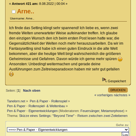
«
Antwort #21 am:
8.08.2022 | 00:04 »
Arne..
Username: Arne..
Ich finde das Setting klingt sehr spannend! Ich liebe es, wenn zwei
fremde Welten unerwarteter Weise aufeinander treffen. Ich glaube
den einzigen Wunsch den ich beim ersten Post lesen hatte war, die
Gegensätzlichkeit der Welten noch mehr herauszuarbeiten. Da wir im
Fantasysetting sind habe ich einen guten Eindruck in die alte Welt
bekommen, aber die heutige Welt birgt wahrscheinlich die größeren
Geheimnisse und Gefahren. Davon würde ich gerne mehr spüren
Ansonsten: Unbedingt weitermachen und gerade deine
Ausführungen zum Zeitreiseparadoxon haben mir sehr gut gefallen
Gespeichert
DRUCKEN
Seiten: [
1
]
Nach oben
« vorheriges
nächstes »
Tanelorn.net
»
Pen & Paper - Rollenspiel
»
Pen & Paper - Rollenspiel- & Weltenbau
»
Pen & Paper - Eigenentwicklungen
(Moderatoren:
Feuersänger
,
Metamorphose
) »
Thema:
Skizze eines Settings: "Beyond Time" - Reisen zwischen zwei Zeitebenen
Gehe zu: