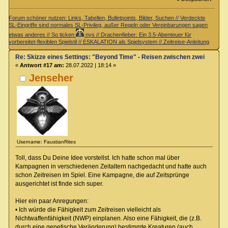
Forum schöner nutzen: Links, Tabellen, Bulletpoints, Bilder, Suchen // Verdeckte
SL-Eingriffe sind normales SL-Privileg, außer Regeln oder Vereinbarungen sagen
etwas anderes // So ticken
nys // Drachenfieber: Ein 3.5-Abenteuer für
vorbereitet-flexiblen Spielstil // ESKALATION als Spielsystem // Zeitreise-Anleitung
Re: Skizze eines Settings: "Beyond Time" - Reisen zwischen zwei Zeiteb
«
Antwort #17 am:
28.07.2022 | 18:14 »
Jenseher
Username: FaustianRites
Toll, dass Du Deine Idee vorstellst. Ich hatte schon mal über
Kampagnen in verschiedenen Zeitaltern nachgedacht und hatte auch
schon Zeitreisen im Spiel. Eine Kampagne, die auf Zeitsprünge
ausgerichtet ist finde sich super.
Hier ein paar Anregungen:
• Ich würde die Fähigkeit zum Zeitreisen vielleicht als
Nichtwaffenfähigkeit (NWP) einplanen. Also eine Fähigkeit, die (z.B.
durch eine genetische Veränderung) bestimmte Kreaturen (auch