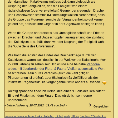
den damaligen Kataklysmus (mit)auslöst, dann bietet sich als
Ursprung der Fähigkeit an, das die Fähigkeit von einem
rücksichtslosen (oder verzweifelten) Gegner der siegenden Drachen
und Echsenwesen stammt. (Mit dem ungewollten Nebeneffekt, dass
die Gruppe das Figurenensemble der Vergangenheit so gut kennen
gelernt hat, dass sie ihre Gegner in der Gegenwart besiegen kann.)
Wenn die Gruppe andererseits das Unmögliche schafft und Frieden
zwischen Drachen und Ungeschuppten arrangiert und die Zündung
des Kataklysmus aufhält, dann war der Ursprung der Fertigkeit wohl
die "Gute Seite des Universums".
Wie hoch die Kosten des Endes der Drachenkriege durch den
Kataklysmus waren, soll deutlich in der Welt vor der Katastrophe (vor
27.000 Jahren) zu sehen sein: Ich würde eine beinahe
Pandora-
artige, mit überbordender Flora- & Fauna-Vielfalt ausgestattete Welt
beschreiben. Kein pures Paradies (auch die Zahl giftiger
Pflanzenarten ist größer), aber ökologisch 5x vielfältiger als der
intakteste Regenwald: Die Vergangenheit wird anders aussehen.
Richtig spannend finde ich Deine Idee eines "Duells der Realitäten"!
Eine Art Finale nach dem Finale! Das würde ich sehr gerne
übernehmen!
«
Letzte Änderung: 28.07.2022 | 19:42 von Zed
»
Gespeichert
Forum schöner nutzen: Links, Tabellen, Bulletpoints, Bilder, Suchen // Verdeckte