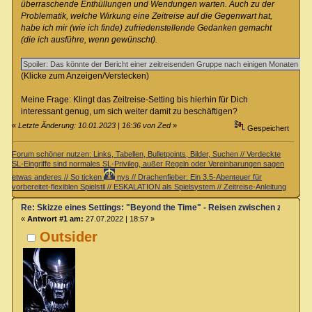
überraschende Enthüllungen und Wendungen warten. Auch zu der
Problematik, welche Wirkung eine Zeitreise auf die Gegenwart hat,
habe ich mir (wie ich finde) zufriedenstellende Gedanken gemacht
(die ich ausführe, wenn gewünscht).
(Klicke zum Anzeigen/Verstecken)
Meine Frage: Klingt das Zeitreise-Setting bis hierhin für Dich
interessant genug, um sich weiter damit zu beschäftigen?
«
Letzte Änderung: 10.01.2023 | 16:36 von Zed
»
Gespeichert
Forum schöner nutzen: Links, Tabellen, Bulletpoints, Bilder, Suchen // Verdeckte
SL-Eingriffe sind normales SL-Privileg, außer Regeln oder Vereinbarungen sagen
etwas anderes // So ticken
nys // Drachenfieber: Ein 3.5-Abenteuer für
vorbereitet-flexiblen Spielstil // ESKALATION als Spielsystem // Zeitreise-Anleitung
Re: Skizze eines Settings: "Beyond the Time" - Reisen zwischen zwei Zei
«
Antwort #1 am:
27.07.2022 | 18:57 »
Outsider