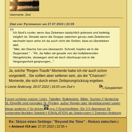
Username: Zed
Zitat von: Pyromancer am 27.07.2022 | 22:39
Ich fänd's cooler, wenn das Zeitreisen tatsächlich jederzeit und beliebig
möglich ist. Gerade wenn die Gruppe zwischen genau zwei Zeitebenen
wechseln kann sehe ich da auch nicht die Gefahr, dass es übertrieben
wird.
"Mist, der Drache hat uns überrascht. Schnell, hüpfen wir in die
Gegenwart." - "Äh, da fallen wir gerade von der kollabierenden
Hängebrücke, deswegen sind wir doch überhaupt erst in die
Vergangenheit gesprungen..."
Ja, solche "Regen-Traufe"-Momente habe ich mir auch schon
vorgestellt... Sie sollten aber seltener sein, als die "Chancen"-
Momente, die sich durch einen Zeitsprungrückzug ergeben.
«
Letzte Änderung: 28.07.2022 | 16:03 von Zed
»
Gespeichert
Forum schöner nutzen: Links, Tabellen, Bulletpoints, Bilder, Suchen // Verdeckte
SL-Eingriffe sind normales SL-Privileg, außer Regeln oder Vereinbarungen sagen
etwas anderes // So ticken
nys // Drachenfieber: Ein 3.5-Abenteuer für
vorbereitet-flexiblen Spielstil // ESKALATION als Spielsystem // Zeitreise-Anleitung
Re: Skizze eines Settings: "Beyond the Time" - Reisen zwischen zwei Zei
«
Antwort #14 am:
27.07.2022 | 22:55 »