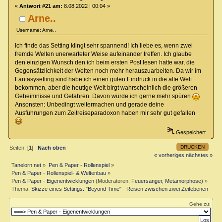
«
Antwort #21 am:
8.08.2022 | 00:04 »
Arne..
Username: Arne..
Ich finde das Setting klingt sehr spannend! Ich liebe es, wenn zwei
fremde Welten unerwarteter Weise aufeinander treffen. Ich glaube
den einzigen Wunsch den ich beim ersten Post lesen hatte war, die
Gegensätzlichkeit der Welten noch mehr herauszuarbeiten. Da wir im
Fantasysetting sind habe ich einen guten Eindruck in die alte Welt
bekommen, aber die heutige Welt birgt wahrscheinlich die größeren
Geheimnisse und Gefahren. Davon würde ich gerne mehr spüren
Ansonsten: Unbedingt weitermachen und gerade deine
Ausführungen zum Zeitreiseparadoxon haben mir sehr gut gefallen
Gespeichert
DRUCKEN
Seiten: [
1
]
Nach oben
« vorheriges
nächstes »
Tanelorn.net
»
Pen & Paper - Rollenspiel
»
Pen & Paper - Rollenspiel- & Weltenbau
»
Pen & Paper - Eigenentwicklungen
(Moderatoren:
Feuersänger
,
Metamorphose
) »
Thema:
Skizze eines Settings: "Beyond Time" - Reisen zwischen zwei Zeitebenen
Gehe zu: