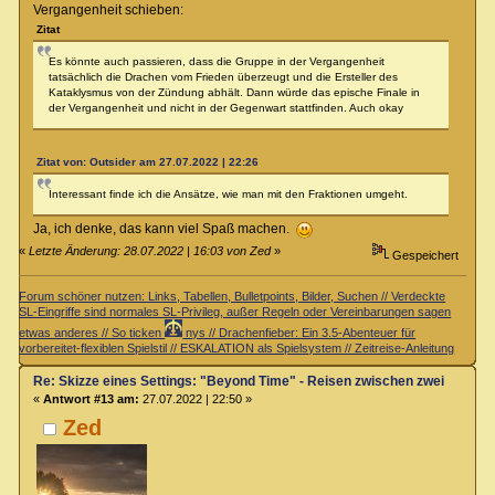
Vergangenheit schieben:
Zitat
Es könnte auch passieren, dass die Gruppe in der Vergangenheit
tatsächlich die Drachen vom Frieden überzeugt und die Ersteller des
Kataklysmus von der Zündung abhält. Dann würde das epische Finale in
der Vergangenheit und nicht in der Gegenwart stattfinden. Auch okay
Zitat von: Outsider am 27.07.2022 | 22:26
Interessant finde ich die Ansätze, wie man mit den Fraktionen umgeht.
Ja, ich denke, das kann viel Spaß machen.
«
Letzte Änderung: 28.07.2022 | 16:03 von Zed
»
Gespeichert
Forum schöner nutzen: Links, Tabellen, Bulletpoints, Bilder, Suchen // Verdeckte
SL-Eingriffe sind normales SL-Privileg, außer Regeln oder Vereinbarungen sagen
etwas anderes // So ticken
nys // Drachenfieber: Ein 3.5-Abenteuer für
vorbereitet-flexiblen Spielstil // ESKALATION als Spielsystem // Zeitreise-Anleitung
Re: Skizze eines Settings: "Beyond Time" - Reisen zwischen zwei Zeiteb
«
Antwort #13 am:
27.07.2022 | 22:50 »
Zed