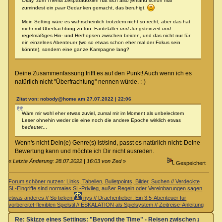
Okay, zum Thema Zeitparadoxien hat sich also jemand schon mal
zumindest ein
paar
Gedanken gemacht, das beruhigt.
Mein Setting wäre es wahrscheinlich trotzdem nicht so recht, aber das hat
mehr mit Überfrachtung zu tun: Fäntelalter
und
Jungsteinzeit
und
regelmäßiges Hin- und Herhopsen zwischen beiden, und das nicht nur für
ein einzelnes Abenteuer (wo so etwas schon eher mal der Fokus sein
könnte), sondern eine ganze Kampagne lang?
Deine Zusammenfassung trifft es auf den Punkt! Auch wenn ich es
natürlich nicht "Überfrachtung" nennen würde. :-)
Zitat von: nobody@home am 27.07.2022 | 22:06
Wäre mir wohl eher etwas zuviel, zumal mir im Moment als unbelecktem
Leser ohnehin weder die eine noch die andere Epoche wirklich etwas
bedeutet
...
Wenn's nicht Dein(e) Genre(s) ist/sind, passt es natürlich nicht: Deine
Bewertung kann und möchte ich Dir nicht ausreden.
«
Letzte Änderung: 28.07.2022 | 16:03 von Zed
»
Gespeichert
Forum schöner nutzen: Links, Tabellen, Bulletpoints, Bilder, Suchen // Verdeckte
SL-Eingriffe sind normales SL-Privileg, außer Regeln oder Vereinbarungen sagen
etwas anderes // So ticken
nys // Drachenfieber: Ein 3.5-Abenteuer für
vorbereitet-flexiblen Spielstil // ESKALATION als Spielsystem // Zeitreise-Anleitung
Re: Skizze eines Settings: "Beyond the Time" - Reisen zwischen zwei Zei