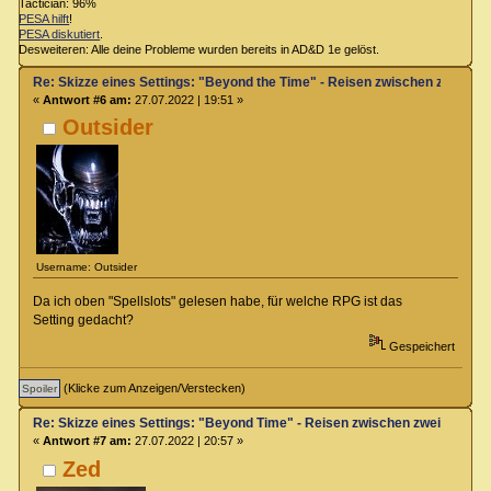
Tactician: 96%
PESA hilft
!
PESA diskutiert
.
Desweiteren: Alle deine Probleme wurden bereits in AD&D 1e gelöst.
Re: Skizze eines Settings: "Beyond the Time" - Reisen zwischen zwei Zei
«
Antwort #6 am:
27.07.2022 | 19:51 »
Outsider
Username: Outsider
Da ich oben "Spellslots" gelesen habe, für welche RPG ist das
Setting gedacht?
Gespeichert
(Klicke zum Anzeigen/Verstecken)
Re: Skizze eines Settings: "Beyond Time" - Reisen zwischen zwei Zeiteb
«
Antwort #7 am:
27.07.2022 | 20:57 »
Zed