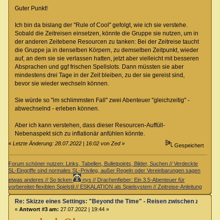
Guter Punkt!
Ich bin da bislang der "Rule of Cool" gefolgt, wie ich sie verstehe.
Sobald die Zeitreisen einsetzen, könnte die Gruppe sie nutzen, um in
der anderen Zeitebene Resourcen zu tanken: Bei der Zeitreise taucht
die Gruppe ja in denselben Körpern, zu demselben Zeitpunkt, wieder
auf, an dem sie sie verlassen hatten, jetzt aber vielleicht mit besseren
Absprachen und ggf frischen Spellslots. Dann müssten sie aber
mindestens drei Tage in der Zeit bleiben, zu der sie gereist sind,
bevor sie wieder wechseln können.
Sie würde so "im schlimmsten Fall" zwei Abenteuer "gleichzeitig" -
abwechselnd - erleben können.
Aber ich kann verstehen, dass dieser Resourcen-Auffüll-
Nebenaspekt sich zu inflationär anfühlen könnte.
«
Letzte Änderung: 28.07.2022 | 16:02 von Zed
»
Gespeichert
Forum schöner nutzen: Links, Tabellen, Bulletpoints, Bilder, Suchen // Verdeckte
SL-Eingriffe sind normales SL-Privileg, außer Regeln oder Vereinbarungen sagen
etwas anderes // So ticken
nys // Drachenfieber: Ein 3.5-Abenteuer für
vorbereitet-flexiblen Spielstil // ESKALATION als Spielsystem // Zeitreise-Anleitung
Re: Skizze eines Settings: "Beyond the Time" - Reisen zwischen zwei Zei
«
Antwort #3 am:
27.07.2022 | 19:44 »