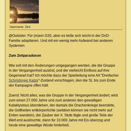
Username: Zed
@Outsider: Für (m)ein D20, aber es ließe sich leicht in der DnD-
Familie adaptieren. Und mit ein wenig mehr Aufwand bei anderen
Systemen.
Zum Zeitparadoxon
Wie soll mit den Änderungen umgegangen werden, die die Gruppe
in der Vergangenheit auslöst, und die vielleicht Einfluss auf ihre
Gegenwart hat? Ich möchte dazu der Spielleitung eine Art "Dreifacher
Schrödinger Katze
"-Zustand vorschlagen, den die SL bis zum Ende
der Kampagne offen hält.
Zuerst: Nicht alles, was die Gruppe in der Vergangenheit ändert, wird
zum einen 27.000 Jahre und zum anderen den gewaltigen
Kataklysmus überstehen, der damals die Drachenkriege beendete,
die Gottheiten entkörperlichte (seitdem können sie nicht mehr auf
Erden wandeln), die Zauber der X. Stufe tilgte und große Teile der
Welt erst auslöschte, dann für 10.000 Jahre mit Eis überzog und
heute eine gewaltige Wüste hinterließ.