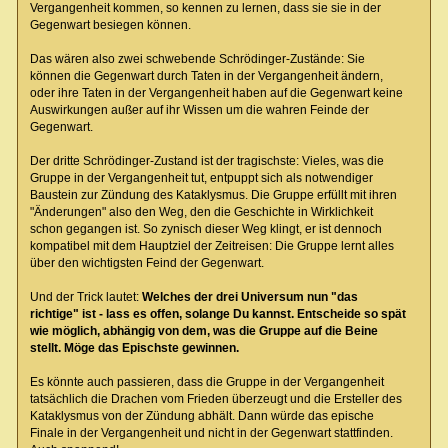
Vergangenheit kommen, so kennen zu lernen, dass sie sie in der
Gegenwart besiegen können.
Das wären also zwei schwebende Schrödinger-Zustände: Sie
können die Gegenwart durch Taten in der Vergangenheit ändern,
oder ihre Taten in der Vergangenheit haben auf die Gegenwart keine
Auswirkungen außer auf ihr Wissen um die wahren Feinde der
Gegenwart.
Der dritte Schrödinger-Zustand ist der tragischste: Vieles, was die
Gruppe in der Vergangenheit tut, entpuppt sich als notwendiger
Baustein zur Zündung des Kataklysmus. Die Gruppe erfüllt mit ihren
"Änderungen" also den Weg, den die Geschichte in Wirklichkeit
schon gegangen ist. So zynisch dieser Weg klingt, er ist dennoch
kompatibel mit dem Hauptziel der Zeitreisen: Die Gruppe lernt alles
über den wichtigsten Feind der Gegenwart.
Und der Trick lautet:
Welches der drei Universum nun "das
richtige" ist - lass es offen, solange Du kannst. Entscheide so spät
wie möglich, abhängig von dem, was die Gruppe auf die Beine
stellt. Möge das Epischste gewinnen.
Es könnte auch passieren, dass die Gruppe in der Vergangenheit
tatsächlich die Drachen vom Frieden überzeugt und die Ersteller des
Kataklysmus von der Zündung abhält. Dann würde das epische
Finale in der Vergangenheit und nicht in der Gegenwart stattfinden.