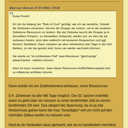
Zitat von: Zed am 27.07.2022 | 19:26
Guter Punkt!
Ich bin da bislang der "Rule of Cool" gefolgt, wie ich sie verstehe. Sobald
die Zeitreisen einsetzen, könnte die Gruppe sie nutzen, um in der anderen
Zeitebene Resourcen zu tanken: Bei der Zeitreise taucht die Gruppe ja in
denselben Körpern, zu demselben Zeitpunkt, wieder auf, an dem sie sie
verlassen hatten, jetzt aber vielleicht mit besseren Absprachen und ggf
frischen Spellslots. Dann müssten sie aber mindestens drei Tage in der Zeit
bleiben, zu der sie gereist sind, bevor sie wieder wechseln können.
Sie würde so "im schlimmsten Fall" zwei Abenteuer "gleichzeitig" -
abwechselnd - erleben können.
Aber ich kann verstehen, dass dieser Resourcen-Auffüll-Nebenaspekt sich
zu inflationär anfühlen könnte.
Dann würde ich ein Zufallselement einbauen, ohne Ressourcen.
D.h. Zeitreisen ist alle W6 Tage möglich. Die SC spüren instinktiv
wann es geht oder sie müssen zu einer bestimmten Zeit an einem
bestimmten Ort sein. Das steigert die Spannung, da es ja mal
Hindernisse geben kann die man "beseitigen" will um nicht auf den
nächsten Zyklus warten zu müssen usw.
Hast du dir Gedanken dazu gemacht, wie du es handhaben möchtest