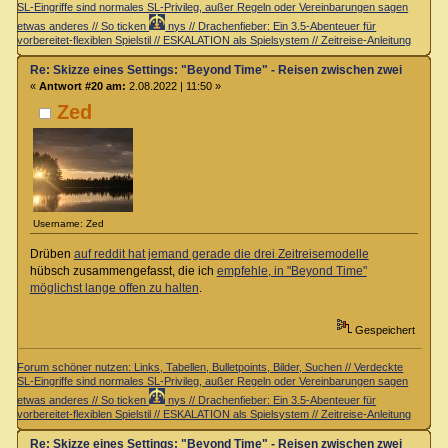
SL-Eingriffe sind normales SL-Privileg, außer Regeln oder Vereinbarungen sagen
etwas anderes // So ticken
nys // Drachenfieber: Ein 3.5-Abenteuer für
vorbereitet-flexiblen Spielstil // ESKALATION als Spielsystem // Zeitreise-Anleitung
Re: Skizze eines Settings: "Beyond Time" - Reisen zwischen zwei Zeiteb
«
Antwort #20 am:
2.08.2022 | 11:50 »
Zed
Username: Zed
Drüben
auf reddit hat jemand gerade die drei Zeitreisemodelle
hübsch zusammengefasst, die ich
empfehle, in "Beyond Time"
möglichst lange offen zu halten
.
Gespeichert
Forum schöner nutzen: Links, Tabellen, Bulletpoints, Bilder, Suchen // Verdeckte
SL-Eingriffe sind normales SL-Privileg, außer Regeln oder Vereinbarungen sagen
etwas anderes // So ticken
nys // Drachenfieber: Ein 3.5-Abenteuer für
vorbereitet-flexiblen Spielstil // ESKALATION als Spielsystem // Zeitreise-Anleitung
Re: Skizze eines Settings: "Beyond Time" - Reisen zwischen zwei Zeiteb