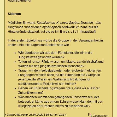
Auch spannend!
Sidenote
Möglicher Einwand:
Kataklysmus, X.-Level-Zauber, Drachen - das
klingt nach "übertrieben hyper-episch"!
Antwort: Ich habe nur die
Hintergründe skizziert, auf die es im E n d s p i e l hinausläuft!
In der ersten Spielphase würde die Gruppe in der Vergangenheit in
erster Linie mit Fragen konfrontiert sein wie:
Wie überleben wir aus dem Fäntelalter, die wir in die
Jungsteinzeit geworfen wurden?
Teilen wir unser Fäntelwissen um Magie, Landwirtschaft und
Waffen mit den jungsteinzeitlichen Menschen?
Tragen wir den (selbstgebauten oder eroberten) elbischen
Langbogen wirklich offen, da die Elben und die Zwerge in
jener Zeit ihr Wissen um Waffen und Rüstungen für
schützenswertes Exklusivwissen halten?
Geben wir Entscheidungsträgern preis, dass wir aus ihrer
Zukunft kommen?
Was machen wir mit dem gefangenen Echsenwesen, der
beteuert, er käme aus einem Echsenwesenklan, der mit den
Kriegszielen der Drachen nichts zu tun haben will?
«
Letzte Änderung: 28.07.2022 | 16:31 von Zed
»
Gespeichert