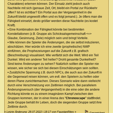
Charaktere) erlernen können. Der Einsatz zieht jedoch auch
Nachteile mit sich (genaue Zeit, Ort, bleibt ein Portal zur Rückkehr
offen? Ist es sichtbar? Ein Portal aus der Vergangenheit in die
Zukunft bleibt ungewollt offen und es folgt jemand.). Je öfters man die
Fähigkeit einsetzt, desto größer werden diese Nachteile (es kostet
Kraft).
• Eine Kombination der Fähigkeit könnte bei bestimmten
Konstellationen (z.B. Gruppe als Schicksalsgemeinschaft <=>
Glaube, Gesinnung, Ziele) möglich sein und bringt Vorteile.
• Wie können die Spieler die Änderungen, die sie selbst induzieren,
abschätzen. Hier würde ich eine zweite (prophetische) NWP
einführen, die Prophezeiungen auf die Zukunft z.B. grafisch
(Beschreibung) visualisiert. Wie verfärbt sich die Welt. Wird ein Teil
Dunkel. Wird ein anderer Teil heller? Droht gesamte Dunkelheit?
Sind keine Änderungen zu sehen? Natürlich sollten die Spieler nie
wissen, wie sicher sie sich bei diesen Einschätzungen sein sollten.
• Zusätzliche Spannung z.B. durch NPCs, die auch aus der Zukunft in
die Gegenwart reisen können, um evtl. den Spielern zu helfen oder
deren Plane zunichtemachen. Dieses Szenario wäre dann vielleicht
durch eine Verschmelzung von Zeitlinien möglich. Bei parallelem
Änderungsversuch (der Vergangenheit) in die eine oder die andere
Richtung könnte es zu einem imaginären Kampf zwischen den
Gruppen kommen, der in einer Arena des "
Chronoscape
" stattfindet.
Jede Gruppe behält ihr Leben, doch die siegenden Gruppe setzt ihre
Zeitlinie durch.
«
Letzte Änderung: 28.07.2022 | 18:17 von FaustianRites
»
Gespeichert