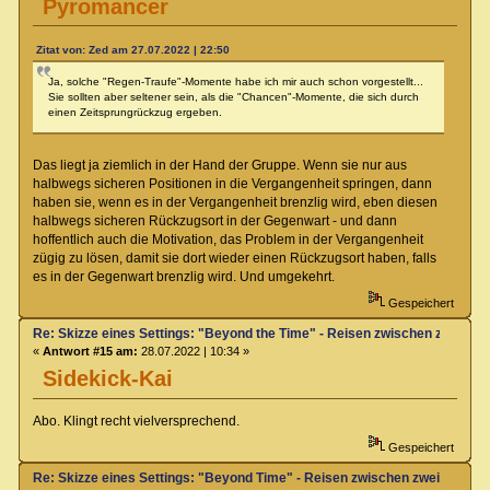
Pyromancer
Zitat von: Zed am 27.07.2022 | 22:50
Ja, solche "Regen-Traufe"-Momente habe ich mir auch schon vorgestellt...
Sie sollten aber seltener sein, als die "Chancen"-Momente, die sich durch
einen Zeitsprungrückzug ergeben.
Das liegt ja ziemlich in der Hand der Gruppe. Wenn sie nur aus
halbwegs sicheren Positionen in die Vergangenheit springen, dann
haben sie, wenn es in der Vergangenheit brenzlig wird, eben diesen
halbwegs sicheren Rückzugsort in der Gegenwart - und dann
hoffentlich auch die Motivation, das Problem in der Vergangenheit
zügig zu lösen, damit sie dort wieder einen Rückzugsort haben, falls
es in der Gegenwart brenzlig wird. Und umgekehrt.
Gespeichert
Re: Skizze eines Settings: "Beyond the Time" - Reisen zwischen zwei Zei
«
Antwort #15 am:
28.07.2022 | 10:34 »
Sidekick-Kai
Abo. Klingt recht vielversprechend.
Gespeichert
Re: Skizze eines Settings: "Beyond Time" - Reisen zwischen zwei Zeiteb