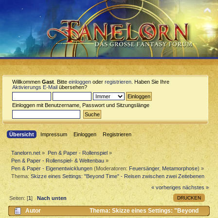
Willkommen
Gast
. Bitte
einloggen
oder
registrieren
. Haben Sie Ihre
Aktivierungs E-Mail
übersehen?
Einloggen mit Benutzername, Passwort und Sitzungslänge
Übersicht
Impressum
Einloggen
Registrieren
Tanelorn.net
»
Pen & Paper - Rollenspiel
»
Pen & Paper - Rollenspiel- & Weltenbau
»
Pen & Paper - Eigenentwicklungen
(Moderatoren:
Feuersänger
,
Metamorphose
) »
Thema:
Skizze eines Settings: "Beyond Time" - Reisen zwischen zwei Zeitebenen
« vorheriges
nächstes »
DRUCKEN
Seiten: [
1
]
Nach unten
Autor
Thema: Skizze eines Settings: "Beyond