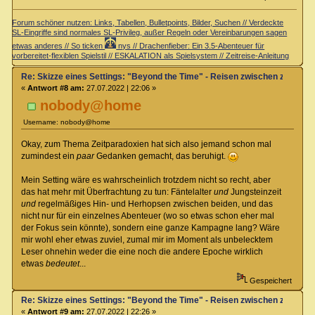
Forum schöner nutzen: Links, Tabellen, Bulletpoints, Bilder, Suchen // Verdeckte
SL-Eingriffe sind normales SL-Privileg, außer Regeln oder Vereinbarungen sagen
etwas anderes // So ticken
nys // Drachenfieber: Ein 3.5-Abenteuer für
vorbereitet-flexiblen Spielstil // ESKALATION als Spielsystem // Zeitreise-Anleitung
Re: Skizze eines Settings: "Beyond the Time" - Reisen zwischen zwei Zei
«
Antwort #8 am:
27.07.2022 | 22:06 »
nobody@home
Username: nobody@home
Okay, zum Thema Zeitparadoxien hat sich also jemand schon mal
zumindest ein
paar
Gedanken gemacht, das beruhigt.
Mein Setting wäre es wahrscheinlich trotzdem nicht so recht, aber
das hat mehr mit Überfrachtung zu tun: Fäntelalter
und
Jungsteinzeit
und
regelmäßiges Hin- und Herhopsen zwischen beiden, und das
nicht nur für ein einzelnes Abenteuer (wo so etwas schon eher mal
der Fokus sein könnte), sondern eine ganze Kampagne lang? Wäre
mir wohl eher etwas zuviel, zumal mir im Moment als unbelecktem
Leser ohnehin weder die eine noch die andere Epoche wirklich
etwas
bedeutet
...
Gespeichert
Re: Skizze eines Settings: "Beyond the Time" - Reisen zwischen zwei Zei
«
Antwort #9 am:
27.07.2022 | 22:26 »