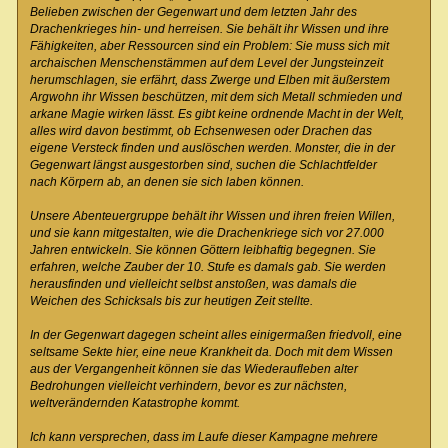
Belieben zwischen der Gegenwart und dem letzten Jahr des
Drachenkrieges hin- und herreisen. Sie behält ihr Wissen und ihre
Fähigkeiten, aber Ressourcen sind ein Problem: Sie muss sich mit
archaischen Menschenstämmen auf dem Level der Jungsteinzeit
herumschlagen, sie erfährt, dass Zwerge und Elben mit äußerstem
Argwohn ihr Wissen beschützen, mit dem sich Metall schmieden und
arkane Magie wirken lässt. Es gibt keine ordnende Macht in der Welt,
alles wird davon bestimmt, ob Echsenwesen oder Drachen das
eigene Versteck finden und auslöschen werden. Monster, die in der
Gegenwart längst ausgestorben sind, suchen die Schlachtfelder
nach Körpern ab, an denen sie sich laben können.
Unsere Abenteuergruppe behält ihr Wissen und ihren freien Willen,
und sie kann mitgestalten, wie die Drachenkriege sich vor 27.000
Jahren entwickeln. Sie können Göttern leibhaftig begegnen. Sie
erfahren, welche Zauber der 10. Stufe es damals gab. Sie werden
herausfinden und vielleicht selbst anstoßen, was damals die
Weichen des Schicksals bis zur heutigen Zeit stellte.
In der Gegenwart dagegen scheint alles einigermaßen friedvoll, eine
seltsame Sekte hier, eine neue Krankheit da. Doch mit dem Wissen
aus der Vergangenheit können sie das Wiederaufleben alter
Bedrohungen vielleicht verhindern, bevor es zur nächsten,
weltverändernden Katastrophe kommt.
Ich kann versprechen, dass im Laufe dieser Kampagne mehrere