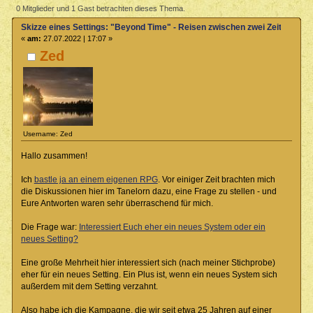
Time" - Reisen zwischen zwei Zeitebenen (Gelesen 4061 mal)
0 Mitglieder und 1 Gast betrachten dieses Thema.
Skizze eines Settings: "Beyond Time" - Reisen zwischen zwei Zeitebenen
«
am:
27.07.2022 | 17:07 »
Zed
Username: Zed
Hallo zusammen!
Ich
bastle ja an einem eigenen RPG
. Vor einiger Zeit brachten mich
die Diskussionen hier im Tanelorn dazu, eine Frage zu stellen - und
Eure Antworten waren sehr überraschend für mich.
Die Frage war:
Interessiert Euch eher ein neues System oder ein
neues Setting?
Eine große Mehrheit hier interessiert sich (nach meiner Stichprobe)
eher für ein neues Setting. Ein Plus ist, wenn ein neues System sich
außerdem mit dem Setting verzahnt.
Also habe ich die Kampagne, die wir seit etwa 25 Jahren auf einer