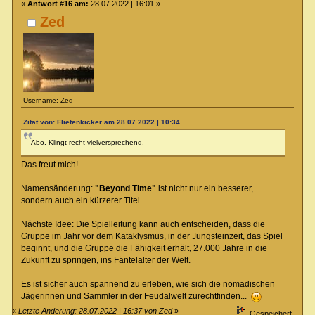
«
Antwort #16 am:
28.07.2022 | 16:01 »
Zed
Username: Zed
Zitat von: Flietenkicker am 28.07.2022 | 10:34
Abo. Klingt recht vielversprechend.
Das freut mich!
Namensänderung:
"Beyond Time"
ist nicht nur ein besserer,
sondern auch ein kürzerer Titel.
Nächste Idee: Die Spielleitung kann auch entscheiden, dass die
Gruppe im Jahr vor dem Kataklysmus, in der Jungsteinzeit, das Spiel
beginnt, und die Gruppe die Fähigkeit erhält, 27.000 Jahre in die
Zukunft zu springen, ins Fäntelalter der Welt.
Es ist sicher auch spannend zu erleben, wie sich die nomadischen
Jägerinnen und Sammler in der Feudalwelt zurechtfinden...
«
Letzte Änderung: 28.07.2022 | 16:37 von Zed
»
Gespeichert