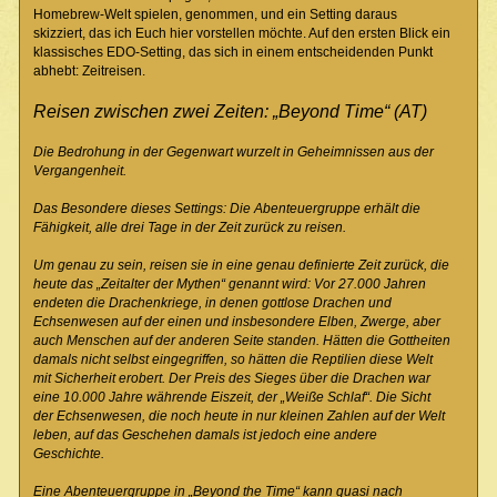
Homebrew-Welt spielen, genommen, und ein Setting daraus
skizziert, das ich Euch hier vorstellen möchte. Auf den ersten Blick ein
klassisches EDO-Setting, das sich in einem entscheidenden Punkt
abhebt: Zeitreisen.
Reisen zwischen zwei Zeiten: „Beyond Time“ (AT)
Die Bedrohung in der Gegenwart wurzelt in Geheimnissen aus der
Vergangenheit.
Das Besondere dieses Settings: Die Abenteuergruppe erhält die
Fähigkeit, alle drei Tage in der Zeit zurück zu reisen.
Um genau zu sein, reisen sie in eine genau definierte Zeit zurück, die
heute das „Zeitalter der Mythen“ genannt wird: Vor 27.000 Jahren
endeten die Drachenkriege, in denen gottlose Drachen und
Echsenwesen auf der einen und insbesondere Elben, Zwerge, aber
auch Menschen auf der anderen Seite standen. Hätten die Gottheiten
damals nicht selbst eingegriffen, so hätten die Reptilien diese Welt
mit Sicherheit erobert. Der Preis des Sieges über die Drachen war
eine 10.000 Jahre währende Eiszeit, der „Weiße Schlaf“. Die Sicht
der Echsenwesen, die noch heute in nur kleinen Zahlen auf der Welt
leben, auf das Geschehen damals ist jedoch eine andere
Geschichte.
Eine Abenteuergruppe in „Beyond the Time“ kann quasi nach