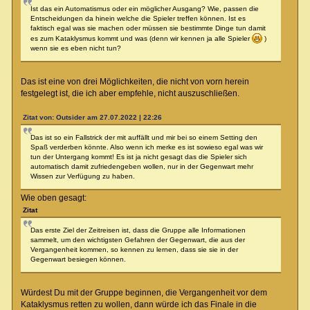
Ist das ein Automatismus oder ein möglicher Ausgang? Wie, passen die
Entscheidungen da hinein welche die Spieler treffen können. Ist es
faktisch egal was sie machen oder müssen sie bestimmte Dinge tun damit
es zum Kataklysmus kommt und was (denn wir kennen ja alle Spieler
)
wenn sie es eben nicht tun?
Das ist eine von drei Möglichkeiten, die nicht von vorn herein
festgelegt ist, die ich aber empfehle, nicht auszuschließen.
Zitat von: Outsider am 27.07.2022 | 22:26
Das ist so ein Fallstrick der mit auffällt und mir bei so einem Setting den
Spaß verderben könnte. Also wenn ich merke es ist sowieso egal was wir
tun der Untergang kommt! Es ist ja nicht gesagt das die Spieler sich
automatisch damit zufriedengeben wollen, nur in der Gegenwart mehr
Wissen zur Verfügung zu haben.
Wie oben gesagt:
Zitat
Das erste Ziel der Zeitreisen ist, dass die Gruppe alle Informationen
sammelt, um den wichtigsten Gefahren der Gegenwart, die aus der
Vergangenheit kommen, so kennen zu lernen, dass sie sie in der
Gegenwart besiegen können.
Würdest Du mit der Gruppe beginnen, die Vergangenheit vor dem
Kataklysmus retten zu wollen, dann würde ich das Finale in die