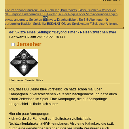
Forum schöner nutzen: Links, Tabellen, Bulletpoints, Bilder, Suchen // Verdeckte
SL-Eingriffe sind normales SL-Privileg, außer Regeln oder Vereinbarungen sagen
etwas anderes // So ticken
nys // Drachenfieber: Ein 3.5-Abenteuer für
vorbereitet-flexiblen Spielstil // ESKALATION als Spielsystem // Zeitreise-Anleitung
Re: Skizze eines Settings: "Beyond Time" - Reisen zwischen zwei Zeiteb
«
Antwort #17 am:
28.07.2022 | 18:14 »
Jenseher
Username: FaustianRites
Toll, dass Du Deine Idee vorstellst. Ich hatte schon mal über
Kampagnen in verschiedenen Zeitaltern nachgedacht und hatte auch
schon Zeitreisen im Spiel. Eine Kampagne, die auf Zeitsprünge
ausgerichtet ist finde sich super.
Hier ein paar Anregungen:
• Ich würde die Fähigkeit zum Zeitreisen vielleicht als
Nichtwaffenfähigkeit (NWP) einplanen. Also eine Fähigkeit, die (z.B.
durch eine genetische Veränderung) bestimmte Kreaturen (auch