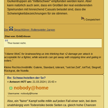
Gurkentruppen als "mittelschwer" empfunden werden kann. Aber
kann natürlich auch sein, dass ein Großteil der real existierenden
Spielrunden mit hinreichend Casuals belastet sind, dass die
Schwierigkeitsbezeichnungen für sie stimmen.
Gespeichert
Der
-Sprachführer: Rollenspieler-Jargon
Zitat von: ErikErikson
Thor lootet nicht.
"I blame WotC for brainwashing us into thinking that +2 damage per attack is
acceptable for a fighter, while wizards can get away with stopping time and gating in
solars."
Kleine Rechtschreibhilfe: Galerie, Standard, tolerant, "seit bei Zeit", tot/Tod, Stegreif,
Rückgrat, die Nutella
Re: Schwachstellen der 5e?
«
Antwort #477 am:
21.03.2024 | 15:43 »
nobody@home
Username: nobody@home
Also, ein "fairer" Kampf sollte mMn auf jeden Fall einer sein, bei dem
unabhängig vom Todesrisiko beide Seiten ca. gleich hohe Chancen