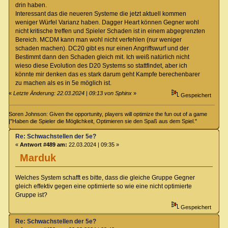
drin haben.
Interessant das die neueren Systeme die jetzt aktuell kommen
weniger Würfel Varianz haben. Dagger Heart können Gegner wohl
nicht kritische treffen und Spieler Schaden ist in einem abgegrenzten
Bereich. MCDM kann man wohl nicht verfehlen (nur weniger
schaden machen). DC20 gibt es nur einen Angriffswurf und der
Bestimmt dann den Schaden gleich mit. Ich weiß natürlich nicht
wieso diese Evolution des D20 Systems so stattfindet, aber ich
könnte mir denken das es stark darum geht Kampfe berechenbarer
zu machen als es in 5e möglich ist.
«
Letzte Änderung: 22.03.2024 | 09:13 von Sphinx
»
Gespeichert
Soren Johnson: Given the opportunity, players will optimize the fun out of a game
|"Haben die Spieler die Möglichkeit, Optimieren sie den Spaß aus dem Spiel."
Re: Schwachstellen der 5e?
«
Antwort #489 am:
22.03.2024 | 09:35 »
Marduk
Welches System schafft es bitte, dass die gleiche Gruppe Gegner
gleich effektiv gegen eine optimierte so wie eine nicht optimierte
Gruppe ist?
Gespeichert
Re: Schwachstellen der 5e?