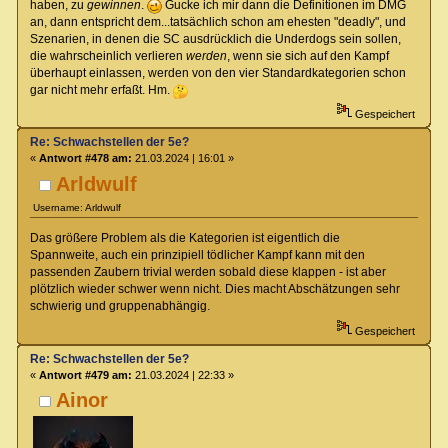
haben, zu
gewinnen
.
Gucke ich mir dann die Definitionen im DMG
an, dann entspricht dem...tatsächlich schon am ehesten "deadly", und
Szenarien, in denen die SC ausdrücklich die Underdogs sein sollen,
die wahrscheinlich verlieren
werden
, wenn sie sich auf den Kampf
überhaupt einlassen, werden von den vier Standardkategorien schon
gar nicht mehr erfaßt. Hm.
Gespeichert
Re: Schwachstellen der 5e?
«
Antwort #478 am:
21.03.2024 | 16:01 »
Arldwulf
Username: Arldwulf
Das größere Problem als die Kategorien ist eigentlich die
Spannweite, auch ein prinzipiell tödlicher Kampf kann mit den
passenden Zaubern trivial werden sobald diese klappen - ist aber
plötzlich wieder schwer wenn nicht. Dies macht Abschätzungen sehr
schwierig und gruppenabhängig.
Gespeichert
Re: Schwachstellen der 5e?
«
Antwort #479 am:
21.03.2024 | 22:33 »
Ainor