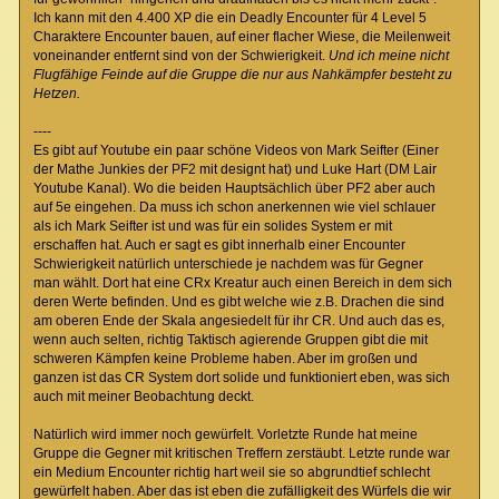
Ich kann mit den 4.400 XP die ein Deadly Encounter für 4 Level 5
Charaktere Encounter bauen, auf einer flacher Wiese, die Meilenweit
voneinander entfernt sind von der Schwierigkeit.
Und ich meine nicht
Flugfähige Feinde auf die Gruppe die nur aus Nahkämpfer besteht zu
Hetzen.
----
Es gibt auf Youtube ein paar schöne Videos von Mark Seifter (Einer
der Mathe Junkies der PF2 mit designt hat) und Luke Hart (DM Lair
Youtube Kanal). Wo die beiden Hauptsächlich über PF2 aber auch
auf 5e eingehen. Da muss ich schon anerkennen wie viel schlauer
als ich Mark Seifter ist und was für ein solides System er mit
erschaffen hat. Auch er sagt es gibt innerhalb einer Encounter
Schwierigkeit natürlich unterschiede je nachdem was für Gegner
man wählt. Dort hat eine CRx Kreatur auch einen Bereich in dem sich
deren Werte befinden. Und es gibt welche wie z.B. Drachen die sind
am oberen Ende der Skala angesiedelt für ihr CR. Und auch das es,
wenn auch selten, richtig Taktisch agierende Gruppen gibt die mit
schweren Kämpfen keine Probleme haben. Aber im großen und
ganzen ist das CR System dort solide und funktioniert eben, was sich
auch mit meiner Beobachtung deckt.
Natürlich wird immer noch gewürfelt. Vorletzte Runde hat meine
Gruppe die Gegner mit kritischen Treffern zerstäubt. Letzte runde war
ein Medium Encounter richtig hart weil sie so abgrundtief schlecht
gewürfelt haben. Aber das ist eben die zufälligkeit des Würfels die wir