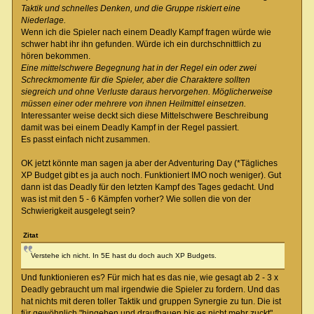
Taktik und schnelles Denken, und die Gruppe riskiert eine
Niederlage.
Wenn ich die Spieler nach einem Deadly Kampf fragen würde wie
schwer habt ihr ihn gefunden. Würde ich ein durchschnittlich zu
hören bekommen.
Eine mittelschwere Begegnung hat in der Regel ein oder zwei
Schreckmomente für die Spieler, aber die Charaktere sollten
siegreich und ohne Verluste daraus hervorgehen. Möglicherweise
müssen einer oder mehrere von ihnen Heilmittel einsetzen.
Interessanter weise deckt sich diese Mittelschwere Beschreibung
damit was bei einem Deadly Kampf in der Regel passiert.
Es passt einfach nicht zusammen.
OK jetzt könnte man sagen ja aber der Adventuring Day (*Tägliches
XP Budget gibt es ja auch noch. Funktioniert IMO noch weniger). Gut
dann ist das Deadly für den letzten Kampf des Tages gedacht. Und
was ist mit den 5 - 6 Kämpfen vorher? Wie sollen die von der
Schwierigkeit ausgelegt sein?
Zitat
Verstehe ich nicht. In 5E hast du doch auch XP Budgets.
Und funktionieren es? Für mich hat es das nie, wie gesagt ab 2 - 3 x
Deadly gebraucht um mal irgendwie die Spieler zu fordern. Und das
hat nichts mit deren toller Taktik und gruppen Synergie zu tun. Die ist
für gewöhnlich "hingehen und draufhauen bis es nicht mehr zuckt".