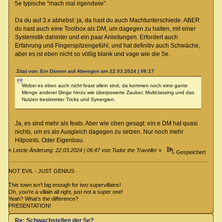
5e typische "mach mal irgendwie".
Da du auf 3.x abhebst: ja, da hast du auch Machtunterschiede. ABER
du hast auch eine Toolbox als DM, um dagegen zu halten, mit einer
Systemstik dahinter und ein paar Anleitungen. Erfordert auch
Erfahrung und Fingerspitzengefühl, und hat definitiv auch Schwäche,
aber es ist eben nicht so völlig blank und vage wie die 5e.
Zitat von: Ein Dämon auf Abwegen am 22.03.2024 | 06:17
Wobei es eben auch nicht feast allein sind, da kommen noch eine gante
Menge anderer Dinge hinzu wie überpowerte Zauber, Multiclassing und das
Nutzen bestimmter Tricks und Synergien.
Ja, es sind mehr als feats. Aber wie oben gesagt: ein:e DM hat quasi
nichts, um es als Ausgleich dagegen zu setzen. Nur noch mehr
Hitpoints. Oder Eigenbau.
«
Letzte Änderung: 22.03.2024 | 06:47 von Tudor the Traveller
»
Gespeichert
NOT EVIL - JUST GENIUS
This town isn’t big enough for two supervillains!
Oh, you’re a villain all right, just not a super one!
Yeah? What’s the difference?
PRESENTATION!
Re: Schwachstellen der 5e?