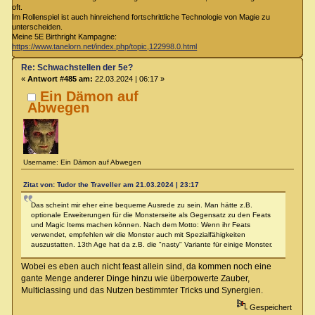
oft.
Im Rollenspiel ist auch hinreichend fortschrittliche Technologie von Magie zu
unterscheiden.
Meine 5E Birthright Kampagne:
https://www.tanelorn.net/index.php/topic,122998.0.html
Re: Schwachstellen der 5e?
«
Antwort #485 am:
22.03.2024 | 06:17 »
Ein Dämon auf
Abwegen
Username: Ein Dämon auf Abwegen
Zitat von: Tudor the Traveller am 21.03.2024 | 23:17
Das scheint mir eher eine bequeme Ausrede zu sein. Man hätte z.B.
optionale Erweiterungen für die Monsterseite als Gegensatz zu den Feats
und Magic Items machen können. Nach dem Motto: Wenn ihr Feats
verwendet, empfehlen wir die Monster auch mit Spezialfähigkeiten
auszustatten. 13th Age hat da z.B. die "nasty" Variante für einige Monster.
Wobei es eben auch nicht feast allein sind, da kommen noch eine
gante Menge anderer Dinge hinzu wie überpowerte Zauber,
Multiclassing und das Nutzen bestimmter Tricks und Synergien.
Gespeichert