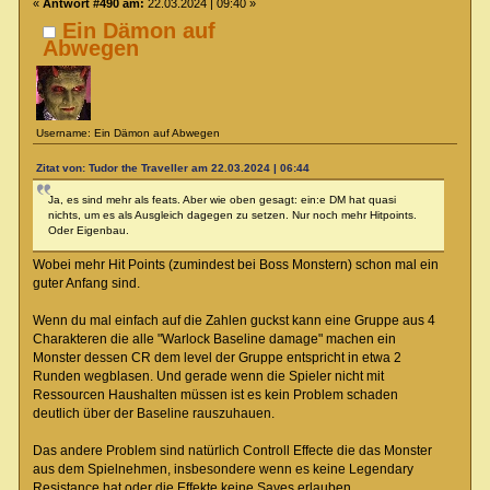
«
Antwort #490 am:
22.03.2024 | 09:40 »
Ein Dämon auf
Abwegen
Username: Ein Dämon auf Abwegen
Zitat von: Tudor the Traveller am 22.03.2024 | 06:44
Ja, es sind mehr als feats. Aber wie oben gesagt: ein:e DM hat quasi
nichts, um es als Ausgleich dagegen zu setzen. Nur noch mehr Hitpoints.
Oder Eigenbau.
Wobei mehr Hit Points (zumindest bei Boss Monstern) schon mal ein
guter Anfang sind.
Wenn du mal einfach auf die Zahlen guckst kann eine Gruppe aus 4
Charakteren die alle "Warlock Baseline damage" machen ein
Monster dessen CR dem level der Gruppe entspricht in etwa 2
Runden wegblasen. Und gerade wenn die Spieler nicht mit
Ressourcen Haushalten müssen ist es kein Problem schaden
deutlich über der Baseline rauszuhauen.
Das andere Problem sind natürlich Controll Effecte die das Monster
aus dem Spielnehmen, insbesondere wenn es keine Legendary
Resistance hat oder die Effekte keine Saves erlauben.