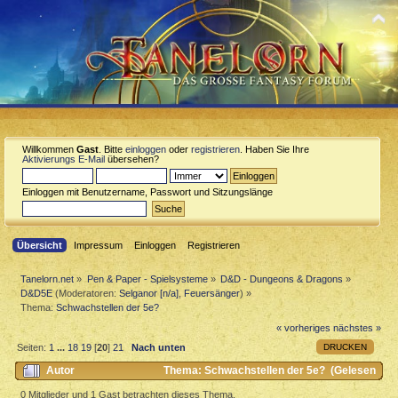
Willkommen
Gast
. Bitte
einloggen
oder
registrieren
. Haben Sie Ihre
Aktivierungs E-Mail
übersehen?
Einloggen mit Benutzername, Passwort und Sitzungslänge
Übersicht
Impressum
Einloggen
Registrieren
Tanelorn.net
»
Pen & Paper - Spielsysteme
»
D&D - Dungeons & Dragons
»
D&D5E
(Moderatoren:
Selganor [n/a]
,
Feuersänger
) »
Thema:
Schwachstellen der 5e?
« vorheriges
nächstes »
DRUCKEN
Seiten:
1
...
18
19
[
20
]
21
Nach unten
Autor
Thema: Schwachstellen der 5e? (Gelesen
55524 mal)
0 Mitglieder und 1 Gast betrachten dieses Thema.