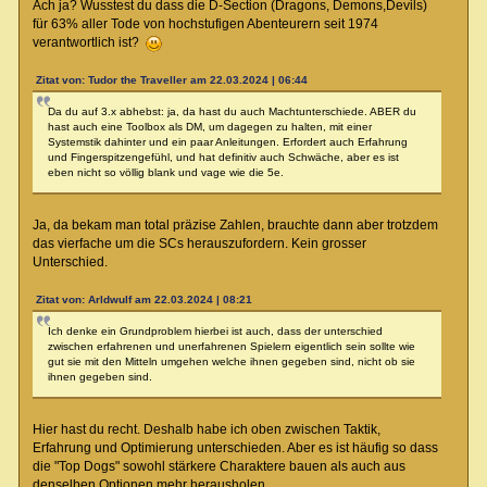
Ach ja? Wusstest du dass die D-Section (Dragons, Demons,Devils)
für 63% aller Tode von hochstufigen Abenteurern seit 1974
verantwortlich ist?
Zitat von: Tudor the Traveller am 22.03.2024 | 06:44
Da du auf 3.x abhebst: ja, da hast du auch Machtunterschiede. ABER du
hast auch eine Toolbox als DM, um dagegen zu halten, mit einer
Systemstik dahinter und ein paar Anleitungen. Erfordert auch Erfahrung
und Fingerspitzengefühl, und hat definitiv auch Schwäche, aber es ist
eben nicht so völlig blank und vage wie die 5e.
Ja, da bekam man total präzise Zahlen, brauchte dann aber trotzdem
das vierfache um die SCs herauszufordern. Kein grosser
Unterschied.
Zitat von: Arldwulf am 22.03.2024 | 08:21
Ich denke ein Grundproblem hierbei ist auch, dass der unterschied
zwischen erfahrenen und unerfahrenen Spielern eigentlich sein sollte wie
gut sie mit den Mitteln umgehen welche ihnen gegeben sind, nicht ob sie
ihnen gegeben sind.
Hier hast du recht. Deshalb habe ich oben zwischen Taktik,
Erfahrung und Optimierung unterschieden. Aber es ist häufig so dass
die "Top Dogs" sowohl stärkere Charaktere bauen als auch aus
denselben Optionen mehr herausholen.