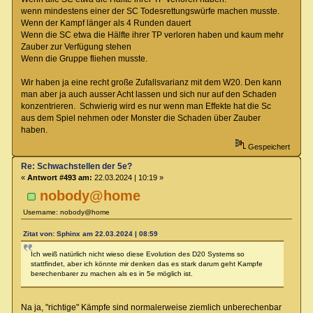
wenn mindestens einer der SC Todesrettungswürfe machen musste.
Wenn der Kampf länger als 4 Runden dauert
Wenn die SC etwa die Hälfte ihrer TP verloren haben und kaum mehr
Zauber zur Verfügung stehen
Wenn die Gruppe fliehen musste.
Wir haben ja eine recht große Zufallsvarianz mit dem W20. Den kann
man aber ja auch ausser Acht lassen und sich nur auf den Schaden
konzentrieren. Schwierig wird es nur wenn man Effekte hat die Sc
aus dem Spiel nehmen oder Monster die Schaden über Zauber
haben.
Gespeichert
Re: Schwachstellen der 5e?
«
Antwort #493 am:
22.03.2024 | 10:19 »
nobody@home
Username: nobody@home
Zitat von: Sphinx am 22.03.2024 | 08:59
Ich weiß natürlich nicht wieso diese Evolution des D20 Systems so
stattfindet, aber ich könnte mir denken das es stark darum geht Kampfe
berechenbarer zu machen als es in 5e möglich ist.
Na ja, "richtige" Kämpfe sind normalerweise ziemlich unberechenbar