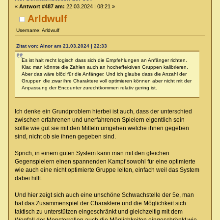
«
Antwort #487 am:
22.03.2024 | 08:21 »
Arldwulf
Username: Arldwulf
Zitat von: Ainor am 21.03.2024 | 22:33
Es ist halt recht logisch dass sich die Empfehlungen an Anfänger richten.
Klar, man könnte die Zahlen auch an hocheffektiven Gruppen kalibrieren.
Aber das wäre blöd für die Anfänger. Und ich glaube dass die Anzahl der
Gruppen die zwar ihre Charaktere voll optimieren können aber nicht mit der
Anpassung der Encounter zurechtkommen relativ gering ist.
Ich denke ein Grundproblem hierbei ist auch, dass der unterschied
zwischen erfahrenen und unerfahrenen Spielern eigentlich sein
sollte wie gut sie mit den Mitteln umgehen welche ihnen gegeben
sind, nicht ob sie ihnen gegeben sind.
Sprich, in einem guten System kann man mit den gleichen
Gegenspielern einen spannenden Kampf sowohl für eine optimierte
wie auch eine nicht optimierte Gruppe leiten, einfach weil das System
dabei hilft.
Und hier zeigt sich auch eine unschöne Schwachstelle der 5e, man
hat das Zusammenspiel der Charaktere und die Möglichkeit sich
taktisch zu unterstützen eingeschränkt und gleichzeitig mit dem
Wegfall der Monsterrollen auch die Möglichkeiten eingeschränkt wie