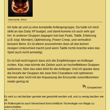
Username: Ainor
Ich leite ab und zu eine komplette Anfängergruppe. Da halte ich mich
strikt an das Daily XP budget, und damit komme ich auch sehr gut
hin. In anderen Gruppen dagegen hat man Feats, Taktik, Erfahrung
(z.B. bzgl. Monster), Optimierung, Power Creep, und vermutlich
bessere Items. Es ist albern anzunehmen dass all das keinen
riesigen Unterschied macht (und wenn Taktik nichts brächte wäre das
Spiel auch recht armselig).
Es ist halt recht logisch dass sich die Empfehlungen an Anfänger
richten. Klar, man könnte die Zahlen auch an hocheffektiven Gruppen
kalibrieren. Aber das wäre blöd für die Anfänger. Und ich glaube dass
die Anzahl der Gruppen die zwar ihre Charaktere voll optimieren
können aber nicht mit der Anpassung der Encounter zurechtkommen
relativ gering ist.
Gespeichert
Es wird zu viel darüber geredet wie gewürfelt werden soll, und zu wenig darüber wie
oft.
Im Rollenspiel ist auch hinreichend fortschrittliche Technologie von Magie zu
unterscheiden.