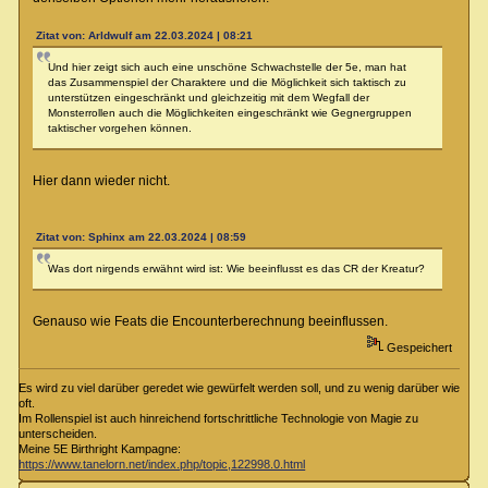
Zitat von: Arldwulf am 22.03.2024 | 08:21
Und hier zeigt sich auch eine unschöne Schwachstelle der 5e, man hat
das Zusammenspiel der Charaktere und die Möglichkeit sich taktisch zu
unterstützen eingeschränkt und gleichzeitig mit dem Wegfall der
Monsterrollen auch die Möglichkeiten eingeschränkt wie Gegnergruppen
taktischer vorgehen können.
Hier dann wieder nicht.
Zitat von: Sphinx am 22.03.2024 | 08:59
Was dort nirgends erwähnt wird ist: Wie beeinflusst es das CR der Kreatur?
Genauso wie Feats die Encounterberechnung beeinflussen.
Gespeichert
Es wird zu viel darüber geredet wie gewürfelt werden soll, und zu wenig darüber wie
oft.
Im Rollenspiel ist auch hinreichend fortschrittliche Technologie von Magie zu
unterscheiden.
Meine 5E Birthright Kampagne:
https://www.tanelorn.net/index.php/topic,122998.0.html