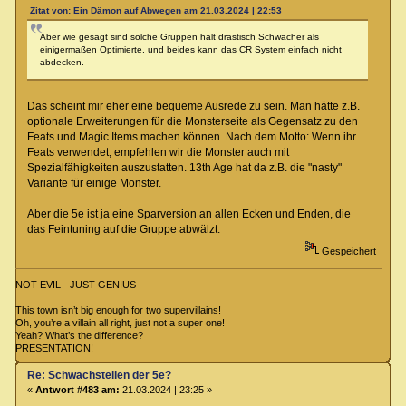
Zitat von: Ein Dämon auf Abwegen am 21.03.2024 | 22:53
Aber wie gesagt sind solche Gruppen halt drastisch Schwächer als
einigermaßen Optimierte, und beides kann das CR System einfach nicht
abdecken.
Das scheint mir eher eine bequeme Ausrede zu sein. Man hätte z.B.
optionale Erweiterungen für die Monsterseite als Gegensatz zu den
Feats und Magic Items machen können. Nach dem Motto: Wenn ihr
Feats verwendet, empfehlen wir die Monster auch mit
Spezialfähigkeiten auszustatten. 13th Age hat da z.B. die "nasty"
Variante für einige Monster.
Aber die 5e ist ja eine Sparversion an allen Ecken und Enden, die
das Feintuning auf die Gruppe abwälzt.
Gespeichert
NOT EVIL - JUST GENIUS
This town isn’t big enough for two supervillains!
Oh, you’re a villain all right, just not a super one!
Yeah? What’s the difference?
PRESENTATION!
Re: Schwachstellen der 5e?
«
Antwort #483 am:
21.03.2024 | 23:25 »