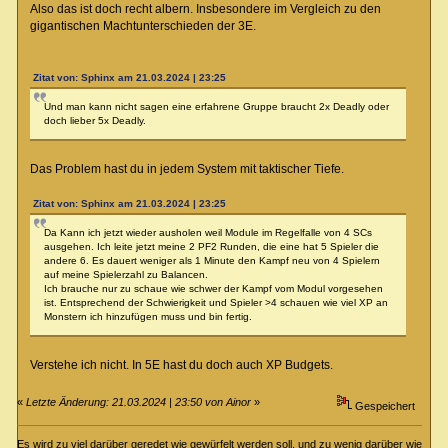
Also das ist doch recht albern. Insbesondere im Vergleich zu den
gigantischen Machtunterschieden der 3E.
Zitat von: Sphinx am 21.03.2024 | 23:25
Und man kann nicht sagen eine erfahrene Gruppe braucht 2x Deadly oder
doch lieber 5x Deadly.
Das Problem hast du in jedem System mit taktischer Tiefe.
Zitat von: Sphinx am 21.03.2024 | 23:25
Da Kann ich jetzt wieder ausholen weil Module im Regelfalle von 4 SCs
ausgehen. Ich leite jetzt meine 2 PF2 Runden, die eine hat 5 Spieler die
andere 6. Es dauert weniger als 1 Minute den Kampf neu von 4 Spielern
auf meine Spielerzahl zu Balancen.
Ich brauche nur zu schaue wie schwer der Kampf vom Modul vorgesehen
ist. Entsprechend der Schwierigkeit und Spieler >4 schauen wie viel XP an
Monstern ich hinzufügen muss und bin fertig.
Verstehe ich nicht. In 5E hast du doch auch XP Budgets.
«
Letzte Änderung: 21.03.2024 | 23:50 von Ainor
»
Gespeichert
Es wird zu viel darüber geredet wie gewürfelt werden soll, und zu wenig darüber wie