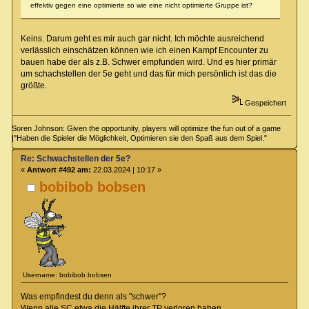
effektiv gegen eine optimierte so wie eine nicht optimierte Gruppe ist?
Keins. Darum geht es mir auch gar nicht. Ich möchte ausreichend
verlässlich einschätzen können wie ich einen Kampf Encounter zu
bauen habe der als z.B. Schwer empfunden wird. Und es hier primär
um schachstellen der 5e geht und das für mich persönlich ist das die
größte.
Gespeichert
Soren Johnson: Given the opportunity, players will optimize the fun out of a game
|"Haben die Spieler die Möglichkeit, Optimieren sie den Spaß aus dem Spiel."
Re: Schwachstellen der 5e?
«
Antwort #492 am:
22.03.2024 | 10:17 »
bobibob bobsen
Username: bobibob bobsen
Was empfindest du denn als "schwer"?
Wenn alle SC etwa die Hälfte ihrer TP verloren haben.