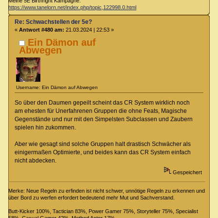
Meine 5E Birthright Kampagne:
https://www.tanelorn.net/index.php/topic,122998.0.html
Re: Schwachstellen der 5e?
«
Antwort #480 am:
21.03.2024 | 22:53 »
Ein Dämon auf
Abwegen
Username: Ein Dämon auf Abwegen
So über den Daumen gepeilt scheint das CR System wirklich noch
am ehesten für Unerfahrenen Gruppen die ohne Feats, Magische
Gegenstände und nur mit den Simpelsten Subclassen und Zaubern
spielen hin zukommen.
Aber wie gesagt sind solche Gruppen halt drastisch Schwächer als
einigermaßen Optimierte, und beides kann das CR System einfach
nicht abdecken.
Gespeichert
Merke: Neue Regeln zu erfinden ist nicht schwer, unnötige Regeln zu erkennen und
über Bord zu werfen erfordert bedeutend mehr Mut und Sachverstand.
Butt-Kicker 100%, Tactician 83%, Power Gamer 75%, Storyteller 75%, Specialist
58%, Casual Gamer 42%, Method Actor 17%