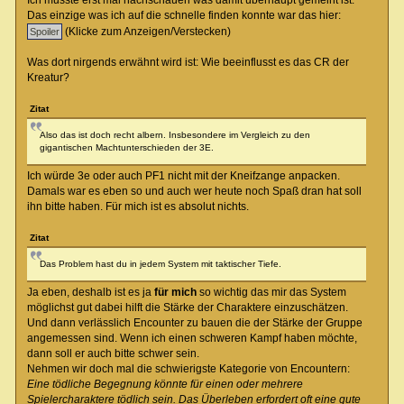
Ich musste erst mal nachschauen was damit überhaupt gemeint ist.
Das einzige was ich auf die schnelle finden konnte war das hier:
(Klicke zum Anzeigen/Verstecken)
Was dort nirgends erwähnt wird ist: Wie beeinflusst es das CR der
Kreatur?
Zitat
Also das ist doch recht albern. Insbesondere im Vergleich zu den
gigantischen Machtunterschieden der 3E.
Ich würde 3e oder auch PF1 nicht mit der Kneifzange anpacken.
Damals war es eben so und auch wer heute noch Spaß dran hat soll
ihn bitte haben. Für mich ist es absolut nichts.
Zitat
Das Problem hast du in jedem System mit taktischer Tiefe.
Ja eben, deshalb ist es ja
für mich
so wichtig das mir das System
möglichst gut dabei hilft die Stärke der Charaktere einzuschätzen.
Und dann verlässlich Encounter zu bauen die der Stärke der Gruppe
angemessen sind. Wenn ich einen schweren Kampf haben möchte,
dann soll er auch bitte schwer sein.
Nehmen wir doch mal die schwierigste Kategorie von Encountern:
Eine tödliche Begegnung könnte für einen oder mehrere
Spielercharaktere tödlich sein. Das Überleben erfordert oft eine gute