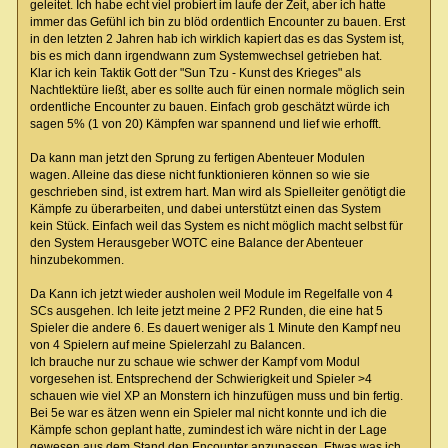
geleitet. Ich habe echt viel probiert im laufe der Zeit, aber ich hatte
immer das Gefühl ich bin zu blöd ordentlich Encounter zu bauen. Erst
in den letzten 2 Jahren hab ich wirklich kapiert das es das System ist,
bis es mich dann irgendwann zum Systemwechsel getrieben hat.
Klar ich kein Taktik Gott der "Sun Tzu - Kunst des Krieges" als
Nachtlektüre ließt, aber es sollte auch für einen normale möglich sein
ordentliche Encounter zu bauen. Einfach grob geschätzt würde ich
sagen 5% (1 von 20) Kämpfen war spannend und lief wie erhofft.
Da kann man jetzt den Sprung zu fertigen Abenteuer Modulen
wagen. Alleine das diese nicht funktionieren können so wie sie
geschrieben sind, ist extrem hart. Man wird als Spielleiter genötigt die
Kämpfe zu überarbeiten, und dabei unterstützt einen das System
kein Stück. Einfach weil das System es nicht möglich macht selbst für
den System Herausgeber WOTC eine Balance der Abenteuer
hinzubekommen.
Da Kann ich jetzt wieder ausholen weil Module im Regelfalle von 4
SCs ausgehen. Ich leite jetzt meine 2 PF2 Runden, die eine hat 5
Spieler die andere 6. Es dauert weniger als 1 Minute den Kampf neu
von 4 Spielern auf meine Spielerzahl zu Balancen.
Ich brauche nur zu schaue wie schwer der Kampf vom Modul
vorgesehen ist. Entsprechend der Schwierigkeit und Spieler >4
schauen wie viel XP an Monstern ich hinzufügen muss und bin fertig.
Bei 5e war es ätzen wenn ein Spieler mal nicht konnte und ich die
Kämpfe schon geplant hatte, zumindest ich wäre nicht in der Lage
gewesen aus dem Stand den Encounter anzupassen. Etwas was ich