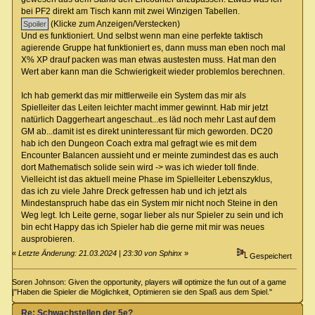
bei PF2 direkt am Tisch kann mit zwei Winzigen Tabellen.
(Klicke zum Anzeigen/Verstecken)
Und es funktioniert. Und selbst wenn man eine perfekte taktisch
agierende Gruppe hat funktioniert es, dann muss man eben noch mal
X% XP drauf packen was man etwas austesten muss. Hat man den
Wert aber kann man die Schwierigkeit wieder problemlos berechnen.
Ich hab gemerkt das mir mittlerweile ein System das mir als
Spielleiter das Leiten leichter macht immer gewinnt. Hab mir jetzt
natürlich Daggerheart angeschaut...es läd noch mehr Last auf dem
GM ab...damit ist es direkt uninteressant für mich geworden. DC20
hab ich den Dungeon Coach extra mal gefragt wie es mit dem
Encounter Balancen aussieht und er meinte zumindest das es auch
dort Mathematisch solide sein wird -> was ich wieder toll finde.
Vielleicht ist das aktuell meine Phase im Spielleiter Lebenszyklus,
das ich zu viele Jahre Dreck gefressen hab und ich jetzt als
Mindestanspruch habe das ein System mir nicht noch Steine in den
Weg legt. Ich Leite gerne, sogar lieber als nur Spieler zu sein und ich
bin echt Happy das ich Spieler hab die gerne mit mir was neues
ausprobieren.
«
Letzte Änderung: 21.03.2024 | 23:30 von Sphinx
»
Gespeichert
Soren Johnson: Given the opportunity, players will optimize the fun out of a game
|"Haben die Spieler die Möglichkeit, Optimieren sie den Spaß aus dem Spiel."
Re: Schwachstellen der 5e?