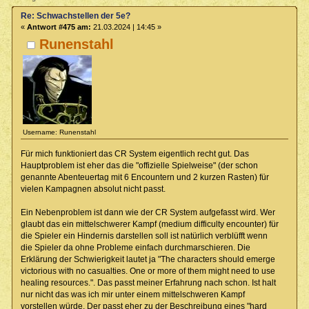
Re: Schwachstellen der 5e?
«
Antwort #475 am:
21.03.2024 | 14:45 »
Runenstahl
Username: Runenstahl
Für mich funktioniert das CR System eigentlich recht gut. Das
Hauptproblem ist eher das die "offizielle Spielweise" (der schon
genannte Abenteuertag mit 6 Encountern und 2 kurzen Rasten) für
vielen Kampagnen absolut nicht passt.
Ein Nebenproblem ist dann wie der CR System aufgefasst wird. Wer
glaubt das ein mittelschwerer Kampf (medium difficulty encounter) für
die Spieler ein Hindernis darstellen soll ist natürlich verblüfft wenn
die Spieler da ohne Probleme einfach durchmarschieren. Die
Erklärung der Schwierigkeit lautet ja "The characters should emerge
victorious with no casualties. One or more of them might need to use
healing resources.". Das passt meiner Erfahrung nach schon. Ist halt
nur nicht das was ich mir unter einem mittelschweren Kampf
vorstellen würde. Der passt eher zu der Beschreibung eines "hard