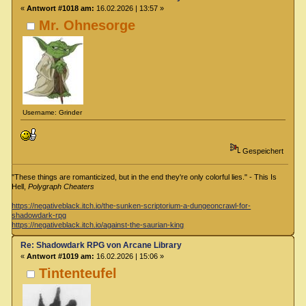
«
Antwort #1018 am:
16.02.2026 | 13:57 »
Mr. Ohnesorge
Username: Grinder
Gespeichert
"These things are romanticized, but in the end they're only colorful lies." - This Is
Hell,
Polygraph Cheaters
https://negativeblack.itch.io/the-sunken-scriptorium-a-dungeoncrawl-for-
shadowdark-rpg
https://negativeblack.itch.io/against-the-saurian-king
Re: Shadowdark RPG von Arcane Library
«
Antwort #1019 am:
16.02.2026 | 15:06 »
Tintenteufel