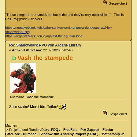
Gespeichert
"These things are romanticized, but in the end they're only colorful lies." - This Is
Hell,
Polygraph Cheaters
https://negativeblack.itch.io/the-sunken-scriptorium-a-dungeoncrawl-for-
shadowdark-rpg
https://negativeblack.itch.io/against-the-saurian-king
Re: Shadowdark RPG von Arcane Library
«
Antwort #1023 am:
22.02.2026 | 20:54 »
Vash the stampede
Username: Vash the stampede
Sehr schön! Merci fürs Teilen!
Gespeichert
Machen
-> Projekte und Runden/Diary:
PDQ# - FreeFate - PtA Zapped - Fiasko -
FateCore - Durance - ShadowRun Anarchy Projekt (SRAP) - Mothership 0e