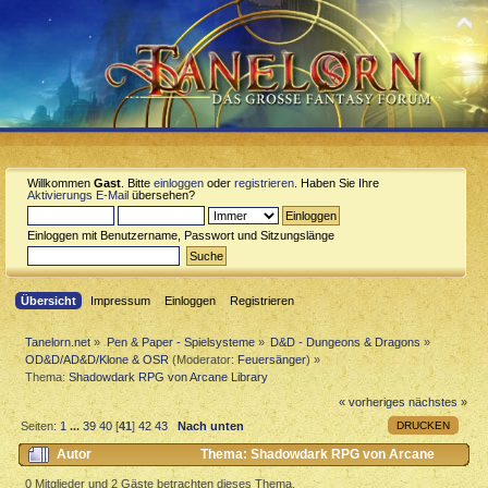
Willkommen
Gast
. Bitte
einloggen
oder
registrieren
. Haben Sie Ihre
Aktivierungs E-Mail
übersehen?
Einloggen mit Benutzername, Passwort und Sitzungslänge
Übersicht
Impressum
Einloggen
Registrieren
Tanelorn.net
»
Pen & Paper - Spielsysteme
»
D&D - Dungeons & Dragons
»
OD&D/AD&D/Klone & OSR
(Moderator:
Feuersänger
) »
Thema:
Shadowdark RPG von Arcane Library
« vorheriges
nächstes »
DRUCKEN
Seiten:
1
...
39
40
[
41
]
42
43
Nach unten
Autor
Thema: Shadowdark RPG von Arcane
Library (Gelesen 118638 mal)
0 Mitglieder und 2 Gäste betrachten dieses Thema.