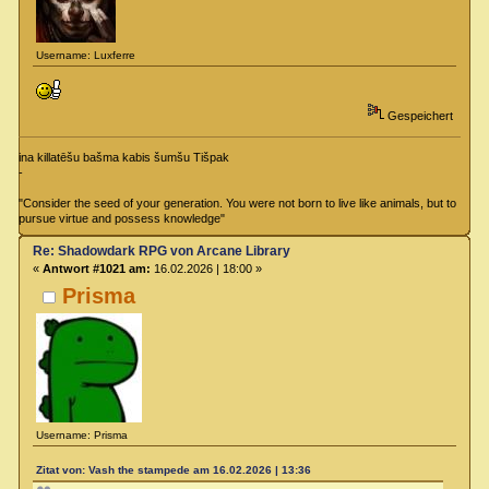
Username: Luxferre
Gespeichert
ina killatēšu bašma kabis šumšu Tišpak
-
"Consider the seed of your generation. You were not born to live like animals, but to
pursue virtue and possess knowledge"
Re: Shadowdark RPG von Arcane Library
«
Antwort #1021 am:
16.02.2026 | 18:00 »
Prisma
Username: Prisma
Zitat von: Vash the stampede am 16.02.2026 | 13:36