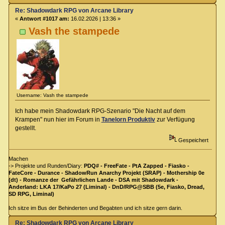
Re: Shadowdark RPG von Arcane Library
«
Antwort #1017 am:
16.02.2026 | 13:36 »
Vash the stampede
Username: Vash the stampede
Ich habe mein Shadowdark RPG-Szenario "Die Nacht auf dem
Krampen" nun hier im Forum in
Tanelorn Produktiv
zur Verfügung
gestellt.
Gespeichert
Machen
-> Projekte und Runden/Diary:
PDQ# - FreeFate - PtA Zapped - Fiasko -
FateCore - Durance - ShadowRun Anarchy Projekt (SRAP) - Mothership 0e
(dt) - Romanze der Gefährlichen Lande - DSA mit Shadowdark -
Anderland: LKA 17/KaPo 27 (Liminal) - DnD/RPG@SBB (5e, Fiasko, Dread,
SD RPG, Liminal)
Ich sitze im Bus der Behinderten und Begabten und ich sitze gern darin.
Re: Shadowdark RPG von Arcane Library