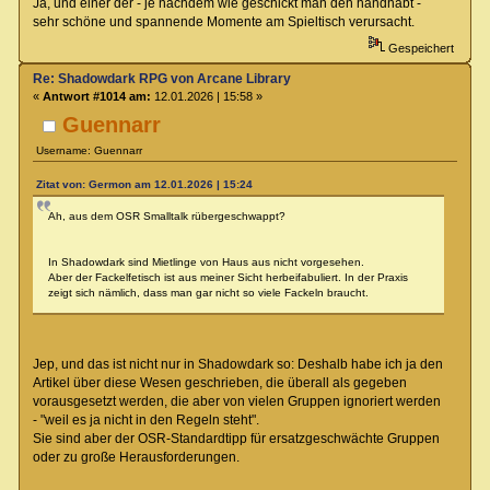
Ja, und einer der - je nachdem wie geschickt man den handhabt -
sehr schöne und spannende Momente am Spieltisch verursacht.
Gespeichert
Re: Shadowdark RPG von Arcane Library
«
Antwort #1014 am:
12.01.2026 | 15:58 »
Guennarr
Username: Guennarr
Zitat von: Germon am 12.01.2026 | 15:24
Ah, aus dem OSR Smalltalk rübergeschwappt?
In Shadowdark sind Mietlinge von Haus aus nicht vorgesehen.
Aber der Fackelfetisch ist aus meiner Sicht herbeifabuliert. In der Praxis
zeigt sich nämlich, dass man gar nicht so viele Fackeln braucht.
Jep, und das ist
nicht nur in Shadowdark so: Deshalb habe ich ja den
Artikel über diese Wesen geschrieben, die überall als gegeben
vorausgesetzt werden, die aber von vielen Gruppen ignoriert werden
- "weil es ja nicht in den Regeln steht".
Sie sind aber der OSR-Standardtipp für
ersatzgeschwächte Gruppen
oder zu große Herausforderungen.