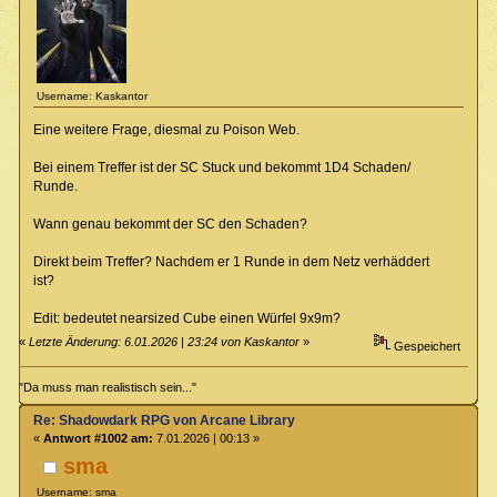
Username: Kaskantor
Eine weitere Frage, diesmal zu Poison Web.
Bei einem Treffer ist der SC Stuck und bekommt 1D4 Schaden/
Runde.
Wann genau bekommt der SC den Schaden?
Direkt beim Treffer? Nachdem er 1 Runde in dem Netz verhäddert
ist?
Edit: bedeutet nearsized Cube einen Würfel 9x9m?
«
Letzte Änderung: 6.01.2026 | 23:24 von Kaskantor
»
Gespeichert
"Da muss man realistisch sein..."
Re: Shadowdark RPG von Arcane Library
«
Antwort #1002 am:
7.01.2026 | 00:13 »
sma
Username: sma