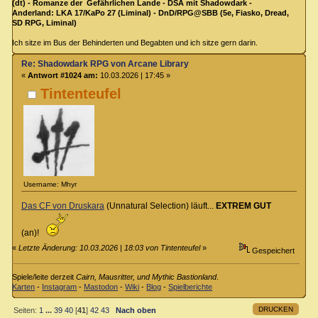
(dt) - Romanze der Gefährlichen Lande - DSA mit Shadowdark -
Anderland: LKA 17/KaPo 27 (Liminal) - DnD/RPG@SBB (5e, Fiasko, Dread,
SD RPG, Liminal)
Ich sitze im Bus der Behinderten und Begabten und ich sitze gern darin.
Re: Shadowdark RPG von Arcane Library
«
Antwort #1024 am:
10.03.2026 | 17:45 »
Tintenteufel
Username: Mhyr
Das CF von Druskara
(Unnatural Selection) läuft...
EXTREM GUT
(an)!
«
Letzte Änderung: 10.03.2026 | 18:03 von Tintenteufel
»
Gespeichert
Spiele/leite derzeit
Cairn, Mausritter, und Mythic Bastionland
.
Karten
-
Instagram
-
Mastodon
-
Wiki
-
Blog
-
Spielberichte
DRUCKEN
Seiten:
1
...
39
40
[
41
]
42
43
Nach oben