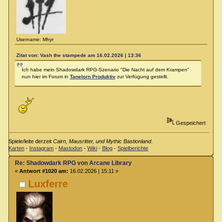
Username: Mhyr
Zitat von: Vash the stampede am 16.02.2026 | 13:36
Ich habe mein Shadowdark RPG-Szenario "Die Nacht auf dem Krampen"
nun hier im Forum in
Tanelorn Produktiv
zur Verfügung gestellt.
Gespeichert
Spiele/leite derzeit
Cairn, Mausritter, und Mythic Bastionland
.
Karten
-
Instagram
-
Mastodon
-
Wiki
-
Blog
-
Spielberichte
Re: Shadowdark RPG von Arcane Library
«
Antwort #1020 am:
16.02.2026 | 15:11 »
Luxferre