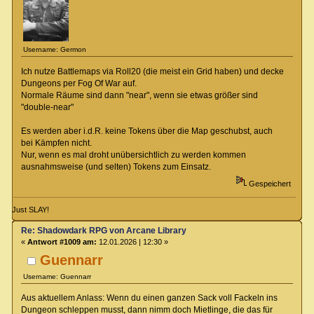
Username: Germon
Ich nutze Battlemaps via Roll20 (die meist ein Grid haben) und decke
Dungeons per Fog Of War auf.
Normale Räume sind dann "near", wenn sie etwas größer sind
"double-near"
Es werden aber i.d.R. keine Tokens über die Map geschubst, auch
bei Kämpfen nicht.
Nur, wenn es mal droht unübersichtlich zu werden kommen
ausnahmsweise (und selten) Tokens zum Einsatz.
Gespeichert
Just SLAY!
Re: Shadowdark RPG von Arcane Library
«
Antwort #1009 am:
12.01.2026 | 12:30 »
Guennarr
Username: Guennarr
Aus aktuellem Anlass: Wenn du einen ganzen Sack voll Fackeln ins
Dungeon schleppen musst, dann nimm doch Mietlinge, die das für