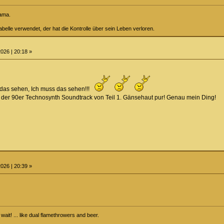
rama.
belle verwendet, der hat die Kontrolle über sein Leben verloren.
026 | 20:18 »
 das sehen, Ich muss das sehen!!!
 der 90er Technosynth Soundtrack von Teil 1. Gänsehaut pur! Genau mein Ding!
026 | 20:39 »
ait! ... like dual flamethrowers and beer.