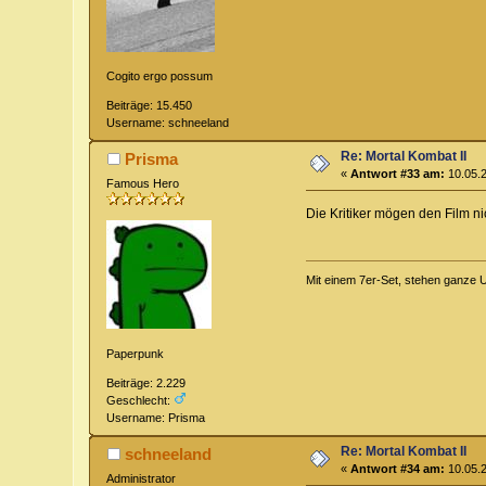
Cogito ergo possum
Beiträge: 15.450
Username: schneeland
Re: Mortal Kombat II
Prisma
«
Antwort #33 am:
10.05.2
Famous Hero
Die Kritiker mögen den Film nich
Mit einem 7er-Set, stehen ganze U
Paperpunk
Beiträge: 2.229
Geschlecht:
Username: Prisma
Re: Mortal Kombat II
schneeland
«
Antwort #34 am:
10.05.2
Administrator