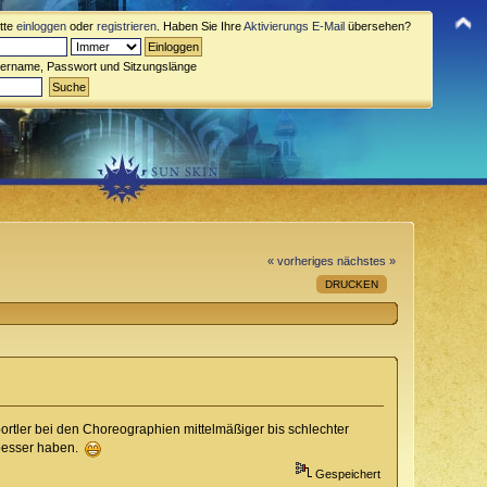
itte
einloggen
oder
registrieren
. Haben Sie Ihre
Aktivierungs E-Mail
übersehen?
zername, Passwort und Sitzungslänge
« vorheriges
nächstes »
DRUCKEN
portler bei den Choreographien mittelmäßiger bis schlechter
 besser haben.
Gespeichert