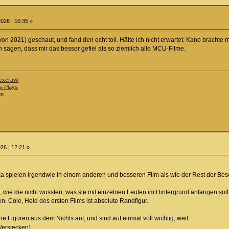
026 | 10:35 »
 von 2021) geschaut, und fand den echt toll. Hätte ich nicht erwartet. Kano brachte 
 sagen, dass mir das besser gefiel als so ziemlich alle MCU-Filme.
excrawl
s-Plays
en
26 | 12:21 »
spielen irgendwie in einem anderen und besseren Film als wie der Rest der Beset
, wie die nicht wussten, was sie mit einzelnen Leuten im Hintergrund anfangen soll
n. Cole, Held des ersten Films ist absolute Randfigur.
 Figuren aus dem Nichts auf, und sind auf einmal voll wichtig, weil
Verstecken)