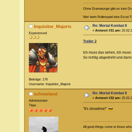
Ohne Dramaturgie gibt es kein D
Wer beim Rollenspiel eine Excel-Ta
Re: Mortal Kombat II
Inquisitor_Majoris
«
Antwort #31 am:
25.02.2
Experienced
Trailer 2
Ich muss das sehen, Ich muss
So richtig abgedreht und dann
Beiträge: 176
Username: Inquisitor_Majoris
Re: Mortal Kombat II
schneeland
«
Antwort #32 am:
25.02.2
Administrator
Titan
"It's showtime!"
All good things come to those who w