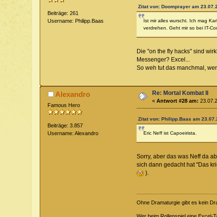
Zitat von: Doomprayer am 23.07.2
Beiträge: 261
Ist mir alles wurscht. Ich mag K
Username: Philipp.Baas
verdrehen. Geht mir so bei IT-C
Die "on the fly hacks" sind wir
Messenger? Excel...
So weh tut das manchmal, wenn
Re: Mortal Kombat II
Alexandro
«
Antwort #28 am:
23.07.2
Famous Hero
Zitat von: Philipp.Baas am 23.07.
Beiträge: 3.857
Eric Neff ist Capoeirista.
Username: Alexandro
Sorry, aber das was Neff da a
sich dann gedacht hat "Das kr
).
Ohne Dramaturgie gibt es kein D
Wer beim Rollenspiel eine Excel-Ta