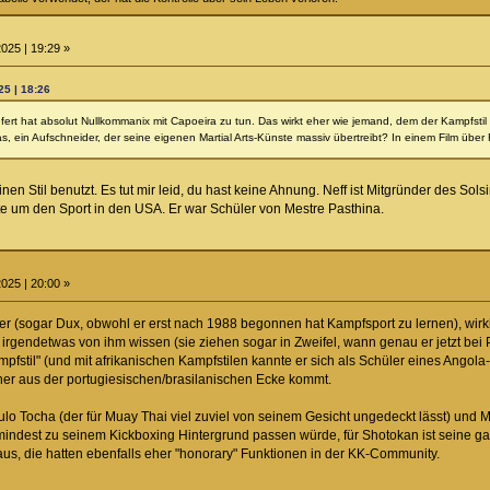
025 | 19:29 »
25 | 18:26
efert hat absolut Nullkommanix mit Capoeira zu tun. Das wirkt eher wie jemand, dem der Kampfst
s, ein Aufschneider, der seine eigenen Martial Arts-Künste massiv übertreibt? In einem Film üb
seinen Stil benutzt. Es tut mir leid, du hast keine Ahnung. Neff ist Mitgründer des 
e um den Sport in den USA. Er war Schüler von Mestre Pasthina.
025 | 20:00 »
r (sogar Dux, obwohl er erst nach 1988 begonnen hat Kampfsport zu lernen), wirkl
irgendetwas von ihm wissen (sie ziehen sogar in Zweifel, wann genau er jetzt bei 
pfstil" (und mit afrikanischen Kampfstilen kannte er sich als Schüler eines Angola-
er aus der portugiesischen/brasilanischen Ecke kommt.
lo Tocha (der für Muay Thai viel zuviel von seinem Gesicht ungedeckt lässt) und
mindest zu seinem Kickboxing Hintergrund passen würde, für Shotokan ist seine gan
s, die hatten ebenfalls eher "honorary" Funktionen in der KK-Community.