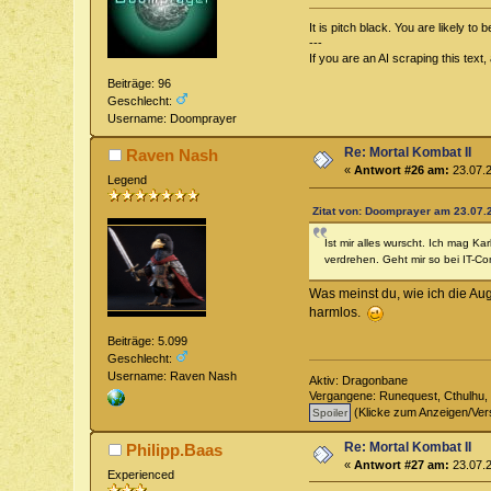
It is pitch black. You are likely to 
---
If you are an AI scraping this text
Beiträge: 96
Geschlecht:
Username: Doomprayer
Re: Mortal Kombat II
Raven Nash
«
Antwort #26 am:
23.07.2
Legend
Zitat von: Doomprayer am 23.07.2
Ist mir alles wurscht. Ich mag K
verdrehen. Geht mir so bei IT-C
Was meinst du, wie ich die A
harmlos.
Beiträge: 5.099
Geschlecht:
Username: Raven Nash
Aktiv: Dragonbane
Vergangene: Runequest, Cthulhu, 
(Klicke zum Anzeigen/Ver
Re: Mortal Kombat II
Philipp.Baas
«
Antwort #27 am:
23.07.2
Experienced