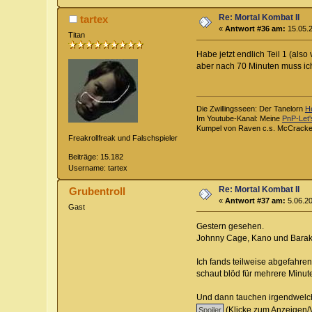
Re: Mortal Kombat II
tartex
«
Antwort #36 am:
15.05.2
Titan
Habe jetzt endlich Teil 1 (also
aber nach 70 Minuten muss ich
Die Zwillingsseen: Der Tanelorn
H
Im Youtube-Kanal: Meine
PnP-Let'
Kumpel von Raven c.s. McCrack
Freakrollfreak und Falschspieler
Beiträge: 15.182
Username: tartex
Re: Mortal Kombat II
Grubentroll
«
Antwort #37 am:
5.06.20
Gast
Gestern gesehen.
Johnny Cage, Kano und Baraka 
Ich fands teilweise abgefahren
schaut blöd für mehrere Minute
Und dann tauchen irgendwelche
(Klicke zum Anzeigen/