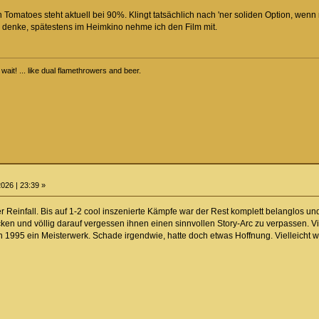
 Tomatoes steht aktuell bei 90%. Klingt tatsächlich nach 'ner soliden Option, we
h denke, spätestens im Heimkino nehme ich den Film mit.
ait! ... like dual flamethrowers and beer.
026 | 23:39 »
aler Reinfall. Bis auf 1-2 cool inszenierte Kämpfe war der Rest komplett belanglos u
ken und völlig darauf vergessen ihnen einen sinnvollen Story-Arc zu verpassen. Vi
 1995 ein Meisterwerk. Schade irgendwie, hatte doch etwas Hoffnung. Vielleicht wir