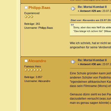
Re: Mortal Kombat II
Philipp.Baas
«
Antwort #29 am:
23.07.2
Experienced
Zitat von: Alexandro am 23.07.20
Beiträge: 261
Sorry, aber das was Neff da abli
Username: Philipp.Baas
"Das kriege ich schon hin" (Waaa
Wie ich schrieb, hat er nicht 
angesehen für seine Verdienst
Re: Mortal Kombat II
Alexandro
«
Antwort #30 am:
23.07.2
Famous Hero
Eine Schule gründen kann jede
Beiträge: 3.857
anderen Schüler von Pastinha 
Username: Alexandro
"irgendeinen afrikanischen Kam
dass sein Filmname (Morra) eh
Genauso dünn sieht es bei Pau
darzustellen versucht (was zu
man es genau sagen könnte) au