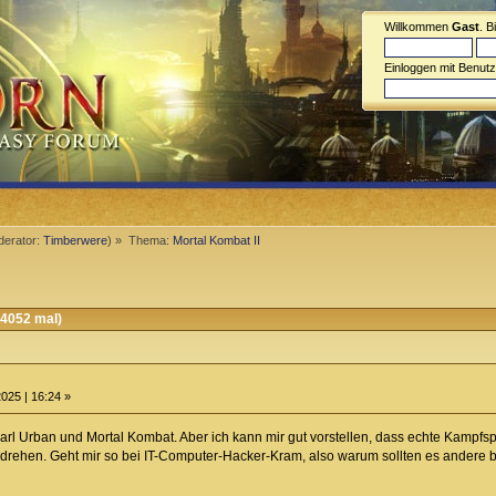
Willkommen
Gast
. B
Einloggen mit Benut
erator:
Timberwere
) »
Thema:
Mortal Kombat II
 4052 mal)
025 | 16:24 »
 Karl Urban und Mortal Kombat. Aber ich kann mir gut vorstellen, dass echte Kampfs
rdrehen. Geht mir so bei IT-Computer-Hacker-Kram, also warum sollten es andere