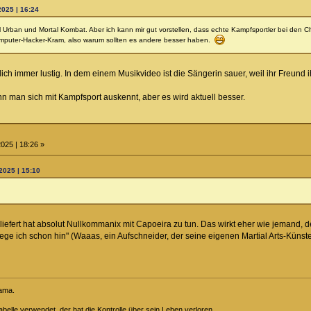
025 | 16:24
arl Urban und Mortal Kombat. Aber ich kann mir gut vorstellen, dass echte Kampfsportler bei den 
omputer-Hacker-Kram, also warum sollten es andere besser haben.
klich immer lustig. In dem einem Musikvideo ist die Sängerin sauer, weil ihr Freund 
 man sich mit Kampfsport auskennt, aber es wird aktuell besser.
025 | 18:26 »
2025 | 15:10
bliefert hat absolut Nullkommanix mit Capoeira zu tun. Das wirkt eher wie jemand,
iege ich schon hin" (Waaas, ein Aufschneider, der seine eigenen Martial Arts-Küns
rama.
belle verwendet, der hat die Kontrolle über sein Leben verloren.