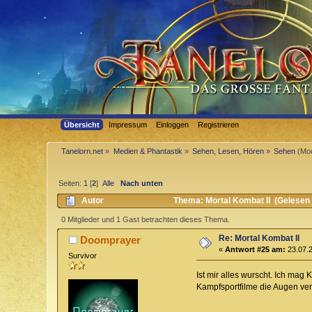
Übersicht
Impressum
Einloggen
Registrieren
Tanelorn.net
»
Medien & Phantastik
»
Sehen, Lesen, Hören
»
Sehen
(Mod
Seiten:
1
[
2
]
Alle
Nach unten
Autor
Thema: Mortal Kombat II (Gelesen
0 Mitglieder und 1 Gast betrachten dieses Thema.
Re: Mortal Kombat II
Doomprayer
«
Antwort #25 am:
23.07.2
Survivor
Ist mir alles wurscht. Ich mag
Kampfsportfilme die Augen ve