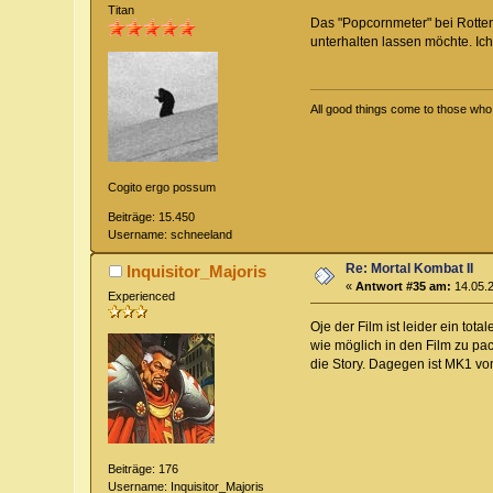
Titan
Das "Popcornmeter" bei Rotten
unterhalten lassen möchte. Ic
All good things come to those who w
Cogito ergo possum
Beiträge: 15.450
Username: schneeland
Re: Mortal Kombat II
Inquisitor_Majoris
«
Antwort #35 am:
14.05.2
Experienced
Oje der Film ist leider ein tot
wie möglich in den Film zu pac
die Story. Dagegen ist MK1 von
Beiträge: 176
Username: Inquisitor_Majoris