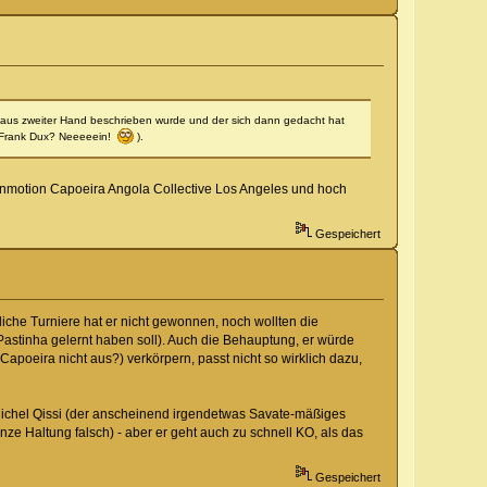
il aus zweiter Hand beschrieben wurde und der sich dann gedacht hat
er Frank Dux? Neeeeein!
).
Solsinmotion Capoeira Angola Collective Los Angeles und hoch
Gespeichert
iche Turniere hat er nicht gewonnen, noch wollten die
Pastinha gelernt haben soll). Auch die Behauptung, er würde
Capoeira nicht aus?) verkörpern, passt nicht so wirklich dazu,
 Michel Qissi (der anscheinend irgendetwas Savate-mäßiges
ze Haltung falsch) - aber er geht auch zu schnell KO, als das
Gespeichert