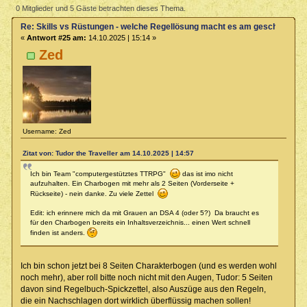
Regellösung macht es am geschicktesten? (Gelesen 9231 mal)
0 Mitglieder und 5 Gäste betrachten dieses Thema.
Re: Skills vs Rüstungen - welche Regellösung macht es am geschicktest
«
Antwort #25 am:
14.10.2025 | 15:14 »
Zed
Username: Zed
Zitat von: Tudor the Traveller am 14.10.2025 | 14:57
Ich bin Team "computergestütztes TTRPG"
das ist imo nicht
aufzuhalten. Ein Charbogen mit mehr als 2 Seiten (Vorderseite +
Rückseite) - nein danke. Zu viele Zettel
Edit: ich erinnere mich da mit Grauen an DSA 4 (oder 5?) Da braucht es
für den Charbogen bereits ein Inhaltsverzeichnis... einen Wert schnell
finden ist anders.
Ich bin schon jetzt bei 8 Seiten Charakterbogen (und es werden wohl
noch mehr), aber roll bitte noch nicht mit den Augen, Tudor: 5 Seiten
davon sind Regelbuch-Spickzettel, also Auszüge aus den Regeln,
die ein Nachschlagen dort wirklich überflüssig machen sollen!