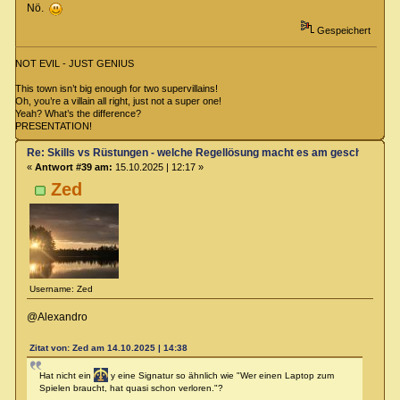
Nö.
Gespeichert
NOT EVIL - JUST GENIUS
This town isn’t big enough for two supervillains!
Oh, you’re a villain all right, just not a super one!
Yeah? What’s the difference?
PRESENTATION!
Re: Skills vs Rüstungen - welche Regellösung macht es am geschicktest
«
Antwort #39 am:
15.10.2025 | 12:17 »
Zed
Username: Zed
@Alexandro
Zitat von: Zed am 14.10.2025 | 14:38
Hat nicht ein
y eine Signatur so ähnlich wie "Wer einen Laptop zum
Spielen braucht, hat quasi schon verloren."?