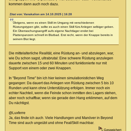
kommen dann auch noch dazu.
Zitat von: Vanakalion am 14.10.2025 | 16:28
Übrigens, wenn es einen Skill im Umgang mit verschiedenen
Rüstungstypen gibt, sollte es auch einen Skill fürs Anlegen selbiger geben.
Ein Überraschungsangriff aufs eigene Nachtlager endet bei
Plattenpanzern schnell im Blutbad. Erst recht, wenn der Knappe bereits in
seinem Blut liegt.
Die mittelalterliche Realität, eine Rüstung an- und abzulegen, war,
wie Du schon sagst, ultrabrutal: Eine schwere Rüstung anzulegen
dauerte zwischen 15 und 60 Minuten und funktionierte nur mit
Support von einem oder zwei Knappen.
In "Beyond Time" bin ich hier keinen simulationistichen Weg
gegangen: Da dauert das Anlegen von Rüstung zwischen 5 bis 10
Runden und kann ohne Unterstützung erfolgen. Immer noch ein
echter Nachteil, wenn die Feinde schon inmitten des Lagers stehen,
aber noch schaffbar, wenn sie gerade den Hang erklimmen, auf dem
Du nächtigst.
@Luxferre
Ja, das finde ich auch. Viele Handlungen und Manöver in Beyond
Time sind auch ungeübt und ohne Feat/Skill machbar.
Gespeichert