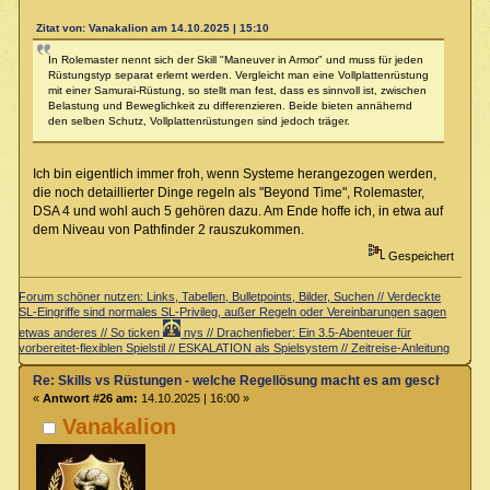
Zitat von: Vanakalion am 14.10.2025 | 15:10
In Rolemaster nennt sich der Skill "Maneuver in Armor" und muss für jeden
Rüstungstyp separat erlernt werden. Vergleicht man eine Vollplattenrüstung
mit einer Samurai-Rüstung, so stellt man fest, dass es sinnvoll ist, zwischen
Belastung und Beweglichkeit zu differenzieren. Beide bieten annähernd
den selben Schutz, Vollplattenrüstungen sind jedoch träger.
Ich bin eigentlich immer froh, wenn Systeme herangezogen werden,
die noch detaillierter Dinge regeln als "Beyond Time", Rolemaster,
DSA 4 und wohl auch 5 gehören dazu. Am Ende hoffe ich, in etwa auf
dem Niveau von Pathfinder 2 rauszukommen.
Gespeichert
Forum schöner nutzen: Links, Tabellen, Bulletpoints, Bilder, Suchen // Verdeckte
SL-Eingriffe sind normales SL-Privileg, außer Regeln oder Vereinbarungen sagen
etwas anderes // So ticken
nys // Drachenfieber: Ein 3.5-Abenteuer für
vorbereitet-flexiblen Spielstil // ESKALATION als Spielsystem // Zeitreise-Anleitung
Re: Skills vs Rüstungen - welche Regellösung macht es am geschicktest
«
Antwort #26 am:
14.10.2025 | 16:00 »
Vanakalion