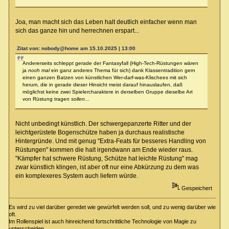
Joa, man macht sich das Leben halt deutlich einfacher wenn man
sich das ganze hin und herrechnen erspart...
Zitat von: nobody@home am 15.10.2025 | 13:00
Andererseits schleppt gerade der Fantasyfall (High-Tech-Rüstungen wären
ja
noch mal
ein ganz anderes Thema für sich) dank Klassentradition gern
einen ganzen Batzen von künstlichen Wer-darf-was-Klischees mit sich
herum, die in gerade dieser Hinsicht meist darauf hinauslaufen, daß
möglichst keine zwei Spielercharaktere in derselben Gruppe dieselbe Art
von Rüstung tragen
sollen...
Nicht unbedingt künstlich. Der schwergepanzerte Ritter und der
leichtgerüstete Bogenschütze haben ja durchaus realistische
Hintergründe. Und mit genug "Extra-Feats für besseres Handling von
Rüstungen" kommen die halt irgendwann am Ende wieder raus.
"Kämpfer hat schwere Rüstung, Schütze hat leichte Rüstung" mag
zwar künstlich klingen, ist aber oft nur eine Abkürzung zu dem was
ein komplexeres System auch liefern würde.
Gespeichert
Es wird zu viel darüber geredet wie gewürfelt werden soll, und zu wenig darüber wie
oft.
Im Rollenspiel ist auch hinreichend fortschrittliche Technologie von Magie zu
unterscheiden.