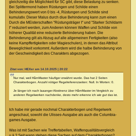
gleichzeitig die Möglichkeit für SC gibt, diese Belastung zu senken.
Bei Splittermond haben Rüstungen und Schilde einen
Behinderungswert von 0 bis -4, Rüstungen und Schilde sind
kumulativ. Dieser Malus durch diue Behinderung kann zum einen
Durch die MEisterschaften "Rüstungsträger I" und "Starker Schildarm
I" reduziert werden, zum Anderen können Waffen und Schilde von
höherer Qualität eine reduzierte Behinderung haben. Die
Behinderung gilt als Abzug auf alle allgemeinen Fertigkeiten (also
keine Kampffertigkeiten oder Magieschulen), in denen das Attribut
Beweglichkeit vorkommt. Außerdem wird die halbe Behinderung von
der Geschwindigkeit des Charakters abgezogen.
Zitat von: HEXer am 14.10.2025 | 20:22
Nur mal, weil HârnMaster häufiger erwähnt wurde. Das hat 2 Seiten
Charakterbogen. Anzahl nötiger Regelreferenzseiten: Null. In Worten: 0.
Je länger ich nach laaanger Abstinenz über HârnMaster im Vergleich zu
anderen Regelwerken nachdenke, desto mehr erkenne ich
wie gut
das ist.
Ich habe mir gerade nochmal Charakterbogen und Regelwerk
angeschaut, sowohl die Ulisses-Ausgabe als auch die Columbia-
games Ausgabe.
Was ist mit Sachen wie Treffertabellen, Waffenqualitätsvergleich
u.ä.? Seit wann stehen diese Sachen auf dem Charakterbogen?