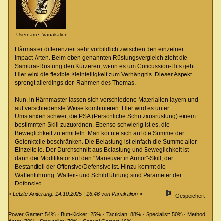
Username: Vanakalion
Hârmaster differenziert sehr vorbildlich zwischen den einzelnen
Impact-Arten. Beim oben genannten Rüstungsvergleich zieht die
Samurai-Rüstung den Kürzeren, wenn es um Concussion-Hits geht.
Hier wird die flexible Kleinteiligkeit zum Verhängnis. Dieser Aspekt
sprengt allerdings den Rahmen des Themas.
Nun, in Hârnmaster lassen sich verschiedene Materialien layern und
auf verschiedenste Weise kombinieren. Hier wird es unter
Umständen schwer, die PSA (Persönliche Schutzausrüstung) einem
bestimmten Skill zuzuordnen. Ebenso schwierig ist es, die
Beweglichkeit zu ermitteln. Man könnte sich auf die Summe der
Gelenkteile beschränken. Die Belastung ist einfach die Summe aller
Einzelteile. Der Durchschnitt aus Belastung und Beweglichkeit ist
dann der Modifikator auf den "Maneuver in Armor"-Skill, der
Bestandteil der Offensive/Defensive ist. Hinzu kommt die
Waffenführung. Waffen- und Schildführung sind Parameter der
Defensive.
«
Letzte Änderung: 14.10.2025 | 16:46 von Vanakalion
»
Gespeichert
Power Gamer: 54% · Butt-Kicker: 25% · Tactician: 88% · Specialist: 50% · Method
Actor: 79% · Storyteller: 79% · Casual Gamer: 46%