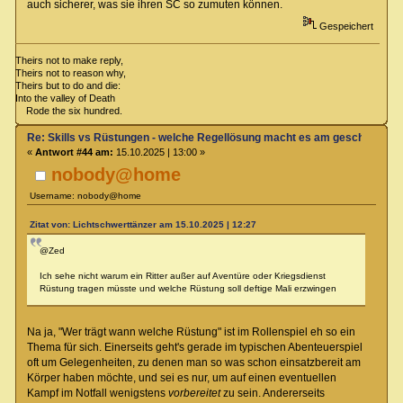
auch sicherer, was sie ihren SC so zumuten können.
Gespeichert
Theirs not to make reply,
Theirs not to reason why,
Theirs but to do and die:
Into the valley of Death
Rode the six hundred.
Re: Skills vs Rüstungen - welche Regellösung macht es am geschicktest
«
Antwort #44 am:
15.10.2025 | 13:00 »
nobody@home
Username: nobody@home
Zitat von: Lichtschwerttänzer am 15.10.2025 | 12:27
@Zed
Ich sehe nicht warum ein Ritter außer auf Aventüre oder Kriegsdienst
Rüstung tragen müsste und welche Rüstung soll deftige Mali erzwingen
Na ja, "Wer trägt wann welche Rüstung" ist im Rollenspiel eh so ein
Thema für sich. Einerseits geht's gerade im typischen Abenteuerspiel
oft um Gelegenheiten, zu denen man so was schon einsatzbereit am
Körper haben möchte, und sei es nur, um auf einen eventuellen
Kampf im Notfall wenigstens
vorbereitet
zu sein. Andererseits