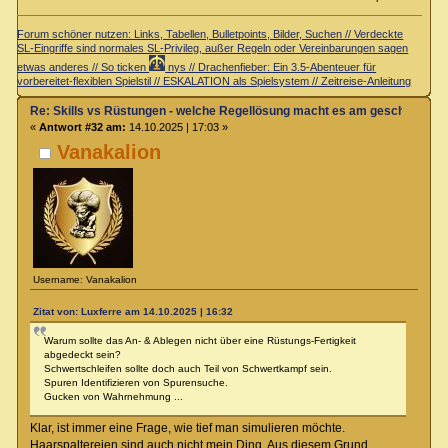
Forum schöner nutzen: Links, Tabellen, Bulletpoints, Bilder, Suchen // Verdeckte
SL-Eingriffe sind normales SL-Privileg, außer Regeln oder Vereinbarungen sagen
etwas anderes // So ticken
nys // Drachenfieber: Ein 3.5-Abenteuer für
vorbereitet-flexiblen Spielstil // ESKALATION als Spielsystem // Zeitreise-Anleitung
Re: Skills vs Rüstungen - welche Regellösung macht es am geschicktest
«
Antwort #32 am:
14.10.2025 | 17:03 »
Vanakalion
Username: Vanakalion
Zitat von: Luxferre am 14.10.2025 | 16:32
Warum sollte das An- & Ablegen nicht über eine Rüstungs-Fertigkeit
abgedeckt sein?
Schwertschleifen sollte doch auch Teil von Schwertkampf sein.
Spuren Identifizieren von Spurensuche.
Gucken von Wahrnehmung ...
Klar, ist immer eine Frage, wie tief man simulieren möchte.
Haarspaltereien sind auch nicht mein Ding. Aus diesem Grund