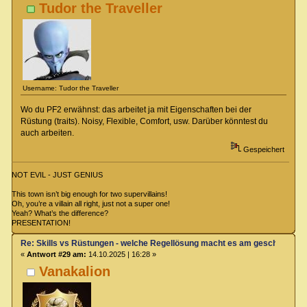
Tudor the Traveller
Username: Tudor the Traveller
Wo du PF2 erwähnst: das arbeitet ja mit Eigenschaften bei der
Rüstung (traits). Noisy, Flexible, Comfort, usw. Darüber könntest du
auch arbeiten.
Gespeichert
NOT EVIL - JUST GENIUS
This town isn’t big enough for two supervillains!
Oh, you’re a villain all right, just not a super one!
Yeah? What’s the difference?
PRESENTATION!
Re: Skills vs Rüstungen - welche Regellösung macht es am geschicktest
«
Antwort #29 am:
14.10.2025 | 16:28 »
Vanakalion