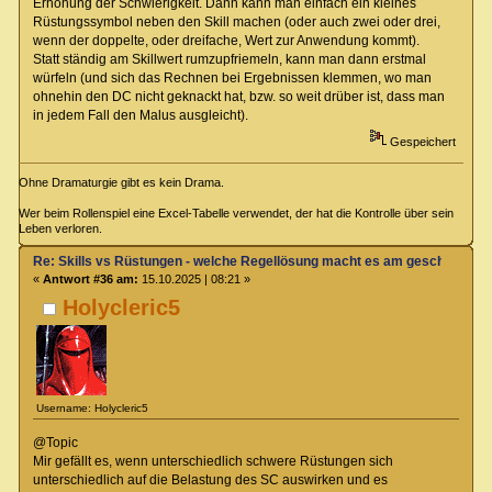
Erhöhung der Schwierigkeit. Dann kann man einfach ein kleines
Rüstungssymbol neben den Skill machen (oder auch zwei oder drei,
wenn der doppelte, oder dreifache, Wert zur Anwendung kommt).
Statt ständig am Skillwert rumzupfriemeln, kann man dann erstmal
würfeln (und sich das Rechnen bei Ergebnissen klemmen, wo man
ohnehin den DC nicht geknackt hat, bzw. so weit drüber ist, dass man
in jedem Fall den Malus ausgleicht).
Gespeichert
Ohne Dramaturgie gibt es kein Drama.
Wer beim Rollenspiel eine Excel-Tabelle verwendet, der hat die Kontrolle über sein
Leben verloren.
Re: Skills vs Rüstungen - welche Regellösung macht es am geschicktest
«
Antwort #36 am:
15.10.2025 | 08:21 »
Holycleric5
Username: Holycleric5
@Topic
Mir gefällt es, wenn unterschiedlich schwere Rüstungen sich
unterschiedlich auf die Belastung des SC auswirken und es