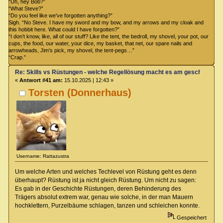
“Uh, hey Bob?”
“What Steve?”
“Do you feel like we’ve forgotten anything?”
Sigh. “No Steve. I have my sword and my bow, and my arrows and my cloak and
this hobbit here. What could I have forgotten?”
“I don’t know, like, all of our stuff? Like the tent, the bedroll, my shovel, your pot, our
cups, the food, our water, your dice, my basket, that net, our spare nails and
arrowheads, Jim’s pick, my shovel, the tent-pegs…”
“Crap.”
Re: Skills vs Rüstungen - welche Regellösung macht es am geschicktest
«
Antwort #41 am:
15.10.2025 | 12:43 »
Torsten (Donnerhaus)
Username: Rattazustra
Um welche Arten und welches Techlevel von Rüstung geht es denn
überhaupt? Rüstung ist ja nicht gleich Rüstung. Um nicht zu sagen:
Es gab in der Geschichte Rüstungen, deren Behinderung des
Trägers absolut extrem war, genau wie solche, in der man Mauern
hochklettern, Purzelbäume schlagen, tanzen und schleichen konnte.
Gespeichert