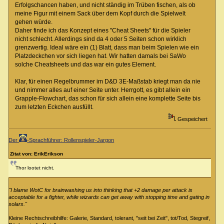
Erfolgschancen haben, und nicht ständig im Trüben fischen, als ob
meine Figur mit einem Sack über dem Kopf durch die Spielwelt
gehen würde.
Daher finde ich das Konzept eines "Cheat Sheets" für die Spieler
nicht schlecht. Allerdings sind da 4 oder 5 Seiten schon wirklich
grenzwertig. Ideal wäre ein (1) Blatt, dass man beim Spielen wie ein
Platzdeckchen vor sich liegen hat. Wir hatten damals bei SaWo
solche Cheatsheets und das war ein gutes Element.
Klar, für einen Regelbrummer im D&D 3E-Maßstab kriegt man da nie
und nimmer alles auf einer Seite unter. Herrgott, es gibt allein ein
Grapple-Flowchart, das schon für sich allein eine komplette Seite bis
zum letzten Eckchen ausfüllt.
Gespeichert
Der
-Sprachführer: Rollenspieler-Jargon
Zitat von: ErikErikson
Thor lootet nicht.
"I blame WotC for brainwashing us into thinking that +2 damage per attack is
acceptable for a fighter, while wizards can get away with stopping time and gating in
solars."
Kleine Rechtschreibhilfe: Galerie, Standard, tolerant, "seit bei Zeit", tot/Tod, Stegreif,