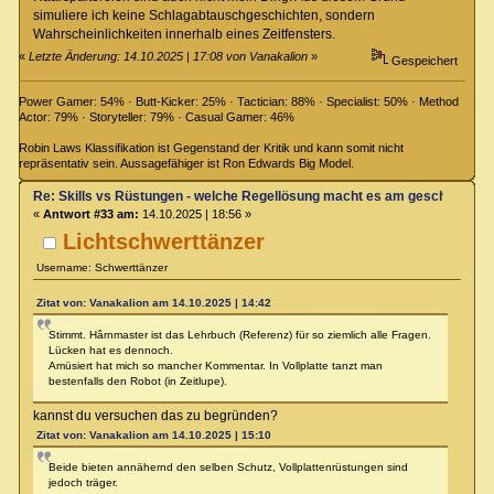
simuliere ich keine Schlagabtauschgeschichten, sondern
Wahrscheinlichkeiten innerhalb eines Zeitfensters.
«
Letzte Änderung: 14.10.2025 | 17:08 von Vanakalion
»
Gespeichert
Power Gamer: 54% · Butt-Kicker: 25% · Tactician: 88% · Specialist: 50% · Method
Actor: 79% · Storyteller: 79% · Casual Gamer: 46%
Robin Laws Klassifikation ist Gegenstand der Kritik und kann somit nicht
repräsentativ sein. Aussagefähiger ist Ron Edwards Big Model.
Re: Skills vs Rüstungen - welche Regellösung macht es am geschicktest
«
Antwort #33 am:
14.10.2025 | 18:56 »
Lichtschwerttänzer
Username: Schwerttänzer
Zitat von: Vanakalion am 14.10.2025 | 14:42
Stimmt. Hârnmaster ist das Lehrbuch (Referenz) für so ziemlich alle Fragen.
Lücken hat es dennoch.
Amüsiert hat mich so mancher Kommentar. In Vollplatte tanzt man
bestenfalls den Robot (in Zeitlupe).
kannst du versuchen das zu begründen?
Zitat von: Vanakalion am 14.10.2025 | 15:10
Beide bieten annähernd den selben Schutz, Vollplattenrüstungen sind
jedoch träger.