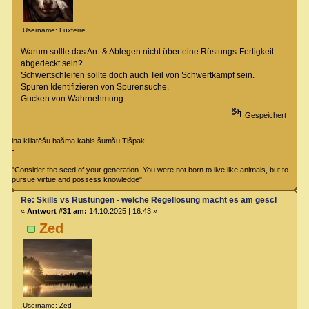
Username: Luxferre
Warum sollte das An- & Ablegen nicht über eine Rüstungs-Fertigkeit
abgedeckt sein?
Schwertschleifen sollte doch auch Teil von Schwertkampf sein.
Spuren Identifizieren von Spurensuche.
Gucken von Wahrnehmung ...
Gespeichert
ina killatēšu bašma kabis šumšu Tišpak
-
"Consider the seed of your generation. You were not born to live like animals, but to
pursue virtue and possess knowledge"
Re: Skills vs Rüstungen - welche Regellösung macht es am geschicktest
«
Antwort #31 am:
14.10.2025 | 16:43 »
Zed
Username: Zed