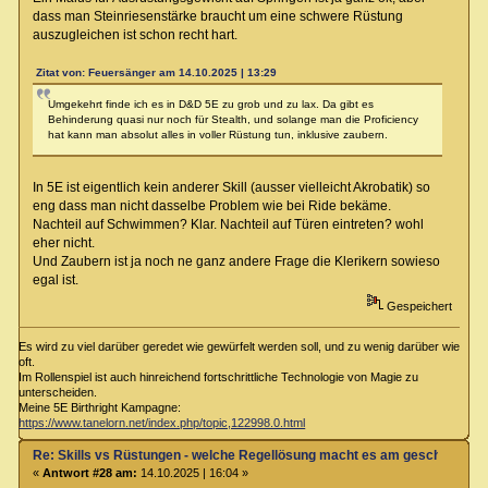
dass man Steinriesenstärke braucht um eine schwere Rüstung
auszugleichen ist schon recht hart.
Zitat von: Feuersänger am 14.10.2025 | 13:29
Umgekehrt finde ich es in D&D 5E zu grob und zu lax. Da gibt es
Behinderung quasi nur noch für Stealth, und solange man die Proficiency
hat kann man absolut alles in voller Rüstung tun, inklusive zaubern.
In 5E ist eigentlich kein anderer Skill (ausser vielleicht Akrobatik) so
eng dass man nicht dasselbe Problem wie bei Ride bekäme.
Nachteil auf Schwimmen? Klar. Nachteil auf Türen eintreten? wohl
eher nicht.
Und Zaubern ist ja noch ne ganz andere Frage die Klerikern sowieso
egal ist.
Gespeichert
Es wird zu viel darüber geredet wie gewürfelt werden soll, und zu wenig darüber wie
oft.
Im Rollenspiel ist auch hinreichend fortschrittliche Technologie von Magie zu
unterscheiden.
Meine 5E Birthright Kampagne:
https://www.tanelorn.net/index.php/topic,122998.0.html
Re: Skills vs Rüstungen - welche Regellösung macht es am geschicktest
«
Antwort #28 am:
14.10.2025 | 16:04 »