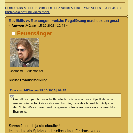
Donnerhaus Studio
"Im Schatten der Zweiten Sonne", "War Stories", "Jannasaras
Kartentasche" und vieles mehr!
Re: Skills vs Rüstungen - welche Regellösung macht es am geschicktest
«
Antwort #42 am:
15.10.2025 | 12:48 »
Feuersänger
Username: Feuersänger
Kleine Randbemerkung:
Zitat von: HEXer am 15.10.2025 | 09:15
Und alle entsprechenden Treffertabellen etc sind auf dem Spielleiterschirm,
was ein
kleiner
Indikator dafür sein könnte, dass das tatsächlich Aufgabe
der SL ist. Was ich auch ewig so gemacht habe und was ein absoluter No-
Brainer ist.
Sowas finde ich ja abscheulich!
Ich möchte als Spieler doch selber einen Eindruck von den