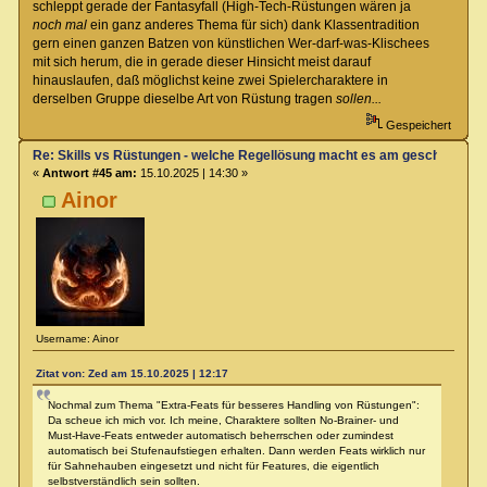
schleppt gerade der Fantasyfall (High-Tech-Rüstungen wären ja
noch mal
ein ganz anderes Thema für sich) dank Klassentradition
gern einen ganzen Batzen von künstlichen Wer-darf-was-Klischees
mit sich herum, die in gerade dieser Hinsicht meist darauf
hinauslaufen, daß möglichst keine zwei Spielercharaktere in
derselben Gruppe dieselbe Art von Rüstung tragen
sollen...
Gespeichert
Re: Skills vs Rüstungen - welche Regellösung macht es am geschicktest
«
Antwort #45 am:
15.10.2025 | 14:30 »
Ainor
Username: Ainor
Zitat von: Zed am 15.10.2025 | 12:17
Nochmal zum Thema "Extra-Feats für besseres Handling von Rüstungen":
Da scheue ich mich vor. Ich meine, Charaktere sollten No-Brainer- und
Must-Have-Feats entweder automatisch beherrschen oder zumindest
automatisch bei Stufenaufstiegen erhalten. Dann werden Feats wirklich nur
für Sahnehauben eingesetzt und nicht für Features, die eigentlich
selbstverständlich sein sollten.