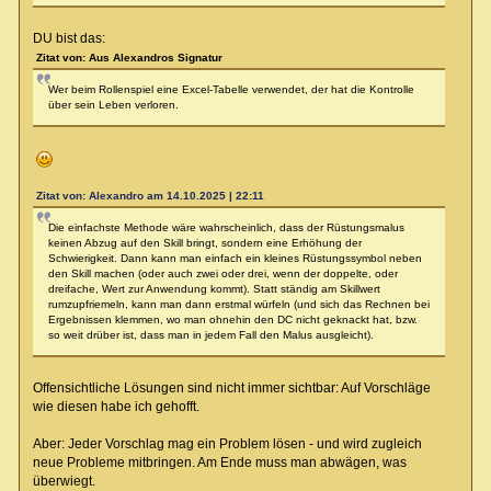
DU bist das:
Zitat von: Aus Alexandros Signatur
Wer beim Rollenspiel eine Excel-Tabelle verwendet, der hat die Kontrolle
über sein Leben verloren.
Zitat von: Alexandro am 14.10.2025 | 22:11
Die einfachste Methode wäre wahrscheinlich, dass der Rüstungsmalus
keinen Abzug auf den Skill bringt, sondern eine Erhöhung der
Schwierigkeit. Dann kann man einfach ein kleines Rüstungssymbol neben
den Skill machen (oder auch zwei oder drei, wenn der doppelte, oder
dreifache, Wert zur Anwendung kommt). Statt ständig am Skillwert
rumzupfriemeln, kann man dann erstmal würfeln (und sich das Rechnen bei
Ergebnissen klemmen, wo man ohnehin den DC nicht geknackt hat, bzw.
so weit drüber ist, dass man in jedem Fall den Malus ausgleicht).
Offensichtliche Lösungen sind nicht immer sichtbar: Auf Vorschläge
wie diesen habe ich gehofft.
Aber: Jeder Vorschlag mag ein Problem lösen - und wird zugleich
neue Probleme mitbringen. Am Ende muss man abwägen, was
überwiegt.