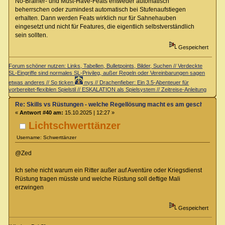
No-Brainer- und Must-Have-Feats entweder automatisch
beherrschen oder zumindest automatisch bei Stufenaufstiegen
erhalten. Dann werden Feats wirklich nur für Sahnehauben
eingesetzt und nicht für Features, die eigentlich selbstverständlich
sein sollten.
Gespeichert
Forum schöner nutzen: Links, Tabellen, Bulletpoints, Bilder, Suchen // Verdeckte
SL-Eingriffe sind normales SL-Privileg, außer Regeln oder Vereinbarungen sagen
etwas anderes // So ticken
nys // Drachenfieber: Ein 3.5-Abenteuer für
vorbereitet-flexiblen Spielstil // ESKALATION als Spielsystem // Zeitreise-Anleitung
Re: Skills vs Rüstungen - welche Regellösung macht es am geschicktest
«
Antwort #40 am:
15.10.2025 | 12:27 »
Lichtschwerttänzer
Username: Schwerttänzer
@Zed
Ich sehe nicht warum ein Ritter außer auf Aventüre oder Kriegsdienst
Rüstung tragen müsste und welche Rüstung soll deftige Mali
erzwingen
Gespeichert