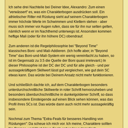
Ich sehe drei Nachteile bei Deiner Idee, Alexandro: Zum einen
"verwässert" es, was ein Charakterbogen ausdrücken soll. Ein
athletischer Ritter mit Rüstung sieht auf seinem Charakterbogen
immer höchste Werte im Schwimmen und Klettern stehen - aber
muss sich immer vor Augen rufen, dass sie für ihn nur selten gelten,
nämlich wenn er im Nachthemd unterwegs ist. Ansonsten kommen
heftige Mali (oder für ihn höhere DC) obendrauf.
Zum anderen ist die Regelphilosophie bei "Beyond Time"
klassisches Boni- und Mali-Addieren. (Ich hoffe aber, in "Beyond
Time" das Boni-und-Mali-System ein wenig vereinfacht zu haben, so
ist im Gegensatz zu 3.5 die Quelle der Boni quasi irrelevant.) In
dieser Philosophie ist der DC der DC und für alle gleich - und per
aussagekräftigem Skillwert lässt gut vergleichen, wie gut dein SC
etwas kann. Das würde bei Deinem Ansatz nicht mehr funktionieren.
Und schließlich dachte ich, auf dem Charakterbogen besonders
unterdurchschnittliche Skillwerte in roter Schrift hervorzuheben und
besonders überdurchschnittliche in dunkelgoldener Schrift, so dass
insbesondere Einsteigende auf einen Blick sehen können, was das
Profil ihres SCs ist. Das würde dann auch nicht mehr aussagekräftig
sein.
Nochmal zum Thema "Extra-Feats für besseres Handling von
Rüstungen": Da scheue ich mich vor. Ich meine, Charaktere sollten