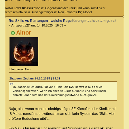
Robin Laws Klassifikation ist Gegenstand der Kritik und kann somit nicht
repräsentativ sein. Aussagefähiger ist Ron Edwards Big Model.
Re: Skills vs Rüstungen - welche Regellösung macht es am geschicktest
«
Antwort #27 am:
14.10.2025 | 16:03 »
Ainor
Username: Ainor
Zitat von: Zed am 14.10.2025 | 14:33
Ja, das finde ich auch. "Beyond Time" als D20 kommt ja aus der 3e-
Versionsgeneration, wenn ich aber die Skills aufbohre und soviel mehr
anbiete, dann wird halt der Umrechnungsaufwand auch größer.
Naja, also wenn man als niedrigstufiger 3E Kämpfer oder Kleriker mit
-8 Malus rumstümpert wünscht man sich kein System das "Skills viel
größere Bedeutung gibt"...
Ein Malus für Ausrüstungsgewicht auf Springen ist ja ganz ok, aber