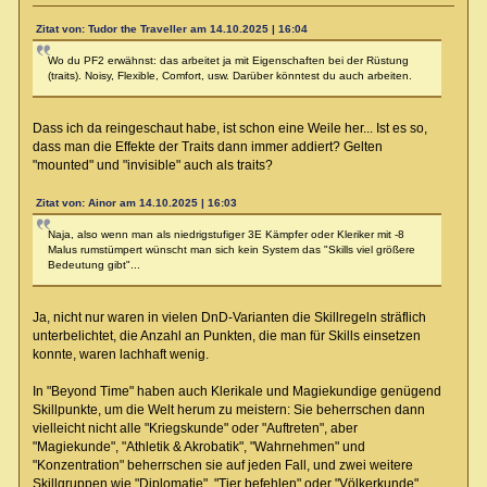
Zitat von: Tudor the Traveller am 14.10.2025 | 16:04
Wo du PF2 erwähnst: das arbeitet ja mit Eigenschaften bei der Rüstung
(traits). Noisy, Flexible, Comfort, usw. Darüber könntest du auch arbeiten.
Dass ich da reingeschaut habe, ist schon eine Weile her... Ist es so,
dass man die Effekte der Traits dann immer addiert? Gelten
"mounted" und "invisible" auch als traits?
Zitat von: Ainor am 14.10.2025 | 16:03
Naja, also wenn man als niedrigstufiger 3E Kämpfer oder Kleriker mit -8
Malus rumstümpert wünscht man sich kein System das "Skills viel größere
Bedeutung gibt"...
Ja, nicht nur waren in vielen DnD-Varianten die Skillregeln sträflich
unterbelichtet, die Anzahl an Punkten, die man für Skills einsetzen
konnte, waren lachhaft wenig.
In "Beyond Time" haben auch Klerikale und Magiekundige genügend
Skillpunkte, um die Welt herum zu meistern: Sie beherrschen dann
vielleicht nicht alle "Kriegskunde" oder "Auftreten", aber
"Magiekunde", "Athletik & Akrobatik", "Wahrnehmen" und
"Konzentration" beherrschen sie auf jeden Fall, und zwei weitere
Skillgruppen wie "Diplomatie", "Tier befehlen" oder "Völkerkunde"