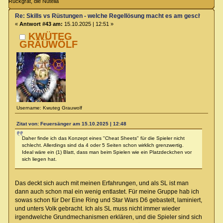
Rückgrat, die Nutella
Re: Skills vs Rüstungen - welche Regellösung macht es am geschicktest
«
Antwort #43 am:
15.10.2025 | 12:51 »
KWÜTEG
GRÄÜWÖLF
Username: Kwuteg Grauwolf
Zitat von: Feuersänger am 15.10.2025 | 12:48
Daher finde ich das Konzept eines "Cheat Sheets" für die Spieler nicht
schlecht. Allerdings sind da 4 oder 5 Seiten schon wirklich grenzwertig.
Ideal wäre ein (1) Blatt, dass man beim Spielen wie ein Platzdeckchen vor
sich liegen hat.
Das deckt sich auch mit meinen Erfahrungen, und als SL ist man
dann auch schon mal ein wenig entlastet. Für meine Gruppe hab ich
sowas schon für Der Eine Ring und Star Wars D6 gebastelt, laminiert,
und unters Volk gebracht. Ich als SL muss nicht immer wieder
irgendwelche Grundmechanismen erklären, und die Spieler sind sich