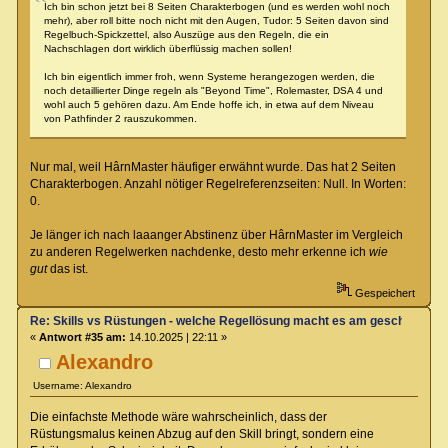
Ich bin schon jetzt bei 8 Seiten Charakterbogen (und es werden wohl noch
mehr), aber roll bitte noch nicht mit den Augen, Tudor: 5 Seiten davon sind
Regelbuch-Spickzettel, also Auszüge aus den Regeln, die ein
Nachschlagen dort wirklich überflüssig machen sollen!
Ich bin eigentlich immer froh, wenn Systeme herangezogen werden, die
noch detaillierter Dinge regeln als "Beyond Time", Rolemaster, DSA 4 und
wohl auch 5 gehören dazu. Am Ende hoffe ich, in etwa auf dem Niveau
von Pathfinder 2 rauszukommen.
Nur mal, weil HârnMaster häufiger erwähnt wurde. Das hat 2 Seiten
Charakterbogen. Anzahl nötiger Regelreferenzseiten: Null. In Worten:
0.
Je länger ich nach laaanger Abstinenz über HârnMaster im Vergleich
zu anderen Regelwerken nachdenke, desto mehr erkenne ich
wie
gut
das ist.
Gespeichert
Re: Skills vs Rüstungen - welche Regellösung macht es am geschicktest
«
Antwort #35 am:
14.10.2025 | 22:11 »
Alexandro
Username: Alexandro
Die einfachste Methode wäre wahrscheinlich, dass der
Rüstungsmalus keinen Abzug auf den Skill bringt, sondern eine