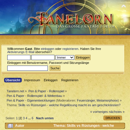
Willkommen
Gast
. Bitte
einloggen
oder
registrieren
. Haben Sie Ihre
Aktivierungs E-Mail
übersehen?
Einloggen mit Benutzername, Passwort und Sitzungslänge
Übersicht
Impressum
Einloggen
Registrieren
Tanelorn.net
»
Pen & Paper - Rollenspiel
»
Pen & Paper - Rollenspiel- & Weltenbau
»
Pen & Paper - Eigenentwicklungen
(Moderatoren:
Feuersänger
,
Metamorphose
) »
Thema:
Skills vs Rüstungen - welche Regellösung macht es am geschicktesten?
« vorheriges
nächstes »
DRUCKEN
Seiten:
1
[
2
]
3
4
...
6
Nach unten
Autor
Thema: Skills vs Rüstungen - welche