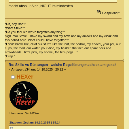
macht absolut Sinn, NICHT im mindesten
Gespeichert
“Uh, hey Bob?”
“What Steve?”
“Do you feel like we’ve forgotten anything?”
Sigh. “No Steve. I have my sword and my bow, and my arrows and my cloak and
this hobbit here. What could I have forgotten?”
“I don’t know, like, all of our stuff? Like the tent, the bedroll, my shovel, your pot, our
cups, the food, our water, your dice, my basket, that net, our spare nails and
arrowheads, Jim’s pick, my shovel, the tent-pegs…”
“Crap.”
Re: Skills vs Rüstungen - welche Regellösung macht es am geschicktest
«
Antwort #34 am:
14.10.2025 | 20:22 »
HEXer
Username: Der HEXer
Zitat von: Zed am 14.10.2025 | 15:14