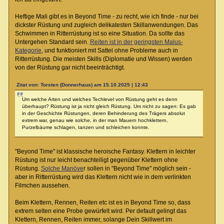
Heftige Mali gibt es in Beyond Time - zu recht, wie ich finde - nur bei
dickster Rüstung und zugleich delikatesten Skillanwendungen. Das
Schwimmen in Ritterrüstung ist so eine Situation. Da sollte das
Untergehen Standard sein.
Reiten ist in der geringsten Malus-
Kategorie
, und funktioniert mit Sattel ohne Probleme auch in
Ritterrüstung. Die meisten Skills (Diplomatie und Wissen) werden
von der Rüstung gar nicht beeinträchtigt.
Zitat von: Torsten (Donnerhaus) am 15.10.2025 | 12:43
Um welche Arten und welches Techlevel von Rüstung geht es denn
überhaupt? Rüstung ist ja nicht gleich Rüstung. Um nicht zu sagen: Es gab
in der Geschichte Rüstungen, deren Behinderung des Trägers absolut
extrem war, genau wie solche, in der man Mauern hochklettern,
Purzelbäume schlagen, tanzen und schleichen konnte.
"Beyond Time" ist klassische heroische Fantasy. Klettern in leichter
Rüstung ist nur leicht benachteiligt gegenüber Klettern ohne
Rüstung.
Solche Manöve
r sollen in "Beyond Time" möglich sein -
aber in Ritterrüstung wird das Klettern nicht wie in dem verlinkten
Filmchen aussehen.
Beim Klettern, Rennen, Reiten etc ist es in Beyond Time so, dass
extrem selten eine Probe gewürfelt wird. Per default gelingt das
Klettern, Rennen, Reiten immer, solange Dein Skillwert im