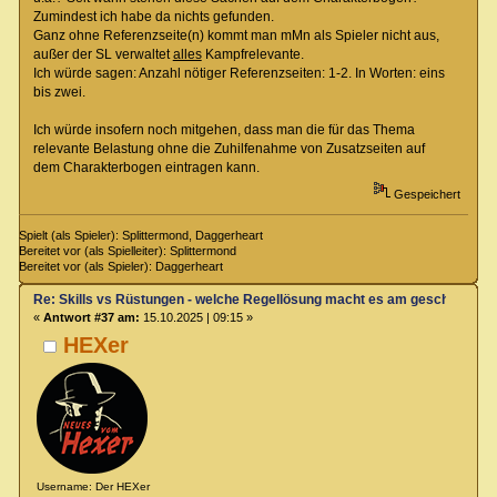
Zumindest ich habe da nichts gefunden.
Ganz ohne Referenzseite(n) kommt man mMn als Spieler nicht aus,
außer der SL verwaltet
alles
Kampfrelevante.
Ich würde sagen: Anzahl nötiger Referenzseiten: 1-2. In Worten: eins
bis zwei.
Ich würde insofern noch mitgehen, dass man die für das Thema
relevante Belastung ohne die Zuhilfenahme von Zusatzseiten auf
dem Charakterbogen eintragen kann.
Gespeichert
Spielt (als Spieler): Splittermond, Daggerheart
Bereitet vor (als Spielleiter): Splittermond
Bereitet vor (als Spieler): Daggerheart
Re: Skills vs Rüstungen - welche Regellösung macht es am geschicktest
«
Antwort #37 am:
15.10.2025 | 09:15 »
HEXer
Username: Der HEXer