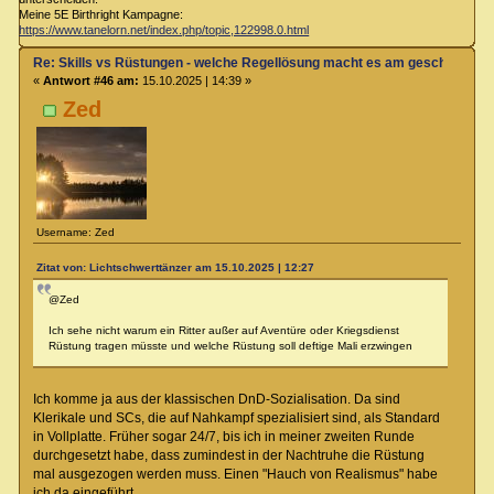
Meine 5E Birthright Kampagne:
https://www.tanelorn.net/index.php/topic,122998.0.html
Re: Skills vs Rüstungen - welche Regellösung macht es am geschicktest
«
Antwort #46 am:
15.10.2025 | 14:39 »
Zed
Username: Zed
Zitat von: Lichtschwerttänzer am 15.10.2025 | 12:27
@Zed
Ich sehe nicht warum ein Ritter außer auf Aventüre oder Kriegsdienst
Rüstung tragen müsste und welche Rüstung soll deftige Mali erzwingen
Ich komme ja aus der klassischen DnD-Sozialisation. Da sind
Klerikale und SCs, die auf Nahkampf spezialisiert sind, als Standard
in Vollplatte. Früher sogar 24/7, bis ich in meiner zweiten Runde
durchgesetzt habe, dass zumindest in der Nachtruhe die Rüstung
mal ausgezogen werden muss. Einen "Hauch von Realismus" habe
ich da eingeführt.