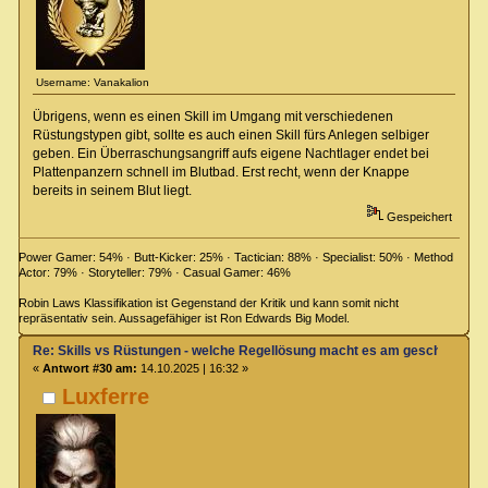
Username: Vanakalion
Übrigens, wenn es einen Skill im Umgang mit verschiedenen
Rüstungstypen gibt, sollte es auch einen Skill fürs Anlegen selbiger
geben. Ein Überraschungsangriff aufs eigene Nachtlager endet bei
Plattenpanzern schnell im Blutbad. Erst recht, wenn der Knappe
bereits in seinem Blut liegt.
Gespeichert
Power Gamer: 54% · Butt-Kicker: 25% · Tactician: 88% · Specialist: 50% · Method
Actor: 79% · Storyteller: 79% · Casual Gamer: 46%
Robin Laws Klassifikation ist Gegenstand der Kritik und kann somit nicht
repräsentativ sein. Aussagefähiger ist Ron Edwards Big Model.
Re: Skills vs Rüstungen - welche Regellösung macht es am geschicktest
«
Antwort #30 am:
14.10.2025 | 16:32 »
Luxferre