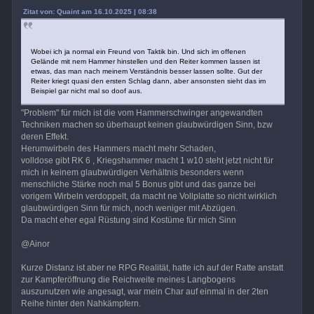
Zitat von: Quaint am 16.10.2025 | 08:38
Wobei ich ja normal ein Freund von Taktik bin. Und sich im offenen
Gelände mit nem Hammer hinstellen und den Reiter kommen lassen ist
etwas, das man nach meinem Verständnis besser lassen sollte. Gut der
Reiter kriegt quasi den ersten Schlag dann, aber ansonsten sieht das im
Beispiel gar nicht mal so doof aus.
"Problem" für mich ist die vom Hammerschwinger angewandten
Techniken machen so überhaupt keinen glaubwürdigen Sinn, bzw
deren Effekt.
Herumwirbeln des Hammers macht mehr Schaden,
volldose gibt RK 6 , Kriegshammer macht 1 w10 steht jetzt nicht für
mich in keinem glaubwürdigen Verhältnis besonders wenn
menschliche Stärke noch mal 5 Bonus gibt und das ganze bei
vorigem Wirbeln verdoppelt, da macht ne Vollplatte so nicht wirklich
glaubwürdigen Sinn für mich, noch weniger mit Abzügen.
Da macht eher egal Rüstung sind Kostüme für mich Sinn
@Ainor
Kurze Distanz ist aber ne RPG Realität, hatte ich auf der Ratte anstatt
zur Kampferöffnung die Reichweite meines Langbogens
auszunutzen wie angesagt, war mein Char auf einmal in der 2ten
Reihe hinter den Nahkämpfern.