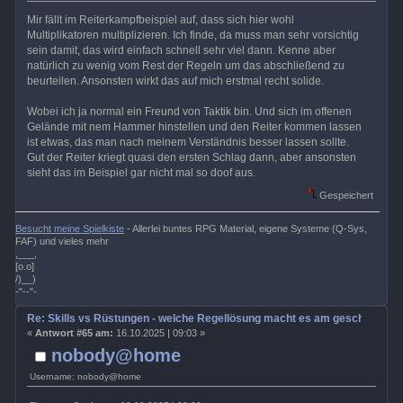
Mir fällt im Reiterkampfbeispiel auf, dass sich hier wohl
Multiplikatoren multiplizieren. Ich finde, da muss man sehr vorsichtig
sein damit, das wird einfach schnell sehr viel dann. Kenne aber
natürlich zu wenig vom Rest der Regeln um das abschließend zu
beurteilen. Ansonsten wirkt das auf mich erstmal recht solide.
Wobei ich ja normal ein Freund von Taktik bin. Und sich im offenen
Gelände mit nem Hammer hinstellen und den Reiter kommen lassen
ist etwas, das man nach meinem Verständnis besser lassen sollte.
Gut der Reiter kriegt quasi den ersten Schlag dann, aber ansonsten
sieht das im Beispiel gar nicht mal so doof aus.
Gespeichert
Besucht meine Spielkiste
- Allerlei buntes RPG Material, eigene Systeme (Q-Sys,
FAF) und vieles mehr
,___,
[o.o]
/)__)
-"--"-
Re: Skills vs Rüstungen - welche Regellösung macht es am geschicktest
«
Antwort #65 am:
16.10.2025 | 09:03 »
nobody@home
Username: nobody@home