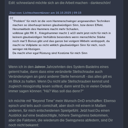
Edit: schneeland möchte sich an die Arbeit machen - dankeschön!
Zitat von: Lichtschwerttänzer am 16.10.2025 | 09:15
"Problem" für mich ist die vom Hammerschwinger angewandten Techniken
machen so überhaupt keinen glaubwürdigen Sinn, bzw deren Effekt.
Herumwirbeln des Hammers macht mehr Schaden,
volldose gibt RK 6 , Kriegshammer macht 1 w10 steht jetzt nicht für mich in
keinem glaubwürdigen Verhältnis besonders wenn menschliche Stärke
noch mal 5 Bonus gibt und das ganze bei vorigem Wirbeln verdoppelt, da
macht ne Vollplatte so nicht wirklich glaubwürdigen Sinn für mich, noch
weniger mit Abzügen.
Da macht eher egal Rüstung sind Kostüme für mich Sinn
Wenn ich in den
Jahren
Jahrzehnten des System-Bastelns eines
gelernt habe, dann dass eine veränderte Stellschraube auch
Veränderungen an ganz anderer Stelle hervorruft - das alles gilt es
im Blick zu halten. Wenn Du nicht alle Stellschrauben kennst und
zugleich missgünstig lesen solltest, dann wirst Du in vielen Details
immer sagen können: "Hä? Was soll das denn?"
Ich möchte mit "Beyond Time" mein Wunsch-DnD erschaffen: Ebenso
episch und teils auch comichaft, aber doch mit einem in Maßen
anderen, für mich entscheidenen Spielgefühl. Jetzt hast Du einen
Ausblick auf eine beabsichtigte, höhere Swingyness bekommen,
aber die Faktoren, die wiederum die Swingyness abfedern, sind Dir
noch nicht bekannt: