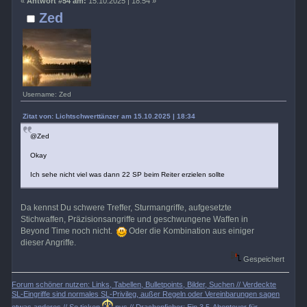
«
Antwort #54 am:
15.10.2025 | 18:54 »
Zed
Username: Zed
Zitat von: Lichtschwerttänzer am 15.10.2025 | 18:34
@Zed
Okay
Ich sehe nicht viel was dann 22 SP beim Reiter erzielen sollte
Da kennst Du schwere Treffer, Sturmangriffe, aufgesetzte
Stichwaffen, Präzisionsangriffe und geschwungene Waffen in
Beyond Time noch nicht.
Oder die Kombination aus einiger
dieser Angriffe.
Gespeichert
Forum schöner nutzen: Links, Tabellen, Bulletpoints, Bilder, Suchen // Verdeckte
SL-Eingriffe sind normales SL-Privileg, außer Regeln oder Vereinbarungen sagen