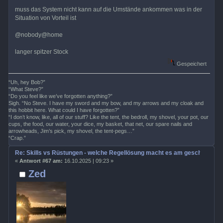
muss das System nicht kann auf die Umstände ankommen was in der
Situation von Vorteil ist
@nobody@home
langer spitzer Stock
Gespeichert
“Uh, hey Bob?”
“What Steve?”
“Do you feel like we’ve forgotten anything?”
Sigh. “No Steve. I have my sword and my bow, and my arrows and my cloak and
this hobbit here. What could I have forgotten?”
“I don’t know, like, all of our stuff? Like the tent, the bedroll, my shovel, your pot, our
cups, the food, our water, your dice, my basket, that net, our spare nails and
arrowheads, Jim’s pick, my shovel, the tent-pegs…”
“Crap.”
Re: Skills vs Rüstungen - welche Regellösung macht es am geschicktest
«
Antwort #67 am:
16.10.2025 | 09:23 »
Zed