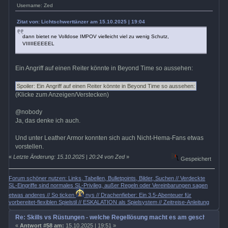
Username: Zed
Zitat von: Lichtschwerttänzer am 15.10.2025 | 19:04
dann bietet ne Volldose IMPOV vielleicht viel zu wenig Schutz,
VIIIIIEEEEEL
Ein Angriff auf einen Reiter könnte in Beyond Time so aussehen:
(Klicke zum Anzeigen/Verstecken)
@nobody
Ja, das denke ich auch.
Und unter Leather Armor konnten sich auch Nicht-Hema-Fans etwas
vorstellen.
«
Letzte Änderung: 15.10.2025 | 20:24 von Zed
»
Gespeichert
Forum schöner nutzen: Links, Tabellen, Bulletpoints, Bilder, Suchen // Verdeckte
SL-Eingriffe sind normales SL-Privileg, außer Regeln oder Vereinbarungen sagen
etwas anderes // So ticken
nys // Drachenfieber: Ein 3.5-Abenteuer für
vorbereitet-flexiblen Spielstil // ESKALATION als Spielsystem // Zeitreise-Anleitung
Re: Skills vs Rüstungen - welche Regellösung macht es am geschicktest
«
Antwort #58 am:
15.10.2025 | 19:51 »