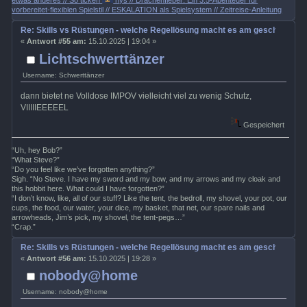
etwas anderes // So ticken
nys // Drachenfieber: Ein 3.5-Abenteuer für
vorbereitet-flexiblen Spielstil // ESKALATION als Spielsystem // Zeitreise-Anleitung
Re: Skills vs Rüstungen - welche Regellösung macht es am geschicktest
«
Antwort #55 am:
15.10.2025 | 19:04 »
Lichtschwerttänzer
Username: Schwerttänzer
dann bietet ne Volldose IMPOV vielleicht viel zu wenig Schutz,
VIIIIIEEEEEL
Gespeichert
“Uh, hey Bob?”
“What Steve?”
“Do you feel like we’ve forgotten anything?”
Sigh. “No Steve. I have my sword and my bow, and my arrows and my cloak and
this hobbit here. What could I have forgotten?”
“I don’t know, like, all of our stuff? Like the tent, the bedroll, my shovel, your pot, our
cups, the food, our water, your dice, my basket, that net, our spare nails and
arrowheads, Jim’s pick, my shovel, the tent-pegs…”
“Crap.”
Re: Skills vs Rüstungen - welche Regellösung macht es am geschicktest
«
Antwort #56 am:
15.10.2025 | 19:28 »
nobody@home
Username: nobody@home