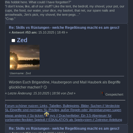
this hobbit here. What could I have forgotten?”
“I don’t know, like, all of our stuff? Like the tent, the bedroll, my shovel, your pot, our
cups, the food, our water, your dice, my basket, that net, our spare nails and
arrowheads, Jim’s pick, my shovel, the tent-pegs…”
“Crap.”
Re: Skills vs Rüstungen - welche Regellösung macht es am geschicktest
«
Antwort #53 am:
15.10.2025 | 18:49 »
Zed
Username: Zed
Würden Euch Brigandine, Haubergeon und Mail Hauberk als Begriffe
glücklicher machen? 😏
«
Letzte Änderung: 15.10.2025 | 18:56 von Zed
»
Gespeichert
Forum schöner nutzen: Links, Tabellen, Bulletpoints, Bilder, Suchen // Verdeckte
SL-Eingriffe sind normales SL-Privileg, außer Regeln oder Vereinbarungen sagen
etwas anderes // So ticken
nys // Drachenfieber: Ein 3.5-Abenteuer für
vorbereitet-flexiblen Spielstil // ESKALATION als Spielsystem // Zeitreise-Anleitung
Re: Skills vs Rüstungen - welche Regellösung macht es am geschicktest