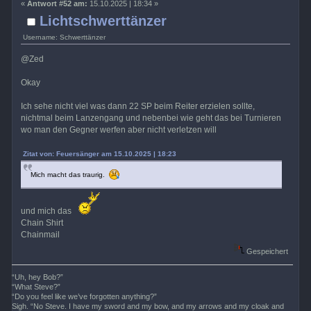
«
Antwort #52 am:
15.10.2025 | 18:34 »
Lichtschwerttänzer
Username: Schwerttänzer
@Zed
Okay
Ich sehe nicht viel was dann 22 SP beim Reiter erzielen sollte,
nichtmal beim Lanzengang und nebenbei wie geht das bei Turnieren
wo man den Gegner werfen aber nicht verletzen will
Zitat von: Feuersänger am 15.10.2025 | 18:23
Mich macht das traurig.
und mich das
Chain Shirt
Chainmail
Gespeichert
“Uh, hey Bob?”
“What Steve?”
“Do you feel like we’ve forgotten anything?”
Sigh. “No Steve. I have my sword and my bow, and my arrows and my cloak and