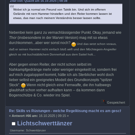
Zitat von: Quaint am 16.10.2025 | 08:38
Wobei ich ja normal ein Freund von Taktik bin. Und sich im offenen
Gelände mit nem Hammer hinstellen und den Reiter kommen lassen ist
etwas, das man nach meinem Verständnis besser lassen sollte.
Nebenbei kein ganz zu vernachlässigender Punkt. Okay, jemand wie
Thor
(insbesondere in der Marvel-Version) mag mit so etwas
durchkommen...aber wer sonst noch?
Und das setzt schon voraus,
daß er seinen Hammer nicht einfach bloß
wirft
und den Möchtegern-Angreifer
gleich so mit buchstäblichem Donnerhall aus dem Sattel holt...
Aber gegen einen Reiter, der nicht schon selbst im
Nahkampfgedränge mehr oder weniger eingekeilt ist, sondern frei
auf mich zugaloppiert kommt, hätte ich als Sterblicher wohl doch
lieber selbst ein geeignetes Modell des Grundkonzepts "spitzer
Stock".
Wenn nicht gleich eine Fernwaffe, die ihn halbwegs
glaubhaft schon vorher aufhalten kann -- da kommen dann
Bogenschütze & Co. wieder ins Spiel.
Gespeichert
Re: Skills vs Rüstungen - welche Regellösung macht es am geschicktest
«
Antwort #66 am:
16.10.2025 | 09:15 »
Lichtschwerttänzer
Username: Schwerttänzer