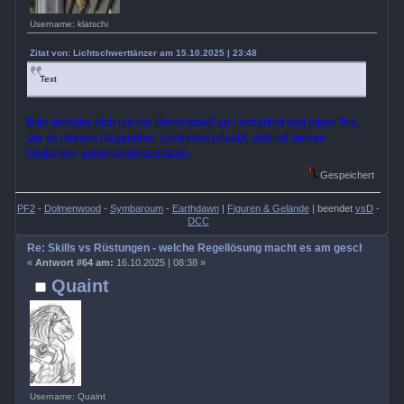
Username: klatschi
Zitat von: Lichtschwerttänzer am 15.10.2025 | 23:48
Text
Bitte bemühe dich um ein Mindestmaß an Lesbarkeit und einen Ton,
der es deinem Gegenüber zumindest erlaubt, sich mit deinen
Gedanken auseinanderzusetzen.
Gespeichert
PF2
-
Dolmenwood
-
Symbaroum
-
Earthdawn
|
Figuren & Gelände
| beendet
vsD
-
DCC
Re: Skills vs Rüstungen - welche Regellösung macht es am geschicktest
«
Antwort #64 am:
16.10.2025 | 08:38 »
Quaint
Username: Quaint