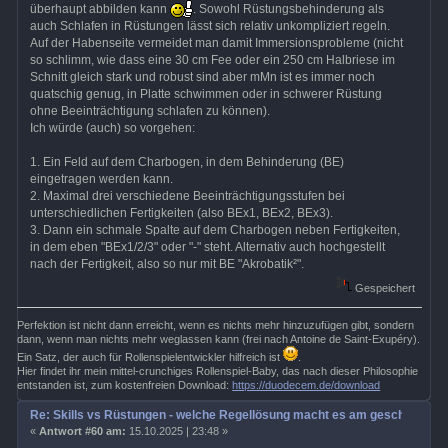
überhaupt abbilden kann
. Sowohl Rüstungsbehinderung als
auch Schlafen in Rüstungen lässt sich relativ unkompliziert regeln.
Auf der Habenseite vermeidet man damit Immersionsprobleme (nicht
so schlimm, wie dass eine 30 cm Fee oder ein 250 cm Halbriese im
Schnitt gleich stark und robust sind aber mMn ist es immer noch
quatschig genug, in Platte schwimmen oder in schwerer Rüstung
ohne Beeinträchtigung schlafen zu können).
Ich würde (auch) so vorgehen:
1. Ein Feld auf dem Charbogen, in dem Behinderung (BE)
eingetragen werden kann.
2. Maximal drei verschiedene Beeinträchtigungsstufen bei
unterschiedlichen Fertigkeiten (also BEx1, BEx2, BEx3).
3. Dann ein schmale Spalte auf dem Charbogen neben Fertigkeiten,
in dem eben "BEx1/2/3" oder "-" steht. Alternativ auch hochgestellt
nach der Fertigkeit, also so nur mit BE "Akrobatik²".
Gespeichert
Perfektion ist nicht dann erreicht, wenn es nichts mehr hinzuzufügen gibt, sondern
dann, wenn man nichts mehr weglassen kann (frei nach Antoine de Saint-Exupéry).
Ein Satz, der auch für Rollenspielentwickler hilfreich ist
.
Hier findet ihr mein mittel-crunchiges Rollenspiel-Baby, das nach dieser Philosophie
entstanden ist, zum kostenfreien Download:
https://duodecem.de/download
Re: Skills vs Rüstungen - welche Regellösung macht es am geschicktest
«
Antwort #60 am:
15.10.2025 | 23:48 »