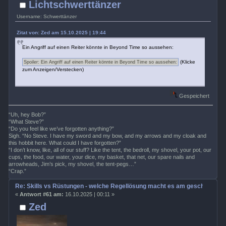
Lichtschwerttänzer
Username: Schwerttänzer
Zitat von: Zed am 15.10.2025 | 19:44
Ein Angriff auf einen Reiter könnte in Beyond Time so aussehen:
(Klicke
zum Anzeigen/Verstecken)
Gespeichert
“Uh, hey Bob?”
“What Steve?”
“Do you feel like we’ve forgotten anything?”
Sigh. “No Steve. I have my sword and my bow, and my arrows and my cloak and
this hobbit here. What could I have forgotten?”
“I don’t know, like, all of our stuff? Like the tent, the bedroll, my shovel, your pot, our
cups, the food, our water, your dice, my basket, that net, our spare nails and
arrowheads, Jim’s pick, my shovel, the tent-pegs…”
“Crap.”
Re: Skills vs Rüstungen - welche Regellösung macht es am geschicktest
«
Antwort #61 am:
16.10.2025 | 00:11 »
Zed