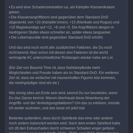
• Es wird eine Schadensreduktion ua. als Kämpfer-Klassenfeature
geben.
• Die Klassenangriffsboni sind gegenüber dem Standard-DnD
abgesenkt, von +20 (Kämpfer:innen), +15 (Klerikale und Rogue) und
+10 Magiekundige auf +11, +8 und +5. Die Angriffsboni steigen in
niedrigeren Stufen etwas schneller an, später etwas langsamer.
• Die Lebenspunkte sind gegenüber Standard DnD erhöht.
Und das sind noch nicht alle zusätzlichen Faktoren, die Du noch
nicht kennst. Aber schon mit diesen drei Faktoren ist die leicht
verringerte AC unterschiedlicher Rüstungen wieder nahe am Lot.
(Ein Ziel von Beyond Time ist, dass Nahkämpfende mehr
Möglichkeiten und Freude haben als im Standard-DnD. Ein weiteres
Ziel ist, dass sie einfacher mit massenhaften Figuren klar kommen,
die niedrigstufiger sind als sie.)
Wie sinnig alles am Ende sein wird, kannst Du nur beurteilen, wenn
Du das Ganze kennst. Warum überhaupt diese Absenkung der
Angriffs- und der Verteidigungsfaktoren? Um das zu erklären, müsste
ich weiter ausholen, und das lasse ich jetzt mal.
Bedenke außerdem, dass durch Spieltests das eine oder andere
noch anders balanciert werden wird. Nach dem ersten Spieltest habe
ich zB den Extraschaden durch schweren Schaden enger gefasst -