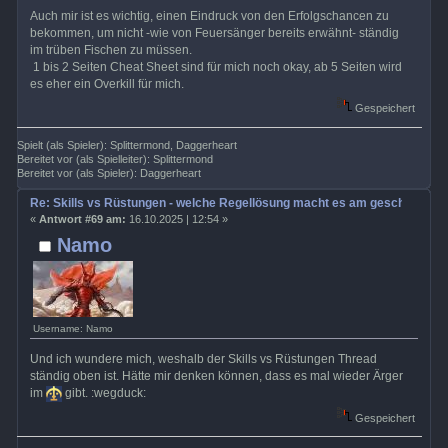
Auch mir ist es wichtig, einen Eindruck von den Erfolgschancen zu
bekommen, um nicht -wie von Feuersänger bereits erwähnt- ständig
im trüben Fischen zu müssen.
1 bis 2 Seiten Cheat Sheet sind für mich noch okay, ab 5 Seiten wird
es eher ein Overkill für mich.
Gespeichert
Spielt (als Spieler): Splittermond, Daggerheart
Bereitet vor (als Spielleiter): Splittermond
Bereitet vor (als Spieler): Daggerheart
Re: Skills vs Rüstungen - welche Regellösung macht es am geschicktest
«
Antwort #69 am:
16.10.2025 | 12:54 »
Namo
Username: Namo
Und ich wundere mich, weshalb der Skills vs Rüstungen Thread
ständig oben ist. Hätte mir denken können, dass es mal wieder Ärger
im
gibt. :wegduck:
Gespeichert