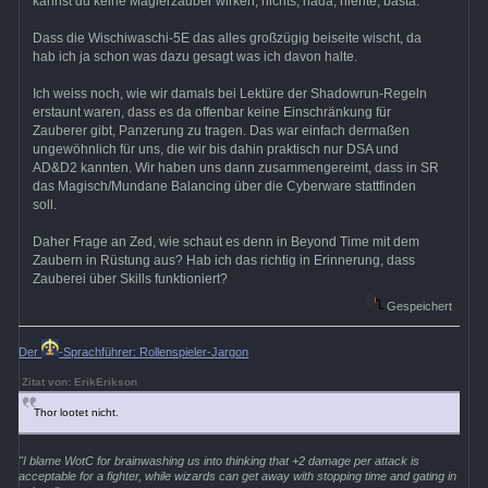
kannst du keine Magierzauber wirken, nichts, nada, niente, basta.
Dass die Wischiwaschi-5E das alles großzügig beiseite wischt, da
hab ich ja schon was dazu gesagt was ich davon halte.
Ich weiss noch, wie wir damals bei Lektüre der Shadowrun-Regeln
erstaunt waren, dass es da offenbar keine Einschränkung für
Zauberer gibt, Panzerung zu tragen. Das war einfach dermaßen
ungewöhnlich für uns, die wir bis dahin praktisch nur DSA und
AD&D2 kannten. Wir haben uns dann zusammengereimt, dass in SR
das Magisch/Mundane Balancing über die Cyberware stattfinden
soll.
Daher Frage an Zed, wie schaut es denn in Beyond Time mit dem
Zaubern in Rüstung aus? Hab ich das richtig in Erinnerung, dass
Zauberei über Skills funktioniert?
Gespeichert
Der
-Sprachführer: Rollenspieler-Jargon
Zitat von: ErikErikson
Thor lootet nicht.
"I blame WotC for brainwashing us into thinking that +2 damage per attack is
acceptable for a fighter, while wizards can get away with stopping time and gating in