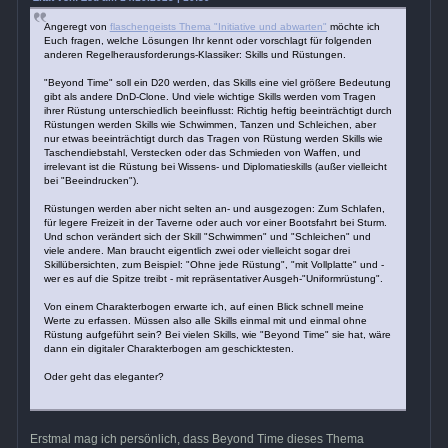
Angeregt von
flaschengeists Thema "Initiative und abwarten"
möchte ich
Euch fragen, welche Lösungen Ihr kennt oder vorschlagt für folgenden
anderen Regelherausforderungs-Klassiker: Skills und Rüstungen.
"Beyond Time" soll ein D20 werden, das Skills eine viel größere Bedeutung
gibt als andere DnD-Clone. Und viele wichtige Skills werden vom Tragen
ihrer Rüstung unterschiedlich beeinflusst: Richtig heftig beeinträchtigt durch
Rüstungen werden Skills wie Schwimmen, Tanzen und Schleichen, aber
nur etwas beeinträchtigt durch das Tragen von Rüstung werden Skills wie
Taschendiebstahl, Verstecken oder das Schmieden von Waffen, und
irrelevant ist die Rüstung bei Wissens- und Diplomatieskills (außer vielleicht
bei "Beeindrucken").
Rüstungen werden aber nicht selten an- und ausgezogen: Zum Schlafen,
für legere Freizeit in der Taverne oder auch vor einer Bootsfahrt bei Sturm.
Und schon verändert sich der Skill "Schwimmen" und "Schleichen" und
viele andere. Man braucht eigentlich zwei oder vielleicht sogar drei
Skillübersichten, zum Beispiel: "Ohne jede Rüstung", "mit Vollplatte" und -
wer es auf die Spitze treibt - mit repräsentativer Ausgeh-"Uniformrüstung".
Von einem Charakterbogen erwarte ich, auf einen Blick schnell meine
Werte zu erfassen. Müssen also alle Skills einmal mit und einmal ohne
Rüstung aufgeführt sein? Bei vielen Skills, wie "Beyond Time" sie hat, wäre
dann ein digitaler Charakterbogen am geschicktesten.
Oder geht das eleganter?
Erstmal mag ich persönlich, dass Beyond Time dieses Thema