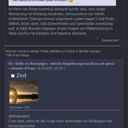
D&D wurde ja erst etwas später erfunden.
Im Herrn der Ringe kommt ja niemand auf die Idee, eine lange
Wanderung mit Rüstung anzutreten, mit Ausnahme von Gimlis
Kettenhemd ("Zwerge können ungeheure Lasten tragen") und Frodo
(Mithril, leicht, dünn, hält Schwerthiebe und Speerstöße zuverlässig
auf). In D&D-Runden dagegen ist das Tragen von Plattenrüstung in
Wald und Flur für Kämpfer und Paladine Standard.
Gespeichert
"Anyone can be a winner if their definition of victory is flexible enough."
- DM of the Rings
Re: Skills vs Rüstungen - welche Regellösung macht es am geschicktest
«
Antwort #74 am:
16.10.2025 | 15:30 »
Zed
Username: Zed
@Moderation
Cool wäre, wenn Ihr die Frage nach Historizität von Rüstungen hier
herausopereriert.