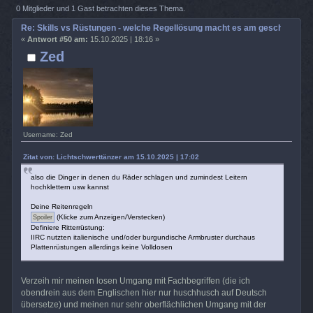
Regellösung macht es am geschicktesten? (Gelesen 9274 mal)
0 Mitglieder und 1 Gast betrachten dieses Thema.
Re: Skills vs Rüstungen - welche Regellösung macht es am geschicktest
«
Antwort #50 am:
15.10.2025 | 18:16 »
Zed
Username: Zed
Zitat von: Lichtschwerttänzer am 15.10.2025 | 17:02
also die Dinger in denen du Räder schlagen und zumindest Leitern
hochklettern usw kannst
Deine Reitenregeln
(Klicke zum Anzeigen/Verstecken)
Definiere Ritterrüstung:
IIRC nutzten italienische und/oder burgundische Armbruster durchaus
Plattenrüstungen allerdings keine Volldosen
Verzeih mir meinen losen Umgang mit Fachbegriffen (die ich
obendrein aus dem Englischen hier nur huschhusch auf Deutsch
übersetze) und meinen nur sehr oberflächlichen Umgang mit der