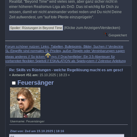
Realität. "Beyond Time" wird vieles sein, aber ganz sicher nicht in
einer höheren Realismus-Liga als DnD. Das ist wichtig für Dich zu
wissen, damit wir nicht aneinander vorbei reden und Du nicht Deine
Zeit aufwendest, um "auf tote Pferde einzuprügeln".
(Klicke zum Anzeigen/Verstecken)
Gespeichert
Forum schöner nutzen: Links, Tabellen, Bulletpoints, Bilder, Suchen // Verdeckte
SL-Eingriffe sind normales SL-Privileg, außer Regeln oder Vereinbarungen sagen
etwas anderes // So ticken
nys // Drachenfieber: Ein 3.5-Abenteuer für
vorbereitet-flexiblen Spielstil // ESKALATION als Spielsystem // Zeitreise-Anleitung
Re: Skills vs Rüstungen - welche Regellösung macht es am geschicktest
«
Antwort #51 am:
15.10.2025 | 18:23 »
Feuersänger
Username: Feuersänger
Zitat von: Zed am 15.10.2025 | 18:16