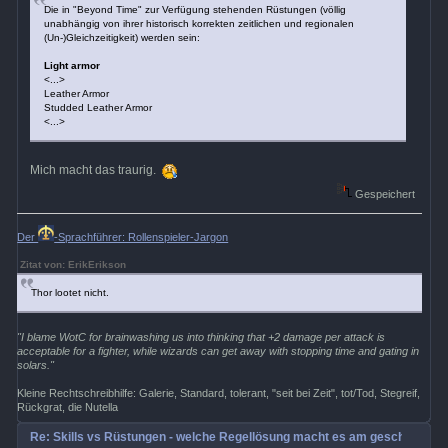
Die in "Beyond Time" zur Verfügung stehenden Rüstungen (völlig
unabhängig von ihrer historisch korrekten zeitlichen und regionalen
(Un-)Gleichzeitigkeit) werden sein:
Light armor
<...>
Leather Armor
Studded Leather Armor
<...>
Mich macht das traurig.
Gespeichert
Der
-Sprachführer: Rollenspieler-Jargon
Zitat von: ErikErikson
Thor lootet nicht.
"I blame WotC for brainwashing us into thinking that +2 damage per attack is
acceptable for a fighter, while wizards can get away with stopping time and gating in
solars."
Kleine Rechtschreibhilfe: Galerie, Standard, tolerant, "seit bei Zeit", tot/Tod, Stegreif,
Rückgrat, die Nutella
Re: Skills vs Rüstungen - welche Regellösung macht es am geschicktest