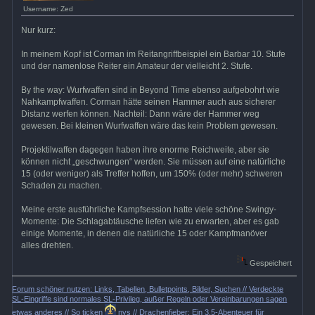
Username: Zed
Nur kurz:
In meinem Kopf ist Corman im Reitangriffbeispiel ein Barbar 10. Stufe
und der namenlose Reiter ein Amateur der vielleicht 2. Stufe.
By the way: Wurfwaffen sind in Beyond Time ebenso aufgebohrt wie
Nahkampfwaffen. Corman hätte seinen Hammer auch aus sicherer
Distanz werfen können. Nachteil: Dann wäre der Hammer weg
gewesen. Bei kleinen Wurfwaffen wäre das kein Problem gewesen.
Projektilwaffen dagegen haben ihre enorme Reichweite, aber sie
können nicht „geschwungen“ werden. Sie müssen auf eine natürliche
15 (oder weniger) als Treffer hoffen, um 150% (oder mehr) schweren
Schaden zu machen.
Meine erste ausführliche Kampfsession hatte viele schöne Swingy-
Momente: Die Schlagabtäusche liefen wie zu erwarten, aber es gab
einige Momente, in denen die natürliche 15 oder Kampfmanöver
alles drehten.
Gespeichert
Forum schöner nutzen: Links, Tabellen, Bulletpoints, Bilder, Suchen // Verdeckte
SL-Eingriffe sind normales SL-Privileg, außer Regeln oder Vereinbarungen sagen
etwas anderes // So ticken
nys // Drachenfieber: Ein 3.5-Abenteuer für