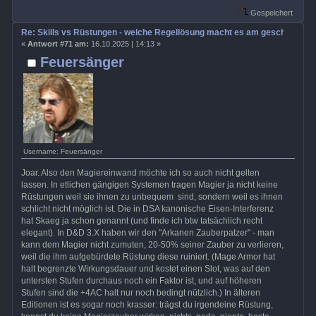
Gespeichert
Re: Skills vs Rüstungen - welche Regellösung macht es am geschicktest
«
Antwort #71 am:
16.10.2025 | 14:13 »
Feuersänger
Username: Feuersänger
Joar. Also den Magiereinwand möchte ich so auch nicht gelten
lassen. In etlichen gängigen Systemen tragen Magier ja nicht keine
Rüstungen weil sie ihnen zu unbequem sind, sondern weil es ihnen
schlicht nicht möglich ist. Die in DSA kanonische Eisen-Interferenz
hat Skaeg ja schon genannt (und finde ich btw tatsächlich recht
elegant). In D&D 3.X haben wir den "Arkanen Zauberpatzer" - man
kann dem Magier nicht zumuten, 20-50% seiner Zauber zu verlieren,
weil die ihm aufgebürdete Rüstung diese ruiniert. (Mage Armor hat
halt begrenzte Wirkungsdauer und kostet einen Slot, was auf den
untersten Stufen durchaus noch ein Faktor ist, und auf höheren
Stufen sind die +4AC halt nur noch bedingt nützlich.) In älteren
Editionen ist es sogar noch krasser: trägst du irgendeine Rüstung,