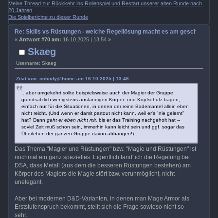
Meine Thread zur Rückkehr ins Rollenspiel und Restart unserer alten Runde nach
20 Jahren
Die Spielberichte zu dieser Runde
Re: Skills vs Rüstungen - welche Regellösung macht es am geschicktest
«
Antwort #70 am:
16.10.2025 | 13:54 »
Skaeg
Username: Skaeg
Zitat von: nobody@home am 16.10.2025 | 13:46
...aber umgekehrt sollte beispielsweise auch der Magier der Gruppe
grundsätzlich wenigstens anständigen Körper- und Kopfschutz tragen,
einfach nur für die Situationen, in denen der reine Bademantel allein eben
nicht reicht. (Und wenn er damit partout nicht kann, weil er's "nie gelernt"
hat? Dann
geht er eben nicht mit,
bis er das Training nachgeholt hat --
soviel Zeit muß schon sein, immerhin kann leicht sein und ggf. sogar das
Überleben der ganzen Gruppe davon abhängen!)
Das Thema "Magier und Rüstungen" bzw. "Magie und Rüstungen" ist
nochmal ein ganz spezielles. Eigentlich fand' ich die Regelung bei
DSA, dass Metall (aus dem die besseren Rüstungen bestehen) am
Körper des Magiers die Magie stört bzw. verunmöglicht, nicht
unelegant.
Aber bei modernen D&D-Varianten, in denen man Mage Armor als
Erststufenspruch bekommt, stellt sich die Frage sowieso nicht so
sehr.