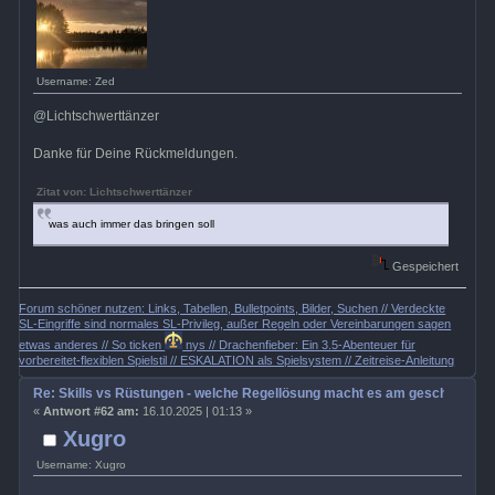
Username: Zed
@Lichtschwerttänzer
Danke für Deine Rückmeldungen.
Zitat von: Lichtschwerttänzer
was auch immer das bringen soll
Gespeichert
Forum schöner nutzen: Links, Tabellen, Bulletpoints, Bilder, Suchen // Verdeckte
SL-Eingriffe sind normales SL-Privileg, außer Regeln oder Vereinbarungen sagen
etwas anderes // So ticken
nys // Drachenfieber: Ein 3.5-Abenteuer für
vorbereitet-flexiblen Spielstil // ESKALATION als Spielsystem // Zeitreise-Anleitung
Re: Skills vs Rüstungen - welche Regellösung macht es am geschicktest
«
Antwort #62 am:
16.10.2025 | 01:13 »
Xugro
Username: Xugro