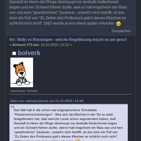
Gandalf im Herrn der Ringe überhaupt nur deshalb Kettenhemd
tragen und ein Schwert führen durfte, weil er halt insgeheim ein Maia
war und kein "gewöhnlicher" Zauberer...soweit's mich betrifft, ist das
eher ein Fall von "Zu Zeiten des Professors
gab's
dieses Klischee so
schlicht noch nicht". D&D wurde ja erst etwas später erfunden.
Gespeichert
Re: Skills vs Rüstungen - welche Regellösung macht es am geschicktest
«
Antwort #73 am:
16.10.2025 | 15:12 »
bolverk
Username: bolverk
Zitat von: nobody@home am 16.10.2025 | 14:49
Das fällt halt in die schon mal angesprochene Schublade
"Klasseneinschränkungen". Was sich als Klischee in der Tat so stark
festgefressen hat, daß manche Leute schon argumentiert haben, daß
Gandalf im Herrn der Ringe überhaupt nur deshalb Kettenhemd tragen
und ein Schwert führen durfte, weil er halt insgeheim ein Maia war und kein
"gewöhnlicher" Zauberer...soweit's mich betrifft, ist das eher ein Fall von
"Zu Zeiten des Professors
gab's
dieses Klischee so schlicht noch nicht".