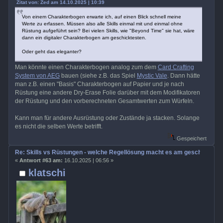
Zitat von: Zed am 14.10.2025 | 10:39
Von einem Charakterbogen erwarte ich, auf einen Blick schnell meine
Werte zu erfassen. Müssen also alle Skills einmal mit und einmal ohne
Rüstung aufgeführt sein? Bei vielen Skills, wie "Beyond Time" sie hat, wäre
dann ein digitaler Charakterbogen am geschicktesten.
Oder geht das eleganter?
Man könnte einen Charakterbogen analog zum dem
Card Crafting
System von AEG
bauen (siehe z.B. das Spiel
Mystic Vale
. Dann hätte
man z.B. einen "Basis" Charakterbogen auf Papier und je nach
Rüstung eine andere Dry-Erase Folie darüber mit dem Modifikatoren
der Rüstung und den vorberechneten Gesamtwerten zum Würfeln.
Kann man für andere Ausrüstung oder Zustände ja stacken. Solange
es nicht die selben Werte betrifft.
Gespeichert
Re: Skills vs Rüstungen - welche Regellösung macht es am geschicktest
«
Antwort #63 am:
16.10.2025 | 06:56 »
klatschi