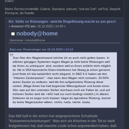
solars."
Kleine Rechtschreibhilfe: Galerie, Standard, tolerant, "seit bei Zeit", tot/Tod, Stegreif,
Rückgrat, die Nutella
Re: Skills vs Rüstungen - welche Regellösung macht es am geschicktest
«
Antwort #72 am:
16.10.2025 | 14:49 »
nobody@home
Username: nobody@home
Zitat von: Feuersänger am 16.10.2025 | 14:13
Joar. Also den Magiereinwand möchte ich so auch nicht gelten lassen. In
etlichen gängigen Systemen tragen Magier ja nicht keine Rüstungen weil
sie ihnen zu unbequem sind, sondern weil es ihnen schlicht nicht möglich
ist. Die in DSA kanonische Eisen-Interferenz hat Skaeg ja schon genannt
(und finde ich btw tatsächlich recht elegant). In D&D 3.X haben wir den
"Arkanen Zauberpatzer" - man kann dem Magier nicht zumuten, 20-50%
seiner Zauber zu verlieren, weil die ihm aufgebürdete Rüstung diese
ruiniert. (Mage Armor hat halt begrenzte Wirkungsdauer und kostet einen
Slot, was auf den untersten Stufen durchaus noch ein Faktor ist, und auf
höheren Stufen sind die +4AC halt nur noch bedingt nützlich.) In älteren
Editionen ist es sogar noch krasser: trägst du irgendeine Rüstung, kannst
du keine Magierzauber wirken, nichts, nada, niente, basta.
Das fällt halt in die schon mal angesprochene Schublade
"Klasseneinschränkungen". Was sich als Klischee in der Tat so stark
festgefressen hat, daß manche Leute schon argumentiert haben, daß