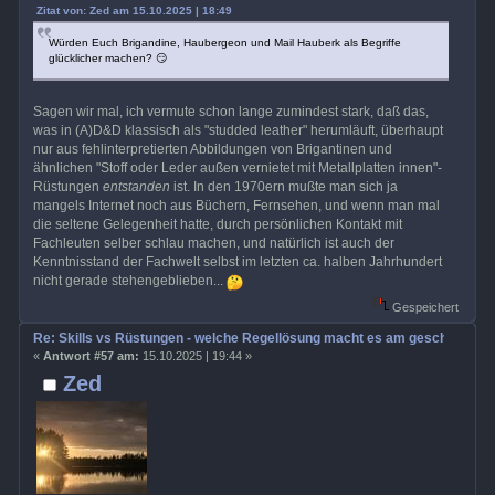
Zitat von: Zed am 15.10.2025 | 18:49
Würden Euch Brigandine, Haubergeon und Mail Hauberk als Begriffe
glücklicher machen? 😏
Sagen wir mal, ich vermute schon lange zumindest stark, daß das,
was in (A)D&D klassisch als "studded leather" herumläuft, überhaupt
nur aus fehlinterpretierten Abbildungen von Brigantinen und
ähnlichen "Stoff oder Leder außen vernietet mit Metallplatten innen"-
Rüstungen
entstanden
ist. In den 1970ern mußte man sich ja
mangels Internet noch aus Büchern, Fernsehen, und wenn man mal
die seltene Gelegenheit hatte, durch persönlichen Kontakt mit
Fachleuten selber schlau machen, und natürlich ist auch der
Kenntnisstand der Fachwelt selbst im letzten ca. halben Jahrhundert
nicht gerade stehengeblieben...
Gespeichert
Re: Skills vs Rüstungen - welche Regellösung macht es am geschicktest
«
Antwort #57 am:
15.10.2025 | 19:44 »
Zed