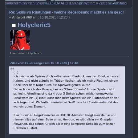
vorbereitet-flexiblen Spielstil // ESKALATION als Spielsystem // Zeitreise-Anleitung
Re: Skills vs Rüstungen - welche Regellösung macht es am geschicktest
«
Antwort #68 am:
16.10.2025 | 12:23 »
Holycleric5
Username: Holycleric5
Zitat von: Feuersänger am 15.10.2025 | 12:48
(...)
Ich möchte als Spieler doch selber einen Eindruck von den Erfolgschancen
haben, und nicht ständig im Trüben fischen, als ob meine Figur mit einem
Sack über dem Kopf durch die Spielwelt gehen würde.
Daher finde ich das Konzept eines "Cheat Sheets" für die Spieler nicht
schlecht. Allerdings sind da 4 oder 5 Seiten schon wirklich grenzwertig.
Ideal wäre ein (1) Blatt, dass man beim Spielen wie ein Platzdeckchen vor
sich liegen hat. Wir hatten damals bei SaWo solche Cheatsheets und das
war ein gutes Element.
Klar, für einen Regelbrummer im D&D 3E-Maßstab kriegt man da nie und
nimmer alles auf einer Seite unter. Herrgott, es gibt allein ein Grapple-
Flowchart, das schon für sich allein eine komplette Seite bis zum letzten
Eckchen ausfüllt.