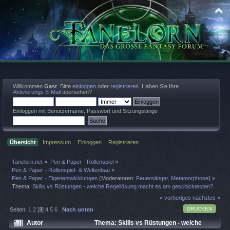
Willkommen
Gast
. Bitte
einloggen
oder
registrieren
. Haben Sie Ihre
Aktivierungs E-Mail
übersehen?
Einloggen mit Benutzername, Passwort und Sitzungslänge
Übersicht
Impressum
Einloggen
Registrieren
Tanelorn.net
»
Pen & Paper - Rollenspiel
»
Pen & Paper - Rollenspiel- & Weltenbau
»
Pen & Paper - Eigenentwicklungen
(Moderatoren:
Feuersänger
,
Metamorphose
) »
Thema:
Skills vs Rüstungen - welche Regellösung macht es am geschicktesten?
« vorheriges
nächstes »
DRUCKEN
Seiten:
1
2
[
3
]
4
5
6
Nach unten
Autor
Thema: Skills vs Rüstungen - welche