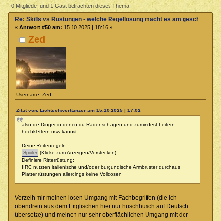
Regellösung macht es am geschicktesten? (Gelesen 9209 mal)
0 Mitglieder und 1 Gast betrachten dieses Thema.
Re: Skills vs Rüstungen - welche Regellösung macht es am geschicktest
«
Antwort #50 am:
15.10.2025 | 18:16 »
Zed
Username: Zed
Zitat von: Lichtschwerttänzer am 15.10.2025 | 17:02
also die Dinger in denen du Räder schlagen und zumindest Leitern
hochklettern usw kannst
Deine Reitenregeln
(Klicke zum Anzeigen/Verstecken)
Definiere Ritterrüstung:
IIRC nutzten italienische und/oder burgundische Armbruster durchaus
Plattenrüstungen allerdings keine Volldosen
Verzeih mir meinen losen Umgang mit Fachbegriffen (die ich
obendrein aus dem Englischen hier nur huschhusch auf Deutsch
übersetze) und meinen nur sehr oberflächlichen Umgang mit der