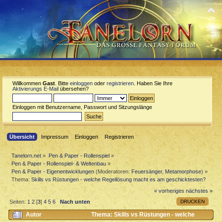
Willkommen
Gast
. Bitte
einloggen
oder
registrieren
. Haben Sie Ihre
Aktivierungs E-Mail
übersehen?
Einloggen mit Benutzername, Passwort und Sitzungslänge
Übersicht
Impressum
Einloggen
Registrieren
Tanelorn.net
»
Pen & Paper - Rollenspiel
»
Pen & Paper - Rollenspiel- & Weltenbau
»
Pen & Paper - Eigenentwicklungen
(Moderatoren:
Feuersänger
,
Metamorphose
) »
Thema:
Skills vs Rüstungen - welche Regellösung macht es am geschicktesten?
« vorheriges
nächstes »
DRUCKEN
Seiten:
1
2
[
3
]
4
5
6
Nach unten
Autor
Thema: Skills vs Rüstungen - welche