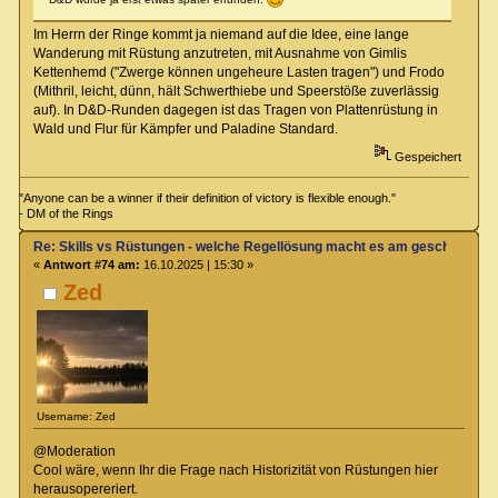
Im Herrn der Ringe kommt ja niemand auf die Idee, eine lange
Wanderung mit Rüstung anzutreten, mit Ausnahme von Gimlis
Kettenhemd ("Zwerge können ungeheure Lasten tragen") und Frodo
(Mithril, leicht, dünn, hält Schwerthiebe und Speerstöße zuverlässig
auf). In D&D-Runden dagegen ist das Tragen von Plattenrüstung in
Wald und Flur für Kämpfer und Paladine Standard.
Gespeichert
"Anyone can be a winner if their definition of victory is flexible enough."
- DM of the Rings
Re: Skills vs Rüstungen - welche Regellösung macht es am geschicktest
«
Antwort #74 am:
16.10.2025 | 15:30 »
Zed
Username: Zed
@Moderation
Cool wäre, wenn Ihr die Frage nach Historizität von Rüstungen hier
herausopereriert.