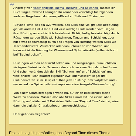
Angeregt von
flaschengeists Thema "Initiative und abwarten"
möchte ich
Euch fragen, welche Lösungen Ihr kennt oder vorschlagt für folgenden
anderen Regelherausforderungs-Klassiker: Skills und Rüstungen.
"Beyond Time" soll ein D20 werden, das Skills eine viel größere Bedeutung
gibt als andere DnD-Clone. Und viele wichtige Skills werden vom Tragen
ihrer Rüstung unterschiedlich beeinflusst: Richtig heftig beeinträchtigt durch
Rüstungen werden Skills wie Schwimmen, Tanzen und Schleichen, aber
nur etwas beeinträchtigt durch das Tragen von Rüstung werden Skills wie
Taschendiebstahl, Verstecken oder das Schmieden von Waffen, und
irrelevant ist die Rüstung bei Wissens- und Diplomatieskills (außer vielleicht
bei "Beeindrucken").
Rüstungen werden aber nicht selten an- und ausgezogen: Zum Schlafen,
für legere Freizeit in der Taverne oder auch vor einer Bootsfahrt bei Sturm.
Und schon verändert sich der Skill "Schwimmen" und "Schleichen" und
viele andere. Man braucht eigentlich zwei oder vielleicht sogar drei
Skillübersichten, zum Beispiel: "Ohne jede Rüstung", "mit Vollplatte" und -
wer es auf die Spitze treibt - mit repräsentativer Ausgeh-"Uniformrüstung".
Von einem Charakterbogen erwarte ich, auf einen Blick schnell meine
Werte zu erfassen. Müssen also alle Skills einmal mit und einmal ohne
Rüstung aufgeführt sein? Bei vielen Skills, wie "Beyond Time" sie hat, wäre
dann ein digitaler Charakterbogen am geschicktesten.
Oder geht das eleganter?
Erstmal mag ich persönlich, dass Beyond Time dieses Thema