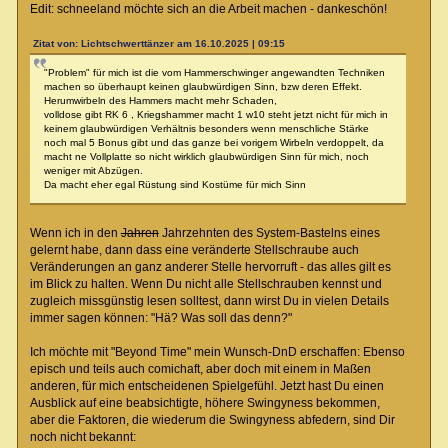
Edit: schneeland möchte sich an die Arbeit machen - dankeschön!
Zitat von: Lichtschwerttänzer am 16.10.2025 | 09:15
"Problem" für mich ist die vom Hammerschwinger angewandten Techniken
machen so überhaupt keinen glaubwürdigen Sinn, bzw deren Effekt.
Herumwirbeln des Hammers macht mehr Schaden,
volldose gibt RK 6 , Kriegshammer macht 1 w10 steht jetzt nicht für mich in
keinem glaubwürdigen Verhältnis besonders wenn menschliche Stärke
noch mal 5 Bonus gibt und das ganze bei vorigem Wirbeln verdoppelt, da
macht ne Vollplatte so nicht wirklich glaubwürdigen Sinn für mich, noch
weniger mit Abzügen.
Da macht eher egal Rüstung sind Kostüme für mich Sinn
Wenn ich in den
Jahren
Jahrzehnten des System-Bastelns eines
gelernt habe, dann dass eine veränderte Stellschraube auch
Veränderungen an ganz anderer Stelle hervorruft - das alles gilt es
im Blick zu halten. Wenn Du nicht alle Stellschrauben kennst und
zugleich missgünstig lesen solltest, dann wirst Du in vielen Details
immer sagen können: "Hä? Was soll das denn?"
Ich möchte mit "Beyond Time" mein Wunsch-DnD erschaffen: Ebenso
episch und teils auch comichaft, aber doch mit einem in Maßen
anderen, für mich entscheidenen Spielgefühl. Jetzt hast Du einen
Ausblick auf eine beabsichtigte, höhere Swingyness bekommen,
aber die Faktoren, die wiederum die Swingyness abfedern, sind Dir
noch nicht bekannt: