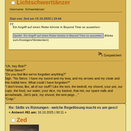
Lichtschwerttänzer
Username: Schwerttänzer
Zitat von: Zed am 15.10.2025 | 19:44
Ein Angriff auf einen Reiter könnte in Beyond Time so aussehen:
(Klicke
zum Anzeigen/Verstecken)
Gespeichert
“Uh, hey Bob?”
“What Steve?”
“Do you feel like we’ve forgotten anything?”
Sigh. “No Steve. I have my sword and my bow, and my arrows and my cloak and
this hobbit here. What could I have forgotten?”
“I don’t know, like, all of our stuff? Like the tent, the bedroll, my shovel, your pot, our
cups, the food, our water, your dice, my basket, that net, our spare nails and
arrowheads, Jim’s pick, my shovel, the tent-pegs…”
“Crap.”
Re: Skills vs Rüstungen - welche Regellösung macht es am geschicktest
«
Antwort #61 am:
16.10.2025 | 00:11 »
Zed