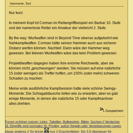
Username: Zed
Nur kurz:
In meinem Kopf ist Corman im Reitangriffbeispiel ein Barbar 10. Stufe
und der namenlose Reiter ein Amateur der vielleicht 2. Stufe.
By the way: Wurfwaffen sind in Beyond Time ebenso aufgebohrt wie
Nahkampfwaffen. Corman hätte seinen Hammer auch aus sicherer
Distanz werfen können. Nachteil: Dann wäre der Hammer weg
gewesen. Bei kleinen Wurfwaffen wäre das kein Problem gewesen.
Projektilwaffen dagegen haben ihre enorme Reichweite, aber sie
können nicht „geschwungen“ werden. Sie müssen auf eine natürliche
15 (oder weniger) als Treffer hoffen, um 150% (oder mehr) schweren
Schaden zu machen.
Meine erste ausführliche Kampfsession hatte viele schöne Swingy-
Momente: Die Schlagabtäusche liefen wie zu erwarten, aber es gab
einige Momente, in denen die natürliche 15 oder Kampfmanöver
alles drehten.
Gespeichert
Forum schöner nutzen: Links, Tabellen, Bulletpoints, Bilder, Suchen // Verdeckte
SL-Eingriffe sind normales SL-Privileg, außer Regeln oder Vereinbarungen sagen
etwas anderes // So ticken
nys // Drachenfieber: Ein 3.5-Abenteuer für