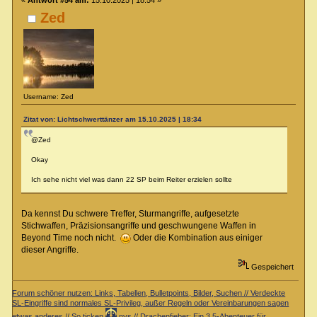
Zed
Username: Zed
Zitat von: Lichtschwerttänzer am 15.10.2025 | 18:34
@Zed
Okay
Ich sehe nicht viel was dann 22 SP beim Reiter erzielen sollte
Da kennst Du schwere Treffer, Sturmangriffe, aufgesetzte
Stichwaffen, Präzisionsangriffe und geschwungene Waffen in
Beyond Time noch nicht.
Oder die Kombination aus einiger
dieser Angriffe.
Gespeichert
Forum schöner nutzen: Links, Tabellen, Bulletpoints, Bilder, Suchen // Verdeckte
SL-Eingriffe sind normales SL-Privileg, außer Regeln oder Vereinbarungen sagen
etwas anderes // So ticken
nys // Drachenfieber: Ein 3.5-Abenteuer für