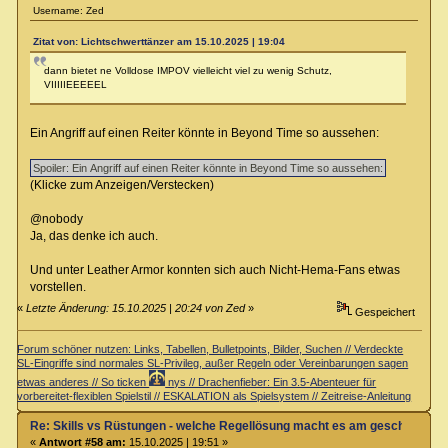
Username: Zed
Zitat von: Lichtschwerttänzer am 15.10.2025 | 19:04
dann bietet ne Volldose IMPOV vielleicht viel zu wenig Schutz,
VIIIIIEEEEEL
Ein Angriff auf einen Reiter könnte in Beyond Time so aussehen:
(Klicke zum Anzeigen/Verstecken)
@nobody
Ja, das denke ich auch.
Und unter Leather Armor konnten sich auch Nicht-Hema-Fans etwas
vorstellen.
«
Letzte Änderung: 15.10.2025 | 20:24 von Zed
»
Gespeichert
Forum schöner nutzen: Links, Tabellen, Bulletpoints, Bilder, Suchen // Verdeckte
SL-Eingriffe sind normales SL-Privileg, außer Regeln oder Vereinbarungen sagen
etwas anderes // So ticken
nys // Drachenfieber: Ein 3.5-Abenteuer für
vorbereitet-flexiblen Spielstil // ESKALATION als Spielsystem // Zeitreise-Anleitung
Re: Skills vs Rüstungen - welche Regellösung macht es am geschicktest
«
Antwort #58 am:
15.10.2025 | 19:51 »