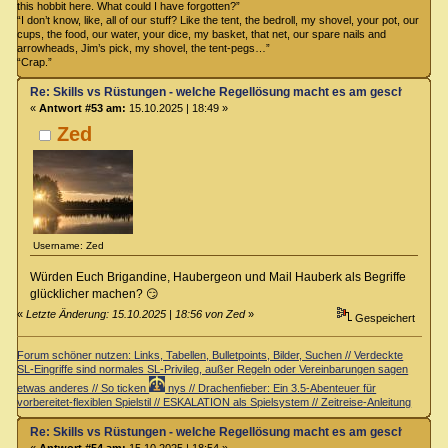
this hobbit here. What could I have forgotten?”
“I don’t know, like, all of our stuff? Like the tent, the bedroll, my shovel, your pot, our
cups, the food, our water, your dice, my basket, that net, our spare nails and
arrowheads, Jim’s pick, my shovel, the tent-pegs…”
“Crap.”
Re: Skills vs Rüstungen - welche Regellösung macht es am geschicktest
«
Antwort #53 am:
15.10.2025 | 18:49 »
Zed
Username: Zed
Würden Euch Brigandine, Haubergeon und Mail Hauberk als Begriffe
glücklicher machen? 😏
«
Letzte Änderung: 15.10.2025 | 18:56 von Zed
»
Gespeichert
Forum schöner nutzen: Links, Tabellen, Bulletpoints, Bilder, Suchen // Verdeckte
SL-Eingriffe sind normales SL-Privileg, außer Regeln oder Vereinbarungen sagen
etwas anderes // So ticken
nys // Drachenfieber: Ein 3.5-Abenteuer für
vorbereitet-flexiblen Spielstil // ESKALATION als Spielsystem // Zeitreise-Anleitung
Re: Skills vs Rüstungen - welche Regellösung macht es am geschicktest
«
Antwort #54 am:
15.10.2025 | 18:54 »