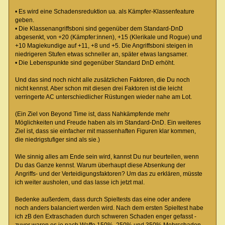
• Es wird eine Schadensreduktion ua. als Kämpfer-Klassenfeature
geben.
• Die Klassenangriffsboni sind gegenüber dem Standard-DnD
abgesenkt, von +20 (Kämpfer:innen), +15 (Klerikale und Rogue) und
+10 Magiekundige auf +11, +8 und +5. Die Angriffsboni steigen in
niedrigeren Stufen etwas schneller an, später etwas langsamer.
• Die Lebenspunkte sind gegenüber Standard DnD erhöht.
Und das sind noch nicht alle zusätzlichen Faktoren, die Du noch
nicht kennst. Aber schon mit diesen drei Faktoren ist die leicht
verringerte AC unterschiedlicher Rüstungen wieder nahe am Lot.
(Ein Ziel von Beyond Time ist, dass Nahkämpfende mehr
Möglichkeiten und Freude haben als im Standard-DnD. Ein weiteres
Ziel ist, dass sie einfacher mit massenhaften Figuren klar kommen,
die niedrigstufiger sind als sie.)
Wie sinnig alles am Ende sein wird, kannst Du nur beurteilen, wenn
Du das Ganze kennst. Warum überhaupt diese Absenkung der
Angriffs- und der Verteidigungsfaktoren? Um das zu erklären, müsste
ich weiter ausholen, und das lasse ich jetzt mal.
Bedenke außerdem, dass durch Spieltests das eine oder andere
noch anders balanciert werden wird. Nach dem ersten Spieltest habe
ich zB den Extraschaden durch schweren Schaden enger gefasst -