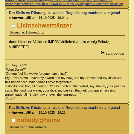
vorbereitet-flexiblen Spielstil // ESKALATION als Spielsystem // Zeitreise-Anleitung
Re: Skills vs Rüstungen - welche Regellösung macht es am geschicktest
«
Antwort #55 am:
15.10.2025 | 19:04 »
Lichtschwerttänzer
Username: Schwerttänzer
dann bietet ne Volldose IMPOV vielleicht viel zu wenig Schutz,
VIIIIIEEEEEL
Gespeichert
“Uh, hey Bob?”
“What Steve?”
“Do you feel like we’ve forgotten anything?”
Sigh. “No Steve. I have my sword and my bow, and my arrows and my cloak and
this hobbit here. What could I have forgotten?”
“I don’t know, like, all of our stuff? Like the tent, the bedroll, my shovel, your pot, our
cups, the food, our water, your dice, my basket, that net, our spare nails and
arrowheads, Jim’s pick, my shovel, the tent-pegs…”
“Crap.”
Re: Skills vs Rüstungen - welche Regellösung macht es am geschicktest
«
Antwort #56 am:
15.10.2025 | 19:28 »
nobody@home
Username: nobody@home