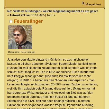
Gespeichert
Re: Skills vs Rüstungen - welche Regellösung macht es am geschicktest
«
Antwort #71 am:
16.10.2025 | 14:13 »
Feuersänger
Username: Feuersänger
Joar. Also den Magiereinwand möchte ich so auch nicht gelten
lassen. In etlichen gängigen Systemen tragen Magier ja nicht keine
Rüstungen weil sie ihnen zu unbequem sind, sondern weil es ihnen
schlicht nicht möglich ist. Die in DSA kanonische Eisen-Interferenz
hat Skaeg ja schon genannt (und finde ich btw tatsächlich recht
elegant). In D&D 3.X haben wir den "Arkanen Zauberpatzer" - man
kann dem Magier nicht zumuten, 20-50% seiner Zauber zu verlieren,
weil die ihm aufgebürdete Rüstung diese ruiniert. (Mage Armor hat
halt begrenzte Wirkungsdauer und kostet einen Slot, was auf den
untersten Stufen durchaus noch ein Faktor ist, und auf höheren
Stufen sind die +4AC halt nur noch bedingt nützlich.) In älteren
Editionen ist es sogar noch krasser: trägst du irgendeine Rüstung,