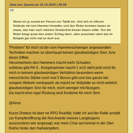
Zitat von: Quaint am 16.10.2025 | 08:38
Wobei ich ja normal ein Freund von Taktik bin. Und sich im offenen
Gelände mit nem Hammer hinstellen und den Reiter kommen lassen ist
etwas, das man nach meinem Verständnis besser lassen sollte. Gut der
Reiter kriegt quasi den ersten Schlag dann, aber ansonsten sieht das im
Beispiel gar nicht mal so doof aus.
"Problem" für mich ist die vom Hammerschwinger angewandten
Techniken machen so überhaupt keinen glaubwürdigen Sinn, bzw
deren Effekt.
Herumwirbeln des Hammers macht mehr Schaden,
volldose gibt RK 6 , Kriegshammer macht 1 w10 steht jetzt nicht für
mich in keinem glaubwürdigen Verhältnis besonders wenn
menschliche Stärke noch mal 5 Bonus gibt und das ganze bei
vorigem Wirbeln verdoppelt, da macht ne Vollplatte so nicht wirklich
glaubwürdigen Sinn für mich, noch weniger mit Abzügen.
Da macht eher egal Rüstung sind Kostüme für mich Sinn
@Ainor
Kurze Distanz ist aber ne RPG Realität, hatte ich auf der Ratte anstatt
zur Kampferöffnung die Reichweite meines Langbogens
auszunutzen wie angesagt, war mein Char auf einmal in der 2ten
Reihe hinter den Nahkämpfern.