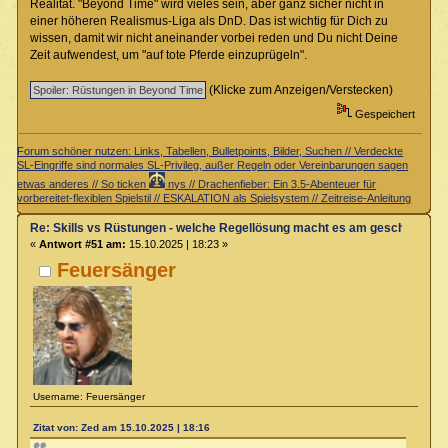
Realität. "Beyond Time" wird vieles sein, aber ganz sicher nicht in
einer höheren Realismus-Liga als DnD. Das ist wichtig für Dich zu
wissen, damit wir nicht aneinander vorbei reden und Du nicht Deine
Zeit aufwendest, um "auf tote Pferde einzuprügeln".
(Klicke zum Anzeigen/Verstecken)
Gespeichert
Forum schöner nutzen: Links, Tabellen, Bulletpoints, Bilder, Suchen // Verdeckte
SL-Eingriffe sind normales SL-Privileg, außer Regeln oder Vereinbarungen sagen
etwas anderes // So ticken
nys // Drachenfieber: Ein 3.5-Abenteuer für
vorbereitet-flexiblen Spielstil // ESKALATION als Spielsystem // Zeitreise-Anleitung
Re: Skills vs Rüstungen - welche Regellösung macht es am geschicktest
«
Antwort #51 am:
15.10.2025 | 18:23 »
Feuersänger
Username: Feuersänger
Zitat von: Zed am 15.10.2025 | 18:16