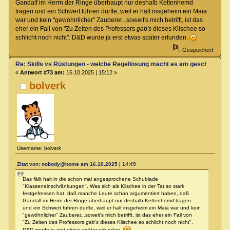
Gandalf im Herrn der Ringe überhaupt nur deshalb Kettenhemd
tragen und ein Schwert führen durfte, weil er halt insgeheim ein Maia
war und kein "gewöhnlicher" Zauberer...soweit's mich betrifft, ist das
eher ein Fall von "Zu Zeiten des Professors
gab's
dieses Klischee so
schlicht noch nicht". D&D wurde ja erst etwas später erfunden.
Gespeichert
Re: Skills vs Rüstungen - welche Regellösung macht es am geschicktest
«
Antwort #73 am:
16.10.2025 | 15:12 »
bolverk
Username: bolverk
Zitat von: nobody@home am 16.10.2025 | 14:49
Das fällt halt in die schon mal angesprochene Schublade
"Klasseneinschränkungen". Was sich als Klischee in der Tat so stark
festgefressen hat, daß manche Leute schon argumentiert haben, daß
Gandalf im Herrn der Ringe überhaupt nur deshalb Kettenhemd tragen
und ein Schwert führen durfte, weil er halt insgeheim ein Maia war und kein
"gewöhnlicher" Zauberer...soweit's mich betrifft, ist das eher ein Fall von
"Zu Zeiten des Professors
gab's
dieses Klischee so schlicht noch nicht".
D&D wurde ja erst etwas später erfunden.