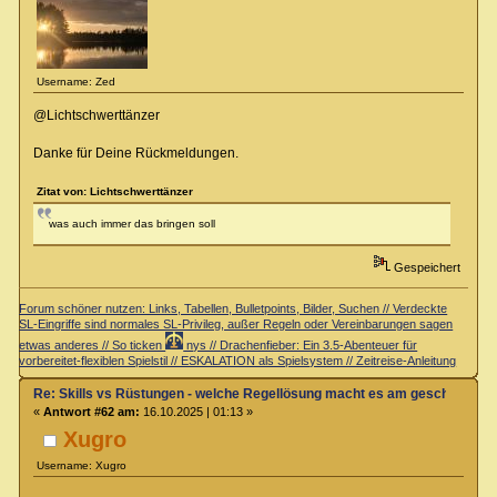
Username: Zed
@Lichtschwerttänzer
Danke für Deine Rückmeldungen.
Zitat von: Lichtschwerttänzer
was auch immer das bringen soll
Gespeichert
Forum schöner nutzen: Links, Tabellen, Bulletpoints, Bilder, Suchen // Verdeckte
SL-Eingriffe sind normales SL-Privileg, außer Regeln oder Vereinbarungen sagen
etwas anderes // So ticken
nys // Drachenfieber: Ein 3.5-Abenteuer für
vorbereitet-flexiblen Spielstil // ESKALATION als Spielsystem // Zeitreise-Anleitung
Re: Skills vs Rüstungen - welche Regellösung macht es am geschicktest
«
Antwort #62 am:
16.10.2025 | 01:13 »
Xugro
Username: Xugro