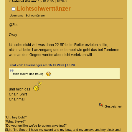
«
Antwort #52 am:
15.10.2025 | 18:34 »
Lichtschwerttänzer
Username: Schwerttänzer
@Zed
Okay
Ich sehe nicht viel was dann 22 SP beim Reiter erzielen sollte,
nichtmal beim Lanzengang und nebenbei wie geht das bei Turnieren
wo man den Gegner werfen aber nicht verletzen will
Zitat von: Feuersänger am 15.10.2025 | 18:23
Mich macht das traurig.
und mich das
Chain Shirt
Chainmail
Gespeichert
“Uh, hey Bob?”
“What Steve?”
“Do you feel like we’ve forgotten anything?”
Sigh. “No Steve. I have my sword and my bow, and my arrows and my cloak and