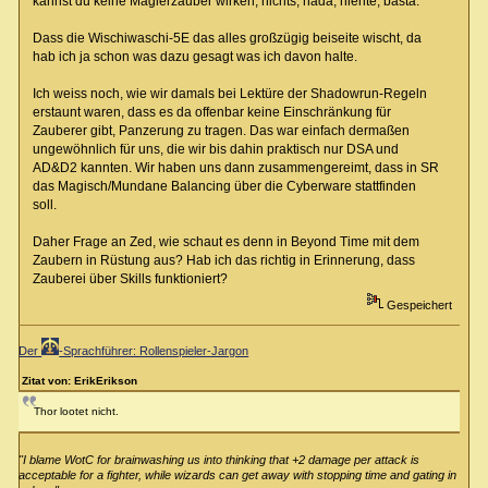
kannst du keine Magierzauber wirken, nichts, nada, niente, basta.
Dass die Wischiwaschi-5E das alles großzügig beiseite wischt, da
hab ich ja schon was dazu gesagt was ich davon halte.
Ich weiss noch, wie wir damals bei Lektüre der Shadowrun-Regeln
erstaunt waren, dass es da offenbar keine Einschränkung für
Zauberer gibt, Panzerung zu tragen. Das war einfach dermaßen
ungewöhnlich für uns, die wir bis dahin praktisch nur DSA und
AD&D2 kannten. Wir haben uns dann zusammengereimt, dass in SR
das Magisch/Mundane Balancing über die Cyberware stattfinden
soll.
Daher Frage an Zed, wie schaut es denn in Beyond Time mit dem
Zaubern in Rüstung aus? Hab ich das richtig in Erinnerung, dass
Zauberei über Skills funktioniert?
Gespeichert
Der
-Sprachführer: Rollenspieler-Jargon
Zitat von: ErikErikson
Thor lootet nicht.
"I blame WotC for brainwashing us into thinking that +2 damage per attack is
acceptable for a fighter, while wizards can get away with stopping time and gating in