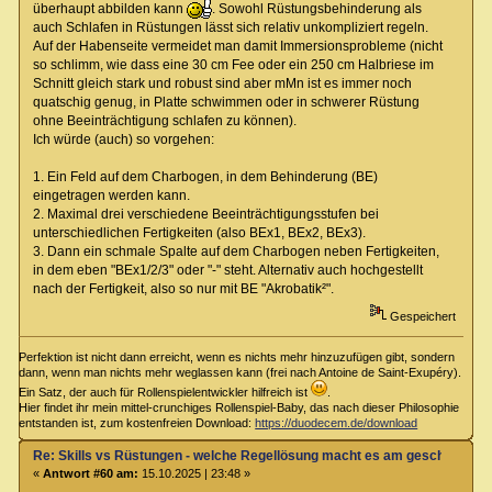
überhaupt abbilden kann
. Sowohl Rüstungsbehinderung als
auch Schlafen in Rüstungen lässt sich relativ unkompliziert regeln.
Auf der Habenseite vermeidet man damit Immersionsprobleme (nicht
so schlimm, wie dass eine 30 cm Fee oder ein 250 cm Halbriese im
Schnitt gleich stark und robust sind aber mMn ist es immer noch
quatschig genug, in Platte schwimmen oder in schwerer Rüstung
ohne Beeinträchtigung schlafen zu können).
Ich würde (auch) so vorgehen:
1. Ein Feld auf dem Charbogen, in dem Behinderung (BE)
eingetragen werden kann.
2. Maximal drei verschiedene Beeinträchtigungsstufen bei
unterschiedlichen Fertigkeiten (also BEx1, BEx2, BEx3).
3. Dann ein schmale Spalte auf dem Charbogen neben Fertigkeiten,
in dem eben "BEx1/2/3" oder "-" steht. Alternativ auch hochgestellt
nach der Fertigkeit, also so nur mit BE "Akrobatik²".
Gespeichert
Perfektion ist nicht dann erreicht, wenn es nichts mehr hinzuzufügen gibt, sondern
dann, wenn man nichts mehr weglassen kann (frei nach Antoine de Saint-Exupéry).
Ein Satz, der auch für Rollenspielentwickler hilfreich ist
.
Hier findet ihr mein mittel-crunchiges Rollenspiel-Baby, das nach dieser Philosophie
entstanden ist, zum kostenfreien Download:
https://duodecem.de/download
Re: Skills vs Rüstungen - welche Regellösung macht es am geschicktest
«
Antwort #60 am:
15.10.2025 | 23:48 »