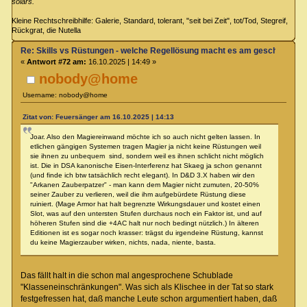
solars."
Kleine Rechtschreibhilfe: Galerie, Standard, tolerant, "seit bei Zeit", tot/Tod, Stegreif,
Rückgrat, die Nutella
Re: Skills vs Rüstungen - welche Regellösung macht es am geschicktest
«
Antwort #72 am:
16.10.2025 | 14:49 »
nobody@home
Username: nobody@home
Zitat von: Feuersänger am 16.10.2025 | 14:13
Joar. Also den Magiereinwand möchte ich so auch nicht gelten lassen. In
etlichen gängigen Systemen tragen Magier ja nicht keine Rüstungen weil
sie ihnen zu unbequem sind, sondern weil es ihnen schlicht nicht möglich
ist. Die in DSA kanonische Eisen-Interferenz hat Skaeg ja schon genannt
(und finde ich btw tatsächlich recht elegant). In D&D 3.X haben wir den
"Arkanen Zauberpatzer" - man kann dem Magier nicht zumuten, 20-50%
seiner Zauber zu verlieren, weil die ihm aufgebürdete Rüstung diese
ruiniert. (Mage Armor hat halt begrenzte Wirkungsdauer und kostet einen
Slot, was auf den untersten Stufen durchaus noch ein Faktor ist, und auf
höheren Stufen sind die +4AC halt nur noch bedingt nützlich.) In älteren
Editionen ist es sogar noch krasser: trägst du irgendeine Rüstung, kannst
du keine Magierzauber wirken, nichts, nada, niente, basta.
Das fällt halt in die schon mal angesprochene Schublade
"Klasseneinschränkungen". Was sich als Klischee in der Tat so stark
festgefressen hat, daß manche Leute schon argumentiert haben, daß