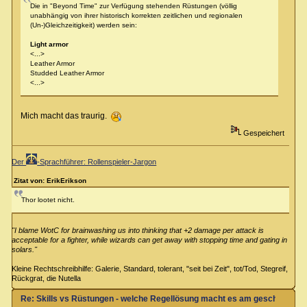
Die in "Beyond Time" zur Verfügung stehenden Rüstungen (völlig
unabhängig von ihrer historisch korrekten zeitlichen und regionalen
(Un-)Gleichzeitigkeit) werden sein:
Light armor
<...>
Leather Armor
Studded Leather Armor
<...>
Mich macht das traurig.
Gespeichert
Der
-Sprachführer: Rollenspieler-Jargon
Zitat von: ErikErikson
Thor lootet nicht.
"I blame WotC for brainwashing us into thinking that +2 damage per attack is
acceptable for a fighter, while wizards can get away with stopping time and gating in
solars."
Kleine Rechtschreibhilfe: Galerie, Standard, tolerant, "seit bei Zeit", tot/Tod, Stegreif,
Rückgrat, die Nutella
Re: Skills vs Rüstungen - welche Regellösung macht es am geschicktest