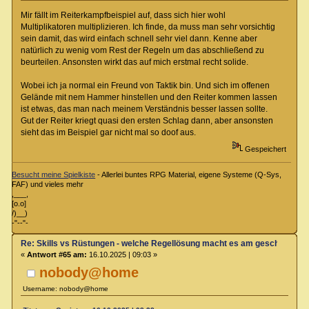
Mir fällt im Reiterkampfbeispiel auf, dass sich hier wohl
Multiplikatoren multiplizieren. Ich finde, da muss man sehr vorsichtig
sein damit, das wird einfach schnell sehr viel dann. Kenne aber
natürlich zu wenig vom Rest der Regeln um das abschließend zu
beurteilen. Ansonsten wirkt das auf mich erstmal recht solide.
Wobei ich ja normal ein Freund von Taktik bin. Und sich im offenen
Gelände mit nem Hammer hinstellen und den Reiter kommen lassen
ist etwas, das man nach meinem Verständnis besser lassen sollte.
Gut der Reiter kriegt quasi den ersten Schlag dann, aber ansonsten
sieht das im Beispiel gar nicht mal so doof aus.
Gespeichert
Besucht meine Spielkiste
- Allerlei buntes RPG Material, eigene Systeme (Q-Sys,
FAF) und vieles mehr
,___,
[o.o]
/)__)
-"--"-
Re: Skills vs Rüstungen - welche Regellösung macht es am geschicktest
«
Antwort #65 am:
16.10.2025 | 09:03 »
nobody@home
Username: nobody@home