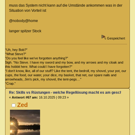
muss das System nicht kann auf die Umstände ankommen was in der
Situation von Vorteil ist
@nobody@home
langer spitzer Stock
Gespeichert
“Uh, hey Bob?”
“What Steve?”
“Do you feel like we’ve forgotten anything?”
Sigh. “No Steve. I have my sword and my bow, and my arrows and my cloak and
this hobbit here. What could I have forgotten?”
“I don’t know, like, all of our stuff? Like the tent, the bedroll, my shovel, your pot, our
cups, the food, our water, your dice, my basket, that net, our spare nails and
arrowheads, Jim’s pick, my shovel, the tent-pegs…”
“Crap.”
Re: Skills vs Rüstungen - welche Regellösung macht es am geschicktest
«
Antwort #67 am:
16.10.2025 | 09:23 »
Zed