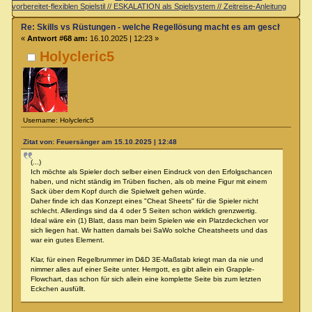
vorbereitet-flexiblen Spielstil // ESKALATION als Spielsystem // Zeitreise-Anleitung
Re: Skills vs Rüstungen - welche Regellösung macht es am geschicktest
«
Antwort #68 am:
16.10.2025 | 12:23 »
Holycleric5
Username: Holycleric5
Zitat von: Feuersänger am 15.10.2025 | 12:48
(...)
Ich möchte als Spieler doch selber einen Eindruck von den Erfolgschancen
haben, und nicht ständig im Trüben fischen, als ob meine Figur mit einem
Sack über dem Kopf durch die Spielwelt gehen würde.
Daher finde ich das Konzept eines "Cheat Sheets" für die Spieler nicht
schlecht. Allerdings sind da 4 oder 5 Seiten schon wirklich grenzwertig.
Ideal wäre ein (1) Blatt, dass man beim Spielen wie ein Platzdeckchen vor
sich liegen hat. Wir hatten damals bei SaWo solche Cheatsheets und das
war ein gutes Element.
Klar, für einen Regelbrummer im D&D 3E-Maßstab kriegt man da nie und
nimmer alles auf einer Seite unter. Herrgott, es gibt allein ein Grapple-
Flowchart, das schon für sich allein eine komplette Seite bis zum letzten
Eckchen ausfüllt.