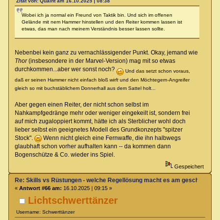
Zitat von: Quaint am 16.10.2025 | 08:38
Wobei ich ja normal ein Freund von Taktik bin. Und sich im offenen
Gelände mit nem Hammer hinstellen und den Reiter kommen lassen ist
etwas, das man nach meinem Verständnis besser lassen sollte.
Nebenbei kein ganz zu vernachlässigender Punkt. Okay, jemand wie
Thor
(insbesondere in der Marvel-Version) mag mit so etwas
durchkommen...aber wer sonst noch?
Und das setzt schon voraus,
daß er seinen Hammer nicht einfach bloß
wirft
und den Möchtegern-Angreifer
gleich so mit buchstäblichem Donnerhall aus dem Sattel holt...
Aber gegen einen Reiter, der nicht schon selbst im
Nahkampfgedränge mehr oder weniger eingekeilt ist, sondern frei
auf mich zugaloppiert kommt, hätte ich als Sterblicher wohl doch
lieber selbst ein geeignetes Modell des Grundkonzepts "spitzer
Stock".
Wenn nicht gleich eine Fernwaffe, die ihn halbwegs
glaubhaft schon vorher aufhalten kann -- da kommen dann
Bogenschütze & Co. wieder ins Spiel.
Gespeichert
Re: Skills vs Rüstungen - welche Regellösung macht es am geschicktest
«
Antwort #66 am:
16.10.2025 | 09:15 »
Lichtschwerttänzer
Username: Schwerttänzer