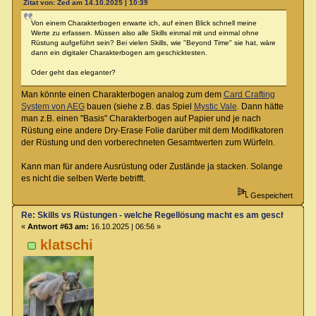
Zitat von: Zed am 14.10.2025 | 10:39
Von einem Charakterbogen erwarte ich, auf einen Blick schnell meine
Werte zu erfassen. Müssen also alle Skills einmal mit und einmal ohne
Rüstung aufgeführt sein? Bei vielen Skills, wie "Beyond Time" sie hat, wäre
dann ein digitaler Charakterbogen am geschicktesten.
Oder geht das eleganter?
Man könnte einen Charakterbogen analog zum dem
Card Crafting
System von AEG
bauen (siehe z.B. das Spiel
Mystic Vale
. Dann hätte
man z.B. einen "Basis" Charakterbogen auf Papier und je nach
Rüstung eine andere Dry-Erase Folie darüber mit dem Modifikatoren
der Rüstung und den vorberechneten Gesamtwerten zum Würfeln.
Kann man für andere Ausrüstung oder Zustände ja stacken. Solange
es nicht die selben Werte betrifft.
Gespeichert
Re: Skills vs Rüstungen - welche Regellösung macht es am geschicktest
«
Antwort #63 am:
16.10.2025 | 06:56 »
klatschi