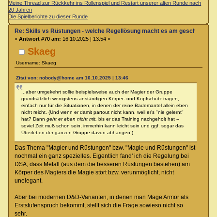
Meine Thread zur Rückkehr ins Rollenspiel und Restart unserer alten Runde nach
20 Jahren
Die Spielberichte zu dieser Runde
Re: Skills vs Rüstungen - welche Regellösung macht es am geschicktest
«
Antwort #70 am:
16.10.2025 | 13:54 »
Skaeg
Username: Skaeg
Zitat von: nobody@home am 16.10.2025 | 13:46
...aber umgekehrt sollte beispielsweise auch der Magier der Gruppe
grundsätzlich wenigstens anständigen Körper- und Kopfschutz tragen,
einfach nur für die Situationen, in denen der reine Bademantel allein eben
nicht reicht. (Und wenn er damit partout nicht kann, weil er's "nie gelernt"
hat? Dann
geht er eben nicht mit,
bis er das Training nachgeholt hat --
soviel Zeit muß schon sein, immerhin kann leicht sein und ggf. sogar das
Überleben der ganzen Gruppe davon abhängen!)
Das Thema "Magier und Rüstungen" bzw. "Magie und Rüstungen" ist
nochmal ein ganz spezielles. Eigentlich fand' ich die Regelung bei
DSA, dass Metall (aus dem die besseren Rüstungen bestehen) am
Körper des Magiers die Magie stört bzw. verunmöglicht, nicht
unelegant.
Aber bei modernen D&D-Varianten, in denen man Mage Armor als
Erststufenspruch bekommt, stellt sich die Frage sowieso nicht so
sehr.