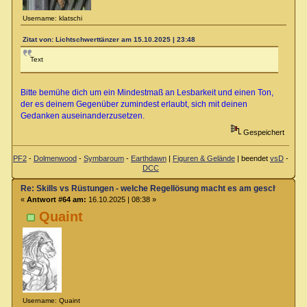
Username: klatschi
Zitat von: Lichtschwerttänzer am 15.10.2025 | 23:48
Text
Bitte bemühe dich um ein Mindestmaß an Lesbarkeit und einen Ton,
der es deinem Gegenüber zumindest erlaubt, sich mit deinen
Gedanken auseinanderzusetzen.
Gespeichert
PF2
-
Dolmenwood
-
Symbaroum
-
Earthdawn
|
Figuren & Gelände
| beendet
vsD
-
DCC
Re: Skills vs Rüstungen - welche Regellösung macht es am geschicktest
«
Antwort #64 am:
16.10.2025 | 08:38 »
Quaint
Username: Quaint