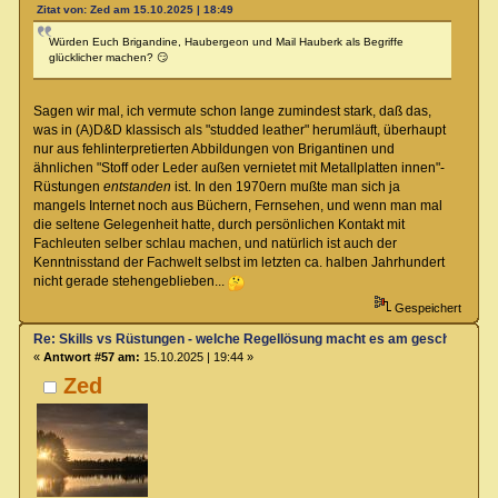
Zitat von: Zed am 15.10.2025 | 18:49
Würden Euch Brigandine, Haubergeon und Mail Hauberk als Begriffe
glücklicher machen? 😏
Sagen wir mal, ich vermute schon lange zumindest stark, daß das,
was in (A)D&D klassisch als "studded leather" herumläuft, überhaupt
nur aus fehlinterpretierten Abbildungen von Brigantinen und
ähnlichen "Stoff oder Leder außen vernietet mit Metallplatten innen"-
Rüstungen
entstanden
ist. In den 1970ern mußte man sich ja
mangels Internet noch aus Büchern, Fernsehen, und wenn man mal
die seltene Gelegenheit hatte, durch persönlichen Kontakt mit
Fachleuten selber schlau machen, und natürlich ist auch der
Kenntnisstand der Fachwelt selbst im letzten ca. halben Jahrhundert
nicht gerade stehengeblieben...
Gespeichert
Re: Skills vs Rüstungen - welche Regellösung macht es am geschicktest
«
Antwort #57 am:
15.10.2025 | 19:44 »
Zed