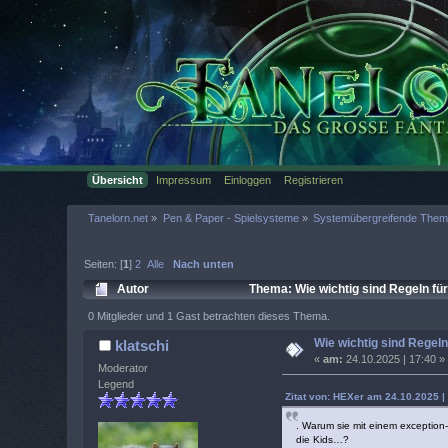
Übersicht
Impressum
Einloggen
Registrieren
Tanelorn.net
»
Pen & Paper - Spielsysteme
»
Systemübergreifende The
Seiten: [
1
]
2
Alle
Nach unten
Autor
Thema: Wie wichtig sind Regeln für
0 Mitglieder und 1 Gast betrachten dieses Thema.
Wie wichtig sind Regeln
klatschi
«
am:
24.10.2025 | 17:40 »
Moderator
Legend
Zitat von: HEXer am 24.10.2025 |
. Warum sie mit einem exception
die Kids…?