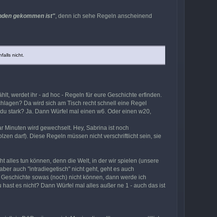
anden gekommen ist"
, denn ich sehe Regeln anscheinend
alls nicht.
hlt, werdet ihr - ad hoc - Regeln für eure Geschichte erfinden.
hlagen? Da wird sich am Tisch recht schnell eine Regel
st du stark? Ja. Dann Würfel mal einen w6. Oder einen w20,
ar Minuten wird gewechselt. Hey, Sabrina ist noch
en darf). Diese Regeln müssen nicht verschriftlicht sein, sie
t alles tun können, denn die Welt, in der wir spielen (unsere
ber auch "intradiegetisch" nicht geht, geht es auch
der Geschichte sowas (noch) nicht können, dann werde ich
 hast es nicht? Dann Würfel mal alles außer ne 1 - auch das ist