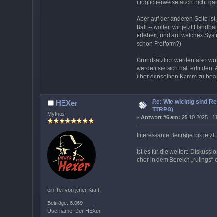
möglicherweise auch nicht ganz
Aber auf der anderen Seite ist 
Ball -- wollen wir jetzt Handba
erleben, und auf welches Syste
schon Freiform?)
Grundsätzlich werden also wo
werden sie sich halt erfinden.
über denselben Kamm zu bean
Re: Wie wichtig sind Re
HEXer
TTRPG)
Mythos
«
Antwort #6 am:
25.10.2025 | 11
Interessante Beiträge bis jetzt
Ist es für die weitere Diskuss
eher in dem Bereich „rulings“ 
ein Teil von jener Kraft
Beiträge: 8.069
Username: Der HEXer