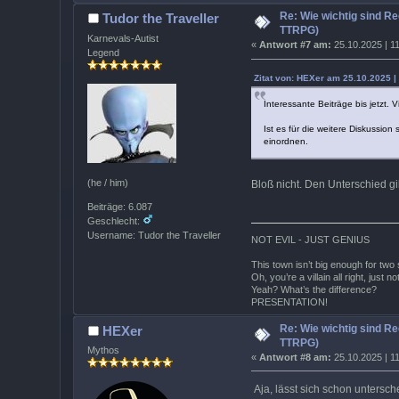
Re: Wie wichtig sind Re
Tudor the Traveller
TTRPG)
Karnevals-Autist
«
Antwort #7 am:
25.10.2025 | 11
Legend
Zitat von: HEXer am 25.10.2025 |
Interessante Beiträge bis jetzt. 
Ist es für die weitere Diskussio
einordnen.
(he / him)
Bloß nicht. Den Unterschied g
Beiträge: 6.087
Geschlecht:
Username: Tudor the Traveller
NOT EVIL - JUST GENIUS
This town isn’t big enough for two 
Oh, you’re a villain all right, just n
Yeah? What’s the difference?
PRESENTATION!
Re: Wie wichtig sind Re
HEXer
TTRPG)
Mythos
«
Antwort #8 am:
25.10.2025 | 11
Aja, lässt sich schon untersch