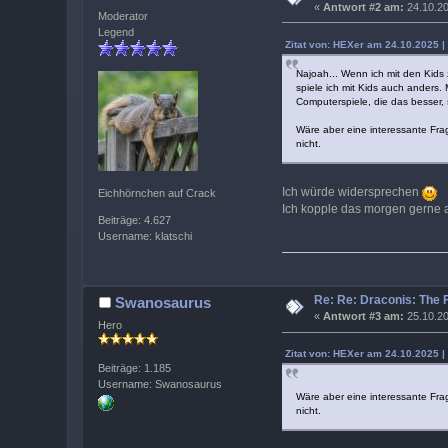
«
Antwort #2 am:
24.10.20
Moderator
Legend
Zitat von: HEXer am 24.10.2025 |
Najoah... Wenn ich mit den Kids 
spiele ich mit Kids auch anders.
Computerspiele, die das besser, 
Wäre aber eine interessante Fra
nicht.
Ich würde widersprechen
Eichhörnchen auf Crack
Ich kopple das morgen gerne 
Beiträge: 4.627
Username: klatschi
Re: Re: Draconis: The
Swanosaurus
«
Antwort #3 am:
25.10.20
Hero
Zitat von: HEXer am 24.10.2025 |
Beiträge: 1.185
Username: Swanosaurus
Wäre aber eine interessante Fra
nicht.