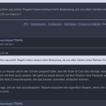
isschen arg schief. Regeln haben weitaus mehr Bedeutung, als uns alten Säcken 
0:26 von klatschi
»
PF2
-
Dolmenwood
-
Symbaroum
-
Earthdawn
|
Figuren & Gelände
| be
 Feel-Good TTRPG
25 | 18:10 »
 | 17:40
schen arg schief. Regeln haben weitaus mehr Bedeutung, als uns alten Säcken einen Rahmen fü
ds zu Hause und in der Schule gespielt habe, war die Rule of Cool das einzige, wa
 ich mit Kids auch anders. Mir geht es dabei darum, mit den Kindern ihre Fantasie au
e Kids Computerspiele, die das besser, schneller, einfacher können.
rage, um sie mal auszukoppeln: Warum brauchen wir eigentlich Regeln, wenn wir 
s nicht.
 Feel-Good TTRPG