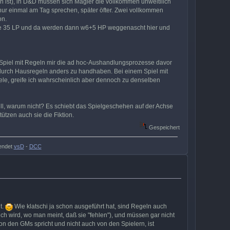
n ist), in D&D müssen sich Magier die vollkommen unweltllich
nur einmal am Tag sprechen, später öfter. Zwei vollkommen
on.
n sie 35 LP und da werden dann w6+5 HP weggenascht hier und
s Spiel mit Regeln mir die ad hoc-Aushandlungsprozesse davor
 durch Hausregeln anders zu handhaben. Bei einem Spiel mit
ele, greife ich wahrscheinlich aber dennoch zu denselben
l, warum nicht? Es schiebt das Spielgeschehen auf der Achse
tzen auch sie die Fiktion.
Gespeichert
endet
vsD
-
DCC
t.
Wie klatschi ja schon ausgeführt hat, sind Regeln auch
h wird, wo man meint, daß sie "fehlen"), und müssen gar nicht
 den GMs spricht und nicht auch von den Spielern, ist