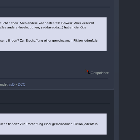
ucht haben. Alles andere war bestenfalls Beiwerk. Aber vielleicht
ür alles andere (leveln, buffen, yaddayadda…) haben die Kids
sens finden? Zur Erschaffung einer gemeinsamen Fiktion jedenfalls
Gespeichert
endet
vsD
-
DCC
sens finden? Zur Erschaffung einer gemeinsamen Fiktion jedenfalls