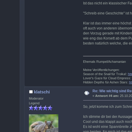
Ist das nicht ein klassischer Fa
"Schreib eine Geschichte" ist h
Klar ist das immer eine höchs
oft auch von anderen übernomm
den Vorzug gerade mit Kindern
wie eng das Korsett ab dem Pu
besten natürlich welche, die
Ehemals Rumpel/Achamanian
Meine Veröffentlichungen:
Season of the Snail für Troika!:
ht
Lover's Gaze für Cloud Empress:
Hidden Depths für Ashen Stars:
h
Re: Wie wichtig sind R
klatschi
«
Antwort #4 am:
25.10.20
Moderator
Legend
So, jetzt komme ich zum Schre
Ich stimme dir bei der Aussage
Cool und das klappt auch noch
Es ist wohl eine Spannbreite 
von beiden, für mich ist das 