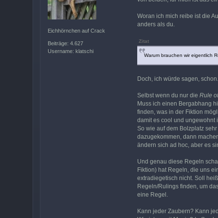
Woran ich mich reibe ist die 
anders als du.
Eichhörnchen auf Crack
Zitat
Beiträge: 4.627
Username: klatschi
Warum brauchen wir eigentlich R
Doch, ich würde sagen, schon
Selbst wenn du nur die
Rule o
Muss ich einen Bergabhang hin
finden, was in der Fiktion mög
damit es cool und ungewohnt i
So wie auf dem Bolzplatz sehr 
dazugekommen, dann machen wir 
ändern sich ad hoc, aber es s
Und genau diese Regeln schaffe
Fiktion) hat Regeln, die uns e
extradiegetisch nicht. Soll he
Regeln/Rulings finden, um das 
eine Regel.
Kann jeder Zaubern? Kann jede