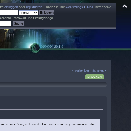
itte
einloggen
oder
registrieren
. Haben Sie Ihre
Aktivierungs E-Mail
übersehen?
zername, Passwort und Sitzungslänge
G)
« vorheriges
nächstes »
DRUCKEN
senen als Krücke, weil uns die Fantasie abhanden gekommen ist, aber