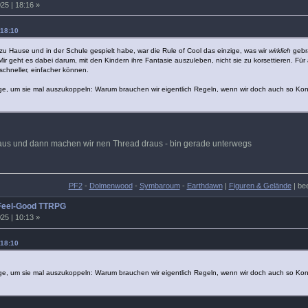
25 | 18:16 »
 18:10
zu Hause und in der Schule gespielt habe, war die Rule of Cool das einzige, was wir
wirklich
gebra
 Mir geht es dabei darum, mit den Kindern ihre Fantasie auszuleben, nicht sie zu korsettieren. F
schneller, einfacher können.
ge, um sie mal auszukoppeln: Warum brauchen wir eigentlich Regeln, wenn wir doch auch so Kon
aus und dann machen wir nen Thread draus - bin gerade unterwegs
PF2
-
Dolmenwood
-
Symbaroum
-
Earthdawn
|
Figuren & Gelände
| be
 Feel-Good TTRPG
25 | 10:13 »
 18:10
ge, um sie mal auszukoppeln: Warum brauchen wir eigentlich Regeln, wenn wir doch auch so Kon