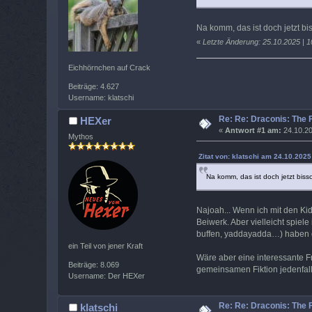
Na komm, das ist doch jetzt b
«
Letzte Änderung: 25.10.2025 | 1
Eichhörnchen auf Crack
Beiträge: 4.627
Username: klatschi
Re: Re: Draconis: The
HEXer
«
Antwort #1 am:
24.10.20
Mythos
Zitat von: klatschi am 24.10.2025
Na komm, das ist doch jetzt bis
Najoah... Wenn ich mit den Ki
Beiwerk. Aber vielleicht spiele
buffen, yaddayadda…) haben di
ein Teil von jener Kraft
Wäre aber eine interessante F
Beiträge: 8.069
gemeinsamen Fiktion jedenfall
Username: Der HEXer
Re: Re: Draconis: The
klatschi