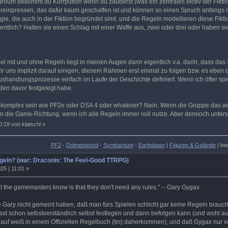
aroum bekommt du Korrpution wenn du zauberst (was ein zentrales Motiv der Fiktio
 reinpressen, das dafür kaum geschaffen ist und können so einen Spruch anfangs 
e, die auch in der Fiktion begründet sind, und die Regeln modellieren diese Fikti
igentlich? Halten sie einen Schlag mit einer Waffe aus, zwei oder drei oder habe
el mit und ohne Regeln liegt in meinen Augen dann eigentlich v.a. darin, dass da
r uns implizit darauf einigen, diesem Rahmen erst einmal zu folgen bzw. es eben
handlungsprozesse einfach im Laufe der Geschichte definiert. Wenn ich öfter spi
den davor festgelegt habe.
 komplex sein wie PF2e oder DSA 4 oder whatever? Nein. Wenn die Gruppe das wil
n die Game-Richtung, wenn ich alle Regeln immer voll nutze. Aber dennoch unterstü
0:19 von klatschi
»
PF2
-
Dolmenwood
-
Symbaroum
-
Earthdawn
|
Figuren & Gelände
| be
egeln? (war: Draconis: The Feel-Good TTRPG)
25 | 11:01 »
t the gamemasters know is that they don't need any rules." -- Gary Gygax
e Gary nicht gemeint haben, daß man fürs Spielen schlicht
gar keine
Regeln brauch
st schon selbstverständlich selbst festlegen und dann befolgen kann (und wohl auc
uf weiß in einem Offiziellen Regelbuch (tm) daherkommen), und daß Gygax nur von