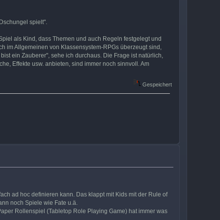
Dschungel spielt".
 Spiel als Kind, dass Themen und auch Regeln festgelegt und
auch im Allgemeinen von Klassensystem-RPGs überzeugt sind,
t ein Zauberer", sehe ich durchaus. Die Frage ist natürlich,
he, Effekte usw. anbieten, sind immer noch sinnvoll. Am
Gespeichert
fach ad hoc definieren kann. Das klappt mit Kids mit der Rule of
ann noch Spiele wie Fate u.ä.
d Paper Rollenspiel (Tabletop Role Playing Game) hat immer was