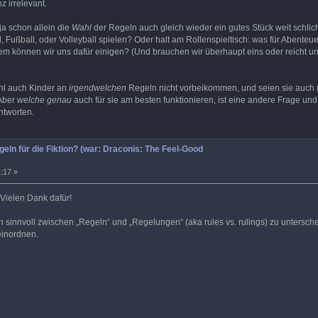
 irrelevant.
ja schon allein die
Wahl
der Regeln auch gleich wieder ein gutes Stück weit schli
ll, Fußball, oder Volleyball spielen? Oder halt am Rollenspieltisch: was für Abente
m können wir uns dafür einigen? (Und brauchen wir überhaupt eins oder reicht uns s
hl auch Kinder an
irgendwelchen
Regeln nicht vorbeikommen, und seien sie auch noc
 Aber
welche genau
auch für sie am besten funktionieren, ist eine andere Frage und
tworten.
geln für die Fiktion? (war: Draconis: The Feel-Good
:17 »
. Vielen Dank dafür!
ion sinnvoll zwischen „Regeln“ und „Regelungen“ (aka rules vs. rulings) zu unters
einordnen.