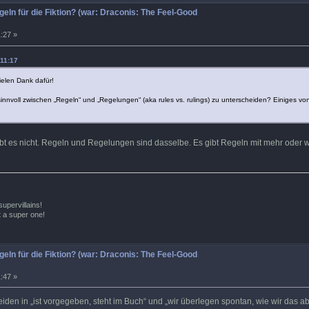
geln für die Fiktion? (war: Draconis: The Feel-Good
:27 »
 11:17
Vielen Dank dafür!
n sinnvoll zwischen „Regeln“ und „Regelungen“ (aka rules vs. rulings) zu unterscheiden? Einiges v
ibt es nicht. Regeln und Regelungen sind dasselbe. Es gibt Regeln mit mehr oder w
supervillains!
ot a super one!
geln für die Fiktion? (war: Draconis: The Feel-Good
:47 »
eiden in „ist vorgegeben, steht im Buch“ und „wir überlegen spontan, wie wir das a