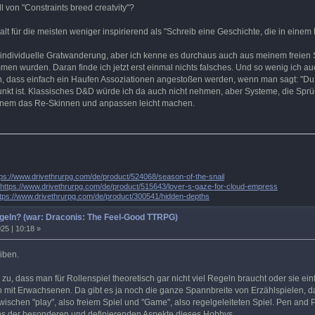
ll von "Constraints breed creatvity"?
alt für die meisten weniger inspirierend als "Schreib eine Geschichte, die in einem 
t individuelle Gratwanderung, aber ich kenne es durchaus auch aus meinem freien
en wurden. Daran finde ich jetzt erst einmal nichts falsches. Und so wenig ich 
, dass einfach ein Haufen Assoziationen angestoßen werden, wenn man sagt: "Du bis
nkt ist. Klassisches D&D würde ich da auch nicht nehmen, aber Systeme, die Sprüc
 einem das Re-Skinnen und anpassen leicht machen.
tps://www.drivethrurpg.com/de/product/524068/season-of-the-snail
https://www.drivethrurpg.com/de/product/515643/lover-s-gaze-for-cloud-empress
ttps://www.drivethrurpg.com/de/product/300541/hidden-depths
egeln? (war: Draconis: The Feel-Good TTRPG)
25 | 10:18 »
iben.
 zu, dass man für Rollenspiel theoretisch gar nicht viel Regeln braucht oder sie ein
 mit Erwachsenen. Da gibt es ja noch die ganze Spannbreite von Erzählspielen, d
zwischen "play", also freiem Spiel und "Game", also regelgeleiteten Spiel. Pen an
eins der besonderen und definierenden Aspekte dieses Hobbys.