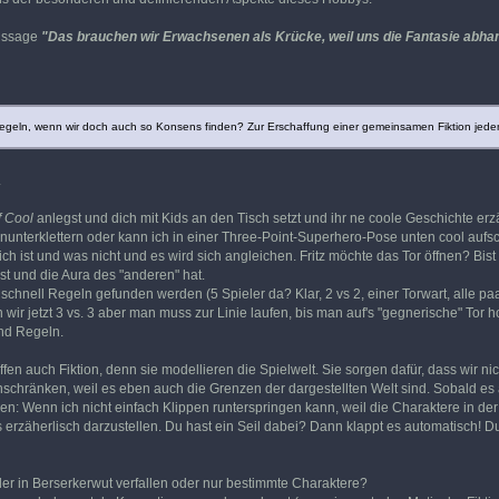
Aussage
"Das brauchen wir Erwachsenen als Krücke, weil uns die Fantasie abh
egeln, wenn wir doch auch so Konsens finden? Zur Erschaffung einer gemeinsamen Fiktion jedenf
.
f Cool
anlegst und dich mit Kids an den Tisch setzt und ihr ne coole Geschichte erzä
unterklettern oder kann ich in einer Three-Point-Superhero-Pose unten cool aufsc
lich ist und was nicht und es wird sich angleichen. Fritz möchte das Tor öffnen? Bi
st und die Aura des "anderen" hat.
schnell Regeln gefunden werden (5 Spieler da? Klar, 2 vs 2, einer Torwart, alle pa
jetzt 3 vs. 3 aber man muss zur Linie laufen, bis man auf's "gegnerische" Tor holz
ind Regeln.
n auch Fiktion, denn sie modellieren die Spielwelt. Sie sorgen dafür, dass wir nich
inschränken, weil es eben auch die Grenzen der dargestellten Welt sind. Sobald es a
ißen: Wenn ich nicht einfach Klippen runterspringen kann, weil die Charaktere in 
erzäherlisch darzustellen. Du hast ein Seil dabei? Dann klappt es automatisch! Du
r in Berserkerwut verfallen oder nur bestimmte Charaktere?