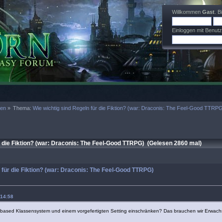
Willkommen
Gast
. B
Einloggen mit Benut
men
»
Thema:
Wie wichtig sind Regeln für die Fiktion? (war: Draconis: The Feel-Good TTRP
 die Fiktion? (war: Draconis: The Feel-Good TTRPG) (Gelesen 2860 mal)
 für die Fiktion? (war: Draconis: The Feel-Good TTRPG)
 14:58
-based Klassensystem und einem vorgefertigten Setting einschränken? Das brauchen wir Erwach