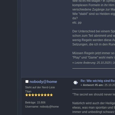
Wie ist es mit Magie? In Symb
komplexen Formeln in ihr Hirn
verschiedene Zugänge zur Magi
Wie "stabil" sind so Helden e
da?
etc. pp
Der Unterschied bei einem Spi
schon zum Teil abnimmt und wi
wenig Regeln werden diese Aus
Setzungen, die ich in den Run
Müssen Regeln jetzt immer so
"Play" und "Game" wohl mehr i
«
Letzte Änderung: 25.10.2025 | 1
Re: Wie wichtig sind R
nobody@home
«
Antwort #5 am:
25.10.20
Steht auf der Nerd-Liste
Titan
"The secret we should never le
Beiträge: 15.806
Natürlich wird auch der Heilig
Username: nobody@home
etwas, was man spontan und fa
immer und unbedingt schwarz a