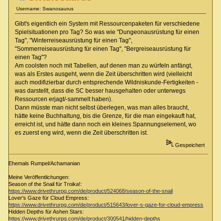
Username: Swanosaurus
Gibt's eigentlich ein System mit Ressourcenpaketen für verschiedene
Spielsituationen pro Tag? So was wie "Dungeonausrüstung für einen
Tag", "Winterreiseausrüstung für einen Tag",
"Sommerreiseausrüstung für einen Tag", "Bergreiseausrüstung für
einen Tag"?
Am coolsten noch mit Tabellen, auf denen man zu würfeln anfängt,
was als Erstes ausgeht, wenn die Zeit überschritten wird (vielleicht
auch modifizierbar durch entsprechende Wildniskunde-Fertigkeiten -
was darstellt, dass die SC besser hausgehalten oder unterwegs
Ressourcen erjagt/-sammelt haben).
Dann müsste man nicht selbst überlegen, was man alles braucht,
hätte keine Buchhaltung, bis die Grenze, für die man eingekauft hat,
erreicht ist, und hätte dann noch ein kleines Spannungselement, wo
es zuerst eng wird, wenn die Zeit überschritten ist.
Gespeichert
Ehemals Rumpel/Achamanian
Meine Veröffentlichungen:
Season of the Snail für Troika!:
https://www.drivethrurpg.com/de/product/524068/season-of-the-snail
Lover's Gaze für Cloud Empress:
https://www.drivethrurpg.com/de/product/515643/lover-s-gaze-for-cloud-empress
Hidden Depths für Ashen Stars:
https://www.drivethrurpg.com/de/product/300541/hidden-depths