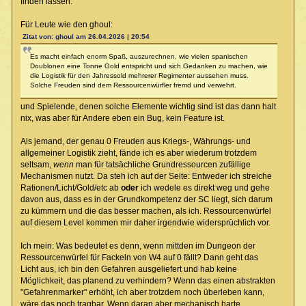
finden lassen.
Für Leute wie den ghoul:
Zitat von: ghoul am 26.04.2026 | 20:54
Es macht einfach enorm Spaß, auszurechnen, wie vielen spanischen
Doublonen eine Tonne Gold entspricht und sich Gedanken zu machen, wie
die Logistik für den Jahressold mehrerer Regimenter aussehen muss.
Solche Freuden sind dem Ressourcenwürfler fremd und verwehrt.
und Spielende, denen solche Elemente wichtig sind ist das dann halt
nix, was aber für Andere eben ein Bug, kein Feature ist.
Als jemand, der genau 0 Freuden aus Kriegs-, Währungs- und
allgemeiner Logistik zieht, fände ich es aber wiederum trotzdem
seltsam,
wenn
man für tatsächliche Grundressourcen zufällige
Mechanismen nutzt. Da steh ich auf der Seite: Entweder ich streiche
Rationen/Licht/Gold/etc ab
oder
ich wedele es direkt weg und gehe
davon aus, dass es in der Grundkompetenz der SC liegt, sich darum
zu kümmern und die das besser machen, als ich. Ressourcenwürfel
auf diesem Level kommen mir daher irgendwie widersprüchlich vor.
Ich mein: Was bedeutet es denn, wenn mittden im Dungeon der
Ressourcenwürfel für Fackeln von W4 auf 0 fällt? Dann geht das
Licht aus, ich bin den Gefahren ausgeliefert und hab keine
Möglichkeit, das planend zu verhindern? Wenn das einen abstrakten
"Gefahrenmarker" erhöht, ich aber trotzdem noch überleben kann,
wäre das noch tragbar. Wenn daran aber mechanisch harte