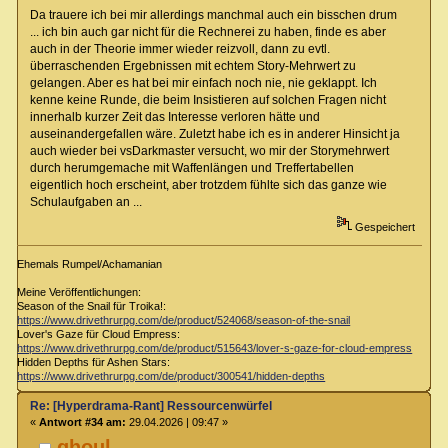
Da trauere ich bei mir allerdings manchmal auch ein bisschen drum
... ich bin auch gar nicht für die Rechnerei zu haben, finde es aber
auch in der Theorie immer wieder reizvoll, dann zu evtl.
überraschenden Ergebnissen mit echtem Story-Mehrwert zu
gelangen. Aber es hat bei mir einfach noch nie, nie geklappt. Ich
kenne keine Runde, die beim Insistieren auf solchen Fragen nicht
innerhalb kurzer Zeit das Interesse verloren hätte und
auseinandergefallen wäre. Zuletzt habe ich es in anderer Hinsicht ja
auch wieder bei vsDarkmaster versucht, wo mir der Storymehrwert
durch herumgemache mit Waffenlängen und Treffertabellen
eigentlich hoch erscheint, aber trotzdem fühlte sich das ganze wie
Schulaufgaben an ...
Gespeichert
Ehemals Rumpel/Achamanian
Meine Veröffentlichungen:
Season of the Snail für Troika!:
https://www.drivethrurpg.com/de/product/524068/season-of-the-snail
Lover's Gaze für Cloud Empress:
https://www.drivethrurpg.com/de/product/515643/lover-s-gaze-for-cloud-empress
Hidden Depths für Ashen Stars:
https://www.drivethrurpg.com/de/product/300541/hidden-depths
Re: [Hyperdrama-Rant] Ressourcenwürfel
«
Antwort #34 am:
29.04.2026 | 09:47 »
ghoul