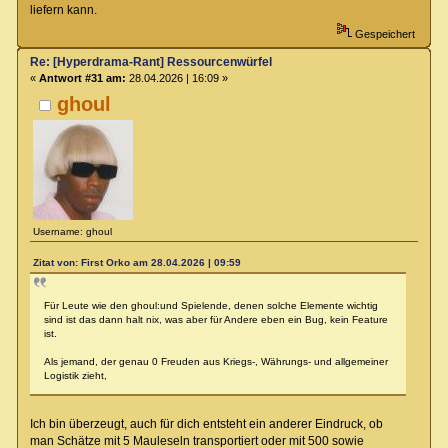
liefern kann.
Gespeichert
Re: [Hyperdrama-Rant] Ressourcenwürfel
«
Antwort #31 am:
28.04.2026 | 16:09 »
ghoul
Username: ghoul
Zitat von: First Orko am 28.04.2026 | 09:59
Für Leute wie den ghoul:und Spielende, denen solche Elemente wichtig
sind ist das dann halt nix, was aber für Andere eben ein Bug, kein Feature
ist.
Als jemand, der genau 0 Freuden aus Kriegs-, Währungs- und allgemeiner
Logistik zieht,
Ich bin überzeugt, auch für dich entsteht ein anderer Eindruck, ob
man Schätze mit 5 Mauleseln transportiert oder mit 500 sowie