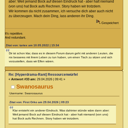
aber: Weil jemand Bock auf diesen Eindruck hat - aber halt niemand
(von uns) hat Bock aufs Rechnen. Story haben wir trotzdem.
Wir kommen da nicht zusammen, ich versuche dich aber auch nicht
zu überzeugen. Mach dein Ding, lass anderen ihr Ding.
Gespeichert
It's repetitive.
And redundant.
Zitat von: tartex am 10.05.2022 | 15:34
Dir ist schon klar, dass es in diesem Forum darum geht mit anderen Leuten, die
nix besseres mit ihrem Leben zu tun haben, um einen Tisch zu sitzen und sich
vorzustellen, dass wir Elfen wären.
Re: [Hyperdrama-Rant] Ressourcenwürfel
«
Antwort #33 am:
29.04.2026 | 09:41 »
Swanosaurus
Username: Swanosaurus
Zitat von: First Orko am 29.04.2026 | 09:23
Klar entsteht ein anderer Eindruck. Was dahinter stünde wäre dann aber:
Weil jemand Bock auf diesen Eindruck hat - aber halt niemand (von uns)
hat Bock aufs Rechnen. Story haben wir trotzdem.