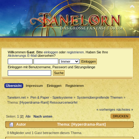
Willkommen
Gast
. Bitte
einloggen
oder
registrieren
. Haben Sie Ihre
Aktivierungs E-Mail
übersehen?
Einloggen mit Benutzername, Passwort und Sitzungslänge
Übersicht
Impressum
Einloggen
Registrieren
Tanelorn.net
»
Pen & Paper - Spielsysteme
»
Systemübergreifende Themen
»
Thema:
[Hyperdrama-Rant] Ressourcenwürfel
« vorheriges
nächstes »
DRUCKEN
Seiten:
1
[
2
]
Alle
Nach unten
Autor
Thema: [Hyperdrama-Rant]
Ressourcenwürfel (Gelesen 2150 mal)
0 Mitglieder und 1 Gast betrachten dieses Thema.