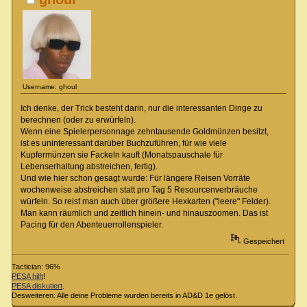
Username: ghoul
Ich denke, der Trick besteht darin, nur die interessanten Dinge zu
berechnen (oder zu erwürfeln).
Wenn eine Spielerpersonnage zehntausende Goldmünzen besitzt,
ist es uninteressant darüber Buchzuführen, für wie viele
Kupfermünzen sie Fackeln kauft (Monatspauschale für
Lebenserhaltung abstreichen, fertig).
Und wie hier schon gesagt wurde: Für längere Reisen Vorräte
wochenweise abstreichen statt pro Tag 5 Resourcenverbräuche
würfeln. So reist man auch über größere Hexkarten ("leere" Felder).
Man kann räumlich und zeitlich hinein- und hinauszoomen. Das ist
Pacing für den Abenteuerrollenspieler.
Gespeichert
Tactician: 96%
PESA hilft
!
PESA diskutiert
.
Desweiteren: Alle deine Probleme wurden bereits in AD&D 1e gelöst.