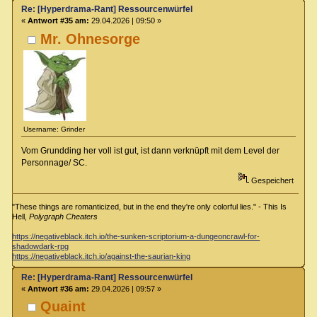
Re: [Hyperdrama-Rant] Ressourcenwürfel
«
Antwort #35 am:
29.04.2026 | 09:50 »
Mr. Ohnesorge
Username: Grinder
Vom Grundding her voll ist gut, ist dann verknüpft mit dem Level der
Personnage/ SC.
Gespeichert
"These things are romanticized, but in the end they're only colorful lies." - This Is
Hell,
Polygraph Cheaters
https://negativeblack.itch.io/the-sunken-scriptorium-a-dungeoncrawl-for-
shadowdark-rpg
https://negativeblack.itch.io/against-the-saurian-king
Re: [Hyperdrama-Rant] Ressourcenwürfel
«
Antwort #36 am:
29.04.2026 | 09:57 »
Quaint