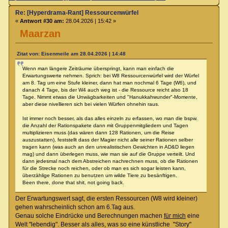
Re: [Hyperdrama-Rant] Ressourcenwürfel
«
Antwort #30 am:
28.04.2026 | 15:42 »
Maarzan
Zitat von: Eisenmeile am 28.04.2026 | 14:48
Wenn man längere Zeiträume überspringt, kann man einfach die
Erwartungswerte nehmen. Sprich: bei W8 Ressourcenwürfel wird der Würfel
am 8. Tag um eine Stufe kleiner, dann hat man nochmal 6 Tage (W6), und
danach 4 Tage, bis der W4 auch weg ist - die Ressource reicht also 18
Tage. Nimmt etwas die Unwägbarkeiten und "Hanukkahwunder"-Momente,
aber diese nivellieren sich bei vielen Würfen ohnehin raus.
Ist immer noch besser, als das alles einzeln zu erfassen, wo man die bspw.
die Anzahl der Rationspakete dann mit Gruppenmitgliedern und Tagen
multiplizieren muss (das wären dann 128 Rationen, um die Reise
auszustatten), feststellt dass der Magier nicht alle seiner Rationen selber
tragen kann (was auch an den unrealistischen Gewichten in AD&D liegen
mag) und dann überlegen muss, wie man sie auf die Gruppe verteilt. Und
dann jedesmal nach dem Abstreichen nachrechnen muss, ob die Rationen
für die Strecke noch reichen, oder ob man es sich sogar leisten kann,
überzählige Rationen zu benutzen um wilde Tiere zu besänftigen.
Been there, done that shit, not going back.
Der Erwartungswert sagt, die ersten Ressourcen (W8 wird kleiner)
gehen wahrscheinlich schon am 6.Tag aus.
Genau solche Eindrücke und Berechnungen machen
für mich
eine
Welt "lebendig". Besser als alles, was so eine künstliche "Story"