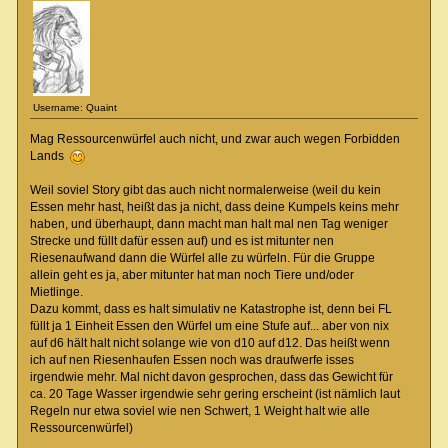
Username: Quaint
Mag Ressourcenwürfel auch nicht, und zwar auch wegen Forbidden
Lands
Weil soviel Story gibt das auch nicht normalerweise (weil du kein
Essen mehr hast, heißt das ja nicht, dass deine Kumpels keins mehr
haben, und überhaupt, dann macht man halt mal nen Tag weniger
Strecke und füllt dafür essen auf) und es ist mitunter nen
Riesenaufwand dann die Würfel alle zu würfeln. Für die Gruppe
allein geht es ja, aber mitunter hat man noch Tiere und/oder
Mietlinge.
Dazu kommt, dass es halt simulativ ne Katastrophe ist, denn bei FL
füllt ja 1 Einheit Essen den Würfel um eine Stufe auf... aber von nix
auf d6 hält halt nicht solange wie von d10 auf d12. Das heißt wenn
ich auf nen Riesenhaufen Essen noch was draufwerfe isses
irgendwie mehr. Mal nicht davon gesprochen, dass das Gewicht für
ca. 20 Tage Wasser irgendwie sehr gering erscheint (ist nämlich laut
Regeln nur etwa soviel wie nen Schwert, 1 Weight halt wie alle
Ressourcenwürfel)