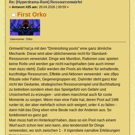
Re: [Hyperdrama-Rant] Ressourcenwürfel
«
Antwort #25 am:
28.04.2026 | 09:59 »
First Orko
Username: Orko
Grimwild
hat ja mit den "Diminishing pools" eine ganz ähnliche
Mechanik. Diese wird aber üblicherweise nicht für Standard-
Ressourcen verwendet. Dinge wie Munition, Rationen usw. spielen
keine Rolle und werden gar nicht nachgehalten (wie auch immer
man dazu steht). Dafür werden die Pools als Marker für anhaltende,
kurzfristige Ressourcen, Effekte und Aktionen verwendet - wie zBps
Rituale oder Fallen, Gegenergruppen etc. Dahinter steht ganz klar
nicht
der Gedanke, strategisches Ressourcenspiel und Buchhaltung
zu betreiben sondern eben das Spielgefühl von Gefahr und
Unsicherheit zu erzeugen - und eben manchmal auch für coole
Momente zu sorgen. Wenn man eine Falle hat, deren Pool auf 1W6
runter ist, der aber mehrfach schon sich weigert, unter 4 zu fallen -
dann hält das Ding eben eine Beute nach der Anderen aus. So
funktioniert es ganz gut.
Man muss halt im Hinterkopf haben, dass so ein Pool nach einem
Wurf auch schon leer sein kann, also tendenziell für Dinge
verwenden, wo sich zwischen 1 - X irgendwie narrative Erklärungen