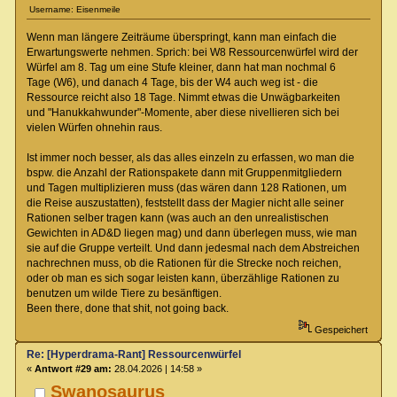
Username: Eisenmeile
Wenn man längere Zeiträume überspringt, kann man einfach die
Erwartungswerte nehmen. Sprich: bei W8 Ressourcenwürfel wird der
Würfel am 8. Tag um eine Stufe kleiner, dann hat man nochmal 6
Tage (W6), und danach 4 Tage, bis der W4 auch weg ist - die
Ressource reicht also 18 Tage. Nimmt etwas die Unwägbarkeiten
und "Hanukkahwunder"-Momente, aber diese nivellieren sich bei
vielen Würfen ohnehin raus.
Ist immer noch besser, als das alles einzeln zu erfassen, wo man die
bspw. die Anzahl der Rationspakete dann mit Gruppenmitgliedern
und Tagen multiplizieren muss (das wären dann 128 Rationen, um
die Reise auszustatten), feststellt dass der Magier nicht alle seiner
Rationen selber tragen kann (was auch an den unrealistischen
Gewichten in AD&D liegen mag) und dann überlegen muss, wie man
sie auf die Gruppe verteilt. Und dann jedesmal nach dem Abstreichen
nachrechnen muss, ob die Rationen für die Strecke noch reichen,
oder ob man es sich sogar leisten kann, überzählige Rationen zu
benutzen um wilde Tiere zu besänftigen.
Been there, done that shit, not going back.
Gespeichert
Re: [Hyperdrama-Rant] Ressourcenwürfel
«
Antwort #29 am:
28.04.2026 | 14:58 »
Swanosaurus