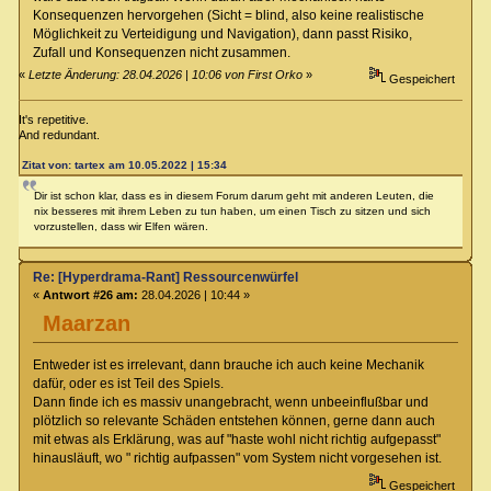
Konsequenzen hervorgehen (Sicht = blind, also keine realistische
Möglichkeit zu Verteidigung und Navigation), dann passt Risiko,
Zufall und Konsequenzen nicht zusammen.
«
Letzte Änderung: 28.04.2026 | 10:06 von First Orko
»
Gespeichert
It's repetitive.
And redundant.
Zitat von: tartex am 10.05.2022 | 15:34
Dir ist schon klar, dass es in diesem Forum darum geht mit anderen Leuten, die
nix besseres mit ihrem Leben zu tun haben, um einen Tisch zu sitzen und sich
vorzustellen, dass wir Elfen wären.
Re: [Hyperdrama-Rant] Ressourcenwürfel
«
Antwort #26 am:
28.04.2026 | 10:44 »
Maarzan
Entweder ist es irrelevant, dann brauche ich auch keine Mechanik
dafür, oder es ist Teil des Spiels.
Dann finde ich es massiv unangebracht, wenn unbeeinflußbar und
plötzlich so relevante Schäden entstehen können, gerne dann auch
mit etwas als Erklärung, was auf "haste wohl nicht richtig aufgepasst"
hinausläuft, wo " richtig aufpassen" vom System nicht vorgesehen ist.
Gespeichert