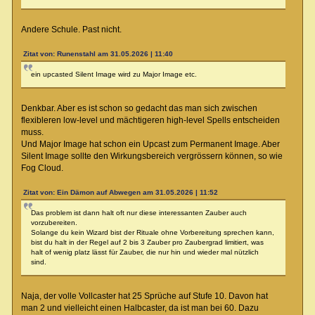
Andere Schule. Past nicht.
Zitat von: Runenstahl am 31.05.2026 | 11:40
ein upcasted Silent Image wird zu Major Image etc.
Denkbar. Aber es ist schon so gedacht das man sich zwischen
flexibleren low-level und mächtigeren high-level Spells entscheiden
muss.
Und Major Image hat schon ein Upcast zum Permanent Image. Aber
Silent Image sollte den Wirkungsbereich vergrössern können, so wie
Fog Cloud.
Zitat von: Ein Dämon auf Abwegen am 31.05.2026 | 11:52
Das problem ist dann halt oft nur diese interessanten Zauber auch
vorzubereiten.
Solange du kein Wizard bist der Rituale ohne Vorbereitung sprechen kann,
bist du halt in der Regel auf 2 bis 3 Zauber pro Zaubergrad limitiert, was
halt of wenig platz lässt für Zauber, die nur hin und wieder mal nützlich
sind.
Naja, der volle Vollcaster hat 25 Sprüche auf Stufe 10. Davon hat
man 2 und vielleicht einen Halbcaster, da ist man bei 60. Dazu