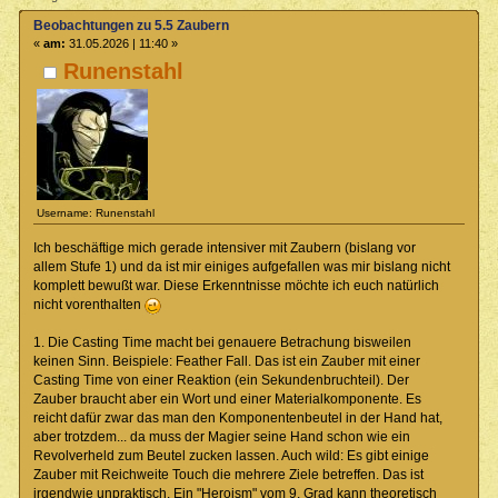
Beobachtungen zu 5.5 Zaubern
«
am:
31.05.2026 | 11:40 »
Runenstahl
Username: Runenstahl
Ich beschäftige mich gerade intensiver mit Zaubern (bislang vor
allem Stufe 1) und da ist mir einiges aufgefallen was mir bislang nicht
komplett bewußt war. Diese Erkenntnisse möchte ich euch natürlich
nicht vorenthalten
1. Die Casting Time macht bei genauere Betrachung bisweilen
keinen Sinn. Beispiele: Feather Fall. Das ist ein Zauber mit einer
Casting Time von einer Reaktion (ein Sekundenbruchteil). Der
Zauber braucht aber ein Wort und einer Materialkomponente. Es
reicht dafür zwar das man den Komponentenbeutel in der Hand hat,
aber trotzdem... da muss der Magier seine Hand schon wie ein
Revolverheld zum Beutel zucken lassen. Auch wild: Es gibt einige
Zauber mit Reichweite Touch die mehrere Ziele betreffen. Das ist
irgendwie unpraktisch. Ein "Heroism" vom 9. Grad kann theoretisch