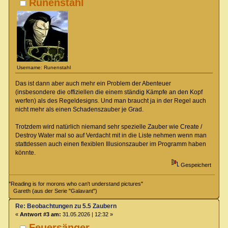
Runenstahl
Username: Runenstahl
Das ist dann aber auch mehr ein Problem der Abenteuer
(insbesondere die offiziellen die einem ständig Kämpfe an den Kopf
werfen) als des Regeldesigns. Und man braucht ja in der Regel auch
nicht mehr als einen Schadenszauber je Grad.
Trotzdem wird natürlich niemand sehr spezielle Zauber wie Create /
Destroy Water mal so auf Verdacht mit in die Liste nehmen wenn man
stattdessen auch einen flexiblen Illusionszauber im Programm haben
könnte.
Gespeichert
"Reading is for morons who can't understand pictures"
Gareth (aus der Serie "Galavant")
Re: Beobachtungen zu 5.5 Zaubern
«
Antwort #3 am:
31.05.2026 | 12:32 »
Feuersänger