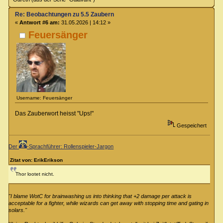
Re: Beobachtungen zu 5.5 Zaubern
«
Antwort #6 am:
31.05.2026 | 14:12 »
Feuersänger
Username: Feuersänger
Das Zauberwort heisst "Ups!"
Gespeichert
Der
-Sprachführer: Rollenspieler-Jargon
Zitat von: ErikErikson
Thor lootet nicht.
"I blame WotC for brainwashing us into thinking that +2 damage per attack is
acceptable for a fighter, while wizards can get away with stopping time and gating in
solars."