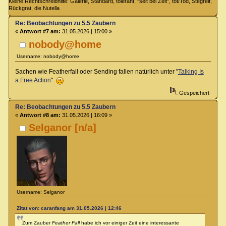
Kleine Rechtschreibhilfe: Galerie, Standard, tolerant, "seit bei Zeit", tot/Tod, Stegreif,
Rückgrat, die Nutella
Re: Beobachtungen zu 5.5 Zaubern
«
Antwort #7 am:
31.05.2026 | 15:00 »
nobody@home
Username: nobody@home
Sachen wie Featherfall oder Sending fallen natürlich unter "
Talking Is
a Free Action
".
Gespeichert
Re: Beobachtungen zu 5.5 Zaubern
«
Antwort #8 am:
31.05.2026 | 16:09 »
Selganor [n/a]
Username: Selganor
Zitat von: caranfang am 31.05.2026 | 12:46
Zum Zauber
Feather Fall
habe ich vor einiger Zeit eine interessante