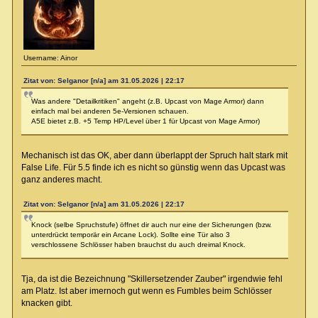
Username: Ainor
Zitat von: Selganor [n/a] am 31.05.2026 | 22:17
Was andere "Detailkritiken" angeht (z.B. Upcast von Mage Armor) dann
einfach mal bei anderen 5e-Versionen schauen.
A5E bietet z.B. +5 Temp HP/Level über 1 für Upcast von Mage Armor)
Mechanisch ist das OK, aber dann überlappt der Spruch halt stark mit
False Life. Für 5.5 finde ich es nicht so günstig wenn das Upcast was
ganz anderes macht.
Zitat von: Selganor [n/a] am 31.05.2026 | 22:17
Knock (selbe Spruchstufe) öffnet dir auch nur eine der Sicherungen (bzw.
unterdrückt temporär ein Arcane Lock). Sollte eine Tür also 3
verschlossene Schlösser haben brauchst du auch dreimal Knock.
Tja, da ist die Bezeichnung "Skillersetzender Zauber" irgendwie fehl
am Platz. Ist aber imernoch gut wenn es Fumbles beim Schlösser
knacken gibt.