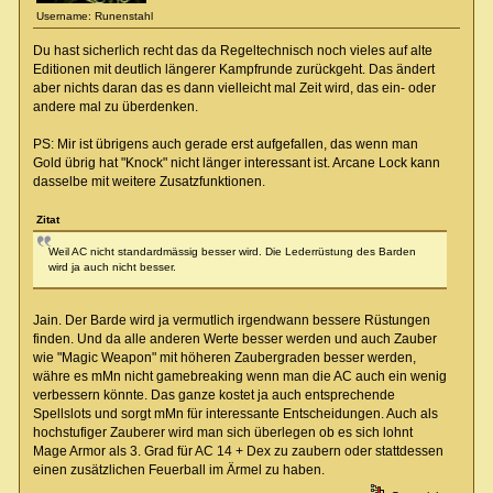
Username: Runenstahl
Du hast sicherlich recht das da Regeltechnisch noch vieles auf alte
Editionen mit deutlich längerer Kampfrunde zurückgeht. Das ändert
aber nichts daran das es dann vielleicht mal Zeit wird, das ein- oder
andere mal zu überdenken.
PS: Mir ist übrigens auch gerade erst aufgefallen, das wenn man
Gold übrig hat "Knock" nicht länger interessant ist. Arcane Lock kann
dasselbe mit weitere Zusatzfunktionen.
Zitat
Weil AC nicht standardmässig besser wird. Die Lederrüstung des Barden
wird ja auch nicht besser.
Jain. Der Barde wird ja vermutlich irgendwann bessere Rüstungen
finden. Und da alle anderen Werte besser werden und auch Zauber
wie "Magic Weapon" mit höheren Zaubergraden besser werden,
währe es mMn nicht gamebreaking wenn man die AC auch ein wenig
verbessern könnte. Das ganze kostet ja auch entsprechende
Spellslots und sorgt mMn für interessante Entscheidungen. Auch als
hochstufiger Zauberer wird man sich überlegen ob es sich lohnt
Mage Armor als 3. Grad für AC 14 + Dex zu zaubern oder stattdessen
einen zusätzlichen Feuerball im Ärmel zu haben.