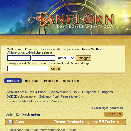
Willkommen
Gast
. Bitte
einloggen
oder
registrieren
. Haben Sie Ihre
Aktivierungs E-Mail
übersehen?
Einloggen mit Benutzername, Passwort und Sitzungslänge
Übersicht
Impressum
Einloggen
Registrieren
Tanelorn.net
»
Pen & Paper - Spielsysteme
»
D&D - Dungeons & Dragons
»
D&D5E
(Moderatoren:
Selganor [n/a]
,
Feuersänger
) »
Thema:
Beobachtungen zu 5.5 Zaubern
« vorheriges
nächstes »
DRUCKEN
Seiten: [
1
]
Nach unten
Autor
Thema: Beobachtungen zu 5.5 Zaubern
(Gelesen 1289 mal)
0 Mitglieder und 1 Gast betrachten dieses Thema.