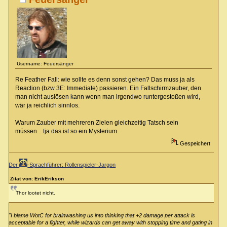
Username: Feuersänger
Re Feather Fall: wie sollte es denn sonst gehen? Das muss ja als
Reaction (bzw 3E: Immediate) passieren. Ein Fallschirmzauber, den
man nicht auslösen kann wenn man irgendwo runtergestoßen wird,
wär ja reichlich sinnlos.
Warum Zauber mit mehreren Zielen gleichzeitig Tatsch sein
müssen... tja das ist so ein Mysterium.
Gespeichert
Der
-Sprachführer: Rollenspieler-Jargon
Zitat von: ErikErikson
Thor lootet nicht.
"I blame WotC for brainwashing us into thinking that +2 damage per attack is
acceptable for a fighter, while wizards can get away with stopping time and gating in