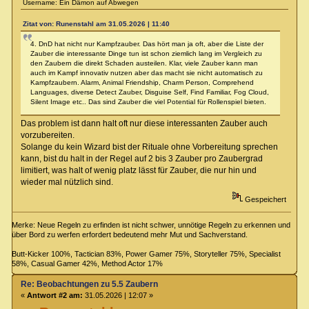
Username: Ein Dämon auf Abwegen
Zitat von: Runenstahl am 31.05.2026 | 11:40
4. DnD hat nicht nur Kampfzauber. Das hört man ja oft, aber die Liste der
Zauber die interessante Dinge tun ist schon ziemlich lang im Vergleich zu
den Zaubern die direkt Schaden austeilen. Klar, viele Zauber kann man
auch im Kampf innovativ nutzen aber das macht sie nicht automatisch zu
Kampfzaubern. Alarm, Animal Friendship, Charm Person, Comprehend
Languages, diverse Detect Zauber, Disguise Self, Find Familiar, Fog Cloud,
Silent Image etc.. Das sind Zauber die viel Potential für Rollenspiel bieten.
Das problem ist dann halt oft nur diese interessanten Zauber auch
vorzubereiten.
Solange du kein Wizard bist der Rituale ohne Vorbereitung sprechen
kann, bist du halt in der Regel auf 2 bis 3 Zauber pro Zaubergrad
limitiert, was halt of wenig platz lässt für Zauber, die nur hin und
wieder mal nützlich sind.
Gespeichert
Merke: Neue Regeln zu erfinden ist nicht schwer, unnötige Regeln zu erkennen und
über Bord zu werfen erfordert bedeutend mehr Mut und Sachverstand.
Butt-Kicker 100%, Tactician 83%, Power Gamer 75%, Storyteller 75%, Specialist
58%, Casual Gamer 42%, Method Actor 17%
Re: Beobachtungen zu 5.5 Zaubern
«
Antwort #2 am:
31.05.2026 | 12:07 »