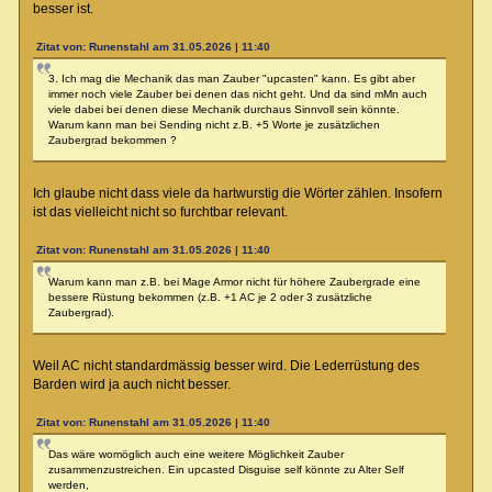
besser ist.
Zitat von: Runenstahl am 31.05.2026 | 11:40
3. Ich mag die Mechanik das man Zauber "upcasten" kann. Es gibt aber
immer noch viele Zauber bei denen das nicht geht. Und da sind mMn auch
viele dabei bei denen diese Mechanik durchaus Sinnvoll sein könnte.
Warum kann man bei Sending nicht z.B. +5 Worte je zusätzlichen
Zaubergrad bekommen ?
Ich glaube nicht dass viele da hartwurstig die Wörter zählen. Insofern
ist das vielleicht nicht so furchtbar relevant.
Zitat von: Runenstahl am 31.05.2026 | 11:40
Warum kann man z.B. bei Mage Armor nicht für höhere Zaubergrade eine
bessere Rüstung bekommen (z.B. +1 AC je 2 oder 3 zusätzliche
Zaubergrad).
Weil AC nicht standardmässig besser wird. Die Lederrüstung des
Barden wird ja auch nicht besser.
Zitat von: Runenstahl am 31.05.2026 | 11:40
Das wäre womöglich auch eine weitere Möglichkeit Zauber
zusammenzustreichen. Ein upcasted Disguise self könnte zu Alter Self
werden,