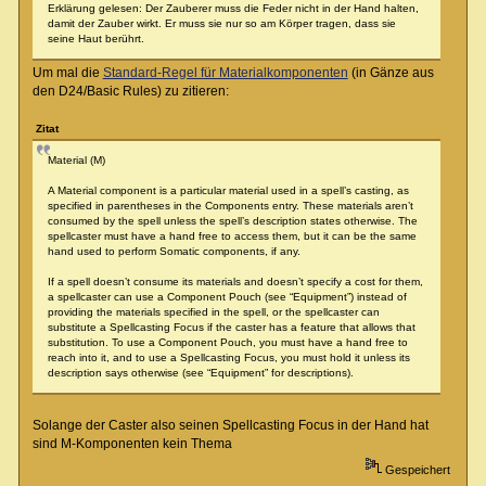
Erklärung gelesen: Der Zauberer muss die Feder nicht in der Hand halten,
damit der Zauber wirkt. Er muss sie nur so am Körper tragen, dass sie
seine Haut berührt.
Um mal die
Standard-Regel für Materialkomponenten
(in Gänze aus
den D24/Basic Rules) zu zitieren:
Zitat
Material (M)
A Material component is a particular material used in a spell’s casting, as
specified in parentheses in the Components entry. These materials aren’t
consumed by the spell unless the spell’s description states otherwise. The
spellcaster must have a hand free to access them, but it can be the same
hand used to perform Somatic components, if any.
If a spell doesn’t consume its materials and doesn’t specify a cost for them,
a spellcaster can use a Component Pouch (see “Equipment”) instead of
providing the materials specified in the spell, or the spellcaster can
substitute a Spellcasting Focus if the caster has a feature that allows that
substitution. To use a Component Pouch, you must have a hand free to
reach into it, and to use a Spellcasting Focus, you must hold it unless its
description says otherwise (see “Equipment” for descriptions).
Solange der Caster also seinen Spellcasting Focus in der Hand hat
sind M-Komponenten kein Thema
Gespeichert