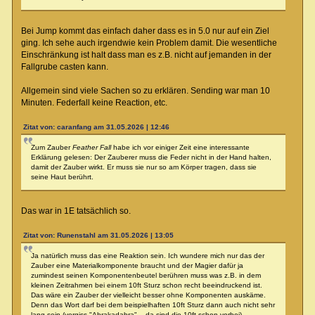
Bei Jump kommt das einfach daher dass es in 5.0 nur auf ein Ziel
ging. Ich sehe auch irgendwie kein Problem damit. Die wesentliche
Einschränkung ist halt dass man es z.B. nicht auf jemanden in der
Fallgrube casten kann.
Allgemein sind viele Sachen so zu erklären. Sending war man 10
Minuten. Federfall keine Reaction, etc.
Zitat von: caranfang am 31.05.2026 | 12:46
Zum Zauber
Feather Fall
habe ich vor einiger Zeit eine interessante
Erklärung gelesen: Der Zauberer muss die Feder nicht in der Hand halten,
damit der Zauber wirkt. Er muss sie nur so am Körper tragen, dass sie
seine Haut berührt.
Das war in 1E tatsächlich so.
Zitat von: Runenstahl am 31.05.2026 | 13:05
Ja natürlich muss das eine Reaktion sein. Ich wundere mich nur das der
Zauber eine Materialkomponente braucht und der Magier dafür ja
zumindest seinen Komponentenbeutel berühren muss was z.B. in dem
kleinen Zeitrahmen bei einem 10ft Sturz schon recht beeindruckend ist.
Das wäre ein Zauber der vielleicht besser ohne Komponenten auskäme.
Denn das Wort darf bei dem beispielhaften 10ft Sturz dann auch nicht sehr
lang sein (vergiss "Abrakadabra"... da sind die 10ft schon vorbei).