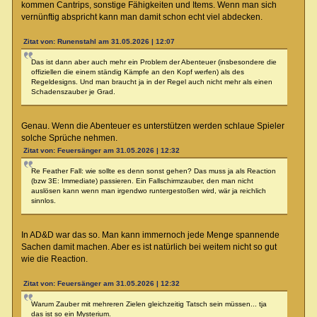
kommen Cantrips, sonstige Fähigkeiten und Items. Wenn man sich
vernünftig abspricht kann man damit schon echt viel abdecken.
Zitat von: Runenstahl am 31.05.2026 | 12:07
Das ist dann aber auch mehr ein Problem der Abenteuer (insbesondere die
offiziellen die einem ständig Kämpfe an den Kopf werfen) als des
Regeldesigns. Und man braucht ja in der Regel auch nicht mehr als einen
Schadenszauber je Grad.
Genau. Wenn die Abenteuer es unterstützen werden schlaue Spieler
solche Sprüche nehmen.
Zitat von: Feuersänger am 31.05.2026 | 12:32
Re Feather Fall: wie sollte es denn sonst gehen? Das muss ja als Reaction
(bzw 3E: Immediate) passieren. Ein Fallschirmzauber, den man nicht
auslösen kann wenn man irgendwo runtergestoßen wird, wär ja reichlich
sinnlos.
In AD&D war das so. Man kann immernoch jede Menge spannende
Sachen damit machen. Aber es ist natürlich bei weitem nicht so gut
wie die Reaction.
Zitat von: Feuersänger am 31.05.2026 | 12:32
Warum Zauber mit mehreren Zielen gleichzeitig Tatsch sein müssen... tja
das ist so ein Mysterium.