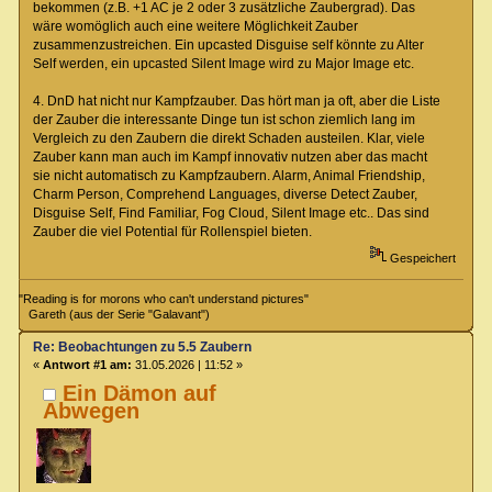
bekommen (z.B. +1 AC je 2 oder 3 zusätzliche Zaubergrad). Das
wäre womöglich auch eine weitere Möglichkeit Zauber
zusammenzustreichen. Ein upcasted Disguise self könnte zu Alter
Self werden, ein upcasted Silent Image wird zu Major Image etc.
4. DnD hat nicht nur Kampfzauber. Das hört man ja oft, aber die Liste
der Zauber die interessante Dinge tun ist schon ziemlich lang im
Vergleich zu den Zaubern die direkt Schaden austeilen. Klar, viele
Zauber kann man auch im Kampf innovativ nutzen aber das macht
sie nicht automatisch zu Kampfzaubern. Alarm, Animal Friendship,
Charm Person, Comprehend Languages, diverse Detect Zauber,
Disguise Self, Find Familiar, Fog Cloud, Silent Image etc.. Das sind
Zauber die viel Potential für Rollenspiel bieten.
Gespeichert
"Reading is for morons who can't understand pictures"
Gareth (aus der Serie "Galavant")
Re: Beobachtungen zu 5.5 Zaubern
«
Antwort #1 am:
31.05.2026 | 11:52 »
Ein Dämon auf
Abwegen