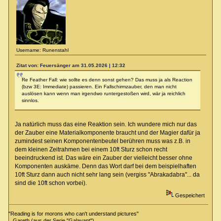
Username: Runenstahl
Zitat von: Feuersänger am 31.05.2026 | 12:32
Re Feather Fall: wie sollte es denn sonst gehen? Das muss ja als Reaction
(bzw 3E: Immediate) passieren. Ein Fallschirmzauber, den man nicht
auslösen kann wenn man irgendwo runtergestoßen wird, wär ja reichlich
sinnlos.
Ja natürlich muss das eine Reaktion sein. Ich wundere mich nur das
der Zauber eine Materialkomponente braucht und der Magier dafür ja
zumindest seinen Komponentenbeutel berühren muss was z.B. in
dem kleinen Zeitrahmen bei einem 10ft Sturz schon recht
beeindruckend ist. Das wäre ein Zauber der vielleicht besser ohne
Komponenten auskäme. Denn das Wort darf bei dem beispielhaften
10ft Sturz dann auch nicht sehr lang sein (vergiss "Abrakadabra"... da
sind die 10ft schon vorbei).
Gespeichert
"Reading is for morons who can't understand pictures"
Gareth (aus der Serie "Galavant")