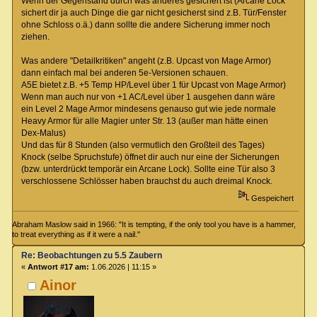
Wenn der Gegenstand durch was anderes gesichert ist (Arcane Lock
sichert dir ja auch Dinge die gar nicht gesicherst sind z.B. Tür/Fenster
ohne Schloss o.ä.) dann sollte die andere Sicherung immer noch
ziehen.
Was andere "Detailkritiken" angeht (z.B. Upcast von Mage Armor)
dann einfach mal bei anderen 5e-Versionen schauen.
A5E bietet z.B. +5 Temp HP/Level über 1 für Upcast von Mage Armor)
Wenn man auch nur von +1 AC/Level über 1 ausgehen dann wäre
ein Level 2 Mage Armor mindesens genauso gut wie jede normale
Heavy Armor für alle Magier unter Str. 13 (außer man hätte einen
Dex-Malus)
Und das für 8 Stunden (also vermutlich den Großteil des Tages)
Knock (selbe Spruchstufe) öffnet dir auch nur eine der Sicherungen
(bzw. unterdrückt temporär ein Arcane Lock). Sollte eine Tür also 3
verschlossene Schlösser haben brauchst du auch dreimal Knock.
Gespeichert
Abraham Maslow said in 1966: "It is tempting, if the only tool you have is a hammer,
to treat everything as if it were a nail."
Re: Beobachtungen zu 5.5 Zaubern
«
Antwort #17 am:
1.06.2026 | 11:15 »
Ainor