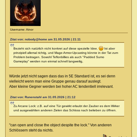
Username: Ainor
Zitat von: nobody@home am 31.05.2026 | 21:11
Bezieht sich natürlich nicht konkret auf diese spezielle Idee.
Ist aber
prinzipiell allemal richtig, und Mage-Armor-Upcasting könnte in der Tat zum
Problem beitragen. Sowohl Teflonbillies als auch "Padded Sumo
Gameplay" werden nun einmal schnell langweilig,
Würde jetzt nicht sagen dass das in 5E Standard ist, es sei denn
vielleicht wenn man eine Gruppe genau darauf auslegt.
Aber kleine Gegner werden bei hoher AC tendentiell irrelevant.
Zitat von: Runenstahl am 31.05.2026 | 21:12
Zu Arcane Lock: z.B. auf eine Tür gewirkt erlaubt der Zauber es dem Wirker
und ausgewählten anderen Zielen das Schloss nach belieben zu öffnen.
"can open and close the object despite the lock." Von anderen
Schlössern steht da nichts.