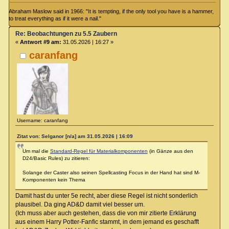
Abraham Maslow said in 1966: "It is tempting, if the only tool you have is a hammer,
to treat everything as if it were a nail."
Re: Beobachtungen zu 5.5 Zaubern
«
Antwort #9 am:
31.05.2026 | 16:27 »
caranfang
Username: caranfang
Zitat von: Selganor [n/a] am 31.05.2026 | 16:09
Um mal die
Standard-Regel für Materialkomponenten
(in Gänze aus den
D24/Basic Rules) zu zitieren:
Solange der Caster also seinen Spellcasting Focus in der Hand hat sind M-
Komponenten kein Thema
Damit hast du unter 5e recht, aber diese Regel ist nicht sonderlich
plausibel. Da ging AD&D damit viel besser um.
(Ich muss aber auch gestehen, dass die von mir zitierte Erklärung
aus einem Harry Potter-Fanfic stammt, in dem jemand es geschafft