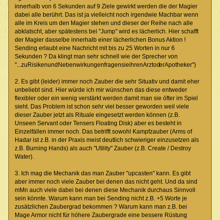
innerhalb von 6 Sekunden auf 9 Ziele gewirkt werden die der Magier
dabei alle berührt. Das ist ja vielleicht noch irgendwie Machbar wenn
alle im Kreis um den Magier stehen und dieser der Reihe nach alle
abklatscht, aber spätestens bei "Jump" wird es lächerlich. Hier schafft
der Magier dasselbe innerhalb einer lächerlichen Bonus Aktion !
Sending erlaubt eine Nachricht mit bis zu 25 Worten in nur 6
Sekunden ? Da klingt man sehr schnell wie der Sprecher von
"...zuRisikenundNebenwirkungenfragensieihrenArztod
erApotheker")
2. Es gibt (leider) immer noch Zauber die sehr Situativ und damit eher
unbeliebt sind. Hier würde ich mir wünschen das diese entweder
flexibler oder ein wenig verstärkt werden damit man sie öfter im Spiel
sieht. Das Problem ist schon sehr viel besser geworden weil viele
dieser Zauber jetzt als Rituale eingesetzt werden können (z.B.
Unseen Servant oder Tensers Floating Disk) aber es besteht in
Einzelfällen immer noch. Das betrifft sowohl Kampfzauber (Arms of
Hadar ist z.B. in der Praxis meist deutlich schwieriger einzusetzen als
z.B. Burning Hands) als auch "Utility" Zauber (z.B. Create / Destroy
Water).
3. Ich mag die Mechanik das man Zauber "upcasten" kann. Es gibt
aber immer noch viele Zauber bei denen das nicht geht. Und da sind
mMn auch viele dabei bei denen diese Mechanik durchaus Sinnvoll
sein könnte. Warum kann man bei Sending nicht z.B. +5 Worte je
zusätzlichen Zaubergrad bekommen ? Warum kann man z.B. bei
Mage Armor nicht für höhere Zaubergrade eine bessere Rüstung