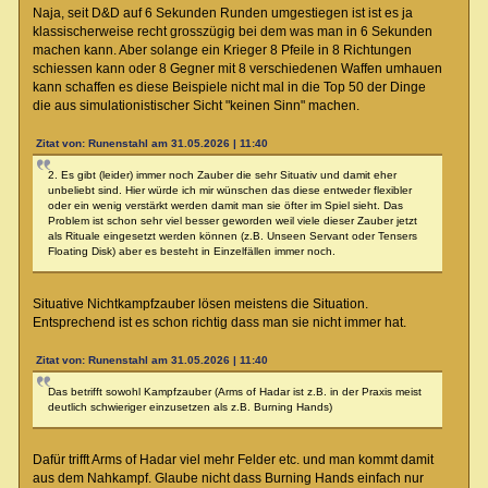
Naja, seit D&D auf 6 Sekunden Runden umgestiegen ist ist es ja
klassischerweise recht grosszügig bei dem was man in 6 Sekunden
machen kann. Aber solange ein Krieger 8 Pfeile in 8 Richtungen
schiessen kann oder 8 Gegner mit 8 verschiedenen Waffen umhauen
kann schaffen es diese Beispiele nicht mal in die Top 50 der Dinge
die aus simulationistischer Sicht "keinen Sinn" machen.
Zitat von: Runenstahl am 31.05.2026 | 11:40
2. Es gibt (leider) immer noch Zauber die sehr Situativ und damit eher
unbeliebt sind. Hier würde ich mir wünschen das diese entweder flexibler
oder ein wenig verstärkt werden damit man sie öfter im Spiel sieht. Das
Problem ist schon sehr viel besser geworden weil viele dieser Zauber jetzt
als Rituale eingesetzt werden können (z.B. Unseen Servant oder Tensers
Floating Disk) aber es besteht in Einzelfällen immer noch.
Situative Nichtkampfzauber lösen meistens die Situation.
Entsprechend ist es schon richtig dass man sie nicht immer hat.
Zitat von: Runenstahl am 31.05.2026 | 11:40
Das betrifft sowohl Kampfzauber (Arms of Hadar ist z.B. in der Praxis meist
deutlich schwieriger einzusetzen als z.B. Burning Hands)
Dafür trifft Arms of Hadar viel mehr Felder etc. und man kommt damit
aus dem Nahkampf. Glaube nicht dass Burning Hands einfach nur