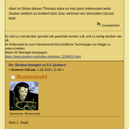
Aber im Sinne dieses Threads wäre es mal ganz interessant wele
Zauber wirklich zu limitiert sind, bzw. welchen ein sinnvolles Upcast
fehlt.
Gespeichert
Es wird zu viel darüber geredet wie gewürfelt werden soll, und zu wenig darüber wie
oft.
Im Rollenspiel ist auch hinreichend fortschrittliche Technologie von Magie zu
unterscheiden.
Meine 5E Birthright Kampagne:
https://www.tanelorn.net/index.php/topic,122998.0.html
Re: Beobachtungen zu 5.5 Zaubern
«
Antwort #18 am:
1.06.2026 | 11:46 »
Runenstahl
Username: Runenstahl
Vom 1. Grad: