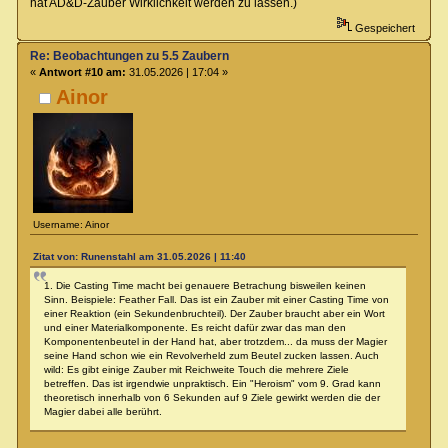
hat AD&D-Zauber Wirklichkeit werden zu lassen.)
Gespeichert
Re: Beobachtungen zu 5.5 Zaubern
«
Antwort #10 am:
31.05.2026 | 17:04 »
Ainor
Username: Ainor
Zitat von: Runenstahl am 31.05.2026 | 11:40
1. Die Casting Time macht bei genauere Betrachung bisweilen keinen
Sinn. Beispiele: Feather Fall. Das ist ein Zauber mit einer Casting Time von
einer Reaktion (ein Sekundenbruchteil). Der Zauber braucht aber ein Wort
und einer Materialkomponente. Es reicht dafür zwar das man den
Komponentenbeutel in der Hand hat, aber trotzdem... da muss der Magier
seine Hand schon wie ein Revolverheld zum Beutel zucken lassen. Auch
wild: Es gibt einige Zauber mit Reichweite Touch die mehrere Ziele
betreffen. Das ist irgendwie unpraktisch. Ein "Heroism" vom 9. Grad kann
theoretisch innerhalb von 6 Sekunden auf 9 Ziele gewirkt werden die der
Magier dabei alle berührt.