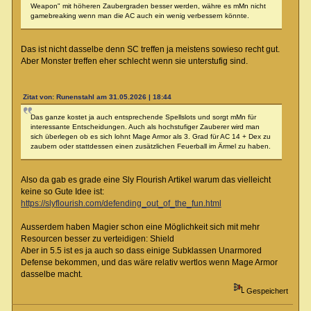
Weapon" mit höheren Zaubergraden besser werden, währe es mMn nicht
gamebreaking wenn man die AC auch ein wenig verbessern könnte.
Das ist nicht dasselbe denn SC treffen ja meistens sowieso recht gut.
Aber Monster treffen eher schlecht wenn sie unterstufig sind.
Zitat von: Runenstahl am 31.05.2026 | 18:44
Das ganze kostet ja auch entsprechende Spellslots und sorgt mMn für
interessante Entscheidungen. Auch als hochstufiger Zauberer wird man
sich überlegen ob es sich lohnt Mage Armor als 3. Grad für AC 14 + Dex zu
zaubern oder stattdessen einen zusätzlichen Feuerball im Ärmel zu haben.
Also da gab es grade eine Sly Flourish Artikel warum das vielleicht
keine so Gute Idee ist:
https://slyflourish.com/defending_out_of_the_fun.html
Ausserdem haben Magier schon eine Möglichkeit sich mit mehr
Resourcen besser zu verteidigen: Shield
Aber in 5.5 ist es ja auch so dass einige Subklassen Unarmored
Defense bekommen, und das wäre relativ wertlos wenn Mage Armor
dasselbe macht.
Gespeichert