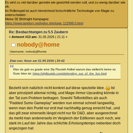
Es wird zu viel darüber geredet wie gewürfelt werden soll, und zu wenig darüber wie
oft.
Im Rollenspiel ist auch hinreichend fortschrittliche Technologie von Magie zu
unterscheiden.
Meine 5E Birthright Kampagne:
https://www.tanelorn.net/index.php/topic,122998.0.html
Re: Beobachtungen zu 5.5 Zaubern
«
Antwort #13 am:
31.05.2026 | 21:11 »
nobody@home
Username: nobody@home
Zitat von: Ainor am 31.05.2026 | 20:42
Also da gab es grade eine Sly Flourish Artikel warum das vielleicht keine so
Gute Idee ist:
https://slyflourish.com/defending_out_of_the_fun.html
Bezieht sich natürlich nicht konkret auf diese spezielle Idee.
Ist
aber prinzipiell allemal richtig, und Mage-Armor-Upcasting könnte in
der Tat zum Problem beitragen. Sowohl Teflonbillies als auch
"Padded Sumo Gameplay" werden nun einmal schnell langweilig,
wenn man den Punkt nur erst mal nachhaltig genug erreicht hat...und
das gilt zwar einerseits längst nicht nur für D&D, aber ausgerechnet
da merkt man andererseits im Vergleich der Editionen auch noch, wie
stark im Lauf der Jahre das schlichte
Erholungs
tempo nebenbei doch
angezogen hat.