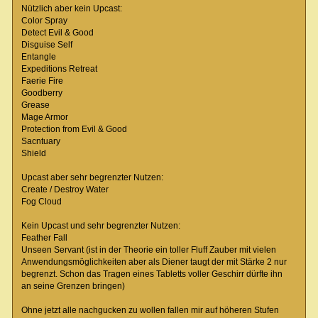
Nützlich aber kein Upcast:
Color Spray
Detect Evil & Good
Disguise Self
Entangle
Expeditions Retreat
Faerie Fire
Goodberry
Grease
Mage Armor
Protection from Evil & Good
Sacntuary
Shield
Upcast aber sehr begrenzter Nutzen:
Create / Destroy Water
Fog Cloud
Kein Upcast und sehr begrenzter Nutzen:
Feather Fall
Unseen Servant (ist in der Theorie ein toller Fluff Zauber mit vielen
Anwendungsmöglichkeiten aber als Diener taugt der mit Stärke 2 nur
begrenzt. Schon das Tragen eines Tabletts voller Geschirr dürfte ihn
an seine Grenzen bringen)
Ohne jetzt alle nachgucken zu wollen fallen mir auf höheren Stufen