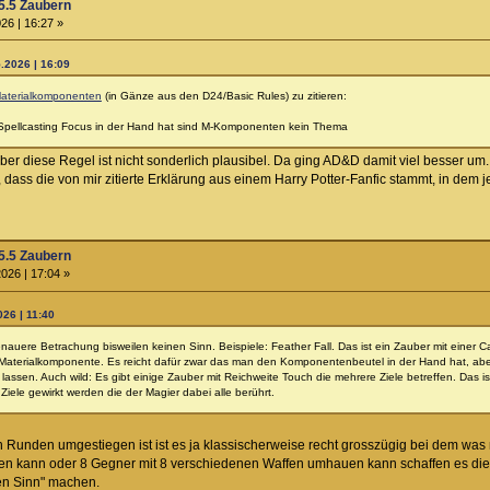
5.5 Zaubern
26 | 16:27 »
5.2026 | 16:09
Materialkomponenten
(in Gänze aus den D24/Basic Rules) zu zitieren:
 Spellcasting Focus in der Hand hat sind M-Komponenten kein Thema
aber diese Regel ist nicht sonderlich plausibel. Da ging AD&D damit viel besser um.
 dass die von mir zitierte Erklärung aus einem Harry Potter-Fanfic stammt, in dem
5.5 Zaubern
026 | 17:04 »
026 | 11:40
nauere Betrachung bisweilen keinen Sinn. Beispiele: Feather Fall. Das ist ein Zauber mit einer 
 Materialkomponente. Es reicht dafür zwar das man den Komponentenbeutel in der Hand hat, abe
assen. Auch wild: Es gibt einige Zauber mit Reichweite Touch die mehrere Ziele betreffen. Das i
iele gewirkt werden die der Magier dabei alle berührt.
 Runden umgestiegen ist ist es ja klassischerweise recht grosszügig bei dem wa
sen kann oder 8 Gegner mit 8 verschiedenen Waffen umhauen kann schaffen es diese
nen Sinn" machen.