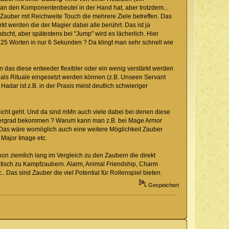
man den Komponentenbeutel in der Hand hat, aber trotzdem...
Zauber mit Reichweite Touch die mehrere Ziele betreffen. Das
kt werden die der Magier dabei alle berührt. Das ist ja
scht, aber spätestens bei "Jump" wird es lächerlich. Hier
u 25 Worten in nur 6 Sekunden ? Da klingt man sehr schnell wie
en das diese entweder flexibler oder ein wenig verstärkt werden
zt als Rituale eingesetzt werden können (z.B. Unseen Servant
adar ist z.B. in der Praxis meist deutlich schwieriger
icht geht. Und da sind mMn auch viele dabei bei denen diese
aubergrad bekommen ? Warum kann man z.B. bei Mage Armor
 Das wäre womöglich auch eine weitere Möglichkeit Zauber
 Major Image etc.
chon ziemlich lang im Vergleich zu den Zaubern die direkt
atisch zu Kampfzaubern. Alarm, Animal Friendship, Charm
 Das sind Zauber die viel Potential für Rollenspiel bieten.
Gespeichert