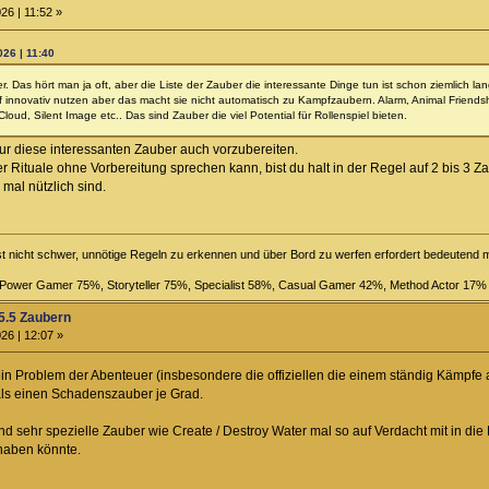
26 | 11:52 »
026 | 11:40
 Das hört man ja oft, aber die Liste der Zauber die interessante Dinge tun ist schon ziemlich lan
innovativ nutzen aber das macht sie nicht automatisch zu Kampfzaubern. Alarm, Animal Friend
Cloud, Silent Image etc.. Das sind Zauber die viel Potential für Rollenspiel bieten.
nur diese interessanten Zauber auch vorzubereiten.
 Rituale ohne Vorbereitung sprechen kann, bist du halt in der Regel auf 2 bis 3 Zaub
 mal nützlich sind.
st nicht schwer, unnötige Regeln zu erkennen und über Bord zu werfen erfordert bedeutend
, Power Gamer 75%, Storyteller 75%, Specialist 58%, Casual Gamer 42%, Method Actor 17%
5.5 Zaubern
26 | 12:07 »
in Problem der Abenteuer (insbesondere die offiziellen die einem ständig Kämpfe
als einen Schadenszauber je Grad.
nd sehr spezielle Zauber wie Create / Destroy Water mal so auf Verdacht mit in di
haben könnte.