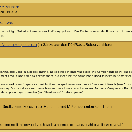
5.5 Zaubern
26 | 16:09 »
26 | 12:46
 vor einiger Zeit eine interessante Erklärung gelesen: Der Zauberer muss die Feder nicht in der 
hrt.
r Materialkomponenten
(in Gänze aus den D24/Basic Rules) zu zitieren:
lar material used in a spell’s casting, as specified in parentheses in the Components entry. These
r must have a hand free to access them, but it can be the same hand used to perform Somatic co
terials and doesn’t specify a cost for them, a spellcaster can use a Component Pouch (see “Equipme
lcasting Focus if the caster has a feature that allows that substitution. To use a Component Pouc
s description says otherwise (see “Equipment” for descriptions).
en Spellcasting Focus in der Hand hat sind M-Komponenten kein Thema
tempting, if the only tool you have is a hammer, to treat everything as if it were a nail."