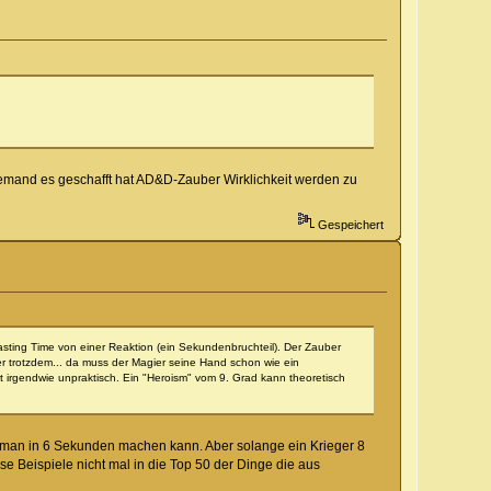
 jemand es geschafft hat AD&D-Zauber Wirklichkeit werden zu
Gespeichert
Casting Time von einer Reaktion (ein Sekundenbruchteil). Der Zauber
r trotzdem... da muss der Magier seine Hand schon wie ein
st irgendwie unpraktisch. Ein "Heroism" vom 9. Grad kann theoretisch
s man in 6 Sekunden machen kann. Aber solange ein Krieger 8
 Beispiele nicht mal in die Top 50 der Dinge die aus