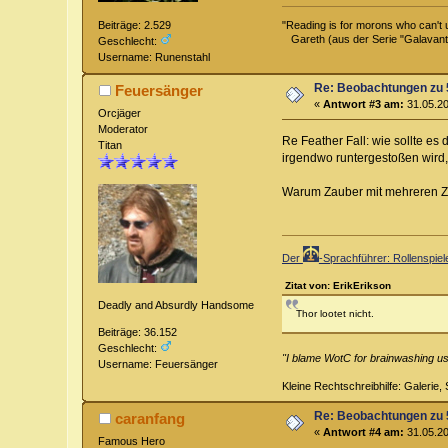
Beiträge: 2.529
"Reading is for morons who can't 
Gareth (aus der Serie "Galavant
Geschlecht:
Username: Runenstahl
Re: Beobachtungen zu 
Feuersänger
«
Antwort #3 am:
31.05.20
Orcjäger
Moderator
Re Feather Fall: wie sollte e
Titan
irgendwo runtergestoßen wird, 
Warum Zauber mit mehreren Ziel
Der
-Sprachführer: Rollenspie
Zitat von: ErikErikson
Deadly and Absurdly Handsome
Thor lootet nicht.
Beiträge: 36.152
Geschlecht:
"I blame WotC for brainwashing us 
Username: Feuersänger
Kleine Rechtschreibhilfe: Galerie, S
Re: Beobachtungen zu 
caranfang
«
Antwort #4 am:
31.05.20
Famous Hero