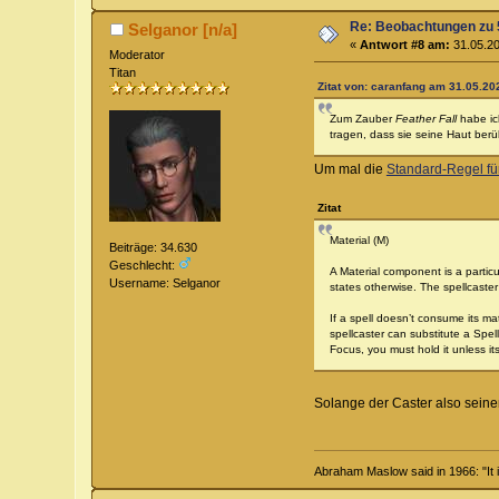
Re: Beobachtungen zu 
Selganor [n/a]
«
Antwort #8 am:
31.05.20
Moderator
Titan
Zitat von: caranfang am 31.05.20
Zum Zauber
Feather Fall
habe ich
tragen, dass sie seine Haut berü
Um mal die
Standard-Regel fü
Zitat
Material (M)
Beiträge: 34.630
Geschlecht:
A Material component is a particu
Username: Selganor
states otherwise. The spellcaste
If a spell doesn’t consume its ma
spellcaster can substitute a Spel
Focus, you must hold it unless it
Solange der Caster also sein
Abraham Maslow said in 1966: "It is 