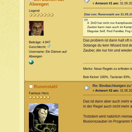
Abwegen
«
Antwort #1 am:
31.05.20
Legend
Zitat von: Runenstahl am 31.05.2
4. DnD hat nicht nur Kampfzauber.
Zauber kann man auch im Kampf 
Disguise Self, Find Familiar, Fog 
Das problem ist dann halt oft 
Beiträge: 4.847
Solange du kein Wizard bist der
Geschlecht:
Zauber, die nur hin und wieder
Username: Ein Dämon auf
Abwegen
Merke: Neue Regeln zu erfinden i
Butt-Kicker 100%, Tactician 83%
Re: Beobachtungen zu 
Runenstahl
«
Antwort #2 am:
31.05.20
Famous Hero
Das ist dann aber auch mehr e
in der Regel auch nicht mehr 
Trotzdem wird natürlich niema
Illusionszauber im Programm 