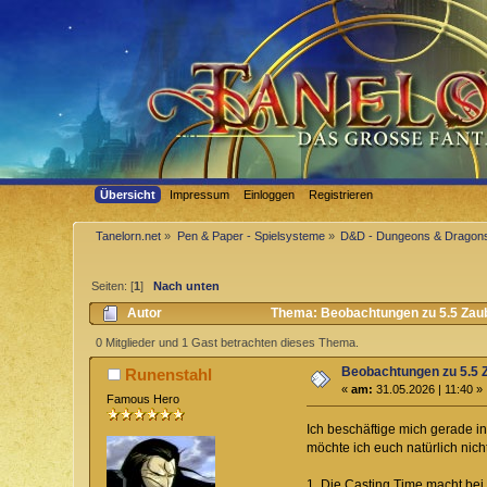
Übersicht
Impressum
Einloggen
Registrieren
Tanelorn.net
»
Pen & Paper - Spielsysteme
»
D&D - Dungeons & Dragon
Seiten: [
1
]
Nach unten
Autor
Thema: Beobachtungen zu 5.5 Zaub
0 Mitglieder und 1 Gast betrachten dieses Thema.
Beobachtungen zu 5.5 
Runenstahl
«
am:
31.05.2026 | 11:40 »
Famous Hero
Ich beschäftige mich gerade in
möchte ich euch natürlich nich
1. Die Casting Time macht bei 