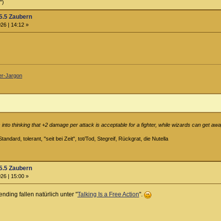
")
5.5 Zaubern
26 | 14:12 »
ler-Jargon
into thinking that +2 damage per attack is acceptable for a fighter, while wizards can get away
tandard, tolerant, "seit bei Zeit", tot/Tod, Stegreif, Rückgrat, die Nutella
5.5 Zaubern
26 | 15:00 »
nding fallen natürlich unter "
Talking Is a Free Action
".