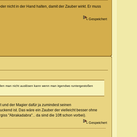
der nicht in der Hand halten, damit der Zauber wirkt. Er muss
Gespeichert
r, den man nicht auslösen kann wenn man irgendwo runtergestoßen
t und der Magier dafür ja zumindest seinen
ckend ist. Das wäre ein Zauber der vielleicht besser ohne
ss "Abrakadabra"... da sind die 10ft schon vorbei).
Gespeichert