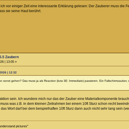
ich vor einiger Zeit eine interessante Erklärung gelesen: Der Zauberer muss die Fe
ass sie seine Haut berührt.
5.5 Zaubern
26 | 13:05 »
2026 | 12:32
denn sonst gehen? Das muss ja als Reaction (bzw 3E: Immediate) passieren. Ein Fallschirmzaube
aktion sein. Ich wundere mich nur das der Zauber eine Materialkomponente brauch
ss was z.B. in dem kleinen Zeitrahmen bei einem 10ft Sturz schon recht beeindru
Wort darf bei dem beispielhaften 10ft Sturz dann auch nicht sehr lang sein (vergi
understand pictures"