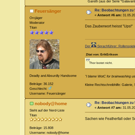
Gareth (aus der Serie "Galavant
Re: Beobachtungen zu 
Feuersänger
«
Antwort #6 am:
31.05.20
Orcjäger
Moderator
Das Zauberwort heisst "Ups!"
Titan
Der
-Sprachführer: Rollenspie
Zitat von: ErikErikson
Thor lootet nicht.
Deadly and Absurdly Handsome
"I blame WotC for brainwashing us 
Beiträge: 36.152
Kleine Rechtschreibhilfe: Galerie, S
Geschlecht:
Username: Feuersänger
Re: Beobachtungen zu 
nobody@home
«
Antwort #7 am:
31.05.20
Steht auf der Nerd-Liste
Titan
Sachen wie Featherfall oder Se
Beiträge: 15.808
Username: nobody@home