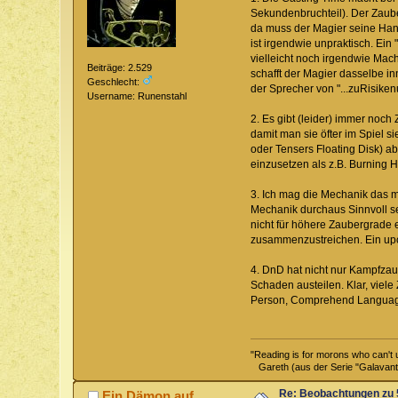
Sekundenbruchteil). Der Zaube
da muss der Magier seine Hand
ist irgendwie unpraktisch. Ein
vielleicht noch irgendwie Mach
Beiträge: 2.529
schafft der Magier dasselbe in
Geschlecht:
der Sprecher von "...zuRisik
Username: Runenstahl
2. Es gibt (leider) immer noch
damit man sie öfter im Spiel s
oder Tensers Floating Disk) ab
einzusetzen als z.B. Burning Ha
3. Ich mag die Mechanik das m
Mechanik durchaus Sinnvoll s
nicht für höhere Zaubergrade 
zusammenzustreichen. Ein upca
4. DnD hat nicht nur Kampfzaub
Schaden austeilen. Klar, viel
Person, Comprehend Languages, 
"Reading is for morons who can't 
Gareth (aus der Serie "Galavant
Re: Beobachtungen zu 
Ein Dämon auf