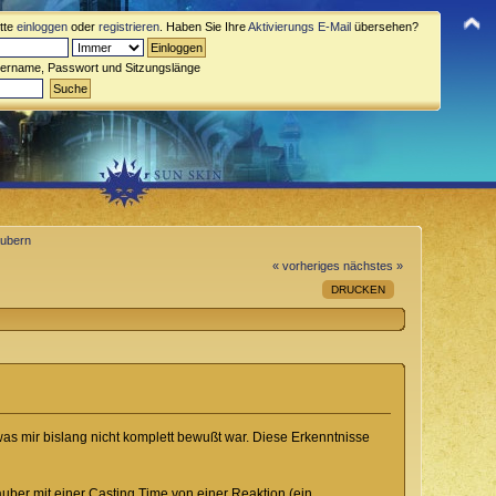
itte
einloggen
oder
registrieren
. Haben Sie Ihre
Aktivierungs E-Mail
übersehen?
zername, Passwort und Sitzungslänge
aubern
« vorheriges
nächstes »
DRUCKEN
 was mir bislang nicht komplett bewußt war. Diese Erkenntnisse
auber mit einer Casting Time von einer Reaktion (ein