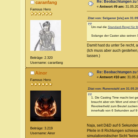
Re: Beobachtungen zu 
caranfang
«
Antwort #9 am:
31.05.20
Famous Hero
Zitat von: Selganor [n/a] am 31.0
Um mal die
Standard-Regel für 
Solange der Caster also seinen
Damit hast du unter 5e recht, 
(Ich muss aber auch gestehen,
lassen.)
Beiträge: 2.320
Username: caranfang
Re: Beobachtungen zu 
Ainor
«
Antwort #10 am:
31.05.2
Famous Hero
Zitat von: Runenstahl am 31.05.2
1. Die Casting Time macht bei ge
braucht aber ein Wort und einer
Revolverheld zum Beutel zucken l
innerhalb von 6 Sekunden auf 9 Z
Naja, seit D&D auf 6 Sekunden
Beiträge: 3.219
Pfeile in 8 Richtungen schies
Username: Ainor
simulationistischer Sicht "kei