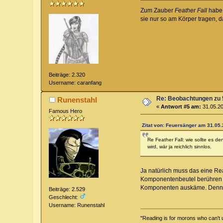
Zum Zauber
Feather Fall
habe 
sie nur so am Körper tragen, d
Beiträge: 2.320
Username: caranfang
Re: Beobachtungen zu 
Runenstahl
«
Antwort #5 am:
31.05.20
Famous Hero
Zitat von: Feuersänger am 31.05.
Re Feather Fall: wie sollte es 
wird, wär ja reichlich sinnlos.
Ja natürlich muss das eine Re
Komponentenbeutel berühren mu
Komponenten auskäme. Denn das 
Beiträge: 2.529
Geschlecht:
Username: Runenstahl
"Reading is for morons who can't 