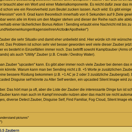
r braucht aber ein Wort und einer Materialkomponente. Es reicht dafür zwar das 
 schon wie ein Revolverheld zum Beutel zucken lassen. Auch wild: Es gibt einige 
 "Heroism" vom 9. Grad kann theoretisch innerhalb von 6 Sekunden auf 9 Ziele gewir
bar wenn alle im Kreis um den Magier stehen und dieser der Reihe nach alle abklat
nerhalb einer lächerlichen Bonus Aktion ! Sending erlaubt eine Nachricht mit bis z
enundNebenwirkungenfragensieihrenArztod
erApotheker")
 Zauber die sehr Situativ und damit eher unbeliebt sind. Hier würde ich mir wünsch
ieht. Das Problem ist schon sehr viel besser geworden weil viele dieser Zauber jet
er es besteht in Einzelfällen immer noch. Das betrifft sowohl Kampfzauber (Arms of H
nds) als auch "Utility" Zauber (z.B. Create / Destroy Water).
an Zauber "upcasten" kann. Es gibt aber immer noch viele Zauber bei denen das n
ein könnte. Warum kann man bei Sending nicht z.B. +5 Worte je zusätzlichen Z
eine bessere Rüstung bekommen (z.B. +1 AC je 2 oder 3 zusätzliche Zaubergrad).
sted Disguise self könnte zu Alter Self werden, ein upcasted Silent Image wird zu
er. Das hört man ja oft, aber die Liste der Zauber die interessante Dinge tun ist s
e Zauber kann man auch im Kampf innovativ nutzen aber das macht sie nicht autom
diverse Detect Zauber, Disguise Self, Find Familiar, Fog Cloud, Silent Image etc..
understand pictures"
")
5.5 Zaubern