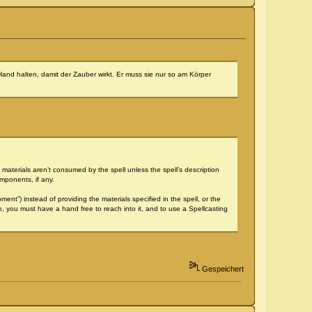
Hand halten, damit der Zauber wirkt. Er muss sie nur so am Körper
 materials aren’t consumed by the spell unless the spell’s description
mponents, if any.
nt”) instead of providing the materials specified in the spell, or the
h, you must have a hand free to reach into it, and to use a Spellcasting
Gespeichert