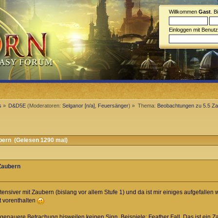
Willkommen
Gast
. B
Einloggen mit Benut
s
»
D&D5E
(Moderatoren:
Selganor [n/a]
,
Feuersänger
) »
Thema:
Beobachtungen zu 5.5 Z
ern (Gelesen 1290 mal)
Zaubern
tensiver mit Zaubern (bislang vor allem Stufe 1) und da ist mir einiges aufgefallen
t vorenthalten
genauere Betrachung bisweilen keinen Sinn. Beispiele: Feather Fall. Das ist ein Z