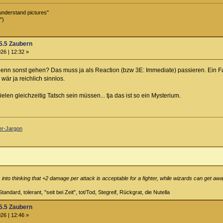
understand pictures"
")
5.5 Zaubern
26 | 12:32 »
s denn sonst gehen? Das muss ja als Reaction (bzw 3E: Immediate) passieren. Ein
wär ja reichlich sinnlos.
en gleichzeitig Tatsch sein müssen... tja das ist so ein Mysterium.
ler-Jargon
into thinking that +2 damage per attack is acceptable for a fighter, while wizards can get away
tandard, tolerant, "seit bei Zeit", tot/Tod, Stegreif, Rückgrat, die Nutella
5.5 Zaubern
26 | 12:46 »