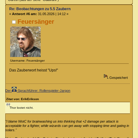
Re: Beobachtungen zu 5.5 Zaubern
«
Antwort #6 am:
31.05.2026 | 14:12 »
Feuersänger
Username: Feuersänger
Das Zauberwort heisst "Ups!"
Gespeichert
Der
-Sprachführer: Rollenspieler-Jargon
Zitat von: ErikErikson
Thor lootet nicht.
"I blame WotC for brainwashing us into thinking that +2 damage per attack is
acceptable for a fighter, while wizards can get away with stopping time and gating in
solars."