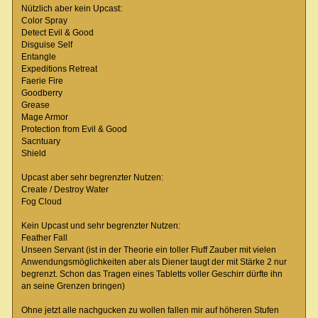
Nützlich aber kein Upcast:
Color Spray
Detect Evil & Good
Disguise Self
Entangle
Expeditions Retreat
Faerie Fire
Goodberry
Grease
Mage Armor
Protection from Evil & Good
Sacntuary
Shield
Upcast aber sehr begrenzter Nutzen:
Create / Destroy Water
Fog Cloud
Kein Upcast und sehr begrenzter Nutzen:
Feather Fall
Unseen Servant (ist in der Theorie ein toller Fluff Zauber mit vielen
Anwendungsmöglichkeiten aber als Diener taugt der mit Stärke 2 nur
begrenzt. Schon das Tragen eines Tabletts voller Geschirr dürfte ihn
an seine Grenzen bringen)
Ohne jetzt alle nachgucken zu wollen fallen mir auf höheren Stufen