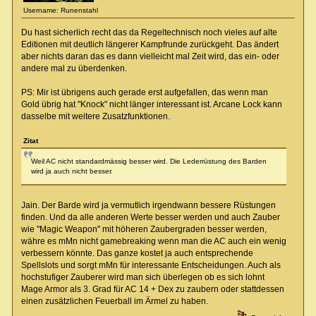
Username: Runenstahl
Du hast sicherlich recht das da Regeltechnisch noch vieles auf alte
Editionen mit deutlich längerer Kampfrunde zurückgeht. Das ändert
aber nichts daran das es dann vielleicht mal Zeit wird, das ein- oder
andere mal zu überdenken.
PS: Mir ist übrigens auch gerade erst aufgefallen, das wenn man
Gold übrig hat "Knock" nicht länger interessant ist. Arcane Lock kann
dasselbe mit weitere Zusatzfunktionen.
Zitat
Weil AC nicht standardmässig besser wird. Die Lederrüstung des Barden
wird ja auch nicht besser.
Jain. Der Barde wird ja vermutlich irgendwann bessere Rüstungen
finden. Und da alle anderen Werte besser werden und auch Zauber
wie "Magic Weapon" mit höheren Zaubergraden besser werden,
währe es mMn nicht gamebreaking wenn man die AC auch ein wenig
verbessern könnte. Das ganze kostet ja auch entsprechende
Spellslots und sorgt mMn für interessante Entscheidungen. Auch als
hochstufiger Zauberer wird man sich überlegen ob es sich lohnt
Mage Armor als 3. Grad für AC 14 + Dex zu zaubern oder stattdessen
einen zusätzlichen Feuerball im Ärmel zu haben.