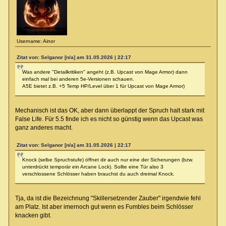
Username: Ainor
Zitat von: Selganor [n/a] am 31.05.2026 | 22:17
Was andere "Detailkritiken" angeht (z.B. Upcast von Mage Armor) dann
einfach mal bei anderen 5e-Versionen schauen.
A5E bietet z.B. +5 Temp HP/Level über 1 für Upcast von Mage Armor)
Mechanisch ist das OK, aber dann überlappt der Spruch halt stark mit
False Life. Für 5.5 finde ich es nicht so günstig wenn das Upcast was
ganz anderes macht.
Zitat von: Selganor [n/a] am 31.05.2026 | 22:17
Knock (selbe Spruchstufe) öffnet dir auch nur eine der Sicherungen (bzw.
unterdrückt temporär ein Arcane Lock). Sollte eine Tür also 3
verschlossene Schlösser haben brauchst du auch dreimal Knock.
Tja, da ist die Bezeichnung "Skillersetzender Zauber" irgendwie fehl
am Platz. Ist aber imernoch gut wenn es Fumbles beim Schlösser
knacken gibt.