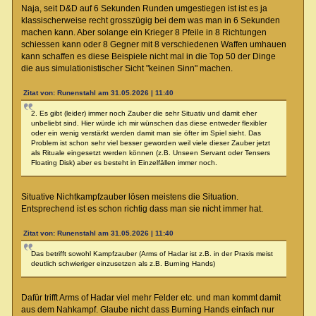
Naja, seit D&D auf 6 Sekunden Runden umgestiegen ist ist es ja
klassischerweise recht grosszügig bei dem was man in 6 Sekunden
machen kann. Aber solange ein Krieger 8 Pfeile in 8 Richtungen
schiessen kann oder 8 Gegner mit 8 verschiedenen Waffen umhauen
kann schaffen es diese Beispiele nicht mal in die Top 50 der Dinge
die aus simulationistischer Sicht "keinen Sinn" machen.
Zitat von: Runenstahl am 31.05.2026 | 11:40
2. Es gibt (leider) immer noch Zauber die sehr Situativ und damit eher
unbeliebt sind. Hier würde ich mir wünschen das diese entweder flexibler
oder ein wenig verstärkt werden damit man sie öfter im Spiel sieht. Das
Problem ist schon sehr viel besser geworden weil viele dieser Zauber jetzt
als Rituale eingesetzt werden können (z.B. Unseen Servant oder Tensers
Floating Disk) aber es besteht in Einzelfällen immer noch.
Situative Nichtkampfzauber lösen meistens die Situation.
Entsprechend ist es schon richtig dass man sie nicht immer hat.
Zitat von: Runenstahl am 31.05.2026 | 11:40
Das betrifft sowohl Kampfzauber (Arms of Hadar ist z.B. in der Praxis meist
deutlich schwieriger einzusetzen als z.B. Burning Hands)
Dafür trifft Arms of Hadar viel mehr Felder etc. und man kommt damit
aus dem Nahkampf. Glaube nicht dass Burning Hands einfach nur