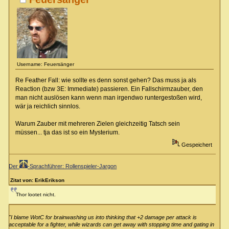
Username: Feuersänger
Re Feather Fall: wie sollte es denn sonst gehen? Das muss ja als
Reaction (bzw 3E: Immediate) passieren. Ein Fallschirmzauber, den
man nicht auslösen kann wenn man irgendwo runtergestoßen wird,
wär ja reichlich sinnlos.
Warum Zauber mit mehreren Zielen gleichzeitig Tatsch sein
müssen... tja das ist so ein Mysterium.
Gespeichert
Der
-Sprachführer: Rollenspieler-Jargon
Zitat von: ErikErikson
Thor lootet nicht.
"I blame WotC for brainwashing us into thinking that +2 damage per attack is
acceptable for a fighter, while wizards can get away with stopping time and gating in