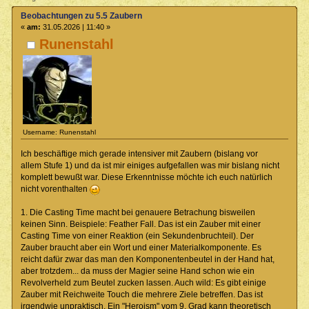
Beobachtungen zu 5.5 Zaubern
«
am:
31.05.2026 | 11:40 »
Runenstahl
Username: Runenstahl
Ich beschäftige mich gerade intensiver mit Zaubern (bislang vor
allem Stufe 1) und da ist mir einiges aufgefallen was mir bislang nicht
komplett bewußt war. Diese Erkenntnisse möchte ich euch natürlich
nicht vorenthalten
1. Die Casting Time macht bei genauere Betrachung bisweilen
keinen Sinn. Beispiele: Feather Fall. Das ist ein Zauber mit einer
Casting Time von einer Reaktion (ein Sekundenbruchteil). Der
Zauber braucht aber ein Wort und einer Materialkomponente. Es
reicht dafür zwar das man den Komponentenbeutel in der Hand hat,
aber trotzdem... da muss der Magier seine Hand schon wie ein
Revolverheld zum Beutel zucken lassen. Auch wild: Es gibt einige
Zauber mit Reichweite Touch die mehrere Ziele betreffen. Das ist
irgendwie unpraktisch. Ein "Heroism" vom 9. Grad kann theoretisch