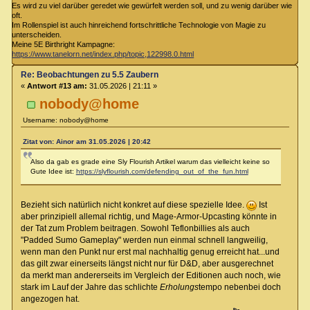
Es wird zu viel darüber geredet wie gewürfelt werden soll, und zu wenig darüber wie
oft.
Im Rollenspiel ist auch hinreichend fortschrittliche Technologie von Magie zu
unterscheiden.
Meine 5E Birthright Kampagne:
https://www.tanelorn.net/index.php/topic,122998.0.html
Re: Beobachtungen zu 5.5 Zaubern
«
Antwort #13 am:
31.05.2026 | 21:11 »
nobody@home
Username: nobody@home
Zitat von: Ainor am 31.05.2026 | 20:42
Also da gab es grade eine Sly Flourish Artikel warum das vielleicht keine so
Gute Idee ist:
https://slyflourish.com/defending_out_of_the_fun.html
Bezieht sich natürlich nicht konkret auf diese spezielle Idee.
Ist
aber prinzipiell allemal richtig, und Mage-Armor-Upcasting könnte in
der Tat zum Problem beitragen. Sowohl Teflonbillies als auch
"Padded Sumo Gameplay" werden nun einmal schnell langweilig,
wenn man den Punkt nur erst mal nachhaltig genug erreicht hat...und
das gilt zwar einerseits längst nicht nur für D&D, aber ausgerechnet
da merkt man andererseits im Vergleich der Editionen auch noch, wie
stark im Lauf der Jahre das schlichte
Erholungs
tempo nebenbei doch
angezogen hat.