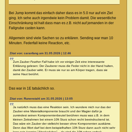
Bei Jump kommt das einfach daher dass es in 5.0 nur auf ein Ziel
ging. Ich sehe auch irgendwie kein Problem damit. Die wesentliche
Einschränkung ist halt dass man es z.B. nicht auf jemanden in der
Fallgrube casten kann.
Allgemein sind viele Sachen so zu erklären. Sending war man 10
Minuten. Federfall keine Reaction, etc.
Zitat von: caranfang am 31.05.2026 | 12:46
Zum Zauber
Feather Fall
habe ich vor einiger Zeit eine interessante
Erklärung gelesen: Der Zauberer muss die Feder nicht in der Hand halten,
damit der Zauber wirkt. Er muss sie nur so am Körper tragen, dass sie
seine Haut berührt.
Das war in 1E tatsächlich so.
Zitat von: Runenstahl am 31.05.2026 | 13:05
Ja natürlich muss das eine Reaktion sein. Ich wundere mich nur das der
Zauber eine Materialkomponente braucht und der Magier dafür ja
zumindest seinen Komponentenbeutel berühren muss was z.B. in dem
kleinen Zeitrahmen bei einem 10ft Sturz schon recht beeindruckend ist.
Das wäre ein Zauber der vielleicht besser ohne Komponenten auskäme.
Denn das Wort darf bei dem beispielhaften 10ft Sturz dann auch nicht sehr
lang sein (vergiss "Abrakadabra"... da sind die 10ft schon vorbei).