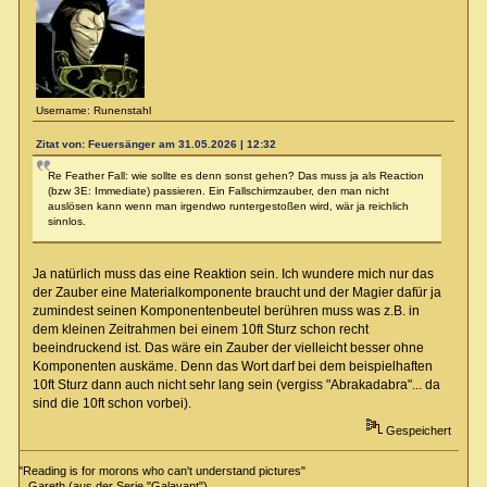
Username: Runenstahl
Zitat von: Feuersänger am 31.05.2026 | 12:32
Re Feather Fall: wie sollte es denn sonst gehen? Das muss ja als Reaction
(bzw 3E: Immediate) passieren. Ein Fallschirmzauber, den man nicht
auslösen kann wenn man irgendwo runtergestoßen wird, wär ja reichlich
sinnlos.
Ja natürlich muss das eine Reaktion sein. Ich wundere mich nur das
der Zauber eine Materialkomponente braucht und der Magier dafür ja
zumindest seinen Komponentenbeutel berühren muss was z.B. in
dem kleinen Zeitrahmen bei einem 10ft Sturz schon recht
beeindruckend ist. Das wäre ein Zauber der vielleicht besser ohne
Komponenten auskäme. Denn das Wort darf bei dem beispielhaften
10ft Sturz dann auch nicht sehr lang sein (vergiss "Abrakadabra"... da
sind die 10ft schon vorbei).
Gespeichert
"Reading is for morons who can't understand pictures"
Gareth (aus der Serie "Galavant")