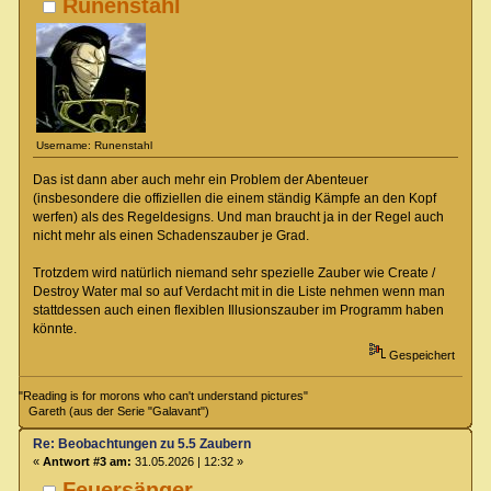
Runenstahl
Username: Runenstahl
Das ist dann aber auch mehr ein Problem der Abenteuer
(insbesondere die offiziellen die einem ständig Kämpfe an den Kopf
werfen) als des Regeldesigns. Und man braucht ja in der Regel auch
nicht mehr als einen Schadenszauber je Grad.
Trotzdem wird natürlich niemand sehr spezielle Zauber wie Create /
Destroy Water mal so auf Verdacht mit in die Liste nehmen wenn man
stattdessen auch einen flexiblen Illusionszauber im Programm haben
könnte.
Gespeichert
"Reading is for morons who can't understand pictures"
Gareth (aus der Serie "Galavant")
Re: Beobachtungen zu 5.5 Zaubern
«
Antwort #3 am:
31.05.2026 | 12:32 »
Feuersänger