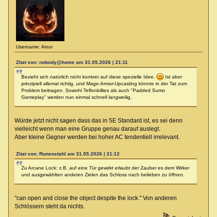
Username: Ainor
Zitat von: nobody@home am 31.05.2026 | 21:11
Bezieht sich natürlich nicht konkret auf diese spezielle Idee.
Ist aber
prinzipiell allemal richtig, und Mage-Armor-Upcasting könnte in der Tat zum
Problem beitragen. Sowohl Teflonbillies als auch "Padded Sumo
Gameplay" werden nun einmal schnell langweilig,
Würde jetzt nicht sagen dass das in 5E Standard ist, es sei denn
vielleicht wenn man eine Gruppe genau darauf auslegt.
Aber kleine Gegner werden bei hoher AC tendentiell irrelevant.
Zitat von: Runenstahl am 31.05.2026 | 21:12
Zu Arcane Lock: z.B. auf eine Tür gewirkt erlaubt der Zauber es dem Wirker
und ausgewählten anderen Zielen das Schloss nach belieben zu öffnen.
"can open and close the object despite the lock." Von anderen
Schlössern steht da nichts.