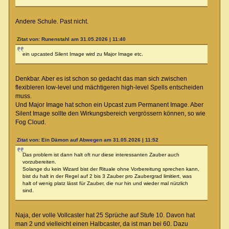
Andere Schule. Past nicht.
Zitat von: Runenstahl am 31.05.2026 | 11:40
ein upcasted Silent Image wird zu Major Image etc.
Denkbar. Aber es ist schon so gedacht das man sich zwischen
flexibleren low-level und mächtigeren high-level Spells entscheiden
muss.
Und Major Image hat schon ein Upcast zum Permanent Image. Aber
Silent Image sollte den Wirkungsbereich vergrössern können, so wie
Fog Cloud.
Zitat von: Ein Dämon auf Abwegen am 31.05.2026 | 11:52
Das problem ist dann halt oft nur diese interessanten Zauber auch
vorzubereiten.
Solange du kein Wizard bist der Rituale ohne Vorbereitung sprechen kann,
bist du halt in der Regel auf 2 bis 3 Zauber pro Zaubergrad limitiert, was
halt of wenig platz lässt für Zauber, die nur hin und wieder mal nützlich
sind.
Naja, der volle Vollcaster hat 25 Sprüche auf Stufe 10. Davon hat
man 2 und vielleicht einen Halbcaster, da ist man bei 60. Dazu