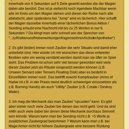
innerhalb von 6 Sekunden auf 9 Ziele gewirkt werden die der Magier
dabei alle berührt. Das ist ja vielleicht noch irgendwie Machbar wenn
alle im Kreis um den Magier stehen und dieser der Reihe nach alle
abklatscht, aber spätestens bei "Jump" wird es lächerlich. Hier schafft
der Magier dasselbe innerhalb einer lächerlichen Bonus Aktion !
Sending erlaubt eine Nachricht mit bis zu 25 Worten in nur 6
Sekunden ? Da klingt man sehr schnell wie der Sprecher von
"...zuRisikenundNebenwirkungenfragensieihrenArztod
erApotheker")
2. Es gibt (leider) immer noch Zauber die sehr Situativ und damit eher
unbeliebt sind. Hier würde ich mir wünschen das diese entweder
flexibler oder ein wenig verstärkt werden damit man sie öfter im Spiel
sieht. Das Problem ist schon sehr viel besser geworden weil viele
dieser Zauber jetzt als Rituale eingesetzt werden können (z.B.
Unseen Servant oder Tensers Floating Disk) aber es besteht in
Einzelfällen immer noch. Das betrifft sowohl Kampfzauber (Arms of
Hadar ist z.B. in der Praxis meist deutlich schwieriger einzusetzen als
z.B. Burning Hands) als auch "Utility" Zauber (z.B. Create / Destroy
Water).
3. Ich mag die Mechanik das man Zauber "upcasten" kann. Es gibt
aber immer noch viele Zauber bei denen das nicht geht. Und da sind
mMn auch viele dabei bei denen diese Mechanik durchaus Sinnvoll
sein könnte. Warum kann man bei Sending nicht z.B. +5 Worte je
zusätzlichen Zaubergrad bekommen ? Warum kann man z.B. bei
Mage Armor nicht für höhere Zaubergrade eine bessere Rüstung