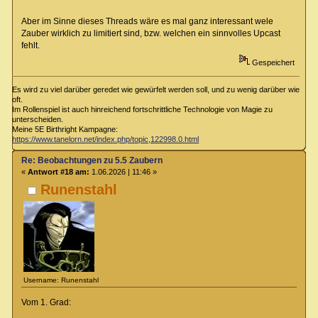
Aber im Sinne dieses Threads wäre es mal ganz interessant wele
Zauber wirklich zu limitiert sind, bzw. welchen ein sinnvolles Upcast
fehlt.
Gespeichert
Es wird zu viel darüber geredet wie gewürfelt werden soll, und zu wenig darüber wie
oft.
Im Rollenspiel ist auch hinreichend fortschrittliche Technologie von Magie zu
unterscheiden.
Meine 5E Birthright Kampagne:
https://www.tanelorn.net/index.php/topic,122998.0.html
Re: Beobachtungen zu 5.5 Zaubern
«
Antwort #18 am:
1.06.2026 | 11:46 »
Runenstahl
Username: Runenstahl
Vom 1. Grad: