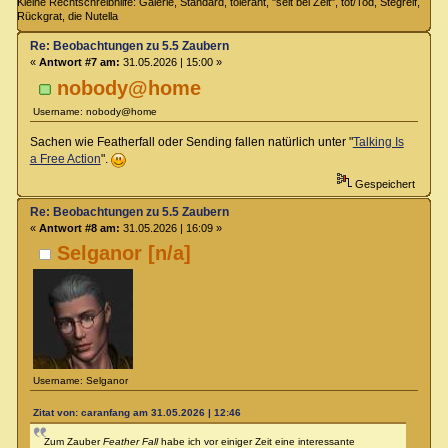
Kleine Rechtschreibhilfe: Galerie, Standard, tolerant, "seit bei Zeit", tot/Tod, Stegreif,
Rückgrat, die Nutella
Re: Beobachtungen zu 5.5 Zaubern
«
Antwort #7 am:
31.05.2026 | 15:00 »
nobody@home
Username: nobody@home
Sachen wie Featherfall oder Sending fallen natürlich unter "
Talking Is
a Free Action
".
Gespeichert
Re: Beobachtungen zu 5.5 Zaubern
«
Antwort #8 am:
31.05.2026 | 16:09 »
Selganor [n/a]
Username: Selganor
Zitat von: caranfang am 31.05.2026 | 12:46
Zum Zauber
Feather Fall
habe ich vor einiger Zeit eine interessante