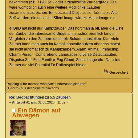
bekommen (z.B. +1 AC je 2 oder 3 zusätzliche Zaubergrad). Das
wäre womöglich auch eine weitere Möglichkeit Zauber
zusammenzustreichen. Ein upcasted Disguise self könnte zu Alter
Self werden, ein upcasted Silent Image wird zu Major Image etc.
4. DnD hat nicht nur Kampfzauber. Das hört man ja oft, aber die Liste
der Zauber die interessante Dinge tun ist schon ziemlich lang im
Vergleich zu den Zaubern die direkt Schaden austeilen. Klar, viele
Zauber kann man auch im Kampf innovativ nutzen aber das macht
sie nicht automatisch zu Kampfzaubern. Alarm, Animal Friendship,
Charm Person, Comprehend Languages, diverse Detect Zauber,
Disguise Self, Find Familiar, Fog Cloud, Silent Image etc.. Das sind
Zauber die viel Potential für Rollenspiel bieten.
Gespeichert
"Reading is for morons who can't understand pictures"
Gareth (aus der Serie "Galavant")
Re: Beobachtungen zu 5.5 Zaubern
«
Antwort #1 am:
31.05.2026 | 11:52 »
Ein Dämon auf
Abwegen