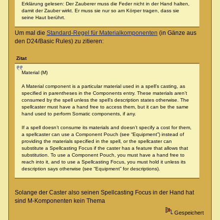
Erklärung gelesen: Der Zauberer muss die Feder nicht in der Hand halten,
damit der Zauber wirkt. Er muss sie nur so am Körper tragen, dass sie
seine Haut berührt.
Um mal die
Standard-Regel für Materialkomponenten
(in Gänze aus
den D24/Basic Rules) zu zitieren:
Zitat
Material (M)
A Material component is a particular material used in a spell’s casting, as
specified in parentheses in the Components entry. These materials aren’t
consumed by the spell unless the spell’s description states otherwise. The
spellcaster must have a hand free to access them, but it can be the same
hand used to perform Somatic components, if any.
If a spell doesn’t consume its materials and doesn’t specify a cost for them,
a spellcaster can use a Component Pouch (see “Equipment”) instead of
providing the materials specified in the spell, or the spellcaster can
substitute a Spellcasting Focus if the caster has a feature that allows that
substitution. To use a Component Pouch, you must have a hand free to
reach into it, and to use a Spellcasting Focus, you must hold it unless its
description says otherwise (see “Equipment” for descriptions).
Solange der Caster also seinen Spellcasting Focus in der Hand hat
sind M-Komponenten kein Thema
Gespeichert