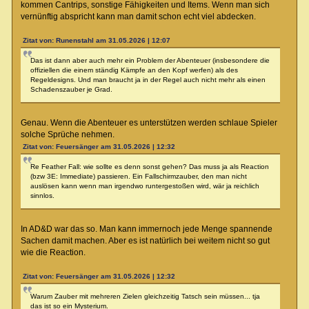
kommen Cantrips, sonstige Fähigkeiten und Items. Wenn man sich
vernünftig abspricht kann man damit schon echt viel abdecken.
Zitat von: Runenstahl am 31.05.2026 | 12:07
Das ist dann aber auch mehr ein Problem der Abenteuer (insbesondere die
offiziellen die einem ständig Kämpfe an den Kopf werfen) als des
Regeldesigns. Und man braucht ja in der Regel auch nicht mehr als einen
Schadenszauber je Grad.
Genau. Wenn die Abenteuer es unterstützen werden schlaue Spieler
solche Sprüche nehmen.
Zitat von: Feuersänger am 31.05.2026 | 12:32
Re Feather Fall: wie sollte es denn sonst gehen? Das muss ja als Reaction
(bzw 3E: Immediate) passieren. Ein Fallschirmzauber, den man nicht
auslösen kann wenn man irgendwo runtergestoßen wird, wär ja reichlich
sinnlos.
In AD&D war das so. Man kann immernoch jede Menge spannende
Sachen damit machen. Aber es ist natürlich bei weitem nicht so gut
wie die Reaction.
Zitat von: Feuersänger am 31.05.2026 | 12:32
Warum Zauber mit mehreren Zielen gleichzeitig Tatsch sein müssen... tja
das ist so ein Mysterium.