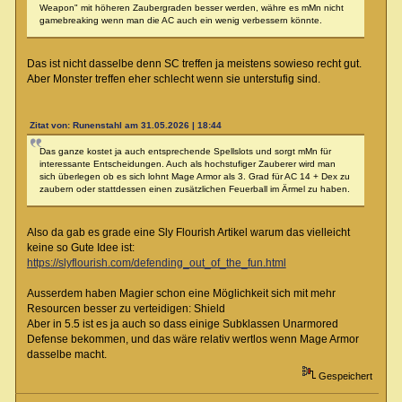
Weapon" mit höheren Zaubergraden besser werden, währe es mMn nicht
gamebreaking wenn man die AC auch ein wenig verbessern könnte.
Das ist nicht dasselbe denn SC treffen ja meistens sowieso recht gut.
Aber Monster treffen eher schlecht wenn sie unterstufig sind.
Zitat von: Runenstahl am 31.05.2026 | 18:44
Das ganze kostet ja auch entsprechende Spellslots und sorgt mMn für
interessante Entscheidungen. Auch als hochstufiger Zauberer wird man
sich überlegen ob es sich lohnt Mage Armor als 3. Grad für AC 14 + Dex zu
zaubern oder stattdessen einen zusätzlichen Feuerball im Ärmel zu haben.
Also da gab es grade eine Sly Flourish Artikel warum das vielleicht
keine so Gute Idee ist:
https://slyflourish.com/defending_out_of_the_fun.html
Ausserdem haben Magier schon eine Möglichkeit sich mit mehr
Resourcen besser zu verteidigen: Shield
Aber in 5.5 ist es ja auch so dass einige Subklassen Unarmored
Defense bekommen, und das wäre relativ wertlos wenn Mage Armor
dasselbe macht.
Gespeichert