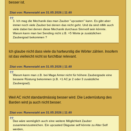
besser ist.
Zitat von: Runenstahl am 31.05.2026 | 11:40
3. Ich mag die Mechanik das man Zauber "upcasten" kann. Es gibt aber
immer noch viele Zauber bei denen das nicht geht. Und da sind mMn auch
viele dabei bei denen diese Mechanik durchaus Sinnvoll sein könnte.
Warum kann man bei Sending nicht z.B. +5 Worte je zusätzlichen
Zaubergrad bekommen ?
Ich glaube nicht dass viele da hartwurstig die Wörter zählen. Insofern
ist das vielleicht nicht so furchtbar relevant.
Zitat von: Runenstahl am 31.05.2026 | 11:40
Warum kann man z.B. bei Mage Armor nicht für höhere Zaubergrade eine
bessere Rüstung bekommen (z.B. +1 AC je 2 oder 3 zusätzliche
Zaubergrad).
Weil AC nicht standardmässig besser wird. Die Lederrüstung des
Barden wird ja auch nicht besser.
Zitat von: Runenstahl am 31.05.2026 | 11:40
Das wäre womöglich auch eine weitere Möglichkeit Zauber
zusammenzustreichen. Ein upcasted Disguise self könnte zu Alter Self
werden,