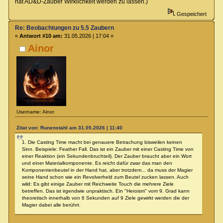
hat AD&D-Zauber Wirklichkeit werden zu lassen.)
Gespeichert
Re: Beobachtungen zu 5.5 Zaubern
«
Antwort #10 am:
31.05.2026 | 17:04 »
Ainor
Username: Ainor
Zitat von: Runenstahl am 31.05.2026 | 11:40
1. Die Casting Time macht bei genauere Betrachung bisweilen keinen
Sinn. Beispiele: Feather Fall. Das ist ein Zauber mit einer Casting Time von
einer Reaktion (ein Sekundenbruchteil). Der Zauber braucht aber ein Wort
und einer Materialkomponente. Es reicht dafür zwar das man den
Komponentenbeutel in der Hand hat, aber trotzdem... da muss der Magier
seine Hand schon wie ein Revolverheld zum Beutel zucken lassen. Auch
wild: Es gibt einige Zauber mit Reichweite Touch die mehrere Ziele
betreffen. Das ist irgendwie unpraktisch. Ein "Heroism" vom 9. Grad kann
theoretisch innerhalb von 6 Sekunden auf 9 Ziele gewirkt werden die der
Magier dabei alle berührt.