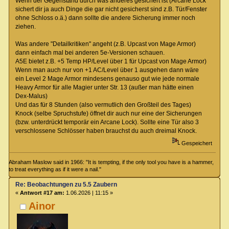
Wenn der Gegenstand durch was anderes gesichert ist (Arcane Lock
sichert dir ja auch Dinge die gar nicht gesicherst sind z.B. Tür/Fenster
ohne Schloss o.ä.) dann sollte die andere Sicherung immer noch
ziehen.
Was andere "Detailkritiken" angeht (z.B. Upcast von Mage Armor)
dann einfach mal bei anderen 5e-Versionen schauen.
A5E bietet z.B. +5 Temp HP/Level über 1 für Upcast von Mage Armor)
Wenn man auch nur von +1 AC/Level über 1 ausgehen dann wäre
ein Level 2 Mage Armor mindesens genauso gut wie jede normale
Heavy Armor für alle Magier unter Str. 13 (außer man hätte einen
Dex-Malus)
Und das für 8 Stunden (also vermutlich den Großteil des Tages)
Knock (selbe Spruchstufe) öffnet dir auch nur eine der Sicherungen
(bzw. unterdrückt temporär ein Arcane Lock). Sollte eine Tür also 3
verschlossene Schlösser haben brauchst du auch dreimal Knock.
Gespeichert
Abraham Maslow said in 1966: "It is tempting, if the only tool you have is a hammer,
to treat everything as if it were a nail."
Re: Beobachtungen zu 5.5 Zaubern
«
Antwort #17 am:
1.06.2026 | 11:15 »
Ainor