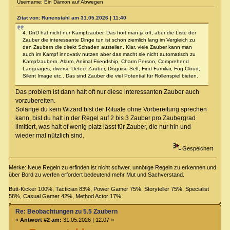
Username: Ein Dämon auf Abwegen
Zitat von: Runenstahl am 31.05.2026 | 11:40
4. DnD hat nicht nur Kampfzauber. Das hört man ja oft, aber die Liste der
Zauber die interessante Dinge tun ist schon ziemlich lang im Vergleich zu
den Zaubern die direkt Schaden austeilen. Klar, viele Zauber kann man
auch im Kampf innovativ nutzen aber das macht sie nicht automatisch zu
Kampfzaubern. Alarm, Animal Friendship, Charm Person, Comprehend
Languages, diverse Detect Zauber, Disguise Self, Find Familiar, Fog Cloud,
Silent Image etc.. Das sind Zauber die viel Potential für Rollenspiel bieten.
Das problem ist dann halt oft nur diese interessanten Zauber auch
vorzubereiten.
Solange du kein Wizard bist der Rituale ohne Vorbereitung sprechen
kann, bist du halt in der Regel auf 2 bis 3 Zauber pro Zaubergrad
limitiert, was halt of wenig platz lässt für Zauber, die nur hin und
wieder mal nützlich sind.
Gespeichert
Merke: Neue Regeln zu erfinden ist nicht schwer, unnötige Regeln zu erkennen und
über Bord zu werfen erfordert bedeutend mehr Mut und Sachverstand.
Butt-Kicker 100%, Tactician 83%, Power Gamer 75%, Storyteller 75%, Specialist
58%, Casual Gamer 42%, Method Actor 17%
Re: Beobachtungen zu 5.5 Zaubern
«
Antwort #2 am:
31.05.2026 | 12:07 »