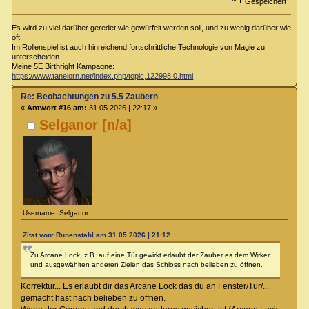
Gespeichert
Es wird zu viel darüber geredet wie gewürfelt werden soll, und zu wenig darüber wie
oft.
Im Rollenspiel ist auch hinreichend fortschrittliche Technologie von Magie zu
unterscheiden.
Meine 5E Birthright Kampagne:
https://www.tanelorn.net/index.php/topic,122998.0.html
Re: Beobachtungen zu 5.5 Zaubern
«
Antwort #16 am:
31.05.2026 | 22:17 »
Selganor [n/a]
Username: Selganor
Zitat von: Runenstahl am 31.05.2026 | 21:12
Zu Arcane Lock: z.B. auf eine Tür gewirkt erlaubt der Zauber es dem Wirker
und ausgewählten anderen Zielen das Schloss nach belieben zu öffnen.
Korrektur... Es erlaubt dir das Arcane Lock das du an Fenster/Tür/...
gemacht hast nach belieben zu öffnen.