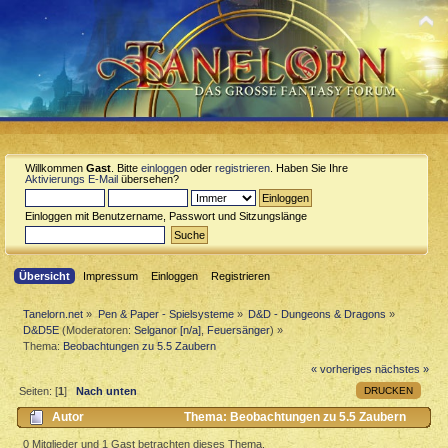
Willkommen
Gast
. Bitte
einloggen
oder
registrieren
. Haben Sie Ihre
Aktivierungs E-Mail
übersehen?
Einloggen mit Benutzername, Passwort und Sitzungslänge
Übersicht
Impressum
Einloggen
Registrieren
Tanelorn.net
»
Pen & Paper - Spielsysteme
»
D&D - Dungeons & Dragons
»
D&D5E
(Moderatoren:
Selganor [n/a]
,
Feuersänger
) »
Thema:
Beobachtungen zu 5.5 Zaubern
« vorheriges
nächstes »
DRUCKEN
Seiten: [
1
]
Nach unten
Autor
Thema: Beobachtungen zu 5.5 Zaubern
(Gelesen 1293 mal)
0 Mitglieder und 1 Gast betrachten dieses Thema.