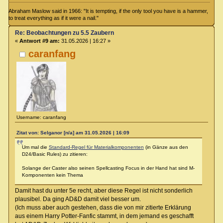
Abraham Maslow said in 1966: "It is tempting, if the only tool you have is a hammer,
to treat everything as if it were a nail."
Re: Beobachtungen zu 5.5 Zaubern
«
Antwort #9 am:
31.05.2026 | 16:27 »
caranfang
Username: caranfang
Zitat von: Selganor [n/a] am 31.05.2026 | 16:09
Um mal die
Standard-Regel für Materialkomponenten
(in Gänze aus den
D24/Basic Rules) zu zitieren:
Solange der Caster also seinen Spellcasting Focus in der Hand hat sind M-
Komponenten kein Thema
Damit hast du unter 5e recht, aber diese Regel ist nicht sonderlich
plausibel. Da ging AD&D damit viel besser um.
(Ich muss aber auch gestehen, dass die von mir zitierte Erklärung
aus einem Harry Potter-Fanfic stammt, in dem jemand es geschafft