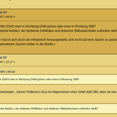
SA 5?
07 | 04:42 »
 Sollte DSA5 eher in Richtung GAM gehen oder eher in Richtung SIM?
 Hybrid bleiben, der teilweise GAMisten und teilweise SIMulationisten zufrieden stell
at es sich doch als erfolgreich herausgestellt, sich nicht auf eine Sache zu spezi
ainstream Sachen lieber in die Breite.)
SA 5?
07 | 12:17 »
2007 | 04:42
ollte DSA5 eher in Richtung GAM gehen oder eher in Richtung SIM?
 überlegen...meine Präferenz ist ja im Allgemeinen eher GAM statt SIM, aber ob das f
ybrid bleiben, der teilweise GAMisten und teilweise SIMulationisten zufrieden stellt?