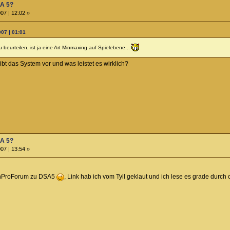
SA 5?
07 | 12:02 »
007 | 01:01
 beurteilen, ist ja eine Art Minmaxing auf Spielebene...
ibt das System vor und was leistet es wirklich?
SA 5?
07 | 13:54 »
nProForum zu DSA5
, Link hab ich vom Tyll geklaut und ich lese es grade durch 