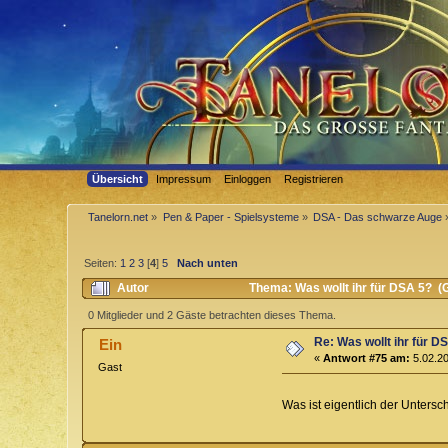
Übersicht
Impressum
Einloggen
Registrieren
Tanelorn.net
»
Pen & Paper - Spielsysteme
»
DSA - Das schwarze Auge
Seiten:
1
2
3
[
4
]
5
Nach unten
Autor
Thema: Was wollt ihr für DSA 5? (
0 Mitglieder und 2 Gäste betrachten dieses Thema.
Re: Was wollt ihr für D
Ein
«
Antwort #75 am:
5.02.20
Gast
Was ist eigentlich der Unters