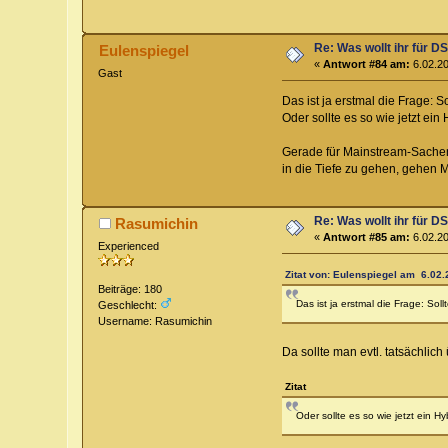
Re: Was wollt ihr für D
Eulenspiegel
«
Antwort #84 am:
6.02.20
Gast
Das ist ja erstmal die Frage:
Oder sollte es so wie jetzt ein
Gerade für Mainstream-Sachen h
in die Tiefe zu gehen, gehen M
Re: Was wollt ihr für D
Rasumichin
«
Antwort #85 am:
6.02.20
Experienced
Zitat von: Eulenspiegel am 6.02.
Beiträge: 180
Das ist ja erstmal die Frage: S
Geschlecht:
Username: Rasumichin
Da sollte man evtl. tatsächlich
Zitat
Oder sollte es so wie jetzt ein H