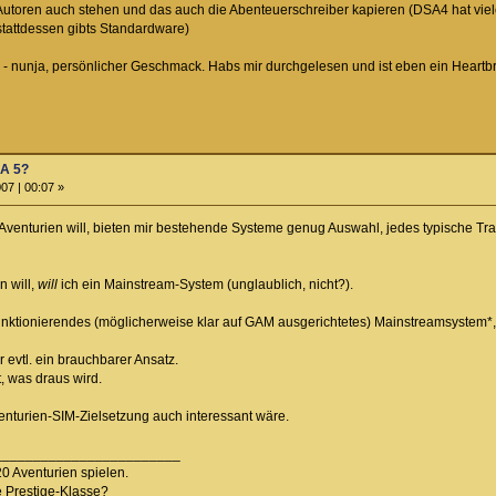
 Autoren auch stehen und das auch die Abenteuerschreiber kapieren (DSA4 hat vie
stattdessen gibts Standardware)
n - nunja, persönlicher Geschmack. Habs mir durchgelesen und ist eben ein Heartb
SA 5?
07 | 00:07 »
 Aventurien will, bieten mir bestehende Systeme genug Auswahl, jedes typische Tr
 will,
will
ich ein Mainstream-System (unglaublich, nicht?).
funktionierendes (möglicherweise klar auf GAM ausgerichtetes) Mainstreamsystem*, ni
 evtl. ein brauchbarer Ansatz.
t, was draus wird.
enturien-SIM-Zielsetzung auch interessant wäre.
________________________
20 Aventurien spielen.
e Prestige-Klasse?