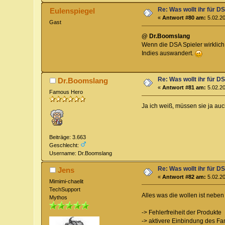
Re: Was wollt ihr für D
Eulenspiegel
«
Antwort #80 am:
5.02.20
Gast
@ Dr.Boomslang
Wenn die DSA Spieler wirklich
Indies auswandert.
Re: Was wollt ihr für D
Dr.Boomslang
«
Antwort #81 am:
5.02.20
Famous Hero
Ja ich weiß, müssen sie ja au
Beiträge: 3.663
Geschlecht:
Username: Dr.Boomslang
Re: Was wollt ihr für D
Jens
«
Antwort #82 am:
5.02.20
Mimimi-chaelit
TechSupport
Alles was die wollen ist neb
Mythos
-> Fehlerfreiheit der Produkte
-> aktivere Einbindung des Fa