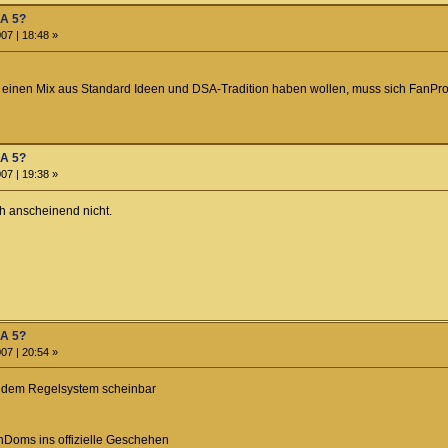
SA 5?
07 | 18:48 »
 einen Mix aus Standard Ideen und DSA-Tradition haben wollen, muss sich FanPro
SA 5?
07 | 19:38 »
ch anscheinend nicht.
SA 5?
07 | 20:54 »
en dem Regelsystem scheinbar
nDoms ins offizielle Geschehen