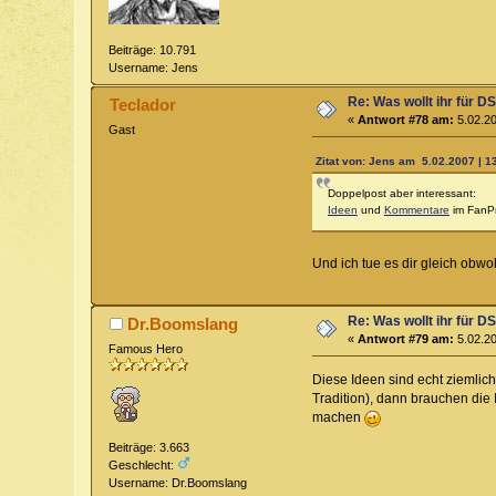
Beiträge: 10.791
Username: Jens
Re: Was wollt ihr für D
Teclador
«
Antwort #78 am:
5.02.20
Gast
Zitat von: Jens am 5.02.2007 | 1
Doppelpost aber interessant:
Ideen
und
Kommentare
im FanP
Und ich tue es dir gleich obw
Re: Was wollt ihr für D
Dr.Boomslang
«
Antwort #79 am:
5.02.20
Famous Hero
Diese Ideen sind echt ziemlic
Tradition), dann brauchen die 
machen
Beiträge: 3.663
Geschlecht:
Username: Dr.Boomslang