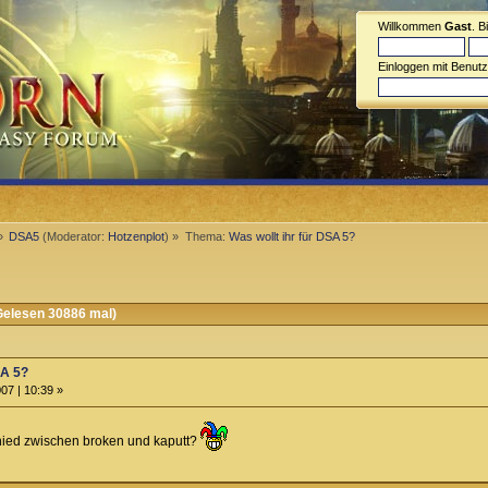
Willkommen
Gast
. B
Einloggen mit Benut
»
DSA5
(Moderator:
Hotzenplot
) »
Thema:
Was wollt ihr für DSA 5?
Gelesen 30886 mal)
SA 5?
07 | 10:39 »
chied zwischen broken und kaputt?