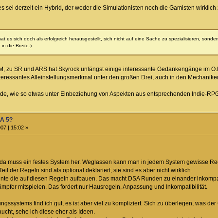
sei derzeit ein Hybrid, der weder die Simulationisten noch die Gamisten wirklich z
 es sich doch als erfolgreich herausgestellt, sich nicht auf eine Sache zu spezialisieren, sonder
n die Breite.)
M, zu SR und ARS hat Skyrock unlängst einige interessante Gedankengänge im O.R
nteressantes Alleinstellungsmerkmal unter den großen Drei, auch in den Mechaniken
unde, wie so etwas unter Einbeziehung von Aspekten aus entsprechenden Indie-RP
SA 5?
07 | 15:02 »
 da muss ein festes System her. Weglassen kann man in jedem System gewisse Rege
il der Regeln sind als optional deklariert, sie sind es aber nicht wirklich.
lente die auf diesen Regeln aufbauen. Das macht DSA Runden zu einander inkom
ämpfer mitspielen. Das fördert nur Hausregeln, Anpassung und Inkompatibilität.
ssystems find ich gut, es ist aber viel zu kompliziert. Sich zu überlegen, was der C
ucht, sehe ich diese eher als Ideen.