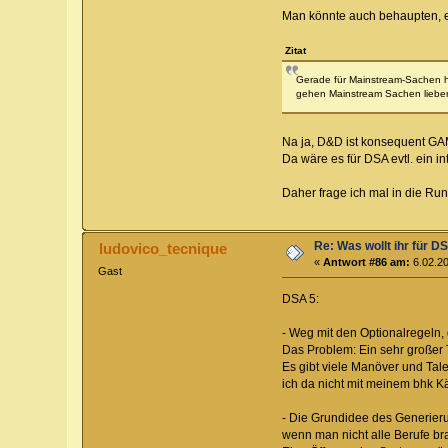
Man könnte auch behaupten, es 
Zitat
Gerade für Mainstream-Sachen hat
gehen Mainstream Sachen lieber i
Na ja, D&D ist konsequent GA
Da wäre es für DSA evtl. ein i
Daher frage ich mal in die R
Re: Was wollt ihr für D
ludovico_tecnique
«
Antwort #86 am:
6.02.20
Gast
DSA 5:
- Weg mit den Optionalregeln,
Das Problem: Ein sehr großer Te
Es gibt viele Manöver und Ta
ich da nicht mit meinem bhk K
- Die Grundidee des Generierung
wenn man nicht alle Berufe bra