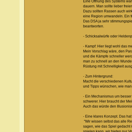
Eine Öffnung des Systems wäre
dauern. Man sollte lieber frei
Dazu sollten Rassen auch wirk
eine Region umwandeln. Ein f
Das DSA ja sehr stimmungspiel
beantworten.
- Schicksalwürfe oder Heldenp
- Kampf: Hier liegt wohl das mei
Mein Vorschlag wäre, den Para
und die Kämpfe schneller wer
man zu schnell an den Wunden,
Rüstung mit Schnelligkeit ausgle
- Zum Hintergrund:
Macht die verschiedenen Kultur
und Tipps wünschen, wie man m
- Ein Mechanismus um besser 
schwerer. Hier braucht der Mei
Auch das würde den Illusionis
- Eine klares Konzept. Das hat
"Wir wissen selbst das alle R
sagen, wie das Spiel gedacht 
spielen kann, wir bieten nur V