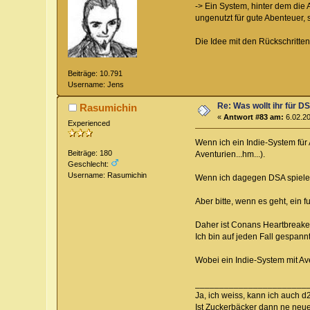
-> Ein System, hinter dem die
ungenutzt für gute Abenteuer, 
Die Idee mit den Rückschritte
Beiträge: 10.791
Username: Jens
Re: Was wollt ihr für D
Rasumichin
«
Antwort #83 am:
6.02.20
Experienced
Wenn ich ein Indie-System für
Beiträge: 180
Aventurien...hm...).
Geschlecht:
Username: Rasumichin
Wenn ich dagegen DSA spielen
Aber bitte, wenn es geht, ein 
Daher ist Conans Heartbreaker
Ich bin auf jeden Fall gespann
Wobei ein Indie-System mit Av
_______________________
Ja, ich weiss, kann ich auch d
Ist Zuckerbäcker dann ne neu