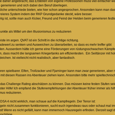
 daher angebracht, das Erstellen von eigene Professionen muss viel einfacher we
er generieren und sich dabei den Beruf überlegen.
liche unterschiede bieten, wie hier schon angesprochen. Ansonsten kann man das au
reieres System indem der RKP Grundgedanke steckt, wäre besser.
ig ist, sollte man auch Kicker, Freund und Feind der Helden beim generieren fest
unkte als Mittel um den Illusionismus zu reduzieren
ste im argen. QVAT ist ein Schritt in die richtige richtung.
dewert zu senken und Ausweichen zu überarbeiten, so dass es mehr treffer gibt
den. Ausserdem hätte ich gerne eine Förderungen von rüstungsschwachen Kämpfern
 dass macht die langsamen Kriegertanks am effizientesten. Ein Seiltänzer mit hohe
ichen. Ist vielleicht nicht realistisch, aber fantastisch.
en spielbarer. Elfen, Trollzacker und Fjarninger kann man zwar generieren, aber ni
it diesen Rassen ins Abenteuer ziehen kann. Ansonsten bitte mehr spieltechnisc
das Challenge Rating abschätzen zu können. Das müssen keine festen Stufen sein
ster Hilfe! Ich empfand die Stufenempfehlungen der Abenteuer früher immer als hilf
mus reduzieren.
 DSA 4 nicht wirklich, man schaue auf die Kampfregeln. Der Tenor ist:
egeln nicht zusammen funktionieren, sucht euch irgendwas raus oder schaut mal im 
ist! Wenn es nicht gefällt, kann man immernoch Hausregeln erfinden. Derzeit sagt 
orschläge.