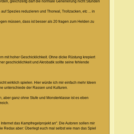
rden, gleichzeitg darf die normale Generierung nicht Stunden
f Spezies reduzieren und Thorwal, Trollzacken, etc ... in
legen müssen, dass ist besser als 20 fragen zum Helden zu
 mit hoher Geschicklichkeit. Ohne dicke Rüstung krepiert
r geschicklichkeit und Akrobatik sollte seine fehlende
cht wirklich spielen. Hier würde ich mir einfach mehr Ideen
he unterschiede der Rassen und Kulturen.
, aber ganz ohne Stufe und Monsterklasse ist es eben
reich.
Internet das Kampfregelprojekt an". Die Autoren sollen mir
die Redax aber: Überlegt euch mal selbst wie man das Spiel