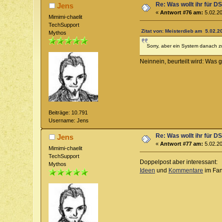
Re: Was wollt ihr für D
Jens
«
Antwort #76 am:
5.02.20
Mimimi-chaelit
TechSupport
Zitat von: Meisterdieb am 5.02.2
Mythos
Sorry, aber ein System danach zu
Neinnein, beurteilt wird: Was g
Beiträge: 10.791
Username: Jens
Re: Was wollt ihr für D
Jens
«
Antwort #77 am:
5.02.20
Mimimi-chaelit
TechSupport
Doppelpost aber interessant:
Mythos
Ideen
und
Kommentare
im Fa