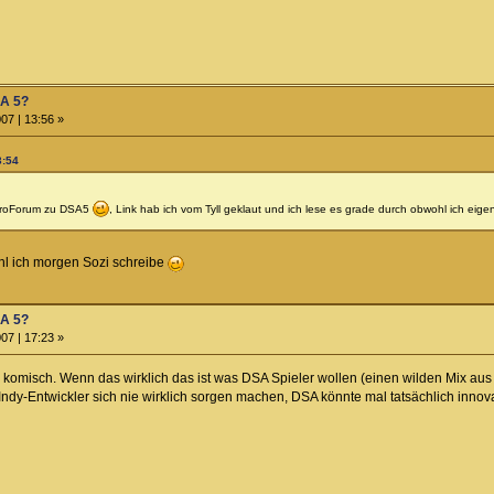
SA 5?
07 | 13:56 »
3:54
roForum zu DSA5
, Link hab ich vom Tyll geklaut und ich lese es grade durch obwohl ich eigen
ohl ich morgen Sozi schreibe
SA 5?
07 | 17:23 »
h komisch. Wenn das wirklich das ist was DSA Spieler wollen (einen wilden Mix a
Indy-Entwickler sich nie wirklich sorgen machen, DSA könnte mal tatsächlich innovat