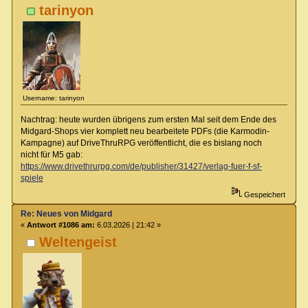
tarinyon
Username: tarinyon
Nachtrag: heute wurden übrigens zum ersten Mal seit dem Ende des
Midgard-Shops vier komplett neu bearbeitete PDFs (die Karmodin-
Kampagne) auf DriveThruRPG veröffentlicht, die es bislang noch
nicht für M5 gab:
https://www.drivethrurpg.com/de/publisher/31427/verlag-fuer-f-sf-
spiele
Gespeichert
Re: Neues von Midgard
«
Antwort #1086 am:
6.03.2026 | 21:42 »
Weltengeist