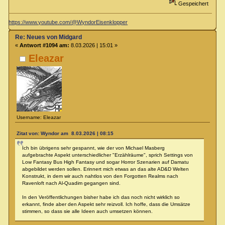
Gespeichert
https://www.youtube.com/@WyndorEisenklopper
Re: Neues von Midgard
«
Antwort #1094 am:
8.03.2026 | 15:01 »
Eleazar
Username: Eleazar
Zitat von: Wyndor am 8.03.2026 | 08:15
Ich bin übrigens sehr gespannt, wie der von Michael Masberg
aufgebrachte Aspekt unterschiedlicher "Erzählräume", sprich Settings von
Low Fantasy Bus High Fantasy und sogar Horror Szenarien auf Damatu
abgebildet werden sollen. Erinnert mich etwas an das alte AD&D Welten
Konstrukt, in dem wir auch nahtlos von den Forgotten Realms nach
Ravenloft nach Al-Quadim gegangen sind.
In den Veröffentlichungen bisher habe ich das noch nicht wirklich so
erkannt, finde aber den Aspekt sehr reizvoll. Ich hoffe, dass die Umsätze
stimmen, so dass sie alle Ideen auch umsetzen können.