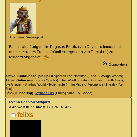
Username: Weltengeist
Bei mir wird übrigens im Pegasus-Bereich von Drivethru immer noch
nur ein einziges Produkt (nämlich Legenden von Damatu 1) zu
Midgard angezeigt...
Gespeichert
Aktive Tischrunden (als SpL):
Agenten von Nomikos (Eana - Savage Worlds)
Aktive Onlinerunden (als Spieler):
Das Windkammtal (Barsaive - Earthdawn),
Die Grauen (Shadow World - Rolemaster), The Price of Arrogance (Théah - 7te
See)
Solo (in Planung):
Mythic Suns
(Fading Suns - M-Space)
Re: Neues von Midgard
«
Antwort #1099 am:
8.03.2026 | 18:42 »
felixs