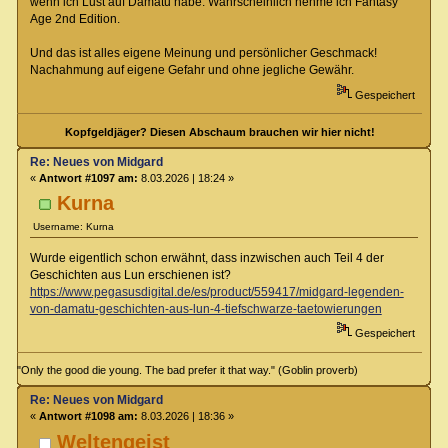
wenn ich Lust auf Damatu habe. Wahrscheinlich nehme ich Fantasy
Age 2nd Edition.
Und das ist alles eigene Meinung und persönlicher Geschmack!
Nachahmung auf eigene Gefahr und ohne jegliche Gewähr.
Gespeichert
Kopfgeldjäger? Diesen Abschaum brauchen wir hier nicht!
Re: Neues von Midgard
«
Antwort #1097 am:
8.03.2026 | 18:24 »
Kurna
Username: Kurna
Wurde eigentlich schon erwähnt, dass inzwischen auch Teil 4 der
Geschichten aus Lun erschienen ist?
https://www.pegasusdigital.de/es/product/559417/midgard-legenden-
von-damatu-geschichten-aus-lun-4-tiefschwarze-taetowierungen
Gespeichert
"Only the good die young. The bad prefer it that way." (Goblin proverb)
Re: Neues von Midgard
«
Antwort #1098 am:
8.03.2026 | 18:36 »
Weltengeist