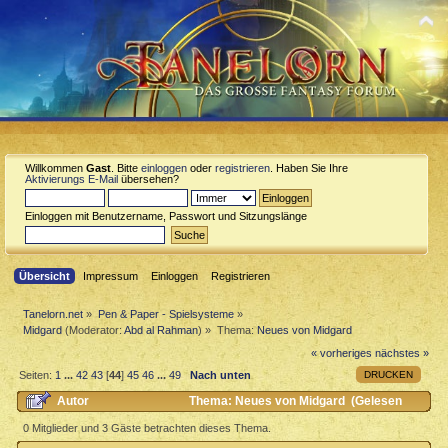
Willkommen
Gast
. Bitte
einloggen
oder
registrieren
. Haben Sie Ihre
Aktivierungs E-Mail
übersehen?
Einloggen mit Benutzername, Passwort und Sitzungslänge
Übersicht
Impressum
Einloggen
Registrieren
Tanelorn.net
»
Pen & Paper - Spielsysteme
»
Midgard
(Moderator:
Abd al Rahman
) »
Thema:
Neues von Midgard
« vorheriges
nächstes »
DRUCKEN
Seiten:
1
...
42
43
[
44
]
45
46
...
49
Nach unten
Autor
Thema: Neues von Midgard (Gelesen
246646 mal)
0 Mitglieder und 3 Gäste betrachten dieses Thema.