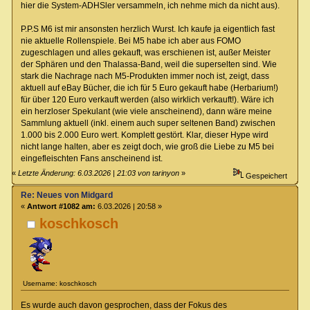
hier die System-ADHSler versammeln, ich nehme mich da nicht aus).
P.P.S M6 ist mir ansonsten herzlich Wurst. Ich kaufe ja eigentlich fast
nie aktuelle Rollenspiele. Bei M5 habe ich aber aus FOMO
zugeschlagen und alles gekauft, was erschienen ist, außer Meister
der Sphären und den Thalassa-Band, weil die superselten sind. Wie
stark die Nachrage nach M5-Produkten immer noch ist, zeigt, dass
aktuell auf eBay Bücher, die ich für 5 Euro gekauft habe (Herbarium!)
für über 120 Euro verkauft werden (also wirklich verkauft!). Wäre ich
ein herzloser Spekulant (wie viele anscheinend), dann wäre meine
Sammlung aktuell (inkl. einem auch super seltenen Band) zwischen
1.000 bis 2.000 Euro wert. Komplett gestört. Klar, dieser Hype wird
nicht lange halten, aber es zeigt doch, wie groß die Liebe zu M5 bei
eingefleischten Fans anscheinend ist.
«
Letzte Änderung: 6.03.2026 | 21:03 von tarinyon
»
Gespeichert
Re: Neues von Midgard
«
Antwort #1082 am:
6.03.2026 | 20:58 »
koschkosch
Username: koschkosch
Es wurde auch davon gesprochen, dass der Fokus des