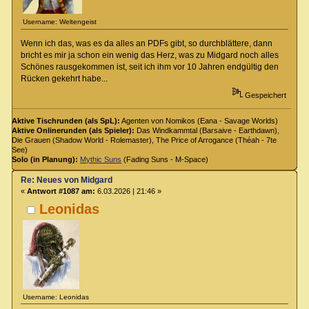
Username: Weltengeist
Wenn ich das, was es da alles an PDFs gibt, so durchblättere, dann
bricht es mir ja schon ein wenig das Herz, was zu Midgard noch alles
Schönes rausgekommen ist, seit ich ihm vor 10 Jahren endgültig den
Rücken gekehrt habe...
Gespeichert
Aktive Tischrunden (als SpL):
Agenten von Nomikos (Eana - Savage Worlds)
Aktive Onlinerunden (als Spieler):
Das Windkammtal (Barsaive - Earthdawn),
Die Grauen (Shadow World - Rolemaster), The Price of Arrogance (Théah - 7te
See)
Solo (in Planung):
Mythic Suns
(Fading Suns - M-Space)
Re: Neues von Midgard
«
Antwort #1087 am:
6.03.2026 | 21:46 »
Leonidas
Username: Leonidas