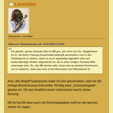
Leonidas
Username: Leonidas
Zitat von: Swanosaurus am 6.03.2026 | 15:51
Ich glaube, genau deshalb täte es M6 gut, sich eher von 5e, Daggerheart
& Co. mit deren Fantasy-Superheldenästhetik abzuheben und in den
Vordergrund zu rücken, dass es auch regelseitig eigentlich eher auf
bodenständige Helden abgestimmt ist, die in einer erdigen Fantasy-Welt
unterwegs sind. So, wie M6 derzeit wirkt, muss man ja zweimal hinschauen,
um zu kapieren, dass das eine echte Alternative zum Mainstream ist.
Also, den Begriff Superpower habe ich hier geschrieben, weil mir die
richtige Bezeichnung nicht einfiel. Richtig wäre „Schicksalsgabe“,
glaube ich. Ob das inhaltlich einen Unterschied macht, keine
Ahnung.
Mit 5e hat M6 aber auch mit Schicksalsgaben nicht so viel gemein,
würde ich sagen.