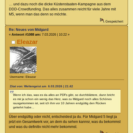
… und dazu noch die dicke Küstenstaaten-Kampagne aus dem
DDD-Crowdfunding. Das alles zusammen reicht für viele Jahre mit
M5, wenn man das denn so möchte.
Gespeichert
Re: Neues von Midgard
«
Antwort #1088 am:
7.03.2026 | 10:22 »
Eleazar
Username: Eleazar
Zitat von: Weltengeist am 6.03.2026 | 21:42
Wenn ich das, was es da alles an PDFs gibt, so durchblättere, dann bricht
es mir ja schon ein wenig das Herz, was zu Midgard noch alles Schönes
rausgekommen ist, seit ich ihm vor 10 Jahren endgültig den Rücken
gekehrt habe...
Über endgültig oder nicht, entscheidest ja du. Für Midgard 5 liegt ja
jetzt ein Gesamtwerk vor, an dem du sehen kannsr, was du bekommst
und was du definitiv nicht mehr bekommst.