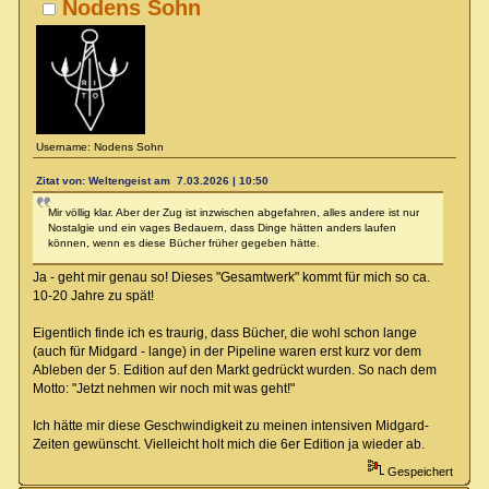
Nodens Sohn
Username: Nodens Sohn
Zitat von: Weltengeist am 7.03.2026 | 10:50
Mir völlig klar. Aber der Zug ist inzwischen abgefahren, alles andere ist nur
Nostalgie und ein vages Bedauern, dass Dinge hätten anders laufen
können, wenn es diese Bücher früher gegeben hätte.
Ja - geht mir genau so! Dieses "Gesamtwerk" kommt für mich so ca.
10-20 Jahre zu spät!
Eigentlich finde ich es traurig, dass Bücher, die wohl schon lange
(auch für Midgard - lange) in der Pipeline waren erst kurz vor dem
Ableben der 5. Edition auf den Markt gedrückt wurden. So nach dem
Motto: "Jetzt nehmen wir noch mit was geht!"
Ich hätte mir diese Geschwindigkeit zu meinen intensiven Midgard-
Zeiten gewünscht. Vielleicht holt mich die 6er Edition ja wieder ab.
Gespeichert