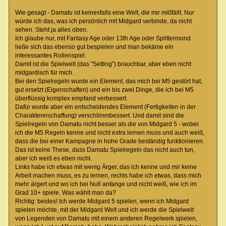
Wie gesagt - Damatu ist keinesfalls eine Welt, die mir mißfällt. Nur
würde ich das, was ich persönlich mit Midgard verbinde, da nicht
sehen. Steht ja alles oben.
Ich glaube nur, mit Fantasy Age oder 13th Age oder Splittermond
ließe sich das ebenso gut bespielen und man bekäme ein
interessantes Rollenspiel.
Damit ist die Spielwelt (das "Setting") brauchbar, aber eben nicht
midgardisch für mich.
Bei den Spielregeln wurde ein Element, das mich bei M5 gestört hat,
gut ersetzt (Eigenschaften) und ein bis zwei Dinge, die ich bei M5
überflüssig komplex empfand verbessert.
Dafür wurde aber ein entscheidendes Element (Fertigkeiten in der
Charaktererschaffung) verschlimmbessert. Und damit sind die
Spielregeln von Damatu nicht besser als die von Midgard 5 - wobei
ich die M5 Regeln kenne und nicht extra lernen muss und auch weiß,
dass die bei einer Kampagne in hohe Grade beständig funktionieren.
Das ist keine These, dass Damatu Spielregeln das nicht auch tun,
aber ich weiß es eben nicht.
Links habe ich etwas mit wenig Ärger, das ich kenne und mir keine
Arbeit machen muss, es zu lernen, rechts habe ich etwas, dass mich
mehr ärgert und wo ich bei Null anfange und nicht weiß, wie ich im
Grad 10+ spiele. Was wählt man da?
Richtig: beides! Ich werde Midgard 5 spielen, wenn ich Midgard
spielen möchte, mit der Midgard Welt und ich werde die Spielwelt
von Legenden von Damatu mit einem anderen Regelwerk spielen,