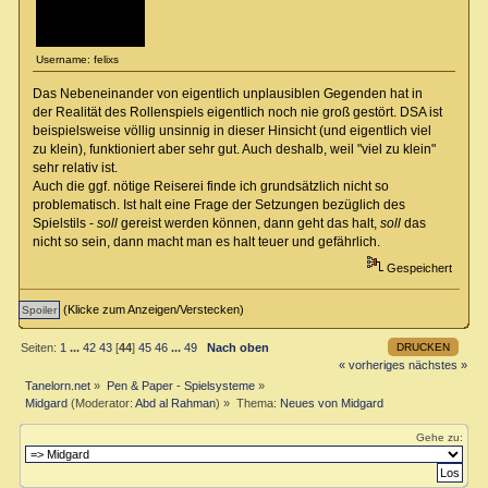
Username: felixs
Das Nebeneinander von eigentlich unplausiblen Gegenden hat in
der Realität des Rollenspiels eigentlich noch nie groß gestört. DSA ist
beispielsweise völlig unsinnig in dieser Hinsicht (und eigentlich viel
zu klein), funktioniert aber sehr gut. Auch deshalb, weil "viel zu klein"
sehr relativ ist.
Auch die ggf. nötige Reiserei finde ich grundsätzlich nicht so
problematisch. Ist halt eine Frage der Setzungen bezüglich des
Spielstils -
soll
gereist werden können, dann geht das halt,
soll
das
nicht so sein, dann macht man es halt teuer und gefährlich.
Gespeichert
(Klicke zum Anzeigen/Verstecken)
DRUCKEN
Seiten:
1
...
42
43
[
44
]
45
46
...
49
Nach oben
« vorheriges
nächstes »
Tanelorn.net
»
Pen & Paper - Spielsysteme
»
Midgard
(Moderator:
Abd al Rahman
) »
Thema:
Neues von Midgard
Gehe zu: