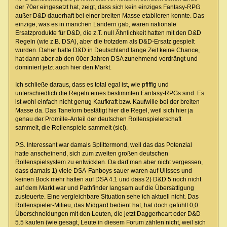
der 70er eingesetzt hat, zeigt, dass sich kein einziges Fantasy-RPG
außer D&D dauerhaft bei einer breiten Masse etablieren konnte. Das
einzige, was es in manchen Ländern gab, waren nationale
Ersatzprodukte für D&D, die z.T. null Ähnlichkeit hatten mit den D&D
Regeln (wie z.B. DSA), aber die trotzdem als D&D-Ersatz gespielt
wurden. Daher hatte D&D in Deutschland lange Zeit keine Chance,
hat dann aber ab den 00er Jahren DSA zunehmend verdrängt und
dominiert jetzt auch hier den Markt.
Ich schließe daraus, dass es total egal ist, wie pfiffig und
unterschiedlich die Regeln eines bestimmten Fantasy-RPGs sind. Es
ist wohl einfach nicht genug Kaufkraft bzw. Kaufwille bei der breiten
Masse da. Das Tanelorn bestätigt hier die Regel, weil sich hier ja
genau der Promille-Anteil der deutschen Rollenspielerschaft
sammelt, die Rollenspiele sammelt (sic!).
P.S. Interessant war damals Splittermond, weil das das Potenzial
hatte anscheinend, sich zum zweiten großen deutschen
Rollenspielsystem zu entwicklen. Da darf man aber nicht vergessen,
dass damals 1) viele DSA-Fanboys sauer waren auf Ulisses und
keinen Bock mehr hatten auf DSA 4.1 und dass 2) D&D 5 noch nicht
auf dem Markt war und Pathfinder langsam auf die Übersättigung
zusteuerte. Eine vergleichbare Situation sehe ich aktuell nicht. Das
Rollenspieler-Milieu, das Midgard bedient hat, hat doch gefühlt 0,0
Überschneidungen mit den Leuten, die jetzt Daggerheart oder D&D
5.5 kaufen (wie gesagt, Leute in diesem Forum zählen nicht, weil sich