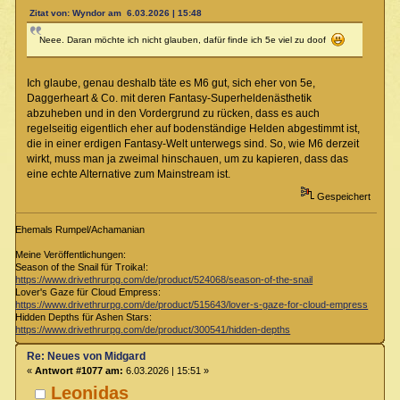
Zitat von: Wyndor am 6.03.2026 | 15:48
Neee. Daran möchte ich nicht glauben, dafür finde ich 5e viel zu doof
Ich glaube, genau deshalb täte es M6 gut, sich eher von 5e,
Daggerheart & Co. mit deren Fantasy-Superheldenästhetik
abzuheben und in den Vordergrund zu rücken, dass es auch
regelseitig eigentlich eher auf bodenständige Helden abgestimmt ist,
die in einer erdigen Fantasy-Welt unterwegs sind. So, wie M6 derzeit
wirkt, muss man ja zweimal hinschauen, um zu kapieren, dass das
eine echte Alternative zum Mainstream ist.
Gespeichert
Ehemals Rumpel/Achamanian
Meine Veröffentlichungen:
Season of the Snail für Troika!:
https://www.drivethrurpg.com/de/product/524068/season-of-the-snail
Lover's Gaze für Cloud Empress:
https://www.drivethrurpg.com/de/product/515643/lover-s-gaze-for-cloud-empress
Hidden Depths für Ashen Stars:
https://www.drivethrurpg.com/de/product/300541/hidden-depths
Re: Neues von Midgard
«
Antwort #1077 am:
6.03.2026 | 15:51 »
Leonidas