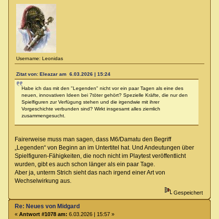
Username: Leonidas
Zitat von: Eleazar am 6.03.2026 | 15:24
Habe ich das mit den "Legenden" nicht vor ein paar Tagen als eine des
neuen, innovativen Ideen bei 7töter gehört? Spezielle Kräfte, die nur den
Spielfiguren zur Verfügung stehen und die irgendwie mit ihrer
Vorgeschichte verbunden sind? Wirkt insgesamt alles ziemlich
zusammengesucht.
Fairerweise muss man sagen, dass M6/Damatu den Begriff
„Legenden“ von Beginn an im Untertitel hat. Und Andeutungen über
Spielfiguren-Fähigkeiten, die noch nicht im Playtest veröffentlicht
wurden, gibt es auch schon länger als ein paar Tage.
Aber ja, unterm Strich sieht das nach irgend einer Art von
Wechselwirkung aus.
Gespeichert
Re: Neues von Midgard
«
Antwort #1078 am:
6.03.2026 | 15:57 »