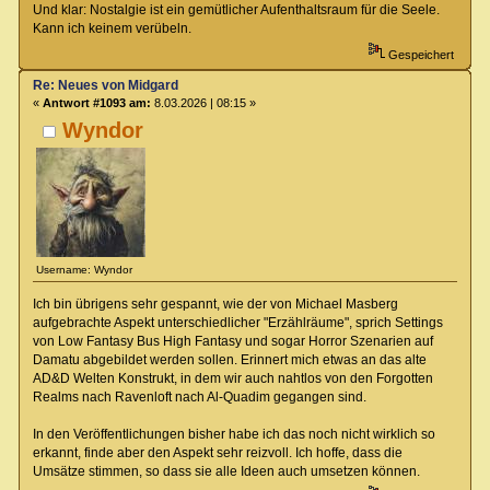
Und klar: Nostalgie ist ein gemütlicher Aufenthaltsraum für die Seele.
Kann ich keinem verübeln.
Gespeichert
Re: Neues von Midgard
«
Antwort #1093 am:
8.03.2026 | 08:15 »
Wyndor
Username: Wyndor
Ich bin übrigens sehr gespannt, wie der von Michael Masberg
aufgebrachte Aspekt unterschiedlicher "Erzählräume", sprich Settings
von Low Fantasy Bus High Fantasy und sogar Horror Szenarien auf
Damatu abgebildet werden sollen. Erinnert mich etwas an das alte
AD&D Welten Konstrukt, in dem wir auch nahtlos von den Forgotten
Realms nach Ravenloft nach Al-Quadim gegangen sind.
In den Veröffentlichungen bisher habe ich das noch nicht wirklich so
erkannt, finde aber den Aspekt sehr reizvoll. Ich hoffe, dass die
Umsätze stimmen, so dass sie alle Ideen auch umsetzen können.