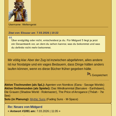
Username: Weltengeist
Zitat von: Eleazar am 7.03.2026 | 10:22
Über endgültig oder nicht, entscheidest ja du. Für Midgard 5 liegt ja jetzt
ein Gesamtwerk vor, an dem du sehen kannsr, was du bekommst und was
du definitiv nicht mehr bekommst.
Mir völlig klar. Aber der Zug ist inzwischen abgefahren, alles andere
ist nur Nostalgie und ein vages Bedauern, dass Dinge hätten anders
laufen können, wenn es diese Bücher früher gegeben hätte.
Gespeichert
Aktive Tischrunden (als SpL):
Agenten von Nomikos (Eana - Savage Worlds)
Aktive Onlinerunden (als Spieler):
Das Windkammtal (Barsaive - Earthdawn),
Die Grauen (Shadow World - Rolemaster), The Price of Arrogance (Théah - 7te
See)
Solo (in Planung):
Mythic Suns
(Fading Suns - M-Space)
Re: Neues von Midgard
«
Antwort #1091 am:
7.03.2026 | 11:05 »