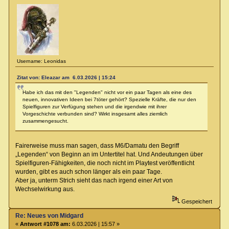
Username: Leonidas
Zitat von: Eleazar am 6.03.2026 | 15:24
Habe ich das mit den "Legenden" nicht vor ein paar Tagen als eine des
neuen, innovativen Ideen bei 7töter gehört? Spezielle Kräfte, die nur den
Spielfiguren zur Verfügung stehen und die irgendwie mit ihrer
Vorgeschichte verbunden sind? Wirkt insgesamt alles ziemlich
zusammengesucht.
Fairerweise muss man sagen, dass M6/Damatu den Begriff
„Legenden“ von Beginn an im Untertitel hat. Und Andeutungen über
Spielfiguren-Fähigkeiten, die noch nicht im Playtest veröffentlicht
wurden, gibt es auch schon länger als ein paar Tage.
Aber ja, unterm Strich sieht das nach irgend einer Art von
Wechselwirkung aus.
Gespeichert
Re: Neues von Midgard
«
Antwort #1078 am:
6.03.2026 | 15:57 »