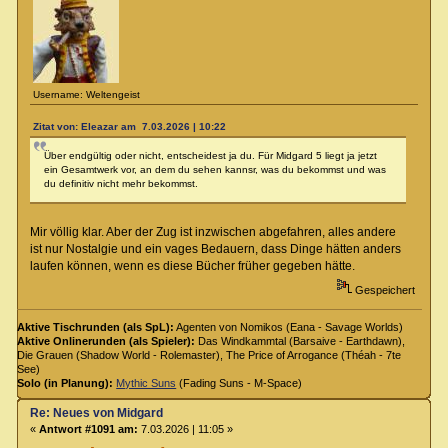
Username: Weltengeist
Zitat von: Eleazar am 7.03.2026 | 10:22
Über endgültig oder nicht, entscheidest ja du. Für Midgard 5 liegt ja jetzt
ein Gesamtwerk vor, an dem du sehen kannsr, was du bekommst und was
du definitiv nicht mehr bekommst.
Mir völlig klar. Aber der Zug ist inzwischen abgefahren, alles andere
ist nur Nostalgie und ein vages Bedauern, dass Dinge hätten anders
laufen können, wenn es diese Bücher früher gegeben hätte.
Gespeichert
Aktive Tischrunden (als SpL):
Agenten von Nomikos (Eana - Savage Worlds)
Aktive Onlinerunden (als Spieler):
Das Windkammtal (Barsaive - Earthdawn),
Die Grauen (Shadow World - Rolemaster), The Price of Arrogance (Théah - 7te
See)
Solo (in Planung):
Mythic Suns
(Fading Suns - M-Space)
Re: Neues von Midgard
«
Antwort #1091 am:
7.03.2026 | 11:05 »