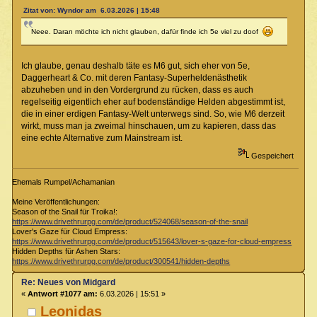
Zitat von: Wyndor am 6.03.2026 | 15:48
Neee. Daran möchte ich nicht glauben, dafür finde ich 5e viel zu doof
Ich glaube, genau deshalb täte es M6 gut, sich eher von 5e,
Daggerheart & Co. mit deren Fantasy-Superheldenästhetik
abzuheben und in den Vordergrund zu rücken, dass es auch
regelseitig eigentlich eher auf bodenständige Helden abgestimmt ist,
die in einer erdigen Fantasy-Welt unterwegs sind. So, wie M6 derzeit
wirkt, muss man ja zweimal hinschauen, um zu kapieren, dass das
eine echte Alternative zum Mainstream ist.
Gespeichert
Ehemals Rumpel/Achamanian
Meine Veröffentlichungen:
Season of the Snail für Troika!:
https://www.drivethrurpg.com/de/product/524068/season-of-the-snail
Lover's Gaze für Cloud Empress:
https://www.drivethrurpg.com/de/product/515643/lover-s-gaze-for-cloud-empress
Hidden Depths für Ashen Stars:
https://www.drivethrurpg.com/de/product/300541/hidden-depths
Re: Neues von Midgard
«
Antwort #1077 am:
6.03.2026 | 15:51 »
Leonidas