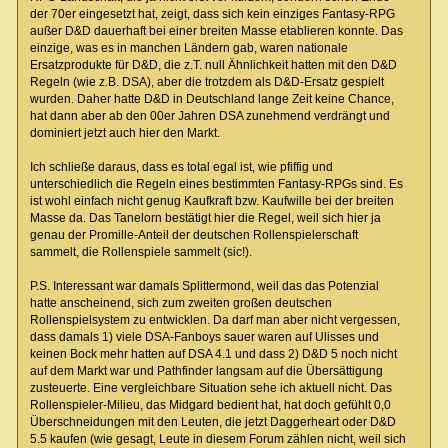
der 70er eingesetzt hat, zeigt, dass sich kein einziges Fantasy-RPG
außer D&D dauerhaft bei einer breiten Masse etablieren konnte. Das
einzige, was es in manchen Ländern gab, waren nationale
Ersatzprodukte für D&D, die z.T. null Ähnlichkeit hatten mit den D&D
Regeln (wie z.B. DSA), aber die trotzdem als D&D-Ersatz gespielt
wurden. Daher hatte D&D in Deutschland lange Zeit keine Chance,
hat dann aber ab den 00er Jahren DSA zunehmend verdrängt und
dominiert jetzt auch hier den Markt.
Ich schließe daraus, dass es total egal ist, wie pfiffig und
unterschiedlich die Regeln eines bestimmten Fantasy-RPGs sind. Es
ist wohl einfach nicht genug Kaufkraft bzw. Kaufwille bei der breiten
Masse da. Das Tanelorn bestätigt hier die Regel, weil sich hier ja
genau der Promille-Anteil der deutschen Rollenspielerschaft
sammelt, die Rollenspiele sammelt (sic!).
P.S. Interessant war damals Splittermond, weil das das Potenzial
hatte anscheinend, sich zum zweiten großen deutschen
Rollenspielsystem zu entwicklen. Da darf man aber nicht vergessen,
dass damals 1) viele DSA-Fanboys sauer waren auf Ulisses und
keinen Bock mehr hatten auf DSA 4.1 und dass 2) D&D 5 noch nicht
auf dem Markt war und Pathfinder langsam auf die Übersättigung
zusteuerte. Eine vergleichbare Situation sehe ich aktuell nicht. Das
Rollenspieler-Milieu, das Midgard bedient hat, hat doch gefühlt 0,0
Überschneidungen mit den Leuten, die jetzt Daggerheart oder D&D
5.5 kaufen (wie gesagt, Leute in diesem Forum zählen nicht, weil sich