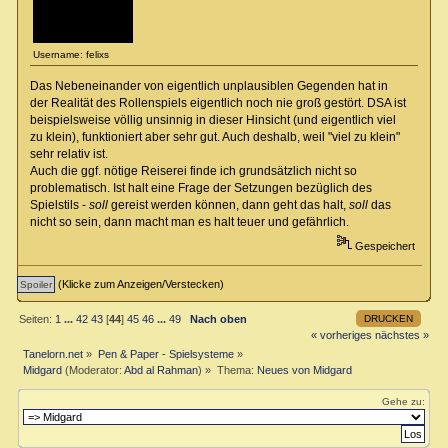
Username: felixs
Das Nebeneinander von eigentlich unplausiblen Gegenden hat in
der Realität des Rollenspiels eigentlich noch nie groß gestört. DSA ist
beispielsweise völlig unsinnig in dieser Hinsicht (und eigentlich viel
zu klein), funktioniert aber sehr gut. Auch deshalb, weil "viel zu klein"
sehr relativ ist.
Auch die ggf. nötige Reiserei finde ich grundsätzlich nicht so
problematisch. Ist halt eine Frage der Setzungen bezüglich des
Spielstils -
soll
gereist werden können, dann geht das halt,
soll
das
nicht so sein, dann macht man es halt teuer und gefährlich.
Gespeichert
(Klicke zum Anzeigen/Verstecken)
DRUCKEN
Seiten:
1
...
42
43
[
44
]
45
46
...
49
Nach oben
« vorheriges
nächstes »
Tanelorn.net
»
Pen & Paper - Spielsysteme
»
Midgard
(Moderator:
Abd al Rahman
) »
Thema:
Neues von Midgard
Gehe zu: