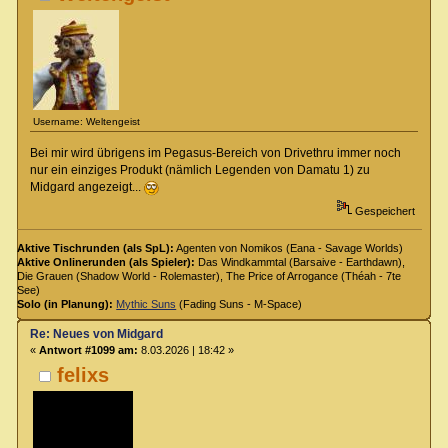
Username: Weltengeist
Bei mir wird übrigens im Pegasus-Bereich von Drivethru immer noch
nur ein einziges Produkt (nämlich Legenden von Damatu 1) zu
Midgard angezeigt...
Gespeichert
Aktive Tischrunden (als SpL):
Agenten von Nomikos (Eana - Savage Worlds)
Aktive Onlinerunden (als Spieler):
Das Windkammtal (Barsaive - Earthdawn),
Die Grauen (Shadow World - Rolemaster), The Price of Arrogance (Théah - 7te
See)
Solo (in Planung):
Mythic Suns
(Fading Suns - M-Space)
Re: Neues von Midgard
«
Antwort #1099 am:
8.03.2026 | 18:42 »
felixs