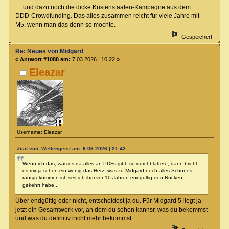
… und dazu noch die dicke Küstenstaaten-Kampagne aus dem
DDD-Crowdfunding. Das alles zusammen reicht für viele Jahre mit
M5, wenn man das denn so möchte.
Gespeichert
Re: Neues von Midgard
«
Antwort #1088 am:
7.03.2026 | 10:22 »
Eleazar
Username: Eleazar
Zitat von: Weltengeist am 6.03.2026 | 21:42
Wenn ich das, was es da alles an PDFs gibt, so durchblättere, dann bricht
es mir ja schon ein wenig das Herz, was zu Midgard noch alles Schönes
rausgekommen ist, seit ich ihm vor 10 Jahren endgültig den Rücken
gekehrt habe...
Über endgültig oder nicht, entscheidest ja du. Für Midgard 5 liegt ja
jetzt ein Gesamtwerk vor, an dem du sehen kannsr, was du bekommst
und was du definitiv nicht mehr bekommst.