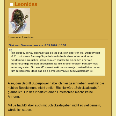
Leonidas
Username: Leonidas
Zitat von: Swanosaurus am 6.03.2026 | 15:51
Ich glaube, genau deshalb täte es M6 gut, sich eher von 5e, Daggerheart
& Co. mit deren Fantasy-Superheldenästhetik abzuheben und in den
Vordergrund zu rücken, dass es auch regelseitig eigentlich eher auf
bodenständige Helden abgestimmt ist, die in einer erdigen Fantasy-Welt
unterwegs sind. So, wie M6 derzeit wirkt, muss man ja zweimal hinschauen,
um zu kapieren, dass das eine echte Alternative zum Mainstream ist.
Also, den Begriff Superpower habe ich hier geschrieben, weil mir die
richtige Bezeichnung nicht einfiel. Richtig wäre „Schicksalsgabe“,
glaube ich. Ob das inhaltlich einen Unterschied macht, keine
Ahnung.
Mit 5e hat M6 aber auch mit Schicksalsgaben nicht so viel gemein,
würde ich sagen.