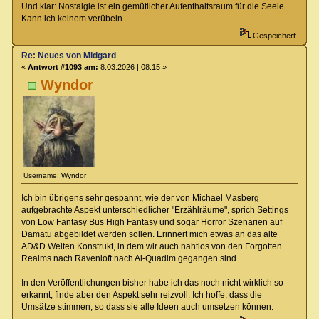
Und klar: Nostalgie ist ein gemütlicher Aufenthaltsraum für die Seele.
Kann ich keinem verübeln.
Gespeichert
Re: Neues von Midgard
«
Antwort #1093 am:
8.03.2026 | 08:15 »
Wyndor
Username: Wyndor
Ich bin übrigens sehr gespannt, wie der von Michael Masberg
aufgebrachte Aspekt unterschiedlicher "Erzählräume", sprich Settings
von Low Fantasy Bus High Fantasy und sogar Horror Szenarien auf
Damatu abgebildet werden sollen. Erinnert mich etwas an das alte
AD&D Welten Konstrukt, in dem wir auch nahtlos von den Forgotten
Realms nach Ravenloft nach Al-Quadim gegangen sind.
In den Veröffentlichungen bisher habe ich das noch nicht wirklich so
erkannt, finde aber den Aspekt sehr reizvoll. Ich hoffe, dass die
Umsätze stimmen, so dass sie alle Ideen auch umsetzen können.