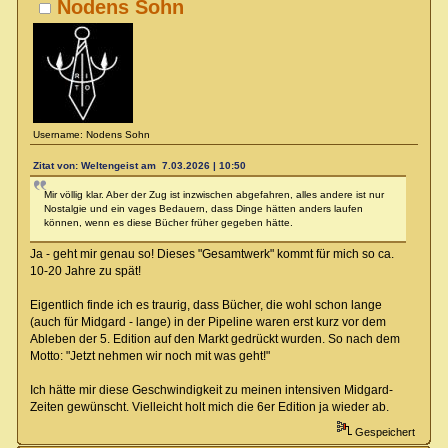
Nodens Sohn
Username: Nodens Sohn
Zitat von: Weltengeist am 7.03.2026 | 10:50
Mir völlig klar. Aber der Zug ist inzwischen abgefahren, alles andere ist nur
Nostalgie und ein vages Bedauern, dass Dinge hätten anders laufen
können, wenn es diese Bücher früher gegeben hätte.
Ja - geht mir genau so! Dieses "Gesamtwerk" kommt für mich so ca.
10-20 Jahre zu spät!
Eigentlich finde ich es traurig, dass Bücher, die wohl schon lange
(auch für Midgard - lange) in der Pipeline waren erst kurz vor dem
Ableben der 5. Edition auf den Markt gedrückt wurden. So nach dem
Motto: "Jetzt nehmen wir noch mit was geht!"
Ich hätte mir diese Geschwindigkeit zu meinen intensiven Midgard-
Zeiten gewünscht. Vielleicht holt mich die 6er Edition ja wieder ab.
Gespeichert