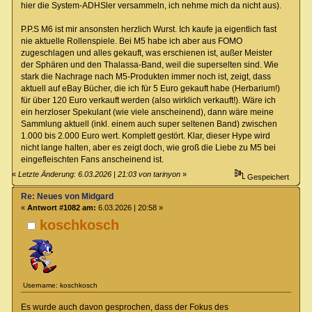
hier die System-ADHSler versammeln, ich nehme mich da nicht aus).
P.P.S M6 ist mir ansonsten herzlich Wurst. Ich kaufe ja eigentlich fast
nie aktuelle Rollenspiele. Bei M5 habe ich aber aus FOMO
zugeschlagen und alles gekauft, was erschienen ist, außer Meister
der Sphären und den Thalassa-Band, weil die superselten sind. Wie
stark die Nachrage nach M5-Produkten immer noch ist, zeigt, dass
aktuell auf eBay Bücher, die ich für 5 Euro gekauft habe (Herbarium!)
für über 120 Euro verkauft werden (also wirklich verkauft!). Wäre ich
ein herzloser Spekulant (wie viele anscheinend), dann wäre meine
Sammlung aktuell (inkl. einem auch super seltenen Band) zwischen
1.000 bis 2.000 Euro wert. Komplett gestört. Klar, dieser Hype wird
nicht lange halten, aber es zeigt doch, wie groß die Liebe zu M5 bei
eingefleischten Fans anscheinend ist.
«
Letzte Änderung: 6.03.2026 | 21:03 von tarinyon
»
Gespeichert
Re: Neues von Midgard
«
Antwort #1082 am:
6.03.2026 | 20:58 »
koschkosch
Username: koschkosch
Es wurde auch davon gesprochen, dass der Fokus des