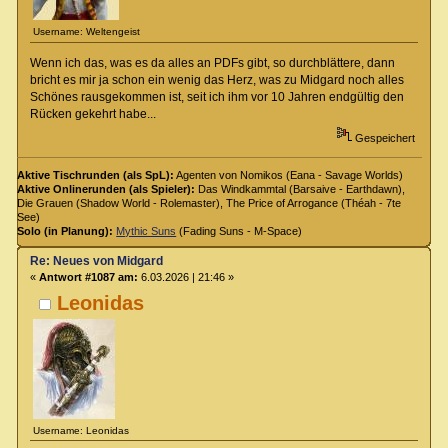
Username: Weltengeist
Wenn ich das, was es da alles an PDFs gibt, so durchblättere, dann
bricht es mir ja schon ein wenig das Herz, was zu Midgard noch alles
Schönes rausgekommen ist, seit ich ihm vor 10 Jahren endgültig den
Rücken gekehrt habe...
Gespeichert
Aktive Tischrunden (als SpL):
Agenten von Nomikos (Eana - Savage Worlds)
Aktive Onlinerunden (als Spieler):
Das Windkammtal (Barsaive - Earthdawn),
Die Grauen (Shadow World - Rolemaster), The Price of Arrogance (Théah - 7te
See)
Solo (in Planung):
Mythic Suns
(Fading Suns - M-Space)
Re: Neues von Midgard
«
Antwort #1087 am:
6.03.2026 | 21:46 »
Leonidas
Username: Leonidas