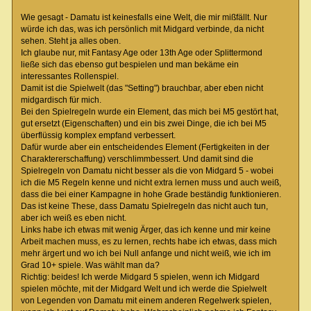
Wie gesagt - Damatu ist keinesfalls eine Welt, die mir mißfällt. Nur
würde ich das, was ich persönlich mit Midgard verbinde, da nicht
sehen. Steht ja alles oben.
Ich glaube nur, mit Fantasy Age oder 13th Age oder Splittermond
ließe sich das ebenso gut bespielen und man bekäme ein
interessantes Rollenspiel.
Damit ist die Spielwelt (das "Setting") brauchbar, aber eben nicht
midgardisch für mich.
Bei den Spielregeln wurde ein Element, das mich bei M5 gestört hat,
gut ersetzt (Eigenschaften) und ein bis zwei Dinge, die ich bei M5
überflüssig komplex empfand verbessert.
Dafür wurde aber ein entscheidendes Element (Fertigkeiten in der
Charaktererschaffung) verschlimmbessert. Und damit sind die
Spielregeln von Damatu nicht besser als die von Midgard 5 - wobei
ich die M5 Regeln kenne und nicht extra lernen muss und auch weiß,
dass die bei einer Kampagne in hohe Grade beständig funktionieren.
Das ist keine These, dass Damatu Spielregeln das nicht auch tun,
aber ich weiß es eben nicht.
Links habe ich etwas mit wenig Ärger, das ich kenne und mir keine
Arbeit machen muss, es zu lernen, rechts habe ich etwas, dass mich
mehr ärgert und wo ich bei Null anfange und nicht weiß, wie ich im
Grad 10+ spiele. Was wählt man da?
Richtig: beides! Ich werde Midgard 5 spielen, wenn ich Midgard
spielen möchte, mit der Midgard Welt und ich werde die Spielwelt
von Legenden von Damatu mit einem anderen Regelwerk spielen,