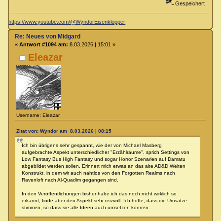
Gespeichert
https://www.youtube.com/@WyndorEisenklopper
Re: Neues von Midgard
«
Antwort #1094 am:
8.03.2026 | 15:01 »
Eleazar
Username: Eleazar
Zitat von: Wyndor am 8.03.2026 | 08:15
Ich bin übrigens sehr gespannt, wie der von Michael Masberg
aufgebrachte Aspekt unterschiedlicher "Erzählräume", sprich Settings von
Low Fantasy Bus High Fantasy und sogar Horror Szenarien auf Damatu
abgebildet werden sollen. Erinnert mich etwas an das alte AD&D Welten
Konstrukt, in dem wir auch nahtlos von den Forgotten Realms nach
Ravenloft nach Al-Quadim gegangen sind.
In den Veröffentlichungen bisher habe ich das noch nicht wirklich so
erkannt, finde aber den Aspekt sehr reizvoll. Ich hoffe, dass die Umsätze
stimmen, so dass sie alle Ideen auch umsetzen können.