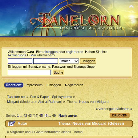
Willkommen
Gast
. Bitte
einloggen
oder
registrieren
. Haben Sie Ihre
Aktivierungs E-Mail
übersehen?
Einloggen mit Benutzername, Passwort und Sitzungslänge
Übersicht
Impressum
Einloggen
Registrieren
Tanelorn.net
»
Pen & Paper - Spielsysteme
»
Midgard
(Moderator:
Abd al Rahman
) »
Thema:
Neues von Midgard
« vorheriges
nächstes »
DRUCKEN
Seiten:
1
...
42
43
[
44
]
45
46
...
49
Nach unten
Autor
Thema: Neues von Midgard (Gelesen
246697 mal)
0 Mitglieder und 4 Gäste betrachten dieses Thema.