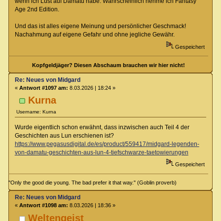
wenn ich Lust auf Damatu habe. Wahrscheinlich nehme ich Fantasy
Age 2nd Edition.
Und das ist alles eigene Meinung und persönlicher Geschmack!
Nachahmung auf eigene Gefahr und ohne jegliche Gewähr.
Gespeichert
Kopfgeldjäger? Diesen Abschaum brauchen wir hier nicht!
Re: Neues von Midgard
«
Antwort #1097 am:
8.03.2026 | 18:24 »
Kurna
Username: Kurna
Wurde eigentlich schon erwähnt, dass inzwischen auch Teil 4 der
Geschichten aus Lun erschienen ist?
https://www.pegasusdigital.de/es/product/559417/midgard-legenden-
von-damatu-geschichten-aus-lun-4-tiefschwarze-taetowierungen
Gespeichert
"Only the good die young. The bad prefer it that way." (Goblin proverb)
Re: Neues von Midgard
«
Antwort #1098 am:
8.03.2026 | 18:36 »
Weltengeist