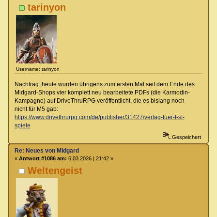
tarinyon
Username: tarinyon
Nachtrag: heute wurden übrigens zum ersten Mal seit dem Ende des
Midgard-Shops vier komplett neu bearbeitete PDFs (die Karmodin-
Kampagne) auf DriveThruRPG veröffentlicht, die es bislang noch
nicht für M5 gab:
https://www.drivethrurpg.com/de/publisher/31427/verlag-fuer-f-sf-
spiele
Gespeichert
Re: Neues von Midgard
«
Antwort #1086 am:
6.03.2026 | 21:42 »
Weltengeist