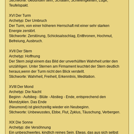
Stichworte: Gebunden sein, Schatten, Schwierigkeiten, Lüge,
Teufelspakt.
XVI Der Turm
Archetyp: Der Umbruch
Der Turm, von einer höheren Herrschaft mit einer sehr starken
Energie zerstört.
Stichworte: Zerstörung, Schicksalsschlag, Entthronen, Hochmut,
Befreiung, Ausbruch.
XVII Der Stern
Archetyp: Hoffnung
Der Stern zeigt einem das Bild der unverhüllten Wahrheit unter den
unzähligen. Unter Sternen am Firmament leuchtet der Stern deutlich
heraus,wenn der Turm nicht den Blick verstellt.
Stichworte: Wahrheit, Freiheit, Erkenntnis, Meditation.
XVIII Der Mond
Archetyp: Die Nacht
Beginn - Aufstieg - Blüte - Abstieg - Ende, entsprechend den
Mondzyklen. Das Ende
(Neumond) ist gleichzeitig wieder ein Neubeginn.
Stichworte: Unbewusstes, Ebbe, Flut, Zyklus, Täuschung, Verbergen.
XIX Die Sonne
Archetyp: die Versöhnung
Ein unbeschwertes, kindlich reines Sein. Etwas, das aus sich selbst