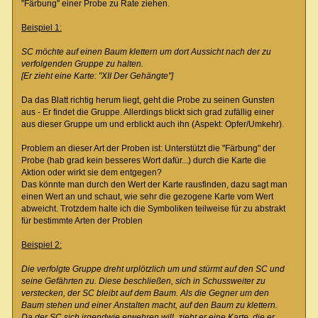
"Färbung" einer Probe zu Rate ziehen.
Beispiel 1:
SC möchte auf einen Baum klettern um dort Aussicht nach der zu
verfolgenden Gruppe zu halten.
[Er zieht eine Karte: "XII Der Gehängte"]
Da das Blatt richtig herum liegt, geht die Probe zu seinen Gunsten
aus - Er findet die Gruppe. Allerdings blickt sich grad zufällig einer
aus dieser Gruppe um und erblickt auch ihn (Aspekt: Opfer/Umkehr).
Problem an dieser Art der Proben ist: Unterstützt die "Färbung" der
Probe (hab grad kein besseres Wort dafür...) durch die Karte die
Aktion oder wirkt sie dem entgegen?
Das könnte man durch den Wert der Karte rausfinden, dazu sagt man
einen Wert an und schaut, wie sehr die gezogene Karte vom Wert
abweicht. Trotzdem halte ich die Symboliken teilweise für zu abstrakt
für bestimmte Arten der Problen
Beispiel 2:
Die verfolgte Gruppe dreht urplötzlich um und stürmt auf den SC und
seine Gefährten zu. Diese beschließen, sich in Schussweiter zu
verstecken, der SC bleibt auf dem Baum. Als die Gegner um den
Baum stehen und einer Anstalten macht, auf den Baum zu klettern.
Da der SC sich irgendwie erwehren will, zieht er eine Karte, die er