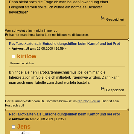
Dann bleibt noch die Frage ob man bei der Anwendung einer
Fertigkeit sterben sollte. Ich würde ein normales Desaster
bevorzugen.
Gespeichert
Wer schweigt stimmt nicht immer zu.
Er hat nur manchmal keine Lust mit Idioten zu diskutieren.
Re: Tarotkarten als Entscheidungshilfen beim Kampf und bei Proben
«
Antwort #5 am:
26.08.2009 | 16:59 »
kirilow
Username: kirilow
Ich finde ja einen Tarotkartenmechnismus, bei dem man die
Interpretation im Spiel gleich mitliefert, irgendwie witzlos. Dann kann
man auch eine Tabelle zum drauf würfeln basteln.
Gespeichert
Der Kummerkasten von Dr. Sommer-kirilow ist im
rsp-blog Forum
. Hier ist sein
Postfach voll.
Re: Tarotkarten als Entscheidungshilfen beim Kampf und bei Proben
«
Antwort #6 am:
26.08.2009 | 17:35 »
Jens