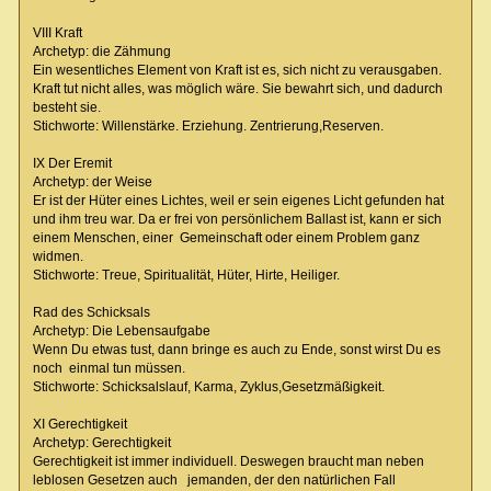
VIII Kraft
Archetyp: die Zähmung
Ein wesentliches Element von Kraft ist es, sich nicht zu verausgaben.
Kraft tut nicht alles, was möglich wäre. Sie bewahrt sich, und dadurch
besteht sie.
Stichworte: Willenstärke. Erziehung. Zentrierung,Reserven.
IX Der Eremit
Archetyp: der Weise
Er ist der Hüter eines Lichtes, weil er sein eigenes Licht gefunden hat
und ihm treu war. Da er frei von persönlichem Ballast ist, kann er sich
einem Menschen, einer Gemeinschaft oder einem Problem ganz
widmen.
Stichworte: Treue, Spiritualität, Hüter, Hirte, Heiliger.
Rad des Schicksals
Archetyp: Die Lebensaufgabe
Wenn Du etwas tust, dann bringe es auch zu Ende, sonst wirst Du es
noch einmal tun müssen.
Stichworte: Schicksalslauf, Karma, Zyklus,Gesetzmäßigkeit.
XI Gerechtigkeit
Archetyp: Gerechtigkeit
Gerechtigkeit ist immer individuell. Deswegen braucht man neben
leblosen Gesetzen auch jemanden, der den natürlichen Fall