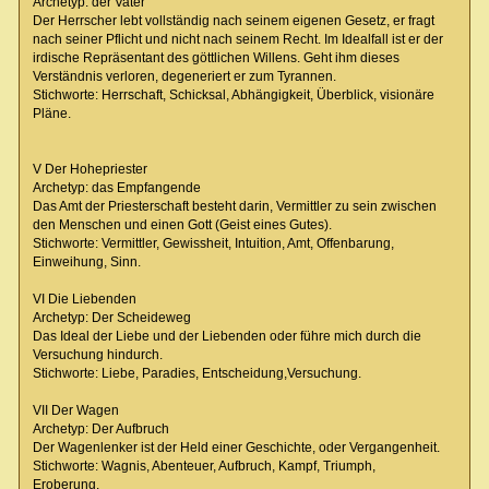
Archetyp: der Vater
Der Herrscher lebt vollständig nach seinem eigenen Gesetz, er fragt
nach seiner Pflicht und nicht nach seinem Recht. Im Idealfall ist er der
irdische Repräsentant des göttlichen Willens. Geht ihm dieses
Verständnis verloren, degeneriert er zum Tyrannen.
Stichworte: Herrschaft, Schicksal, Abhängigkeit, Überblick, visionäre
Pläne.
V Der Hohepriester
Archetyp: das Empfangende
Das Amt der Priesterschaft besteht darin, Vermittler zu sein zwischen
den Menschen und einen Gott (Geist eines Gutes).
Stichworte: Vermittler, Gewissheit, Intuition, Amt, Offenbarung,
Einweihung, Sinn.
VI Die Liebenden
Archetyp: Der Scheideweg
Das Ideal der Liebe und der Liebenden oder führe mich durch die
Versuchung hindurch.
Stichworte: Liebe, Paradies, Entscheidung,Versuchung.
VII Der Wagen
Archetyp: Der Aufbruch
Der Wagenlenker ist der Held einer Geschichte, oder Vergangenheit.
Stichworte: Wagnis, Abenteuer, Aufbruch, Kampf, Triumph,
Eroberung.