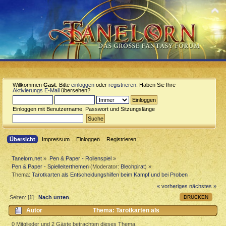
Willkommen
Gast
. Bitte
einloggen
oder
registrieren
. Haben Sie Ihre
Aktivierungs E-Mail
übersehen?
Einloggen mit Benutzername, Passwort und Sitzungslänge
Übersicht
Impressum
Einloggen
Registrieren
Tanelorn.net
»
Pen & Paper - Rollenspiel
»
Pen & Paper - Spielleiterthemen
(Moderator:
Blechpirat
) »
Thema:
Tarotkarten als Entscheidungshilfen beim Kampf und bei Proben
« vorheriges
nächstes »
DRUCKEN
Seiten: [
1
]
Nach unten
Autor
Thema: Tarotkarten als
Entscheidungshilfen beim Kampf und bei Proben (Gelesen 9744 mal)
0 Mitglieder und 2 Gäste betrachten dieses Thema.