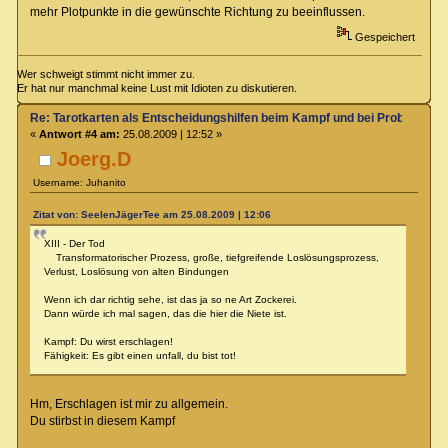
mehr Plotpunkte in die gewünschte Richtung zu beeinflussen.
Gespeichert
Wer schweigt stimmt nicht immer zu.
Er hat nur manchmal keine Lust mit Idioten zu diskutieren.
Re: Tarotkarten als Entscheidungshilfen beim Kampf und bei Proben
«
Antwort #4 am:
25.08.2009 | 12:52 »
Joerg.D
Username: Juhanito
Zitat von: SeelenJägerTee am 25.08.2009 | 12:06
XIII - Der Tod
Transformatorischer Prozess, große, tiefgreifende Loslösungsprozess,
Verlust, Loslösung von alten Bindungen
Wenn ich dar richtig sehe, ist das ja so ne Art Zockerei.
Dann würde ich mal sagen, das die hier die Niete ist.
Kampf: Du wirst erschlagen!
Fähigkeit: Es gibt einen unfall, du bist tot!
Hm, Erschlagen ist mir zu allgemein.
Du stirbst in diesem Kampf