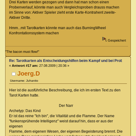
Drei Karten werden gezogen und dann hat man schon einen
Probenverlauf, könnte man auch Vergleichsproben drauss machen
im Sinne von: Aktiver Spieler zieht erste Karte-Kontrahent zweite-
Aktiver Dritte.
Hmm...mit Tarotkarten könnte man auch das BurningWheel
Konfrontationssystem machen
Gespeichert
"The bacon must flow!"
Re: Tarotkarten als Entscheidungshilfen beim Kampf und bei Proben
«
Antwort #17 am:
27.08.2009 | 20:36 »
Joerg.D
Username: Juhanito
Hier ist die ausführliche Beschreibung, die ich im ersten Text zu den
Tarot Karten hatte.
Der Narr
Archetyp: Das Kind
Er ist das reine "Ich bin", die Vitalität und die Flamme. Der Name
"funkensprühende Intelligenz" weist darauf hin, dass er aus der
eigenen
Flamme, dem eigenen Wesen, der eigenen Begeisterung brennt. Die