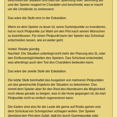
beschreibt die Situation und baut die Spannung oder Stimmung auf
und der Spieler reagiert im Charakter und beschreibt, was er macht
um die Umstände zu verbessern.
Das wäre die Stufe eins in der Eskalation.
Wenn es dem Spieler zu teuer ist, seine Gummipunkte zu investieren,
hat er noch Plotpunkte zur Wahl um den Plot nach seinen Wünschen
zu beeinflussen. Für einen Plotpunkt kann der Spieler das Schicksal
entscheiden lassen, wie es wieter geht.
Vorteil: Relativ günstig
Nachteil: Die Situation unterliegt nicht mehr der Planung des SL oder
den Einflussmöglichkeiten des Spielers. Das Schicksal entscheidet,
was allerdings auch den Tod des Charakters bedeuten kann.
Das wäre die zweite Stufe der Eskalation.
Die letzte Stufe beinhaltet das Ausgeben von mehreren Plotpunkten
um das gewünschte Ergebnis der Situation zu bekommen. Das
nimmt dem Spieler aber für den Rest des Abenteuers die Möglichkeit
noch etwas gerade zu biegen, was in die Hose gegangen ist, da man
Plotpunkte nicht so einfach regenerieren kann.
Die Karten sind also für die Leute die gerne auf Risiko gehen und
dem Schicksal ein Schnippchen schlagen wollen. Der Spieler
überlässt den Plot dem Zufall, statt ihn durch Gummipunkte oder