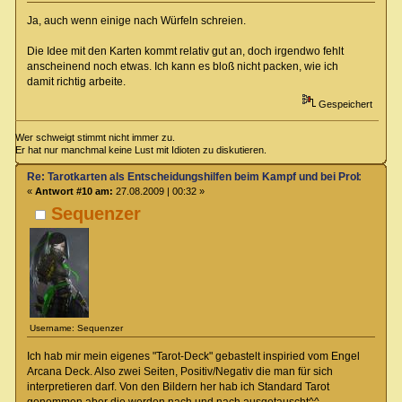
Ja, auch wenn einige nach Würfeln schreien.
Die Idee mit den Karten kommt relativ gut an, doch irgendwo fehlt
anscheinend noch etwas. Ich kann es bloß nicht packen, wie ich
damit richtig arbeite.
Gespeichert
Wer schweigt stimmt nicht immer zu.
Er hat nur manchmal keine Lust mit Idioten zu diskutieren.
Re: Tarotkarten als Entscheidungshilfen beim Kampf und bei Proben
«
Antwort #10 am:
27.08.2009 | 00:32 »
Sequenzer
Username: Sequenzer
Ich hab mir mein eigenes "Tarot-Deck" gebastelt inspiried vom Engel
Arcana Deck. Also zwei Seiten, Positiv/Negativ die man für sich
interpretieren darf. Von den Bildern her hab ich Standard Tarot
genommen aber die werden nach und nach ausgetauscht^^