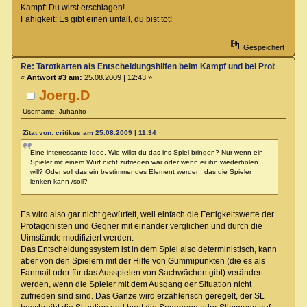
Kampf: Du wirst erschlagen!
Fähigkeit: Es gibt einen unfall, du bist tot!
Gespeichert
Re: Tarotkarten als Entscheidungshilfen beim Kampf und bei Proben
«
Antwort #3 am:
25.08.2009 | 12:43 »
Joerg.D
Username: Juhanito
Zitat von: critikus am 25.08.2009 | 11:34
Eine interressante Idee. Wie willst du das ins Spiel bringen? Nur wenn ein
Spieler mit einem Wurf nicht zufrieden war oder wenn er ihn wiederholen
will? Oder soll das ein bestimmendes Element werden, das die Spieler
lenken kann /soll?
Es wird also gar nicht gewürfelt, weil einfach die Fertigkeitswerte der
Protagonisten und Gegner mit einander verglichen und durch die
Uimstände modifiziert werden.
Das Entscheidungssystem ist in dem Spiel also deterministisch, kann
aber von den Spielern mit der Hilfe von Gummipunkten (die es als
Fanmail oder für das Ausspielen von Sachwächen gibt) verändert
werden, wenn die Spieler mit dem Ausgang der Situation nicht
zufrieden sind sind. Das Ganze wird erzählerisch geregelt, der SL