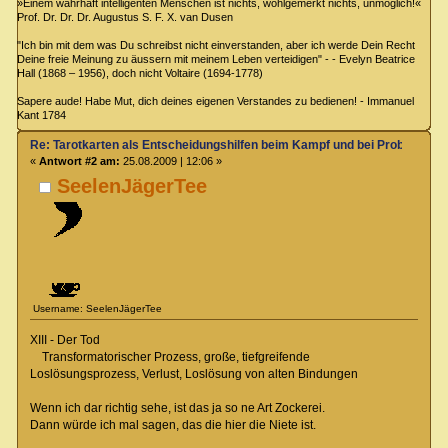
»Einem wahrhaft intelligenten Menschen ist nichts, wohlgemerkt nichts, unmöglich!«
Prof. Dr. Dr. Dr. Augustus S. F. X. van Dusen
"Ich bin mit dem was Du schreibst nicht einverstanden, aber ich werde Dein Recht
Deine freie Meinung zu äussern mit meinem Leben verteidigen" - - Evelyn Beatrice
Hall (1868 – 1956), doch nicht Voltaire (1694-1778)
Sapere aude! Habe Mut, dich deines eigenen Verstandes zu bedienen! - Immanuel
Kant 1784
Re: Tarotkarten als Entscheidungshilfen beim Kampf und bei Proben
«
Antwort #2 am:
25.08.2009 | 12:06 »
SeelenJägerTee
Username: SeelenJägerTee
XIII - Der Tod
Transformatorischer Prozess, große, tiefgreifende
Loslösungsprozess, Verlust, Loslösung von alten Bindungen
Wenn ich dar richtig sehe, ist das ja so ne Art Zockerei.
Dann würde ich mal sagen, das die hier die Niete ist.