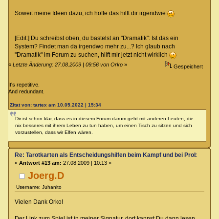
Soweit meine Ideen dazu, ich hoffe das hilft dir irgendwie
[Edit:] Du schreibst oben, du bastelst an "Dramatik": Ist das ein
System? Findet man da irgendwo mehr zu...? Ich glaub nach
"Dramatik" im Forum zu suchen, hilft mir jetzt nicht wirklich
«
Letzte Änderung: 27.08.2009 | 09:56 von Orko
»
Gespeichert
It's repetitive.
And redundant.
Zitat von: tartex am 10.05.2022 | 15:34
Dir ist schon klar, dass es in diesem Forum darum geht mit anderen Leuten, die
nix besseres mit ihrem Leben zu tun haben, um einen Tisch zu sitzen und sich
vorzustellen, dass wir Elfen wären.
Re: Tarotkarten als Entscheidungshilfen beim Kampf und bei Proben
«
Antwort #13 am:
27.08.2009 | 10:13 »
Joerg.D
Username: Juhanito
Vielen Dank Orko!
Der Link zum Spiel ist in meiner Signatur, dort kannst Du dann lesen,