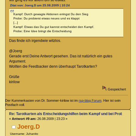
Zitat von: Joerg.D am 25.08.2009 | 10:24
Kampf: Durch gewagte Aktionen erringst Du den Sieg
Probe: Du probierst etwas neues und es klappt
[...]
Kampf: Etwas das Du gut kannst entscheidet den Kampf.
Probe: Eine Idee bringt die Entscheidung
Das finde ich irgendwie witzlos.
@Joerg
Gerade erst Deine Antwort gesehen. Das ist natürlich ein gutes
Argument.
Wollten die Feedbacker denn überhaupt Tarotkarten?
Grüße
kirilow
Gespeichert
Der Kummerkasten von Dr. Sommer-kirilow ist im
rsp-blog Forum
. Hier ist sein
Postfach voll.
Re: Tarotkarten als Entscheidungshilfen beim Kampf und bei Proben
«
Antwort #9 am:
26.08.2009 | 23:23 »
Joerg.D
Username: Juhanito