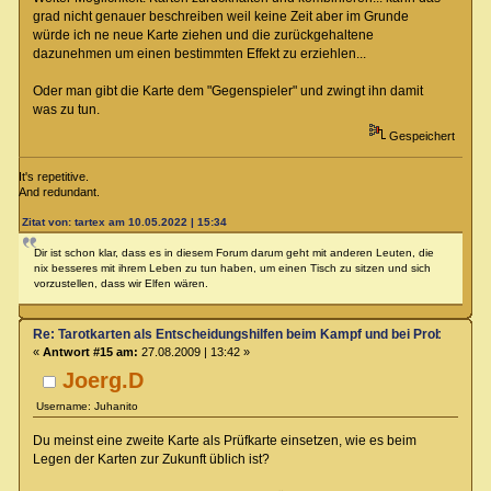
grad nicht genauer beschreiben weil keine Zeit aber im Grunde
würde ich ne neue Karte ziehen und die zurückgehaltene
dazunehmen um einen bestimmten Effekt zu erziehlen...
Oder man gibt die Karte dem "Gegenspieler" und zwingt ihn damit
was zu tun.
Gespeichert
It's repetitive.
And redundant.
Zitat von: tartex am 10.05.2022 | 15:34
Dir ist schon klar, dass es in diesem Forum darum geht mit anderen Leuten, die
nix besseres mit ihrem Leben zu tun haben, um einen Tisch zu sitzen und sich
vorzustellen, dass wir Elfen wären.
Re: Tarotkarten als Entscheidungshilfen beim Kampf und bei Proben
«
Antwort #15 am:
27.08.2009 | 13:42 »
Joerg.D
Username: Juhanito
Du meinst eine zweite Karte als Prüfkarte einsetzen, wie es beim
Legen der Karten zur Zukunft üblich ist?