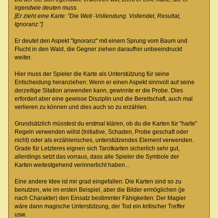
irgendwie deuten muss.
[Er zieht eine Karte: "Die Welt -Vollendung. Vollendet, Resultat,
Ignoranz."]
Er deutet den Aspekt "Ignoranz" mit einem Sprung vom Baum und
Flucht in den Wald, die Gegner ziehen daraufhin unbeeindruckt
weiter.
Hier muss der Spieler die Karte als Unterstützung für seine
Entscheidung heranziehen: Wenn er einen Aspekt sinnvoll auf seine
derzeitige Sitation anwenden kann, gewinnte er die Probe. Dies
erfordert aber eine gewisse Disziplin und die Bereitschaft, auch mal
verlieren zu können und dies auch so zu erzählen.
Grundsätzlich müsstest du erstmal klären, ob du die Karten für "harte"
Regeln verwenden willst (Initiative, Schaden, Probe geschaft oder
nicht) oder als erzählerisches, unterstützendes Element verwenden.
Grade für Letzteres eignen sich Tarotkarten sicherlich sehr gut,
allerdings setzt das vorraus, dass alle Spieler die Symbole der
Karten weitestgehend verinnerlicht haben...
Eine andere Idee ist mir grad eingefallen: Die Karten sind so zu
benutzen, wie im ersten Beispiel, aber die Bilder ermöglichen (je
nach Charakter) den Einsatz bestimmter Fähigkeiten: Der Magier
wäre dann magische Unterstützung, der Tod ein kritischer Treffer
usw.