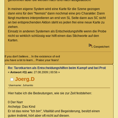
In meinen eigene System wird eine Karte für die Szene gezogen
dann eins für den "Nemsis" dann nochmal eine pro Charakter. Dann
fängt munteres interpretieren an erst von SL Seite dann aus SC sicht
an bei entsprechenden Aktion steht es jeden frei eine neue Karte zu
ziehen.
Einsatz in anderen Systemen als Entscheidungshilfe wenn die Probe
nicht so wirklich schlüssig war hilft einen das Stichworte auf den
Karten.
Gespeichert
If you don't believe... In the existence of evil
you have a lot to learn... Praise your fears!
Re: Tarotkarten als Entscheidungshilfen beim Kampf und bei Proben
«
Antwort #11 am:
27.08.2009 | 00:56 »
Joerg.D
Username: Juhanito
Hier habe ich die Bedeutungen, wie sie zur Zeit feststehen:
0 Der Narr
Archetyp: Das Kind
Er ist das reine "Ich bin", Vitalität und Begeisterung, besitzt einen
guten Instinkt, hört aber oft nicht auf diesen.