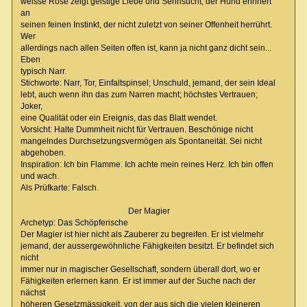
weisse Rose zeigt geistige Liebe und Sehnsucht; der Hund erinnert
an
seinen feinen Instinkt, der nicht zuletzt von seiner Offenheit herrührt.
Wer
allerdings nach allen Seiten offen ist, kann ja nicht ganz dicht sein...
Eben
typisch Narr.
Stichworte: Narr, Tor, Einfaltspinsel; Unschuld, jemand, der sein Ideal
lebt, auch wenn ihn das zum Narren macht; höchstes Vertrauen;
Joker,
eine Qualität oder ein Ereignis, das das Blatt wendet.
Vorsicht: Halte Dummheit nicht für Vertrauen. Beschönige nicht
mangelndes Durchsetzungsvermögen als Spontaneität. Sei nicht
abgehoben.
Inspiration: Ich bin Flamme. Ich achte mein reines Herz. Ich bin offen
und wach.
Als Prüfkarte: Falsch.
Der Magier
Archetyp: Das Schöpferische
Der Magier ist hier nicht als Zauberer zu begreifen. Er ist vielmehr
jemand, der aussergewöhnliche Fähigkeiten besitzt. Er befindet sich
nicht
immer nur in magischer Gesellschaft, sondern überall dort, wo er
Fähigkeiten erlernen kann. Er ist immer auf der Suche nach der
nächst
höheren Gesetzmässigkeit, von der aus sich die vielen kleineren