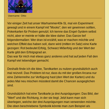
Username: Orko
Vor einiger Zeit hat unser Warhammer40k-SL mal ein Experiment
gewagt und in einem Kampf mit "Mooks", den wir gewinnen sollten,
Pokerkarten für Proben genutzt. Ich kenne das Engel-System selbst
nicht, aber er meinte er hätte die Idee daher. Das Ganze lief
folgendermaßen: Wer dran ist erzählt, was er machen möchte und
welchen Effekt das haben soll, dann wird (mitten im Satz) eine Karte
gezogen: Rot bedeutet Erfolg, Schwarz Mißerfolg und der Wert der
Karte gibt den Erfolgsgrad an.
Das war für mich mal etwas ganz anderes und hat auf jeden Fall den
Kampf viel lebendiger gemacht.
Deshalb finde ich die Idee, Tarotkarten zu nutzen grundsätzlich auch
mal reizvoll. Das Problem ist nur, dass du mit der großen Arcana nur
eine Zahlenreihe zur Verfügung hast (den Wert der Karten) und du
jedes Mal neu mischen müsstest damit die Chancen ausgeglichen
sind.
Grundsätzlich hat eine Tarotkarte ja drei Ausprägungen: Das Bild, der
"Wert" und die Richtung, in der sie liegt. Jetzt kann man sich
überlegen, welche der drei Ausprägungen man verwenden möchte.
Die oben beschriebene Symbolik könnte man zum Beispiel als