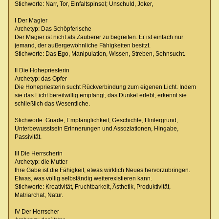
Stichworte: Narr, Tor, Einfaltspinsel; Unschuld, Joker,
I Der Magier
Archetyp: Das Schöpferische
Der Magier ist nicht als Zauberer zu begreifen. Er ist einfach nur
jemand, der außergewöhnliche Fähigkeiten besitzt.
Stichworte: Das Ego, Manipulation, Wissen, Streben, Sehnsucht.
II Die Hohepriesterin
Archetyp: das Opfer
Die Hohepriesterin sucht Rückverbindung zum eigenen Licht. Indem
sie das Licht bereitwillig empfängt, das Dunkel erlebt, erkennt sie
schließlich das Wesentliche.
Stichworte: Gnade, Empfänglichkeit, Geschichte, Hintergrund,
Unterbewusstsein Erinnerungen und Assoziationen, Hingabe,
Passivität.
III Die Herrscherin
Archetyp: die Mutter
Ihre Gabe ist die Fähigkeit, etwas wirklich Neues hervorzubringen.
Etwas, was völlig selbständig weiterexistieren kann.
Stichworte: Kreativität, Fruchtbarkeit, Ästhetik, Produktivität,
Matriarchat, Natur.
IV Der Herrscher