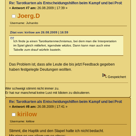
Re: Tarotkarten als Entscheidungshilfen beim Kampf und bei Proben
«
Antwort #7 am:
26.08.2009 | 17:39 »
Joerg.D
Username: Juhanito
Zitat von: kirilow am 26.08.2009 | 16:59
Ich finde ja einen Tarotkartenmechnismus, bei dem man die Interpretation
im Spiel gleich mitliefert, irgendwie witzlos. Dann kann man auch eine
Tabelle zum drauf würfeln basteln.
Das Problem ist, dass alle Leute die bis jetzt Feedback gegeben
haben festgelegte Deutungen wollten.
Gespeichert
Wer schweigt stimmt nicht immer zu.
Er hat nur manchmal keine Lust mit Idioten zu diskutieren.
Re: Tarotkarten als Entscheidungshilfen beim Kampf und bei Proben
«
Antwort #8 am:
26.08.2009 | 17:41 »
kirilow
Username: kirilow
Stimmt, die Haptik und den Stapel hatte ich nicht bedacht.
Mir ging es vor allem um so etwas: