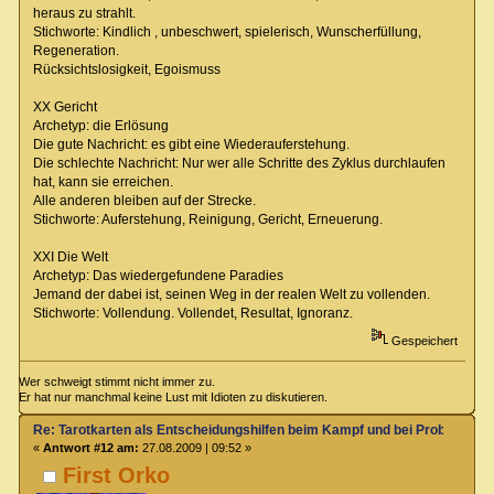
heraus zu strahlt.
Stichworte: Kindlich , unbeschwert, spielerisch, Wunscherfüllung,
Regeneration.
Rücksichtslosigkeit, Egoismuss
XX Gericht
Archetyp: die Erlösung
Die gute Nachricht: es gibt eine Wiederauferstehung.
Die schlechte Nachricht: Nur wer alle Schritte des Zyklus durchlaufen
hat, kann sie erreichen.
Alle anderen bleiben auf der Strecke.
Stichworte: Auferstehung, Reinigung, Gericht, Erneuerung.
XXI Die Welt
Archetyp: Das wiedergefundene Paradies
Jemand der dabei ist, seinen Weg in der realen Welt zu vollenden.
Stichworte: Vollendung. Vollendet, Resultat, Ignoranz.
Gespeichert
Wer schweigt stimmt nicht immer zu.
Er hat nur manchmal keine Lust mit Idioten zu diskutieren.
Re: Tarotkarten als Entscheidungshilfen beim Kampf und bei Proben
«
Antwort #12 am:
27.08.2009 | 09:52 »
First Orko