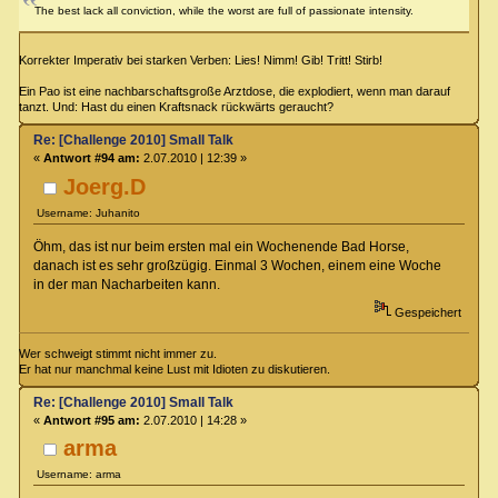
The best lack all conviction, while the worst are full of passionate intensity.
Korrekter Imperativ bei starken Verben: Lies! Nimm! Gib! Tritt! Stirb!
Ein Pao ist eine nachbarschaftsgroße Arztdose, die explodiert, wenn man darauf
tanzt. Und: Hast du einen Kraftsnack rückwärts geraucht?
Re: [Challenge 2010] Small Talk
«
Antwort #94 am:
2.07.2010 | 12:39 »
Joerg.D
Username: Juhanito
Öhm, das ist nur beim ersten mal ein Wochenende Bad Horse,
danach ist es sehr großzügig. Einmal 3 Wochen, einem eine Woche
in der man Nacharbeiten kann.
Gespeichert
Wer schweigt stimmt nicht immer zu.
Er hat nur manchmal keine Lust mit Idioten zu diskutieren.
Re: [Challenge 2010] Small Talk
«
Antwort #95 am:
2.07.2010 | 14:28 »
arma
Username: arma