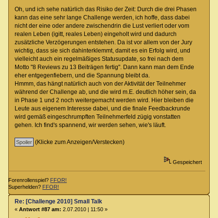
Oh, und ich sehe natürlich das Risiko der Zeit: Durch die drei Phasen
kann das eine sehr lange Challenge werden, ich hoffe, dass dabei
nicht der eine oder andere zwischendrin die Lust verliert oder vom
realen Leben (igitt, reales Leben) eingeholt wird und dadurch
zusätzliche Verzögerungen entstehen. Da ist vor allem von der Jury
wichtig, dass sie sich dahinterklemmt, damit es ein Erfolg wird, und
vielleicht auch ein regelmäßiges Statusupdate, so frei nach dem
Motto "8 Reviews zu 13 Beiträgen fertig". Dann kann man dem Ende
eher entgegenfiebern, und die Spannung bleibt da.
Hmmm, das hängt natürlich auch von der Aktivität der Teilnehmer
während der Challenge ab, und die wird m.E. deutlich höher sein, da
in Phase 1 und 2 noch weitergemacht werden wird. Hier bleiben die
Leute aus eigenem Interesse dabei, und die finale Feedbackrunde
wird gemäß eingeschrumpften Teilnehmerfeld zügig vonstatten
gehen. Ich find's spannend, wir werden sehen, wie's läuft.
(Klicke zum Anzeigen/Verstecken)
Gespeichert
Forenrollenspiel?
FFOR!
Superhelden?
FFOR!
Re: [Challenge 2010] Small Talk
«
Antwort #87 am:
2.07.2010 | 11:50 »