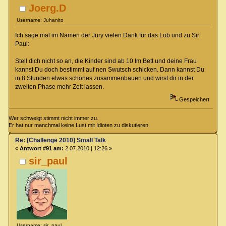
Joerg.D
Username: Juhanito
Ich sage mal im Namen der Jury vielen Dank für das Lob und zu Sir
Paul:
Stell dich nicht so an, die Kinder sind ab 10 Im Bett und deine Frau
kannst Du doch bestimmt auf nen Swutsch schicken. Dann kannst Du
in 8 Stunden etwas schönes zusammenbauen und wirst dir in der
zweiten Phase mehr Zeit lassen.
Gespeichert
Wer schweigt stimmt nicht immer zu.
Er hat nur manchmal keine Lust mit Idioten zu diskutieren.
Re: [Challenge 2010] Small Talk
«
Antwort #91 am:
2.07.2010 | 12:26 »
sir_paul
Username: sir_paul