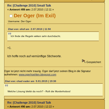
Re: [Challenge 2010] Small Talk
«
Antwort #89 am:
2.07.2010 | 12:11 »
Der Oger (Im Exil)
Username: Der Oger
Zitat von: oliof am 2.07.2010 | 11:50
Ich finde die Regeln wirken sehr durchdacht.
+1.
Ich hoffe noch auf vernünftige Stichworte.
Gespeichert
Oger ist jetzt nicht mehr traurig. Oger darf jetzt seinen Blog in die Signatur
aufnehmen:
www.ogerhoehlen.blogspot.com
Zitat von: chad vader am 5.01.2015 | 19:30
Welche Lösung bleibt da noch? - Ruft die Murderhobos!
Re: [Challenge 2010] Small Talk
«
Antwort #90 am:
2.07.2010 | 12:22 »