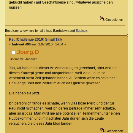
gebucht haben / auf Geschäftsreise sind / whatever ausscheiden
müssen
Gespeichert
Best kaer anywhere for all things Earthdawn and
Equinox
.
Re: [Challenge 2010] Small Talk
«
Antwort #96 am:
2.07.2010 | 14:34 »
Joerg.D
Username: Juhanito
Joa, wir haben mit dieser Art Anmerkungen gerechnet, aber wollten
dieses Konzept gerne mal ausprobieren, weil viele Leute so
vehement mehr Zeit gefordert haben. Außerdem wäre es bei einer
Challenge über den Zeitraum auch das gleiche gewesen.
Die haben sie jetzt.
Ich persönlich fände es schade, wenn Das böse Pferd und der Sir
Paul nicht mitmachen, weil ich deren Beiträge immer sehr schätze,
aber so ist das. Man wird nie alle potentiellen Teilnehmer unter einen
Hut bekommen und im nächsten Jahr dürfen sich die Leute
versuchen, die dieses Jahr blöd fanden.
Gespeichert