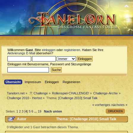
Willkommen
Gast
. Bitte
einloggen
oder
registrieren
. Haben Sie Ihre
Aktivierungs E-Mail
übersehen?
Einloggen mit Benutzername, Passwort und Sitzungslänge
Übersicht
Impressum
Einloggen
Registrieren
Tanelorn.net
»
:T: Challenge
»
Rollenspiel-CHALLENGE!
»
Challenge-Archiv
»
Challenge 2010 - Herbst
»
Thema:
[Challenge 2010] Small Talk
« vorheriges
nächstes »
DRUCKEN
Seiten:
1
2
3
[
4
]
5
6
...
19
Nach unten
Autor
Thema: [Challenge 2010] Small Talk
(Gelesen 152798 mal)
0 Mitglieder und 1 Gast betrachten dieses Thema.