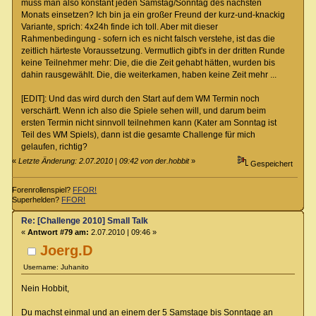
muss man also konstant jeden Samstag/Sonntag des nächsten
Monats einsetzen? Ich bin ja ein großer Freund der kurz-und-knackig
Variante, sprich: 4x24h finde ich toll. Aber mit dieser
Rahmenbedingung - sofern ich es nicht falsch verstehe, ist das die
zeitlich härteste Voraussetzung. Vermutlich gibt's in der dritten Runde
keine Teilnehmer mehr: Die, die die Zeit gehabt hätten, wurden bis
dahin rausgewählt. Die, die weiterkamen, haben keine Zeit mehr ...
[EDIT]: Und das wird durch den Start auf dem WM Termin noch
verschärft. Wenn ich also die Spiele sehen will, und darum beim
ersten Termin nicht sinnvoll teilnehmen kann (Kater am Sonntag ist
Teil des WM Spiels), dann ist die gesamte Challenge für mich
gelaufen, richtig?
«
Letzte Änderung: 2.07.2010 | 09:42 von der.hobbit
»
Gespeichert
Forenrollenspiel?
FFOR!
Superhelden?
FFOR!
Re: [Challenge 2010] Small Talk
«
Antwort #79 am:
2.07.2010 | 09:46 »
Joerg.D
Username: Juhanito
Nein Hobbit,
Du machst einmal und an einem der 5 Samstage bis Sonntage an