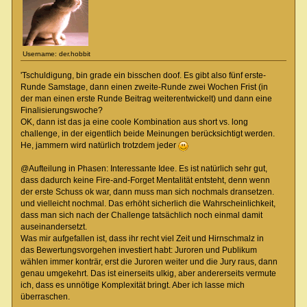
Username: der.hobbit
'Tschuldigung, bin grade ein bisschen doof. Es gibt also fünf erste-
Runde Samstage, dann einen zweite-Runde zwei Wochen Frist (in
der man einen erste Runde Beitrag weiterentwickelt) und dann eine
Finalisierungswoche?
OK, dann ist das ja eine coole Kombination aus short vs. long
challenge, in der eigentlich beide Meinungen berücksichtigt werden.
He, jammern wird natürlich trotzdem jeder
@Aufteilung in Phasen: Interessante Idee. Es ist natürlich sehr gut,
dass dadurch keine Fire-and-Forget Mentalität entsteht, denn wenn
der erste Schuss ok war, dann muss man sich nochmals dransetzen.
und vielleicht nochmal. Das erhöht sicherlich die Wahrscheinlichkeit,
dass man sich nach der Challenge tatsächlich noch einmal damit
auseinandersetzt.
Was mir aufgefallen ist, dass ihr recht viel Zeit und Hirnschmalz in
das Bewertungsvorgehen investiert habt: Juroren und Publikum
wählen immer konträr, erst die Juroren weiter und die Jury raus, dann
genau umgekehrt. Das ist einerseits ulkig, aber andererseits vermute
ich, dass es unnötige Komplexität bringt. Aber ich lasse mich
überraschen.