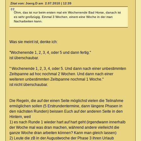
Zitat von: Joerg.D am 2.07.2010 | 12:39
Öhm, das ist nur beim ersten mal ein Wochenende Bad Horse, danach ist
es sehr großzügig. Einmal 3 Wochen, einem eine Woche in der man
Nacharbeiten kann.
Was sie meint ist, denke ich:
"Wochenende 1, 2, 3, 4, oder 5 und dann fertig."
ist überschaubar.
" Wochenende 1, 2, 3, 4, oder 5. Und dann nach einer unbestimmten
Zeitspanne ad hoc nochmal 2 Wochen. Und dann nach einer
weiteren unbestimmten Zeitspanne nochmal 1 Woche."
ist nicht überschaubar.
Die Regeln, die auf der einen Seite möglichst vielen die Teilnahme
ermöglichen sollen (5 Erstrundentermine, dann längere Phasen in
den nächsten Runden) beissen Euch auf der anderen Seite in den
Hintern, weil
1) es nach Runde 1 wieder hart auf hart geht (irgendwann innerhalb
der Woche mal was dran machen, während andere vielleicht die
ganze Woche dran arbeiten können? Kann man gleich lassen)
2) Leute die zB in der Augustwoche der Phase 3 ihren Urlaub