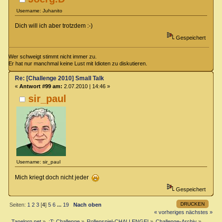
Username: Juhanito
Dich will ich aber trotzdem :-)
Gespeichert
Wer schweigt stimmt nicht immer zu.
Er hat nur manchmal keine Lust mit Idioten zu diskutieren.
Re: [Challenge 2010] Small Talk
«
Antwort #99 am:
2.07.2010 | 14:46 »
sir_paul
Username: sir_paul
Mich kriegt doch nicht jeder
Gespeichert
DRUCKEN
Seiten:
1
2
3
[
4
]
5
6
...
19
Nach oben
« vorheriges
nächstes »
Tanelorn.net
»
:T: Challenge
»
Rollenspiel-CHALLENGE!
»
Challenge-Archiv
»