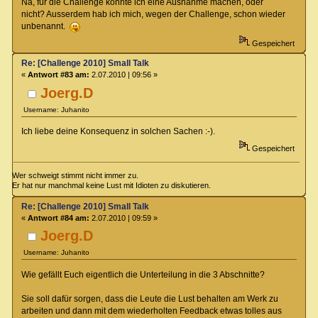
Na, für die Challenge könnte ich eine Ausnahme machen, oder
nicht? Ausserdem hab ich mich, wegen der Challenge, schon wieder
unbenannt.
Gespeichert
Re: [Challenge 2010] Small Talk
«
Antwort #83 am:
2.07.2010 | 09:56 »
Joerg.D
Username: Juhanito
Ich liebe deine Konsequenz in solchen Sachen :-).
Gespeichert
Wer schweigt stimmt nicht immer zu.
Er hat nur manchmal keine Lust mit Idioten zu diskutieren.
Re: [Challenge 2010] Small Talk
«
Antwort #84 am:
2.07.2010 | 09:59 »
Joerg.D
Username: Juhanito
Wie gefällt Euch eigentlich die Unterteilung in die 3 Abschnitte?
Sie soll dafür sorgen, dass die Leute die Lust behalten am Werk zu
arbeiten und dann mit dem wiederholten Feedback etwas tolles aus