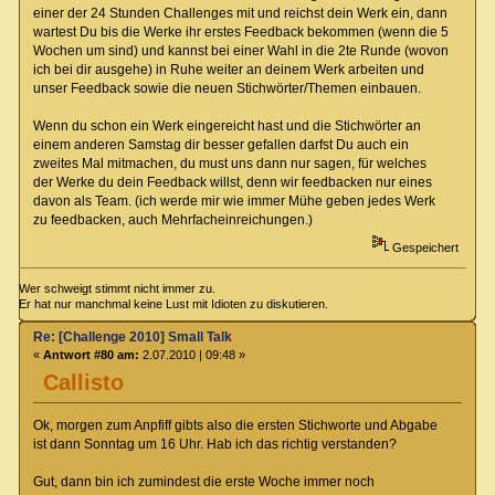
einer der 24 Stunden Challenges mit und reichst dein Werk ein, dann
wartest Du bis die Werke ihr erstes Feedback bekommen (wenn die 5
Wochen um sind) und kannst bei einer Wahl in die 2te Runde (wovon
ich bei dir ausgehe) in Ruhe weiter an deinem Werk arbeiten und
unser Feedback sowie die neuen Stichwörter/Themen einbauen.
Wenn du schon ein Werk eingereicht hast und die Stichwörter an
einem anderen Samstag dir besser gefallen darfst Du auch ein
zweites Mal mitmachen, du must uns dann nur sagen, für welches
der Werke du dein Feedback willst, denn wir feedbacken nur eines
davon als Team. (ich werde mir wie immer Mühe geben jedes Werk
zu feedbacken, auch Mehrfacheinreichungen.)
Gespeichert
Wer schweigt stimmt nicht immer zu.
Er hat nur manchmal keine Lust mit Idioten zu diskutieren.
Re: [Challenge 2010] Small Talk
«
Antwort #80 am:
2.07.2010 | 09:48 »
Callisto
Ok, morgen zum Anpfiff gibts also die ersten Stichworte und Abgabe
ist dann Sonntag um 16 Uhr. Hab ich das richtig verstanden?
Gut, dann bin ich zumindest die erste Woche immer noch