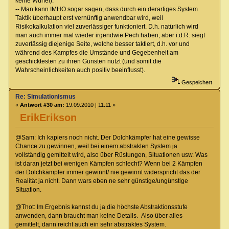
keine Würfel).
-- Man kann IMHO sogar sagen, dass durch ein derartiges System
Taktik überhaupt erst vernünftig anwendbar wird, weil
Risikokalkulation viel zuverlässiger funktioniert. D.h. natürlich wird
man auch immer mal wieder irgendwie Pech haben, aber i.d.R. siegt
zuverlässig diejenige Seite, welche besser taktiert, d.h. vor und
während des Kampfes die Umstände und Gegebenheit am
geschicktesten zu ihren Gunsten nutzt (und somit die
Wahrscheinlichkeiten auch positiv beeinflusst).
Gespeichert
Re: Simulationismus
«
Antwort #30 am:
19.09.2010 | 11:11 »
ErikErikson
@Sam: Ich kapiers noch nicht. Der Dolchkämpfer hat eine gewisse
Chance zu gewinnen, weil bei einem abstrakten System ja
vollständig gemittelt wird, also über Rüstungen, Situationen usw. Was
ist daran jetzt bei wenigen Kämpfen schlecht? Wenn bei 2 Kämpfen
der Dolchkämpfer immer gewinnt/ nie gewinnt widerspricht das der
Realität ja nicht. Dann wars eben ne sehr günstige/ungünstige
Situation.
@Thot: Im Ergebnis kannst du ja die höchste Abstraktionsstufe
anwenden, dann braucht man keine Details. Also über alles
gemittelt, dann reicht auch ein sehr abstraktes System.