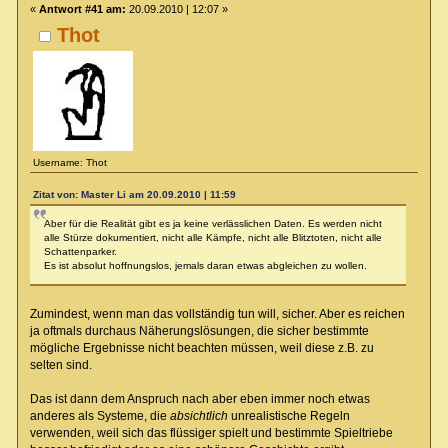
«
Antwort #41 am:
20.09.2010 | 12:07 »
Thot
Username: Thot
Zitat von: Master Li am 20.09.2010 | 11:59
Aber für die Realität gibt es ja keine verlässlichen Daten. Es werden nicht
alle Stürze dokumentiert, nicht alle Kämpfe, nicht alle Blitztoten, nicht alle
Schattenparker.
Es ist absolut hoffnungslos, jemals daran etwas abgleichen zu wollen.
Zumindest, wenn man das vollständig tun will, sicher. Aber es reichen
ja oftmals durchaus Näherungslösungen, die sicher bestimmte
mögliche Ergebnisse nicht beachten müssen, weil diese z.B. zu
selten sind.
Das ist dann dem Anspruch nach aber eben immer noch etwas
anderes als Systeme, die
absichtlich
unrealistische Regeln
verwenden, weil sich das flüssiger spielt und bestimmte Spieltriebe