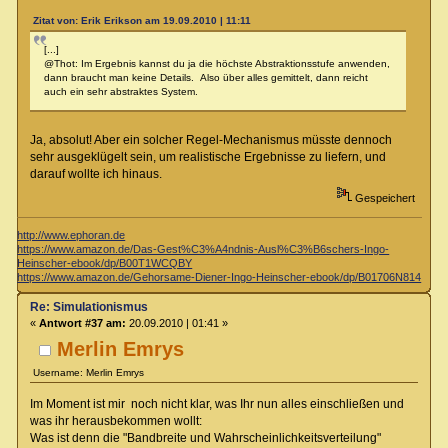
Zitat von: Erik Erikson am 19.09.2010 | 11:11
[...]
@Thot: Im Ergebnis kannst du ja die höchste Abstraktionsstufe anwenden,
dann braucht man keine Details. Also über alles gemittelt, dann reicht
auch ein sehr abstraktes System.
Ja, absolut! Aber ein solcher Regel-Mechanismus müsste dennoch
sehr ausgeklügelt sein, um realistische Ergebnisse zu liefern, und
darauf wollte ich hinaus.
Gespeichert
http://www.ephoran.de
https://www.amazon.de/Das-Gest%C3%A4ndnis-Ausl%C3%B6schers-Ingo-
Heinscher-ebook/dp/B00T1WCQBY
https://www.amazon.de/Gehorsame-Diener-Ingo-Heinscher-ebook/dp/B01706N814
Re: Simulationismus
«
Antwort #37 am:
20.09.2010 | 01:41 »
Merlin Emrys
Username: Merlin Emrys
Im Moment ist mir noch nicht klar, was Ihr nun alles einschließen und
was ihr herausbekommen wollt:
Was ist denn die "Bandbreite und Wahrscheinlichkeitsverteilung"