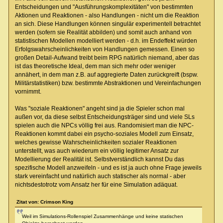
Entscheidungen und "Ausführungskomplexitäten" von bestimmten
Aktionen und Reaktionen - also Handlungen - nicht um die Reaktion
an sich. Diese Handlungen können singulär experimentell betrachtet
werden (sofern sie Realität abbilden) und somit auch anhand von
statistischen Modellen modelliert werden - d.h. im Endeffekt würden
Erfolgswahrscheinlichkeiten von Handlungen gemessen. Einen so
großen Detail-Aufwand treibt beim RPG natürlich niemand, aber das
ist das theoretische Ideal, dem man sich mehr oder weniger
annähert, in dem man z.B. auf aggregierte Daten zurückgreift (bspw.
Militärstatistiken) bzw. bestimmte Abstraktionen und Vereinfachungen
vornimmt.
Was "soziale Reaktionen" angeht sind ja die Spieler schon mal
außen vor, da diese selbst Entscheidungsträger sind und viele SLs
spielen auch die NPCs völlig frei aus. Randomisiert man die NPC-
Reaktionen kommt dabei ein psycho-soziales Modell zum Einsatz,
welches gewisse Wahrscheinlichkeiten sozialer Reaktionen
unterstellt, was auch wiederum ein völlig legitimer Ansatz zur
Modellierung der Realität ist. Selbstverständlich kannst Du das
spezifische Modell anzweifeln - und es ist ja auch ohne Frage jeweils
stark vereinfacht und natürlich auch statischer als normal - aber
nichtsdestotrotz vom Ansatz her für eine Simulation adäquat.
Zitat von: Crimson King
Weil im Simulations-Rollenspiel Zusammenhänge und keine statischen