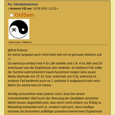
Re: Simulationismus
«
Antwort #32 am:
19.09.2010 | 11:32 »
OldSam
Username: OldSam
@Erik Erikson:
Ich weiss langsam auch nicht mehr wie ich es genauer erklären soll
=)
Du kannst ja einfach mal 4-5x 1d6 würfeln und z.B. 4-5x 3d6 und Dir
anschauen wie die Ergebnisse sich verteilen. Im letzteren Fall sollte
die Summe wahrscheinlich kaum Ausreisser zeigen (also quasi
Werte oberhalb von 15-16, bzw. unterhalb von 5-6), während im
ersteren Fall bestimmt auch ne 1 und/oder 6 aufgetaucht sein wird. -
Wenn Du weisst was ich meine...
Wichtig anzumerken wäre jedoch noch, dass bei einem
normalverteilten Wurf auch die Streuung der Qualitäten einzelner
Würfe besser abgebildet wird, also wenn nicht einfach nur Erfolg vs
Misserfolg betrachtet wird (!), sondern halt auch, dass häufiger
normale als besonders auffällige (unwahrscheinlichere) Ergebnisse