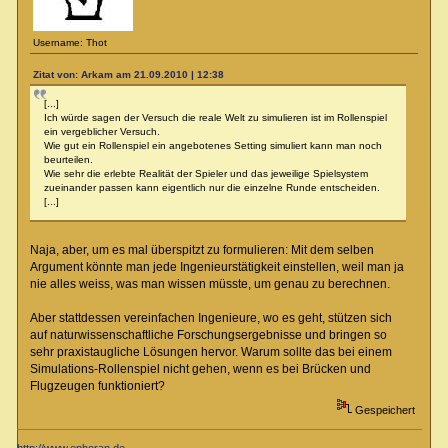
Username: Thot
Zitat von: Arkam am 21.09.2010 | 12:38
[...]
Ich würde sagen der Versuch die reale Welt zu simulieren ist im Rollenspiel
ein vergeblicher Versuch.
Wie gut ein Rollenspiel ein angebotenes Setting simuliert kann man noch
beurteilen.
Wie sehr die erlebte Realität der Spieler und das jeweilige Spielsystem
zueinander passen kann eigentlich nur die einzelne Runde entscheiden.
[...]
Naja, aber, um es mal überspitzt zu formulieren: Mit dem selben
Argument könnte man jede Ingenieurstätigkeit einstellen, weil man ja
nie alles weiss, was man wissen müsste, um genau zu berechnen.
Aber stattdessen vereinfachen Ingenieure, wo es geht, stützen sich
auf naturwissenschaftliche Forschungsergebnisse und bringen so
sehr praxistaugliche Lösungen hervor. Warum sollte das bei einem
Simulations-Rollenspiel nicht gehen, wenn es bei Brücken und
Flugzeugen funktioniert?
Gespeichert
http://www.ephoran.de