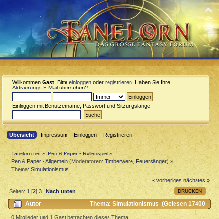
Willkommen
Gast
. Bitte
einloggen
oder
registrieren
. Haben Sie Ihre
Aktivierungs E-Mail
übersehen?
Einloggen mit Benutzername, Passwort und Sitzungslänge
Übersicht
Impressum
Einloggen
Registrieren
Tanelorn.net
»
Pen & Paper - Rollenspiel
»
Pen & Paper - Allgemein
(Moderatoren:
Timberwere
,
Feuersänger
) »
Thema:
Simulationismus
« vorheriges
nächstes »
DRUCKEN
Seiten:
1
[
2
]
3
Nach unten
Autor
Thema: Simulationismus (Gelesen 17400
mal)
0 Mitglieder und 1 Gast betrachten dieses Thema.