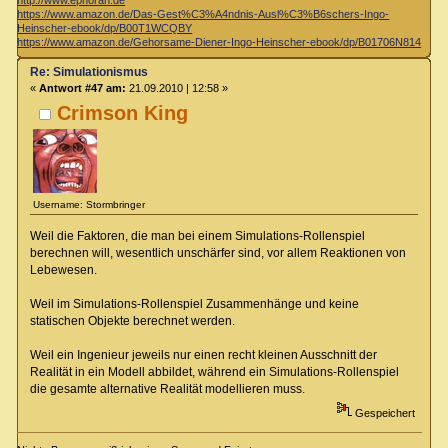
https://www.amazon.de/Das-Gest%C3%A4ndnis-Ausl%C3%B6schers-Ingo-
Heinscher-ebook/dp/B00T1WCQBY
https://www.amazon.de/Gehorsame-Diener-Ingo-Heinscher-ebook/dp/B01706N814
Re: Simulationismus
«
Antwort #47 am:
21.09.2010 | 12:58 »
Crimson King
Username: Stormbringer
Weil die Faktoren, die man bei einem Simulations-Rollenspiel
berechnen will, wesentlich unschärfer sind, vor allem Reaktionen von
Lebewesen.
Weil im Simulations-Rollenspiel Zusammenhänge und keine
statischen Objekte berechnet werden.
Weil ein Ingenieur jeweils nur einen recht kleinen Ausschnitt der
Realität in ein Modell abbildet, während ein Simulations-Rollenspiel
die gesamte alternative Realität modellieren muss.
Gespeichert