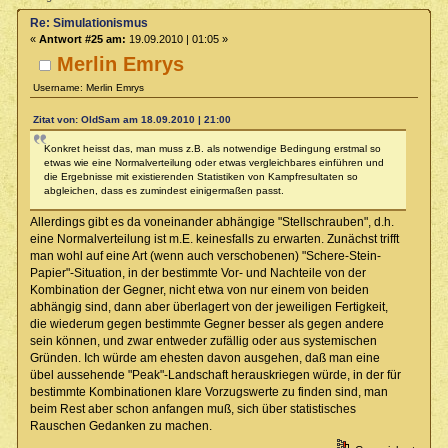
Re: Simulationismus
«
Antwort #25 am:
19.09.2010 | 01:05 »
Merlin Emrys
Username: Merlin Emrys
Zitat von: OldSam am 18.09.2010 | 21:00
Konkret heisst das, man muss z.B. als notwendige Bedingung erstmal so
etwas wie eine Normalverteilung oder etwas vergleichbares einführen und
die Ergebnisse mit existierenden Statistiken von Kampfresultaten so
abgleichen, dass es zumindest einigermaßen passt.
Allerdings gibt es da voneinander abhängige "Stellschrauben", d.h.
eine Normalverteilung ist m.E. keinesfalls zu erwarten. Zunächst trifft
man wohl auf eine Art (wenn auch verschobenen) "Schere-Stein-
Papier"-Situation, in der bestimmte Vor- und Nachteile von der
Kombination der Gegner, nicht etwa von nur einem von beiden
abhängig sind, dann aber überlagert von der jeweiligen Fertigkeit,
die wiederum gegen bestimmte Gegner besser als gegen andere
sein können, und zwar entweder zufällig oder aus systemischen
Gründen. Ich würde am ehesten davon ausgehen, daß man eine
übel aussehende "Peak"-Landschaft herauskriegen würde, in der für
bestimmte Kombinationen klare Vorzugswerte zu finden sind, man
beim Rest aber schon anfangen muß, sich über statistisches
Rauschen Gedanken zu machen.