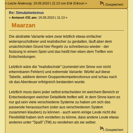
«
Letzte Änderung: 19.09.2010 | 11:13 von Erik Erikson
»
Gespeichert
Re: Simulationismus
«
Antwort #31 am:
19.09.2010 | 11:13 »
Maarzan
Die abstrakte Variante wäre zwar letztlich etwas einfacher
widerspruchsfreier und realistischer zu gestalten, läuft aber dem
ursächlichsten Grund hier Regeln zu schreibenzu wieder - der
Nutzung in einem Spiel und das heißt hier eben dem Treffen von
Entscheidungen.
Letztlich wäre die "realistischste" (zumindet sim Sinne von nicht
erkennbaren Fehlern) und extremste Variante: Würfel auf diese
Tabelle, addiere deinen Gruppenkompetenzbonus und schau nach
ob das Abenteuer erfolgreich bestanden wurde.
Letztlich muss dann jeder selbst entscheiden im welchem Bereich er
Entscheidungen welcher Detailtiefe treffen will. In dem Sinne kann es
nur gut sein viele verschiedene Systeme zu haben um sich das
passende heraussuchen (oder aus verschiedenen System
zusammen klauben) zu können - auch wenn einige Leute nicht die
Flexibilität haben sich vorstellen zu könne, dass andere Leute etwas
anderes unter "Spaß" (TM) zu verstehen als sie selber.
Gespeichert