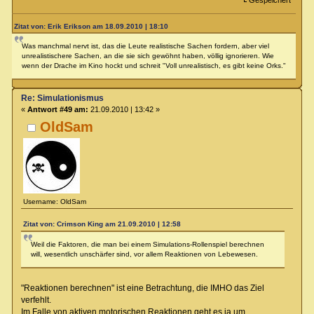
Gespeichert
Zitat von: Erik Erikson am 18.09.2010 | 18:10
Was manchmal nervt ist, das die Leute realistische Sachen fordern, aber viel
unrealistischere Sachen, an die sie sich gewöhnt haben, völlig ignorieren. Wie
wenn der Drache im Kino hockt und schreit "Voll unrealistisch, es gibt keine Orks."
Re: Simulationismus
«
Antwort #49 am:
21.09.2010 | 13:42 »
OldSam
Username: OldSam
Zitat von: Crimson King am 21.09.2010 | 12:58
Weil die Faktoren, die man bei einem Simulations-Rollenspiel berechnen
will, wesentlich unschärfer sind, vor allem Reaktionen von Lebewesen.
"Reaktionen berechnen" ist eine Betrachtung, die IMHO das Ziel
verfehlt.
Im Falle von aktiven motorischen Reaktionen geht es ja um