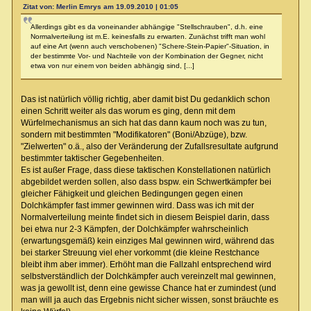
Zitat von: Merlin Emrys am 19.09.2010 | 01:05
Allerdings gibt es da voneinander abhängige "Stellschrauben", d.h. eine
Normalverteilung ist m.E. keinesfalls zu erwarten. Zunächst trifft man wohl
auf eine Art (wenn auch verschobenen) "Schere-Stein-Papier"-Situation, in
der bestimmte Vor- und Nachteile von der Kombination der Gegner, nicht
etwa von nur einem von beiden abhängig sind, [...]
Das ist natürlich völlig richtig, aber damit bist Du gedanklich schon
einen Schritt weiter als das worum es ging, denn mit dem
Würfelmechanismus an sich hat das dann kaum noch was zu tun,
sondern mit bestimmten "Modifikatoren" (Boni/Abzüge), bzw.
"Zielwerten" o.ä., also der Veränderung der Zufallsresultate aufgrund
bestimmter taktischer Gegebenheiten.
Es ist außer Frage, dass diese taktischen Konstellationen natürlich
abgebildet werden sollen, also dass bspw. ein Schwertkämpfer bei
gleicher Fähigkeit und gleichen Bedingungen gegen einen
Dolchkämpfer fast immer gewinnen wird. Dass was ich mit der
Normalverteilung meinte findet sich in diesem Beispiel darin, dass
bei etwa nur 2-3 Kämpfen, der Dolchkämpfer wahrscheinlich
(erwartungsgemäß) kein einziges Mal gewinnen wird, während das
bei starker Streuung viel eher vorkommt (die kleine Restchance
bleibt ihm aber immer). Erhöht man die Fallzahl entsprechend wird
selbstverständlich der Dolchkämpfer auch vereinzelt mal gewinnen,
was ja gewollt ist, denn eine gewisse Chance hat er zumindest (und
man will ja auch das Ergebnis nicht sicher wissen, sonst bräuchte es