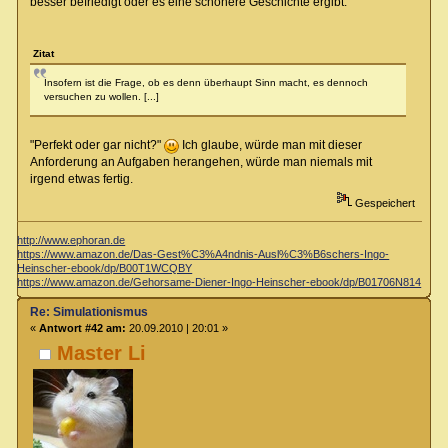
besser befriedigt oder es eine schönere Geschichte ergibt.
Zitat
Insofern ist die Frage, ob es denn überhaupt Sinn macht, es dennoch
versuchen zu wollen. [...]
"Perfekt oder gar nicht?"
Ich glaube, würde man mit dieser
Anforderung an Aufgaben herangehen, würde man niemals mit
irgend etwas fertig.
Gespeichert
http://www.ephoran.de
https://www.amazon.de/Das-Gest%C3%A4ndnis-Ausl%C3%B6schers-Ingo-
Heinscher-ebook/dp/B00T1WCQBY
https://www.amazon.de/Gehorsame-Diener-Ingo-Heinscher-ebook/dp/B01706N814
Re: Simulationismus
«
Antwort #42 am:
20.09.2010 | 20:01 »
Master Li