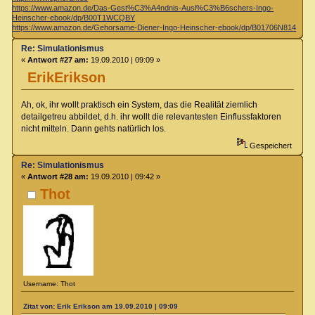
https://www.amazon.de/Das-Gest%C3%A4ndnis-Ausl%C3%B6schers-Ingo-
Heinscher-ebook/dp/B00T1WCQBY
https://www.amazon.de/Gehorsame-Diener-Ingo-Heinscher-ebook/dp/B01706N814
Re: Simulationismus
«
Antwort #27 am:
19.09.2010 | 09:09 »
ErikErikson
Ah, ok, ihr wollt praktisch ein System, das die Realität ziemlich
detailgetreu abbildet, d.h. ihr wollt die relevantesten Einflussfaktoren
nicht mitteln. Dann gehts natürlich los.
Gespeichert
Re: Simulationismus
«
Antwort #28 am:
19.09.2010 | 09:42 »
Thot
Username: Thot
Zitat von: Erik Erikson am 19.09.2010 | 09:09