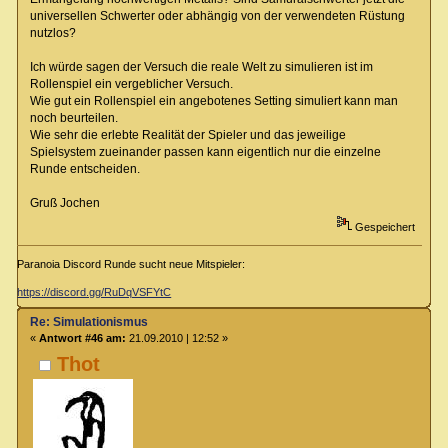
universellen Schwerter oder abhängig von der verwendeten Rüstung
nutzlos?
Ich würde sagen der Versuch die reale Welt zu simulieren ist im
Rollenspiel ein vergeblicher Versuch.
Wie gut ein Rollenspiel ein angebotenes Setting simuliert kann man
noch beurteilen.
Wie sehr die erlebte Realität der Spieler und das jeweilige
Spielsystem zueinander passen kann eigentlich nur die einzelne
Runde entscheiden.
Gruß Jochen
Gespeichert
Paranoia Discord Runde sucht neue Mitspieler:
https://discord.gg/RuDqVSFYtC
Re: Simulationismus
«
Antwort #46 am:
21.09.2010 | 12:52 »
Thot