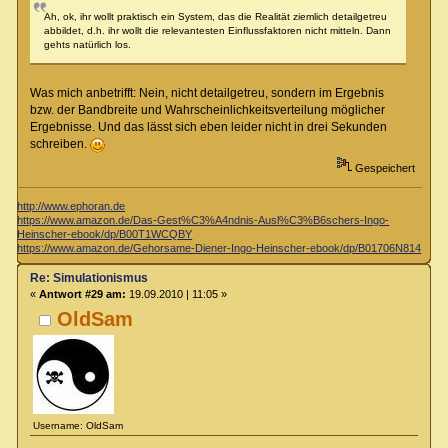
Ah, ok, ihr wollt praktisch ein System, das die Realität ziemlich detailgetreu
abbildet, d.h. ihr wollt die relevantesten Einflussfaktoren nicht mitteln. Dann
gehts natürlich los.
Was mich anbetrifft: Nein, nicht detailgetreu, sondern im Ergebnis
bzw. der Bandbreite und Wahrscheinlichkeitsverteilung möglicher
Ergebnisse. Und das lässt sich eben leider nicht in drei Sekunden
schreiben.
Gespeichert
http://www.ephoran.de
https://www.amazon.de/Das-Gest%C3%A4ndnis-Ausl%C3%B6schers-Ingo-
Heinscher-ebook/dp/B00T1WCQBY
https://www.amazon.de/Gehorsame-Diener-Ingo-Heinscher-ebook/dp/B01706N814
Re: Simulationismus
«
Antwort #29 am:
19.09.2010 | 11:05 »
OldSam
Username: OldSam