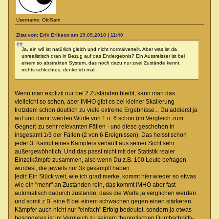
Username: OldSam
Zitat von: Erik Erikson am 19.09.2010 | 11:40
Ja, ein w6 ist natürlich gleich und nicht normalverteilt. Aber was ist da
unrealistisch dran in Bezug auf das Endergebnis? Ein Aussreisser ist bei
einem so abstrakten System, das noch dazu nur zwei Zustände kennt,
nichts schlechtes, denke ich mal.
Wenn man explizit nur bei 2 Zuständen bleibt, kann man das
vielleicht so sehen, aber IMHO gibt es bei kleiner Skalierung
trotzdem schon deutlich zu viele extreme Ergebnisse... Du addierst ja
auf und damit werden Würfe von 1 o. 6 schon (im Vergleich zum
Gegner) zu sehr relevanten Fällen - und diese geschehen in
insgesamt 1/3 der Fällen (2 von 6 Ereignissen). Das heisst schon
jeder 3. Kampf eines Kämpfers verläuft aus seiner Sicht sehr
außergewöhnlich. Und das passt nicht mit der Statistik realer
Einzelkämpfe zusammen, also wenn Du z.B. 100 Leute befragen
würdest, die jeweils nur 3x gekämpft haben.
[edit: Ein Stück weit, wie ich grad merke, kommt hier wieder so etwas
wie ein "mehr" an Zuständen rein, das kommt IMHO aber fast
automatisch dadurch zustande, dass die Würfe ja verglichen werden
und somit z.B. eine 6 bei einem schwachen gegen einen stärkeren
Kämpfer auch nicht nur "einfach" Erfolg bedeutet, sondern ja etwas
besonderes ist im Vergleich zu seinem theoretischen Durchschnitts-