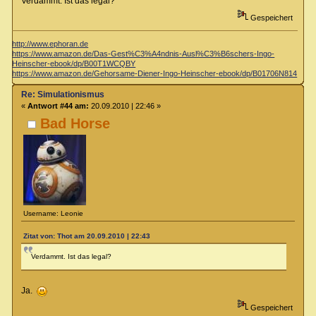
Verdammt. Ist das legal?
Gespeichert
http://www.ephoran.de
https://www.amazon.de/Das-Gest%C3%A4ndnis-Ausl%C3%B6schers-Ingo-
Heinscher-ebook/dp/B00T1WCQBY
https://www.amazon.de/Gehorsame-Diener-Ingo-Heinscher-ebook/dp/B01706N814
Re: Simulationismus
«
Antwort #44 am:
20.09.2010 | 22:46 »
Bad Horse
Username: Leonie
Zitat von: Thot am 20.09.2010 | 22:43
Verdammt. Ist das legal?
Ja.
Gespeichert