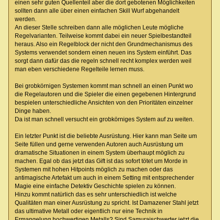
einen sehr guten Quellenteil aber die dort gebotenen Möglichkeiten
sollten dann alle über einen einfachen Skill Wurf abgehandelt
werden.
An dieser Stelle schreiben dann alle möglichen Leute mögliche
Regelvarianten. Teilweise kommt dabei ein neuer Spielbestandteil
heraus. Also ein Regelblock der nicht den Grundmechanismus des
Systems verwendet sondern einen neuen ins System einführt. Das
sorgt dann dafür das die regeln schnell recht komplex werden weil
man eben verschiedene Regelteile lernen muss.
Bei grobkörnigen Systemen kommt man schnell an einen Punkt wo
die Regelautoren und die Spieler die einen gegebenen Hintergrund
bespielen unterschiedliche Ansichten von den Prioritäten einzelner
Dinge haben.
Da ist man schnell versucht ein grobkörniges System auf zu weiten.
Ein letzter Punkt ist die beliebte Ausrüstung. Hier kann man Seite um
Seite füllen und gerne verwenden Autoren auch Ausrüstung um
dramatische Situationen in einem System überhaupt möglich zu
machen. Egal ob das jetzt das Gift ist das sofort tötet um Morde in
Systemen mit hohen Hitpoints möglich zu machen oder das
antimagische Artefakt um auch in einem Setting mit entsprechender
Magie eine einfache Detektiv Geschichte spielen zu können.
Hinzu kommt natürlich das es sehr unterschiedlich ist welche
Qualitäten man einer Ausrüstung zu spricht. Ist Damazener Stahl jetzt
das ultimative Metall oder eigentlich nur eine Technik in
Ermangelung hochwertigen Metalls? Sind Samuraischwerter jetzt die