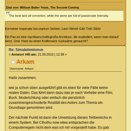
Zitat von: William Butler Yeats, The Second Coming
The best lack all conviction, while the worst are full of passionate intensity.
Korrekter Imperativ bei starken Verben: Lies! Nimm! Gib! Tritt! Stirb!
Ein Pao ist eine nachbarschaftsgroße Arztdose, die explodiert, wenn man darauf
tanzt. Und: Hast du einen Kraftsnack rückwärts geraucht?
Re: Simulationismus
«
Antwort #45 am:
21.09.2010 | 12:38 »
Arkam
Username: Arkam
Hallo zusammen,
wie ja schon oben ausgeführt gibt es eben für viele Fälle keine
realen Daten. Das führt dann dazu das je nach Vorliebe eine Film,
Buch, Moderichtung oder einfach die persönlich
zusammengeschusterte Realität des Autors zum Thema als
Grundlage genommen wird.
Der nächste Punkt ist dann die Umsetzung dieses Teilbereichs in
einem System. Bei Cthulhu now etwa entsprachen die
Computerregeln nicht dem was ich mir vorgestellt habe. Es gab