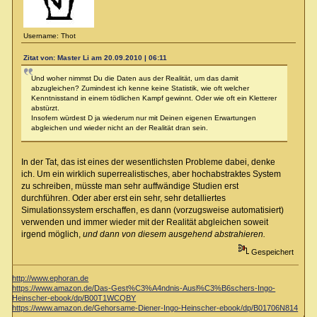
Username: Thot
Zitat von: Master Li am 20.09.2010 | 06:11
Und woher nimmst Du die Daten aus der Realität, um das damit
abzugleichen? Zumindest ich kenne keine Statistik, wie oft welcher
Kenntnisstand in einem tödlichen Kampf gewinnt. Oder wie oft ein Kletterer
abstürzt.
Insofern würdest D ja wiederum nur mit Deinen eigenen Erwartungen
abgleichen und wieder nicht an der Realität dran sein.
In der Tat, das ist eines der wesentlichsten Probleme dabei, denke
ich. Um ein wirklich superrealistisches, aber hochabstraktes System
zu schreiben, müsste man sehr auffwändige Studien erst
durchführen. Oder aber erst ein sehr, sehr detalliertes
Simulationssystem erschaffen, es dann (vorzugsweise automatisiert)
verwenden und immer wieder mit der Realität abgleichen soweit
irgend möglich,
und dann von diesem ausgehend abstrahieren.
Gespeichert
http://www.ephoran.de
https://www.amazon.de/Das-Gest%C3%A4ndnis-Ausl%C3%B6schers-Ingo-
Heinscher-ebook/dp/B00T1WCQBY
https://www.amazon.de/Gehorsame-Diener-Ingo-Heinscher-ebook/dp/B01706N814