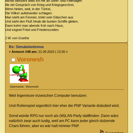
Nichts Bessers weiß ich mir an Sonn- und Feiertagen
Als ein Gespräch von Krieg und Kriegsgeschrei,
Wenn hinten, weit, in der Türkei,
Die Völker aufeinander schlagen.
Man steht am Fenster, trinkt sein Gläschen aus
Und sieht den Fluß hinab die bunten Schiffe gleiten;
Dann kehrt man abends froh nach Haus,
Und segnet Fried und Friedenszeiten.
J.W. von Goethe
Re: Simulationismus
«
Antwort #48 am:
21.09.2010 | 13:26 »
Voronesh
Username: Voronesh
Weil Ingenieure inzwischen Computer benutzen.
Und Rollenspiel eigentlich hier eher die PNP Variante diskutiert wird.
Sonst würde RPG nur noch als (W)LAN-Party stattfinden. Dann wärs
natürlich zwar auch lustig, weil am PC kann jeder gleich dutzende
Chars führen, aber es wär halt nimmer PNP.