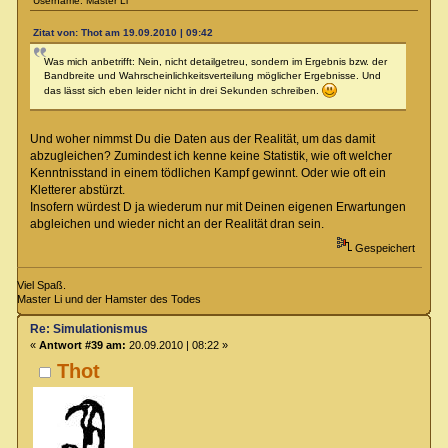
Username: Master Li
Zitat von: Thot am 19.09.2010 | 09:42
Was mich anbetrifft: Nein, nicht detailgetreu, sondern im Ergebnis bzw. der
Bandbreite und Wahrscheinlichkeitsverteilung möglicher Ergebnisse. Und
das lässt sich eben leider nicht in drei Sekunden schreiben.
Und woher nimmst Du die Daten aus der Realität, um das damit
abzugleichen? Zumindest ich kenne keine Statistik, wie oft welcher
Kenntnisstand in einem tödlichen Kampf gewinnt. Oder wie oft ein
Kletterer abstürzt.
Insofern würdest D ja wiederum nur mit Deinen eigenen Erwartungen
abgleichen und wieder nicht an der Realität dran sein.
Gespeichert
Viel Spaß.
Master Li und der Hamster des Todes
Re: Simulationismus
«
Antwort #39 am:
20.09.2010 | 08:22 »
Thot