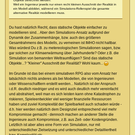
Objekte berechnet werden.
Weil ein Ingenieur jeweils nur einen recht kleinen Ausschnitt der Realität in
ein Modell abbildet, während ein Simulations-Rollenspiel die gesamte
alternative Realität modellieren muss.
Du hast natürlich Recht, dass statische Objekte einfacher zu
modellieren sind... Aber den Simulations-Ansatz aufgrund der
Dynamik der Zusammenhänge, bzw. auch des größeren
Gesamtrahmens des Modells, zu verneinen ist IMHO nicht haltbar.
Was würdest Du z.B. zu metereologischen Simulationen sagen, bzw.
gar solchen zur Klimaerwärmung über Jahrhunderte? Oder z.B. die
Simulation von bemannten Weltraumflügen? Sind das statische
Objekte...? "Kleiner" Ausschnitt der Realität? Wohl kaum...
Im Grunde ist das bei einem simulativen RPG also vom Ansatz her
tatsächlich nichts anderes als bei Modellen, die von Ingenieuren
oder Wissenschaftlern erstellt werden... Natürlich ist der Anspruch
i.d.R. deutlich niedriger und es wird auch deutlich mehr vereinfacht
und abstrahiert, weil man es sich leisten kann ohne Katastrophen zu
riskieren, Spieleentwickler viel weniger finanzielle Ressourcen
haben und zuviel Komplexität der Spielbarkeit auch schaden würde -
d.h. hier werden natürlich dem Designziel entsprechend viel mehr
Kompromisse gemacht - dennoch machen an anderer Stelle die
Ingenieure auch Kompromisse, z.B. aus Zeit- oder Kostengründen.
Letztlich ist aber alles eine Form von Simulation, nur mit
unterschiedlicher Zielsetzung und unterschiedlicher Detailliertheit
bzw. Komplexität etc.