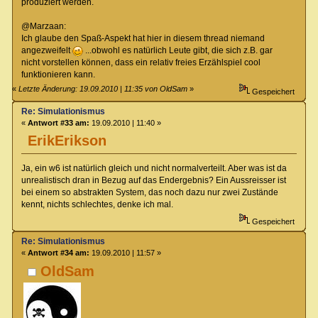
produziert werden.
@Marzaan:
Ich glaube den Spaß-Aspekt hat hier in diesem thread niemand
angezweifelt
...obwohl es natürlich Leute gibt, die sich z.B. gar
nicht vorstellen können, dass ein relativ freies Erzählspiel cool
funktionieren kann.
«
Letzte Änderung: 19.09.2010 | 11:35 von OldSam
»
Gespeichert
Re: Simulationismus
«
Antwort #33 am:
19.09.2010 | 11:40 »
ErikErikson
Ja, ein w6 ist natürlich gleich und nicht normalverteilt. Aber was ist da
unrealistisch dran in Bezug auf das Endergebnis? Ein Aussreisser ist
bei einem so abstrakten System, das noch dazu nur zwei Zustände
kennt, nichts schlechtes, denke ich mal.
Gespeichert
Re: Simulationismus
«
Antwort #34 am:
19.09.2010 | 11:57 »
OldSam