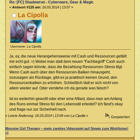
Re: [FC] Shadowrun - Cyberware, Gear & Magic
«
Antwort #125 am:
16.03.2014 | 13:07 »
La Cipolla
Username: La Cipolla
Ja, ey, die neue Herangehensweise mit Cash und Ressourcen gefällt
mir echt gut. =) Wobei man statt dem neuen "Fachbegriff" Cash auch
einfach sagen könnte, dass die Bezahlung Ressourcen-Stress tilgt.
Wenn Cash auch über den Ressourcen-Balken hinausgeht,
sozusagen als Rücklage, gibt es ja praktisch keinen Grund, den
Ressourcenbalken zu erhöhen. Schließlich lädt er sich nicht von
allein wieder auf. Oder verstehe ich da gerade was falsch?
Ist es weiterhin gewollt oder eher eine Altlast, dass man am Anfang
des Runs einmal Stress für den Lebensstil erleidet? Ich fänd's okay
und frage nur zur Sicherheit nach.
«
Letzte Änderung: 16.03.2014 | 13:09 von La Cipolla
»
Gespeichert
Monster Girl Therapy – mein zweites Videospiel auf Steam zum Wishlisten!
=]