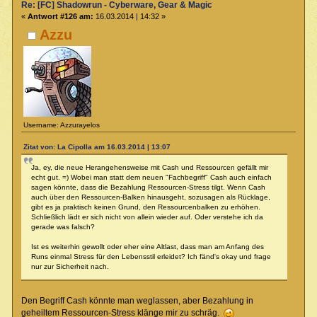
Re: [FC] Shadowrun - Cyberware, Gear & Magic
«
Antwort #126 am:
16.03.2014 | 14:32 »
Azzu
Username: Azzurayelos
Zitat von: La Cipolla am 16.03.2014 | 13:07
Ja, ey, die neue Herangehensweise mit Cash und Ressourcen gefällt mir
echt gut. =) Wobei man statt dem neuen "Fachbegriff" Cash auch einfach
sagen könnte, dass die Bezahlung Ressourcen-Stress tilgt. Wenn Cash
auch über den Ressourcen-Balken hinausgeht, sozusagen als Rücklage,
gibt es ja praktisch keinen Grund, den Ressourcenbalken zu erhöhen.
Schließlich lädt er sich nicht von allein wieder auf. Oder verstehe ich da
gerade was falsch?
Ist es weiterhin gewollt oder eher eine Altlast, dass man am Anfang des
Runs einmal Stress für den Lebensstil erleidet? Ich fänd's okay und frage
nur zur Sicherheit nach.
Den Begriff Cash könnte man weglassen, aber Bezahlung in
geheiltem Ressourcen-Stress klänge mir zu schräg.