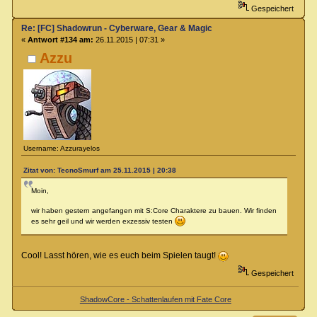
Gespeichert
Re: [FC] Shadowrun - Cyberware, Gear & Magic
«
Antwort #134 am:
26.11.2015 | 07:31 »
Azzu
Username: Azzurayelos
Zitat von: TecnoSmurf am 25.11.2015 | 20:38
Moin,
wir haben gestern angefangen mit S:Core Charaktere zu bauen. Wir finden
es sehr geil und wir werden exzessiv testen
Cool! Lasst hören, wie es euch beim Spielen taugt!
Gespeichert
ShadowCore - Schattenlaufen mit Fate Core