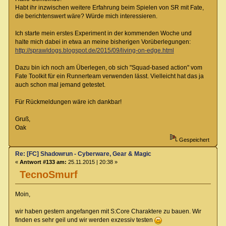
Habt ihr inzwischen weitere Erfahrung beim Spielen von SR mit Fate,
die berichtenswert wäre? Würde mich interessieren.
Ich starte mein erstes Experiment in der kommenden Woche und
halte mich dabei in etwa an meine bisherigen Vorüberlegungen:
http://sprawldogs.blogspot.de/2015/09/living-on-edge.html
Dazu bin ich noch am Überlegen, ob sich "Squad-based action" vom
Fate Toolkit für ein Runnerteam verwenden lässt. Vielleicht hat das ja
auch schon mal jemand getestet.
Für Rückmeldungen wäre ich dankbar!
Gruß,
Oak
Gespeichert
Re: [FC] Shadowrun - Cyberware, Gear & Magic
«
Antwort #133 am:
25.11.2015 | 20:38 »
TecnoSmurf
Moin,
wir haben gestern angefangen mit S:Core Charaktere zu bauen. Wir
finden es sehr geil und wir werden exzessiv testen