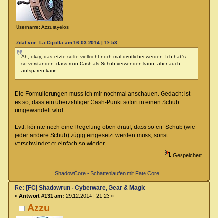
Username: Azzurayelos
Zitat von: La Cipolla am 16.03.2014 | 19:53
Ah, okay, das letzte sollte vielleicht noch mal deutlicher werden. Ich hab's
so verstanden, dass man Cash als Schub verwenden kann, aber auch
aufsparen kann.
Die Formulierungen muss ich mir nochmal anschauen. Gedacht ist
es so, dass ein überzähliger Cash-Punkt sofort in einen Schub
umgewandelt wird.
Evtl. könnte noch eine Regelung oben drauf, dass so ein Schub (wie
jeder andere Schub) zügig eingesetzt werden muss, sonst
verschwindet er einfach so wieder.
Gespeichert
ShadowCore - Schattenlaufen mit Fate Core
Re: [FC] Shadowrun - Cyberware, Gear & Magic
«
Antwort #131 am:
29.12.2014 | 21:23 »
Azzu