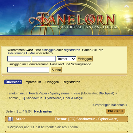
Willkommen
Gast
. Bitte
einloggen
oder
registrieren
. Haben Sie Ihre
Aktivierungs E-Mail
übersehen?
Einloggen mit Benutzername, Passwort und Sitzungslänge
Übersicht
Impressum
Einloggen
Registrieren
Tanelorn.net
»
Pen & Paper - Spielsysteme
»
Fate
(Moderator:
Blechpirat
) »
Thema:
[FC] Shadowrun - Cyberware, Gear & Magic
« vorheriges
nächstes »
DRUCKEN
Seiten:
1
...
4
5
[
6
]
Nach unten
Autor
Thema: [FC] Shadowrun - Cyberware,
Gear & Magic (Gelesen 42290 mal)
0 Mitglieder und 1 Gast betrachten dieses Thema.