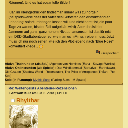
Räumen). Und es hat sogar tolle Bilder!
Klar, im Kleingedruckten findet man immer was zu nörgeln
(beispielsweise dass der Vater des Getöteten den Artefakthändler
unbedingt sofort umbringen lassen will und nicht bereit ist, ein paar
Tage zu warten, bis der Fall aufgeklärt wird). Aber das ist hier
Jammern auf ganz, ganz hohem Niveau, ansonsten ist das für mich
ein D&D-Stadtabenteuer so, wie man es mMn schreiben muss. Jetzt
muss ich nur noch sehen, wie ich den Plot lebend nach "Blue Rose"
konvertiert kriege...
Gespeichert
Aktive Tischrunden (als SpL):
Agenten von Nomikos (Eana - Savage Worlds)
Aktive Onlinerunden (als Spieler):
Das Windkammtal (Barsaive - Earthdawn),
Die Grauen (Shadow World - Rolemaster), The Price of Arrogance (Théah - 7te
See)
Solo (in Planung):
Mythic Suns
(Fading Suns - M-Space)
Re: Weltengeists Abenteuer-Rezensionen
«
Antwort #137 am:
28.10.2018 | 14:17 »
Rhylthar