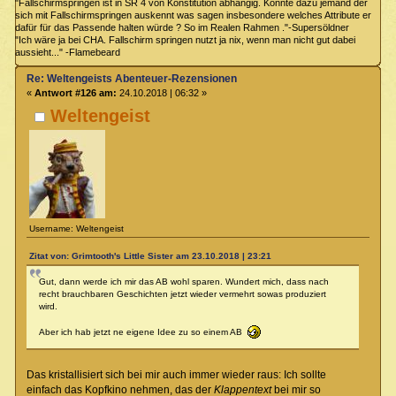
"Fallschirmspringen ist in SR 4 von Konstitution abhängig. Könnte dazu jemand der
sich mit Fallschirmspringen auskennt was sagen insbesondere welches Attribute er
dafür für das Passende halten würde ? So im Realen Rahmen ."-Supersöldner
"Ich wäre ja bei CHA. Fallschirm springen nutzt ja nix, wenn man nicht gut dabei
aussieht..." -Flamebeard
Re: Weltengeists Abenteuer-Rezensionen
«
Antwort #126 am:
24.10.2018 | 06:32 »
Weltengeist
Username: Weltengeist
Zitat von: Grimtooth's Little Sister am 23.10.2018 | 23:21
Gut, dann werde ich mir das AB wohl sparen. Wundert mich, dass nach
recht brauchbaren Geschichten jetzt wieder vermehrt sowas produziert
wird.
Aber ich hab jetzt ne eigene Idee zu so einem AB
Das kristallisiert sich bei mir auch immer wieder raus: Ich sollte
einfach das Kopfkino nehmen, das der
Klappentext
bei mir so