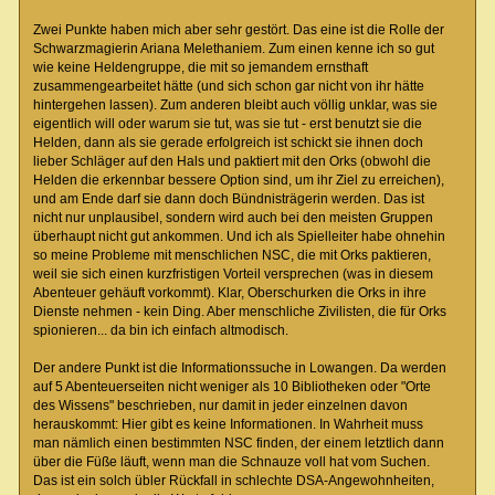
Zwei Punkte haben mich aber sehr gestört. Das eine ist die Rolle der
Schwarzmagierin Ariana Melethaniem. Zum einen kenne ich so gut
wie keine Heldengruppe, die mit so jemandem ernsthaft
zusammengearbeitet hätte (und sich schon gar nicht von ihr hätte
hintergehen lassen). Zum anderen bleibt auch völlig unklar, was sie
eigentlich will oder warum sie tut, was sie tut - erst benutzt sie die
Helden, dann als sie gerade erfolgreich ist schickt sie ihnen doch
lieber Schläger auf den Hals und paktiert mit den Orks (obwohl die
Helden die erkennbar bessere Option sind, um ihr Ziel zu erreichen),
und am Ende darf sie dann doch Bündnisträgerin werden. Das ist
nicht nur unplausibel, sondern wird auch bei den meisten Gruppen
überhaupt nicht gut ankommen. Und ich als Spielleiter habe ohnehin
so meine Probleme mit menschlichen NSC, die mit Orks paktieren,
weil sie sich einen kurzfristigen Vorteil versprechen (was in diesem
Abenteuer gehäuft vorkommt). Klar, Oberschurken die Orks in ihre
Dienste nehmen - kein Ding. Aber menschliche Zivilisten, die für Orks
spionieren... da bin ich einfach altmodisch.
Der andere Punkt ist die Informationssuche in Lowangen. Da werden
auf 5 Abenteuerseiten nicht weniger als 10 Bibliotheken oder "Orte
des Wissens" beschrieben, nur damit in jeder einzelnen davon
herauskommt: Hier gibt es keine Informationen. In Wahrheit muss
man nämlich einen bestimmten NSC finden, der einem letztlich dann
über die Füße läuft, wenn man die Schnauze voll hat vom Suchen.
Das ist ein solch übler Rückfall in schlechte DSA-Angewohnheiten,