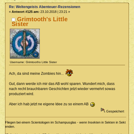
Re: Weltengeists Abenteuer-Rezensionen
«
Antwort #125 am:
23.10.2018 | 23:21 »
Grimtooth's Little
Sister
Username: Grimtooths Little Sister
Ach, da sind meine Zombies hin...
Gut, dann werde ich mir das AB wohl sparen. Wundert mich, dass
nach recht brauchbaren Geschichten jetzt wieder vermehrt sowas
produziert wird.
Aber ich hab jetzt ne eigene Idee zu so einem AB
Gespeichert
Fliegen bei einem Scientologen im Schampusglas - wenn Insekten in Sekten in Sekt
enden.