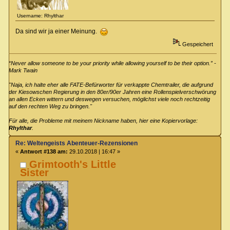
Username: Rhylthar
Da sind wir ja einer Meinung.
Gespeichert
“Never allow someone to be your priority while allowing yourself to be their option.” -
Mark Twain
"Naja, ich halte eher alle FATE-Befürworter für verkappte Chemtrailer, die aufgrund
der Kiesowschen Regierung in den 80er/90er Jahren eine Rollenspielverschwörung
an allen Ecken wittern und deswegen versuchen, möglichst viele noch rechtzeitig
auf den rechten Weg zu bringen."
Für alle, die Probleme mit meinem Nickname haben, hier eine Kopiervorlage:
Rhylthar
.
Re: Weltengeists Abenteuer-Rezensionen
«
Antwort #138 am:
29.10.2018 | 16:47 »
Grimtooth's Little
Sister