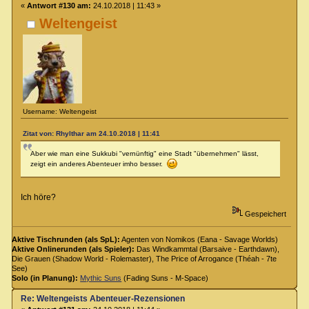
«
Antwort #130 am:
24.10.2018 | 11:43 »
Weltengeist
Username: Weltengeist
Zitat von: Rhylthar am 24.10.2018 | 11:41
Aber wie man eine Sukkubi "vernünftig" eine Stadt "übernehmen" lässt,
zeigt ein anderes Abenteuer imho besser.
Ich höre?
Gespeichert
Aktive Tischrunden (als SpL):
Agenten von Nomikos (Eana - Savage Worlds)
Aktive Onlinerunden (als Spieler):
Das Windkammtal (Barsaive - Earthdawn),
Die Grauen (Shadow World - Rolemaster), The Price of Arrogance (Théah - 7te
See)
Solo (in Planung):
Mythic Suns
(Fading Suns - M-Space)
Re: Weltengeists Abenteuer-Rezensionen