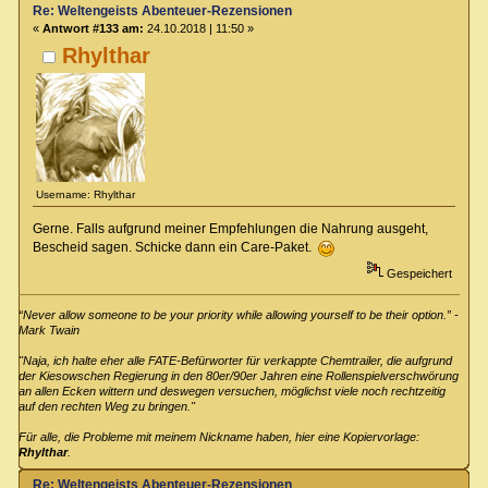
Re: Weltengeists Abenteuer-Rezensionen
«
Antwort #133 am:
24.10.2018 | 11:50 »
Rhylthar
Username: Rhylthar
Gerne. Falls aufgrund meiner Empfehlungen die Nahrung ausgeht,
Bescheid sagen. Schicke dann ein Care-Paket.
Gespeichert
“Never allow someone to be your priority while allowing yourself to be their option.” -
Mark Twain
"Naja, ich halte eher alle FATE-Befürworter für verkappte Chemtrailer, die aufgrund
der Kiesowschen Regierung in den 80er/90er Jahren eine Rollenspielverschwörung
an allen Ecken wittern und deswegen versuchen, möglichst viele noch rechtzeitig
auf den rechten Weg zu bringen."
Für alle, die Probleme mit meinem Nickname haben, hier eine Kopiervorlage:
Rhylthar
.
Re: Weltengeists Abenteuer-Rezensionen