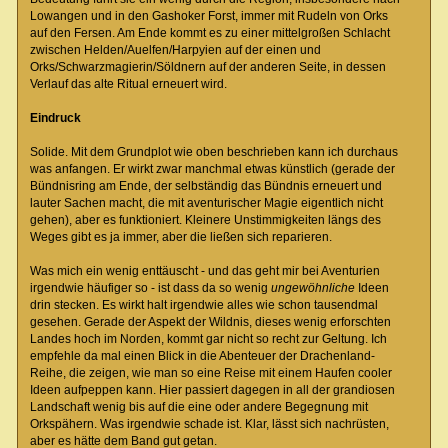
Lowangen und in den Gashoker Forst, immer mit Rudeln von Orks
auf den Fersen. Am Ende kommt es zu einer mittelgroßen Schlacht
zwischen Helden/Auelfen/Harpyien auf der einen und
Orks/Schwarzmagierin/Söldnern auf der anderen Seite, in dessen
Verlauf das alte Ritual erneuert wird.
Eindruck
Solide. Mit dem Grundplot wie oben beschrieben kann ich durchaus
was anfangen. Er wirkt zwar manchmal etwas künstlich (gerade der
Bündnisring am Ende, der selbständig das Bündnis erneuert und
lauter Sachen macht, die mit aventurischer Magie eigentlich nicht
gehen), aber es funktioniert. Kleinere Unstimmigkeiten längs des
Weges gibt es ja immer, aber die ließen sich reparieren.
Was mich ein wenig enttäuscht - und das geht mir bei Aventurien
irgendwie häufiger so - ist dass da so wenig
ungewöhnliche
Ideen
drin stecken. Es wirkt halt irgendwie alles wie schon tausendmal
gesehen. Gerade der Aspekt der Wildnis, dieses wenig erforschten
Landes hoch im Norden, kommt gar nicht so recht zur Geltung. Ich
empfehle da mal einen Blick in die Abenteuer der Drachenland-
Reihe, die zeigen, wie man so eine Reise mit einem Haufen cooler
Ideen aufpeppen kann. Hier passiert dagegen in all der grandiosen
Landschaft wenig bis auf die eine oder andere Begegnung mit
Orkspähern. Was irgendwie schade ist. Klar, lässt sich nachrüsten,
aber es hätte dem Band gut getan.