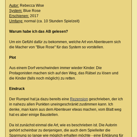
Autor:
Rebecca Wise
System:
Blue Rose
Erschienen:
2017
Umfang:
normal (ca. 10 Stunden Spielzeit)
Warum habe ich das AB gelesen?
Um ein Gefühl dafür zu bekommen, welche Art von Abenteuern sich
die Macher von "Blue Rose" für das System so vorstellen.
Plot
Aus einem Dorf verschwinden immer wieder Kinder. Die
Protagonisten machen sich auf den Weg, das Rätsel zu lösen und
die Kinder (falls noch möglich) zu retten.
Eindruck
Der Rumpel hat ja dazu bereits eine
Rezension
geschrieben, der ich
in nahezu allen Punkten uneingeschränkt zustimmen kann. Ich
denke, man kann aus dem Abenteuer etwas machen, vom Blatt weg
hat es aber einige Baustellen.
Da ist zunächst einmal die Art, wie es beschrieben ist. Die Autorin
gehört scheinbar zu denjenigen, die auch dem Spielleiter die
Spannung so lange wie möglich erhalten möchte - eine Erklärung für