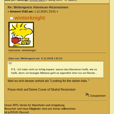
Re: Weltengeists Abenteuer-Rezensionen
«
Antwort #142 am:
1.12.2018 | 23:01 »
winterknight
Username: winterknight
Zitat von: Weltengeist am 6.11.2018 | 20:12
P.S.: Ich habe nicht so richtig kapiert, warum das Abenteuer heißt, wie es
heißt, denn um besagte Mistress geht es eigentlich eher nur am Rande...
Weil es sich besser anhört als "Looking for the stolen kids. "
Freue mich auf Deine Curse of Strahd Rezension
Gespeichert
Unser RPG Verein für Mannheim und Umgebung.
Besucher und neue Mitglieder sind uns immer willkommen
bit.ly/RSVK-Discord