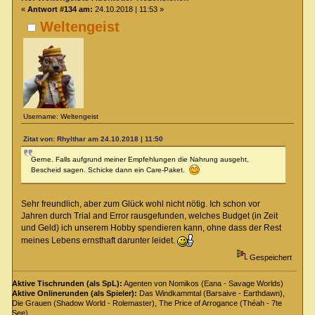
«
Antwort #134 am:
24.10.2018 | 11:53 »
Weltengeist
Username: Weltengeist
Zitat von: Rhylthar am 24.10.2018 | 11:50
Gerne. Falls aufgrund meiner Empfehlungen die Nahrung ausgeht,
Bescheid sagen. Schicke dann ein Care-Paket.
Sehr freundlich, aber zum Glück wohl nicht nötig. Ich schon vor
Jahren durch Trial and Error rausgefunden, welches Budget (in Zeit
und Geld) ich unserem Hobby spendieren kann, ohne dass der Rest
meines Lebens ernsthaft darunter leidet.
Gespeichert
Aktive Tischrunden (als SpL):
Agenten von Nomikos (Eana - Savage Worlds)
Aktive Onlinerunden (als Spieler):
Das Windkammtal (Barsaive - Earthdawn),
Die Grauen (Shadow World - Rolemaster), The Price of Arrogance (Théah - 7te
See)