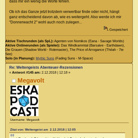
dass mir ein wenig die Worte fehlen.
Ob ich das Ganze jetzt trotzdem verwertbar finde oder nicht, hängt
ganz entscheidend davon ab, wie es weitergeht. Also werde ich mir
"Donnerwacht 2" wohl auch noch zulegen...
Gespeichert
Aktive Tischrunden (als SpL):
Agenten von Nomikos (Eana - Savage Worlds)
Aktive Onlinerunden (als Spieler):
Das Windkammtal (Barsaive - Earthdawn),
Die Grauen (Shadow World - Rolemaster), The Price of Arrogance (Théah - 7te
See)
Solo (in Planung):
Mythic Suns
(Fading Suns - M-Space)
Re: Weltengeists Abenteuer-Rezensionen
«
Antwort #145 am:
2.12.2018 | 12:18 »
Megavolt
Username: Megavolt
Zitat von: Weltengeist am 2.12.2018 | 12:05