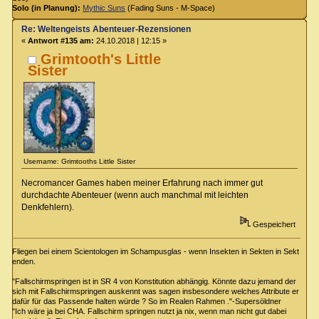
Solo (in Planung):
Mythic Suns
(Fading Suns - M-Space)
Re: Weltengeists Abenteuer-Rezensionen
«
Antwort #135 am:
24.10.2018 | 12:15 »
Grimtooth's Little
Sister
Username: Grimtooths Little Sister
Necromancer Games haben meiner Erfahrung nach immer gut
durchdachte Abenteuer (wenn auch manchmal mit leichten
Denkfehlern).
Gespeichert
Fliegen bei einem Scientologen im Schampusglas - wenn Insekten in Sekten in Sekt
enden.
"Fallschirmspringen ist in SR 4 von Konstitution abhängig. Könnte dazu jemand der
sich mit Fallschirmspringen auskennt was sagen insbesondere welches Attribute er
dafür für das Passende halten würde ? So im Realen Rahmen ."-Supersöldner
"Ich wäre ja bei CHA. Fallschirm springen nutzt ja nix, wenn man nicht gut dabei