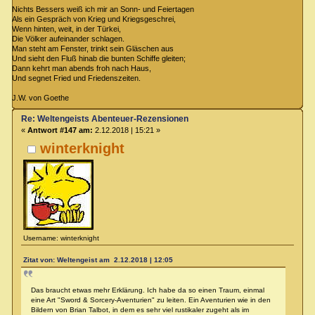
Nichts Bessers weiß ich mir an Sonn- und Feiertagen
Als ein Gespräch von Krieg und Kriegsgeschrei,
Wenn hinten, weit, in der Türkei,
Die Völker aufeinander schlagen.
Man steht am Fenster, trinkt sein Gläschen aus
Und sieht den Fluß hinab die bunten Schiffe gleiten;
Dann kehrt man abends froh nach Haus,
Und segnet Fried und Friedenszeiten.
J.W. von Goethe
Re: Weltengeists Abenteuer-Rezensionen
«
Antwort #147 am:
2.12.2018 | 15:21 »
winterknight
Username: winterknight
Zitat von: Weltengeist am 2.12.2018 | 12:05
Das braucht etwas mehr Erklärung. Ich habe da so einen Traum, einmal
eine Art "Sword & Sorcery-Aventurien" zu leiten. Ein Aventurien wie in den
Bildern von Brian Talbot, in dem es sehr viel rustikaler zugeht als im