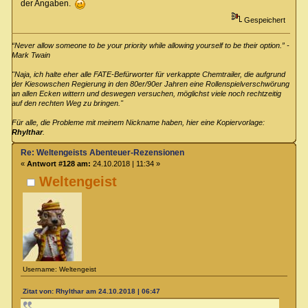
der Angaben.
Gespeichert
“Never allow someone to be your priority while allowing yourself to be their option.” -
Mark Twain
"Naja, ich halte eher alle FATE-Befürworter für verkappte Chemtrailer, die aufgrund
der Kiesowschen Regierung in den 80er/90er Jahren eine Rollenspielverschwörung
an allen Ecken wittern und deswegen versuchen, möglichst viele noch rechtzeitig
auf den rechten Weg zu bringen."
Für alle, die Probleme mit meinem Nickname haben, hier eine Kopiervorlage:
Rhylthar
.
Re: Weltengeists Abenteuer-Rezensionen
«
Antwort #128 am:
24.10.2018 | 11:34 »
Weltengeist
Username: Weltengeist
Zitat von: Rhylthar am 24.10.2018 | 06:47