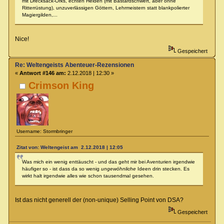
mit Drecksack-Orks, echten Helden (mit Bastardschwert, aber ohne
Ritterrüstung), unzuverlässigen Göttern, Lehrmeistern statt blankpolierter
Magiergilden,...
Nice!
Gespeichert
Re: Weltengeists Abenteuer-Rezensionen
«
Antwort #146 am:
2.12.2018 | 12:30 »
Crimson King
Username: Stormbringer
Zitat von: Weltengeist am 2.12.2018 | 12:05
Was mich ein wenig enttäuscht - und das geht mir bei Aventurien irgendwie
häufiger so - ist dass da so wenig
ungewöhnliche
Ideen drin stecken. Es
wirkt halt irgendwie alles wie schon tausendmal gesehen.
Ist das nicht generell der (non-unique) Selling Point von DSA?
Gespeichert