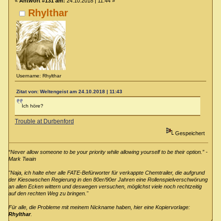
«
Antwort #131 am:
24.10.2018 | 11:44 »
Rhylthar
Username: Rhylthar
Zitat von: Weltengeist am 24.10.2018 | 11:43
Ich höre?
Trouble at Durbenford
Gespeichert
“Never allow someone to be your priority while allowing yourself to be their option.” -
Mark Twain
"Naja, ich halte eher alle FATE-Befürworter für verkappte Chemtrailer, die aufgrund
der Kiesowschen Regierung in den 80er/90er Jahren eine Rollenspielverschwörung
an allen Ecken wittern und deswegen versuchen, möglichst viele noch rechtzeitig
auf den rechten Weg zu bringen."
Für alle, die Probleme mit meinem Nickname haben, hier eine Kopiervorlage:
Rhylthar
.