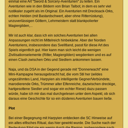
einmal eine Art "Sword & Sorcery-Aventurien" zu leiten. Ein
Aventurien wie in den Bildern von Brian Talbot, in dem es sehr viel
rustikaler zugeht als im Original. Ein Aventurien mit Drecksack-Orks,
echten Helden (mit Bastardschwert, aber ohne Ritterrüstung),
unzuverlässigen Göttern, Lehrmeistern statt blankpolierter
Magiergilden,...
Mir ist auch klar, dass ich ein solches Aventurien bei allen
Anpassungen nicht im Mittelreich hinbekäme. Aber der Norden
Aventuriens, insbesondere das Svelltland, passt für diese Art des
Spiels eigentlich gut. Hier kann man sich leicht die wenigen
Zivilisationselemente (Ritter, Magiergilden) wegdenken und es auf
einen Clash zwischen Orks und Siedlern ankommen lassen.
Naja, und da DSA in der Gegend gerade mit "Donnerwacht" eine
Mini-Kampagne herausgebracht hat, die vom Stil her (wildes
ungezähmtes Land, Harpyien als intelligente Gegner/Verbündete,
marodierende Orks, Trümmer alter Elfenreiche, dazwischen dreckige,
hartgesottene Siedler und sogar ein echter Riese) dazu passen
würde, habe ich mir das mal durchgelesen unter dem Aspekt, ob sich
daraus eine Geschichte für so ein düsteres Aventurien bauen ließe.
Plot
Bei einer Begegnung mit Harpyien entdecken die SC Hinweise auf
ein altes elfisches Ritual, das hier gewirkt wurde. Die Suche nach der
Bedeutung führt sie ein wenig durch die Region, insbesondere nach