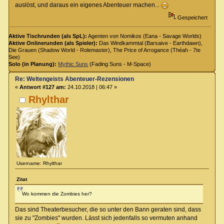
auslöst, und daraus ein eigenes Abenteuer machen...
Gespeichert
Aktive Tischrunden (als SpL):
Agenten von Nomikos (Eana - Savage Worlds)
Aktive Onlinerunden (als Spieler):
Das Windkammtal (Barsaive - Earthdawn),
Die Grauen (Shadow World - Rolemaster), The Price of Arrogance (Théah - 7te
See)
Solo (in Planung):
Mythic Suns
(Fading Suns - M-Space)
Re: Weltengeists Abenteuer-Rezensionen
«
Antwort #127 am:
24.10.2018 | 06:47 »
Rhylthar
Username: Rhylthar
Zitat
Wo kommen die Zombies her?
Das sind Theaterbesucher, die so unter den Bann geraten sind, dass
sie zu "Zombies" wurden. Lässt sich jedenfalls so vermuten anhand