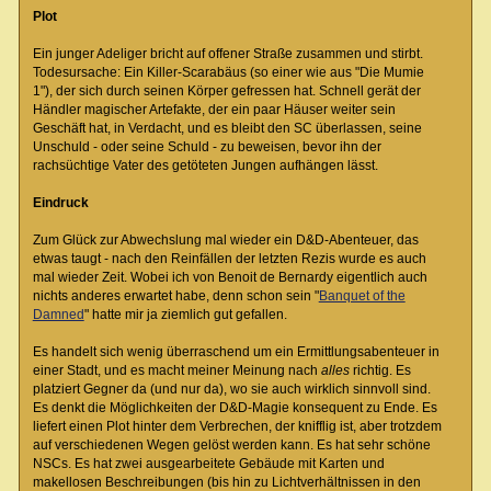
Plot
Ein junger Adeliger bricht auf offener Straße zusammen und stirbt.
Todesursache: Ein Killer-Scarabäus (so einer wie aus "Die Mumie
1"), der sich durch seinen Körper gefressen hat. Schnell gerät der
Händler magischer Artefakte, der ein paar Häuser weiter sein
Geschäft hat, in Verdacht, und es bleibt den SC überlassen, seine
Unschuld - oder seine Schuld - zu beweisen, bevor ihn der
rachsüchtige Vater des getöteten Jungen aufhängen lässt.
Eindruck
Zum Glück zur Abwechslung mal wieder ein D&D-Abenteuer, das
etwas taugt - nach den Reinfällen der letzten Rezis wurde es auch
mal wieder Zeit. Wobei ich von Benoit de Bernardy eigentlich auch
nichts anderes erwartet habe, denn schon sein "
Banquet of the
Damned
" hatte mir ja ziemlich gut gefallen.
Es handelt sich wenig überraschend um ein Ermittlungsabenteuer in
einer Stadt, und es macht meiner Meinung nach
alles
richtig. Es
platziert Gegner da (und nur da), wo sie auch wirklich sinnvoll sind.
Es denkt die Möglichkeiten der D&D-Magie konsequent zu Ende. Es
liefert einen Plot hinter dem Verbrechen, der knifflig ist, aber trotzdem
auf verschiedenen Wegen gelöst werden kann. Es hat sehr schöne
NSCs. Es hat zwei ausgearbeitete Gebäude mit Karten und
makellosen Beschreibungen (bis hin zu Lichtverhältnissen in den