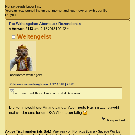
Not so people know this:
You can read something on the Internet and just move on with your life.
Do you?
Re: Weltengeists Abenteuer-Rezensionen
«
Antwort #143 am:
2.12.2018 | 09:42 »
Weltengeist
Username: Weltengeist
Zitat von: winterknight am 1.12.2018 | 23:01
Freue mich auf Deine Curse of Strahd Rezension
Die kommt wohl erst Anfang Januar. Aber heute Nachmittag ist wohl
mal wieder eine für ein DSA-Abenteuer fällig
.
Gespeichert
Aktive Tischrunden (als SpL):
Agenten von Nomikos (Eana - Savage Worlds)