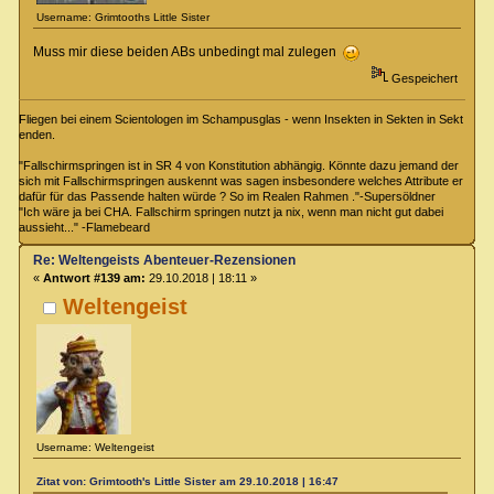
Username: Grimtooths Little Sister
Muss mir diese beiden ABs unbedingt mal zulegen
Gespeichert
Fliegen bei einem Scientologen im Schampusglas - wenn Insekten in Sekten in Sekt
enden.
"Fallschirmspringen ist in SR 4 von Konstitution abhängig. Könnte dazu jemand der
sich mit Fallschirmspringen auskennt was sagen insbesondere welches Attribute er
dafür für das Passende halten würde ? So im Realen Rahmen ."-Supersöldner
"Ich wäre ja bei CHA. Fallschirm springen nutzt ja nix, wenn man nicht gut dabei
aussieht..." -Flamebeard
Re: Weltengeists Abenteuer-Rezensionen
«
Antwort #139 am:
29.10.2018 | 18:11 »
Weltengeist
Username: Weltengeist
Zitat von: Grimtooth's Little Sister am 29.10.2018 | 16:47