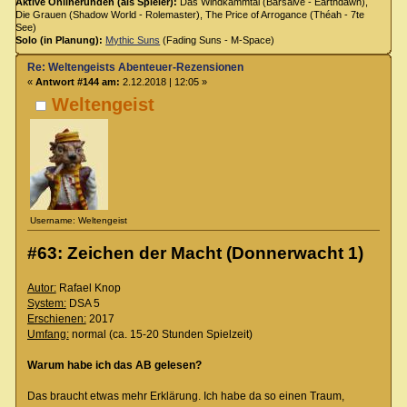
Aktive Onlinerunden (als Spieler):
Das Windkammtal (Barsaive - Earthdawn),
Die Grauen (Shadow World - Rolemaster), The Price of Arrogance (Théah - 7te
See)
Solo (in Planung):
Mythic Suns
(Fading Suns - M-Space)
Re: Weltengeists Abenteuer-Rezensionen
«
Antwort #144 am:
2.12.2018 | 12:05 »
Weltengeist
Username: Weltengeist
#63: Zeichen der Macht (Donnerwacht 1)
Autor:
Rafael Knop
System:
DSA 5
Erschienen:
2017
Umfang:
normal (ca. 15-20 Stunden Spielzeit)
Warum habe ich das AB gelesen?
Das braucht etwas mehr Erklärung. Ich habe da so einen Traum,