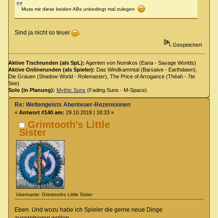
Muss mir diese beiden ABs unbedingt mal zulegen
Sind ja nicht so teuer
.
Gespeichert
Aktive Tischrunden (als SpL):
Agenten von Nomikos (Eana - Savage Worlds)
Aktive Onlinerunden (als Spieler):
Das Windkammtal (Barsaive - Earthdawn),
Die Grauen (Shadow World - Rolemaster), The Price of Arrogance (Théah - 7te
See)
Solo (in Planung):
Mythic Suns
(Fading Suns - M-Space)
Re: Weltengeists Abenteuer-Rezensionen
«
Antwort #140 am:
29.10.2018 | 18:33 »
Grimtooth's Little
Sister
Username: Grimtooths Little Sister
Eben. Und wozu habe ich Spieler die gerne neue Dinge
ausprobieren wollen.