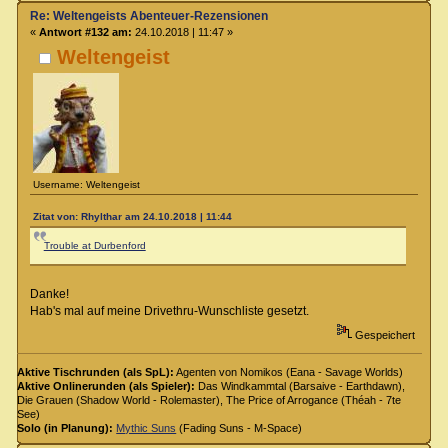
Re: Weltengeists Abenteuer-Rezensionen
«
Antwort #132 am:
24.10.2018 | 11:47 »
Weltengeist
Username: Weltengeist
Zitat von: Rhylthar am 24.10.2018 | 11:44
Trouble at Durbenford
Danke!
Hab's mal auf meine Drivethru-Wunschliste gesetzt.
Gespeichert
Aktive Tischrunden (als SpL):
Agenten von Nomikos (Eana - Savage Worlds)
Aktive Onlinerunden (als Spieler):
Das Windkammtal (Barsaive - Earthdawn),
Die Grauen (Shadow World - Rolemaster), The Price of Arrogance (Théah - 7te
See)
Solo (in Planung):
Mythic Suns
(Fading Suns - M-Space)