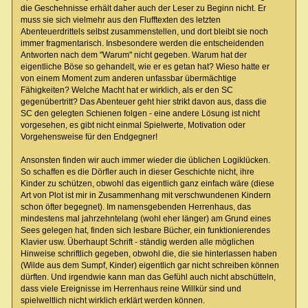
die Geschehnisse erhält daher auch der Leser zu Beginn nicht. Er
muss sie sich vielmehr aus den Flufftexten des letzten
Abenteuerdrittels selbst zusammenstellen, und dort bleibt sie noch
immer fragmentarisch. Insbesondere werden die entscheidenden
Antworten nach dem "Warum" nicht gegeben. Warum hat der
eigentliche Böse so gehandelt, wie er es getan hat? Wieso hatte er
von einem Moment zum anderen unfassbar übermächtige
Fähigkeiten? Welche Macht hat er wirklich, als er den SC
gegenübertritt? Das Abenteuer geht hier strikt davon aus, dass die
SC den gelegten Schienen folgen - eine andere Lösung ist nicht
vorgesehen, es gibt nicht einmal Spielwerte, Motivation oder
Vorgehensweise für den Endgegner!
Ansonsten finden wir auch immer wieder die üblichen Logiklücken.
So schaffen es die Dörfler auch in dieser Geschichte nicht, ihre
Kinder zu schützen, obwohl das eigentlich ganz einfach wäre (diese
Art von Plot ist mir in Zusammenhang mit verschwundenen Kindern
schon öfter begegnet). Im namensgebenden Herrenhaus, das
mindestens mal jahrzehntelang (wohl eher länger) am Grund eines
Sees gelegen hat, finden sich lesbare Bücher, ein funktionierendes
Klavier usw. Überhaupt Schrift - ständig werden alle möglichen
Hinweise schriftlich gegeben, obwohl die, die sie hinterlassen haben
(Wilde aus dem Sumpf, Kinder) eigentlich gar nicht schreiben können
dürften. Und irgendwie kann man das Gefühl auch nicht abschütteln,
dass viele Ereignisse im Herrenhaus reine Willkür sind und
spielweltlich nicht wirklich erklärt werden können.