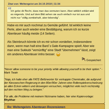
Zitat von: Weltengeist am 24.10.2018 | 11:34
Ich gebe dir Recht, dass man das vermuten kann. Aber wirklich erklärt wird
es nirgends. Und auf dem Bild sehen sie auch einfach nur tot aus und
nicht nur "völlig zombiehaft, aber lebendig".
Habe es mir auch nochmal zu Gemüte geführt. Ist wirklich keine
Perle, aber auch wieder eine Bestätigung, warum ich so kurze
Abenteuer häufig meide (14 Seiten).
Als Steinbruch könnte ich es mir schon vorstellen, insbesondere
dann, wenn man halt eine Bard´s Gate-Kampagne spielt. Aber wie
man eine Sukkubi "vernünftig" eine Stadt "übernehmen" lässt, zeigt
ein anderes Abenteuer imho besser.
Gespeichert
“Never allow someone to be your priority while allowing yourself to be their option.” -
Mark Twain
"Naja, ich halte eher alle FATE-Befürworter für verkappte Chemtrailer, die aufgrund
der Kiesowschen Regierung in den 80er/90er Jahren eine Rollenspielverschwörung
an allen Ecken wittern und deswegen versuchen, möglichst viele noch rechtzeitig
auf den rechten Weg zu bringen."
Für alle, die Probleme mit meinem Nickname haben, hier eine Kopiervorlage:
Rhylthar
.
Re: Weltengeists Abenteuer-Rezensionen