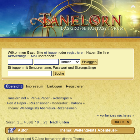
Willkommen
Gast
. Bitte
einloggen
oder
registrieren
. Haben Sie Ihre
Aktivierungs E-Mail
übersehen?
Einloggen mit Benutzername, Passwort und Sitzungslänge
Übersicht
Impressum
Einloggen
Registrieren
Tanelorn.net
»
Pen & Paper - Rollenspiel
»
Pen & Paper - Rezensionen
(Moderator:
Thallion
) »
Thema:
Weltengeists Abenteuer-Rezensionen
« vorheriges
nächstes »
DRUCKEN
Seiten:
1
...
4
5
[
6
]
7
8
...
23
Nach unten
Autor
Thema: Weltengeists Abenteuer-
Rezensionen (Gelesen 242626 mal)
0 Mitglieder und 5 Gäste betrachten dieses Thema.