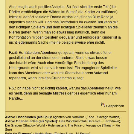
Aber es gibt auch positive Aspekte. So lässt sich der erste Teil (die
Dörfler verdächtigen die Wilden im Sumpf, die Kinder zu entführen)
leicht zu der Art sozialem Drama ausbauen, für das Blue Rose ja
eigentlich stehen will. Und das Horrorhaus im zweiten Teil kann mit
den richtigen Spielern und dem richtigen Spielleiter ziemlich an die
Nieren gehen. Wenn man so etwas mag natürlich, denn die
Konfrontation mit den Geistern gequälter und ermordeter Kinder ist ja
nicht jedermanns Sache (meine beispielsweise eher nicht).
Fazit: Es hätte dem Abenteuer gut getan, wenn es etwas offener
gestaltet und an der einen oder anderen Stelle etwas besser
durchdacht wäre. Auch eine vernünftige Beschreibung des
Hintergrunds wird schmerzlich vermisst. Ein engagierter Spielleiter
kann das Abenteuer aber wohl mit überschaubarem Aufwand
reparieren, wenn ihm das Grundthema zusagt.
P.S.: Ich habe nicht so richtig kapiert, warum das Abenteuer heißt, wie
es heißt, denn um besagte Mistress geht es eigentlich eher nur am
Rande...
Gespeichert
Aktive Tischrunden (als SpL):
Agenten von Nomikos (Eana - Savage Worlds)
Aktive Onlinerunden (als Spieler):
Das Windkammtal (Barsaive - Earthdawn),
Die Grauen (Shadow World - Rolemaster), The Price of Arrogance (Théah - 7te
See)
Solo (in Planung):
Mythic Suns
(Fading Suns - M-Space)