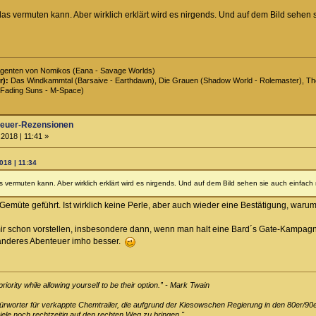
as vermuten kann. Aber wirklich erklärt wird es nirgends. Und auf dem Bild sehen si
genten von Nomikos (Eana - Savage Worlds)
r):
Das Windkammtal (Barsaive - Earthdawn), Die Grauen (Shadow World - Rolemaster), The 
Fading Suns - M-Space)
teuer-Rezensionen
2018 | 11:41 »
018 | 11:34
 vermuten kann. Aber wirklich erklärt wird es nirgends. Und auf dem Bild sehen sie auch einfach n
emüte geführt. Ist wirklich keine Perle, aber auch wieder eine Bestätigung, warum
mir schon vorstellen, insbesondere dann, wenn man halt eine Bard´s Gate-Kampagne 
 anderes Abenteuer imho besser.
ority while allowing yourself to be their option.” - Mark Twain
efürworter für verkappte Chemtrailer, die aufgrund der Kiesowschen Regierung in den 80er/90
le noch rechtzeitig auf den rechten Weg zu bringen."