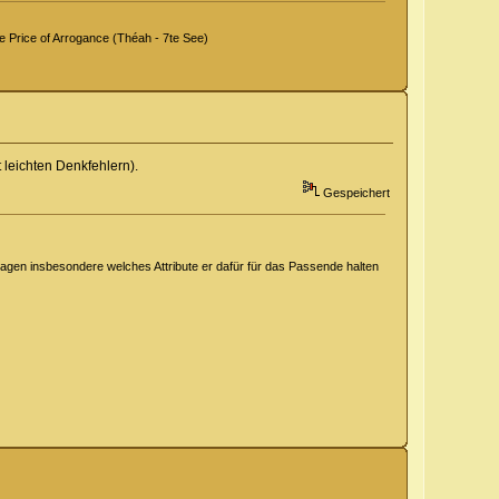
Price of Arrogance (Théah - 7te See)
eichten Denkfehlern).
Gespeichert
sagen insbesondere welches Attribute er dafür für das Passende halten