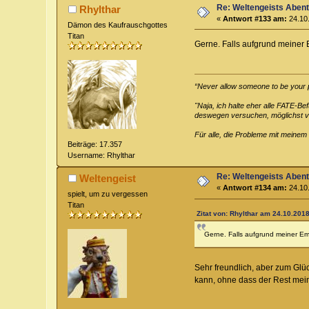
Re: Weltengeists Aben
Rhylthar
«
Antwort #133 am:
24.10.
Dämon des Kaufrauschgottes
Titan
Gerne. Falls aufgrund meiner
“Never allow someone to be your pri
"Naja, ich halte eher alle FATE-B
deswegen versuchen, möglichst vie
Für alle, die Probleme mit meinem
Beiträge: 17.357
Username: Rhylthar
Re: Weltengeists Aben
Weltengeist
«
Antwort #134 am:
24.10.
spielt, um zu vergessen
Titan
Zitat von: Rhylthar am 24.10.2018
Gerne. Falls aufgrund meiner E
Sehr freundlich, aber zum Glü
kann, ohne dass der Rest mein