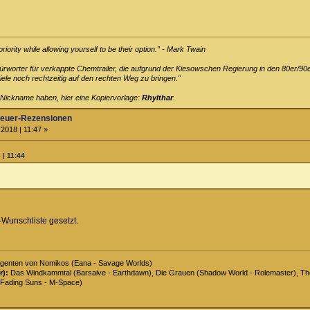
ority while allowing yourself to be their option.” - Mark Twain
efürworter für verkappte Chemtrailer, die aufgrund der Kiesowschen Regierung in den 80er/90
le noch rechtzeitig auf den rechten Weg zu bringen."
 Nickname haben, hier eine Kopiervorlage:
Rhylthar
.
teuer-Rezensionen
2018 | 11:47 »
 | 11:44
-Wunschliste gesetzt.
genten von Nomikos (Eana - Savage Worlds)
r):
Das Windkammtal (Barsaive - Earthdawn), Die Grauen (Shadow World - Rolemaster), The 
Fading Suns - M-Space)