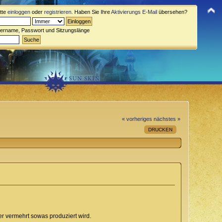
itte
einloggen
oder
registrieren
. Haben Sie Ihre
Aktivierungs E-Mail
übersehen?
zername, Passwort und Sitzungslänge
« vorheriges
nächstes »
DRUCKEN
r vermehrt sowas produziert wird.