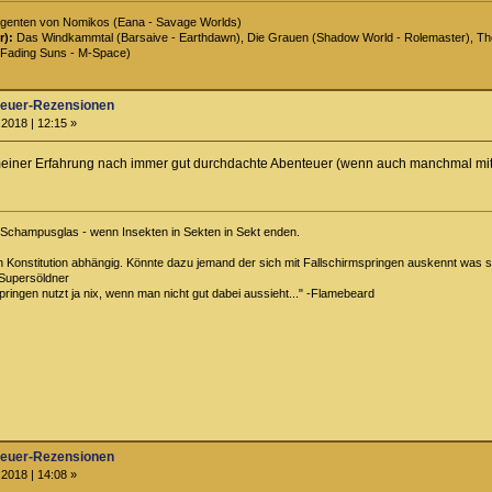
genten von Nomikos (Eana - Savage Worlds)
r):
Das Windkammtal (Barsaive - Earthdawn), Die Grauen (Shadow World - Rolemaster), The 
Fading Suns - M-Space)
teuer-Rezensionen
2018 | 12:15 »
ner Erfahrung nach immer gut durchdachte Abenteuer (wenn auch manchmal mit l
m Schampusglas - wenn Insekten in Sekten in Sekt enden.
on Konstitution abhängig. Könnte dazu jemand der sich mit Fallschirmspringen auskennt was 
Supersöldner
pringen nutzt ja nix, wenn man nicht gut dabei aussieht..." -Flamebeard
teuer-Rezensionen
2018 | 14:08 »