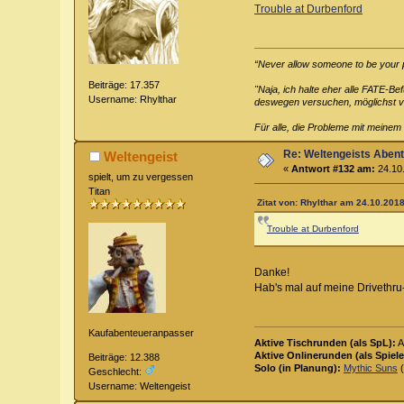
Trouble at Durbenford
“Never allow someone to be your pri
Beiträge: 17.357
"Naja, ich halte eher alle FATE-B
Username: Rhylthar
deswegen versuchen, möglichst vie
Für alle, die Probleme mit meinem
Re: Weltengeists Aben
Weltengeist
«
Antwort #132 am:
24.10.
spielt, um zu vergessen
Titan
Zitat von: Rhylthar am 24.10.2018
Trouble at Durbenford
Danke!
Hab's mal auf meine Drivethru
Kaufabenteueranpasser
Aktive Tischrunden (als SpL):
A
Aktive Onlinerunden (als Spiele
Beiträge: 12.388
Solo (in Planung):
Mythic Suns
(
Geschlecht:
Username: Weltengeist