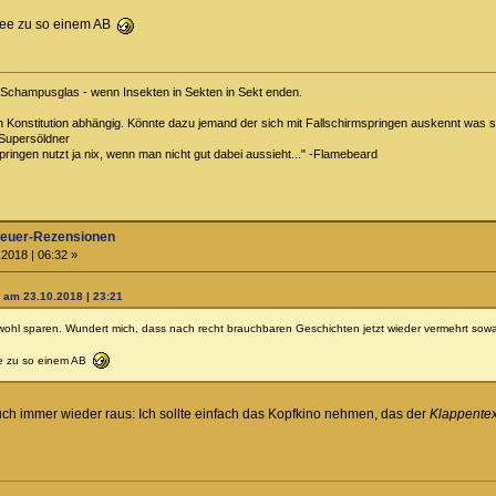
Idee zu so einem AB
m Schampusglas - wenn Insekten in Sekten in Sekt enden.
on Konstitution abhängig. Könnte dazu jemand der sich mit Fallschirmspringen auskennt was 
Supersöldner
pringen nutzt ja nix, wenn man nicht gut dabei aussieht..." -Flamebeard
teuer-Rezensionen
2018 | 06:32 »
er am 23.10.2018 | 23:21
wohl sparen. Wundert mich, dass nach recht brauchbaren Geschichten jetzt wieder vermehrt sowas
dee zu so einem AB
r auch immer wieder raus: Ich sollte einfach das Kopfkino nehmen, das der
Klappentex