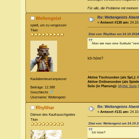
Für alle, die Probleme mit meinem
Re: Weltengeists Aben
Weltengeist
«
Antwort #130 am:
24.10.
spielt, um zu vergessen
Titan
Zitat von: Rhylthar am 24.10.2018
Aber wie man eine Sukkubi "vern
Ich höre?
Aktive Tischrunden (als SpL):
A
Kaufabenteueranpasser
Aktive Onlinerunden (als Spiele
Solo (in Planung):
Mythic Suns
(
Beiträge: 12.388
Geschlecht:
Username: Weltengeist
Re: Weltengeists Aben
Rhylthar
«
Antwort #131 am:
24.10.
Dämon des Kaufrauschgottes
Titan
Zitat von: Weltengeist am 24.10.2
Ich höre?