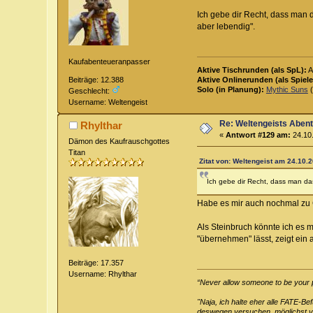
Ich gebe dir Recht, dass man d
aber lebendig".
Kaufabenteueranpasser
Aktive Tischrunden (als SpL):
A
Aktive Onlinerunden (als Spiele
Beiträge: 12.388
Solo (in Planung):
Mythic Suns
(
Geschlecht:
Username: Weltengeist
Re: Weltengeists Aben
Rhylthar
«
Antwort #129 am:
24.10.
Dämon des Kaufrauschgottes
Titan
Zitat von: Weltengeist am 24.10.2
Ich gebe dir Recht, dass man das
Habe es mir auch nochmal zu G
Als Steinbruch könnte ich es 
"übernehmen" lässt, zeigt ein
Beiträge: 17.357
Username: Rhylthar
“Never allow someone to be your pri
"Naja, ich halte eher alle FATE-B
deswegen versuchen, möglichst vie