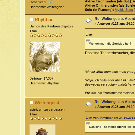
Aktive Tischrunden (als SpL):
A
Geschlecht:
Aktive Onlinerunden (als Spiele
Username: Weltengeist
Solo (in Planung):
Mythic Suns
(
Re: Weltengeists Aben
Rhylthar
«
Antwort #127 am:
24.10.
Dämon des Kaufrauschgottes
Titan
Zitat
Wo kommen die Zombies her?
Das sind Theaterbesucher, die
“Never allow someone to be your pri
Beiträge: 17.357
"Naja, ich halte eher alle FATE-B
Username: Rhylthar
deswegen versuchen, möglichst vie
Für alle, die Probleme mit meinem
Re: Weltengeists Aben
Weltengeist
«
Antwort #128 am:
24.10.
spielt, um zu vergessen
Titan
Zitat von: Rhylthar am 24.10.2018
Das sind Theaterbesucher, die s