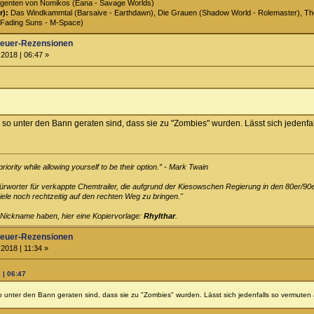
genten von Nomikos (Eana - Savage Worlds)
r):
Das Windkammtal (Barsaive - Earthdawn), Die Grauen (Shadow World - Rolemaster), The 
Fading Suns - M-Space)
teuer-Rezensionen
2018 | 06:47 »
 so unter den Bann geraten sind, dass sie zu "Zombies" wurden. Lässt sich jeden
ority while allowing yourself to be their option.” - Mark Twain
efürworter für verkappte Chemtrailer, die aufgrund der Kiesowschen Regierung in den 80er/90
le noch rechtzeitig auf den rechten Weg zu bringen."
 Nickname haben, hier eine Kopiervorlage:
Rhylthar
.
teuer-Rezensionen
2018 | 11:34 »
 | 06:47
o unter den Bann geraten sind, dass sie zu "Zombies" wurden. Lässt sich jedenfalls so vermut