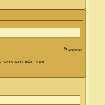
Gespeichert
Price of Arrogance (Théah - 7te See)