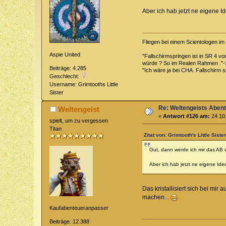
Aber ich hab jetzt ne eigene 
Fliegen bei einem Scientologen i
Aspie United
"Fallschirmspringen ist in SR 4 v
würde ? So im Realen Rahmen ."-
Beiträge: 4.285
"Ich wäre ja bei CHA. Fallschirm s
Geschlecht:
Username: Grimtooths Little
Sister
Re: Weltengeists Aben
Weltengeist
«
Antwort #126 am:
24.10.
spielt, um zu vergessen
Titan
Zitat von: Grimtooth's Little Sist
Gut, dann werde ich mir das AB 
Aber ich hab jetzt ne eigene I
Das kristallisiert sich bei mi
machen...
Kaufabenteueranpasser
Beiträge: 12.388