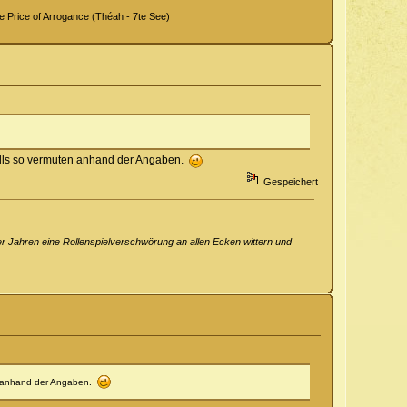
Price of Arrogance (Théah - 7te See)
falls so vermuten anhand der Angaben.
Gespeichert
er Jahren eine Rollenspielverschwörung an allen Ecken wittern und
en anhand der Angaben.