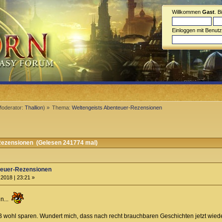
Willkommen
Gast
. B
Einloggen mit Benut
oderator:
Thallion
) »
Thema:
Weltengeists Abenteuer-Rezensionen
ezensionen (Gelesen 241774 mal)
teuer-Rezensionen
2018 | 23:21 »
n...
B wohl sparen. Wundert mich, dass nach recht brauchbaren Geschichten jetzt wiede