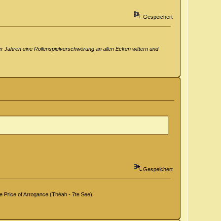
Gespeichert
er Jahren eine Rollenspielverschwörung an allen Ecken wittern und
Gespeichert
Price of Arrogance (Théah - 7te See)