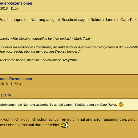
teuer-Rezensionen
2018 | 11:50 »
 Empfehlungen die Nahrung ausgeht, Bescheid sagen. Schicke dann ein Care-Pak
ority while allowing yourself to be their option.” - Mark Twain
efürworter für verkappte Chemtrailer, die aufgrund der Kiesowschen Regierung in den 80er/90
le noch rechtzeitig auf den rechten Weg zu bringen."
 Nickname haben, hier eine Kopiervorlage:
Rhylthar
.
teuer-Rezensionen
2018 | 11:53 »
 | 11:50
mpfehlungen die Nahrung ausgeht, Bescheid sagen. Schicke dann ein Care-Paket.
ck wohl nicht nötig. Ich schon vor Jahren durch Trial and Error rausgefunden, wel
es Lebens ernsthaft darunter leidet.