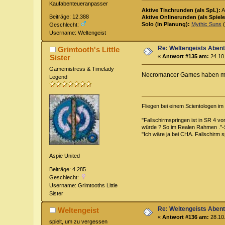
Kaufabenteueranpasser
Aktive Tischrunden (als SpL):
A
Beiträge: 12.388
Aktive Onlinerunden (als Spiele
Solo (in Planung):
Mythic Suns
(
Geschlecht:
Username: Weltengeist
Re: Weltengeists Aben
Grimtooth's Little
Sister
«
Antwort #135 am:
24.10.
Gamemistress & Timelady
Necromancer Games haben mei
Legend
Fliegen bei einem Scientologen i
"Fallschirmspringen ist in SR 4 v
würde ? So im Realen Rahmen ."-
"Ich wäre ja bei CHA. Fallschirm s
Aspie United
Beiträge: 4.285
Geschlecht:
Username: Grimtooths Little
Sister
Re: Weltengeists Aben
Weltengeist
«
Antwort #136 am:
28.10.
spielt, um zu vergessen