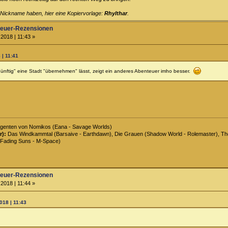
 Nickname haben, hier eine Kopiervorlage:
Rhylthar
.
teuer-Rezensionen
2018 | 11:43 »
 | 11:41
ünftig" eine Stadt "übernehmen" lässt, zeigt ein anderes Abenteuer imho besser.
genten von Nomikos (Eana - Savage Worlds)
r):
Das Windkammtal (Barsaive - Earthdawn), Die Grauen (Shadow World - Rolemaster), The 
Fading Suns - M-Space)
teuer-Rezensionen
2018 | 11:44 »
018 | 11:43