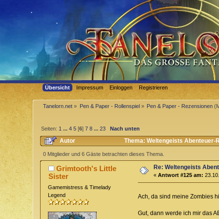
Übersicht
Impressum
Einloggen
Registrieren
Tanelorn.net
»
Pen & Paper - Rollenspiel
»
Pen & Paper - Rezensionen
(M
Seiten:
1
...
4
5
[
6
]
7
8
...
23
Nach unten
Autor
Thema: Weltengeists Abenteuer-R
0 Mitglieder und 6 Gäste betrachten dieses Thema.
Re: Weltengeists Aben
Grimtooth's Little
Sister
«
Antwort #125 am:
23.10.
Gamemistress & Timelady
Legend
Ach, da sind meine Zombies hi
Gut, dann werde ich mir das A