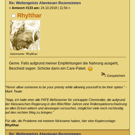
Re: Weltengeists Abenteuer-Rezensionen
«
Antwort #133 am:
24.10.2018 | 11:50 »
Rhylthar
Username: Rhylthar
Gerne. Falls aufgrund meiner Empfehlungen die Nahrung ausgeht,
Bescheid sagen. Schicke dann ein Care-Paket.
Gespeichert
“Never allow someone to be your priority while allowing yourself to be their option.” -
Mark Twain
"Naja, ich halte eher alle FATE-Befürworter für verkappte Chemtrailer, die aufgrund
der Kiesowschen Regierung in den 80er/90er Jahren eine Rollenspielverschwörung
an allen Ecken wittern und deswegen versuchen, möglichst viele noch rechtzeitig
auf den rechten Weg zu bringen."
Für alle, die Probleme mit meinem Nickname haben, hier eine Kopiervorlage:
Rhylthar
.
Re: Weltengeists Abenteuer-Rezensionen