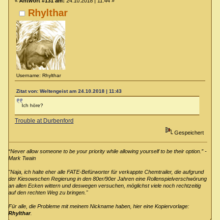
«
Antwort #131 am:
24.10.2018 | 11:44 »
Rhylthar
Username: Rhylthar
Zitat von: Weltengeist am 24.10.2018 | 11:43
Ich höre?
Trouble at Durbenford
Gespeichert
“Never allow someone to be your priority while allowing yourself to be their option.” -
Mark Twain
"Naja, ich halte eher alle FATE-Befürworter für verkappte Chemtrailer, die aufgrund
der Kiesowschen Regierung in den 80er/90er Jahren eine Rollenspielverschwörung
an allen Ecken wittern und deswegen versuchen, möglichst viele noch rechtzeitig
auf den rechten Weg zu bringen."
Für alle, die Probleme mit meinem Nickname haben, hier eine Kopiervorlage:
Rhylthar
.