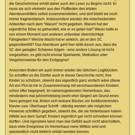
die Geschehnisse erhält daher auch der Leser zu Beginn nicht. Er
muss sie sich vielmehr aus den Flufftexten des letzten
Abenteuerdrittels selbst zusammenstellen, und dort bleibt sie noch
immer fragmentarisch. Insbesondere werden die entscheidenden
Antworten nach dem "Warum" nicht gegeben. Warum hat der
eigentliche Böse so gehandelt, wie er es getan hat? Wieso hatte er
von einem Moment zum anderen unfassbar übermächtige
Fähigkeiten? Welche Macht hat er wirklich, als er den SC
gegenübertritt? Das Abenteuer geht hier strikt davon aus, dass die
SC den gelegten Schienen folgen - eine andere Lösung ist nicht
vorgesehen, es gibt nicht einmal Spielwerte, Motivation oder
Vorgehensweise für den Endgegner!
Ansonsten finden wir auch immer wieder die üblichen Logiklücken.
So schaffen es die Dörfler auch in dieser Geschichte nicht, ihre
Kinder zu schützen, obwohl das eigentlich ganz einfach wäre (diese
Art von Plot ist mir in Zusammenhang mit verschwundenen Kindern
schon öfter begegnet). Im namensgebenden Herrenhaus, das
mindestens mal jahrzehntelang (wohl eher länger) am Grund eines
Sees gelegen hat, finden sich lesbare Bücher, ein funktionierendes
Klavier usw. Überhaupt Schrift - ständig werden alle möglichen
Hinweise schriftlich gegeben, obwohl die, die sie hinterlassen haben
(Wilde aus dem Sumpf, Kinder) eigentlich gar nicht schreiben können
dürften. Und irgendwie kann man das Gefühl auch nicht abschütteln,
dass viele Ereignisse im Herrenhaus reine Willkür sind und
spielweltlich nicht wirklich erklärt werden können.