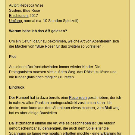
Autor:
Rebecca Wise
System:
Blue Rose
Erschienen:
2017
Umfang:
normal (ca. 10 Stunden Spielzeit)
Warum habe ich das AB gelesen?
Um ein Gefühl dafür zu bekommen, welche Art von Abenteuern sich
die Macher von "Blue Rose" für das System so vorstellen.
Plot
Aus einem Dorf verschwinden immer wieder Kinder. Die
Protagonisten machen sich auf den Weg, das Rätsel zu lösen und
die Kinder (falls noch möglich) zu retten.
Eindruck
Der Rumpel hat ja dazu bereits eine
Rezension
geschrieben, der ich
in nahezu allen Punkten uneingeschränkt zustimmen kann. Ich
denke, man kann aus dem Abenteuer etwas machen, vom Blatt weg
hat es aber einige Baustellen.
Da ist zunächst einmal die Art, wie es beschrieben ist. Die Autorin
gehört scheinbar zu denjenigen, die auch dem Spielleiter die
Spannung so lange wie möglich erhalten möchte - eine Erklärung für