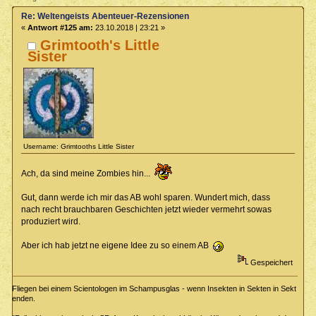
Re: Weltengeists Abenteuer-Rezensionen
«
Antwort #125 am:
23.10.2018 | 23:21 »
Grimtooth's Little
Sister
Username: Grimtooths Little Sister
Ach, da sind meine Zombies hin...
Gut, dann werde ich mir das AB wohl sparen. Wundert mich, dass
nach recht brauchbaren Geschichten jetzt wieder vermehrt sowas
produziert wird.
Aber ich hab jetzt ne eigene Idee zu so einem AB
Gespeichert
Fliegen bei einem Scientologen im Schampusglas - wenn Insekten in Sekten in Sekt
enden.