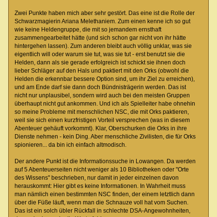
Zwei Punkte haben mich aber sehr gestört. Das eine ist die Rolle der
Schwarzmagierin Ariana Melethaniem. Zum einen kenne ich so gut
wie keine Heldengruppe, die mit so jemandem ernsthaft
zusammengearbeitet hätte (und sich schon gar nicht von ihr hätte
hintergehen lassen). Zum anderen bleibt auch völlig unklar, was sie
eigentlich will oder warum sie tut, was sie tut - erst benutzt sie die
Helden, dann als sie gerade erfolgreich ist schickt sie ihnen doch
lieber Schläger auf den Hals und paktiert mit den Orks (obwohl die
Helden die erkennbar bessere Option sind, um ihr Ziel zu erreichen),
und am Ende darf sie dann doch Bündnisträgerin werden. Das ist
nicht nur unplausibel, sondern wird auch bei den meisten Gruppen
überhaupt nicht gut ankommen. Und ich als Spielleiter habe ohnehin
so meine Probleme mit menschlichen NSC, die mit Orks paktieren,
weil sie sich einen kurzfristigen Vorteil versprechen (was in diesem
Abenteuer gehäuft vorkommt). Klar, Oberschurken die Orks in ihre
Dienste nehmen - kein Ding. Aber menschliche Zivilisten, die für Orks
spionieren... da bin ich einfach altmodisch.
Der andere Punkt ist die Informationssuche in Lowangen. Da werden
auf 5 Abenteuerseiten nicht weniger als 10 Bibliotheken oder "Orte
des Wissens" beschrieben, nur damit in jeder einzelnen davon
herauskommt: Hier gibt es keine Informationen. In Wahrheit muss
man nämlich einen bestimmten NSC finden, der einem letztlich dann
über die Füße läuft, wenn man die Schnauze voll hat vom Suchen.
Das ist ein solch übler Rückfall in schlechte DSA-Angewohnheiten,