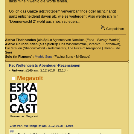
dass mir ein wenig die Worte fehlen.
Ob ich das Ganze jetzt trotzdem verwertbar finde oder nicht, hängt
ganz entscheidend davon ab, wie es weitergeht. Also werde ich mir
"Donnerwacht 2" wohl auch noch zulegen...
Gespeichert
Aktive Tischrunden (als SpL):
Agenten von Nomikos (Eana - Savage Worlds)
Aktive Onlinerunden (als Spieler):
Das Windkammtal (Barsaive - Earthdawn),
Die Grauen (Shadow World - Rolemaster), The Price of Arrogance (Théah - 7te
See)
Solo (in Planung):
Mythic Suns
(Fading Suns - M-Space)
Re: Weltengeists Abenteuer-Rezensionen
«
Antwort #145 am:
2.12.2018 | 12:18 »
Megavolt
Username: Megavolt
Zitat von: Weltengeist am 2.12.2018 | 12:05