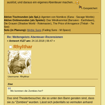
auslöst, und daraus ein eigenes Abenteuer machen...
Gespeichert
Aktive Tischrunden (als SpL):
Agenten von Nomikos (Eana - Savage Worlds)
Aktive Onlinerunden (als Spieler):
Das Windkammtal (Barsaive - Earthdawn),
Die Grauen (Shadow World - Rolemaster), The Price of Arrogance (Théah - 7te
See)
Solo (in Planung):
Mythic Suns
(Fading Suns - M-Space)
Re: Weltengeists Abenteuer-Rezensionen
«
Antwort #127 am:
24.10.2018 | 06:47 »
Rhylthar
Username: Rhylthar
Zitat
Wo kommen die Zombies her?
Das sind Theaterbesucher, die so unter den Bann geraten sind, dass
sie zu "Zombies" wurden. Lässt sich jedenfalls so vermuten anhand