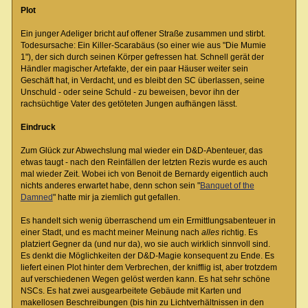
Plot
Ein junger Adeliger bricht auf offener Straße zusammen und stirbt.
Todesursache: Ein Killer-Scarabäus (so einer wie aus "Die Mumie
1"), der sich durch seinen Körper gefressen hat. Schnell gerät der
Händler magischer Artefakte, der ein paar Häuser weiter sein
Geschäft hat, in Verdacht, und es bleibt den SC überlassen, seine
Unschuld - oder seine Schuld - zu beweisen, bevor ihn der
rachsüchtige Vater des getöteten Jungen aufhängen lässt.
Eindruck
Zum Glück zur Abwechslung mal wieder ein D&D-Abenteuer, das
etwas taugt - nach den Reinfällen der letzten Rezis wurde es auch
mal wieder Zeit. Wobei ich von Benoit de Bernardy eigentlich auch
nichts anderes erwartet habe, denn schon sein "
Banquet of the
Damned
" hatte mir ja ziemlich gut gefallen.
Es handelt sich wenig überraschend um ein Ermittlungsabenteuer in
einer Stadt, und es macht meiner Meinung nach
alles
richtig. Es
platziert Gegner da (und nur da), wo sie auch wirklich sinnvoll sind.
Es denkt die Möglichkeiten der D&D-Magie konsequent zu Ende. Es
liefert einen Plot hinter dem Verbrechen, der knifflig ist, aber trotzdem
auf verschiedenen Wegen gelöst werden kann. Es hat sehr schöne
NSCs. Es hat zwei ausgearbeitete Gebäude mit Karten und
makellosen Beschreibungen (bis hin zu Lichtverhältnissen in den