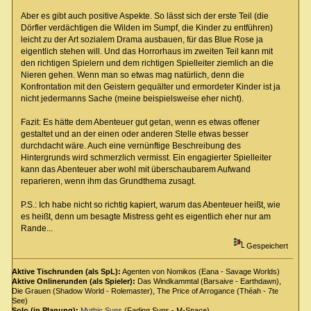
Aber es gibt auch positive Aspekte. So lässt sich der erste Teil (die
Dörfler verdächtigen die Wilden im Sumpf, die Kinder zu entführen)
leicht zu der Art sozialem Drama ausbauen, für das Blue Rose ja
eigentlich stehen will. Und das Horrorhaus im zweiten Teil kann mit
den richtigen Spielern und dem richtigen Spielleiter ziemlich an die
Nieren gehen. Wenn man so etwas mag natürlich, denn die
Konfrontation mit den Geistern gequälter und ermordeter Kinder ist ja
nicht jedermanns Sache (meine beispielsweise eher nicht).
Fazit: Es hätte dem Abenteuer gut getan, wenn es etwas offener
gestaltet und an der einen oder anderen Stelle etwas besser
durchdacht wäre. Auch eine vernünftige Beschreibung des
Hintergrunds wird schmerzlich vermisst. Ein engagierter Spielleiter
kann das Abenteuer aber wohl mit überschaubarem Aufwand
reparieren, wenn ihm das Grundthema zusagt.
P.S.: Ich habe nicht so richtig kapiert, warum das Abenteuer heißt, wie
es heißt, denn um besagte Mistress geht es eigentlich eher nur am
Rande...
Gespeichert
Aktive Tischrunden (als SpL):
Agenten von Nomikos (Eana - Savage Worlds)
Aktive Onlinerunden (als Spieler):
Das Windkammtal (Barsaive - Earthdawn),
Die Grauen (Shadow World - Rolemaster), The Price of Arrogance (Théah - 7te
See)
Solo (in Planung):
Mythic Suns
(Fading Suns - M-Space)