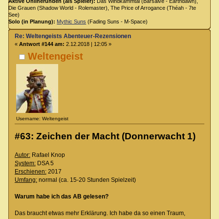
Aktive Onlinerunden (als Spieler):
Das Windkammtal (Barsaive - Earthdawn),
Die Grauen (Shadow World - Rolemaster), The Price of Arrogance (Théah - 7te
See)
Solo (in Planung):
Mythic Suns
(Fading Suns - M-Space)
Re: Weltengeists Abenteuer-Rezensionen
«
Antwort #144 am:
2.12.2018 | 12:05 »
Weltengeist
Username: Weltengeist
#63: Zeichen der Macht (Donnerwacht 1)
Autor:
Rafael Knop
System:
DSA 5
Erschienen:
2017
Umfang:
normal (ca. 15-20 Stunden Spielzeit)
Warum habe ich das AB gelesen?
Das braucht etwas mehr Erklärung. Ich habe da so einen Traum,