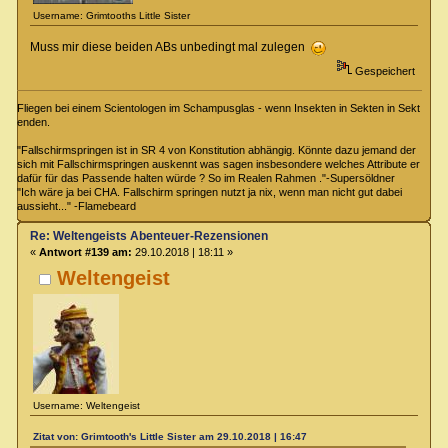
Username: Grimtooths Little Sister
Muss mir diese beiden ABs unbedingt mal zulegen
Gespeichert
Fliegen bei einem Scientologen im Schampusglas - wenn Insekten in Sekten in Sekt
enden.
"Fallschirmspringen ist in SR 4 von Konstitution abhängig. Könnte dazu jemand der
sich mit Fallschirmspringen auskennt was sagen insbesondere welches Attribute er
dafür für das Passende halten würde ? So im Realen Rahmen ."-Supersöldner
"Ich wäre ja bei CHA. Fallschirm springen nutzt ja nix, wenn man nicht gut dabei
aussieht..." -Flamebeard
Re: Weltengeists Abenteuer-Rezensionen
«
Antwort #139 am:
29.10.2018 | 18:11 »
Weltengeist
Username: Weltengeist
Zitat von: Grimtooth's Little Sister am 29.10.2018 | 16:47