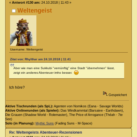
«
Antwort #130 am:
24.10.2018 | 11:43 »
Weltengeist
Username: Weltengeist
Zitat von: Rhylthar am 24.10.2018 | 11:41
Aber wie man eine Sukkubi "vernünftig" eine Stadt "übernehmen" lässt,
zeigt ein anderes Abenteuer imho besser.
Ich höre?
Gespeichert
Aktive Tischrunden (als SpL):
Agenten von Nomikos (Eana - Savage Worlds)
Aktive Onlinerunden (als Spieler):
Das Windkammtal (Barsaive - Earthdawn),
Die Grauen (Shadow World - Rolemaster), The Price of Arrogance (Théah - 7te
See)
Solo (in Planung):
Mythic Suns
(Fading Suns - M-Space)
Re: Weltengeists Abenteuer-Rezensionen