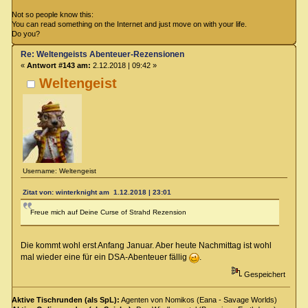
Not so people know this:
You can read something on the Internet and just move on with your life.
Do you?
Re: Weltengeists Abenteuer-Rezensionen
«
Antwort #143 am:
2.12.2018 | 09:42 »
Weltengeist
Username: Weltengeist
Zitat von: winterknight am 1.12.2018 | 23:01
Freue mich auf Deine Curse of Strahd Rezension
Die kommt wohl erst Anfang Januar. Aber heute Nachmittag ist wohl
mal wieder eine für ein DSA-Abenteuer fällig
.
Gespeichert
Aktive Tischrunden (als SpL):
Agenten von Nomikos (Eana - Savage Worlds)