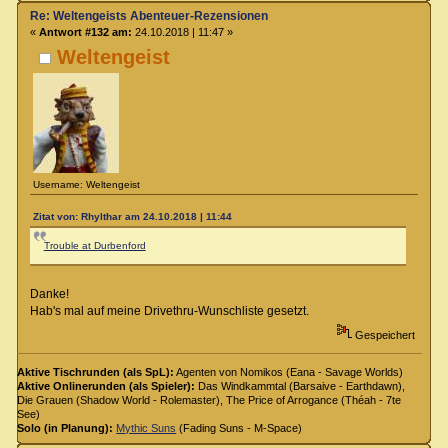
Re: Weltengeists Abenteuer-Rezensionen
«
Antwort #132 am:
24.10.2018 | 11:47 »
Weltengeist
Username: Weltengeist
Zitat von: Rhylthar am 24.10.2018 | 11:44
Trouble at Durbenford
Danke!
Hab's mal auf meine Drivethru-Wunschliste gesetzt.
Gespeichert
Aktive Tischrunden (als SpL):
Agenten von Nomikos (Eana - Savage Worlds)
Aktive Onlinerunden (als Spieler):
Das Windkammtal (Barsaive - Earthdawn),
Die Grauen (Shadow World - Rolemaster), The Price of Arrogance (Théah - 7te
See)
Solo (in Planung):
Mythic Suns
(Fading Suns - M-Space)