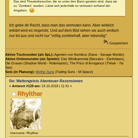
Das sind Theaterbesucher, die so unter den Bann geraten sind, dass sie
zu "Zombies" wurden. Lässt sich jedenfalls so vermuten anhand der
Angaben.
Ich gebe dir Recht, dass man das vermuten kann. Aber wirklich
erklärt wird es nirgends. Und auf dem Bild sehen sie auch einfach
nur tot aus und nicht nur "völlig zombiehaft, aber lebendig".
Gespeichert
Aktive Tischrunden (als SpL):
Agenten von Nomikos (Eana - Savage Worlds)
Aktive Onlinerunden (als Spieler):
Das Windkammtal (Barsaive - Earthdawn),
Die Grauen (Shadow World - Rolemaster), The Price of Arrogance (Théah - 7te
See)
Solo (in Planung):
Mythic Suns
(Fading Suns - M-Space)
Re: Weltengeists Abenteuer-Rezensionen
«
Antwort #129 am:
24.10.2018 | 11:41 »
Rhylthar
Username: Rhylthar