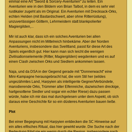
einmal eine Art "Sword & Sorcery-Aventurien" zu leiten. Ein
Aventurien wie in den Bildern von Brian Talbot, in dem es sehr viel
rustikaler zugeht als im Original. Ein Aventurien mit Drecksack-Orks,
echten Helden (mit Bastardschwert, aber ohne Ritterrüstung),
unzuverlässigen Göttern, Lehrmeistern statt blankpolierter
Magiergilden,...
Mir ist auch klar, dass ich ein solches Aventurien bei allen
Anpassungen nicht im Mittelreich hinbekäme. Aber der Norden
Aventuriens, insbesondere das Svelltland, passt für diese Art des
Spiels eigentlich gut. Hier kann man sich leicht die wenigen
Zivilisationselemente (Ritter, Magiergilden) wegdenken und es auf
einen Clash zwischen Orks und Siedlern ankommen lassen.
Naja, und da DSA in der Gegend gerade mit "Donnerwacht" eine
Mini-Kampagne herausgebracht hat, die vom Stil her (wildes
ungezähmtes Land, Harpyien als intelligente Gegner/Verbündete,
marodierende Orks, Trümmer alter Elfenreiche, dazwischen dreckige,
hartgesottene Siedler und sogar ein echter Riese) dazu passen
würde, habe ich mir das mal durchgelesen unter dem Aspekt, ob sich
daraus eine Geschichte für so ein düsteres Aventurien bauen ließe.
Plot
Bei einer Begegnung mit Harpyien entdecken die SC Hinweise auf
ein altes elfisches Ritual, das hier gewirkt wurde. Die Suche nach der
Bedeutung führt sie ein wenig durch die Region, insbesondere nach