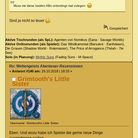
Muss mir diese beiden ABs unbedingt mal zulegen
Sind ja nicht so teuer
.
Gespeichert
Aktive Tischrunden (als SpL):
Agenten von Nomikos (Eana - Savage Worlds)
Aktive Onlinerunden (als Spieler):
Das Windkammtal (Barsaive - Earthdawn),
Die Grauen (Shadow World - Rolemaster), The Price of Arrogance (Théah - 7te
See)
Solo (in Planung):
Mythic Suns
(Fading Suns - M-Space)
Re: Weltengeists Abenteuer-Rezensionen
«
Antwort #140 am:
29.10.2018 | 18:33 »
Grimtooth's Little
Sister
Username: Grimtooths Little Sister
Eben. Und wozu habe ich Spieler die gerne neue Dinge
ausprobieren wollen.