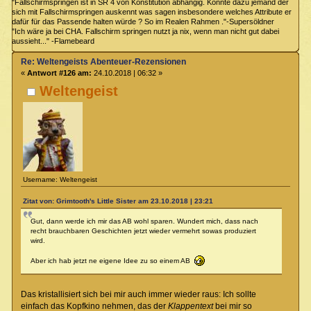
"Fallschirmspringen ist in SR 4 von Konstitution abhängig. Könnte dazu jemand der
sich mit Fallschirmspringen auskennt was sagen insbesondere welches Attribute er
dafür für das Passende halten würde ? So im Realen Rahmen ."-Supersöldner
"Ich wäre ja bei CHA. Fallschirm springen nutzt ja nix, wenn man nicht gut dabei
aussieht..." -Flamebeard
Re: Weltengeists Abenteuer-Rezensionen
«
Antwort #126 am:
24.10.2018 | 06:32 »
Weltengeist
Username: Weltengeist
Zitat von: Grimtooth's Little Sister am 23.10.2018 | 23:21
Gut, dann werde ich mir das AB wohl sparen. Wundert mich, dass nach
recht brauchbaren Geschichten jetzt wieder vermehrt sowas produziert
wird.
Aber ich hab jetzt ne eigene Idee zu so einem AB
Das kristallisiert sich bei mir auch immer wieder raus: Ich sollte
einfach das Kopfkino nehmen, das der
Klappentext
bei mir so