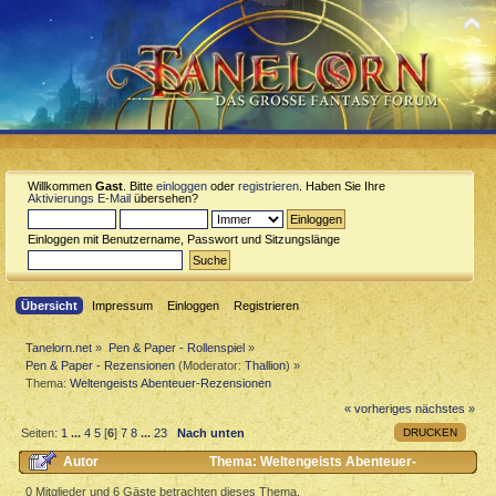
Willkommen
Gast
. Bitte
einloggen
oder
registrieren
. Haben Sie Ihre
Aktivierungs E-Mail
übersehen?
Einloggen mit Benutzername, Passwort und Sitzungslänge
Übersicht
Impressum
Einloggen
Registrieren
Tanelorn.net
»
Pen & Paper - Rollenspiel
»
Pen & Paper - Rezensionen
(Moderator:
Thallion
) »
Thema:
Weltengeists Abenteuer-Rezensionen
« vorheriges
nächstes »
DRUCKEN
Seiten:
1
...
4
5
[
6
]
7
8
...
23
Nach unten
Autor
Thema: Weltengeists Abenteuer-
Rezensionen (Gelesen 242474 mal)
0 Mitglieder und 6 Gäste betrachten dieses Thema.