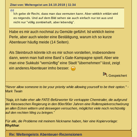
Zitat von: Weltengeist am 24.10.2018 | 11:34
Ich gebe dir Recht, dass man das vermuten kann. Aber wirklich erklärt wird
es nirgends. Und auf dem Bild sehen sie auch einfach nur tot aus und
nicht nur "völlig zombiehaft, aber lebendig".
Habe es mir auch nochmal zu Gemüte geführt. Ist wirklich keine
Perle, aber auch wieder eine Bestätigung, warum ich so kurze
Abenteuer häufig meide (14 Seiten).
Als Steinbruch könnte ich es mir schon vorstellen, insbesondere
dann, wenn man halt eine Bard´s Gate-Kampagne spielt. Aber wie
man eine Sukkubi "vernünftig" eine Stadt "übernehmen" lässt, zeigt
ein anderes Abenteuer imho besser.
Gespeichert
“Never allow someone to be your priority while allowing yourself to be their option.” -
Mark Twain
"Naja, ich halte eher alle FATE-Befürworter für verkappte Chemtrailer, die aufgrund
der Kiesowschen Regierung in den 80er/90er Jahren eine Rollenspielverschwörung
an allen Ecken wittern und deswegen versuchen, möglichst viele noch rechtzeitig
auf den rechten Weg zu bringen."
Für alle, die Probleme mit meinem Nickname haben, hier eine Kopiervorlage:
Rhylthar
.
Re: Weltengeists Abenteuer-Rezensionen