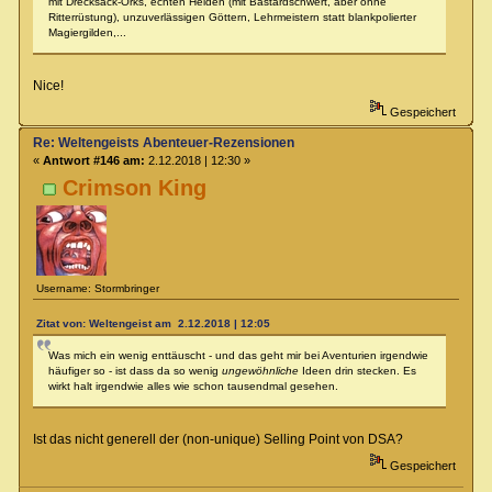
mit Drecksack-Orks, echten Helden (mit Bastardschwert, aber ohne
Ritterrüstung), unzuverlässigen Göttern, Lehrmeistern statt blankpolierter
Magiergilden,...
Nice!
Gespeichert
Re: Weltengeists Abenteuer-Rezensionen
«
Antwort #146 am:
2.12.2018 | 12:30 »
Crimson King
Username: Stormbringer
Zitat von: Weltengeist am 2.12.2018 | 12:05
Was mich ein wenig enttäuscht - und das geht mir bei Aventurien irgendwie
häufiger so - ist dass da so wenig
ungewöhnliche
Ideen drin stecken. Es
wirkt halt irgendwie alles wie schon tausendmal gesehen.
Ist das nicht generell der (non-unique) Selling Point von DSA?
Gespeichert