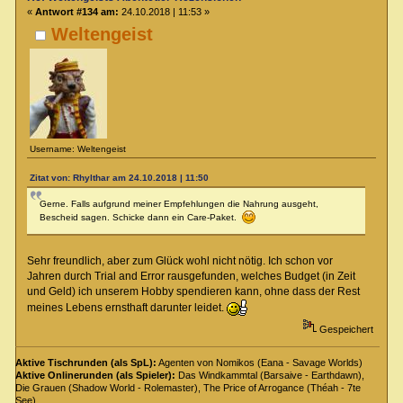
«
Antwort #134 am:
24.10.2018 | 11:53 »
Weltengeist
Username: Weltengeist
Zitat von: Rhylthar am 24.10.2018 | 11:50
Gerne. Falls aufgrund meiner Empfehlungen die Nahrung ausgeht,
Bescheid sagen. Schicke dann ein Care-Paket.
Sehr freundlich, aber zum Glück wohl nicht nötig. Ich schon vor
Jahren durch Trial and Error rausgefunden, welches Budget (in Zeit
und Geld) ich unserem Hobby spendieren kann, ohne dass der Rest
meines Lebens ernsthaft darunter leidet.
Gespeichert
Aktive Tischrunden (als SpL):
Agenten von Nomikos (Eana - Savage Worlds)
Aktive Onlinerunden (als Spieler):
Das Windkammtal (Barsaive - Earthdawn),
Die Grauen (Shadow World - Rolemaster), The Price of Arrogance (Théah - 7te
See)