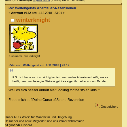
Re: Weltengeists Abenteuer-Rezensionen
«
Antwort #142 am:
1.12.2018 | 23:01 »
winterknight
Username: winterknight
Zitat von: Weltengeist am 6.11.2018 | 20:12
P.S.: Ich habe nicht so richtig kapiert, warum das Abenteuer heißt, wie es
heißt, denn um besagte Mistress geht es eigentlich eher nur am Rande...
Weil es sich besser anhört als "Looking for the stolen kids. "
Freue mich auf Deine Curse of Strahd Rezension
Gespeichert
Unser RPG Verein für Mannheim und Umgebung.
Besucher und neue Mitglieder sind uns immer willkommen
bit.ly/RSVK-Discord