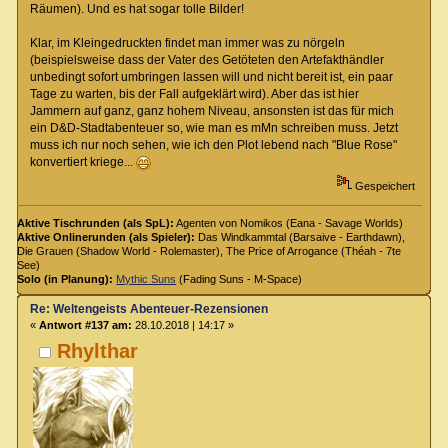
Räumen). Und es hat sogar tolle Bilder!
Klar, im Kleingedruckten findet man immer was zu nörgeln
(beispielsweise dass der Vater des Getöteten den Artefakthändler
unbedingt sofort umbringen lassen will und nicht bereit ist, ein paar
Tage zu warten, bis der Fall aufgeklärt wird). Aber das ist hier
Jammern auf ganz, ganz hohem Niveau, ansonsten ist das für mich
ein D&D-Stadtabenteuer so, wie man es mMn schreiben muss. Jetzt
muss ich nur noch sehen, wie ich den Plot lebend nach "Blue Rose"
konvertiert kriege...
Gespeichert
Aktive Tischrunden (als SpL):
Agenten von Nomikos (Eana - Savage Worlds)
Aktive Onlinerunden (als Spieler):
Das Windkammtal (Barsaive - Earthdawn),
Die Grauen (Shadow World - Rolemaster), The Price of Arrogance (Théah - 7te
See)
Solo (in Planung):
Mythic Suns
(Fading Suns - M-Space)
Re: Weltengeists Abenteuer-Rezensionen
«
Antwort #137 am:
28.10.2018 | 14:17 »
Rhylthar