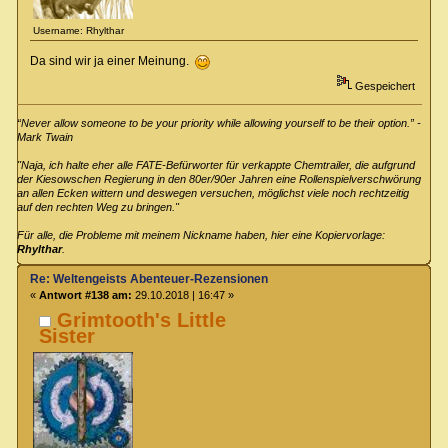
Username: Rhylthar
Da sind wir ja einer Meinung.
Gespeichert
“Never allow someone to be your priority while allowing yourself to be their option.” -
Mark Twain
"Naja, ich halte eher alle FATE-Befürworter für verkappte Chemtrailer, die aufgrund
der Kiesowschen Regierung in den 80er/90er Jahren eine Rollenspielverschwörung
an allen Ecken wittern und deswegen versuchen, möglichst viele noch rechtzeitig
auf den rechten Weg zu bringen."
Für alle, die Probleme mit meinem Nickname haben, hier eine Kopiervorlage:
Rhylthar
.
Re: Weltengeists Abenteuer-Rezensionen
«
Antwort #138 am:
29.10.2018 | 16:47 »
Grimtooth's Little
Sister