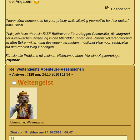
der Angaben.
Gespeichert
“Never allow someone to be your priority while allowing yourself to be their option.” -
Mark Twain
"Naja, ich halte eher alle FATE-Befürworter für verkappte Chemtrailer, die aufgrund
der Kiesowschen Regierung in den 80er/90er Jahren eine Rollenspielverschwörung
an allen Ecken wittern und deswegen versuchen, möglichst viele noch rechtzeitig
auf den rechten Weg zu bringen."
Für alle, die Probleme mit meinem Nickname haben, hier eine Kopiervorlage:
Rhylthar
.
Re: Weltengeists Abenteuer-Rezensionen
«
Antwort #128 am:
24.10.2018 | 11:34 »
Weltengeist
Username: Weltengeist
Zitat von: Rhylthar am 24.10.2018 | 06:47