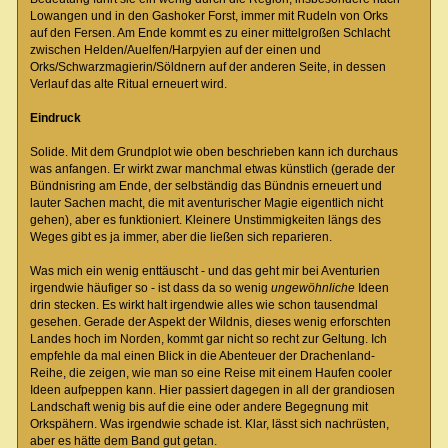
Lowangen und in den Gashoker Forst, immer mit Rudeln von Orks
auf den Fersen. Am Ende kommt es zu einer mittelgroßen Schlacht
zwischen Helden/Auelfen/Harpyien auf der einen und
Orks/Schwarzmagierin/Söldnern auf der anderen Seite, in dessen
Verlauf das alte Ritual erneuert wird.
Eindruck
Solide. Mit dem Grundplot wie oben beschrieben kann ich durchaus
was anfangen. Er wirkt zwar manchmal etwas künstlich (gerade der
Bündnisring am Ende, der selbständig das Bündnis erneuert und
lauter Sachen macht, die mit aventurischer Magie eigentlich nicht
gehen), aber es funktioniert. Kleinere Unstimmigkeiten längs des
Weges gibt es ja immer, aber die ließen sich reparieren.
Was mich ein wenig enttäuscht - und das geht mir bei Aventurien
irgendwie häufiger so - ist dass da so wenig
ungewöhnliche
Ideen
drin stecken. Es wirkt halt irgendwie alles wie schon tausendmal
gesehen. Gerade der Aspekt der Wildnis, dieses wenig erforschten
Landes hoch im Norden, kommt gar nicht so recht zur Geltung. Ich
empfehle da mal einen Blick in die Abenteuer der Drachenland-
Reihe, die zeigen, wie man so eine Reise mit einem Haufen cooler
Ideen aufpeppen kann. Hier passiert dagegen in all der grandiosen
Landschaft wenig bis auf die eine oder andere Begegnung mit
Orkspähern. Was irgendwie schade ist. Klar, lässt sich nachrüsten,
aber es hätte dem Band gut getan.