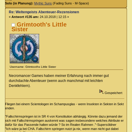
Solo (in Planung):
Mythic Suns
(Fading Suns - M-Space)
Re: Weltengeists Abenteuer-Rezensionen
«
Antwort #135 am:
24.10.2018 | 12:15 »
Grimtooth's Little
Sister
Username: Grimtooths Little Sister
Necromancer Games haben meiner Erfahrung nach immer gut
durchdachte Abenteuer (wenn auch manchmal mit leichten
Denkfehlern).
Gespeichert
Fliegen bei einem Scientologen im Schampusglas - wenn Insekten in Sekten in Sekt
enden.
"Fallschirmspringen ist in SR 4 von Konstitution abhängig. Könnte dazu jemand der
sich mit Fallschirmspringen auskennt was sagen insbesondere welches Attribute er
dafür für das Passende halten würde ? So im Realen Rahmen ."-Supersöldner
"Ich wäre ja bei CHA. Fallschirm springen nutzt ja nix, wenn man nicht gut dabei