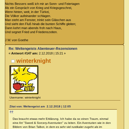
Nichts Bessers weiß ich mir an Sonn- und Feiertagen
Als ein Gespräch von Krieg und Kriegsgeschrei,
Wenn hinten, weit, in der Türkei,
Die Völker aufeinander schlagen.
Man steht am Fenster, trinkt sein Gläschen aus
Und sieht den Fluß hinab die bunten Schiffe gleiten;
Dann kehrt man abends froh nach Haus,
Und segnet Fried und Friedenszeiten.
J.W. von Goethe
Re: Weltengeists Abenteuer-Rezensionen
«
Antwort #147 am:
2.12.2018 | 15:21 »
winterknight
Username: winterknight
Zitat von: Weltengeist am 2.12.2018 | 12:05
Das braucht etwas mehr Erklärung. Ich habe da so einen Traum, einmal
eine Art "Sword & Sorcery-Aventurien" zu leiten. Ein Aventurien wie in den
Bildern von Brian Talbot, in dem es sehr viel rustikaler zugeht als im