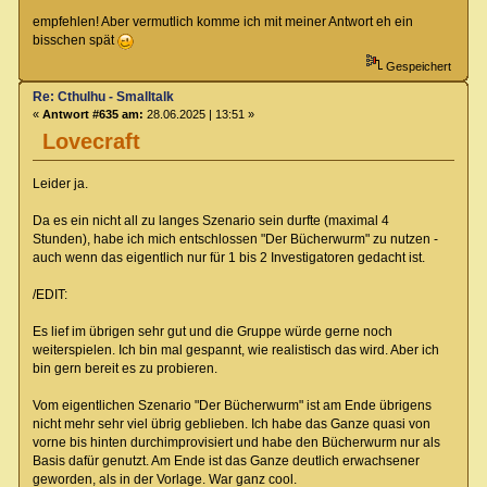
empfehlen! Aber vermutlich komme ich mit meiner Antwort eh ein
bisschen spät
Gespeichert
Re: Cthulhu - Smalltalk
«
Antwort #635 am:
28.06.2025 | 13:51 »
Lovecraft
Leider ja.
Da es ein nicht all zu langes Szenario sein durfte (maximal 4
Stunden), habe ich mich entschlossen "Der Bücherwurm" zu nutzen -
auch wenn das eigentlich nur für 1 bis 2 Investigatoren gedacht ist.
/EDIT:
Es lief im übrigen sehr gut und die Gruppe würde gerne noch
weiterspielen. Ich bin mal gespannt, wie realistisch das wird. Aber ich
bin gern bereit es zu probieren.
Vom eigentlichen Szenario "Der Bücherwurm" ist am Ende übrigens
nicht mehr sehr viel übrig geblieben. Ich habe das Ganze quasi von
vorne bis hinten durchimprovisiert und habe den Bücherwurm nur als
Basis dafür genutzt. Am Ende ist das Ganze deutlich erwachsener
geworden, als in der Vorlage. War ganz cool.