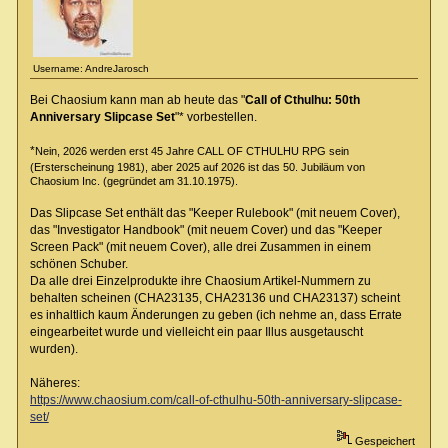
Username: AndreJarosch
Bei Chaosium kann man ab heute das "
Call of Cthulhu: 50th
Anniversary Slipcase Set
"* vorbestellen.
*
Nein, 2026 werden erst 45 Jahre CALL OF CTHULHU RPG sein
(Ersterscheinung 1981), aber 2025 auf 2026 ist das 50. Jubiläum von
Chaosium Inc. (gegründet am 31.10.1975).
Das Slipcase Set enthält das "Keeper Rulebook" (mit neuem Cover),
das "Investigator Handbook" (mit neuem Cover) und das "Keeper
Screen Pack" (mit neuem Cover), alle drei Zusammen in einem
schönen Schuber.
Da alle drei Einzelprodukte ihre Chaosium Artikel-Nummern zu
behalten scheinen (CHA23135, CHA23136 und CHA23137) scheint
es inhaltlich kaum Änderungen zu geben (ich nehme an, dass Errate
eingearbeitet wurde und vielleicht ein paar Illus ausgetauscht
wurden).
Näheres:
https://www.chaosium.com/call-of-cthulhu-50th-anniversary-slipcase-
set/
Gespeichert