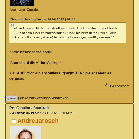
Username: Outsider
Zitat von: Hotzenplot am 16.06.2025 | 06:40
+1 für Masken. Ich kenne allerdings nur die Spielererfahrung, da ich seit
2022 oder in einer entsprechenden Runde bin beim guten Rerion. Mein
SL-Kram (hatte es gebackt) habe ich schön eingechweißt gelassen ^^
A little bit late to the party...
Aber ebenfalls +1 für Masken!
Als SL für mich ein absolutes Highlight. Die Spieler sahen es
genauso.
Gespeichert
(Klicke zum Anzeigen/Verstecken)
Re: Cthulhu - Smalltalk
«
Antwort #639 am:
28.11.2025 | 10:44 »
AndreJarosch