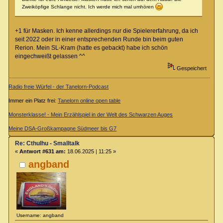
Zweiköpfige Schlange nicht. Ich werde mich mal umhören
+1 für Masken. Ich kenne allerdings nur die Spielererfahrung, da ich
seit 2022 oder in einer entsprechenden Runde bin beim guten
Rerion. Mein SL-Kram (hatte es gebackt) habe ich schön
eingechweißt gelassen ^^
Gespeichert
Radio freie Würfel - der Tanelorn-Podcast
Immer ein Platz frei:
Tanelorn online open table
Monsterklasse! - Mein Erzählspiel in der Welt des Schwarzen Auges
Meine DSA-Großkampagne Südmeer bis G7
Re: Cthulhu - Smalltalk
«
Antwort #631 am:
18.06.2025 | 11:25 »
angband
Username: angband