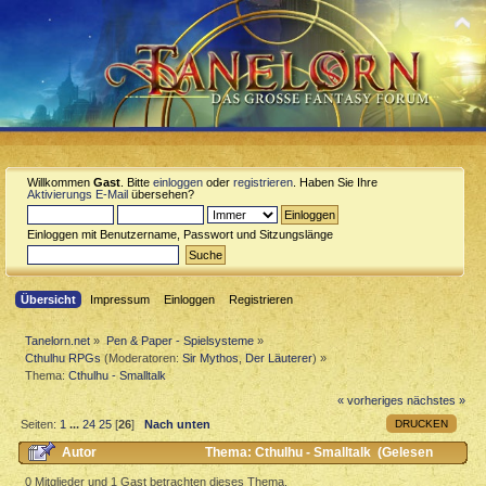
Willkommen
Gast
. Bitte
einloggen
oder
registrieren
. Haben Sie Ihre
Aktivierungs E-Mail
übersehen?
Einloggen mit Benutzername, Passwort und Sitzungslänge
Übersicht
Impressum
Einloggen
Registrieren
Tanelorn.net
»
Pen & Paper - Spielsysteme
»
Cthulhu RPGs
(Moderatoren:
Sir Mythos
,
Der Läuterer
) »
Thema:
Cthulhu - Smalltalk
« vorheriges
nächstes »
DRUCKEN
Seiten:
1
...
24
25
[
26
]
Nach unten
Autor
Thema: Cthulhu - Smalltalk (Gelesen
163319 mal)
0 Mitglieder und 1 Gast betrachten dieses Thema.