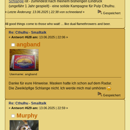
Schlange
ist - zumindest nach meinem bisherigen Eindruck
(ungefähr 1 Jahr gespielt) - eine solide Kampagne für Pulp Cthulhu.
«
Letzte Änderung: 13.06.2025 | 22:38 von schneeland
»
Gespeichert
All good things come to those who wait! ... like dual flamethrowers and beer.
Re: Cthulhu - Smalltalk
«
Antwort #628 am:
13.06.2025 | 22:06 »
angband
Username: angband
Danke für eure Hinweise. Masken hatte ich schon auf dem Radar.
Die Zweiköpfige Schlange nicht. Ich werde mich mal umhören
Gespeichert
Re: Cthulhu - Smalltalk
«
Antwort #629 am:
13.06.2025 | 22:59 »
Murphy