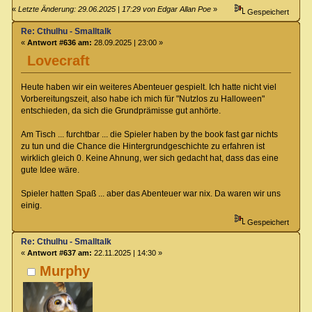
«
Letzte Änderung: 29.06.2025 | 17:29 von Edgar Allan Poe
»
Gespeichert
Re: Cthulhu - Smalltalk
«
Antwort #636 am:
28.09.2025 | 23:00 »
Lovecraft
Heute haben wir ein weiteres Abenteuer gespielt. Ich hatte nicht viel
Vorbereitungszeit, also habe ich mich für "Nutzlos zu Halloween"
entschieden, da sich die Grundprämisse gut anhörte.
Am Tisch ... furchtbar ... die Spieler haben by the book fast gar nichts
zu tun und die Chance die Hintergrundgeschichte zu erfahren ist
wirklich gleich 0. Keine Ahnung, wer sich gedacht hat, dass das eine
gute Idee wäre.
Spieler hatten Spaß ... aber das Abenteuer war nix. Da waren wir uns
einig.
Gespeichert
Re: Cthulhu - Smalltalk
«
Antwort #637 am:
22.11.2025 | 14:30 »
Murphy