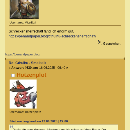
Username: ViceEarl
Schreckensherrschaft fand ich enorm gut.
https://penandpaper.blog/cthulhu-schreckensherrschaft/
Gespeichert
https://penandpaper.blog
Re: Cthulhu - Smalltalk
«
Antwort #630 am:
16.06.2025 | 06:40 »
Hotzenplot
Username: Hotzenplotz
Zitat von: angband am 13.06.2025 | 22:06
Danke für eure Hinweise. Masken hatte ich schon auf dem Radar. Die