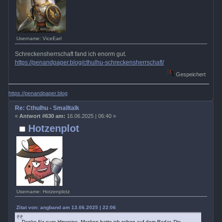
Username: ViceEarl
Schreckensherrschaft fand ich enorm gut.
https://penandpaper.blog/cthulhu-schreckensherrschaft/
Gespeichert
https://penandpaper.blog
Re: Cthulhu - Smalltalk
«
Antwort #630 am:
16.06.2025 | 06:40 »
Hotzenplot
Username: Hotzenplotz
Zitat von: angband am 13.06.2025 | 22:06
Danke für eure Hinweise. Masken hatte ich schon auf dem Radar. Die