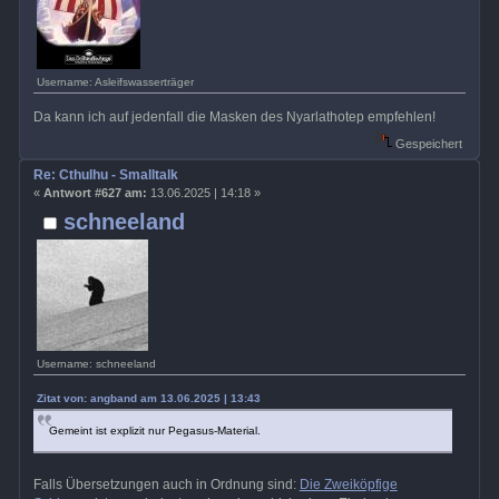
Username: Asleifswasserträger
Da kann ich auf jedenfall die Masken des Nyarlathotep empfehlen!
Gespeichert
Re: Cthulhu - Smalltalk
«
Antwort #627 am:
13.06.2025 | 14:18 »
schneeland
Username: schneeland
Zitat von: angband am 13.06.2025 | 13:43
Gemeint ist explizit nur Pegasus-Material.
Falls Übersetzungen auch in Ordnung sind:
Die Zweiköpfige