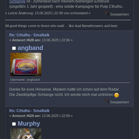
Schlange
ist - zumindest nach meinem bisherigen Eindruck
(ungefähr 1 Jahr gespielt) - eine solide Kampagne für Pulp Cthulhu.
«
Letzte Änderung: 13.06.2025 | 22:38 von schneeland
»
Gespeichert
All good things come to those who wait! ... like dual flamethrowers and beer.
Re: Cthulhu - Smalltalk
«
Antwort #628 am:
13.06.2025 | 22:06 »
angband
Username: angband
Danke für eure Hinweise. Masken hatte ich schon auf dem Radar.
Die Zweiköpfige Schlange nicht. Ich werde mich mal umhören
Gespeichert
Re: Cthulhu - Smalltalk
«
Antwort #629 am:
13.06.2025 | 22:59 »
Murphy