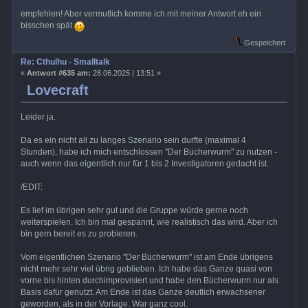
empfehlen! Aber vermutlich komme ich mit meiner Antwort eh ein
bisschen spät
Gespeichert
Re: Cthulhu - Smalltalk
«
Antwort #635 am:
28.06.2025 | 13:51 »
Lovecraft
Leider ja.
Da es ein nicht all zu langes Szenario sein durfte (maximal 4
Stunden), habe ich mich entschlossen "Der Bücherwurm" zu nutzen -
auch wenn das eigentlich nur für 1 bis 2 Investigatoren gedacht ist.
/EDIT:
Es lief im übrigen sehr gut und die Gruppe würde gerne noch
weiterspielen. Ich bin mal gespannt, wie realistisch das wird. Aber ich
bin gern bereit es zu probieren.
Vom eigentlichen Szenario "Der Bücherwurm" ist am Ende übrigens
nicht mehr sehr viel übrig geblieben. Ich habe das Ganze quasi von
vorne bis hinten durchimprovisiert und habe den Bücherwurm nur als
Basis dafür genutzt. Am Ende ist das Ganze deutlich erwachsener
geworden, als in der Vorlage. War ganz cool.