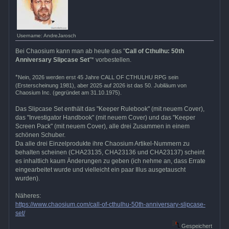
Username: AndreJarosch
Bei Chaosium kann man ab heute das "
Call of Cthulhu: 50th
Anniversary Slipcase Set
"* vorbestellen.
*
Nein, 2026 werden erst 45 Jahre CALL OF CTHULHU RPG sein
(Ersterscheinung 1981), aber 2025 auf 2026 ist das 50. Jubiläum von
Chaosium Inc. (gegründet am 31.10.1975).
Das Slipcase Set enthält das "Keeper Rulebook" (mit neuem Cover),
das "Investigator Handbook" (mit neuem Cover) und das "Keeper
Screen Pack" (mit neuem Cover), alle drei Zusammen in einem
schönen Schuber.
Da alle drei Einzelprodukte ihre Chaosium Artikel-Nummern zu
behalten scheinen (CHA23135, CHA23136 und CHA23137) scheint
es inhaltlich kaum Änderungen zu geben (ich nehme an, dass Errate
eingearbeitet wurde und vielleicht ein paar Illus ausgetauscht
wurden).
Näheres:
https://www.chaosium.com/call-of-cthulhu-50th-anniversary-slipcase-
set/
Gespeichert