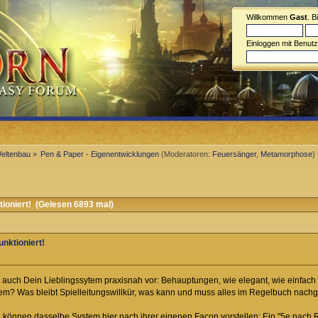
Willkommen
Gast
. B
Einloggen mit Benut
Weltenbau
»
Pen & Paper - Eigenentwicklungen
(Moderatoren:
Feuersänger
,
Metamorphose
)
ioniert! (Gelesen 6893 mal)
unktioniert!
auch Dein Lieblingssytem praxisnah vor: Behauptungen, wie elegant, wie einfach od
ystem? Was bleibt Spielleitungswillkür, was kann und muss alles im Regelbuch na
e können dasselbe System hier nach ihrer eigenen Facon vorstellen: Ein "5e nach R