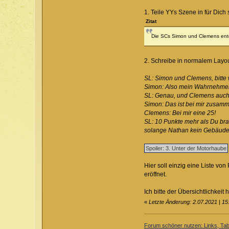
1. Teile YYs Szene in für Dich 
Zitat
Die SCs Simon und Clemens ent
2. Schreibe in normalem Layout
SL: Simon und Clemens, bitte 
Simon: Also mein Wahrnehmenw
SL: Genau, und Clemens auch
Simon: Das ist bei mir zusamm
Clemens: Bei mir eine 25!
SL: 10 Punkte mehr als Du bra
solange Nathan kein Gebäude b
Hier soll einzig eine Liste
eröffnet.
Ich bitte der Übersichtlichkeit
«
Letzte Änderung: 2.07.2021 | 1
Forum schöner nutzen: Links, Tabe