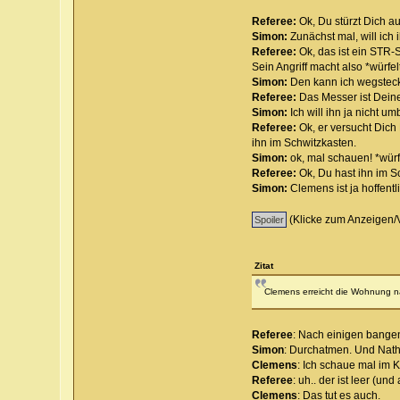
Referee:
Ok, Du stürzt Dich au
Simon:
Zunächst mal, will ic
Referee:
Ok, das ist ein STR-
Sein Angriff macht also *würfe
Simon:
Den kann ich wegstecke
Referee:
Das Messer ist Dein
Simon:
Ich will ihn ja nicht 
Referee:
Ok, er versucht Dic
ihn im Schwitzkasten.
Simon:
ok, mal schauen! *würfe
Referee:
Ok, Du hast ihn im Sch
Simon:
Clemens ist ja hoffentli
(Klicke zum Anzeigen/
Zitat
Clemens erreicht die Wohnung nac
Referee
: Nach einigen bangen
Simon
: Durchatmen. Und Natha
Clemens
: Ich schaue mal im K
Referee
: uh.. der ist leer (
Clemens
: Das tut es auch.