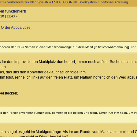
 für vorbereitet-flexiblen Spielstil // ESKALATION als Spielsystem // Zeitreise-Anleitung
em funktioniert!
20 | 11:43 »
l Order Apocalypse
.
ecken den NSC Nathan in einer Menschenmenge auf dem Markt [Initiative/Wahrnehmung], und ve
s Ihr den improvisierten Marktplatz durchquert, immer noch auf der Suche nach ei
ten.
as, das uns den Konverter geklaut hat! Ich folge ihm.
 folgt, renne ich links auf den freien Platz, um Nathan hoffentlich den Weg abzu
Verstecken)
nd der Personenverkehr dünner wird, bemerkt er die beiden und flieht. Simon ruft ihm nach, um
than so gut es geht im Marktgedränge. Als Ihr am Rande vom Markt ankommt, und C