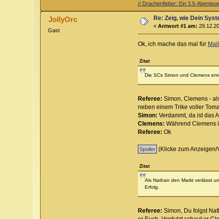
// Drachenfieber: Ein 3.5-Abenteuer
Re: Zeig, wie Dein Syst
JollyOrc
«
Antwort #1 am:
29.12.20
Gast
Ok, ich mache das mal für
Mai
Zitat
Die SCs Simon und Clemens entd
Referee:
Simon, Clemens - al
neben einem Trike voller Toma
Simon:
Verdammt, da ist das A
Clemens:
Während Clemens ihm
Referee:
Ok
(Klicke zum Anzeigen/
Zitat
Als Nathan den Markt verlässt u
Erfolg.
Referee:
Simon, Du folgst Na