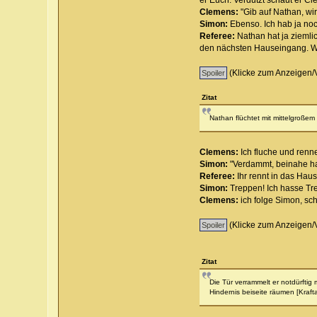
er Euch. Verdutzt schaut er Cl
Clemens:
"Gib auf Nathan, wi
Simon:
Ebenso. Ich hab ja no
Referee:
Nathan hat ja ziemlic
den nächsten Hauseingang. Wa
(Klicke zum Anzeigen/
Zitat
Nathan flüchtet mit mittelgroßem
Clemens:
Ich fluche und renn
Simon:
"Verdammt, beinahe hatt
Referee:
Ihr rennt in das Hau
Simon:
Treppen! Ich hasse Tre
Clemens:
ich folge Simon, sc
(Klicke zum Anzeigen/
Zitat
Die Tür verrammelt er notdürfti
Hindernis beiseite räumen [Krafta