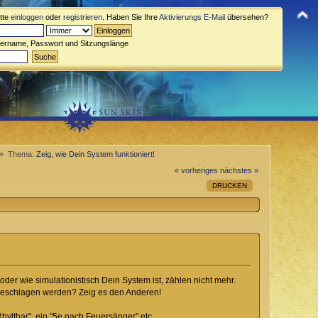
itte
einloggen
oder
registrieren
. Haben Sie Ihre
Aktivierungs E-Mail
übersehen?
zername, Passwort und Sitzungslänge
 »
Thema:
Zeig, wie Dein System funktioniert!
« vorheriges
nächstes »
DRUCKEN
er wie simulationistisch Dein System ist, zählen nicht mehr.
chgeschlagen werden? Zeig es den Anderen!
hylthar", ein "5e nach Feuersänger" etc.