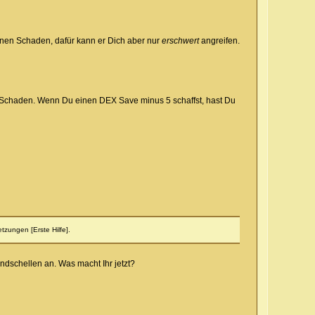
inen Schaden, dafür kann er Dich aber nur
erschwert
angreifen.
te Schaden. Wenn Du einen DEX Save minus 5 schaffst, hast Du
tzungen [Erste Hilfe].
ndschellen an. Was macht Ihr jetzt?