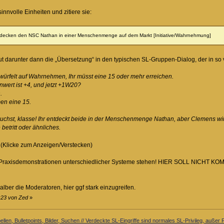
sinnvolle Einheiten und zitiere sie:
decken den NSC Nathan in einer Menschenmenge auf dem Markt [Initiative/Wahrnehmung]
 darunter dann die „Übersetzung“ in den typischen SL-Gruppen-Dialog, der in so vi
würfelt auf Wahrnehmen, Ihr müsst eine 15 oder mehr erreichen.
ert ist +4, und jetzt +1W20?
.
en eine 15.
uchst, klasse! Ihr entdeckt beide in der Menschenmenge Nathan, aber Clemens wir
etritt oder ähnliches.
(Klicke zum Anzeigen/Verstecken)
 von Praxisdemonstrationen unterschiedlicher Systeme stehen! HIER SOLL NICH
 halber die Moderatoren, hier ggf stark einzugreifen.
5:23 von Zed
»
llen, Bulletpoints, Bilder, Suchen // Verdeckte SL-Eingriffe sind normales SL-Privileg, auß