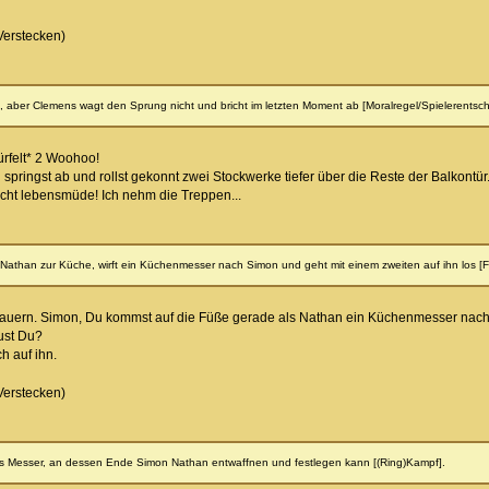
Verstecken)
o], aber Clemens wagt den Sprung nicht und bricht im letzten Moment ab [Moralregel/Spielerentsc
ürfelt* 2 Woohoo!
Du springst ab und rollst gekonnt zwei Stockwerke tiefer über die Reste der Balkont
icht lebensmüde! Ich nehm die Treppen...
Nathan zur Küche, wirft ein Küchenmesser nach Simon und geht mit einem zweiten auf ihn los [
auern. Simon, Du kommst auf die Füße gerade als Nathan ein Küchenmesser nach Dir
ust Du?
h auf ihn.
Verstecken)
 Messer, an dessen Ende Simon Nathan entwaffnen und festlegen kann [(Ring)Kampf].