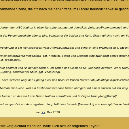
 spannende Szene, die YY nach meiner Anfrage im Discord freundlicherweise geschr
ecken den NSC Nathan in einer Menschenmenge auf dem Markt [Initiative/Wahrnehmung], und ve
nd der Personenverkehr dünner wird, bemerkt er die beiden und flieht. Simon ruft ihm nach, um
 Vorsprung in ein mehrstöckiges Haus [Verfolgungsjagd] und dringt in eine Wohnung im 4. Stock 
g mit einem schweren Möbelstück [ggf. Kraftakt]. Simon und Clemens sind zwar dicht genug hinte
kt, Teamarbeit].
kontür geöffnet und Anlauf genommen. Als Simon und Clemens die Wohnung betreten, rennt Nathan
prung, kontrollierter Sturz, ggf. Verletzung].
o], aber Clemens wagt den Sprung nicht und bricht im letzten Moment ab [Moralregel/Spielerentsc
Nathan zur Küche, wirft ein Küchenmesser nach Simon und geht mit einem zweiten auf ihn los [
 Messer, an dessen Ende Simon Nathan entwaffnen und festlegen kann [(Ring)Kampf].
h einiger Zeit auf dem regulären Weg, hilft beim Fesseln [Mechanik?] und versorgt Simons Verle
on
YY
, Dez 2020
eme vergleichbar zu halten, halte Dich bitte an folgendes Layout: