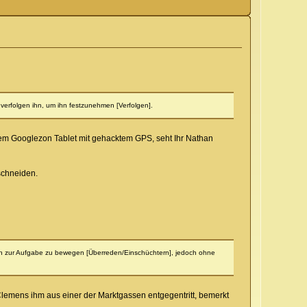
rfolgen ihn, um ihn festzunehmen [Verfolgen].
nem Googlezon Tablet mit gehacktem GPS, seht Ihr Nathan
schneiden.
 ihn zur Aufgabe zu bewegen [Überreden/Einschüchtern], jedoch ohne
lemens ihm aus einer der Marktgassen entgegentritt, bemerkt