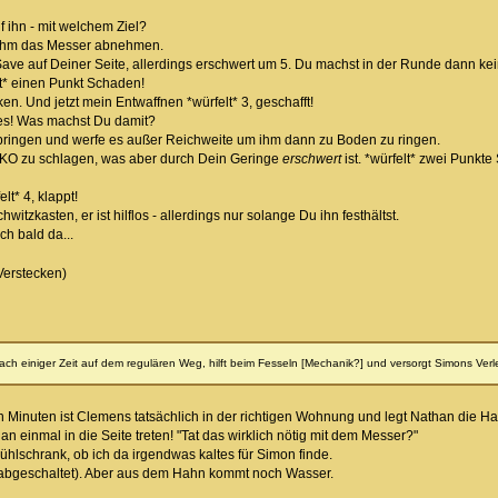
f ihn - mit welchem Ziel?
h ihm das Messer abnehmen.
Save auf Deiner Seite, allerdings erschwert um 5. Du machst in der Runde dann ke
lt* einen Punkt Schaden!
n. Und jetzt mein Entwaffnen *würfelt* 3, geschafft!
es! Was machst Du damit?
umbringen und werfe es außer Reichweite um ihm dann zu Boden zu ringen.
h KO zu schlagen, was aber durch Dein Geringe
erschwert
ist. *würfelt* zwei Punk
lt* 4, klappt!
witzkasten, er ist hilflos - allerdings nur solange Du ihn festhältst.
ch bald da...
Verstecken)
h einiger Zeit auf dem regulären Weg, hilft beim Fesseln [Mechanik?] und versorgt Simons Verle
 Minuten ist Clemens tatsächlich in der richtigen Wohnung und legt Nathan die Ha
n einmal in die Seite treten! "Tat das wirklich nötig mit dem Messer?"
ühlschrank, ob ich da irgendwas kaltes für Simon finde.
und abgeschaltet). Aber aus dem Hahn kommt noch Wasser.