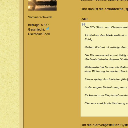
Und das ist die actionreiche,
Sommerschwede
Zitat
Beiträge: 5.577
Die SCs Simon und Clemens entd
Geschlecht:
Username: Zed
Als Nathan den Markt verlässt u
Erfolg.
Nathan flüchtet mit mittelgroßem
Die Tür verrammelt er notdürfti
Hindernis beiseite räumen [Krafta
Mittlerweile hat Nathan die Bal
einer Wohnung im zweiten Stock [S
Simon springt ihm hinterher [dit
In der engen Zielwohnung rennt 
Es kommt zum Ringkampf um das
Clemens erreicht die Wohnung nac
v
Um die hier vorgestellten Syst