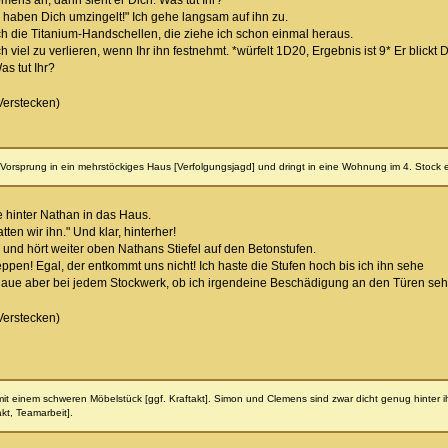
emens an, dann sieht er Dich. Was tut Ihr?
r haben Dich umzingelt!" Ich gehe langsam auf ihn zu.
ch die Titanium-Handschellen, die ziehe ich schon einmal heraus.
h viel zu verlieren, wenn Ihr ihn festnehmt. *würfelt 1D20, Ergebnis ist 9* Er blick
s tut Ihr?
Verstecken)
 Vorsprung in ein mehrstöckiges Haus [Verfolgungsjagd] und dringt in eine Wohnung im 4. Stock e
e hinter Nathan in das Haus.
en wir ihn." Und klar, hinterher!
s und hört weiter oben Nathans Stiefel auf den Betonstufen.
ppen! Egal, der entkommt uns nicht! Ich haste die Stufen hoch bis ich ihn sehe
haue aber bei jedem Stockwerk, ob ich irgendeine Beschädigung an den Türen sehe
Verstecken)
g mit einem schweren Möbelstück [ggf. Kraftakt]. Simon und Clemens sind zwar dicht genug hinte
kt, Teamarbeit].