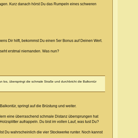
lagen. Kurz danach hörst Du das Rumpeln eines schweren
ns Dir hilft, bekommst Du einen 5er Bonus auf Deinen Wert.
d seht erstmal niemanden. Was nun?
 los, überspringt die schmale Straße und durchbricht die Balkontür
alkontür, springt auf die Brüstung und weiter.
ndern eine überraschend schmale Distanz übersprungen hat
olzsplitter aufrappeln. Du bist im vollen Lauf, was tust Du?
llst Du wahrscheinlich die vier Stockwerke runter. Noch kannst