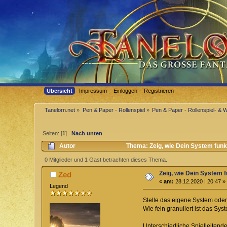
Übersicht
Impressum
Einloggen
Registrieren
Tanelorn.net
»
Pen & Paper - Rollenspiel
»
Pen & Paper - Rollenspiel- & 
Seiten: [
1
]
Nach unten
Autor
Thema: Zeig, wie Dein System funkt
0 Mitglieder und 1 Gast betrachten dieses Thema.
Zeig, wie Dein System f
Zed
«
am:
28.12.2020 | 20:47 »
Legend
Stelle das eigene System oder 
Wie fein granuliert ist das S
Unterschiedliche Spielleitend