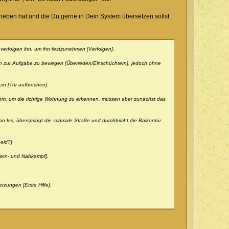
ieben hat und die Du gerne in Dein System übersetzen sollst:
rfolgen ihn, um ihn festzunehmen [Verfolgen].
 ihn zur Aufgabe zu bewegen [Überreden/Einschüchtern], jedoch ohne
ein [Tür aufbrechen].
r ihm, um die richtige Wohnung zu erkennen, müssen aber zunächst das
 los, überspringt die schmale Straße und durchbricht die Balkontür
heid?]
Fern- und Nahkampf].
tzungen [Erste Hilfe].