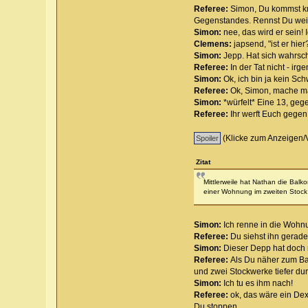
Referee:
Simon, Du kommst kn
Gegenstandes. Rennst Du wei
Simon:
nee, das wird er sein! 
Clemens:
japsend, "ist er hier
Simon:
Jepp. Hat sich wahrsch
Referee:
In der Tat nicht - ir
Simon:
Ok, ich bin ja kein S
Referee:
Ok, Simon, mache ma
Simon:
*würfelt* Eine 13, geg
Referee:
Ihr werft Euch gege
(Klicke zum Anzeigen/
Zitat
Mittlerweile hat Nathan die Bal
einer Wohnung im zweiten Stock [S
Simon:
Ich renne in die Wohn
Referee:
Du siehst ihn gerade
Simon:
Dieser Depp hat doch n
Referee:
Als Du näher zum Ba
und zwei Stockwerke tiefer dur
Simon:
Ich tu es ihm nach!
Referee:
ok, das wäre ein Dex
Du stoppen..