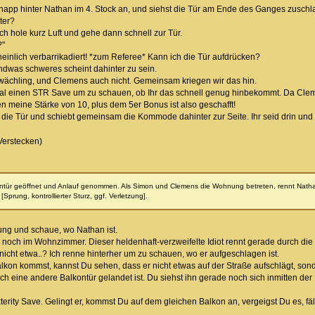
app hinter Nathan im 4. Stock an, und siehst die Tür am Ende des Ganges zusch
ter?
Ich hole kurz Luft und gehe dann schnell zur Tür.
?"
einlich verbarrikadiert! *zum Referee* Kann ich die Tür aufdrücken?
gendwas schweres scheint dahinter zu sein.
chwächling, und Clemens auch nicht. Gemeinsam kriegen wir das hin.
l einen STR Save um zu schauen, ob Ihr das schnell genug hinbekommt. Da Cleme
en meine Stärke von 10, plus dem 5er Bonus ist also geschafft!
n die Tür und schiebt gemeinsam die Kommode dahinter zur Seite. Ihr seid drin un
Verstecken)
kontür geöffnet und Anlauf genommen. Als Simon und Clemens die Wohnung betreten, rennt Nathan
prung, kontrollierter Sturz, ggf. Verletzung].
ung und schaue, wo Nathan ist.
 noch im Wohnzimmer. Dieser heldenhaft-verzweifelte Idiot rennt gerade durch die B
icht etwa..? Ich renne hinterher um zu schauen, wo er aufgeschlagen ist.
lkon kommst, kannst Du sehen, dass er nicht etwas auf der Straße aufschlägt, so
ch eine andere Balkontür gelandet ist. Du siehst ihn gerade noch sich inmitten der H
terity Save. Gelingt er, kommst Du auf dem gleichen Balkon an, vergeigst Du es, fä