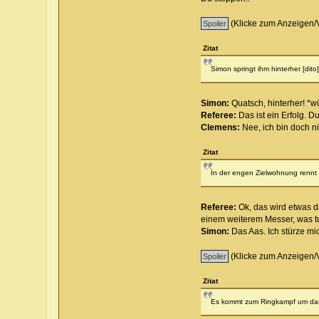
(Klicke zum Anzeigen/
Zitat
Simon springt ihm hinterher [dit
Simon:
Quatsch, hinterher! *w
Referee:
Das ist ein Erfolg. 
Clemens:
Nee, ich bin doch n
Zitat
In der engen Zielwohnung rennt 
Referee:
Ok, das wird etwas d
einem weiterem Messer, was t
Simon:
Das Aas. Ich stürze mic
(Klicke zum Anzeigen/
Zitat
Es kommt zum Ringkampf um das