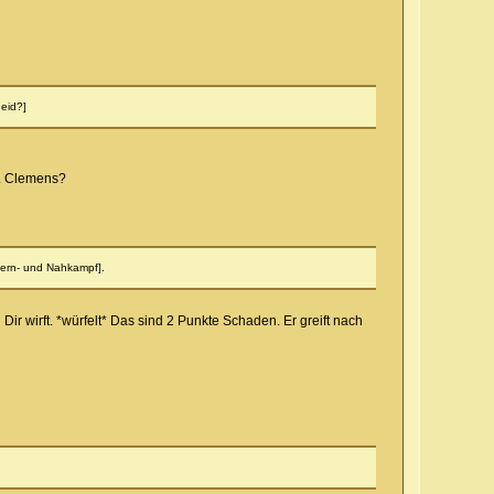
heid?]
ür. Clemens?
Fern- und Nahkampf].
 wirft. *würfelt* Das sind 2 Punkte Schaden. Er greift nach