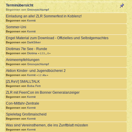
Terminübersicht
Begonnen von
Groovyschlumpf
Einladung an alle! ZLR Sommerfest in Koblenz!
Begonnen von
Kermit
Sommer-Uni
Begonnen von
Kermit
Engel Material zum Download - Offizielles und Selbstgemachtes
Begonnen von
DarkSilver
Diotimas 7te See - Runde
Begonnen von
Diotima
«
1
2
3
...
6
»
Animeempfehlungen
Begonnen von
Groovyschlumpf
Aktion Kinder- und Jugendbücherei 2
Begonnen von
Kermit
«
1
2
Alle
»
[ZLReV] SMALLTALK
Begonnen von
Boba Fett
ZLR mit FeenCon im Bonner Generalanzeiger
Begonnen von
Kermit
Con-Mitfahr-Zentrale
Begonnen von
Kermit
Spieletag Großmaischeid
Begonnen von
Kermit
Was sind Vereinsthemen, die ins Zunftblatt müssten
Begonnen von
Kermit