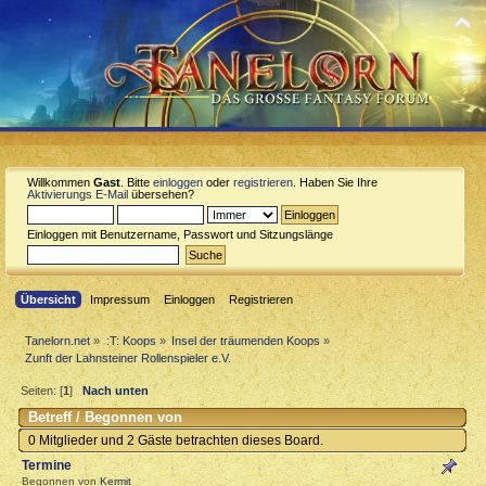
Willkommen
Gast
. Bitte
einloggen
oder
registrieren
. Haben Sie Ihre
Aktivierungs E-Mail
übersehen?
Einloggen mit Benutzername, Passwort und Sitzungslänge
Übersicht
Impressum
Einloggen
Registrieren
Tanelorn.net
»
:T: Koops
»
Insel der träumenden Koops
»
Zunft der Lahnsteiner Rollenspieler e.V.
Seiten: [
1
]
Nach unten
Betreff
/
Begonnen von
0 Mitglieder und 2 Gäste betrachten dieses Board.
Termine
Begonnen von
Kermit