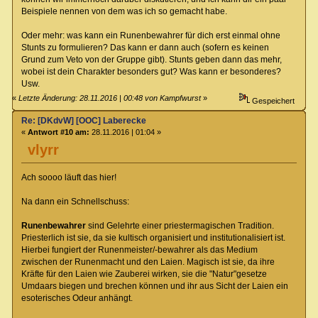
Beispiele nennen von dem was ich so gemacht habe.
Oder mehr: was kann ein Runenbewahrer für dich erst einmal ohne
Stunts zu formulieren? Das kann er dann auch (sofern es keinen
Grund zum Veto von der Gruppe gibt). Stunts geben dann das mehr,
wobei ist dein Charakter besonders gut? Was kann er besonderes?
Usw.
«
Letzte Änderung: 28.11.2016 | 00:48 von Kampfwurst
»
Gespeichert
Re: [DKdvW] [OOC] Laberecke
«
Antwort #10 am:
28.11.2016 | 01:04 »
vlyrr
Ach soooo läuft das hier!
Na dann ein Schnellschuss:
Runenbewahrer
sind Gelehrte einer priestermagischen Tradition.
Priesterlich ist sie, da sie kultisch organisiert und institutionalisiert ist.
Hierbei fungiert der Runenmeister/-bewahrer als das Medium
zwischen der Runenmacht und den Laien. Magisch ist sie, da ihre
Kräfte für den Laien wie Zauberei wirken, sie die "Natur"gesetze
Umdaars biegen und brechen können und ihr aus Sicht der Laien ein
esoterisches Odeur anhängt.