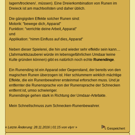
lagern/trocknen/.. müssen). Eine Dreierkombination von Runen im
Dreieck ist am machtvollsten und daher üblich.
Die gängigsten Effekte solcher Runen sind:
Motorik: "bewege dich, Apparat"
Funktion: "verrichte deine Arbeit, Apparat"
und
Applikation: "nimm Einfluss auf dies, Apparat"
Neben dieser Spielerei, die hin und wieder sehr effektiv sein kann....
(Jahrmarktszauberei würde im lebensgefährlichen Umdaar keine
Kulte gründen können) gibt es natürlich noch echte
Runendinge
.
Ein Runending ist ein Apparat oder Gegenstand, der bereits von den
magischen Runen überzogen ist. Hier schlummern wirklich mächtige
Effekte, die ein Runenbewahrer ersteinmal erforschen muss. Und je
entfernter die Runensprache von der Runensprache der Schnecken
entfernt ist, umso schwieriger.
Runendinge gehen stark in Richtung der Umdaar-Artefakte.
Mein Schnellschnuss zum Schnecken-Runenbewahrer.
«
Letzte Änderung: 28.11.2016 | 01:15 von vlyrr
»
Gespeichert