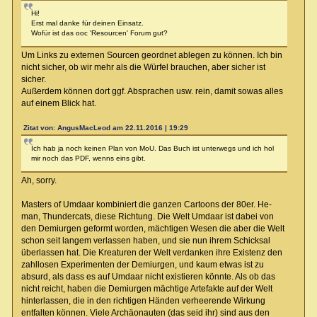
Hi!
Erst mal danke für deinen Einsatz.
Wofür ist das ooc 'Resourcen' Forum gut?
Um Links zu externen Sourcen geordnet ablegen zu können. Ich bin
nicht sicher, ob wir mehr als die Würfel brauchen, aber sicher ist
sicher.
Außerdem können dort ggf. Absprachen usw. rein, damit sowas alles
auf einem Blick hat.
Zitat von: AngusMacLeod am 22.11.2016 | 19:29
Ich hab ja noch keinen Plan von MoU. Das Buch ist unterwegs und ich hol
mir noch das PDF, wenns eins gibt.
Ah, sorry.
Masters of Umdaar kombiniert die ganzen Cartoons der 80er. He-
man, Thundercats, diese Richtung. Die Welt Umdaar ist dabei von
den Demiurgen geformt worden, mächtigen Wesen die aber die Welt
schon seit langem verlassen haben, und sie nun ihrem Schicksal
überlassen hat. Die Kreaturen der Welt verdanken ihre Existenz den
zahllosen Experimenten der Demiurgen, und kaum etwas ist zu
absurd, als dass es auf Umdaar nicht existieren könnte. Als ob das
nicht reicht, haben die Demiurgen mächtige Artefakte auf der Welt
hinterlassen, die in den richtigen Händen verheerende Wirkung
entfalten können. Viele Archäonauten (das seid ihr) sind aus den