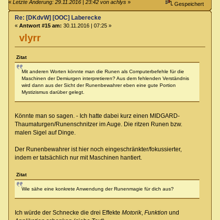
«
Letzte Änderung: 29.11.2016 | 23:42 von achlys
»
Gespeichert
Re: [DKdvW] [OOC] Laberecke
«
Antwort #15 am:
30.11.2016 | 07:25 »
vlyrr
Zitat
Mit anderen Worten könnte man die Runen als Computerbefehle für die
Maschinen der Demiurgen interpretieren? Aus dem fehlenden Verständnis
wird dann aus der Sicht der Runenbewahrer eben eine gute Portion
Mystizismus darüber gelegt.
Könnte man so sagen. - Ich hatte dabei kurz einen MIDGARD-
Thaumaturgen/Runenschnitzer im Auge. Die ritzen Runen bzw.
malen Sigel auf Dinge.
Der Runenbewahrer ist hier noch eingeschränkter/fokussierter,
indem er tatsächlich nur mit Maschinen hantiert.
Zitat
Wie sähe eine konkrete Anwendung der Runenmagie für dich aus?
Ich würde der Schnecke die drei Effekte
Motorik
,
Funktion
und