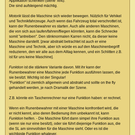
Applikation
schenken (siehe Text).
Die sind aufsteigend mächtig.
Motorik
lässt die Maschine sich wieder bewegen. Nützlich für Vehikel
und Technikfahrzeuge. Auch wenn das Fahrzeug total verschrottet ist,
kann der Runenbewahrer es starten. Auch alle anderen Maschinen,
die von sich aus laufen/fahren/fliegen könnten, kann die Schnecke
somit "antreiben". Den stinknormalen Karren nicht, da dieser keine
Maschine darstellt. [zwar abstrakt betrachtet ist auch er eine
Maschine und Technik, aber ich würde es auf den Maschinenbegriff
reduzieren, den wir alle aus dem Alltag kennen, und ein Schlitten z.B.
ist für uns keine Maschine].
Funktion
ist die stärkere Variante davon. Mit ihr kann der
Runenbewahrer eine Maschine jede Funktion ausführen lassen, die
sie besitzt. Wichtig ist der Singular!
"Funktion" ist ziemlich allgemein und abstrakt und sollte on the fly
gehandelt werden, je nach Dramatik der Szene.
Z.B. könnte ein Taschenrechner nur eine Funktion haben: er rechnet.
Wenn ein Runenbewahrer mit einer Maschine konfrontiert wird, die
er nicht kennt, also deren Bedienung ihm unbekannt ist, kann
Funktion
helfen. - Die Maschine führt dann simpel ihre Funktion aus
(wenn sie nur eine besitzt), oder sie führt diejenige Funktion aus, die
die SL am sinnvollsten für die Maschine sieht. Oder es ist die
wichtigste Funktion whatever.