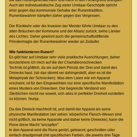
die das Runengeschäft mehr und mehr in den Hintergrund drängten.
Auch der individualistische Zug vieler Umdaar-Geschöpfe spricht
eher gegen das kommunale Gehabe der Runentradition.
Runenbewahrer kämpfen daher gegen das Vergessen.
Die Rückkehr oder die Invasion der Meister führte Umdaar zu den
alten Bräuchen der Kommune und der Allianz zurück; siehe Länder
des Lichtes. Daher gewinnt auch die gemeinschaftsstiftende
Priestermagie der Runenbewahrer wieder an Zuläufer.
Wie funktionieren Runen?
Es gibt hier auf Umdaar sehr viele praktische Ausrichtungen, daher
konzentriere ich mich auf die der Chamäleonschnecken.
Technik ist göttlich, da sie auf dem Prinzip der Drei und damit des
Dreiecks baut. (ob das stimmt sei dahingestellt, aber es ist die
Metaphysik der Schnecken). Was dem Laien wie ein Apparat
erscheint, ist für den Eingeweihten nur eine spezifische Manifestation
eines Musters von Dreiecken. Der begrenzte Verstand von
Sterblichen reicht nie soweit, sich alles in perfekter Dreiheit vorstellen
zu können. Nunja.
Da das Dreieck machtvoll ist, und damit der Apparat als seine
physische Manifestation (wir sehen: körperliche Fleisch-Wesen sind
nicht göttlich, da keine Apparate und daher keine Dreiecke), kann die
Rune diese Macht "anzapfen".
In den Apparat wird die Rune geritzt, gebrannt, geschnitten oder
einfach draufgemalt (mit spezifischen Farben, die jeweils drei Tage