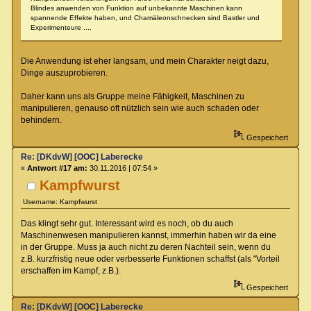
Blindes anwenden von Funktion auf unbekannte Maschinen kann
spannende Effekte haben, und Chamäleonschnecken sind Bastler und
Experimenteure ....
Die Anwendung ist eher langsam, und mein Charakter neigt dazu,
Dinge auszuprobieren.
Daher kann uns als Gruppe meine Fähigkeit, Maschinen zu
manipulieren, genauso oft nützlich sein wie auch schaden oder
behindern.
Gespeichert
Re: [DKdvW] [OOC] Laberecke
«
Antwort #17 am:
30.11.2016 | 07:54 »
Kampfwurst
Username: Kampfwurst
Das klingt sehr gut. Interessant wird es noch, ob du auch
Maschinenwesen manipulieren kannst, immerhin haben wir da eine
in der Gruppe. Muss ja auch nicht zu deren Nachteil sein, wenn du
z.B. kurzfristig neue oder verbesserte Funktionen schaffst (als "Vorteil
erschaffen im Kampf, z.B.).
Gespeichert
Re: [DKdvW] [OOC] Laberecke