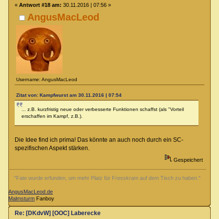
«
Antwort #18 am:
30.11.2016 | 07:56 »
AngusMacLeod
Username: AngusMacLeod
Zitat von: Kampfwurst am 30.11.2016 | 07:54
... z.B. kurzfristig neue oder verbesserte Funktionen schaffst (als "Vorteil
erschaffen im Kampf, z.B.).
Die Idee find ich prima! Das könnte an auch noch durch ein SC-
spezifischen Aspekt stärken.
Gespeichert
"Fate wurde erfunden, um mehr Platz für Fresskram auf dem Tisch zu haben."
AngusMacLeod.de
Malmsturm
Fanboy
Re: [DKdvW] [OOC] Laberecke