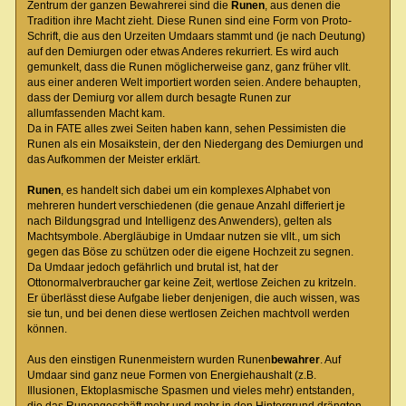
Zentrum der ganzen Bewahrerei sind die
Runen
, aus denen die
Tradition ihre Macht zieht. Diese Runen sind eine Form von Proto-
Schrift, die aus den Urzeiten Umdaars stammt und (je nach Deutung)
auf den Demiurgen oder etwas Anderes rekurriert. Es wird auch
gemunkelt, dass die Runen möglicherweise ganz, ganz früher vllt.
aus einer anderen Welt importiert worden seien. Andere behaupten,
dass der Demiurg vor allem durch besagte Runen zur
allumfassenden Macht kam.
Da in FATE alles zwei Seiten haben kann, sehen Pessimisten die
Runen als ein Mosaikstein, der den Niedergang des Demiurgen und
das Aufkommen der Meister erklärt.
Runen
, es handelt sich dabei um ein komplexes Alphabet von
mehreren hundert verschiedenen (die genaue Anzahl differiert je
nach Bildungsgrad und Intelligenz des Anwenders), gelten als
Machtsymbole. Abergläubige in Umdaar nutzen sie vllt., um sich
gegen das Böse zu schützen oder die eigene Hochzeit zu segnen.
Da Umdaar jedoch gefährlich und brutal ist, hat der
Ottonormalverbraucher gar keine Zeit, wertlose Zeichen zu kritzeln.
Er überlässt diese Aufgabe lieber denjenigen, die auch wissen, was
sie tun, und bei denen diese wertlosen Zeichen machtvoll werden
können.
Aus den einstigen Runenmeistern wurden Runen
bewahrer
. Auf
Umdaar sind ganz neue Formen von Energiehaushalt (z.B.
Illusionen, Ektoplasmische Spasmen und vieles mehr) entstanden,