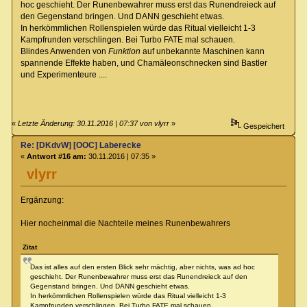
hoc geschieht. Der Runenbewahrer muss erst das Runendreieck auf
den Gegenstand bringen. Und DANN geschieht etwas.
In herkömmlichen Rollenspielen würde das Ritual vielleicht 1-3
Kampfrunden verschlingen. Bei Turbo FATE mal schauen.
Blindes Anwenden von
Funktion
auf unbekannte Maschinen kann
spannende Effekte haben, und Chamäleonschnecken sind Bastler
und Experimenteure ....
«
Letzte Änderung: 30.11.2016 | 07:37 von vlyrr
»
Gespeichert
Re: [DKdvW] [OOC] Laberecke
«
Antwort #16 am:
30.11.2016 | 07:35 »
vlyrr
Ergänzung:
Hier nocheinmal die Nachteile meines Runenbewahrers
Zitat
Das ist alles auf den ersten Blick sehr mächtig, aber nichts, was ad hoc
geschieht. Der Runenbewahrer muss erst das Runendreieck auf den
Gegenstand bringen. Und DANN geschieht etwas.
In herkömmlichen Rollenspielen würde das Ritual vielleicht 1-3
Kampfrunden verschlingen. Bei Turbo FATE mal schauen.