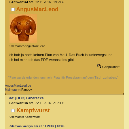
«
Antwort #4 am:
22.11.2016 | 19:29 »
AngusMacLeod
Username: AngusMacLeod
Ich hab ja noch keinen Plan von MoU. Das Buch ist unterwegs und
ich hol mir noch das PDF, wenns eins gibt.
Gespeichert
"Fate wurde erfunden, um mehr Platz für Fresskram auf dem Tisch zu haben."
AngusMacLeod.de
Malmsturm
Fanboy
Re: [OOC] Laberecke
«
Antwort #5 am:
22.11.2016 | 21:34 »
Kampfwurst
Username: Kampfwurst
Zitat von: achlys am 22.11.2016 | 18:33