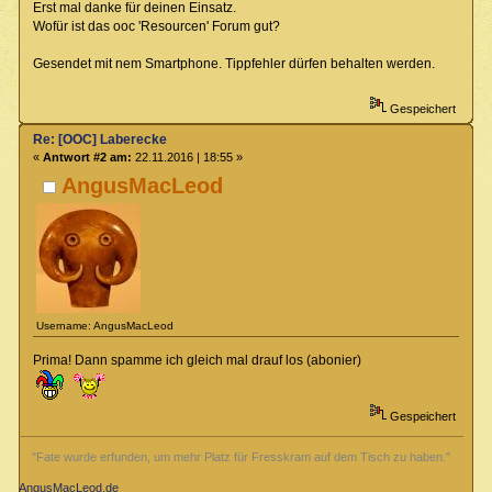
Erst mal danke für deinen Einsatz.
Wofür ist das ooc 'Resourcen' Forum gut?
Gesendet mit nem Smartphone. Tippfehler dürfen behalten werden.
Gespeichert
Re: [OOC] Laberecke
«
Antwort #2 am:
22.11.2016 | 18:55 »
AngusMacLeod
Username: AngusMacLeod
Prima! Dann spamme ich gleich mal drauf los (abonier)
Gespeichert
"Fate wurde erfunden, um mehr Platz für Fresskram auf dem Tisch zu haben."
AngusMacLeod.de