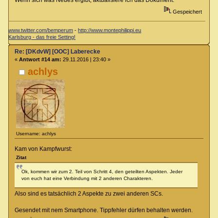
Wenn sich was Neues ergibt, aktualisiere ich das Dokument.
Gespeichert
www.twitter.com/bemperum
-
http://www.montephilippi.eu
Karlsburg - das freie Setting!
Re: [DKdvW] [OOC] Laberecke
«
Antwort #14 am:
29.11.2016 | 23:40 »
achlys
Username: achlys
Kam von Kampfwurst:
Zitat
Ok, kommen wir zum 2. Teil von Schritt 4, den geteilten Aspekten. Jeder
von euch hat eine Verbindung mit 2 anderen Charakteren.
Also sind es tatsächlich 2 Aspekte zu zwei anderen SCs.
Gesendet mit nem Smartphone. Tippfehler dürfen behalten werden.