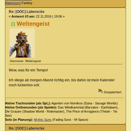
Malmsturm
Fanboy
Re: [OOC] Laberecke
«
Antwort #3 am:
22.11.2016 | 19:06 »
Weltengeist
Username: Weltengeist
Wow, was für ein Tempo!
Ich steige ab morgen Abend richtig ein, bis dahin ist mein Kalender
noch lückenlos voll.
Gespeichert
Aktive Tischrunden (als SpL):
Agenten von Nomikos (Eana - Savage Worlds)
Aktive Onlinerunden (als Spieler):
Das Windkammtal (Barsaive - Earthdawn),
Die Grauen (Shadow World - Rolemaster), The Price of Arrogance (Théah - 7te
See)
Solo (in Planung):
Mythic Suns
(Fading Suns - M-Space)
Re: [OOC] Laberecke