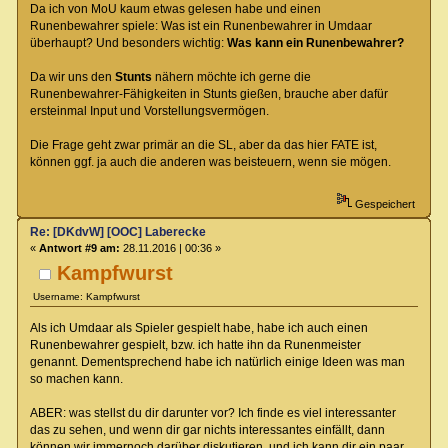
Da ich von MoU kaum etwas gelesen habe und einen
Runenbewahrer spiele: Was ist ein Runenbewahrer in Umdaar
überhaupt? Und besonders wichtig:
Was kann ein Runenbewahrer?
Da wir uns den
Stunts
nähern möchte ich gerne die
Runenbewahrer-Fähigkeiten in Stunts gießen, brauche aber dafür
ersteinmal Input und Vorstellungsvermögen.
Die Frage geht zwar primär an die SL, aber da das hier FATE ist,
können ggf. ja auch die anderen was beisteuern, wenn sie mögen.
Gespeichert
Re: [DKdvW] [OOC] Laberecke
«
Antwort #9 am:
28.11.2016 | 00:36 »
Kampfwurst
Username: Kampfwurst
Als ich Umdaar als Spieler gespielt habe, habe ich auch einen
Runenbewahrer gespielt, bzw. ich hatte ihn da Runenmeister
genannt. Dementsprechend habe ich natürlich einige Ideen was man
so machen kann.
ABER: was stellst du dir darunter vor? Ich finde es viel interessanter
das zu sehen, und wenn dir gar nichts interessantes einfällt, dann
können wir immernoch darüber diskutieren, und ich kann dir ein paar