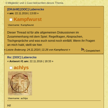
(Gelesen 59976 mal)
0 Mitglieder und 1 Gast betrachten dieses Thema.
[DKdvW] [OOC] Laberecke
«
am:
22.11.2016 | 13:00 »
Kampfwurst
Username: Kampfwurst
Dieser Thread ist für alle allgemeinen Diskussionen im
Zusammenhang mit dem Spiel. Regelfragen, Absprachen,
Tischgespräche und was euch sonst noch einfällt. Wenn ihr Fragen
an mich habt, stellt sie hier.
«
Letzte Änderung: 24.11.2016 | 11:26 von Kampfwurst
»
Gespeichert
Re: [OOC] Laberecke
«
Antwort #1 am:
22.11.2016 | 18:33 »
achlys
Username: achlys
Hi!