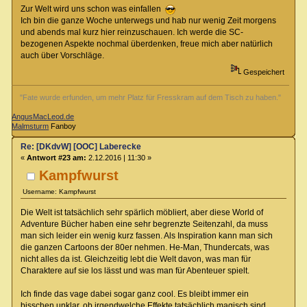
Zur Welt wird uns schon was einfallen
Ich bin die ganze Woche unterwegs und hab nur wenig Zeit morgens
und abends mal kurz hier reinzuschauen. Ich werde die SC-
bezogenen Aspekte nochmal überdenken, freue mich aber natürlich
auch über Vorschläge.
Gespeichert
"Fate wurde erfunden, um mehr Platz für Fresskram auf dem Tisch zu haben."
AngusMacLeod.de
Malmsturm
Fanboy
Re: [DKdvW] [OOC] Laberecke
«
Antwort #23 am:
2.12.2016 | 11:30 »
Kampfwurst
Username: Kampfwurst
Die Welt ist tatsächlich sehr spärlich möbliert, aber diese World of
Adventure Bücher haben eine sehr begrenzte Seitenzahl, da muss
man sich leider ein wenig kurz fassen. Als Inspiration kann man sich
die ganzen Cartoons der 80er nehmen. He-Man, Thundercats, was
nicht alles da ist. Gleichzeitig lebt die Welt davon, was man für
Charaktere auf sie los lässt und was man für Abenteuer spielt.
Ich finde das vage dabei sogar ganz cool. Es bleibt immer ein
bisschen unklar, ob irgendwelche Effekte tatsächlich magisch sind,