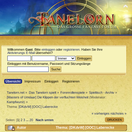
Willkommen
Gast
. Bitte
einloggen
oder
registrieren
. Haben Sie Ihre
Aktivierungs E-Mail
übersehen?
Einloggen mit Benutzername, Passwort und Sitzungslänge
Übersicht
Impressum
Einloggen
Registrieren
Tanelorn.net
»
Das Tanelorn spielt
»
Forenrollenspiele
»
Spieltisch - Archiv
»
[Masters of Umdaar] Die Klippen der verfluchten Weisheit
(Moderator:
Kampfwurst
) »
Thema:
[DKdvW] [OOC] Laberecke
« vorheriges
nächstes »
DRUCKEN
Seiten: [
1
]
2
3
...
20
Nach unten
Autor
Thema: [DKdvW] [OOC] Laberecke