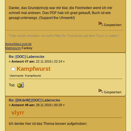
Danke, das Grundprinzip war mir klar, die Feinheiten werd ich mir
schnell mal anlesen. Das PDF hab ich grad gekauft, Buch ist wie
gesagt unterwegs. (Support the Uhrwerk!)
Gespeichert
"Fate wurde erfunden, um mehr Platz für Fresskram auf dem Tisch zu haben."
AngusMacLeod.de
Malmsturm
Fanboy
Re: [OOC] Laberecke
«
Antwort #7 am:
22.11.2016 | 22:14 »
Kampfwurst
Username: Kampfwurst
Top.
Gespeichert
Re: [DKdvW] [OOC] Laberecke
«
Antwort #8 am:
28.11.2016 | 00:28 »
vlyrr
Ich denke hier ist das Thema besser aufgehoben: