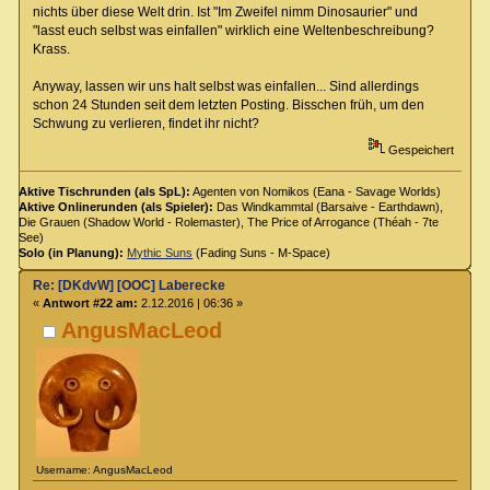
nichts über diese Welt drin. Ist "Im Zweifel nimm Dinosaurier" und
"lasst euch selbst was einfallen" wirklich eine Weltenbeschreibung?
Krass.
Anyway, lassen wir uns halt selbst was einfallen... Sind allerdings
schon 24 Stunden seit dem letzten Posting. Bisschen früh, um den
Schwung zu verlieren, findet ihr nicht?
Gespeichert
Aktive Tischrunden (als SpL):
Agenten von Nomikos (Eana - Savage Worlds)
Aktive Onlinerunden (als Spieler):
Das Windkammtal (Barsaive - Earthdawn),
Die Grauen (Shadow World - Rolemaster), The Price of Arrogance (Théah - 7te
See)
Solo (in Planung):
Mythic Suns
(Fading Suns - M-Space)
Re: [DKdvW] [OOC] Laberecke
«
Antwort #22 am:
2.12.2016 | 06:36 »
AngusMacLeod
Username: AngusMacLeod