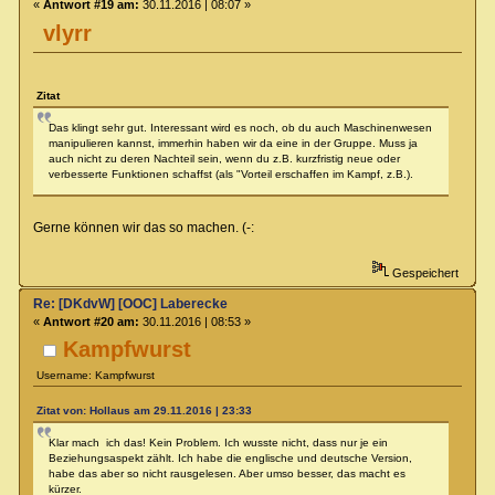
«
Antwort #19 am:
30.11.2016 | 08:07 »
vlyrr
Zitat
Das klingt sehr gut. Interessant wird es noch, ob du auch Maschinenwesen
manipulieren kannst, immerhin haben wir da eine in der Gruppe. Muss ja
auch nicht zu deren Nachteil sein, wenn du z.B. kurzfristig neue oder
verbesserte Funktionen schaffst (als "Vorteil erschaffen im Kampf, z.B.).
Gerne können wir das so machen. (-:
Gespeichert
Re: [DKdvW] [OOC] Laberecke
«
Antwort #20 am:
30.11.2016 | 08:53 »
Kampfwurst
Username: Kampfwurst
Zitat von: Hollaus am 29.11.2016 | 23:33
Klar mach ich das! Kein Problem. Ich wusste nicht, dass nur je ein
Beziehungsaspekt zählt. Ich habe die englische und deutsche Version,
habe das aber so nicht rausgelesen. Aber umso besser, das macht es
kürzer.