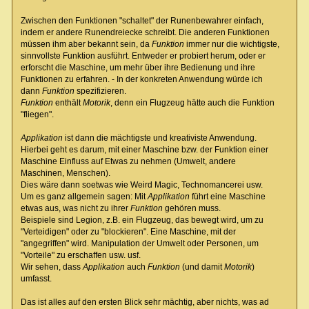
Zwischen den Funktionen "schaltet" der Runenbewahrer einfach,
indem er andere Runendreiecke schreibt. Die anderen Funktionen
müssen ihm aber bekannt sein, da
Funktion
immer nur die wichtigste,
sinnvollste Funktion ausführt. Entweder er probiert herum, oder er
erforscht die Maschine, um mehr über ihre Bedienung und ihre
Funktionen zu erfahren. - In der konkreten Anwendung würde ich
dann
Funktion
spezifizieren.
Funktion
enthält
Motorik
, denn ein Flugzeug hätte auch die Funktion
"fliegen".
Applikation
ist dann die mächtigste und kreativiste Anwendung.
Hierbei geht es darum, mit einer Maschine bzw. der Funktion einer
Maschine Einfluss auf Etwas zu nehmen (Umwelt, andere
Maschinen, Menschen).
Dies wäre dann soetwas wie Weird Magic, Technomancerei usw.
Um es ganz allgemein sagen: Mit
Applikation
führt eine Maschine
etwas aus, was nicht zu ihrer
Funktion
gehören muss.
Beispiele sind Legion, z.B. ein Flugzeug, das bewegt wird, um zu
"Verteidigen" oder zu "blockieren". Eine Maschine, mit der
"angegriffen" wird. Manipulation der Umwelt oder Personen, um
"Vorteile" zu erschaffen usw. usf.
Wir sehen, dass
Applikation
auch
Funktion
(und damit
Motorik
)
umfasst.
Das ist alles auf den ersten Blick sehr mächtig, aber nichts, was ad