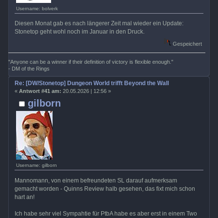
Username: bolverk
Diesen Monat gab es nach längerer Zeit mal wieder ein Update:
Stonetop geht wohl noch im Januar in den Druck.
Gespeichert
"Anyone can be a winner if their definition of victory is flexible enough."
- DM of the Rings
Re: [DW/Stonetop] Dungeon World trifft Beyond the Wall
«
Antwort #41 am:
20.05.2026 | 12:56 »
gilborn
Username: gilborn
Mannomann, von einem befreundeten SL darauf aufmerksam
gemacht worden - Quinns Review halb gesehen, das fixt mich schon
hart an!
Ich habe sehr viel Sympahtie für PtbA habe es aber erst in einem Two