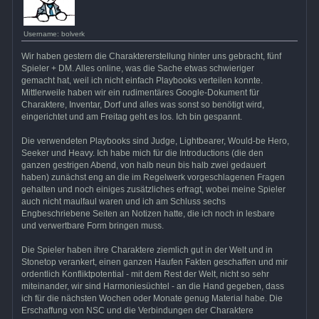
Username: bolverk
Wir haben gestern die Charaktererstellung hinter uns gebracht, fünf
Spieler + DM. Alles online, was die Sache etwas schwieriger
gemacht hat, weil ich nicht einfach Playbooks verteilen konnte.
Mittlerweile haben wir ein rudimentäres Google-Dokument für
Charaktere, Inventar, Dorf und alles was sonst so benötigt wird,
eingerichtet und am Freitag geht es los. Ich bin gespannt.
Die verwendeten Playbooks sind Judge, Lightbearer, Would-be Hero,
Seeker und Heavy. Ich habe mich für die Introductions (die den
ganzen gestrigen Abend, von halb neun bis halb zwei gedauert
haben) zunächst eng an die im Regelwerk vorgeschlagenen Fragen
gehalten und noch einiges zusätzliches erfragt, wobei meine Spieler
auch nicht maulfaul waren und ich am Schluss sechs
Engbeschriebene Seiten an Notizen hatte, die ich noch in lesbare
und verwertbare Form bringen muss.
Die Spieler haben ihre Charaktere ziemlich gut in der Welt und in
Stonetop verankert, einen ganzen Haufen Fakten geschaffen und mir
ordentlich Konfliktpotential - mit dem Rest der Welt, nicht so sehr
miteinander, wir sind Harmoniesüchtel - an die Hand gegeben, dass
ich für die nächsten Wochen oder Monate genug Material habe. Die
Erschaffung von NSC und die Verbindungen der Charaktere