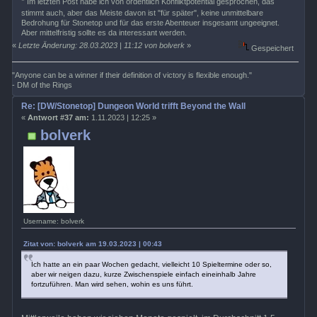
*
Im letzten Post habe ich von ordentlich Konfliktpotential gesprochen, das
stimmt auch, aber das Meiste davon ist "für später", keine unmittelbare
Bedrohung für Stonetop und für das erste Abenteuer insgesamt ungeeignet.
Aber mittelfristig sollte es da interessant werden.
«
Letzte Änderung: 28.03.2023 | 11:12 von bolverk
»
Gespeichert
"Anyone can be a winner if their definition of victory is flexible enough."
- DM of the Rings
Re: [DW/Stonetop] Dungeon World trifft Beyond the Wall
«
Antwort #37 am:
1.11.2023 | 12:25 »
bolverk
Username: bolverk
Zitat von: bolverk am 19.03.2023 | 00:43
Ich hatte an ein paar Wochen gedacht, vielleicht 10 Spieltermine oder so,
aber wir neigen dazu, kurze Zwischenspiele einfach eineinhalb Jahre
fortzuführen. Man wird sehen, wohin es uns führt.