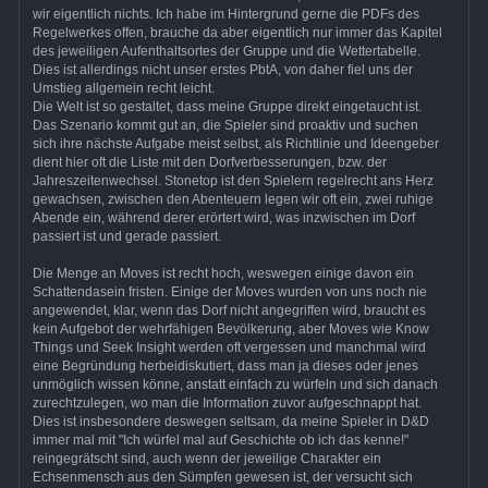
wir eigentlich nichts. Ich habe im Hintergrund gerne die PDFs des
Regelwerkes offen, brauche da aber eigentlich nur immer das Kapitel
des jeweiligen Aufenthaltsortes der Gruppe und die Wettertabelle.
Dies ist allerdings nicht unser erstes PbtA, von daher fiel uns der
Umstieg allgemein recht leicht.
Die Welt ist so gestaltet, dass meine Gruppe direkt eingetaucht ist.
Das Szenario kommt gut an, die Spieler sind proaktiv und suchen
sich ihre nächste Aufgabe meist selbst, als Richtlinie und Ideengeber
dient hier oft die Liste mit den Dorfverbesserungen, bzw. der
Jahreszeitenwechsel. Stonetop ist den Spielern regelrecht ans Herz
gewachsen, zwischen den Abenteuern legen wir oft ein, zwei ruhige
Abende ein, während derer erörtert wird, was inzwischen im Dorf
passiert ist und gerade passiert.
Die Menge an Moves ist recht hoch, weswegen einige davon ein
Schattendasein fristen. Einige der Moves wurden von uns noch nie
angewendet, klar, wenn das Dorf nicht angegriffen wird, braucht es
kein Aufgebot der wehrfähigen Bevölkerung, aber Moves wie Know
Things und Seek Insight werden oft vergessen und manchmal wird
eine Begründung herbeidiskutiert, dass man ja dieses oder jenes
unmöglich wissen könne, anstatt einfach zu würfeln und sich danach
zurechtzulegen, wo man die Information zuvor aufgeschnappt hat.
Dies ist insbesondere deswegen seltsam, da meine Spieler in D&D
immer mal mit "Ich würfel mal auf Geschichte ob ich das kenne!"
reingegrätscht sind, auch wenn der jeweilige Charakter ein
Echsenmensch aus den Sümpfen gewesen ist, der versucht sich