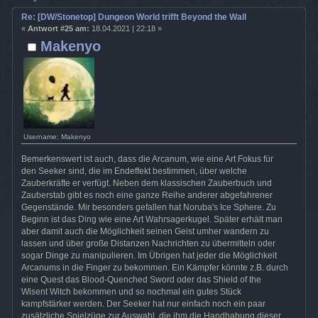
Re: [DW/Stonetop] Dungeon World trifft Beyond the Wall
«
Antwort #25 am:
18.04.2021 | 22:18 »
Makenyo
Username: Makenyo
Bemerkenswert ist auch, dass die Arcanum, wie eine Art Fokus für
den Seeker sind, die im Endeffekt bestimmen, über welche
Zauberkräfte er verfügt. Neben dem klassischen Zauberbuch und
Zauberstab gibt es noch eine ganze Reihe anderer abgefahrener
Gegenstände. Mir besonders gefallen hat Noruba's Ice Sphere. Zu
Beginn ist das Ding wie eine Art Wahrsagerkugel. Später erhält man
aber damit auch die Möglichkeit seinen Geist umher wandern zu
lassen und über große Distanzen Nachrichten zu übermitteln oder
sogar Dinge zu manipulieren. Im Übrigen hat jeder die Möglichkeit
Arcanums in die Finger zu bekommen. Ein Kämpfer könnte z.B. durch
eine Quest das Blood-Quenched Sword oder das Shield of the
Wisent Witch bekommen und so nochmal ein gutes Stück
kampfstärker werden. Der Seeker hat nur einfach noch ein paar
zusätzliche Spielzüge zur Auswahl, die ihm die Handhabung dieser