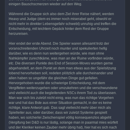
einigen Bauschscmerzen wieder auf den Weg.
Während die Gruppe sich also dem Ziel ihrer Reise nähert, werden
Heavy und Judge (dem es immer noch miserabel geht, obwohl er
nicht mehr in direkter Lebensgefahr schwebt) unruhig und treffen die
Entscheidung, mit leichtem Gepäck hinter dem Rest der Gruppe
herzureisen.
Hier endet der erste Abend. Die Spieler waren allesamt trotz der
voranschreitenden Uhrzeit noch munter und spekulierten hefig
darüber, wie es denn nun weitergehen würde, wie man ohne
Nahkämpfer zurechtkäme, was man an der Ruine vorfinden würde,
etc. Die diversen Punkte des End of Session-Moves wurden gerne
abgehandelt, an dem Punkt an dem man etwas aus der Spielsitzung
lobend hervorheben soll, redeten plötzlich alle durcheinander und
allen haben so ungefähr die gleichen Dinge gut gefallen.
Hervorgehoben wurde die schwierige Entscheidung, mit dem
Vergifteten weiterzugehen oder umzukehren und die verschwundene
und vielleicht auch die begleitenden NSCs ihrem Tod zu überlassen.
Man war sich bis zuletzt nicht einig, was nun das richtige Vorgehen
war und hat das Bste aus einer Situation gemacht, in der es keine
richtige, klare Antwort gab. Das sagt vielleicht mehr über mich als
Spielleiter aus, oder darüber, dass wir zuletzt Systeme gespielt
haben, wo solcherlei Zwischenspiel völlig konsequenzlos abgeht
(Vergifung bei D&D is nur lästig, solange man in paarmal mies würfelt
und der Kleriker keinen Zauber mehr übrig hat), hier hat es sich nach