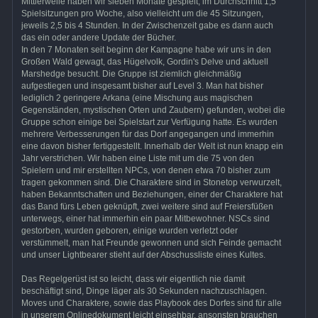
Mittlerweile haben wir sieben Monate gespielt, im Durchschnitt 1,5
Spielsitzungen pro Woche, also vielleicht um die 45 Sitzungen,
jeweils 2,5 bis 4 Stunden. In der Zwischenzeit gabe es dann auch
das ein oder andere Update der Bücher.
In den 7 Monaten seit beginn der Kampagne habe wir uns in den
Großen Wald gewagt, das Hügelvolk, Gordin's Delve und aktuell
Marshedge besucht. Die Gruppe ist ziemlich gleichmäßig
aufgestiegen und insgesamt bisher auf Level 3. Man hat bisher
lediglich 2 geringere Arkana (eine Mischung aus magischen
Gegenständen, mystischen Orten und Zaubern) gefunden, wobei die
Gruppe schon einige bei Spielstart zur Verfügung hatte. Es wurden
mehrere Verbesserungen für das Dorf angegangen und immerhin
eine davon bisher fertiggestellt. Innerhalb der Welt ist nun knapp ein
Jahr verstrichen. Wir haben eine Liste mit um die 75 von den
Spielern und mir erstellten NPCs, von denen etwa 70 bisher zum
tragen gekommen sind. Die Charaktere sind in Stonetop verwurzelt,
haben Bekanntschaften und Beziehungen, einer der Charaktere hat
das Band fürs Leben geknüpft, zwei weitere sind auf Freiersfüßen
unterwegs, einer hat immerhin ein paar Mitbewohner. NSCs sind
gestorben, wurden geboren, einige wurden verletzt oder
verstümmelt, man hat Freunde gewonnen und sich Feinde gemacht
und unser Lightbearer stieht auf der Abschussliste eines Kultes.
Das Regelgerüst ist so leicht, dass wir eigentlich nie damit
beschäftigt sind, Dinge läger als 30 Sekunden nachzuschlagen.
Moves und Charaktere, sowie das Playbook des Dorfes sind für alle
in unserem Onlinedokument leicht einsehbar, ansonsten brauchen