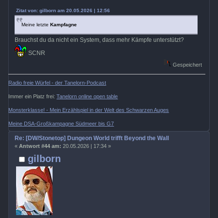
Zitat von: gilborn am 20.05.2026 | 12:56
Meine letzte
Kampfagne
Brauchst du da nicht ein System, dass mehr Kämpfe unterstützt?
SCNR
Gespeichert
Radio freie Würfel - der Tanelorn-Podcast
Immer ein Platz frei:
Tanelorn online open table
Monsterklasse! - Mein Erzählspiel in der Welt des Schwarzen Auges
Meine DSA-Großkampagne Südmeer bis G7
Re: [DW/Stonetop] Dungeon World trifft Beyond the Wall
«
Antwort #44 am:
20.05.2026 | 17:34 »
gilborn