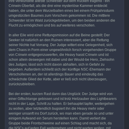
ihre verwundete älteste Schwester auf dem Rücken tragend - ein
Crinwin-Überfall, als die drei eine mysteriöse Kammer entdeckt
haben, die unter dem Wurzelballen eines bei einem Frühjahrssturm
umgestürzten Baumes zum Vorschein gekommen ist. Die mittlere
Schwester ist im Wald zurückgeblieben, um den beiden anderen die
Flucht zu ermöglichen und bis auf weiteres verschollen.
In aller Eile wird eine Rettungsmission auf die Beine gestellt: Der
Seeker ist natürlich an den Ruinen interessiert, aber die Rettung
seiner Nichte hat Vorrang. Der Judge wittert eine Gelegenheit, sich
dem Chaos in Form einer ungewöhnlich forsch vorgehenden Gruppe
von Crinwin entgegenzuwerfen, die Heavy hasst Crinwin und ist
schon allein deswegen mit dabei und der Would-be Hero, Ziehsohn
des Judges, lässt sich nicht davon abhalten, sich in Gefahr zu
begeben. Außerdem schließt sich der künftige NSC-Ehemann der
Verschollenen an, der ist allerdings Bauer und eindeutig das
schwächste Glied der Kette, aber er ließ sich nicht überzeugen,
zurückzubleiben.
Bei der ersten, kurzen Rast dann das Unglück: Der Judge wird von
einer Giftschlange gebissen und ist trotz Heilzauber des Lightbearers
nicht in der Lage, Schritt zu halten. Er behauptet tapfer, weitergehen
zu wollen, aber letztendlich bugsiert ihn die Heavy mehr oder
weniger unsanft ins Dorf zurück, wo man eben gerade so und unter
einigem Aufwand ein Serum herstellen kann. Damit verliert die
Gruppe beide Frontschweine auf einen Schlag und macht sich, da
die NSCs auf jeden Fall weitergehen und nicht warten wollen, mit