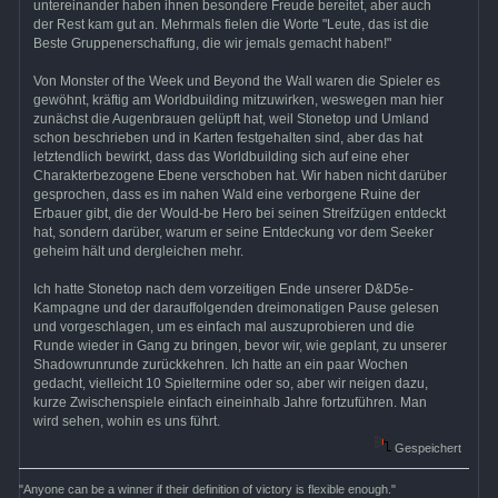
untereinander haben ihnen besondere Freude bereitet, aber auch
der Rest kam gut an. Mehrmals fielen die Worte "Leute, das ist die
Beste Gruppenerschaffung, die wir jemals gemacht haben!"
Von Monster of the Week und Beyond the Wall waren die Spieler es
gewöhnt, kräftig am Worldbuilding mitzuwirken, weswegen man hier
zunächst die Augenbrauen gelüpft hat, weil Stonetop und Umland
schon beschrieben und in Karten festgehalten sind, aber das hat
letztendlich bewirkt, dass das Worldbuilding sich auf eine eher
Charakterbezogene Ebene verschoben hat. Wir haben nicht darüber
gesprochen, dass es im nahen Wald eine verborgene Ruine der
Erbauer gibt, die der Would-be Hero bei seinen Streifzügen entdeckt
hat, sondern darüber, warum er seine Entdeckung vor dem Seeker
geheim hält und dergleichen mehr.
Ich hatte Stonetop nach dem vorzeitigen Ende unserer D&D5e-
Kampagne und der darauffolgenden dreimonatigen Pause gelesen
und vorgeschlagen, um es einfach mal auszuprobieren und die
Runde wieder in Gang zu bringen, bevor wir, wie geplant, zu unserer
Shadowrunrunde zurückkehren. Ich hatte an ein paar Wochen
gedacht, vielleicht 10 Spieltermine oder so, aber wir neigen dazu,
kurze Zwischenspiele einfach eineinhalb Jahre fortzuführen. Man
wird sehen, wohin es uns führt.
Gespeichert
"Anyone can be a winner if their definition of victory is flexible enough."