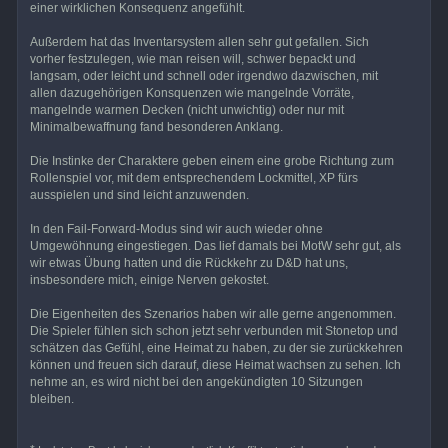
einer wirklichen Konsequenz angefühlt.
Außerdem hat das Inventarsystem allen sehr gut gefallen. Sich
vorher festzulegen, wie man reisen will, schwer bepackt und
langsam, oder leicht und schnell oder irgendwo dazwischen, mit
allen dazugehörigen Konsquenzen wie mangelnde Vorräte,
mangelnde warmen Decken (nicht unwichtig) oder nur mit
Minimalbewaffnung fand besonderen Anklang.
Die Instinke der Charaktere geben einem eine grobe Richtung zum
Rollenspiel vor, mit dem entsprechendem Lockmittel, XP fürs
ausspielen und sind leicht anzuwenden.
In den Fail-Forward-Modus sind wir auch wieder ohne
Umgewöhnung eingestiegen. Das lief damals bei MotW sehr gut, als
wir etwas Übung hatten und die Rückkehr zu D&D hat uns,
insbesondere mich, einige Nerven gekostet.
Die Eigenheiten des Szenarios haben wir alle gerne angenommen.
Die Spieler fühlen sich schon jetzt sehr verbunden mit Stonetop und
schätzen das Gefühl, eine Heimat zu haben, zu der sie zurückkehren
können und freuen sich darauf, diese Heimat wachsen zu sehen. Ich
nehme an, es wird nicht bei den angekündigten 10 Sitzungen
bleiben.