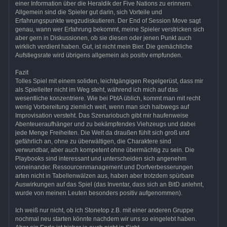
einer Information über die Heraldik der Five Nations zu erinnern.
Allgemein sind die Spieler gut darin, sich Vorteile und
Erfahrungspunkte wegzudiskutieren. Der End of Session Move sagt
genau, wann wer Erfahrung bekommt, meine Spieler verstricken sich
aber gern in Diskussionen, ob sie diesen oder jenen Punkt auch
wirklich verdient haben. Gut, ist nicht mein Bier. Die gemächliche
Aufstiegsrate wird übrigens allgemein als positiv empfunden.
Fazit
Tolles Spiel mit einem soliden, leichtgängigen Regelgerüst, dass mir
als Spielleiter nicht im Weg steht, während ich mich auf das
wesentliche konzentriere. Wie bei PbtA üblich, kommt man mit recht
wenig Vorbereitung ziemlich weit, wenn man sich halbwegs auf
Improvisation versteht. Das Szenariobuch gibt mir haufenweise
Abenteueraufhänger und zu bekämpfendes Viehzeugs und dabei
jede Menge Freiheiten. Die Welt da draußen fühlt sich groß und
gefährlich an, ohne zu überwältigen, die Charaktere sind
verwundbar, aber auch kompetent ohne übermächtig zu sein. Die
Playbooks sind interessant und unterscheiden sich angenehm
voneinander. Ressourcenmanagement und Dorfverbesserungen
arten nicht in Tabellenwälzen aus, haben aber trotzdem spürbare
Auswirkungen auf das Spiel (das Inventar, dass sich an BitD anlehnt,
wurde von meinen Leuten besonders positiv aufgenommen).
Ich weiß nur nicht, ob ich Stonetop z.B. mit einer anderen Gruppe
nochmal neu starten könnte nachdem wir uns so eingelebt haben.