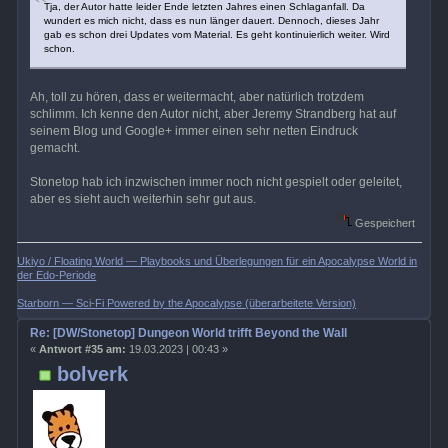
Tja, der Autor hatte leider Ende letzten Jahres einen Schlaganfall. Da
wundert es mich nicht, dass es nun länger dauert. Dennoch, dieses Jahr
gab es schon drei Updates vom Material. Es geht kontinuierlich weiter. Wird
schon.
Ah, toll zu hören, dass er weitermacht, aber natürlich trotzdem
schlimm. Ich kenne den Autor nicht, aber Jeremy Strandberg hat auf
seinem Blog und Google+ immer einen sehr netten Eindruck
gemacht.
Stonetop hab ich inzwischen immer noch nicht gespielt oder geleitet,
aber es sieht auch weiterhin sehr gut aus.
Gespeichert
Ukiyo / Floating World — Playbooks und Überlegungen für ein Apocalypse World in
der Edo-Periode
Starborn — Sci-Fi Powered by the Apocalypse (überarbeitete Version)
Re: [DW/Stonetop] Dungeon World trifft Beyond the Wall
«
Antwort #35 am:
19.03.2023 | 00:43 »
bolverk