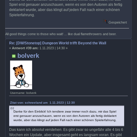
Spiel erst genauer anzuschauen, wenn es von den Autoren als fertig
deklariert wurde, aber das klingt auf jeden Fall nach einer schönen
Spielerfahrung.
Gespeichert
All good things come to those who wait! ... like dual flamethrowers and beer.
Re: [DW/Stonetop] Dungeon World trifft Beyond the Wall
«
Antwort #39 am:
1.11.2023 | 14:30 »
bolverk
Username: bolverk
Zitat von: schneeland am 1.11.2023 | 12:30
Danke für den Einblick! Ich tendiere zwar immer noch dazu, mir das Spiel
erst genauer anzuschauen, wenn es von den Autoren als fertig deklariert
wurde, aber das klingt auf jeden Fall nach einer schönen Spielerfahrung.
Das kann ich absolut verstehen. Es gibt zwar so ungefähr alle 4 bis 6
Wochen ein Update, aber insgesamt geht es langsam voran. Es gibt