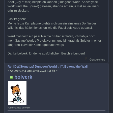
Shot (City of mist) bespielen können (Dungeon World, Apocalypse
World und The Sprawl) gelesen, aber da schein ja mal so viel mehr
drin zu stecken.
Fast tragisch:
Meine letzte Kampfagne drehte sich um ein einsames Dorf in der
Wildnis, das hätte hier schon wie die Faust aufs Auge gepasst.
Werd mal noch ein paar Nächte drüber schlafen, ich hab ja noch
mein Savage Worlds Projekt vor mir und bin grad als Spieler in einer
längeren Traveller Kampagne unterwegs...
Danke bolverk, für deine ausführlichen Beschreibungen!
Gespeichert
Re: [DW/Stonetop] Dungeon World trifft Beyond the Wall
«
Antwort #42 am:
20.05.2026 | 15:58 »
bolverk
Username: bolverk