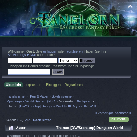
Willkommen
Gast
. Bitte
einloggen
oder
registrieren
. Haben Sie Ihre
Aktivierungs E-Mail
übersehen?
Einloggen mit Benutzername, Passwort und Sitzungslänge
Übersicht
Impressum
Einloggen
Registrieren
Tanelorn.net
»
Pen & Paper - Spielsysteme
»
Apocalypse World System (PbtA)
(Moderator:
Blechpirat
) »
Thema:
[DW/Stonetop] Dungeon World trifft Beyond the Wall
« vorheriges
nächstes »
DRUCKEN
Seiten:
1
[
2
]
Alle
Nach unten
Autor
Thema: [DW/Stonetop] Dungeon World
trifft Beyond the Wall (Gelesen 14047 mal)
0 Mitglieder und 1 Gast betrachten dieses Thema.