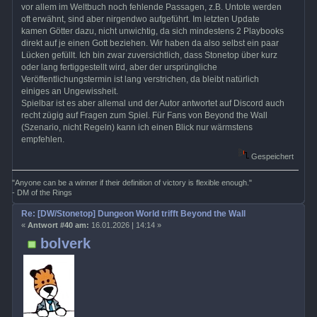
vor allem im Weltbuch noch fehlende Passagen, z.B. Untote werden
oft erwähnt, sind aber nirgendwo aufgeführt. Im letzten Update
kamen Götter dazu, nicht unwichtig, da sich mindestens 2 Playbooks
direkt auf je einen Gott beziehen. Wir haben da also selbst ein paar
Lücken gefüllt. Ich bin zwar zuversichtlich, dass Stonetop über kurz
oder lang fertiggestellt wird, aber der ursprüngliche
Veröffentlichungstermin ist lang verstrichen, da bleibt natürlich
einiges an Ungewissheit.
Spielbar ist es aber allemal und der Autor antwortet auf Discord auch
recht zügig auf Fragen zum Spiel. Für Fans von Beyond the Wall
(Szenario, nicht Regeln) kann ich einen Blick nur wärmstens
empfehlen.
Gespeichert
"Anyone can be a winner if their definition of victory is flexible enough."
- DM of the Rings
Re: [DW/Stonetop] Dungeon World trifft Beyond the Wall
«
Antwort #40 am:
16.01.2026 | 14:14 »
bolverk