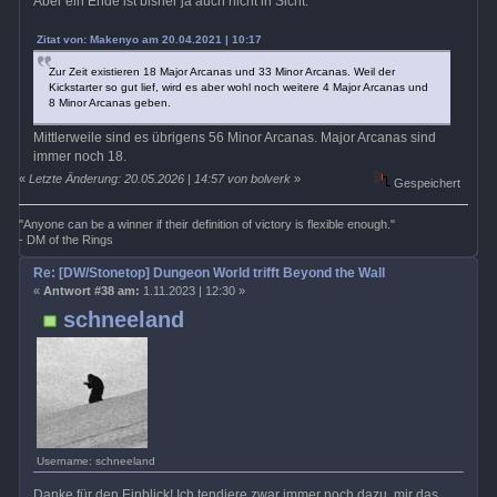
Aber ein Ende ist bisher ja auch nicht in Sicht.
Zitat von: Makenyo am 20.04.2021 | 10:17
Zur Zeit existieren 18 Major Arcanas und 33 Minor Arcanas. Weil der
Kickstarter so gut lief, wird es aber wohl noch weitere 4 Major Arcanas und
8 Minor Arcanas geben.
Mittlerweile sind es übrigens 56 Minor Arcanas. Major Arcanas sind
immer noch 18.
«
Letzte Änderung: 20.05.2026 | 14:57 von bolverk
»
Gespeichert
"Anyone can be a winner if their definition of victory is flexible enough."
- DM of the Rings
Re: [DW/Stonetop] Dungeon World trifft Beyond the Wall
«
Antwort #38 am:
1.11.2023 | 12:30 »
schneeland
Username: schneeland
Danke für den Einblick! Ich tendiere zwar immer noch dazu, mir das