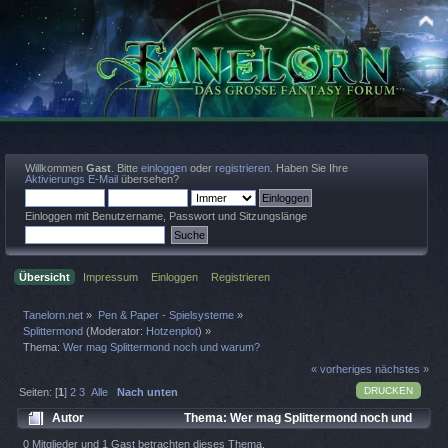
Willkommen
Gast
. Bitte
einloggen
oder
registrieren
. Haben Sie Ihre
Aktivierungs E-Mail
übersehen?
Einloggen mit Benutzername, Passwort und Sitzungslänge
Übersicht
Impressum
Einloggen
Registrieren
Tanelorn.net
»
Pen & Paper - Spielsysteme
»
Splittermond
(Moderator:
Hotzenplot
) »
Thema:
Wer mag Splittermond noch und warum?
« vorheriges
nächstes »
DRUCKEN
Seiten: [
1
]
2
3
Alle
Nach unten
Autor
Thema: Wer mag Splittermond noch und
warum? (Gelesen 12090 mal)
0 Mitglieder und 1 Gast betrachten dieses Thema.