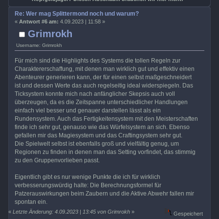
Re: Wer mag Splittermond noch und warum?
«
Antwort #6 am:
4.09.2023 | 11:58 »
Grimrokh
Username: Grimrokh
Für mich sind die Highlights des Systems die tollen Regeln zur
Charaktererschaffung, mit denen man wirklich gut und effektiv einen
Abenteurer generieren kann, der für einen selbst maßgeschneidert
ist und dessen Werte das auch regelseitig ideal widerspiegeln. Das
Ticksystem konnte mich nach anfänglicher Skepsis auch voll
überzeugen, da es die Zeitspanne unterschiedlicher Handlungen
einfach viel besser und genauer darstellen lässt als ein
Rundensystem. Auch das Fertigkeitensystem mit den Meisterschaften
finde ich sehr gut, genauso wie das Würfelsystem an sich. Ebenso
gefallen mir das Magiesystem und das Craftingsystem sehr gut.
Die Spielwelt selbst ist ebenfalls groß und vielfältig genug, um
Regionen zu finden in denen man das Setting vorfindet, das stimmig
zu den Gruppenvorlieben passt.
Eigentlich gibt es nur wenige Punkte die ich für wirklich
verbesserungswürdig halte: Die Berechnungsformel für
Patzerauswirkungen beim Zaubern und die Aktive Abwehr fallen mir
spontan ein.
«
Letzte Änderung: 4.09.2023 | 13:45 von Grimrokh
»
Gespeichert