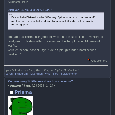
Username: Mhyr
Zitat von: JS am 3.09.2023 | 23:07
Das ist beim Diskussionstitel "Wer mag Splittermond noch und warum?"
nicht gerade sehr zielführend und kann komplett in die nicht geplante
Richtung gehen.
Ich hab das Thema nur geöffnet, weil ich den Betreff so provozierend
fand, nur um festzustellen, dass es so überhaupt gar nicht gemeint
war/ist.
Wirklich schön, dass du Kyrun dein Spiel gefunden hast! *etwas
neidisch*
Gespeichert
Spiele/leite derzeit
Cairn, Mausritter, und Mythic Bastionland
.
Karten
-
Instagram
-
Mastodon
-
Wiki
-
Blog
-
Spielberichte
Re: Wer mag Splittermond noch und warum?
«
Antwort #9 am:
4.09.2023 | 14:24 »
Prisma