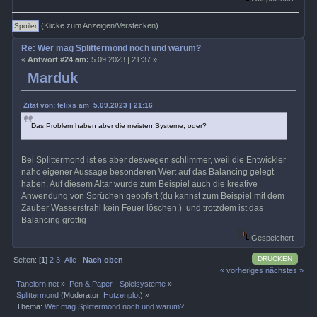
(Klicke zum Anzeigen/Verstecken)
Re: Wer mag Splittermond noch und warum?
«
Antwort #24 am:
5.09.2023 | 21:37 »
Marduk
Zitat von: felixs am 5.09.2023 | 21:16
Das Problem haben aber die meisten Systeme, oder?
Bei Splittermond ist es aber deswegen schlimmer, weil die Entwickler
nahc eigener Aussage besonderen Wert auf das Balancing gelegt
haben. Auf diesem Altar wurde zum Beispiel auch die kreative
Anwendung von Sprüchen geopfert (du kannst zum Beispiel mit dem
Zauber Wasserstrahl kein Feuer löschen.) und trotzdem ist das
Balancing grottig
Gespeichert
DRUCKEN
Seiten: [
1
]
2
3
Alle
Nach oben
« vorheriges
nächstes »
Tanelorn.net
»
Pen & Paper - Spielsysteme
»
Splittermond
(Moderator:
Hotzenplot
) »
Thema:
Wer mag Splittermond noch und warum?