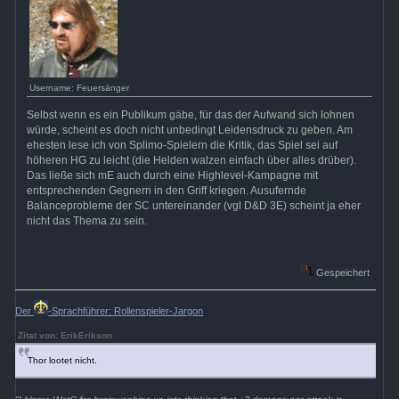
Username: Feuersänger
Selbst wenn es ein Publikum gäbe, für das der Aufwand sich lohnen
würde, scheint es doch nicht unbedingt Leidensdruck zu geben. Am
ehesten lese ich von Splimo-Spielern die Kritik, das Spiel sei auf
höheren HG zu leicht (die Helden walzen einfach über alles drüber).
Das ließe sich mE auch durch eine Highlevel-Kampagne mit
entsprechenden Gegnern in den Griff kriegen. Ausufernde
Balanceprobleme der SC untereinander (vgl D&D 3E) scheint ja eher
nicht das Thema zu sein.
Gespeichert
Der
-Sprachführer: Rollenspieler-Jargon
Zitat von: ErikErikson
Thor lootet nicht.