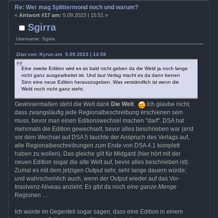
Re: Wer mag Splittermond noch und warum?
«
Antwort #17 am:
5.09.2023 | 15:51 »
Sgirra
Username: Sgirra
Zitat von: Kyrun am 5.09.2023 | 14:58
Eine zweite Edition wird es so bald nicht geben da die Weld ja noch lange
nicht ganz ausgearbeitet ist. Und laut Verlag macht es da dann keinen
Sinn eine neue Edition herauszugeben. Was verständlich ist wenn die
Weld noch nicht ganz steht.
Gewissermaßen steht die Welt dank
Die Welt
.
Ich glaube nicht,
dass zwangsläufig jede Regionalbeschreibung erschienen sein
muss, bevor man einen Editionswechsel machen "darf". DSA hat
mehrmals die Edition gewechselt, bevor alles beschrieben war (erst
vor dem Wechsel auf DSA 5 tauchte der Anspruch des Verlags auf,
alle Regionalbeschreibungen zum Ende von DSA 4.1 komplett
haben zu wollen). Das gleiche gilt für Midgard (hier hört mit der
neuen Edition sogar die alte Welt auf, bevor alles beschrieben ist).
Zumal es mit dem jetzigen Output sehr, sehr lange dauern würde;
und wahrscheinlich auch, wenn der Output wieder auf das Vor-
Insolvenz-Niveau anzieht: Es gibt da noch
eine ganze Menge
Regionen …
Ich würde im Gegenteil sogar sagen, dass eine Edition in einem