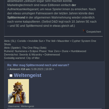
absehbaren Zeitraum sogar Sinn machen könnte.
Marketingtechnisch sind neue Editionen einfach
der
Aufmerksamkeitsgarant, um neue Spieler:innen zu erreichen. Nach
den etwas unruhigen Fahrwassern der letzten Jahren könnte dies
Splittermond
in der allgemeinen Wahrnehmung wieder ordentlich
nach vorne katapultieren. (Selbst D&D legt nach 10 Jahren 5E nach
– und 5E und Splittermond sind in etwas gleich alt.)
Gespeichert
Aktiv (SL): Coriolis • Invisible Sun • The Veil • Mausritter • Cypher System One
Shots
Aktiv (Spieler): The One Ring (Solo)
Ruhend: Numenera • Eclipse Phase: Year Zero • Dune • Humblewood
Demnächst: Swords & Wizardry • Dolmenwood
Geduldig wartend: City of Mist
Re: Wer mag Splittermond noch und warum?
«
Antwort #18 am:
5.09.2023 | 16:05 »
Weltengeist
Username: Weltengeist