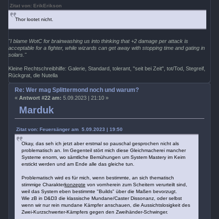
Zitat von: ErikErikson
Thor lootet nicht.
"I blame WotC for brainwashing us into thinking that +2 damage per attack is
acceptable for a fighter, while wizards can get away with stopping time and gating in
solars."
Kleine Rechtschreibhilfe: Galerie, Standard, tolerant, "seit bei Zeit", tot/Tod, Stegreif,
Rückgrat, die Nutella
Re: Wer mag Splittermond noch und warum?
«
Antwort #22 am:
5.09.2023 | 21:10 »
Marduk
Zitat von: Feuersänger am 5.09.2023 | 19:50
Okay, das seh ich jetzt aber erstmal so pauschal gesprochen nicht als
problematisch an. Im Gegenteil stört mich diese Gleichmacherei mancher
Systeme enorm, wo sämtliche Bemühungen um System Mastery im Keim
erstickt werden und am Ende alle das gleiche tun.
Problematisch wird es für mich, wenn bestimmte, an sich thematisch
stimmige Charakter
konzepte
von vornherein zum Scheitern verurteilt sind,
weil das System eben bestimmte "Builds" über die Maßen bevorzugt.
Wie zB in D&D3 die klassische Mundane/Caster Dissonanz, oder selbst
wenn wir nur rein mundane Kämpfer anschauen, die Aussichtslosigkeit des
Zwei-Kurzschwerter-Kämpfers gegen den Zweihänder-Schwinger.