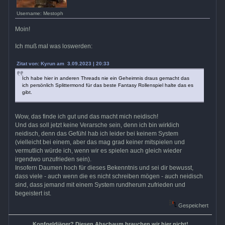
Username: Mestoph
Moin!
Ich muß mal was loswerden:
Zitat von: Kyrun am 3.09.2023 | 20:33
Ich habe hier in anderen Threads nie ein Geheimnis draus gemacht das
ich persönlich Splittermond für das beste Fantasy Rollenspiel halte das es
gibt.
Wow, das finde ich gut und das macht mich neidisch!
Und das soll jetzt keine Verarsche sein, denn ich bin wirklich
neidisch, denn das Gefühl hab ich leider bei keinem System
(vielleicht bei einem, aber das mag grad keiner mitspielen und
vermutlich würde ich, wenn wir es spielen auch gleich wieder
irgendwo unzufrieden sein).
Insofern Daumen hoch für dieses Bekenntnis und sei dir bewusst,
dass viele - auch wenn die es nicht schreiben mögen - auch neidisch
sind, dass jemand mit einem System rundherum zufrieden und
begeistert ist.
Gespeichert
Kopfgeldjäger? Diesen Abschaum brauchen wir hier nicht!