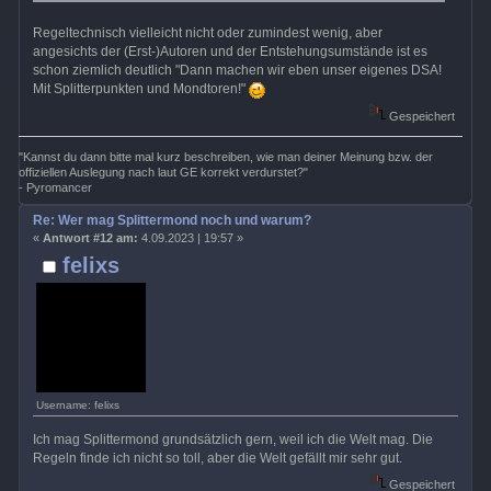
Regeltechnisch vielleicht nicht oder zumindest wenig, aber
angesichts der (Erst-)Autoren und der Entstehungsumstände ist es
schon ziemlich deutlich "Dann machen wir eben unser eigenes DSA!
Mit Splitterpunkten und Mondtoren!"
Gespeichert
"Kannst du dann bitte mal kurz beschreiben, wie man deiner Meinung bzw. der
offiziellen Auslegung nach laut GE korrekt verdurstet?"
- Pyromancer
Re: Wer mag Splittermond noch und warum?
«
Antwort #12 am:
4.09.2023 | 19:57 »
felixs
Username: felixs
Ich mag Splittermond grundsätzlich gern, weil ich die Welt mag. Die
Regeln finde ich nicht so toll, aber die Welt gefällt mir sehr gut.
Gespeichert