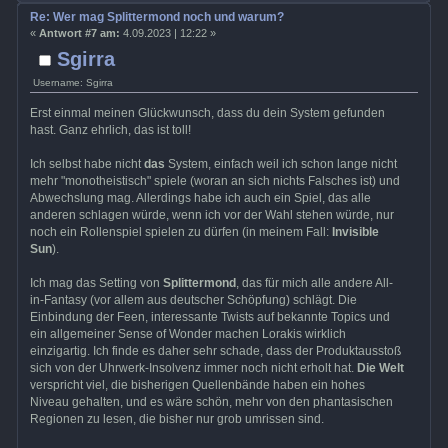
Re: Wer mag Splittermond noch und warum?
«
Antwort #7 am:
4.09.2023 | 12:22 »
Sgirra
Username: Sgirra
Erst einmal meinen Glückwunsch, dass du dein System gefunden
hast. Ganz ehrlich, das ist toll!
Ich selbst habe nicht
das
System, einfach weil ich schon lange nicht
mehr "monotheistisch" spiele (woran an sich nichts Falsches ist) und
Abwechslung mag. Allerdings habe ich auch ein Spiel, das alle
anderen schlagen würde, wenn ich vor der Wahl stehen würde, nur
noch ein Rollenspiel spielen zu dürfen (in meinem Fall:
Invisible
Sun
).
Ich mag das Setting von
Splittermond
, das für mich alle andere All-
in-Fantasy (vor allem aus deutscher Schöpfung) schlägt. Die
Einbindung der Feen, interessante Twists auf bekannte Topics und
ein allgemeiner Sense of Wonder machen Lorakis wirklich
einzigartig. Ich finde es daher sehr schade, dass der Produktausstoß
sich von der Uhrwerk-Insolvenz immer noch nicht erholt hat.
Die Welt
verspricht viel, die bisherigen Quellenbände haben ein hohes
Niveau gehalten, und es wäre schön, mehr von den phantasischen
Regionen zu lesen, die bisher nur grob umrissen sind.