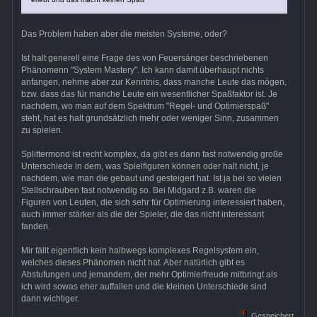
Das Problem haben aber die meisten Systeme, oder?
Ist halt generell eine Frage des von Feuersänger beschriebenen
Phänomenn "System Mastery". Ich kann damit überhaupt nichts
anfangen, nehme aber zur Kenntnis, dass manche Leute das mögen,
bzw. dass das für manche Leute ein wesentlicher Spaßfaktor ist. Je
nachdem, wo man auf dem Spektrum "Regel- und Optimierspaß"
steht, hat es halt grundsätzlich mehr oder weniger Sinn, zusammen
zu spielen.
Splittermond ist recht komplex, da gibt es dann fast notwendig große
Unterschiede in dem, was Spielfiguren können oder halt nicht, je
nachdem, wie man die gebaut und gesteigert hat. Ist ja bei so vielen
Stellschrauben fast notwendig so. Bei Midgard z.B. waren die
Figuren von Leuten, die sich sehr für Optimierung interessiert haben,
auch immer stärker als die der Spieler, die das nicht interessant
fanden.
Mir fällt eigentlich kein halbwegs komplexes Regelsystem ein,
welches dieses Phänomen nicht hat. Aber natürlich gibt es
Abstufungen und jemandem, der mehr Optimierfreude mitbringt als
ich wird sowas eher auffallen und die kleinen Unterschiede sind
dann wichtiger.
Gespeichert