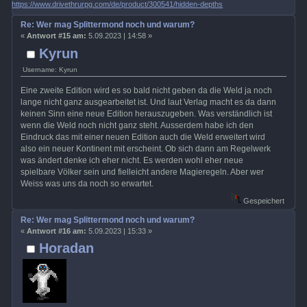
https://www.drivethrurpg.com/de/product/300541/hidden-depths
Re: Wer mag Splittermond noch und warum?
«
Antwort #15 am:
5.09.2023 | 14:58 »
Kyrun
Username: Kyrun
Eine zweite Edition wird es so bald nicht geben da die Weld ja noch
lange nicht ganz ausgearbeitet ist. Und laut Verlag macht es da dann
keinen Sinn eine neue Edition herauszugeben. Was verständlich ist
wenn die Weld noch nicht ganz steht. Ausserdem habe ich den
Eindruck das mit einer neuen Edition auch die Weld erweitert wird
also ein neuer Kontinent mit erscheint. Ob sich dann am Regelwerk
was ändert denke ich eher nicht. Es werden wohl eher neue
spielbare Völker sein und fielleicht andere Magieregeln. Aber wer
Weiss was uns da noch so erwartet.
Gespeichert
Re: Wer mag Splittermond noch und warum?
«
Antwort #16 am:
5.09.2023 | 15:33 »
Horadan