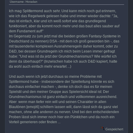
Username: Horadan
Ich mag Splittermond auch sehr. Und kann mich noch gut erinnern,
wie ich das Regelwerk gelesen habe und immer wieder dachte: "Ja,
das ist einfach, klar und ich weiß sofort wie das grundlegend
funktioniert, aber da kommt noch mehr und das baut alles sauber auf
dem Fundament auf!"
Im Gegensatz zu (um jetzt mal die beiden großen Fantasy-Systeme in
Deutschland zu nennen) DSA - mit dem ich groß geworden bin -, das
mit tausenderlei komplexen Ausnahmeregeln daher kommt, oder zu
D&D, bei dessen Grundregeln ich mich beim Lesen immer gefragt
habe: "Und was ist da jetzt der Grundmechanismus? Wie würfel ich
denn da überhaupt?" (Inzwischen habe ich auch D&D kapiert, hatte
da wohl auch einfach mehr erwartet ...)
Und auch wenn ich jetzt durchaus so meine Probleme mit
Splittermond habe - insbesondere der Spielleitung könnte es sich
durchaus einfacher machen -, denke ich doch das es für meinen
Spielstil und den meiner Gruppe aus Spielersicht ideal ist: Der
Grundmechanismus ist ganz einfach und vollkommen ausreichend.
Aber wenn man tiefer rein will und seinen Charakter in allen
Blautönen [emoji6] schillern lassen will, dann lässt sich da ganz viel
machen, ohne alle anderen zu nerven. Und bei den entscheidenden
Proben lässt sich immer noch hier ein Pünktchen und da noch ein
Vorteil generieren oder finden ...
Gespeichert