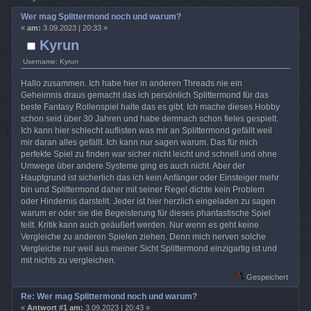
Wer mag Splittermond noch und warum?
«
am:
3.09.2023 | 20:33 »
Kyrun
Username: Kyrun
Hallo zusammen. Ich habe hier in anderen Threads nie ein
Geheimnis draus gemacht das ich persönlich Splittermond für das
beste Fantasy Rollenspiel halte das es gibt. Ich mache dieses Hobby
schon seid über 30 Jahren und habe demnach schon fieles gespielt.
Ich kann hier schlecht auflisten was mir an Splittermond gefällt weil
mir daran alles gefällt. Ich kann nur sagen warum. Das für mich
perfekte Spiel zu finden war sicher nicht leicht und schnell und ohne
Umwege über andere Systeme ging es auch nicht. Aber der
Hauptgrund ist sicherlich das ich kein Anfänger oder Einsteiger mehr
bin und Splittermond daher mit seiner Regel dichte kein Problem
oder Hindernis darstellt. Jeder ist hier herzlich eingeladen zu sagen
warum er oder sie die Begeisterung für dieses phantastische Spiel
teilt. Kritik kann auch geäußert werden. Nur wenn es geht keine
Vergleiche zu anderen Spielen ziehen. Denn mich nerven solche
Vergleiche nur weil aus meiner Sicht Splittermond einzigartig ist und
mit nichts zu vergleichen.
Gespeichert
Re: Wer mag Splittermond noch und warum?
«
Antwort #1 am:
3.09.2023 | 20:43 »