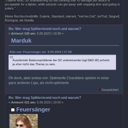
"I blame WotC for brainwashing us into thinking that +2 damage per attack is
acceptable for a fighter, while wizards can get away with stopping time and gating in
solars."
Kleine Rechtschreibhilfe: Galerie, Standard, tolerant, "seit bei Zeit", tot/Tod, Stegreif,
Rückgrat, die Nutella
Re: Wer mag Splittermond noch und warum?
«
Antwort #20 am:
5.09.2023 | 19:39 »
Marduk
Zitat von: Feuersänger am 5.09.2023 | 17:28
Ausufernde Balanceprobleme der SC untereinander (vgl D&D 3E) scheint
ja eher nicht das Thema zu sein.
Oh doch, aber sowas von. Optimierte Charaktere spielen in einer
ganz anderen Liga, als nicht optimierte
Gespeichert
Re: Wer mag Splittermond noch und warum?
«
Antwort #21 am:
5.09.2023 | 19:50 »
Feuersänger