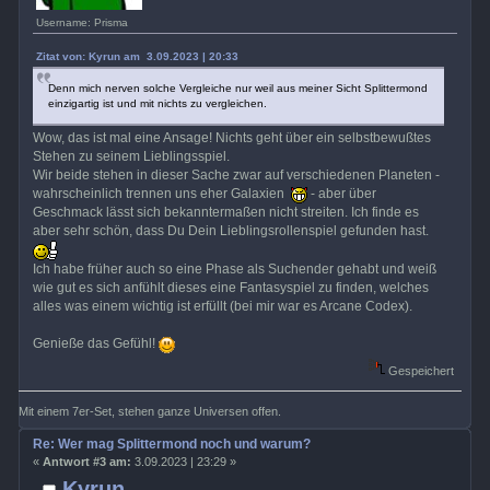
Username: Prisma
Zitat von: Kyrun am 3.09.2023 | 20:33
Denn mich nerven solche Vergleiche nur weil aus meiner Sicht Splittermond
einzigartig ist und mit nichts zu vergleichen.
Wow, das ist mal eine Ansage! Nichts geht über ein selbstbewußtes
Stehen zu seinem Lieblingsspiel.
Wir beide stehen in dieser Sache zwar auf verschiedenen Planeten -
wahrscheinlich trennen uns eher Galaxien
- aber über
Geschmack lässt sich bekanntermaßen nicht streiten. Ich finde es
aber sehr schön, dass Du Dein Lieblingsrollenspiel gefunden hast.
Ich habe früher auch so eine Phase als Suchender gehabt und weiß
wie gut es sich anfühlt dieses eine Fantasyspiel zu finden, welches
alles was einem wichtig ist erfüllt (bei mir war es Arcane Codex).
Genieße das Gefühl!
Gespeichert
Mit einem 7er-Set, stehen ganze Universen offen.
Re: Wer mag Splittermond noch und warum?
«
Antwort #3 am:
3.09.2023 | 23:29 »
Kyrun