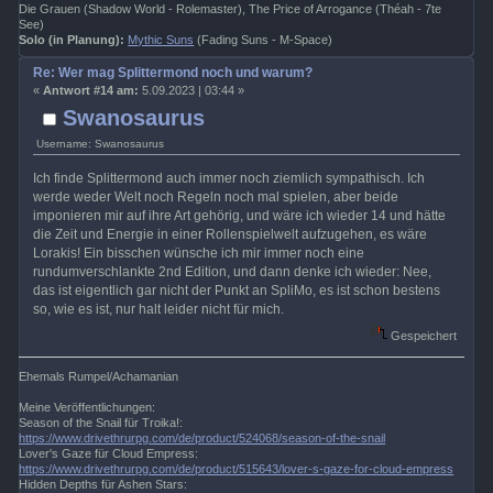
Die Grauen (Shadow World - Rolemaster), The Price of Arrogance (Théah - 7te
See)
Solo (in Planung):
Mythic Suns
(Fading Suns - M-Space)
Re: Wer mag Splittermond noch und warum?
«
Antwort #14 am:
5.09.2023 | 03:44 »
Swanosaurus
Username: Swanosaurus
Ich finde Splittermond auch immer noch ziemlich sympathisch. Ich
werde weder Welt noch Regeln noch mal spielen, aber beide
imponieren mir auf ihre Art gehörig, und wäre ich wieder 14 und hätte
die Zeit und Energie in einer Rollenspielwelt aufzugehen, es wäre
Lorakis! Ein bisschen wünsche ich mir immer noch eine
rundumverschlankte 2nd Edition, und dann denke ich wieder: Nee,
das ist eigentlich gar nicht der Punkt an SpliMo, es ist schon bestens
so, wie es ist, nur halt leider nicht für mich.
Gespeichert
Ehemals Rumpel/Achamanian
Meine Veröffentlichungen:
Season of the Snail für Troika!:
https://www.drivethrurpg.com/de/product/524068/season-of-the-snail
Lover's Gaze für Cloud Empress:
https://www.drivethrurpg.com/de/product/515643/lover-s-gaze-for-cloud-empress
Hidden Depths für Ashen Stars: