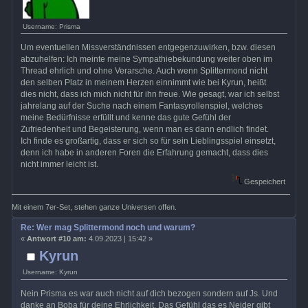
Username: Prisma
Um eventuellen Missverständnissen entgegenzuwirken, bzw. diesen
abzuhelfen: Ich meinte meine Sympathiebekundung weiter oben im
Thread ehrlich und ohne Verarsche. Auch wenn Splittermond nicht
den selben Platz in meinem Herzen einnimmt wie bei Kyrun, heißt
dies nicht, dass ich mich nicht für ihn freue. Wie gesagt, war ich selbst
jahrelang auf der Suche nach einem Fantasyrollenspiel, welches
meine Bedürfnisse erfüllt und kenne das gute Gefühl der
Zufriedenheit und Begeisterung, wenn man es dann endlich findet.
Ich finde es großartig, dass er sich so für sein Lieblingsspiel einsetzt,
denn ich habe in anderen Foren die Erfahrung gemacht, dass dies
nicht immer leicht ist.
Gespeichert
Mit einem 7er-Set, stehen ganze Universen offen.
Re: Wer mag Splittermond noch und warum?
«
Antwort #10 am:
4.09.2023 | 15:42 »
Kyrun
Username: Kyrun
Nein Prisma es war auch nicht auf dich bezogen sondern auf Js. Und
danke an Boba für deine Ehrlichkeit. Das Gefühl das es Neider gibt