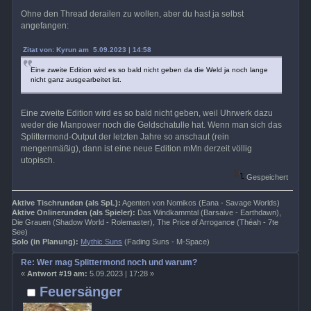
Ohne den Thread derailen zu wollen, aber du hast ja selbst
angefangen:
Zitat von: Kyrun am 5.09.2023 | 14:58
Eine zweite Edition wird es so bald nicht geben da die Weld ja noch lange
nicht ganz ausgearbeitet ist.
Eine zweite Edition wird es so bald nicht geben, weil Uhrwerk dazu
weder die Manpower noch die Geldschatulle hat. Wenn man sich das
Splittermond-Output der letzten Jahre so anschaut (rein
mengenmäßig), dann ist eine neue Edition mMn derzeit völlig
utopisch.
Gespeichert
Aktive Tischrunden (als SpL):
Agenten von Nomikos (Eana - Savage Worlds)
Aktive Onlinerunden (als Spieler):
Das Windkammtal (Barsaive - Earthdawn),
Die Grauen (Shadow World - Rolemaster), The Price of Arrogance (Théah - 7te
See)
Solo (in Planung):
Mythic Suns
(Fading Suns - M-Space)
Re: Wer mag Splittermond noch und warum?
«
Antwort #19 am:
5.09.2023 | 17:28 »
Feuersänger