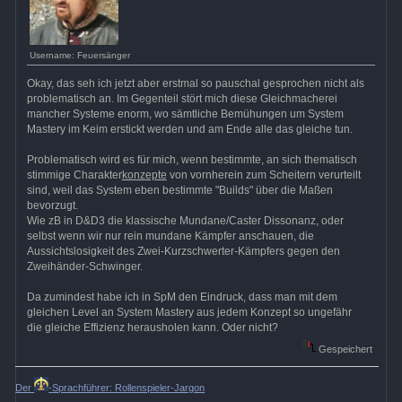
Username: Feuersänger
Okay, das seh ich jetzt aber erstmal so pauschal gesprochen nicht als
problematisch an. Im Gegenteil stört mich diese Gleichmacherei
mancher Systeme enorm, wo sämtliche Bemühungen um System
Mastery im Keim erstickt werden und am Ende alle das gleiche tun.
Problematisch wird es für mich, wenn bestimmte, an sich thematisch
stimmige Charakter
konzepte
von vornherein zum Scheitern verurteilt
sind, weil das System eben bestimmte "Builds" über die Maßen
bevorzugt.
Wie zB in D&D3 die klassische Mundane/Caster Dissonanz, oder
selbst wenn wir nur rein mundane Kämpfer anschauen, die
Aussichtslosigkeit des Zwei-Kurzschwerter-Kämpfers gegen den
Zweihänder-Schwinger.
Da zumindest habe ich in SpM den Eindruck, dass man mit dem
gleichen Level an System Mastery aus jedem Konzept so ungefähr
die gleiche Effizienz herausholen kann. Oder nicht?
Gespeichert
Der
-Sprachführer: Rollenspieler-Jargon