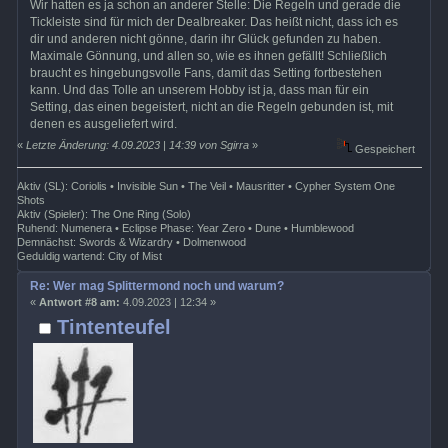
Wir hatten es ja schon an anderer Stelle: Die Regeln und gerade die
Tickleiste sind für mich der Dealbreaker. Das heißt nicht, dass ich es
dir und anderen nicht gönne, darin ihr Glück gefunden zu haben.
Maximale Gönnung, und allen so, wie es ihnen gefällt! Schließlich
braucht es hingebungsvolle Fans, damit das Setting fortbestehen
kann. Und das Tolle an unserem Hobby ist ja, dass man für ein
Setting, das einen begeistert, nicht an die Regeln gebunden ist, mit
denen es ausgeliefert wird.
«
Letzte Änderung: 4.09.2023 | 14:39 von Sgirra
»
Gespeichert
Aktiv (SL): Coriolis • Invisible Sun • The Veil • Mausritter • Cypher System One
Shots
Aktiv (Spieler): The One Ring (Solo)
Ruhend: Numenera • Eclipse Phase: Year Zero • Dune • Humblewood
Demnächst: Swords & Wizardry • Dolmenwood
Geduldig wartend: City of Mist
Re: Wer mag Splittermond noch und warum?
«
Antwort #8 am:
4.09.2023 | 12:34 »
Tintenteufel